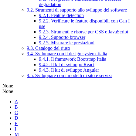
degradation
9.2. Strumenti di supporto allo sviluppo del software
9.2.1. Feature detection
9.2.2. Verificare le feature disponibili con Can I
use
9.2.3. Strumenti e risorse per CSS e JavaScript
9.2.4. Supporto browser
9.2.5. Misurare le prestazioni
9.3. Catalogo del riuso
9.4. Sviluppare con il design system .italia
9.4.1. Il framework Bootstrap Italia
9.4.2. Il kit di sviluppo React
9.4.3. Il kit di sviluppo Angular
9.5. Sviluppare con i modelli di sito e servizi
None
None
A
B
C
D
E
I
M