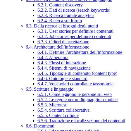
6.2.1. Content discovery
6.2.2. Dati di ricerca (search keywords)
6.2.3. Ricerca tramite analytics
6.2.4. Ricerca sui forum
6.3. Dalla ricerca ai bisogni degli utenti
6.3.1. User stories per definire i contenuti
6.3.2. Job stories per definire i contenuti
6.3.3. Criteri di accettazione
6.4. Architettura dell’informazione
6.4.1. Definire l’architettura dell’informazione
6.4.2. Alberatura
6.4.3. Flussi di interazione
6.4.4. Sistemi di navigazione
6.4.5. Tipologie di contenuto (content type)
6.4.6. Ontologie e standard
6.4.7. Vocabolari controllati e tassonomie
6.5. Scrittura e linguaggio
6.5.1. Come leggono le persone sul web
6.5.2. Le regole per un linguaggio semplice
6.5.3. Microtesti
6.5.4. Scrittura collaborativa
6.5.5. Content critique
6.5.6. Traduzione e localizzazione dei contenuti
6.6. Documenti