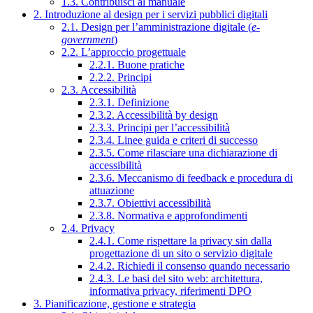
1.3. Contribuisci al manuale
2. Introduzione al design per i servizi pubblici digitali
2.1. Design per l’amministrazione digitale (
e-
government
)
2.2. L’approccio progettuale
2.2.1. Buone pratiche
2.2.2. Principi
2.3. Accessibilità
2.3.1. Definizione
2.3.2. Accessibilità by design
2.3.3. Principi per l’accessibilità
2.3.4. Linee guida e criteri di successo
2.3.5. Come rilasciare una dichiarazione di
accessibilità
2.3.6. Meccanismo di feedback e procedura di
attuazione
2.3.7. Obiettivi accessibilità
2.3.8. Normativa e approfondimenti
2.4. Privacy
2.4.1. Come rispettare la privacy sin dalla
progettazione di un sito o servizio digitale
2.4.2. Richiedi il consenso quando necessario
2.4.3. Le basi del sito web: architettura,
informativa privacy, riferimenti DPO
3. Pianificazione, gestione e strategia