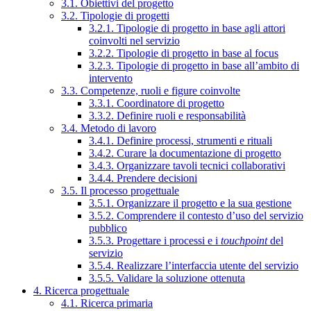
3.1. Obiettivi del progetto
3.2. Tipologie di progetti
3.2.1. Tipologie di progetto in base agli attori
coinvolti nel servizio
3.2.2. Tipologie di progetto in base al focus
3.2.3. Tipologie di progetto in base all’ambito di
intervento
3.3. Competenze, ruoli e figure coinvolte
3.3.1. Coordinatore di progetto
3.3.2. Definire ruoli e responsabilità
3.4. Metodo di lavoro
3.4.1. Definire processi, strumenti e rituali
3.4.2. Curare la documentazione di progetto
3.4.3. Organizzare tavoli tecnici collaborativi
3.4.4. Prendere decisioni
3.5. Il processo progettuale
3.5.1. Organizzare il progetto e la sua gestione
3.5.2. Comprendere il contesto d’uso del servizio
pubblico
3.5.3. Progettare i processi e i
touchpoint
del
servizio
3.5.4. Realizzare l’interfaccia utente del servizio
3.5.5. Validare la soluzione ottenuta
4. Ricerca progettuale
4.1. Ricerca primaria