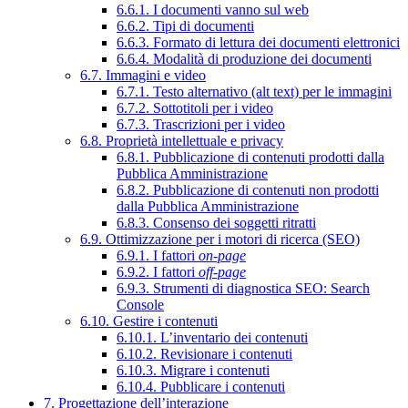
6.6.1. I documenti vanno sul web
6.6.2. Tipi di documenti
6.6.3. Formato di lettura dei documenti elettronici
6.6.4. Modalità di produzione dei documenti
6.7. Immagini e video
6.7.1. Testo alternativo (alt text) per le immagini
6.7.2. Sottotitoli per i video
6.7.3. Trascrizioni per i video
6.8. Proprietà intellettuale e privacy
6.8.1. Pubblicazione di contenuti prodotti dalla
Pubblica Amministrazione
6.8.2. Pubblicazione di contenuti non prodotti
dalla Pubblica Amministrazione
6.8.3. Consenso dei soggetti ritratti
6.9. Ottimizzazione per i motori di ricerca (SEO)
6.9.1. I fattori
on-page
6.9.2. I fattori
off-page
6.9.3. Strumenti di diagnostica SEO: Search
Console
6.10. Gestire i contenuti
6.10.1. L’inventario dei contenuti
6.10.2. Revisionare i contenuti
6.10.3. Migrare i contenuti
6.10.4. Pubblicare i contenuti
7. Progettazione dell’interazione