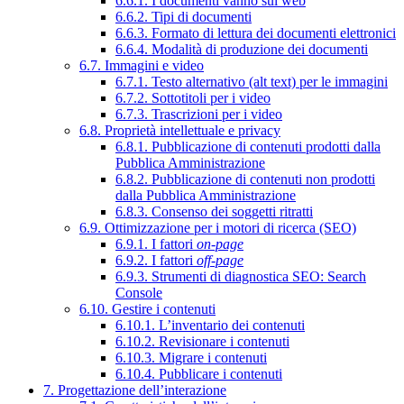
6.6.1. I documenti vanno sul web
6.6.2. Tipi di documenti
6.6.3. Formato di lettura dei documenti elettronici
6.6.4. Modalità di produzione dei documenti
6.7. Immagini e video
6.7.1. Testo alternativo (alt text) per le immagini
6.7.2. Sottotitoli per i video
6.7.3. Trascrizioni per i video
6.8. Proprietà intellettuale e privacy
6.8.1. Pubblicazione di contenuti prodotti dalla
Pubblica Amministrazione
6.8.2. Pubblicazione di contenuti non prodotti
dalla Pubblica Amministrazione
6.8.3. Consenso dei soggetti ritratti
6.9. Ottimizzazione per i motori di ricerca (SEO)
6.9.1. I fattori
on-page
6.9.2. I fattori
off-page
6.9.3. Strumenti di diagnostica SEO: Search
Console
6.10. Gestire i contenuti
6.10.1. L’inventario dei contenuti
6.10.2. Revisionare i contenuti
6.10.3. Migrare i contenuti
6.10.4. Pubblicare i contenuti
7. Progettazione dell’interazione