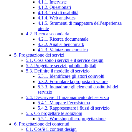
4.1.1. Interviste
4.1.2. Questionari
4.1.3. Test di usabilità
4.1.4. Web analytics
4.1.5. Strumenti di mappatura dell’esperienza
utente
4.2. Ricerca secondaria
4.2.1. Ricerca documentale
4.2.2. Analisi benchmark
4.2.3. Valutazione euristica
5. Progettazione dei servizi
5.1. Cosa sono i servizi e il service design
5.2. Progettare servizi pubblici digitali
5.3. Definire il modello di servizio
5.3.1. Identificare gli attori coinvolti
5.3.2. Formulare la proposta di valore
5.3.3. Inquadrare gli elementi costitutivi del
servizio
5.4. Descrivere il funzionamento del servizio
5.4.1. Mappare l’ecosistema
5.4.2. Rappresentare i flussi di servizio
5.5. Co-progettare le soluzioni
5.5.1. Workshop di co-progettazione
6. Progettazione dei contenuti
6.1. Cos’è il content design