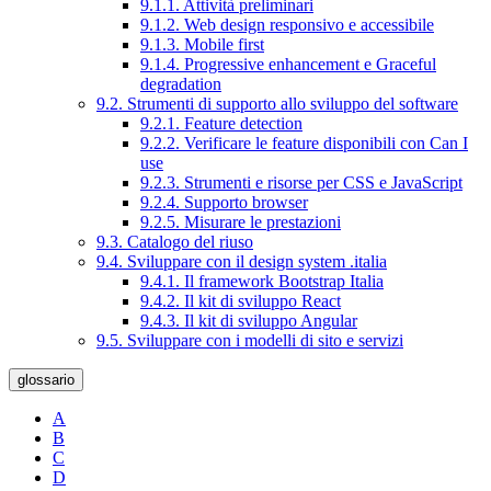
9.1.1. Attività preliminari
9.1.2. Web design responsivo e accessibile
9.1.3. Mobile first
9.1.4. Progressive enhancement e Graceful
degradation
9.2. Strumenti di supporto allo sviluppo del software
9.2.1. Feature detection
9.2.2. Verificare le feature disponibili con Can I
use
9.2.3. Strumenti e risorse per CSS e JavaScript
9.2.4. Supporto browser
9.2.5. Misurare le prestazioni
9.3. Catalogo del riuso
9.4. Sviluppare con il design system .italia
9.4.1. Il framework Bootstrap Italia
9.4.2. Il kit di sviluppo React
9.4.3. Il kit di sviluppo Angular
9.5. Sviluppare con i modelli di sito e servizi
glossario
A
B
C
D