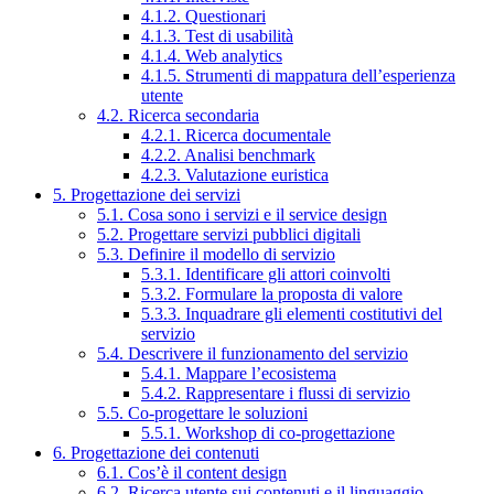
4.1.2. Questionari
4.1.3. Test di usabilità
4.1.4. Web analytics
4.1.5. Strumenti di mappatura dell’esperienza
utente
4.2. Ricerca secondaria
4.2.1. Ricerca documentale
4.2.2. Analisi benchmark
4.2.3. Valutazione euristica
5. Progettazione dei servizi
5.1. Cosa sono i servizi e il service design
5.2. Progettare servizi pubblici digitali
5.3. Definire il modello di servizio
5.3.1. Identificare gli attori coinvolti
5.3.2. Formulare la proposta di valore
5.3.3. Inquadrare gli elementi costitutivi del
servizio
5.4. Descrivere il funzionamento del servizio
5.4.1. Mappare l’ecosistema
5.4.2. Rappresentare i flussi di servizio
5.5. Co-progettare le soluzioni
5.5.1. Workshop di co-progettazione
6. Progettazione dei contenuti
6.1. Cos’è il content design
6.2. Ricerca utente sui contenuti e il linguaggio