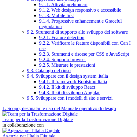
9.1.1. Attività preliminari
9.1.2. Web design responsivo e accessibile
9.1.3. Mobile first
9.1.4. Progressive enhancement e Graceful
degradation
9.2. Strumenti di supporto allo sviluppo del software
9.2.1. Feature detection
9.2.2. Verificare le feature disponibili con Can I
use
9.2.3. Strumenti e risorse per CSS e JavaScript
9.2.4. Supporto browser
9.2.5. Misurare le prestazioni
9.3. Catalogo del riuso
9.4. Sviluppare con il design system .italia
9.4.1. Il framework Bootstrap Italia
9.4.2. Il kit di sviluppo React
9.4.3. Il kit di sviluppo Angular
9.5. Sviluppare con i modelli di sito e servizi
1. Scopo, destinatari e uso del Manuale operativo di design
Team per la Trasformazione Digitale
in collaborazione con
Agenzia per l'Italia Digitale