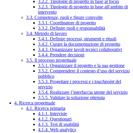
3.2.2. Tipologie di progetto in base al focus
3.2.3. Tipologie di progetto in base all’ambito di
intervento
3.3. Competenze, ruoli e figure coinvolte
3.3.1. Coordinatore di progetto
3.3.2. Definire ruoli e responsabilità
3.4. Metodo di lavoro
3.4.1. Definire processi, strumenti e rituali
3.4.2. Curare la documentazione di progetto
3.4.3. Organizzare tavoli tecnici collaborativi
3.4.4. Prendere decisioni
3.5. Il processo progettuale
3.5.1. Organizzare il progetto e la sua gestione
3.5.2. Comprendere il contesto d’uso del servizio
pubblico
3.5.3. Progettare i processi e i
touchpoint
del
servizio
3.5.4. Realizzare l’interfaccia utente del servizio
3.5.5. Validare la soluzione ottenuta
4. Ricerca progettuale
4.1. Ricerca primaria
4.1.1. Interviste
4.1.2. Questionari
4.1.3. Test di usabilità
4.1.4. Web analytics