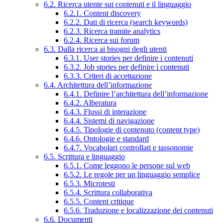
6.2. Ricerca utente sui contenuti e il linguaggio
6.2.1. Content discovery
6.2.2. Dati di ricerca (search keywords)
6.2.3. Ricerca tramite analytics
6.2.4. Ricerca sui forum
6.3. Dalla ricerca ai bisogni degli utenti
6.3.1. User stories per definire i contenuti
6.3.2. Job stories per definire i contenuti
6.3.3. Criteri di accettazione
6.4. Architettura dell’informazione
6.4.1. Definire l’architettura dell’informazione
6.4.2. Alberatura
6.4.3. Flussi di interazione
6.4.4. Sistemi di navigazione
6.4.5. Tipologie di contenuto (content type)
6.4.6. Ontologie e standard
6.4.7. Vocabolari controllati e tassonomie
6.5. Scrittura e linguaggio
6.5.1. Come leggono le persone sul web
6.5.2. Le regole per un linguaggio semplice
6.5.3. Microtesti
6.5.4. Scrittura collaborativa
6.5.5. Content critique
6.5.6. Traduzione e localizzazione dei contenuti
6.6. Documenti