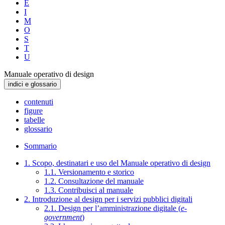
E
I
M
O
S
T
U
Manuale operativo di design
indici e glossario
contenuti
figure
tabelle
glossario
Sommario
1. Scopo, destinatari e uso del Manuale operativo di design
1.1. Versionamento e storico
1.2. Consultazione del manuale
1.3. Contribuisci al manuale
2. Introduzione al design per i servizi pubblici digitali
2.1. Design per l’amministrazione digitale (
e-
government
)