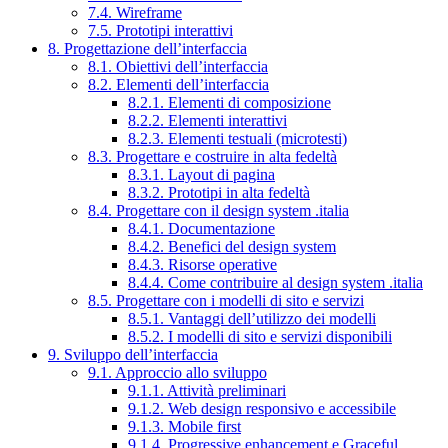
7.4. Wireframe
7.5. Prototipi interattivi
8. Progettazione dell’interfaccia
8.1. Obiettivi dell’interfaccia
8.2. Elementi dell’interfaccia
8.2.1. Elementi di composizione
8.2.2. Elementi interattivi
8.2.3. Elementi testuali (microtesti)
8.3. Progettare e costruire in alta fedeltà
8.3.1. Layout di pagina
8.3.2. Prototipi in alta fedeltà
8.4. Progettare con il design system .italia
8.4.1. Documentazione
8.4.2. Benefici del design system
8.4.3. Risorse operative
8.4.4. Come contribuire al design system .italia
8.5. Progettare con i modelli di sito e servizi
8.5.1. Vantaggi dell’utilizzo dei modelli
8.5.2. I modelli di sito e servizi disponibili
9. Sviluppo dell’interfaccia
9.1. Approccio allo sviluppo
9.1.1. Attività preliminari
9.1.2. Web design responsivo e accessibile
9.1.3. Mobile first
9.1.4. Progressive enhancement e Graceful