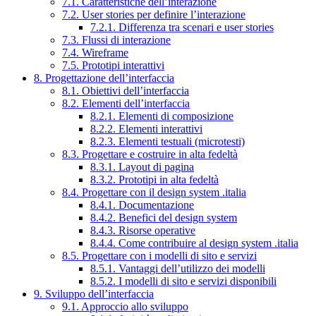
7.1. Caratteristiche dell’interazione
7.2. User stories per definire l’interazione
7.2.1. Differenza tra scenari e user stories
7.3. Flussi di interazione
7.4. Wireframe
7.5. Prototipi interattivi
8. Progettazione dell’interfaccia
8.1. Obiettivi dell’interfaccia
8.2. Elementi dell’interfaccia
8.2.1. Elementi di composizione
8.2.2. Elementi interattivi
8.2.3. Elementi testuali (microtesti)
8.3. Progettare e costruire in alta fedeltà
8.3.1. Layout di pagina
8.3.2. Prototipi in alta fedeltà
8.4. Progettare con il design system .italia
8.4.1. Documentazione
8.4.2. Benefici del design system
8.4.3. Risorse operative
8.4.4. Come contribuire al design system .italia
8.5. Progettare con i modelli di sito e servizi
8.5.1. Vantaggi dell’utilizzo dei modelli
8.5.2. I modelli di sito e servizi disponibili
9. Sviluppo dell’interfaccia
9.1. Approccio allo sviluppo