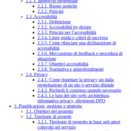
2.2. L’approccio progettuale
2.2.1. Buone pratiche
2.2.2. Principi
2.3. Accessibilità
2.3.1. Definizione
2.3.2. Accessibilità by design
2.3.3. Principi per l’accessibilità
2.3.4. Linee guida e criteri di successo
2.3.5. Come rilasciare una dichiarazione di
accessibilità
2.3.6. Meccanismo di feedback e procedura di
attuazione
2.3.7. Obiettivi accessibilità
2.3.8. Normativa e approfondimenti
2.4. Privacy
2.4.1. Come rispettare la privacy sin dalla
progettazione di un sito o servizio digitale
2.4.2. Richiedi il consenso quando necessario
2.4.3. Le basi del sito web: architettura,
informativa privacy, riferimenti DPO
3. Pianificazione, gestione e strategia
3.1. Obiettivi del progetto
3.2. Tipologie di progetti
3.2.1. Tipologie di progetto in base agli attori
coinvolti nel servizio