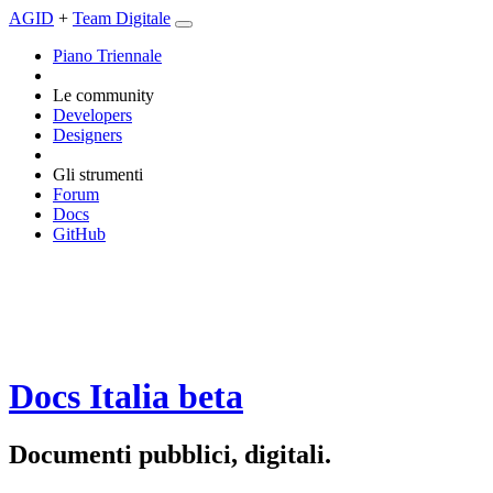
AGID
+
Team Digitale
Piano Triennale
Le community
Developers
Designers
Gli strumenti
Forum
Docs
GitHub
Docs Italia
beta
Documenti pubblici, digitali.