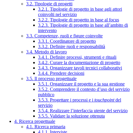
3.2. Tipologie di progetti
3.2.1. Tipologie di progetto in base agli attori
coinvolti nel servizio
3.2.2. Tipologie di progetto in base al focus
3.2.3. Tipologie di progetto in base all’ambito di
intervento
3.3. Competenze, ruoli e figure coinvolte
3.3.1. Coordinatore di progetto
3.3.2. Definire ruoli e responsabilità
3.4. Metodo di lavoro
3.4.1. Definire processi, strumenti e rituali
3.4.2. Curare la documentazione di progetto
3.4.3. Organizzare tavoli tecnici collaborativi
3.4.4. Prendere decisioni
3.5. Il processo progettuale
3.5.1. Organizzare il progetto e la sua gestione
3.5.2. Comprendere il contesto d’uso del servizio
pubblico
3.5.3. Progettare i processi e i
touchpoint
del
servizio
3.5.4. Realizzare l’interfaccia utente del servizio
3.5.5. Validare la soluzione ottenuta
4. Ricerca progettuale
4.1. Ricerca primaria
4.1.1. Interviste