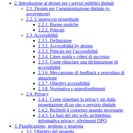
2. Introduzione al design per i servizi pubblici digitali
2.1. Design per l’amministrazione digitale (
e-
government
)
2.2. L’approccio progettuale
2.2.1. Buone pratiche
2.2.2. Principi
2.3. Accessibilità
2.3.1. Definizione
2.3.2. Accessibilità by design
2.3.3. Principi per l’accessibilità
2.3.4. Linee guida e criteri di successo
2.3.5. Come rilasciare una dichiarazione di
accessibilità
2.3.6. Meccanismo di feedback e procedura di
attuazione
2.3.7. Obiettivi accessibilità
2.3.8. Normativa e approfondimenti
2.4. Privacy
2.4.1. Come rispettare la privacy sin dalla
progettazione di un sito o servizio digitale
2.4.2. Richiedi il consenso quando necessario
2.4.3. Le basi del sito web: architettura,
informativa privacy, riferimenti DPO
3. Pianificazione, gestione e strategia
3.1. Obiettivi del progetto