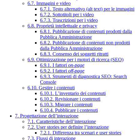
6.7. Immagini e video
6.7.1. Testo alternativo (alt text) per le immagini
6.7.2. Sottotitoli per i video
6.7.3. Trascrizioni per i video
6.8. Proprietà intellettuale e privacy
6.8.1. Pubblicazione di contenuti prodotti dalla
Pubblica Amministrazione
6.8.2. Pubblicazione di contenuti non prodotti
dalla Pubblica Amministrazione
6.8.3. Consenso dei soggetti ritratti
6.9. Ottimizzazione per i motori di ricerca (SEO)
6.9.1. I fattori
on-page
6.9.2. I fattori
off-page
6.9.3. Strumenti di diagnostica SEO: Search
Console
6.10. Gestire i contenuti
6.10.1. L’inventario dei contenuti
6.10.2. Revisionare i contenuti
6.10.3. Migrare i contenuti
6.10.4. Pubblicare i contenuti
7. Progettazione dell’interazione
7.1. Caratteristiche dell’interazione
7.2. User stories per definire l’interazione
7.2.1. Differenza tra scenari e user stories
7.3. Flussi di interazione