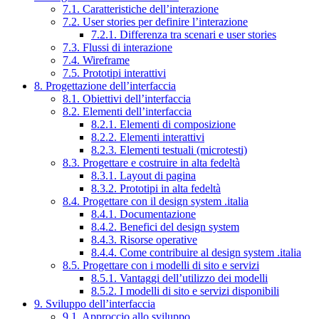
7.1. Caratteristiche dell’interazione
7.2. User stories per definire l’interazione
7.2.1. Differenza tra scenari e user stories
7.3. Flussi di interazione
7.4. Wireframe
7.5. Prototipi interattivi
8. Progettazione dell’interfaccia
8.1. Obiettivi dell’interfaccia
8.2. Elementi dell’interfaccia
8.2.1. Elementi di composizione
8.2.2. Elementi interattivi
8.2.3. Elementi testuali (microtesti)
8.3. Progettare e costruire in alta fedeltà
8.3.1. Layout di pagina
8.3.2. Prototipi in alta fedeltà
8.4. Progettare con il design system .italia
8.4.1. Documentazione
8.4.2. Benefici del design system
8.4.3. Risorse operative
8.4.4. Come contribuire al design system .italia
8.5. Progettare con i modelli di sito e servizi
8.5.1. Vantaggi dell’utilizzo dei modelli
8.5.2. I modelli di sito e servizi disponibili
9. Sviluppo dell’interfaccia
9.1. Approccio allo sviluppo