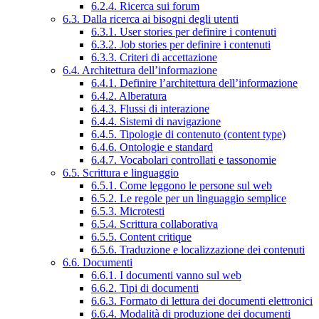
6.2.4. Ricerca sui forum
6.3. Dalla ricerca ai bisogni degli utenti
6.3.1. User stories per definire i contenuti
6.3.2. Job stories per definire i contenuti
6.3.3. Criteri di accettazione
6.4. Architettura dell’informazione
6.4.1. Definire l’architettura dell’informazione
6.4.2. Alberatura
6.4.3. Flussi di interazione
6.4.4. Sistemi di navigazione
6.4.5. Tipologie di contenuto (content type)
6.4.6. Ontologie e standard
6.4.7. Vocabolari controllati e tassonomie
6.5. Scrittura e linguaggio
6.5.1. Come leggono le persone sul web
6.5.2. Le regole per un linguaggio semplice
6.5.3. Microtesti
6.5.4. Scrittura collaborativa
6.5.5. Content critique
6.5.6. Traduzione e localizzazione dei contenuti
6.6. Documenti
6.6.1. I documenti vanno sul web
6.6.2. Tipi di documenti
6.6.3. Formato di lettura dei documenti elettronici
6.6.4. Modalità di produzione dei documenti