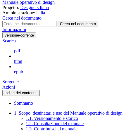
Manuale operativo di design
Progetto:
Designers Italia
Amministrazione:
italia
Cerca nel documento
Cerca nel documento
Informazioni
versione-corrente
Scarica
pdf
html
epub
Sorgente
Azioni
indice dei contenuti
Sommario
1. Scopo, destinatari e uso del Manuale operativo di design
1.1. Versionamento e storico
1.2. Consultazione del manuale
1.3. Contribuisci al manuale