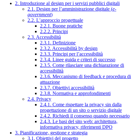
2. Introduzione al design per i servizi pubblici digitali
2.1. Design per l’amministrazione digitale (
e-
government
)
2.2. L’approccio progettuale
2.2.1. Buone pratiche
2.2.2. Principi
2.3. Accessibilità
2.3.1. Definizione
2.3.2. Accessibilità by design
2.3.3. Principi per l’accessibilità
2.3.4. Linee guida e criteri di successo
2.3.5. Come rilasciare una dichiarazione di
accessibilità
2.3.6. Meccanismo di feedback e procedura di
attuazione
2.3.7. Obiettivi accessibilità
2.3.8. Normativa e approfondimenti
2.4. Privacy
2.4.1. Come rispettare la privacy sin dalla
progettazione di un sito o servizio digitale
2.4.2. Richiedi il consenso quando necessario
2.4.3. Le basi del sito web: architettura,
informativa privacy, riferimenti DPO
3. Pianificazione, gestione e strategia
3.1. Obiettivi del progetto