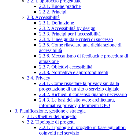
2.2. L’approccio progettuale
2.2.1. Buone pratiche
2.2.2. Principi
2.3. Accessibilità
2.3.1. Definizione
2.3.2. Accessibilità by design
2.3.3. Principi per l’accessibilità
2.3.4. Linee guida e criteri di successo
2.3.5. Come rilasciare una dichiarazione di
accessibilità
2.3.6. Meccanismo di feedback e procedura di
attuazione
2.3.7. Obiettivi accessibilità
2.3.8. Normativa e approfondimenti
2.4. Privacy
2.4.1. Come rispettare la privacy sin dalla
progettazione di un sito o servizio digitale
2.4.2. Richiedi il consenso quando necessario
2.4.3. Le basi del sito web: architettura,
informativa privacy, riferimenti DPO
3. Pianificazione, gestione e strategia
3.1. Obiettivi del progetto
3.2. Tipologie di progetti
3.2.1. Tipologie di progetto in base agli attori
coinvolti nel servizio