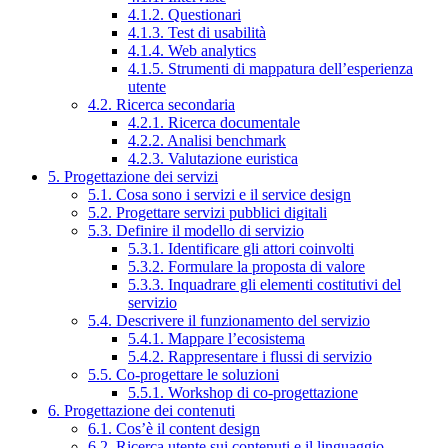
4.1.2. Questionari
4.1.3. Test di usabilità
4.1.4. Web analytics
4.1.5. Strumenti di mappatura dell’esperienza
utente
4.2. Ricerca secondaria
4.2.1. Ricerca documentale
4.2.2. Analisi benchmark
4.2.3. Valutazione euristica
5. Progettazione dei servizi
5.1. Cosa sono i servizi e il service design
5.2. Progettare servizi pubblici digitali
5.3. Definire il modello di servizio
5.3.1. Identificare gli attori coinvolti
5.3.2. Formulare la proposta di valore
5.3.3. Inquadrare gli elementi costitutivi del
servizio
5.4. Descrivere il funzionamento del servizio
5.4.1. Mappare l’ecosistema
5.4.2. Rappresentare i flussi di servizio
5.5. Co-progettare le soluzioni
5.5.1. Workshop di co-progettazione
6. Progettazione dei contenuti
6.1. Cos’è il content design
6.2. Ricerca utente sui contenuti e il linguaggio