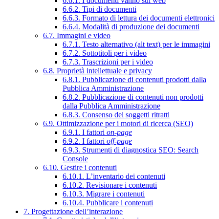
6.6.1. I documenti vanno sul web
6.6.2. Tipi di documenti
6.6.3. Formato di lettura dei documenti elettronici
6.6.4. Modalità di produzione dei documenti
6.7. Immagini e video
6.7.1. Testo alternativo (alt text) per le immagini
6.7.2. Sottotitoli per i video
6.7.3. Trascrizioni per i video
6.8. Proprietà intellettuale e privacy
6.8.1. Pubblicazione di contenuti prodotti dalla
Pubblica Amministrazione
6.8.2. Pubblicazione di contenuti non prodotti
dalla Pubblica Amministrazione
6.8.3. Consenso dei soggetti ritratti
6.9. Ottimizzazione per i motori di ricerca (SEO)
6.9.1. I fattori
on-page
6.9.2. I fattori
off-page
6.9.3. Strumenti di diagnostica SEO: Search
Console
6.10. Gestire i contenuti
6.10.1. L’inventario dei contenuti
6.10.2. Revisionare i contenuti
6.10.3. Migrare i contenuti
6.10.4. Pubblicare i contenuti
7. Progettazione dell’interazione