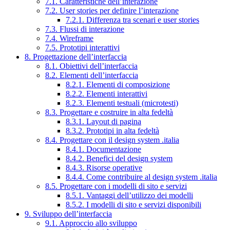
7.1. Caratteristiche dell’interazione
7.2. User stories per definire l’interazione
7.2.1. Differenza tra scenari e user stories
7.3. Flussi di interazione
7.4. Wireframe
7.5. Prototipi interattivi
8. Progettazione dell’interfaccia
8.1. Obiettivi dell’interfaccia
8.2. Elementi dell’interfaccia
8.2.1. Elementi di composizione
8.2.2. Elementi interattivi
8.2.3. Elementi testuali (microtesti)
8.3. Progettare e costruire in alta fedeltà
8.3.1. Layout di pagina
8.3.2. Prototipi in alta fedeltà
8.4. Progettare con il design system .italia
8.4.1. Documentazione
8.4.2. Benefici del design system
8.4.3. Risorse operative
8.4.4. Come contribuire al design system .italia
8.5. Progettare con i modelli di sito e servizi
8.5.1. Vantaggi dell’utilizzo dei modelli
8.5.2. I modelli di sito e servizi disponibili
9. Sviluppo dell’interfaccia
9.1. Approccio allo sviluppo