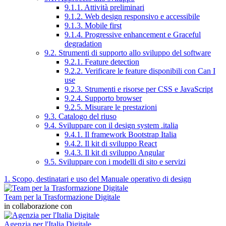
9.1.1. Attività preliminari
9.1.2. Web design responsivo e accessibile
9.1.3. Mobile first
9.1.4. Progressive enhancement e Graceful
degradation
9.2. Strumenti di supporto allo sviluppo del software
9.2.1. Feature detection
9.2.2. Verificare le feature disponibili con Can I
use
9.2.3. Strumenti e risorse per CSS e JavaScript
9.2.4. Supporto browser
9.2.5. Misurare le prestazioni
9.3. Catalogo del riuso
9.4. Sviluppare con il design system .italia
9.4.1. Il framework Bootstrap Italia
9.4.2. Il kit di sviluppo React
9.4.3. Il kit di sviluppo Angular
9.5. Sviluppare con i modelli di sito e servizi
1. Scopo, destinatari e uso del Manuale operativo di design
Team per la Trasformazione Digitale
in collaborazione con
Agenzia per l'Italia Digitale