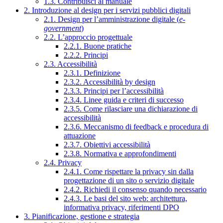
1.3. Contribuisci al manuale
2. Introduzione al design per i servizi pubblici digitali
2.1. Design per l’amministrazione digitale (
e-
government
)
2.2. L’approccio progettuale
2.2.1. Buone pratiche
2.2.2. Principi
2.3. Accessibilità
2.3.1. Definizione
2.3.2. Accessibilità by design
2.3.3. Principi per l’accessibilità
2.3.4. Linee guida e criteri di successo
2.3.5. Come rilasciare una dichiarazione di
accessibilità
2.3.6. Meccanismo di feedback e procedura di
attuazione
2.3.7. Obiettivi accessibilità
2.3.8. Normativa e approfondimenti
2.4. Privacy
2.4.1. Come rispettare la privacy sin dalla
progettazione di un sito o servizio digitale
2.4.2. Richiedi il consenso quando necessario
2.4.3. Le basi del sito web: architettura,
informativa privacy, riferimenti DPO
3. Pianificazione, gestione e strategia