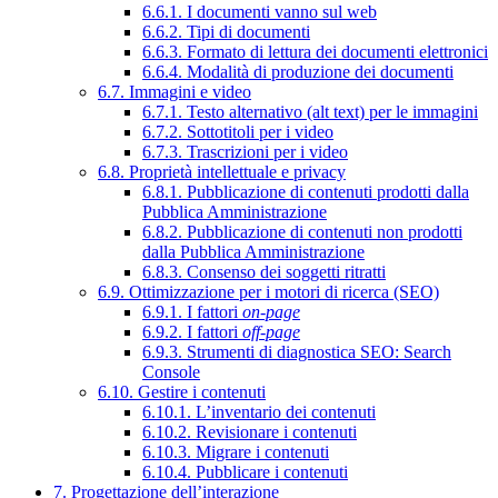
6.6.1. I documenti vanno sul web
6.6.2. Tipi di documenti
6.6.3. Formato di lettura dei documenti elettronici
6.6.4. Modalità di produzione dei documenti
6.7. Immagini e video
6.7.1. Testo alternativo (alt text) per le immagini
6.7.2. Sottotitoli per i video
6.7.3. Trascrizioni per i video
6.8. Proprietà intellettuale e privacy
6.8.1. Pubblicazione di contenuti prodotti dalla
Pubblica Amministrazione
6.8.2. Pubblicazione di contenuti non prodotti
dalla Pubblica Amministrazione
6.8.3. Consenso dei soggetti ritratti
6.9. Ottimizzazione per i motori di ricerca (SEO)
6.9.1. I fattori
on-page
6.9.2. I fattori
off-page
6.9.3. Strumenti di diagnostica SEO: Search
Console
6.10. Gestire i contenuti
6.10.1. L’inventario dei contenuti
6.10.2. Revisionare i contenuti
6.10.3. Migrare i contenuti
6.10.4. Pubblicare i contenuti
7. Progettazione dell’interazione