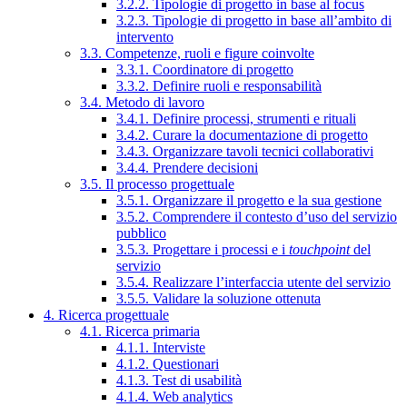
3.2.2. Tipologie di progetto in base al focus
3.2.3. Tipologie di progetto in base all’ambito di
intervento
3.3. Competenze, ruoli e figure coinvolte
3.3.1. Coordinatore di progetto
3.3.2. Definire ruoli e responsabilità
3.4. Metodo di lavoro
3.4.1. Definire processi, strumenti e rituali
3.4.2. Curare la documentazione di progetto
3.4.3. Organizzare tavoli tecnici collaborativi
3.4.4. Prendere decisioni
3.5. Il processo progettuale
3.5.1. Organizzare il progetto e la sua gestione
3.5.2. Comprendere il contesto d’uso del servizio
pubblico
3.5.3. Progettare i processi e i
touchpoint
del
servizio
3.5.4. Realizzare l’interfaccia utente del servizio
3.5.5. Validare la soluzione ottenuta
4. Ricerca progettuale
4.1. Ricerca primaria
4.1.1. Interviste
4.1.2. Questionari
4.1.3. Test di usabilità
4.1.4. Web analytics