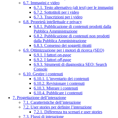
6.7. Immagini e video
6.7.1. Testo alternativo (alt text) per le immagini
6.7.2. Sottotitoli per i video
6.7.3. Trascrizioni per i video
6.8. Proprietà intellettuale e privacy
6.8.1. Pubblicazione di contenuti prodotti dalla
Pubblica Amministrazione
6.8.2. Pubblicazione di contenuti non prodotti
dalla Pubblica Amministrazione
6.8.3. Consenso dei soggetti ritratti
6.9. Ottimizzazione per i motori di ricerca (SEO)
6.9.1. I fattori
on-page
6.9.2. I fattori
off-page
6.9.3. Strumenti di diagnostica SEO: Search
Console
6.10. Gestire i contenuti
6.10.1. L’inventario dei contenuti
6.10.2. Revisionare i contenuti
6.10.3. Migrare i contenuti
6.10.4. Pubblicare i contenuti
7. Progettazione dell’interazione
7.1. Caratteristiche dell’interazione
7.2. User stories per definire l’interazione
7.2.1. Differenza tra scenari e user stories
7.3. Flussi di interazione