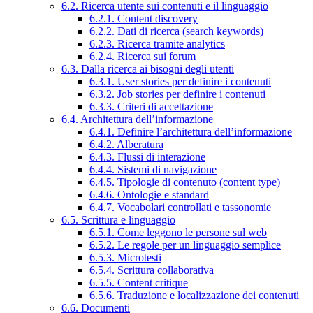
6.2. Ricerca utente sui contenuti e il linguaggio
6.2.1. Content discovery
6.2.2. Dati di ricerca (search keywords)
6.2.3. Ricerca tramite analytics
6.2.4. Ricerca sui forum
6.3. Dalla ricerca ai bisogni degli utenti
6.3.1. User stories per definire i contenuti
6.3.2. Job stories per definire i contenuti
6.3.3. Criteri di accettazione
6.4. Architettura dell’informazione
6.4.1. Definire l’architettura dell’informazione
6.4.2. Alberatura
6.4.3. Flussi di interazione
6.4.4. Sistemi di navigazione
6.4.5. Tipologie di contenuto (content type)
6.4.6. Ontologie e standard
6.4.7. Vocabolari controllati e tassonomie
6.5. Scrittura e linguaggio
6.5.1. Come leggono le persone sul web
6.5.2. Le regole per un linguaggio semplice
6.5.3. Microtesti
6.5.4. Scrittura collaborativa
6.5.5. Content critique
6.5.6. Traduzione e localizzazione dei contenuti
6.6. Documenti