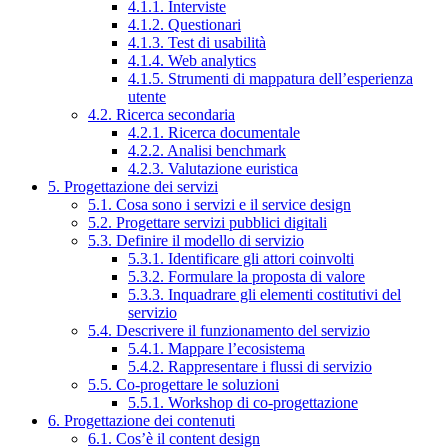
4.1.1. Interviste
4.1.2. Questionari
4.1.3. Test di usabilità
4.1.4. Web analytics
4.1.5. Strumenti di mappatura dell’esperienza
utente
4.2. Ricerca secondaria
4.2.1. Ricerca documentale
4.2.2. Analisi benchmark
4.2.3. Valutazione euristica
5. Progettazione dei servizi
5.1. Cosa sono i servizi e il service design
5.2. Progettare servizi pubblici digitali
5.3. Definire il modello di servizio
5.3.1. Identificare gli attori coinvolti
5.3.2. Formulare la proposta di valore
5.3.3. Inquadrare gli elementi costitutivi del
servizio
5.4. Descrivere il funzionamento del servizio
5.4.1. Mappare l’ecosistema
5.4.2. Rappresentare i flussi di servizio
5.5. Co-progettare le soluzioni
5.5.1. Workshop di co-progettazione
6. Progettazione dei contenuti
6.1. Cos’è il content design