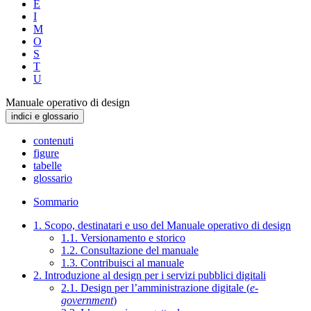
E
I
M
O
S
T
U
Manuale operativo di design
indici e glossario
contenuti
figure
tabelle
glossario
Sommario
1. Scopo, destinatari e uso del Manuale operativo di design
1.1. Versionamento e storico
1.2. Consultazione del manuale
1.3. Contribuisci al manuale
2. Introduzione al design per i servizi pubblici digitali
2.1. Design per l’amministrazione digitale (
e-
government
)