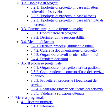
3.2. Tipologie di progetti
3.2.1. Tipologie di progetto in base agli attori
coinvolti nel servizio
3.2.2. Tipologie di progetto in base al focus
3.2.3. Tipologie di progetto in base all’ambito di
intervento
3.3. Competenze, ruoli e figure coinvolte
3.3.1. Coordinatore di progetto
3.3.2. Definire ruoli e responsabilità
3.4. Metodo di lavoro
3.4.1. Definire processi, strumenti e rituali
3.4.2. Curare la documentazione di progetto
3.4.3. Organizzare tavoli tecnici collaborativi
3.4.4. Prendere decisioni
3.5. Il processo progettuale
3.5.1. Organizzare il progetto e la sua gestione
3.5.2. Comprendere il contesto d’uso del servizio
pubblico
3.5.3. Progettare i processi e i
touchpoint
del
servizio
3.5.4. Realizzare l’interfaccia utente del servizio
3.5.5. Validare la soluzione ottenuta
4. Ricerca progettuale
4.1. Ricerca primaria
4.1.1. Interviste