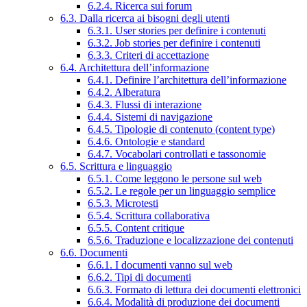
6.2.4. Ricerca sui forum
6.3. Dalla ricerca ai bisogni degli utenti
6.3.1. User stories per definire i contenuti
6.3.2. Job stories per definire i contenuti
6.3.3. Criteri di accettazione
6.4. Architettura dell’informazione
6.4.1. Definire l’architettura dell’informazione
6.4.2. Alberatura
6.4.3. Flussi di interazione
6.4.4. Sistemi di navigazione
6.4.5. Tipologie di contenuto (content type)
6.4.6. Ontologie e standard
6.4.7. Vocabolari controllati e tassonomie
6.5. Scrittura e linguaggio
6.5.1. Come leggono le persone sul web
6.5.2. Le regole per un linguaggio semplice
6.5.3. Microtesti
6.5.4. Scrittura collaborativa
6.5.5. Content critique
6.5.6. Traduzione e localizzazione dei contenuti
6.6. Documenti
6.6.1. I documenti vanno sul web
6.6.2. Tipi di documenti
6.6.3. Formato di lettura dei documenti elettronici
6.6.4. Modalità di produzione dei documenti