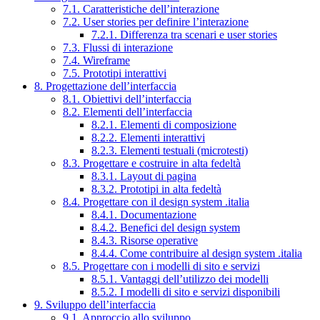
7.1. Caratteristiche dell’interazione
7.2. User stories per definire l’interazione
7.2.1. Differenza tra scenari e user stories
7.3. Flussi di interazione
7.4. Wireframe
7.5. Prototipi interattivi
8. Progettazione dell’interfaccia
8.1. Obiettivi dell’interfaccia
8.2. Elementi dell’interfaccia
8.2.1. Elementi di composizione
8.2.2. Elementi interattivi
8.2.3. Elementi testuali (microtesti)
8.3. Progettare e costruire in alta fedeltà
8.3.1. Layout di pagina
8.3.2. Prototipi in alta fedeltà
8.4. Progettare con il design system .italia
8.4.1. Documentazione
8.4.2. Benefici del design system
8.4.3. Risorse operative
8.4.4. Come contribuire al design system .italia
8.5. Progettare con i modelli di sito e servizi
8.5.1. Vantaggi dell’utilizzo dei modelli
8.5.2. I modelli di sito e servizi disponibili
9. Sviluppo dell’interfaccia
9.1. Approccio allo sviluppo