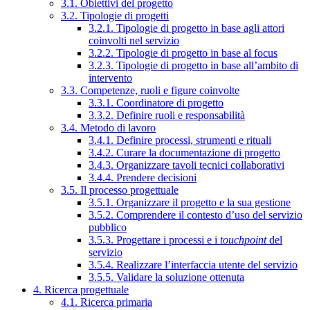
3.1. Obiettivi del progetto
3.2. Tipologie di progetti
3.2.1. Tipologie di progetto in base agli attori
coinvolti nel servizio
3.2.2. Tipologie di progetto in base al focus
3.2.3. Tipologie di progetto in base all’ambito di
intervento
3.3. Competenze, ruoli e figure coinvolte
3.3.1. Coordinatore di progetto
3.3.2. Definire ruoli e responsabilità
3.4. Metodo di lavoro
3.4.1. Definire processi, strumenti e rituali
3.4.2. Curare la documentazione di progetto
3.4.3. Organizzare tavoli tecnici collaborativi
3.4.4. Prendere decisioni
3.5. Il processo progettuale
3.5.1. Organizzare il progetto e la sua gestione
3.5.2. Comprendere il contesto d’uso del servizio
pubblico
3.5.3. Progettare i processi e i
touchpoint
del
servizio
3.5.4. Realizzare l’interfaccia utente del servizio
3.5.5. Validare la soluzione ottenuta
4. Ricerca progettuale
4.1. Ricerca primaria