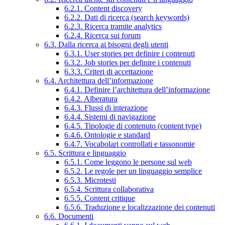
6.2.1. Content discovery
6.2.2. Dati di ricerca (search keywords)
6.2.3. Ricerca tramite analytics
6.2.4. Ricerca sui forum
6.3. Dalla ricerca ai bisogni degli utenti
6.3.1. User stories per definire i contenuti
6.3.2. Job stories per definire i contenuti
6.3.3. Criteri di accettazione
6.4. Architettura dell’informazione
6.4.1. Definire l’architettura dell’informazione
6.4.2. Alberatura
6.4.3. Flussi di interazione
6.4.4. Sistemi di navigazione
6.4.5. Tipologie di contenuto (content type)
6.4.6. Ontologie e standard
6.4.7. Vocabolari controllati e tassonomie
6.5. Scrittura e linguaggio
6.5.1. Come leggono le persone sul web
6.5.2. Le regole per un linguaggio semplice
6.5.3. Microtesti
6.5.4. Scrittura collaborativa
6.5.5. Content critique
6.5.6. Traduzione e localizzazione dei contenuti
6.6. Documenti