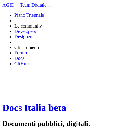
AGID
+
Team Digitale
Piano Triennale
Le community
Developers
Designers
Gli strumenti
Forum
Docs
GitHub
Docs Italia
beta
Documenti pubblici, digitali.