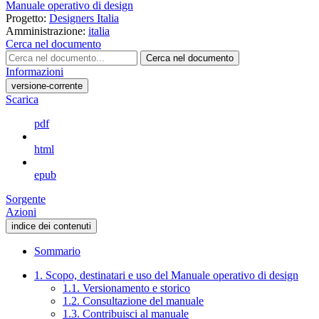
Manuale operativo di design
Progetto:
Designers Italia
Amministrazione:
italia
Cerca nel documento
Cerca nel documento
Informazioni
versione-corrente
Scarica
pdf
html
epub
Sorgente
Azioni
indice dei contenuti
Sommario
1. Scopo, destinatari e uso del Manuale operativo di design
1.1. Versionamento e storico
1.2. Consultazione del manuale
1.3. Contribuisci al manuale