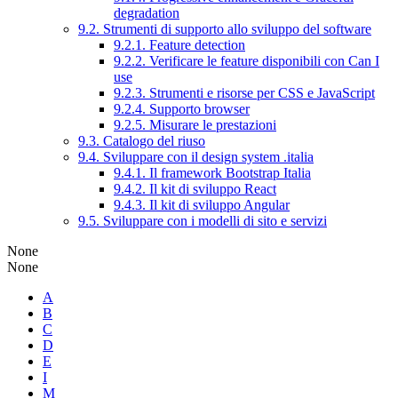
degradation
9.2. Strumenti di supporto allo sviluppo del software
9.2.1. Feature detection
9.2.2. Verificare le feature disponibili con Can I
use
9.2.3. Strumenti e risorse per CSS e JavaScript
9.2.4. Supporto browser
9.2.5. Misurare le prestazioni
9.3. Catalogo del riuso
9.4. Sviluppare con il design system .italia
9.4.1. Il framework Bootstrap Italia
9.4.2. Il kit di sviluppo React
9.4.3. Il kit di sviluppo Angular
9.5. Sviluppare con i modelli di sito e servizi
None
None
A
B
C
D
E
I
M