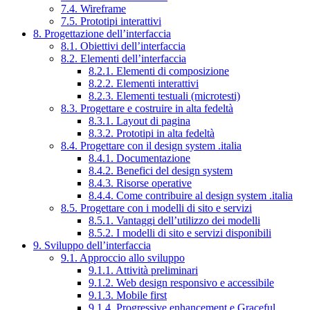
7.4. Wireframe
7.5. Prototipi interattivi
8. Progettazione dell’interfaccia
8.1. Obiettivi dell’interfaccia
8.2. Elementi dell’interfaccia
8.2.1. Elementi di composizione
8.2.2. Elementi interattivi
8.2.3. Elementi testuali (microtesti)
8.3. Progettare e costruire in alta fedeltà
8.3.1. Layout di pagina
8.3.2. Prototipi in alta fedeltà
8.4. Progettare con il design system .italia
8.4.1. Documentazione
8.4.2. Benefici del design system
8.4.3. Risorse operative
8.4.4. Come contribuire al design system .italia
8.5. Progettare con i modelli di sito e servizi
8.5.1. Vantaggi dell’utilizzo dei modelli
8.5.2. I modelli di sito e servizi disponibili
9. Sviluppo dell’interfaccia
9.1. Approccio allo sviluppo
9.1.1. Attività preliminari
9.1.2. Web design responsivo e accessibile
9.1.3. Mobile first
9.1.4. Progressive enhancement e Graceful