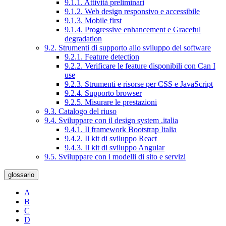
9.1.1. Attività preliminari
9.1.2. Web design responsivo e accessibile
9.1.3. Mobile first
9.1.4. Progressive enhancement e Graceful
degradation
9.2. Strumenti di supporto allo sviluppo del software
9.2.1. Feature detection
9.2.2. Verificare le feature disponibili con Can I
use
9.2.3. Strumenti e risorse per CSS e JavaScript
9.2.4. Supporto browser
9.2.5. Misurare le prestazioni
9.3. Catalogo del riuso
9.4. Sviluppare con il design system .italia
9.4.1. Il framework Bootstrap Italia
9.4.2. Il kit di sviluppo React
9.4.3. Il kit di sviluppo Angular
9.5. Sviluppare con i modelli di sito e servizi
glossario
A
B
C
D