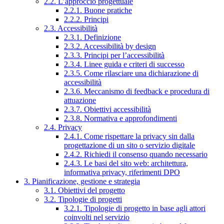
2.2. L’approccio progettuale
2.2.1. Buone pratiche
2.2.2. Principi
2.3. Accessibilità
2.3.1. Definizione
2.3.2. Accessibilità by design
2.3.3. Principi per l’accessibilità
2.3.4. Linee guida e criteri di successo
2.3.5. Come rilasciare una dichiarazione di
accessibilità
2.3.6. Meccanismo di feedback e procedura di
attuazione
2.3.7. Obiettivi accessibilità
2.3.8. Normativa e approfondimenti
2.4. Privacy
2.4.1. Come rispettare la privacy sin dalla
progettazione di un sito o servizio digitale
2.4.2. Richiedi il consenso quando necessario
2.4.3. Le basi del sito web: architettura,
informativa privacy, riferimenti DPO
3. Pianificazione, gestione e strategia
3.1. Obiettivi del progetto
3.2. Tipologie di progetti
3.2.1. Tipologie di progetto in base agli attori
coinvolti nel servizio