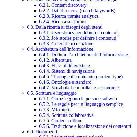
6.2.1. Content discovery
6.2.2. Dati di ricerca (search keywords)
6.2.3. Ricerca tramite analytics
6.2.4. Ricerca sui forum
6.3. Dalla ricerca ai bisogni degli utenti
6.3.1. User stories per definire i contenuti
6.3.2. Job stories per definire i contenuti
6.3.3. Criteri di accettazione
6.4. Architettura dell’informazione
6.4.1. Definire l’architettura dell’informazione
6.4.2. Alberatura
6.4.3. Flussi di interazione
6.4.4. Sistemi di navigazione
6.4.5. Tipologie di contenuto (content type)
6.4.6. Ontologie e standard
6.4.7. Vocabolari controllati e tassonomie
6.5. Scrittura e linguaggio
6.5.1. Come leggono le persone sul web
6.5.2. Le regole per un linguaggio semplice
6.5.3. Microtesti
6.5.4. Scrittura collaborativa
6.5.5. Content critique
6.5.6. Traduzione e localizzazione dei contenuti
6.6. Documenti