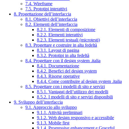
7.4. Wireframe
7.5. Prototipi interattivi
8. Progettazione dell’interfaccia
8.1. Obiettivi dell’interfaccia
8.2. Elementi dell’interfaccia
8.2.1. Elementi di composizione
8.2.2. Elementi interattivi
8.2.3. Elementi testuali (microtesti)
8.3. Progettare e costruire in alta fedeltà
8.3.1. Layout di pagina
8.3.2. Prototipi in alta fedeltà
8.4. Progettare con il design system .italia
8.4.1. Documentazione
8.4.2. Benefici del design system
8.4.3. Risorse operative
8.4.4. Come contribuire al design system .italia
8.5. Progettare con i modelli di sito e servizi
8.5.1. Vantaggi dell’utilizzo dei modelli
8.5.2. I modelli di sito e servizi disponibili
9. Sviluppo dell’interfaccia
9.1. Approccio allo sviluppo
9.1.1. Attività preliminari
9.1.2. Web design responsivo e accessibile
9.1.3. Mobile first
9.1.4. Progressive enhancement e Graceful