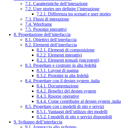
7.1. Caratteristiche dell’interazione
7.2. User stories per definire l’interazione
7.2.1. Differenza tra scenari e user stories
7.3. Flussi di interazione
7.4. Wireframe
7.5. Prototipi interattivi
8. Progettazione dell’interfaccia
8.1. Obiettivi dell’interfaccia
8.2. Elementi dell’interfaccia
8.2.1. Elementi di composizione
8.2.2. Elementi interattivi
8.2.3. Elementi testuali (microtesti)
8.3. Progettare e costruire in alta fedeltà
8.3.1. Layout di pagina
8.3.2. Prototipi in alta fedeltà
8.4. Progettare con il design system .italia
8.4.1. Documentazione
8.4.2. Benefici del design system
8.4.3. Risorse operative
8.4.4. Come contribuire al design system .italia
8.5. Progettare con i modelli di sito e servizi
8.5.1. Vantaggi dell’utilizzo dei modelli
8.5.2. I modelli di sito e servizi disponibili
9. Sviluppo dell’interfaccia
9.1. Approccio allo sviluppo