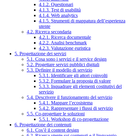
4.1.2. Questionari
4.1.3. Test di usabilità
4.1.4. Web analytics
4.1.5. Strumenti di mappatura dell’esperienza
utente
4.2. Ricerca secondaria
4.2.1. Ricerca documentale
4.2.2. Analisi benchmark
4.2.3. Valutazione euristica
5. Progettazione dei servizi
5.1. Cosa sono i servizi e il service design
5.2. Progettare servizi pubblici digitali
5.3. Definire il modello di servizio
5.3.1. Identificare gli attori coinvolti
5.3.2. Formulare la proposta di valore
5.3.3. Inquadrare gli elementi costitutivi del
servizio
5.4. Descrivere il funzionamento del servizio
5.4.1. Mappare l’ecosistema
5.4.2. Rappresentare i flussi di servizio
5.5. Co-progettare le soluzioni
5.5.1. Workshop di co-progettazione
6. Progettazione dei contenuti
6.1. Cos’è il content design
6.2. Ricerca utente sui contenuti e il linguaggio