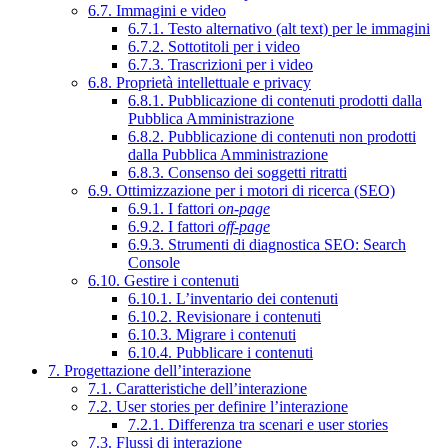
6.7. Immagini e video
6.7.1. Testo alternativo (alt text) per le immagini
6.7.2. Sottotitoli per i video
6.7.3. Trascrizioni per i video
6.8. Proprietà intellettuale e privacy
6.8.1. Pubblicazione di contenuti prodotti dalla
Pubblica Amministrazione
6.8.2. Pubblicazione di contenuti non prodotti
dalla Pubblica Amministrazione
6.8.3. Consenso dei soggetti ritratti
6.9. Ottimizzazione per i motori di ricerca (SEO)
6.9.1. I fattori
on-page
6.9.2. I fattori
off-page
6.9.3. Strumenti di diagnostica SEO: Search
Console
6.10. Gestire i contenuti
6.10.1. L’inventario dei contenuti
6.10.2. Revisionare i contenuti
6.10.3. Migrare i contenuti
6.10.4. Pubblicare i contenuti
7. Progettazione dell’interazione
7.1. Caratteristiche dell’interazione
7.2. User stories per definire l’interazione
7.2.1. Differenza tra scenari e user stories
7.3. Flussi di interazione