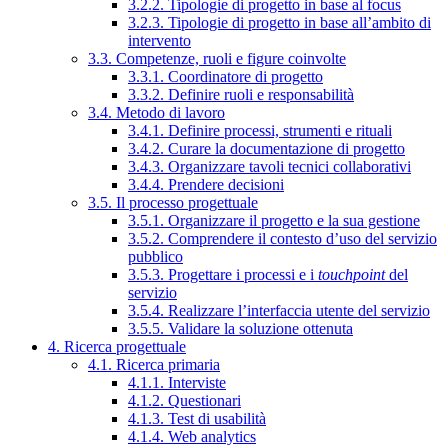
3.2.2. Tipologie di progetto in base al focus
3.2.3. Tipologie di progetto in base all’ambito di
intervento
3.3. Competenze, ruoli e figure coinvolte
3.3.1. Coordinatore di progetto
3.3.2. Definire ruoli e responsabilità
3.4. Metodo di lavoro
3.4.1. Definire processi, strumenti e rituali
3.4.2. Curare la documentazione di progetto
3.4.3. Organizzare tavoli tecnici collaborativi
3.4.4. Prendere decisioni
3.5. Il processo progettuale
3.5.1. Organizzare il progetto e la sua gestione
3.5.2. Comprendere il contesto d’uso del servizio
pubblico
3.5.3. Progettare i processi e i
touchpoint
del
servizio
3.5.4. Realizzare l’interfaccia utente del servizio
3.5.5. Validare la soluzione ottenuta
4. Ricerca progettuale
4.1. Ricerca primaria
4.1.1. Interviste
4.1.2. Questionari
4.1.3. Test di usabilità
4.1.4. Web analytics