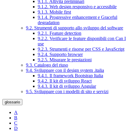
9.1.1. Attività preliminari
9.1.2. Web design responsivo e accessibile
9.1.3. Mobile first
9.1.4. Progressive enhancement e Graceful
degradation
9.2. Strumenti di supporto allo sviluppo del software
9.2.1. Feature detection
9.2.2. Verificare le feature disponibili con Can I
use
9.2.3. Strumenti e risorse per CSS e JavaScript
9.2.4. Supporto browser
9.2.5. Misurare le prestazioni
9.3. Catalogo del riuso
9.4. Sviluppare con il design system .italia
9.4.1. Il framework Bootstrap Italia
9.4.2. Il kit di sviluppo React
9.4.3. Il kit di sviluppo Angular
9.5. Sviluppare con i modelli di sito e servizi
glossario
A
B
C
D