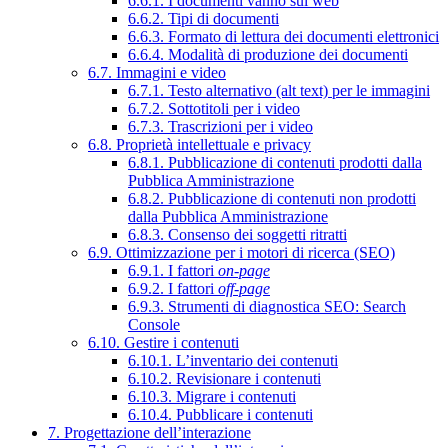
6.6.1. I documenti vanno sul web
6.6.2. Tipi di documenti
6.6.3. Formato di lettura dei documenti elettronici
6.6.4. Modalità di produzione dei documenti
6.7. Immagini e video
6.7.1. Testo alternativo (alt text) per le immagini
6.7.2. Sottotitoli per i video
6.7.3. Trascrizioni per i video
6.8. Proprietà intellettuale e privacy
6.8.1. Pubblicazione di contenuti prodotti dalla
Pubblica Amministrazione
6.8.2. Pubblicazione di contenuti non prodotti
dalla Pubblica Amministrazione
6.8.3. Consenso dei soggetti ritratti
6.9. Ottimizzazione per i motori di ricerca (SEO)
6.9.1. I fattori
on-page
6.9.2. I fattori
off-page
6.9.3. Strumenti di diagnostica SEO: Search
Console
6.10. Gestire i contenuti
6.10.1. L’inventario dei contenuti
6.10.2. Revisionare i contenuti
6.10.3. Migrare i contenuti
6.10.4. Pubblicare i contenuti
7. Progettazione dell’interazione