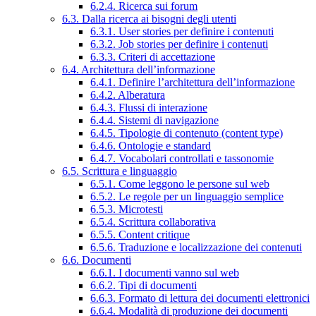
6.2.4. Ricerca sui forum
6.3. Dalla ricerca ai bisogni degli utenti
6.3.1. User stories per definire i contenuti
6.3.2. Job stories per definire i contenuti
6.3.3. Criteri di accettazione
6.4. Architettura dell’informazione
6.4.1. Definire l’architettura dell’informazione
6.4.2. Alberatura
6.4.3. Flussi di interazione
6.4.4. Sistemi di navigazione
6.4.5. Tipologie di contenuto (content type)
6.4.6. Ontologie e standard
6.4.7. Vocabolari controllati e tassonomie
6.5. Scrittura e linguaggio
6.5.1. Come leggono le persone sul web
6.5.2. Le regole per un linguaggio semplice
6.5.3. Microtesti
6.5.4. Scrittura collaborativa
6.5.5. Content critique
6.5.6. Traduzione e localizzazione dei contenuti
6.6. Documenti
6.6.1. I documenti vanno sul web
6.6.2. Tipi di documenti
6.6.3. Formato di lettura dei documenti elettronici
6.6.4. Modalità di produzione dei documenti