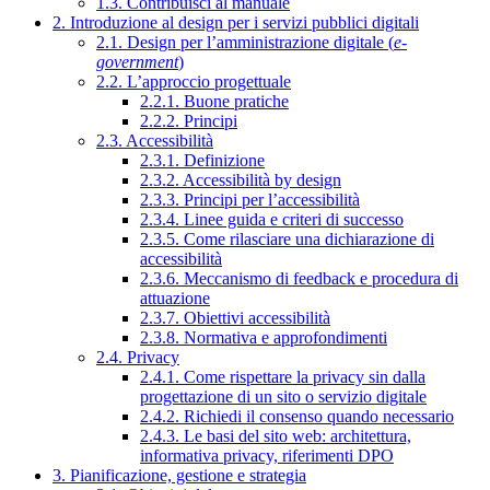
1.3. Contribuisci al manuale
2. Introduzione al design per i servizi pubblici digitali
2.1. Design per l’amministrazione digitale (
e-
government
)
2.2. L’approccio progettuale
2.2.1. Buone pratiche
2.2.2. Principi
2.3. Accessibilità
2.3.1. Definizione
2.3.2. Accessibilità by design
2.3.3. Principi per l’accessibilità
2.3.4. Linee guida e criteri di successo
2.3.5. Come rilasciare una dichiarazione di
accessibilità
2.3.6. Meccanismo di feedback e procedura di
attuazione
2.3.7. Obiettivi accessibilità
2.3.8. Normativa e approfondimenti
2.4. Privacy
2.4.1. Come rispettare la privacy sin dalla
progettazione di un sito o servizio digitale
2.4.2. Richiedi il consenso quando necessario
2.4.3. Le basi del sito web: architettura,
informativa privacy, riferimenti DPO
3. Pianificazione, gestione e strategia