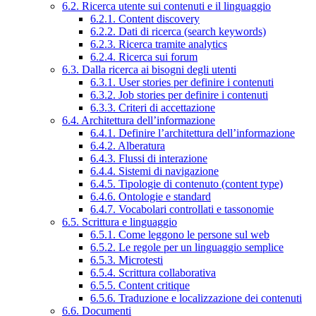
6.2. Ricerca utente sui contenuti e il linguaggio
6.2.1. Content discovery
6.2.2. Dati di ricerca (search keywords)
6.2.3. Ricerca tramite analytics
6.2.4. Ricerca sui forum
6.3. Dalla ricerca ai bisogni degli utenti
6.3.1. User stories per definire i contenuti
6.3.2. Job stories per definire i contenuti
6.3.3. Criteri di accettazione
6.4. Architettura dell’informazione
6.4.1. Definire l’architettura dell’informazione
6.4.2. Alberatura
6.4.3. Flussi di interazione
6.4.4. Sistemi di navigazione
6.4.5. Tipologie di contenuto (content type)
6.4.6. Ontologie e standard
6.4.7. Vocabolari controllati e tassonomie
6.5. Scrittura e linguaggio
6.5.1. Come leggono le persone sul web
6.5.2. Le regole per un linguaggio semplice
6.5.3. Microtesti
6.5.4. Scrittura collaborativa
6.5.5. Content critique
6.5.6. Traduzione e localizzazione dei contenuti
6.6. Documenti