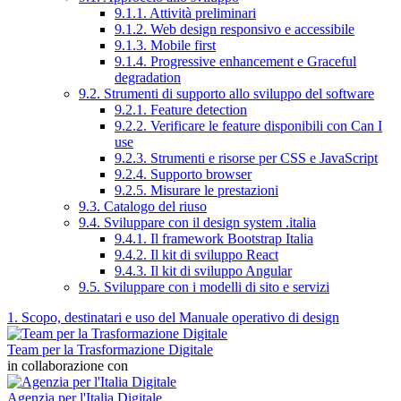
9.1.1. Attività preliminari
9.1.2. Web design responsivo e accessibile
9.1.3. Mobile first
9.1.4. Progressive enhancement e Graceful
degradation
9.2. Strumenti di supporto allo sviluppo del software
9.2.1. Feature detection
9.2.2. Verificare le feature disponibili con Can I
use
9.2.3. Strumenti e risorse per CSS e JavaScript
9.2.4. Supporto browser
9.2.5. Misurare le prestazioni
9.3. Catalogo del riuso
9.4. Sviluppare con il design system .italia
9.4.1. Il framework Bootstrap Italia
9.4.2. Il kit di sviluppo React
9.4.3. Il kit di sviluppo Angular
9.5. Sviluppare con i modelli di sito e servizi
1. Scopo, destinatari e uso del Manuale operativo di design
Team per la Trasformazione Digitale
in collaborazione con
Agenzia per l'Italia Digitale