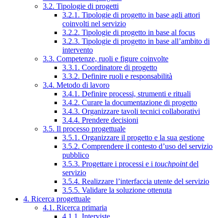
3.2. Tipologie di progetti
3.2.1. Tipologie di progetto in base agli attori
coinvolti nel servizio
3.2.2. Tipologie di progetto in base al focus
3.2.3. Tipologie di progetto in base all’ambito di
intervento
3.3. Competenze, ruoli e figure coinvolte
3.3.1. Coordinatore di progetto
3.3.2. Definire ruoli e responsabilità
3.4. Metodo di lavoro
3.4.1. Definire processi, strumenti e rituali
3.4.2. Curare la documentazione di progetto
3.4.3. Organizzare tavoli tecnici collaborativi
3.4.4. Prendere decisioni
3.5. Il processo progettuale
3.5.1. Organizzare il progetto e la sua gestione
3.5.2. Comprendere il contesto d’uso del servizio
pubblico
3.5.3. Progettare i processi e i
touchpoint
del
servizio
3.5.4. Realizzare l’interfaccia utente del servizio
3.5.5. Validare la soluzione ottenuta
4. Ricerca progettuale
4.1. Ricerca primaria
4.1.1. Interviste