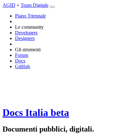
AGID
+
Team Digitale
Piano Triennale
Le community
Developers
Designers
Gli strumenti
Forum
Docs
GitHub
Docs Italia
beta
Documenti pubblici, digitali.