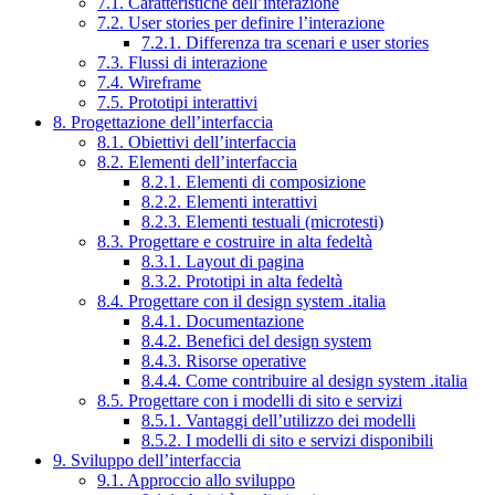
7.1. Caratteristiche dell’interazione
7.2. User stories per definire l’interazione
7.2.1. Differenza tra scenari e user stories
7.3. Flussi di interazione
7.4. Wireframe
7.5. Prototipi interattivi
8. Progettazione dell’interfaccia
8.1. Obiettivi dell’interfaccia
8.2. Elementi dell’interfaccia
8.2.1. Elementi di composizione
8.2.2. Elementi interattivi
8.2.3. Elementi testuali (microtesti)
8.3. Progettare e costruire in alta fedeltà
8.3.1. Layout di pagina
8.3.2. Prototipi in alta fedeltà
8.4. Progettare con il design system .italia
8.4.1. Documentazione
8.4.2. Benefici del design system
8.4.3. Risorse operative
8.4.4. Come contribuire al design system .italia
8.5. Progettare con i modelli di sito e servizi
8.5.1. Vantaggi dell’utilizzo dei modelli
8.5.2. I modelli di sito e servizi disponibili
9. Sviluppo dell’interfaccia
9.1. Approccio allo sviluppo