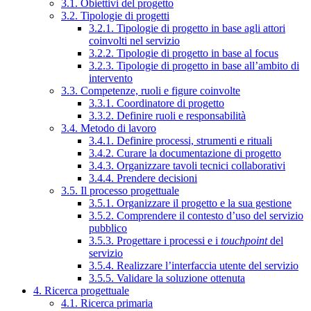
3.1. Obiettivi del progetto
3.2. Tipologie di progetti
3.2.1. Tipologie di progetto in base agli attori
coinvolti nel servizio
3.2.2. Tipologie di progetto in base al focus
3.2.3. Tipologie di progetto in base all’ambito di
intervento
3.3. Competenze, ruoli e figure coinvolte
3.3.1. Coordinatore di progetto
3.3.2. Definire ruoli e responsabilità
3.4. Metodo di lavoro
3.4.1. Definire processi, strumenti e rituali
3.4.2. Curare la documentazione di progetto
3.4.3. Organizzare tavoli tecnici collaborativi
3.4.4. Prendere decisioni
3.5. Il processo progettuale
3.5.1. Organizzare il progetto e la sua gestione
3.5.2. Comprendere il contesto d’uso del servizio
pubblico
3.5.3. Progettare i processi e i
touchpoint
del
servizio
3.5.4. Realizzare l’interfaccia utente del servizio
3.5.5. Validare la soluzione ottenuta
4. Ricerca progettuale
4.1. Ricerca primaria