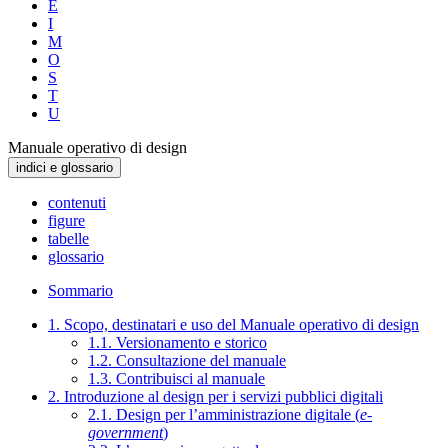
E
I
M
O
S
T
U
Manuale operativo di design
indici e glossario
contenuti
figure
tabelle
glossario
Sommario
1. Scopo, destinatari e uso del Manuale operativo di design
1.1. Versionamento e storico
1.2. Consultazione del manuale
1.3. Contribuisci al manuale
2. Introduzione al design per i servizi pubblici digitali
2.1. Design per l’amministrazione digitale (
e-
government
)