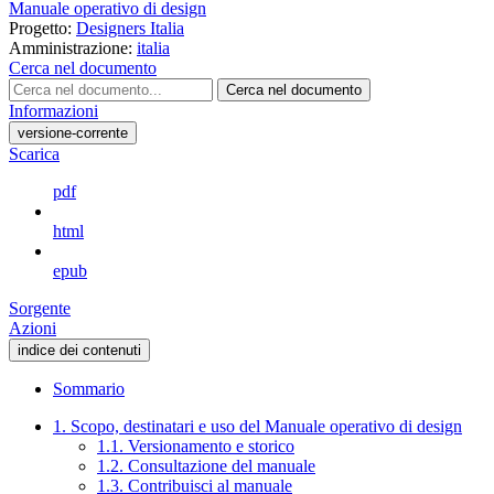
Manuale operativo di design
Progetto:
Designers Italia
Amministrazione:
italia
Cerca nel documento
Cerca nel documento
Informazioni
versione-corrente
Scarica
pdf
html
epub
Sorgente
Azioni
indice dei contenuti
Sommario
1. Scopo, destinatari e uso del Manuale operativo di design
1.1. Versionamento e storico
1.2. Consultazione del manuale
1.3. Contribuisci al manuale