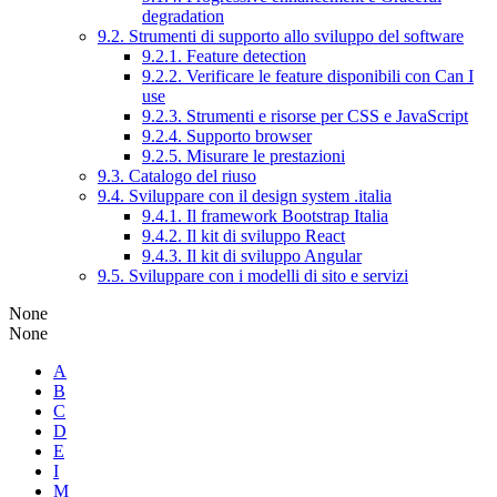
degradation
9.2. Strumenti di supporto allo sviluppo del software
9.2.1. Feature detection
9.2.2. Verificare le feature disponibili con Can I
use
9.2.3. Strumenti e risorse per CSS e JavaScript
9.2.4. Supporto browser
9.2.5. Misurare le prestazioni
9.3. Catalogo del riuso
9.4. Sviluppare con il design system .italia
9.4.1. Il framework Bootstrap Italia
9.4.2. Il kit di sviluppo React
9.4.3. Il kit di sviluppo Angular
9.5. Sviluppare con i modelli di sito e servizi
None
None
A
B
C
D
E
I
M