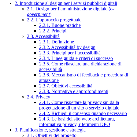
2. Introduzione al design per i servizi pubblici digitali
2.1. Design per l’amministrazione digitale (
e-
government
)
2.2. L’approccio progettuale
2.2.1. Buone pratiche
2.2.2. Principi
2.3. Accessibilità
2.3.1. Definizione
2.3.2. Accessibilità by design
2.3.3. Principi per l’accessibilità
2.3.4. Linee guida e criteri di successo
2.3.5. Come rilasciare una dichiarazione di
accessibilità
2.3.6. Meccanismo di feedback e procedura di
attuazione
2.3.7. Obiettivi accessibilità
2.3.8. Normativa e approfondimenti
2.4. Privacy
2.4.1. Come rispettare la privacy sin dalla
progettazione di un sito o servizio digitale
2.4.2. Richiedi il consenso quando necessario
2.4.3. Le basi del sito web: architettura,
informativa privacy, riferimenti DPO
3. Pianificazione, gestione e strategia
3.1. Obiettivi del progetto