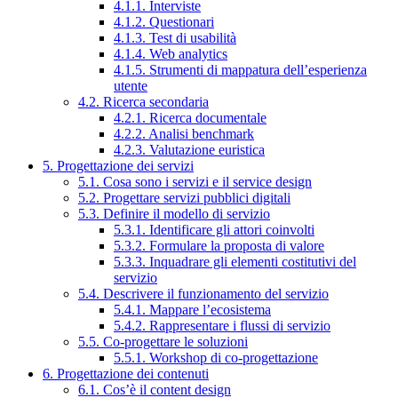
4.1.1. Interviste
4.1.2. Questionari
4.1.3. Test di usabilità
4.1.4. Web analytics
4.1.5. Strumenti di mappatura dell’esperienza
utente
4.2. Ricerca secondaria
4.2.1. Ricerca documentale
4.2.2. Analisi benchmark
4.2.3. Valutazione euristica
5. Progettazione dei servizi
5.1. Cosa sono i servizi e il service design
5.2. Progettare servizi pubblici digitali
5.3. Definire il modello di servizio
5.3.1. Identificare gli attori coinvolti
5.3.2. Formulare la proposta di valore
5.3.3. Inquadrare gli elementi costitutivi del
servizio
5.4. Descrivere il funzionamento del servizio
5.4.1. Mappare l’ecosistema
5.4.2. Rappresentare i flussi di servizio
5.5. Co-progettare le soluzioni
5.5.1. Workshop di co-progettazione
6. Progettazione dei contenuti
6.1. Cos’è il content design