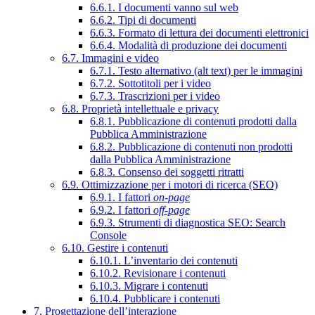
6.6.1. I documenti vanno sul web
6.6.2. Tipi di documenti
6.6.3. Formato di lettura dei documenti elettronici
6.6.4. Modalità di produzione dei documenti
6.7. Immagini e video
6.7.1. Testo alternativo (alt text) per le immagini
6.7.2. Sottotitoli per i video
6.7.3. Trascrizioni per i video
6.8. Proprietà intellettuale e privacy
6.8.1. Pubblicazione di contenuti prodotti dalla
Pubblica Amministrazione
6.8.2. Pubblicazione di contenuti non prodotti
dalla Pubblica Amministrazione
6.8.3. Consenso dei soggetti ritratti
6.9. Ottimizzazione per i motori di ricerca (SEO)
6.9.1. I fattori
on-page
6.9.2. I fattori
off-page
6.9.3. Strumenti di diagnostica SEO: Search
Console
6.10. Gestire i contenuti
6.10.1. L’inventario dei contenuti
6.10.2. Revisionare i contenuti
6.10.3. Migrare i contenuti
6.10.4. Pubblicare i contenuti
7. Progettazione dell’interazione