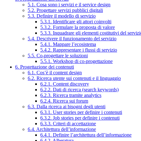
5.1. Cosa sono i servizi e il service design
5.2. Progettare servizi pubblici digitali
5.3. Definire il modello di servizio
5.3.1. Identificare gli attori coinvolti
5.3.2. Formulare la proposta di valore
5.3.3. Inquadrare gli elementi costitutivi del serviz
5.4. Descrivere il funzionamento del servizio
5.4.1. Mappare l’ecosistema
5.4.2. Rappresentare i flussi di servizio
5.5. Co-progettare le soluzioni
5.5.1. Workshop di co-progettazione
6. Progettazione dei contenuti
6.1. Cos’è il content design
6.2. Ricerca utente sui contenuti e il linguaggio
6.2.1. Content discovery
6.2.2. Dati di ricerca (search keywords)
6.2.3. Ricerca tramite analytics
6.2.4. Ricerca sui forum
6.3. Dalla ricerca ai bisogni degli utenti
6.3.1. User stories per definire i contenuti
6.3.2. Job stories per definire i contenuti
6.3.3. Criteri di accettazione
6.4. Architettura dell’informazione
6.4.1. Definire l’architettura dell’informazione
6.4.2. Alberatura