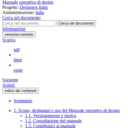
Manuale operativo di design
Progetto:
Designers Italia
Amministrazione:
italia
Cerca nel documento
Cerca nel documento
Informazioni
versione-corrente
Scarica
pdf
html
epub
Sorgente
Azioni
indice dei contenuti
Sommario
1. Scopo, destinatari e uso del Manuale operativo di design
1.1. Versionamento e storico
1.2. Consultazione del manuale
1.3. Contribuisci al manuale