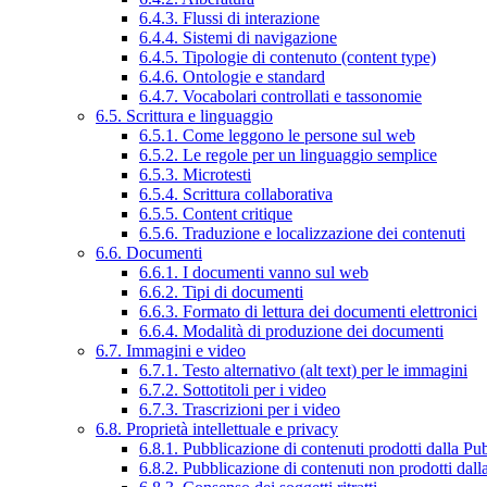
6.4.3. Flussi di interazione
6.4.4. Sistemi di navigazione
6.4.5. Tipologie di contenuto (content type)
6.4.6. Ontologie e standard
6.4.7. Vocabolari controllati e tassonomie
6.5. Scrittura e linguaggio
6.5.1. Come leggono le persone sul web
6.5.2. Le regole per un linguaggio semplice
6.5.3. Microtesti
6.5.4. Scrittura collaborativa
6.5.5. Content critique
6.5.6. Traduzione e localizzazione dei contenuti
6.6. Documenti
6.6.1. I documenti vanno sul web
6.6.2. Tipi di documenti
6.6.3. Formato di lettura dei documenti elettronici
6.6.4. Modalità di produzione dei documenti
6.7. Immagini e video
6.7.1. Testo alternativo (alt text) per le immagini
6.7.2. Sottotitoli per i video
6.7.3. Trascrizioni per i video
6.8. Proprietà intellettuale e privacy
6.8.1. Pubblicazione di contenuti prodotti dalla P
6.8.2. Pubblicazione di contenuti non prodotti dal