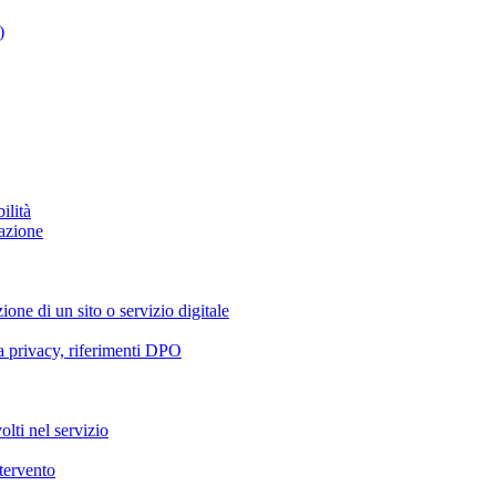
)
ilità
azione
ione di un sito o servizio digitale
va privacy, riferimenti DPO
olti nel servizio
ntervento