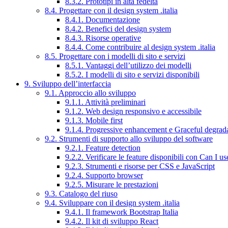
8.3.2. Prototipi in alta fedeltà
8.4. Progettare con il design system .italia
8.4.1. Documentazione
8.4.2. Benefici del design system
8.4.3. Risorse operative
8.4.4. Come contribuire al design system .italia
8.5. Progettare con i modelli di sito e servizi
8.5.1. Vantaggi dell’utilizzo dei modelli
8.5.2. I modelli di sito e servizi disponibili
9. Sviluppo dell’interfaccia
9.1. Approccio allo sviluppo
9.1.1. Attività preliminari
9.1.2. Web design responsivo e accessibile
9.1.3. Mobile first
9.1.4. Progressive enhancement e Graceful degrad
9.2. Strumenti di supporto allo sviluppo del software
9.2.1. Feature detection
9.2.2. Verificare le feature disponibili con Can I us
9.2.3. Strumenti e risorse per CSS e JavaScript
9.2.4. Supporto browser
9.2.5. Misurare le prestazioni
9.3. Catalogo del riuso
9.4. Sviluppare con il design system .italia
9.4.1. Il framework Bootstrap Italia
9.4.2. Il kit di sviluppo React