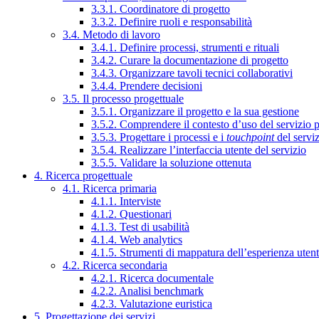
3.3.1. Coordinatore di progetto
3.3.2. Definire ruoli e responsabilità
3.4. Metodo di lavoro
3.4.1. Definire processi, strumenti e rituali
3.4.2. Curare la documentazione di progetto
3.4.3. Organizzare tavoli tecnici collaborativi
3.4.4. Prendere decisioni
3.5. Il processo progettuale
3.5.1. Organizzare il progetto e la sua gestione
3.5.2. Comprendere il contesto d’uso del servizio 
3.5.3. Progettare i processi e i
touchpoint
del servi
3.5.4. Realizzare l’interfaccia utente del servizio
3.5.5. Validare la soluzione ottenuta
4. Ricerca progettuale
4.1. Ricerca primaria
4.1.1. Interviste
4.1.2. Questionari
4.1.3. Test di usabilità
4.1.4. Web analytics
4.1.5. Strumenti di mappatura dell’esperienza uten
4.2. Ricerca secondaria
4.2.1. Ricerca documentale
4.2.2. Analisi benchmark
4.2.3. Valutazione euristica
5. Progettazione dei servizi