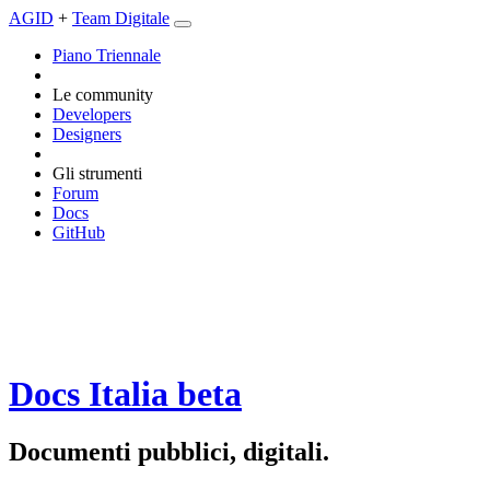
AGID
+
Team Digitale
Piano Triennale
Le community
Developers
Designers
Gli strumenti
Forum
Docs
GitHub
Docs Italia
beta
Documenti pubblici, digitali.