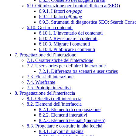
6.8.3. Consenso dei soggetti ritratti
6.9. Ottimizzazione per i motori di ricerca (SEO)
6.9.1. I fattori
on-page
6.9.2. I fattori
off-page
6.9.3. Strumenti di diagnostica SEO: Search Cons
6.10. Gestire i contenuti
6.10.1. L’inventario dei contenuti
6.10.2. Revisionare i contenuti
6.10.3. Migrare i contenuti
6.10.4. Pubblicare i contenuti
7. Progettazione dell’interazione
7.1. Caratteristiche dell’interazione
7.2. User stories per definire l’interazione
7.2.1. Differenza tra scenari e user stories
7.3. Flussi di interazione
7.4. Wireframe
7.5. Prototipi interattivi
8. Progettazione dell’interfaccia
8.1. Obiettivi dell’interfaccia
8.2. Elementi dell’interfaccia
8.2.1. Elementi di composizione
8.2.2. Elementi interattivi
8.2.3. Elementi testuali (microtesti)
8.3. Progettare e costruire in alta fedeltà
8.3.1. Layout di pagina