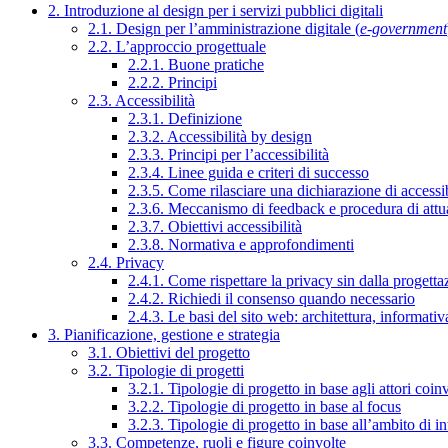
2. Introduzione al design per i servizi pubblici digitali
2.1. Design per l’amministrazione digitale (
e-government
2.2. L’approccio progettuale
2.2.1. Buone pratiche
2.2.2. Principi
2.3. Accessibilità
2.3.1. Definizione
2.3.2. Accessibilità by design
2.3.3. Principi per l’accessibilità
2.3.4. Linee guida e criteri di successo
2.3.5. Come rilasciare una dichiarazione di accessib
2.3.6. Meccanismo di feedback e procedura di attu
2.3.7. Obiettivi accessibilità
2.3.8. Normativa e approfondimenti
2.4. Privacy
2.4.1. Come rispettare la privacy sin dalla progettaz
2.4.2. Richiedi il consenso quando necessario
2.4.3. Le basi del sito web: architettura, informati
3. Pianificazione, gestione e strategia
3.1. Obiettivi del progetto
3.2. Tipologie di progetti
3.2.1. Tipologie di progetto in base agli attori coinv
3.2.2. Tipologie di progetto in base al focus
3.2.3. Tipologie di progetto in base all’ambito di i
3.3. Competenze, ruoli e figure coinvolte