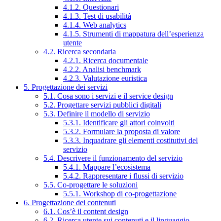
4.1.2. Questionari
4.1.3. Test di usabilità
4.1.4. Web analytics
4.1.5. Strumenti di mappatura dell’esperienza
utente
4.2. Ricerca secondaria
4.2.1. Ricerca documentale
4.2.2. Analisi benchmark
4.2.3. Valutazione euristica
5. Progettazione dei servizi
5.1. Cosa sono i servizi e il service design
5.2. Progettare servizi pubblici digitali
5.3. Definire il modello di servizio
5.3.1. Identificare gli attori coinvolti
5.3.2. Formulare la proposta di valore
5.3.3. Inquadrare gli elementi costitutivi del
servizio
5.4. Descrivere il funzionamento del servizio
5.4.1. Mappare l’ecosistema
5.4.2. Rappresentare i flussi di servizio
5.5. Co-progettare le soluzioni
5.5.1. Workshop di co-progettazione
6. Progettazione dei contenuti
6.1. Cos’è il content design
6.2. Ricerca utente sui contenuti e il linguaggio