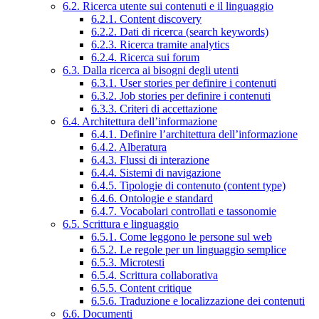
6.2. Ricerca utente sui contenuti e il linguaggio
6.2.1. Content discovery
6.2.2. Dati di ricerca (search keywords)
6.2.3. Ricerca tramite analytics
6.2.4. Ricerca sui forum
6.3. Dalla ricerca ai bisogni degli utenti
6.3.1. User stories per definire i contenuti
6.3.2. Job stories per definire i contenuti
6.3.3. Criteri di accettazione
6.4. Architettura dell’informazione
6.4.1. Definire l’architettura dell’informazione
6.4.2. Alberatura
6.4.3. Flussi di interazione
6.4.4. Sistemi di navigazione
6.4.5. Tipologie di contenuto (content type)
6.4.6. Ontologie e standard
6.4.7. Vocabolari controllati e tassonomie
6.5. Scrittura e linguaggio
6.5.1. Come leggono le persone sul web
6.5.2. Le regole per un linguaggio semplice
6.5.3. Microtesti
6.5.4. Scrittura collaborativa
6.5.5. Content critique
6.5.6. Traduzione e localizzazione dei contenuti
6.6. Documenti