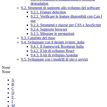
degradation
9.2. Strumenti di supporto allo sviluppo del software
9.2.1. Feature detection
9.2.2. Verificare le feature disponibili con Can I
use
9.2.3. Strumenti e risorse per CSS e JavaScript
9.2.4. Supporto browser
9.2.5. Misurare le prestazioni
9.3. Catalogo del riuso
9.4. Sviluppare con il design system .italia
9.4.1. Il framework Bootstrap Italia
9.4.2. Il kit di sviluppo React
9.4.3. Il kit di sviluppo Angular
9.5. Sviluppare con i modelli di sito e servizi
None
None
A
B
C
D
E
I
M