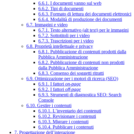
6.6.1. I documenti vanno sul web
6.6.2. Tipi di documenti
6.6.3. Formato di lettura dei documenti elettronici
6.6.4. Modalità di produzione dei documenti
6.7. Immagini e video
6.7.1. Testo alternativo (alt text) per le immagini
6.7.2. Sottotitoli per i video
6.7.3. Trascrizioni per i video
6.8. Proprietà intellettuale e privacy
6.8.1. Pubblicazione di contenuti prodotti dalla
Pubblica Amministrazione
6.8.2. Pubblicazione di contenuti non prodotti
dalla Pubblica Amministrazione
6.8.3. Consenso dei soggetti ritratti
6.9. Ottimizzazione per i motori di ricerca (SEO)
6.9.1. I fattori
on-page
6.9.2. I fattori
off-page
6.9.3. Strumenti di diagnostica SEO: Search
Console
6.10. Gestire i contenuti
6.10.1. L’inventario dei contenuti
6.10.2. Revisionare i contenuti
6.10.3. Migrare i contenuti
6.10.4. Pubblicare i contenuti
7. Progettazione dell’interazione