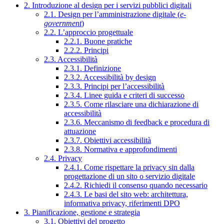
2. Introduzione al design per i servizi pubblici digitali
2.1. Design per l’amministrazione digitale (
e-
government
)
2.2. L’approccio progettuale
2.2.1. Buone pratiche
2.2.2. Principi
2.3. Accessibilità
2.3.1. Definizione
2.3.2. Accessibilità by design
2.3.3. Principi per l’accessibilità
2.3.4. Linee guida e criteri di successo
2.3.5. Come rilasciare una dichiarazione di
accessibilità
2.3.6. Meccanismo di feedback e procedura di
attuazione
2.3.7. Obiettivi accessibilità
2.3.8. Normativa e approfondimenti
2.4. Privacy
2.4.1. Come rispettare la privacy sin dalla
progettazione di un sito o servizio digitale
2.4.2. Richiedi il consenso quando necessario
2.4.3. Le basi del sito web: architettura,
informativa privacy, riferimenti DPO
3. Pianificazione, gestione e strategia
3.1. Obiettivi del progetto