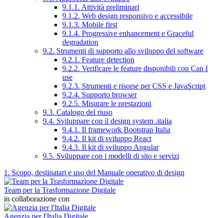
9.1.1. Attività preliminari
9.1.2. Web design responsivo e accessibile
9.1.3. Mobile first
9.1.4. Progressive enhancement e Graceful
degradation
9.2. Strumenti di supporto allo sviluppo del software
9.2.1. Feature detection
9.2.2. Verificare le feature disponibili con Can I
use
9.2.3. Strumenti e risorse per CSS e JavaScript
9.2.4. Supporto browser
9.2.5. Misurare le prestazioni
9.3. Catalogo del riuso
9.4. Sviluppare con il design system .italia
9.4.1. Il framework Bootstrap Italia
9.4.2. Il kit di sviluppo React
9.4.3. Il kit di sviluppo Angular
9.5. Sviluppare con i modelli di sito e servizi
1. Scopo, destinatari e uso del Manuale operativo di design
Team per la Trasformazione Digitale
in collaborazione con
Agenzia per l'Italia Digitale