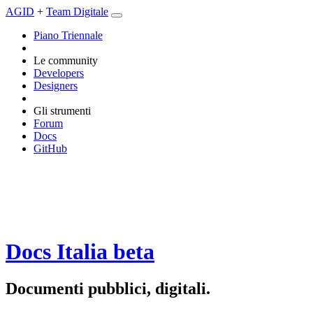
AGID
+
Team Digitale
Piano Triennale
Le community
Developers
Designers
Gli strumenti
Forum
Docs
GitHub
Docs Italia
beta
Documenti pubblici, digitali.