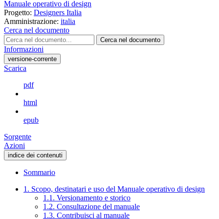
Manuale operativo di design
Progetto:
Designers Italia
Amministrazione:
italia
Cerca nel documento
Cerca nel documento
Informazioni
versione-corrente
Scarica
pdf
html
epub
Sorgente
Azioni
indice dei contenuti
Sommario
1. Scopo, destinatari e uso del Manuale operativo di design
1.1. Versionamento e storico
1.2. Consultazione del manuale
1.3. Contribuisci al manuale