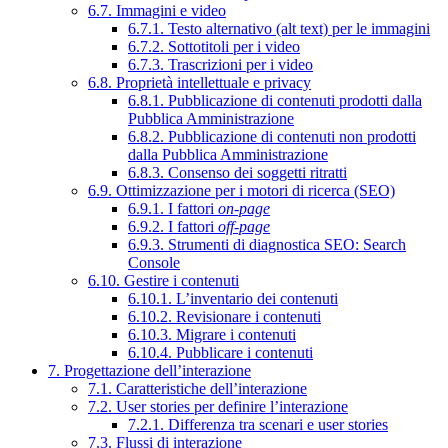
6.7. Immagini e video
6.7.1. Testo alternativo (alt text) per le immagini
6.7.2. Sottotitoli per i video
6.7.3. Trascrizioni per i video
6.8. Proprietà intellettuale e privacy
6.8.1. Pubblicazione di contenuti prodotti dalla
Pubblica Amministrazione
6.8.2. Pubblicazione di contenuti non prodotti
dalla Pubblica Amministrazione
6.8.3. Consenso dei soggetti ritratti
6.9. Ottimizzazione per i motori di ricerca (SEO)
6.9.1. I fattori
on-page
6.9.2. I fattori
off-page
6.9.3. Strumenti di diagnostica SEO: Search
Console
6.10. Gestire i contenuti
6.10.1. L’inventario dei contenuti
6.10.2. Revisionare i contenuti
6.10.3. Migrare i contenuti
6.10.4. Pubblicare i contenuti
7. Progettazione dell’interazione
7.1. Caratteristiche dell’interazione
7.2. User stories per definire l’interazione
7.2.1. Differenza tra scenari e user stories
7.3. Flussi di interazione