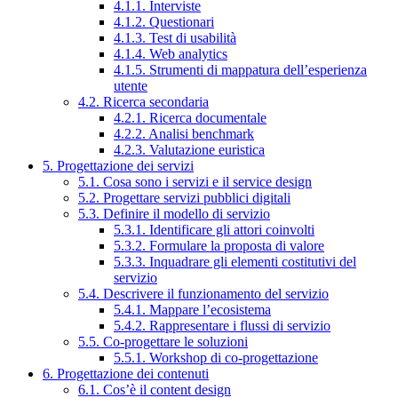
4.1.1. Interviste
4.1.2. Questionari
4.1.3. Test di usabilità
4.1.4. Web analytics
4.1.5. Strumenti di mappatura dell’esperienza
utente
4.2. Ricerca secondaria
4.2.1. Ricerca documentale
4.2.2. Analisi benchmark
4.2.3. Valutazione euristica
5. Progettazione dei servizi
5.1. Cosa sono i servizi e il service design
5.2. Progettare servizi pubblici digitali
5.3. Definire il modello di servizio
5.3.1. Identificare gli attori coinvolti
5.3.2. Formulare la proposta di valore
5.3.3. Inquadrare gli elementi costitutivi del
servizio
5.4. Descrivere il funzionamento del servizio
5.4.1. Mappare l’ecosistema
5.4.2. Rappresentare i flussi di servizio
5.5. Co-progettare le soluzioni
5.5.1. Workshop di co-progettazione
6. Progettazione dei contenuti
6.1. Cos’è il content design