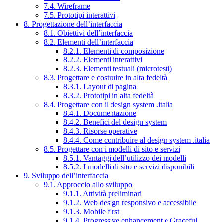
7.4. Wireframe
7.5. Prototipi interattivi
8. Progettazione dell’interfaccia
8.1. Obiettivi dell’interfaccia
8.2. Elementi dell’interfaccia
8.2.1. Elementi di composizione
8.2.2. Elementi interattivi
8.2.3. Elementi testuali (microtesti)
8.3. Progettare e costruire in alta fedeltà
8.3.1. Layout di pagina
8.3.2. Prototipi in alta fedeltà
8.4. Progettare con il design system .italia
8.4.1. Documentazione
8.4.2. Benefici del design system
8.4.3. Risorse operative
8.4.4. Come contribuire al design system .italia
8.5. Progettare con i modelli di sito e servizi
8.5.1. Vantaggi dell’utilizzo dei modelli
8.5.2. I modelli di sito e servizi disponibili
9. Sviluppo dell’interfaccia
9.1. Approccio allo sviluppo
9.1.1. Attività preliminari
9.1.2. Web design responsivo e accessibile
9.1.3. Mobile first
9.1.4. Progressive enhancement e Graceful