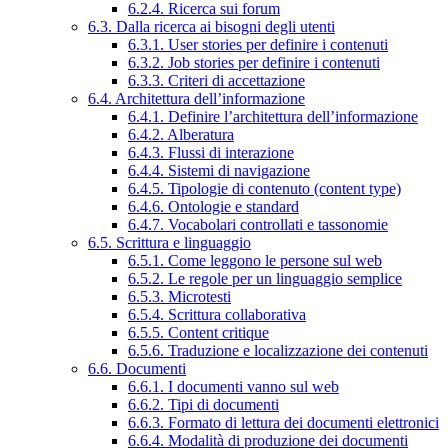
6.2.4. Ricerca sui forum
6.3. Dalla ricerca ai bisogni degli utenti
6.3.1. User stories per definire i contenuti
6.3.2. Job stories per definire i contenuti
6.3.3. Criteri di accettazione
6.4. Architettura dell’informazione
6.4.1. Definire l’architettura dell’informazione
6.4.2. Alberatura
6.4.3. Flussi di interazione
6.4.4. Sistemi di navigazione
6.4.5. Tipologie di contenuto (content type)
6.4.6. Ontologie e standard
6.4.7. Vocabolari controllati e tassonomie
6.5. Scrittura e linguaggio
6.5.1. Come leggono le persone sul web
6.5.2. Le regole per un linguaggio semplice
6.5.3. Microtesti
6.5.4. Scrittura collaborativa
6.5.5. Content critique
6.5.6. Traduzione e localizzazione dei contenuti
6.6. Documenti
6.6.1. I documenti vanno sul web
6.6.2. Tipi di documenti
6.6.3. Formato di lettura dei documenti elettronici
6.6.4. Modalità di produzione dei documenti