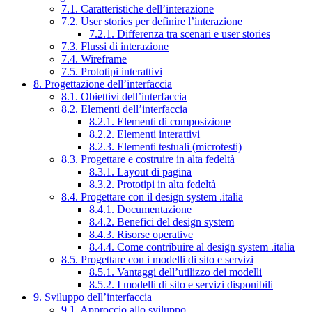
7.1. Caratteristiche dell’interazione
7.2. User stories per definire l’interazione
7.2.1. Differenza tra scenari e user stories
7.3. Flussi di interazione
7.4. Wireframe
7.5. Prototipi interattivi
8. Progettazione dell’interfaccia
8.1. Obiettivi dell’interfaccia
8.2. Elementi dell’interfaccia
8.2.1. Elementi di composizione
8.2.2. Elementi interattivi
8.2.3. Elementi testuali (microtesti)
8.3. Progettare e costruire in alta fedeltà
8.3.1. Layout di pagina
8.3.2. Prototipi in alta fedeltà
8.4. Progettare con il design system .italia
8.4.1. Documentazione
8.4.2. Benefici del design system
8.4.3. Risorse operative
8.4.4. Come contribuire al design system .italia
8.5. Progettare con i modelli di sito e servizi
8.5.1. Vantaggi dell’utilizzo dei modelli
8.5.2. I modelli di sito e servizi disponibili
9. Sviluppo dell’interfaccia
9.1. Approccio allo sviluppo