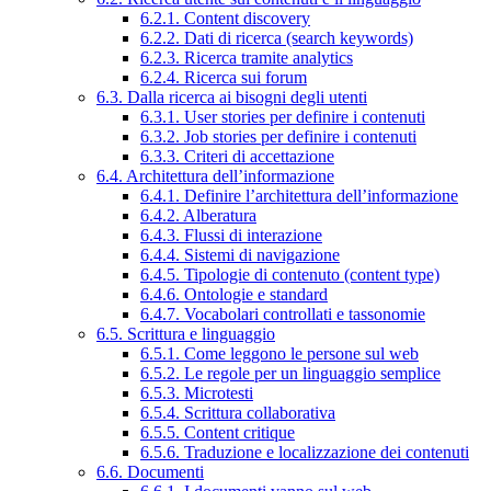
6.2.1. Content discovery
6.2.2. Dati di ricerca (search keywords)
6.2.3. Ricerca tramite analytics
6.2.4. Ricerca sui forum
6.3. Dalla ricerca ai bisogni degli utenti
6.3.1. User stories per definire i contenuti
6.3.2. Job stories per definire i contenuti
6.3.3. Criteri di accettazione
6.4. Architettura dell’informazione
6.4.1. Definire l’architettura dell’informazione
6.4.2. Alberatura
6.4.3. Flussi di interazione
6.4.4. Sistemi di navigazione
6.4.5. Tipologie di contenuto (content type)
6.4.6. Ontologie e standard
6.4.7. Vocabolari controllati e tassonomie
6.5. Scrittura e linguaggio
6.5.1. Come leggono le persone sul web
6.5.2. Le regole per un linguaggio semplice
6.5.3. Microtesti
6.5.4. Scrittura collaborativa
6.5.5. Content critique
6.5.6. Traduzione e localizzazione dei contenuti
6.6. Documenti