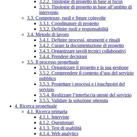
3.2.2. Tipologie di progetto in base al focus
3.2.3. Tipologie di progetto in base all’ambito di
intervento
3.3. Competenze, ruoli e figure coinvolte
3.3.1. Coordinatore di progetto
3.3.2. Definire ruoli e responsabilità
3.4. Metodo di lavoro
3.4.1. Definire processi, strumenti e rituali
3.4.2. Curare la documentazione di progetto
3.4.3. Organizzare tavoli tecnici collaborativi
3.4.4. Prendere decisioni
3.5. Il processo progettuale
3.5.1. Organizzare il progetto e la sua gestione
3.5.2. Comprendere il contesto d’uso del servizio
pubblico
3.5.3. Progettare i processi e i
touchpoint
del
servizio
3.5.4. Realizzare l’interfaccia utente del servizio
3.5.5. Validare la soluzione ottenuta
4. Ricerca progettuale
4.1. Ricerca primaria
4.1.1. Interviste
4.1.2. Questionari
4.1.3. Test di usabilità
4.1.4. Web analytics