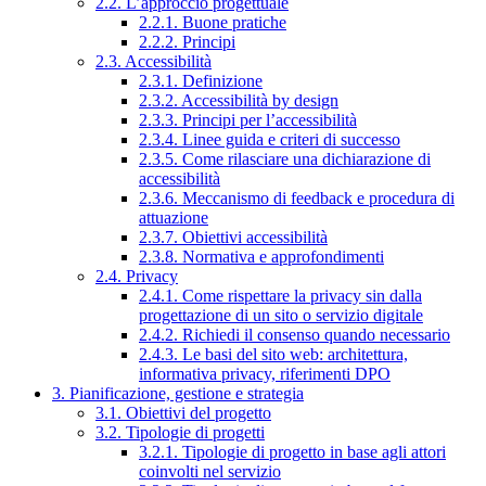
2.2. L’approccio progettuale
2.2.1. Buone pratiche
2.2.2. Principi
2.3. Accessibilità
2.3.1. Definizione
2.3.2. Accessibilità by design
2.3.3. Principi per l’accessibilità
2.3.4. Linee guida e criteri di successo
2.3.5. Come rilasciare una dichiarazione di
accessibilità
2.3.6. Meccanismo di feedback e procedura di
attuazione
2.3.7. Obiettivi accessibilità
2.3.8. Normativa e approfondimenti
2.4. Privacy
2.4.1. Come rispettare la privacy sin dalla
progettazione di un sito o servizio digitale
2.4.2. Richiedi il consenso quando necessario
2.4.3. Le basi del sito web: architettura,
informativa privacy, riferimenti DPO
3. Pianificazione, gestione e strategia
3.1. Obiettivi del progetto
3.2. Tipologie di progetti
3.2.1. Tipologie di progetto in base agli attori
coinvolti nel servizio