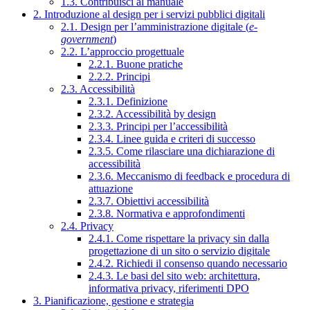
1.3. Contribuisci al manuale
2. Introduzione al design per i servizi pubblici digitali
2.1. Design per l’amministrazione digitale (
e-
government
)
2.2. L’approccio progettuale
2.2.1. Buone pratiche
2.2.2. Principi
2.3. Accessibilità
2.3.1. Definizione
2.3.2. Accessibilità by design
2.3.3. Principi per l’accessibilità
2.3.4. Linee guida e criteri di successo
2.3.5. Come rilasciare una dichiarazione di
accessibilità
2.3.6. Meccanismo di feedback e procedura di
attuazione
2.3.7. Obiettivi accessibilità
2.3.8. Normativa e approfondimenti
2.4. Privacy
2.4.1. Come rispettare la privacy sin dalla
progettazione di un sito o servizio digitale
2.4.2. Richiedi il consenso quando necessario
2.4.3. Le basi del sito web: architettura,
informativa privacy, riferimenti DPO
3. Pianificazione, gestione e strategia