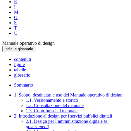
E
I
M
O
S
T
U
Manuale operativo di design
indici e glossario
contenuti
figure
tabelle
glossario
Sommario
1. Scopo, destinatari e uso del Manuale operativo di design
1.1. Versionamento e storico
1.2. Consultazione del manuale
1.3. Contribuisci al manuale
2. Introduzione al design per i servizi pubblici digitali
2.1. Design per l’amministrazione digitale (
e-
government
)