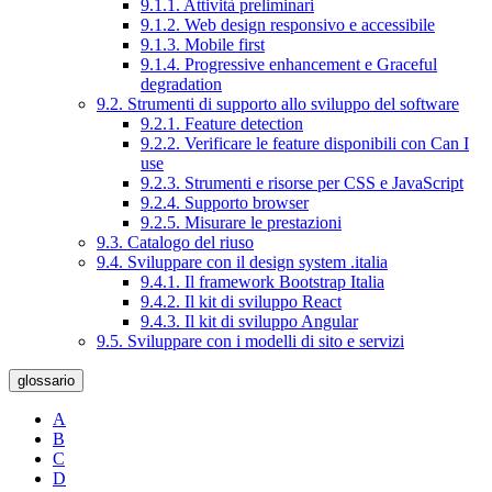
9.1.1. Attività preliminari
9.1.2. Web design responsivo e accessibile
9.1.3. Mobile first
9.1.4. Progressive enhancement e Graceful
degradation
9.2. Strumenti di supporto allo sviluppo del software
9.2.1. Feature detection
9.2.2. Verificare le feature disponibili con Can I
use
9.2.3. Strumenti e risorse per CSS e JavaScript
9.2.4. Supporto browser
9.2.5. Misurare le prestazioni
9.3. Catalogo del riuso
9.4. Sviluppare con il design system .italia
9.4.1. Il framework Bootstrap Italia
9.4.2. Il kit di sviluppo React
9.4.3. Il kit di sviluppo Angular
9.5. Sviluppare con i modelli di sito e servizi
glossario
A
B
C
D