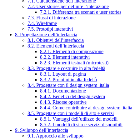
7.1. Caratteristiche dell’interazione
7.2. User stories per definire l’interazione
7.2.1. Differenza tra scenari e user stories
7.3. Flussi di interazione
7.4. Wireframe
7.5. Prototipi interattivi
8. Progettazione dell’interfaccia
8.1. Obiettivi dell’interfaccia
8.2. Elementi dell’interfaccia
8.2.1. Elementi di composizione
8.2.2. Elementi interattivi
8.2.3. Elementi testuali (microtesti)
8.3. Progettare e costruire in alta fedeltà
8.3.1. Layout di pagina
8.3.2. Prototipi in alta fedeltà
8.4. Progettare con il design system .italia
8.4.1. Documentazione
8.4.2. Benefici del design system
8.4.3. Risorse operative
8.4.4. Come contribuire al design system .italia
8.5. Progettare con i modelli di sito e servizi
8.5.1. Vantaggi dell’utilizzo dei modelli
8.5.2. I modelli di sito e servizi disponibili
9. Sviluppo dell’interfaccia
9.1. Approccio allo sviluppo