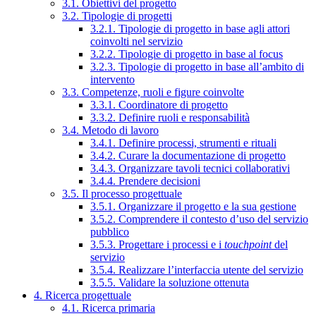
3.1. Obiettivi del progetto
3.2. Tipologie di progetti
3.2.1. Tipologie di progetto in base agli attori
coinvolti nel servizio
3.2.2. Tipologie di progetto in base al focus
3.2.3. Tipologie di progetto in base all’ambito di
intervento
3.3. Competenze, ruoli e figure coinvolte
3.3.1. Coordinatore di progetto
3.3.2. Definire ruoli e responsabilità
3.4. Metodo di lavoro
3.4.1. Definire processi, strumenti e rituali
3.4.2. Curare la documentazione di progetto
3.4.3. Organizzare tavoli tecnici collaborativi
3.4.4. Prendere decisioni
3.5. Il processo progettuale
3.5.1. Organizzare il progetto e la sua gestione
3.5.2. Comprendere il contesto d’uso del servizio
pubblico
3.5.3. Progettare i processi e i
touchpoint
del
servizio
3.5.4. Realizzare l’interfaccia utente del servizio
3.5.5. Validare la soluzione ottenuta
4. Ricerca progettuale
4.1. Ricerca primaria