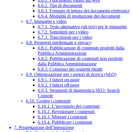
6.6.1. I documenti vanno sul web
6.6.2. Tipi di documenti
6.6.3. Formato di lettura dei documenti elettronici
6.6.4. Modalità di produzione dei documenti
6.7. Immagini e video
6.7.1. Testo alternativo (alt text) per le immagini
6.7.2. Sottotitoli per i video
6.7.3. Trascrizioni per i video
6.8. Proprietà intellettuale e privacy
6.8.1. Pubblicazione di contenuti prodotti dalla
Pubblica Amministrazione
6.8.2. Pubblicazione di contenuti non prodotti
dalla Pubblica Amministrazione
6.8.3. Consenso dei soggetti ritratti
6.9. Ottimizzazione per i motori di ricerca (SEO)
6.9.1. I fattori
on-page
6.9.2. I fattori
off-page
6.9.3. Strumenti di diagnostica SEO: Search
Console
6.10. Gestire i contenuti
6.10.1. L’inventario dei contenuti
6.10.2. Revisionare i contenuti
6.10.3. Migrare i contenuti
6.10.4. Pubblicare i contenuti
7. Progettazione dell’interazione