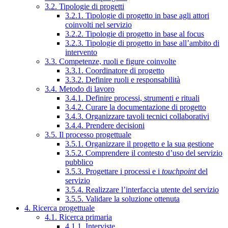
3.2. Tipologie di progetti
3.2.1. Tipologie di progetto in base agli attori
coinvolti nel servizio
3.2.2. Tipologie di progetto in base al focus
3.2.3. Tipologie di progetto in base all’ambito di
intervento
3.3. Competenze, ruoli e figure coinvolte
3.3.1. Coordinatore di progetto
3.3.2. Definire ruoli e responsabilità
3.4. Metodo di lavoro
3.4.1. Definire processi, strumenti e rituali
3.4.2. Curare la documentazione di progetto
3.4.3. Organizzare tavoli tecnici collaborativi
3.4.4. Prendere decisioni
3.5. Il processo progettuale
3.5.1. Organizzare il progetto e la sua gestione
3.5.2. Comprendere il contesto d’uso del servizio
pubblico
3.5.3. Progettare i processi e i
touchpoint
del
servizio
3.5.4. Realizzare l’interfaccia utente del servizio
3.5.5. Validare la soluzione ottenuta
4. Ricerca progettuale
4.1. Ricerca primaria
4.1.1. Interviste