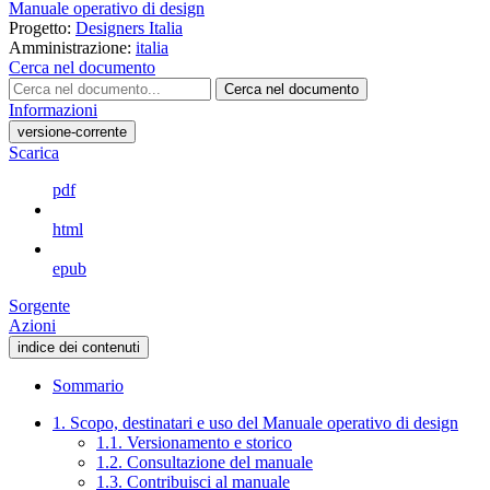
Manuale operativo di design
Progetto:
Designers Italia
Amministrazione:
italia
Cerca nel documento
Cerca nel documento
Informazioni
versione-corrente
Scarica
pdf
html
epub
Sorgente
Azioni
indice dei contenuti
Sommario
1. Scopo, destinatari e uso del Manuale operativo di design
1.1. Versionamento e storico
1.2. Consultazione del manuale
1.3. Contribuisci al manuale