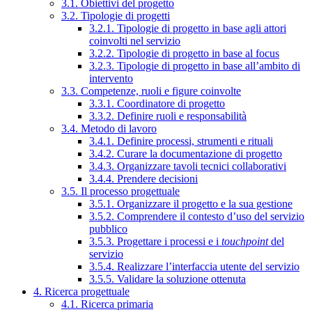
3.1. Obiettivi del progetto
3.2. Tipologie di progetti
3.2.1. Tipologie di progetto in base agli attori
coinvolti nel servizio
3.2.2. Tipologie di progetto in base al focus
3.2.3. Tipologie di progetto in base all’ambito di
intervento
3.3. Competenze, ruoli e figure coinvolte
3.3.1. Coordinatore di progetto
3.3.2. Definire ruoli e responsabilità
3.4. Metodo di lavoro
3.4.1. Definire processi, strumenti e rituali
3.4.2. Curare la documentazione di progetto
3.4.3. Organizzare tavoli tecnici collaborativi
3.4.4. Prendere decisioni
3.5. Il processo progettuale
3.5.1. Organizzare il progetto e la sua gestione
3.5.2. Comprendere il contesto d’uso del servizio
pubblico
3.5.3. Progettare i processi e i
touchpoint
del
servizio
3.5.4. Realizzare l’interfaccia utente del servizio
3.5.5. Validare la soluzione ottenuta
4. Ricerca progettuale
4.1. Ricerca primaria