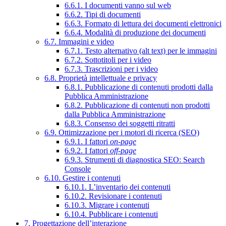
6.6.1. I documenti vanno sul web
6.6.2. Tipi di documenti
6.6.3. Formato di lettura dei documenti elettronici
6.6.4. Modalità di produzione dei documenti
6.7. Immagini e video
6.7.1. Testo alternativo (alt text) per le immagini
6.7.2. Sottotitoli per i video
6.7.3. Trascrizioni per i video
6.8. Proprietà intellettuale e privacy
6.8.1. Pubblicazione di contenuti prodotti dalla
Pubblica Amministrazione
6.8.2. Pubblicazione di contenuti non prodotti
dalla Pubblica Amministrazione
6.8.3. Consenso dei soggetti ritratti
6.9. Ottimizzazione per i motori di ricerca (SEO)
6.9.1. I fattori
on-page
6.9.2. I fattori
off-page
6.9.3. Strumenti di diagnostica SEO: Search
Console
6.10. Gestire i contenuti
6.10.1. L’inventario dei contenuti
6.10.2. Revisionare i contenuti
6.10.3. Migrare i contenuti
6.10.4. Pubblicare i contenuti
7. Progettazione dell’interazione