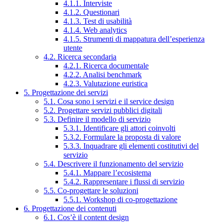
4.1.1. Interviste
4.1.2. Questionari
4.1.3. Test di usabilità
4.1.4. Web analytics
4.1.5. Strumenti di mappatura dell’esperienza
utente
4.2. Ricerca secondaria
4.2.1. Ricerca documentale
4.2.2. Analisi benchmark
4.2.3. Valutazione euristica
5. Progettazione dei servizi
5.1. Cosa sono i servizi e il service design
5.2. Progettare servizi pubblici digitali
5.3. Definire il modello di servizio
5.3.1. Identificare gli attori coinvolti
5.3.2. Formulare la proposta di valore
5.3.3. Inquadrare gli elementi costitutivi del
servizio
5.4. Descrivere il funzionamento del servizio
5.4.1. Mappare l’ecosistema
5.4.2. Rappresentare i flussi di servizio
5.5. Co-progettare le soluzioni
5.5.1. Workshop di co-progettazione
6. Progettazione dei contenuti
6.1. Cos’è il content design