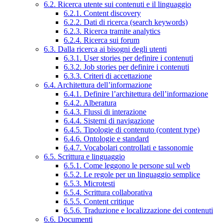
6.2. Ricerca utente sui contenuti e il linguaggio
6.2.1. Content discovery
6.2.2. Dati di ricerca (search keywords)
6.2.3. Ricerca tramite analytics
6.2.4. Ricerca sui forum
6.3. Dalla ricerca ai bisogni degli utenti
6.3.1. User stories per definire i contenuti
6.3.2. Job stories per definire i contenuti
6.3.3. Criteri di accettazione
6.4. Architettura dell’informazione
6.4.1. Definire l’architettura dell’informazione
6.4.2. Alberatura
6.4.3. Flussi di interazione
6.4.4. Sistemi di navigazione
6.4.5. Tipologie di contenuto (content type)
6.4.6. Ontologie e standard
6.4.7. Vocabolari controllati e tassonomie
6.5. Scrittura e linguaggio
6.5.1. Come leggono le persone sul web
6.5.2. Le regole per un linguaggio semplice
6.5.3. Microtesti
6.5.4. Scrittura collaborativa
6.5.5. Content critique
6.5.6. Traduzione e localizzazione dei contenuti
6.6. Documenti