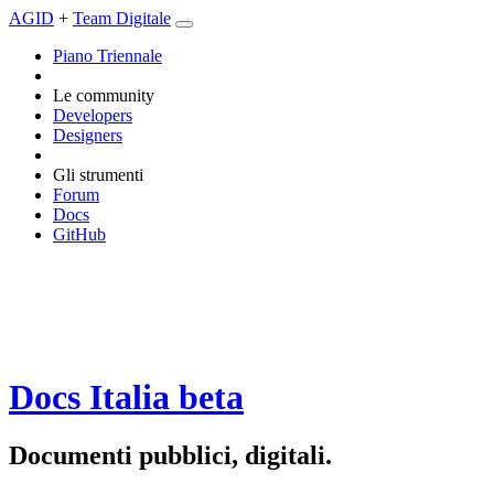
AGID
+
Team Digitale
Piano Triennale
Le community
Developers
Designers
Gli strumenti
Forum
Docs
GitHub
Docs Italia
beta
Documenti pubblici, digitali.