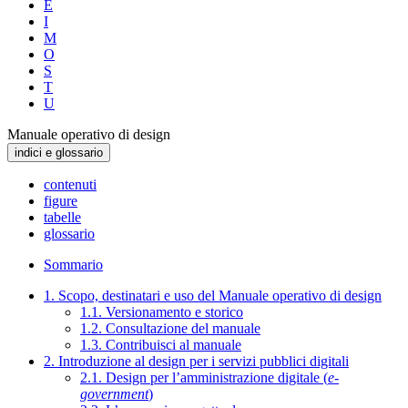
E
I
M
O
S
T
U
Manuale operativo di design
indici e glossario
contenuti
figure
tabelle
glossario
Sommario
1. Scopo, destinatari e uso del Manuale operativo di design
1.1. Versionamento e storico
1.2. Consultazione del manuale
1.3. Contribuisci al manuale
2. Introduzione al design per i servizi pubblici digitali
2.1. Design per l’amministrazione digitale (
e-
government
)