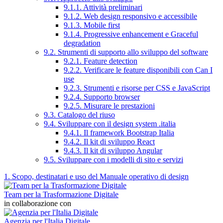
9.1.1. Attività preliminari
9.1.2. Web design responsivo e accessibile
9.1.3. Mobile first
9.1.4. Progressive enhancement e Graceful
degradation
9.2. Strumenti di supporto allo sviluppo del software
9.2.1. Feature detection
9.2.2. Verificare le feature disponibili con Can I
use
9.2.3. Strumenti e risorse per CSS e JavaScript
9.2.4. Supporto browser
9.2.5. Misurare le prestazioni
9.3. Catalogo del riuso
9.4. Sviluppare con il design system .italia
9.4.1. Il framework Bootstrap Italia
9.4.2. Il kit di sviluppo React
9.4.3. Il kit di sviluppo Angular
9.5. Sviluppare con i modelli di sito e servizi
1. Scopo, destinatari e uso del Manuale operativo di design
Team per la Trasformazione Digitale
in collaborazione con
Agenzia per l'Italia Digitale