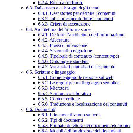
6.2.4. Ricerca sui forum
6.3. Dalla ricerca ai bisogni degli utenti
6.3.1. User stories per definire i contenuti
6.3.2. Job stories per definire i contenuti
6.3.3. Criteri di accettazione
6.4. Architettura dell’informazione
6.4.1. Definire l’architettura dell’informazione
6.4.2. Alberatura
6.4.3. Flussi di interazione
6.4.4. Sistemi di navigazione
6.4.5. Tipologie di contenuto (content type)
6.4.6. Ontologie e standard
6.4.7. Vocabolari controllati e tassonomie
6.5. Scrittura e linguaggio
6.5.1. Come leggono le persone sul web
6.5.2. Le regole per un linguaggio semplice
6.5.3. Microtesti
6.5.4. Scrittura collaborativa
6.5.5. Content critique
6.5.6. Traduzione e localizzazione dei contenuti
6.6. Documenti
6.6.1. I documenti vanno sul web
6.6.2. Tipi di documenti
6.6.3. Formato di lettura dei documenti elettronici
6.6.4. Modalità di produzione dei documenti