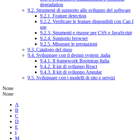
degradation
9.2. Strumenti di supporto allo sviluppo del software
9.2.1. Feature detection
9.2.2. Verificare le feature disponibili con Can I
use
9.2.3. Strumenti e risorse per CSS e JavaScript
9.2.4. Supporto browser
9.2.5. Misurare le prestazioni
9.3. Catalogo del riuso
9.4. Sviluppare con il design system .italia
9.4.1. Il framework Bootstrap Italia
9.4.2. Il kit di sviluppo React
9.4.3. Il kit di sviluppo Angular
9.5. Sviluppare con i modelli di sito e servizi
None
None
A
B
C
D
E
I
M