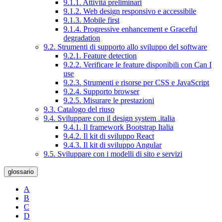
9.1.1. Attività preliminari
9.1.2. Web design responsivo e accessibile
9.1.3. Mobile first
9.1.4. Progressive enhancement e Graceful
degradation
9.2. Strumenti di supporto allo sviluppo del software
9.2.1. Feature detection
9.2.2. Verificare le feature disponibili con Can I
use
9.2.3. Strumenti e risorse per CSS e JavaScript
9.2.4. Supporto browser
9.2.5. Misurare le prestazioni
9.3. Catalogo del riuso
9.4. Sviluppare con il design system .italia
9.4.1. Il framework Bootstrap Italia
9.4.2. Il kit di sviluppo React
9.4.3. Il kit di sviluppo Angular
9.5. Sviluppare con i modelli di sito e servizi
glossario
A
B
C
D