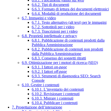
6.6.1. I documenti vanno sul web
6.6.2. Tipi di documenti
6.6.3. Formato di lettura dei documenti elettronici
6.6.4. Modalità di produzione dei documenti
6.7. Immagini e video
6.7.1. Testo alternativo (alt text) per le immagini
6.7.2. Sottotitoli per i video
6.7.3. Trascrizioni per i video
6.8. Proprietà intellettuale e privacy
6.8.1. Pubblicazione di contenuti prodotti dalla
Pubblica Amministrazione
6.8.2. Pubblicazione di contenuti non prodotti
dalla Pubblica Amministrazione
6.8.3. Consenso dei soggetti ritratti
6.9. Ottimizzazione per i motori di ricerca (SEO)
6.9.1. I fattori
on-page
6.9.2. I fattori
off-page
6.9.3. Strumenti di diagnostica SEO: Search
Console
6.10. Gestire i contenuti
6.10.1. L’inventario dei contenuti
6.10.2. Revisionare i contenuti
6.10.3. Migrare i contenuti
6.10.4. Pubblicare i contenuti
7. Progettazione dell’interazione