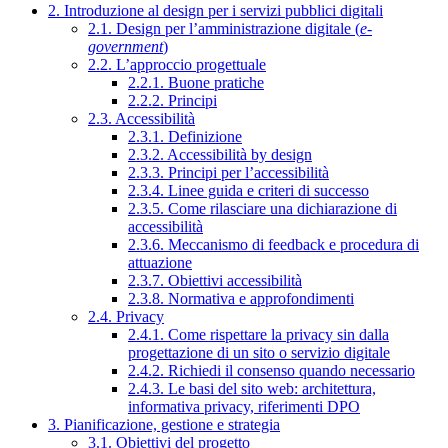
2. Introduzione al design per i servizi pubblici digitali
2.1. Design per l’amministrazione digitale (
e-
government
)
2.2. L’approccio progettuale
2.2.1. Buone pratiche
2.2.2. Principi
2.3. Accessibilità
2.3.1. Definizione
2.3.2. Accessibilità by design
2.3.3. Principi per l’accessibilità
2.3.4. Linee guida e criteri di successo
2.3.5. Come rilasciare una dichiarazione di
accessibilità
2.3.6. Meccanismo di feedback e procedura di
attuazione
2.3.7. Obiettivi accessibilità
2.3.8. Normativa e approfondimenti
2.4. Privacy
2.4.1. Come rispettare la privacy sin dalla
progettazione di un sito o servizio digitale
2.4.2. Richiedi il consenso quando necessario
2.4.3. Le basi del sito web: architettura,
informativa privacy, riferimenti DPO
3. Pianificazione, gestione e strategia
3.1. Obiettivi del progetto