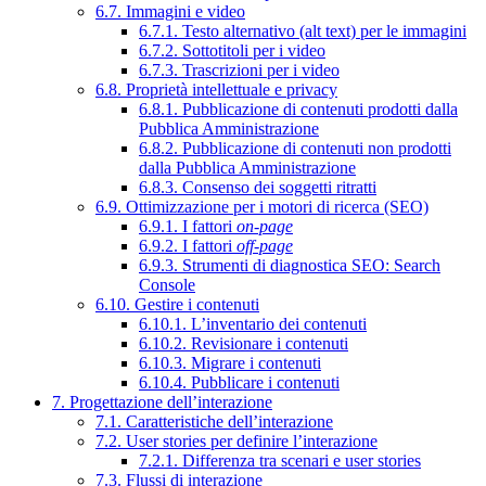
6.7. Immagini e video
6.7.1. Testo alternativo (alt text) per le immagini
6.7.2. Sottotitoli per i video
6.7.3. Trascrizioni per i video
6.8. Proprietà intellettuale e privacy
6.8.1. Pubblicazione di contenuti prodotti dalla
Pubblica Amministrazione
6.8.2. Pubblicazione di contenuti non prodotti
dalla Pubblica Amministrazione
6.8.3. Consenso dei soggetti ritratti
6.9. Ottimizzazione per i motori di ricerca (SEO)
6.9.1. I fattori
on-page
6.9.2. I fattori
off-page
6.9.3. Strumenti di diagnostica SEO: Search
Console
6.10. Gestire i contenuti
6.10.1. L’inventario dei contenuti
6.10.2. Revisionare i contenuti
6.10.3. Migrare i contenuti
6.10.4. Pubblicare i contenuti
7. Progettazione dell’interazione
7.1. Caratteristiche dell’interazione
7.2. User stories per definire l’interazione
7.2.1. Differenza tra scenari e user stories
7.3. Flussi di interazione