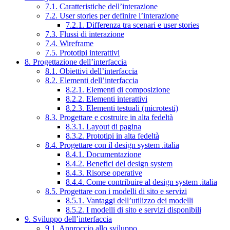
7.1. Caratteristiche dell’interazione
7.2. User stories per definire l’interazione
7.2.1. Differenza tra scenari e user stories
7.3. Flussi di interazione
7.4. Wireframe
7.5. Prototipi interattivi
8. Progettazione dell’interfaccia
8.1. Obiettivi dell’interfaccia
8.2. Elementi dell’interfaccia
8.2.1. Elementi di composizione
8.2.2. Elementi interattivi
8.2.3. Elementi testuali (microtesti)
8.3. Progettare e costruire in alta fedeltà
8.3.1. Layout di pagina
8.3.2. Prototipi in alta fedeltà
8.4. Progettare con il design system .italia
8.4.1. Documentazione
8.4.2. Benefici del design system
8.4.3. Risorse operative
8.4.4. Come contribuire al design system .italia
8.5. Progettare con i modelli di sito e servizi
8.5.1. Vantaggi dell’utilizzo dei modelli
8.5.2. I modelli di sito e servizi disponibili
9. Sviluppo dell’interfaccia
9.1. Approccio allo sviluppo