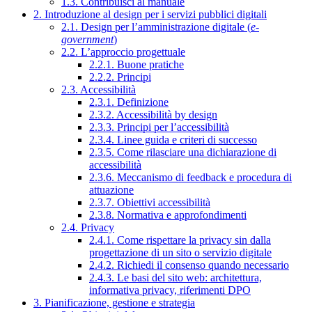
1.3. Contribuisci al manuale
2. Introduzione al design per i servizi pubblici digitali
2.1. Design per l’amministrazione digitale (
e-
government
)
2.2. L’approccio progettuale
2.2.1. Buone pratiche
2.2.2. Principi
2.3. Accessibilità
2.3.1. Definizione
2.3.2. Accessibilità by design
2.3.3. Principi per l’accessibilità
2.3.4. Linee guida e criteri di successo
2.3.5. Come rilasciare una dichiarazione di
accessibilità
2.3.6. Meccanismo di feedback e procedura di
attuazione
2.3.7. Obiettivi accessibilità
2.3.8. Normativa e approfondimenti
2.4. Privacy
2.4.1. Come rispettare la privacy sin dalla
progettazione di un sito o servizio digitale
2.4.2. Richiedi il consenso quando necessario
2.4.3. Le basi del sito web: architettura,
informativa privacy, riferimenti DPO
3. Pianificazione, gestione e strategia