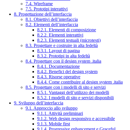
7.4. Wireframe
7.5. Prototipi interattivi
8. Progettazione dell’interfaccia
8.1. Obiettivi dell’interfaccia
8.2. Elementi dell’interfaccia
8.2.1. Elementi di composizione
8.2.2. Elementi interattivi
8.2.3. Elementi testuali (microtesti)
8.3. Progettare e costruire in alta fedeltà
8.3.1. Layout di pagina
8.3.2. Prototipi in alta fedeltà
8.4. Progettare con il design system .italia
8.4.1. Documentazione
8.4.2. Benefici del design system
8.4.3. Risorse operative
8.4.4. Come contribuire al design system .italia
8.5. Progettare con i modelli di sito e servizi
8.5.1. Vantaggi dell’utilizzo dei modelli
8.5.2. I modelli di sito e servizi disponibili
9. Sviluppo dell’interfaccia
9.1. Approccio allo sviluppo
9.1.1. Attività preliminari
9.1.2. Web design responsivo e accessibile
9.1.3. Mobile first
9.1.4. Progressive enhancement e Graceful