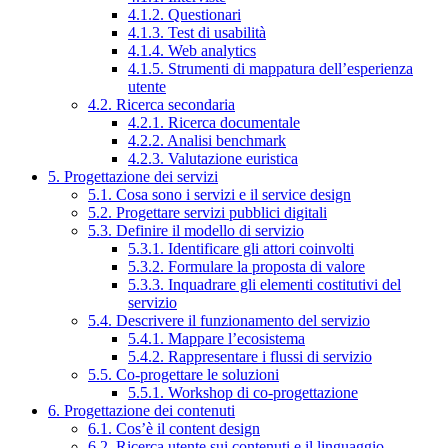
4.1.2. Questionari
4.1.3. Test di usabilità
4.1.4. Web analytics
4.1.5. Strumenti di mappatura dell’esperienza
utente
4.2. Ricerca secondaria
4.2.1. Ricerca documentale
4.2.2. Analisi benchmark
4.2.3. Valutazione euristica
5. Progettazione dei servizi
5.1. Cosa sono i servizi e il service design
5.2. Progettare servizi pubblici digitali
5.3. Definire il modello di servizio
5.3.1. Identificare gli attori coinvolti
5.3.2. Formulare la proposta di valore
5.3.3. Inquadrare gli elementi costitutivi del
servizio
5.4. Descrivere il funzionamento del servizio
5.4.1. Mappare l’ecosistema
5.4.2. Rappresentare i flussi di servizio
5.5. Co-progettare le soluzioni
5.5.1. Workshop di co-progettazione
6. Progettazione dei contenuti
6.1. Cos’è il content design
6.2. Ricerca utente sui contenuti e il linguaggio