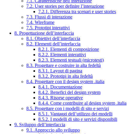
7.1. Caratteristiche dell’interazione
7.2. User stories per definire l’interazione
7.2.1. Differenza tra scenari e user stories
7.3. Flussi di interazione
7.4. Wireframe
7.5. Prototipi interattivi
8. Progettazione dell’interfaccia
8.1. Obiettivi dell’interfaccia
8.2. Elementi dell’interfaccia
8.2.1. Elementi di composizione
8.2.2. Elementi interattivi
8.2.3. Elementi testuali (microtesti)
8.3. Progettare e costruire in alta fedeltà
8.3.1. Layout di pagina
8.3.2. Prototipi in alta fedeltà
8.4. Progettare con il design system .italia
8.4.1. Documentazione
8.4.2. Benefici del design system
8.4.3. Risorse operative
8.4.4. Come contribuire al design system .italia
8.5. Progettare con i modelli di sito e servizi
8.5.1. Vantaggi dell’utilizzo dei modelli
8.5.2. I modelli di sito e servizi disponibili
9. Sviluppo dell’interfaccia
9.1. Approccio allo sviluppo