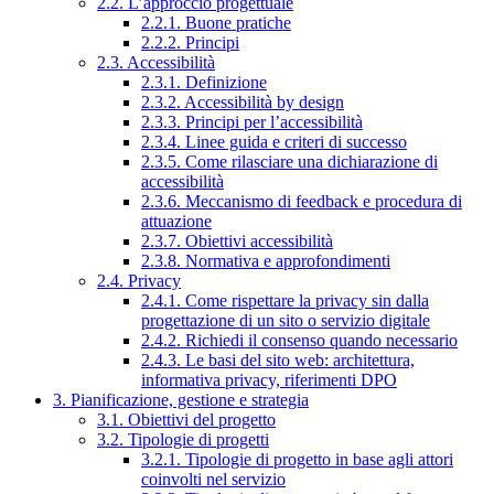
2.2. L’approccio progettuale
2.2.1. Buone pratiche
2.2.2. Principi
2.3. Accessibilità
2.3.1. Definizione
2.3.2. Accessibilità by design
2.3.3. Principi per l’accessibilità
2.3.4. Linee guida e criteri di successo
2.3.5. Come rilasciare una dichiarazione di
accessibilità
2.3.6. Meccanismo di feedback e procedura di
attuazione
2.3.7. Obiettivi accessibilità
2.3.8. Normativa e approfondimenti
2.4. Privacy
2.4.1. Come rispettare la privacy sin dalla
progettazione di un sito o servizio digitale
2.4.2. Richiedi il consenso quando necessario
2.4.3. Le basi del sito web: architettura,
informativa privacy, riferimenti DPO
3. Pianificazione, gestione e strategia
3.1. Obiettivi del progetto
3.2. Tipologie di progetti
3.2.1. Tipologie di progetto in base agli attori
coinvolti nel servizio