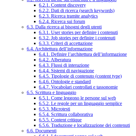
6.2.1. Content discovery
6.2.2. Dati di ricerca (search keywords)
6.2.3. Ricerca tramite analytics
6.2.4. Ricerca sui forum
6.3. Dalla ricerca ai bisogni degli utenti
6.3.1. User stories per definire i contenuti
6.3.2. Job stories per definire i contenuti
6.3.3. Criteri di accettazione
6.4. Architettura dell’informazione
6.4.1. Definire l’architettura dell’informazione
6.4.2. Alberatura
6.4.3. Flussi di interazione
6.4.4. Sistemi di navigazione
6.4.5. Tipologie di contenuto (content type)
6.4.6. Ontologie e standard
6.4.7. Vocabolari controllati e tassonomie
6.5. Scrittura e linguaggio
6.5.1. Come leggono le persone sul web
6.5.2. Le regole per un linguaggio semplice
6.5.3. Microtesti
6.5.4. Scrittura collaborativa
6.5.5. Content critique
6.5.6. Traduzione e localizzazione dei contenuti
6.6. Documenti