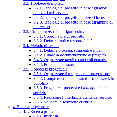
3.2. Tipologie di progetti
3.2.1. Tipologie di progetto in base agli attori
coinvolti nel servizio
3.2.2. Tipologie di progetto in base al focus
3.2.3. Tipologie di progetto in base all’ambito di
intervento
3.3. Competenze, ruoli e figure coinvolte
3.3.1. Coordinatore di progetto
3.3.2. Definire ruoli e responsabilità
3.4. Metodo di lavoro
3.4.1. Definire processi, strumenti e rituali
3.4.2. Curare la documentazione di progetto
3.4.3. Organizzare tavoli tecnici collaborativi
3.4.4. Prendere decisioni
3.5. Il processo progettuale
3.5.1. Organizzare il progetto e la sua gestione
3.5.2. Comprendere il contesto d’uso del servizio
pubblico
3.5.3. Progettare i processi e i
touchpoint
del
servizio
3.5.4. Realizzare l’interfaccia utente del servizio
3.5.5. Validare la soluzione ottenuta
4. Ricerca progettuale
4.1. Ricerca primaria
4.1.1. Interviste