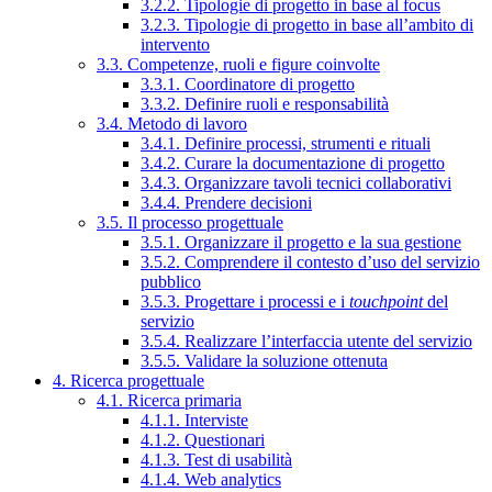
3.2.2. Tipologie di progetto in base al focus
3.2.3. Tipologie di progetto in base all’ambito di
intervento
3.3. Competenze, ruoli e figure coinvolte
3.3.1. Coordinatore di progetto
3.3.2. Definire ruoli e responsabilità
3.4. Metodo di lavoro
3.4.1. Definire processi, strumenti e rituali
3.4.2. Curare la documentazione di progetto
3.4.3. Organizzare tavoli tecnici collaborativi
3.4.4. Prendere decisioni
3.5. Il processo progettuale
3.5.1. Organizzare il progetto e la sua gestione
3.5.2. Comprendere il contesto d’uso del servizio
pubblico
3.5.3. Progettare i processi e i
touchpoint
del
servizio
3.5.4. Realizzare l’interfaccia utente del servizio
3.5.5. Validare la soluzione ottenuta
4. Ricerca progettuale
4.1. Ricerca primaria
4.1.1. Interviste
4.1.2. Questionari
4.1.3. Test di usabilità
4.1.4. Web analytics