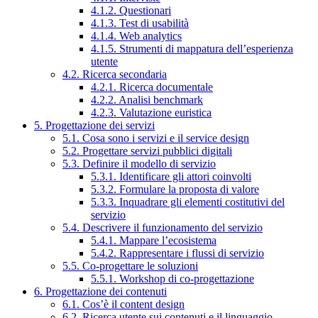
4.1.2. Questionari
4.1.3. Test di usabilità
4.1.4. Web analytics
4.1.5. Strumenti di mappatura dell’esperienza
utente
4.2. Ricerca secondaria
4.2.1. Ricerca documentale
4.2.2. Analisi benchmark
4.2.3. Valutazione euristica
5. Progettazione dei servizi
5.1. Cosa sono i servizi e il service design
5.2. Progettare servizi pubblici digitali
5.3. Definire il modello di servizio
5.3.1. Identificare gli attori coinvolti
5.3.2. Formulare la proposta di valore
5.3.3. Inquadrare gli elementi costitutivi del
servizio
5.4. Descrivere il funzionamento del servizio
5.4.1. Mappare l’ecosistema
5.4.2. Rappresentare i flussi di servizio
5.5. Co-progettare le soluzioni
5.5.1. Workshop di co-progettazione
6. Progettazione dei contenuti
6.1. Cos’è il content design
6.2. Ricerca utente sui contenuti e il linguaggio