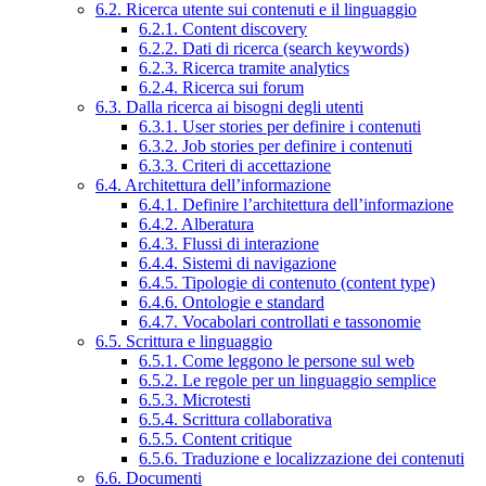
6.2. Ricerca utente sui contenuti e il linguaggio
6.2.1. Content discovery
6.2.2. Dati di ricerca (search keywords)
6.2.3. Ricerca tramite analytics
6.2.4. Ricerca sui forum
6.3. Dalla ricerca ai bisogni degli utenti
6.3.1. User stories per definire i contenuti
6.3.2. Job stories per definire i contenuti
6.3.3. Criteri di accettazione
6.4. Architettura dell’informazione
6.4.1. Definire l’architettura dell’informazione
6.4.2. Alberatura
6.4.3. Flussi di interazione
6.4.4. Sistemi di navigazione
6.4.5. Tipologie di contenuto (content type)
6.4.6. Ontologie e standard
6.4.7. Vocabolari controllati e tassonomie
6.5. Scrittura e linguaggio
6.5.1. Come leggono le persone sul web
6.5.2. Le regole per un linguaggio semplice
6.5.3. Microtesti
6.5.4. Scrittura collaborativa
6.5.5. Content critique
6.5.6. Traduzione e localizzazione dei contenuti
6.6. Documenti