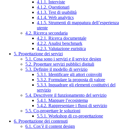
4.1.1. Interviste
4.1.2. Questionari
4.1.3. Test di usabilità
4.1.4. Web analytics
4.1.5. Strumenti di mappatura dell’esperienza
utente
4.2. Ricerca secondaria
4.2.1. Ricerca documentale
4.2.2. Analisi benchmark
4.2.3. Valutazione euristica
5. Progettazione dei servizi
5.1. Cosa sono i servizi e il service design
5.2. Progettare servizi pubblici digitali
5.3. Definire il modello di servizio
5.3.1. Identificare gli attori coinvolti
5.3.2. Formulare la proposta di valore
5.3.3. Inquadrare gli elementi costitutivi del
servizio
5.4. Descrivere il funzionamento del servizio
5.4.1. Mappare l’ecosistema
5.4.2. Rappresentare i flussi di servizio
5.5. Co-progettare le soluzioni
5.5.1. Workshop di co-progettazione
6. Progettazione dei contenuti
6.1. Cos’è il content design