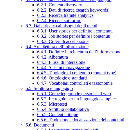
6.2.1. Content discovery
6.2.2. Dati di ricerca (search keywords)
6.2.3. Ricerca tramite analytics
6.2.4. Ricerca sui forum
6.3. Dalla ricerca ai bisogni degli utenti
6.3.1. User stories per definire i contenuti
6.3.2. Job stories per definire i contenuti
6.3.3. Criteri di accettazione
6.4. Architettura dell’informazione
6.4.1. Definire l’architettura dell’informazione
6.4.2. Alberatura
6.4.3. Flussi di interazione
6.4.4. Sistemi di navigazione
6.4.5. Tipologie di contenuto (content type)
6.4.6. Ontologie e standard
6.4.7. Vocabolari controllati e tassonomie
6.5. Scrittura e linguaggio
6.5.1. Come leggono le persone sul web
6.5.2. Le regole per un linguaggio semplice
6.5.3. Microtesti
6.5.4. Scrittura collaborativa
6.5.5. Content critique
6.5.6. Traduzione e localizzazione dei contenuti
6.6. Documenti