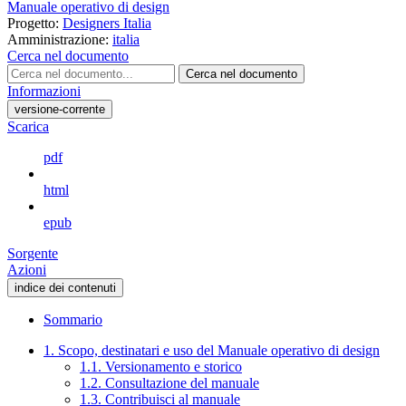
Manuale operativo di design
Progetto:
Designers Italia
Amministrazione:
italia
Cerca nel documento
Cerca nel documento
Informazioni
versione-corrente
Scarica
pdf
html
epub
Sorgente
Azioni
indice dei contenuti
Sommario
1. Scopo, destinatari e uso del Manuale operativo di design
1.1. Versionamento e storico
1.2. Consultazione del manuale
1.3. Contribuisci al manuale