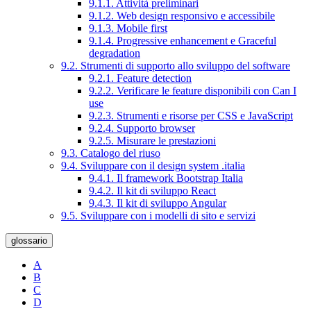
9.1.1. Attività preliminari
9.1.2. Web design responsivo e accessibile
9.1.3. Mobile first
9.1.4. Progressive enhancement e Graceful
degradation
9.2. Strumenti di supporto allo sviluppo del software
9.2.1. Feature detection
9.2.2. Verificare le feature disponibili con Can I
use
9.2.3. Strumenti e risorse per CSS e JavaScript
9.2.4. Supporto browser
9.2.5. Misurare le prestazioni
9.3. Catalogo del riuso
9.4. Sviluppare con il design system .italia
9.4.1. Il framework Bootstrap Italia
9.4.2. Il kit di sviluppo React
9.4.3. Il kit di sviluppo Angular
9.5. Sviluppare con i modelli di sito e servizi
glossario
A
B
C
D