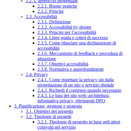
2.2. L’approccio progettuale
2.2.1. Buone pratiche
2.2.2. Principi
2.3. Accessibilità
2.3.1. Definizione
2.3.2. Accessibilità by design
2.3.3. Principi per l’accessibilità
2.3.4. Linee guida e criteri di successo
2.3.5. Come rilasciare una dichiarazione di
accessibilità
2.3.6. Meccanismo di feedback e procedura di
attuazione
2.3.7. Obiettivi accessibilità
2.3.8. Normativa e approfondimenti
2.4. Privacy
2.4.1. Come rispettare la privacy sin dalla
progettazione di un sito o servizio digitale
2.4.2. Richiedi il consenso quando necessario
2.4.3. Le basi del sito web: architettura,
informativa privacy, riferimenti DPO
3. Pianificazione, gestione e strategia
3.1. Obiettivi del progetto
3.2. Tipologie di progetti
3.2.1. Tipologie di progetto in base agli attori
coinvolti nel servizio