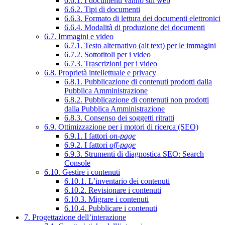
6.6.1. I documenti vanno sul web
6.6.2. Tipi di documenti
6.6.3. Formato di lettura dei documenti elettronici
6.6.4. Modalità di produzione dei documenti
6.7. Immagini e video
6.7.1. Testo alternativo (alt text) per le immagini
6.7.2. Sottotitoli per i video
6.7.3. Trascrizioni per i video
6.8. Proprietà intellettuale e privacy
6.8.1. Pubblicazione di contenuti prodotti dalla
Pubblica Amministrazione
6.8.2. Pubblicazione di contenuti non prodotti
dalla Pubblica Amministrazione
6.8.3. Consenso dei soggetti ritratti
6.9. Ottimizzazione per i motori di ricerca (SEO)
6.9.1. I fattori
on-page
6.9.2. I fattori
off-page
6.9.3. Strumenti di diagnostica SEO: Search
Console
6.10. Gestire i contenuti
6.10.1. L’inventario dei contenuti
6.10.2. Revisionare i contenuti
6.10.3. Migrare i contenuti
6.10.4. Pubblicare i contenuti
7. Progettazione dell’interazione