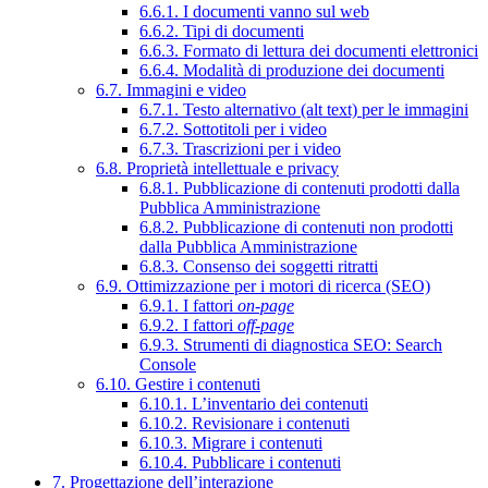
6.6.1. I documenti vanno sul web
6.6.2. Tipi di documenti
6.6.3. Formato di lettura dei documenti elettronici
6.6.4. Modalità di produzione dei documenti
6.7. Immagini e video
6.7.1. Testo alternativo (alt text) per le immagini
6.7.2. Sottotitoli per i video
6.7.3. Trascrizioni per i video
6.8. Proprietà intellettuale e privacy
6.8.1. Pubblicazione di contenuti prodotti dalla
Pubblica Amministrazione
6.8.2. Pubblicazione di contenuti non prodotti
dalla Pubblica Amministrazione
6.8.3. Consenso dei soggetti ritratti
6.9. Ottimizzazione per i motori di ricerca (SEO)
6.9.1. I fattori
on-page
6.9.2. I fattori
off-page
6.9.3. Strumenti di diagnostica SEO: Search
Console
6.10. Gestire i contenuti
6.10.1. L’inventario dei contenuti
6.10.2. Revisionare i contenuti
6.10.3. Migrare i contenuti
6.10.4. Pubblicare i contenuti
7. Progettazione dell’interazione