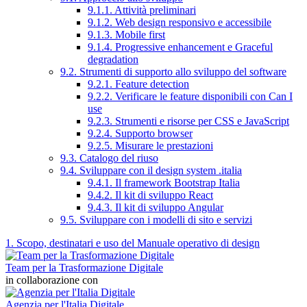
9.1.1. Attività preliminari
9.1.2. Web design responsivo e accessibile
9.1.3. Mobile first
9.1.4. Progressive enhancement e Graceful
degradation
9.2. Strumenti di supporto allo sviluppo del software
9.2.1. Feature detection
9.2.2. Verificare le feature disponibili con Can I
use
9.2.3. Strumenti e risorse per CSS e JavaScript
9.2.4. Supporto browser
9.2.5. Misurare le prestazioni
9.3. Catalogo del riuso
9.4. Sviluppare con il design system .italia
9.4.1. Il framework Bootstrap Italia
9.4.2. Il kit di sviluppo React
9.4.3. Il kit di sviluppo Angular
9.5. Sviluppare con i modelli di sito e servizi
1. Scopo, destinatari e uso del Manuale operativo di design
Team per la Trasformazione Digitale
in collaborazione con
Agenzia per l'Italia Digitale