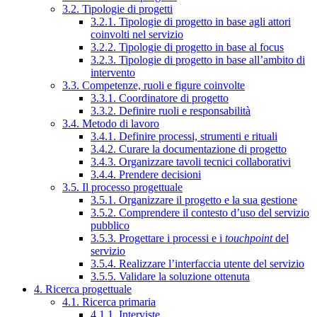
3.2. Tipologie di progetti
3.2.1. Tipologie di progetto in base agli attori
coinvolti nel servizio
3.2.2. Tipologie di progetto in base al focus
3.2.3. Tipologie di progetto in base all’ambito di
intervento
3.3. Competenze, ruoli e figure coinvolte
3.3.1. Coordinatore di progetto
3.3.2. Definire ruoli e responsabilità
3.4. Metodo di lavoro
3.4.1. Definire processi, strumenti e rituali
3.4.2. Curare la documentazione di progetto
3.4.3. Organizzare tavoli tecnici collaborativi
3.4.4. Prendere decisioni
3.5. Il processo progettuale
3.5.1. Organizzare il progetto e la sua gestione
3.5.2. Comprendere il contesto d’uso del servizio
pubblico
3.5.3. Progettare i processi e i
touchpoint
del
servizio
3.5.4. Realizzare l’interfaccia utente del servizio
3.5.5. Validare la soluzione ottenuta
4. Ricerca progettuale
4.1. Ricerca primaria
4.1.1. Interviste