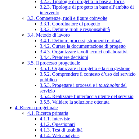
3.2.2. Tipologie di progetto in base al focus
3.2.3. Tipologie di progetto in base all’ambito di
intervento
3.3. Competenze, ruoli e figure coinvolte
3.3.1. Coordinatore di progetto
3.3.2. Definire ruoli e responsabilità
3.4. Metodo di lavoro
3.4.1. Definire processi, strumenti e rituali
3.4.2. Curare la documentazione di progetto
3.4.3. Organizzare tavoli tecnici collaborativi
3.4.4. Prendere decisioni
3.5. Il processo progettuale
3.5.1. Organizzare il progetto e la sua gestione
3.5.2. Comprendere il contesto d’uso del servizio
pubblico
3.5.3. Progettare i processi e i
touchpoint
del
servizio
3.5.4. Realizzare l’interfaccia utente del servizio
3.5.5. Validare la soluzione ottenuta
4. Ricerca progettuale
4.1. Ricerca primaria
4.1.1. Interviste
4.1.2. Questionari
4.1.3. Test di usabilità
4.1.4. Web analytics