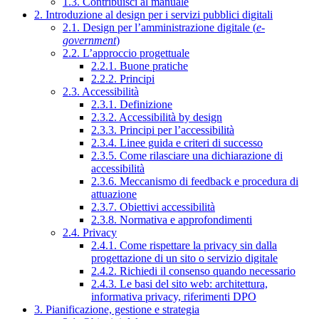
1.3. Contribuisci al manuale
2. Introduzione al design per i servizi pubblici digitali
2.1. Design per l’amministrazione digitale (
e-
government
)
2.2. L’approccio progettuale
2.2.1. Buone pratiche
2.2.2. Principi
2.3. Accessibilità
2.3.1. Definizione
2.3.2. Accessibilità by design
2.3.3. Principi per l’accessibilità
2.3.4. Linee guida e criteri di successo
2.3.5. Come rilasciare una dichiarazione di
accessibilità
2.3.6. Meccanismo di feedback e procedura di
attuazione
2.3.7. Obiettivi accessibilità
2.3.8. Normativa e approfondimenti
2.4. Privacy
2.4.1. Come rispettare la privacy sin dalla
progettazione di un sito o servizio digitale
2.4.2. Richiedi il consenso quando necessario
2.4.3. Le basi del sito web: architettura,
informativa privacy, riferimenti DPO
3. Pianificazione, gestione e strategia