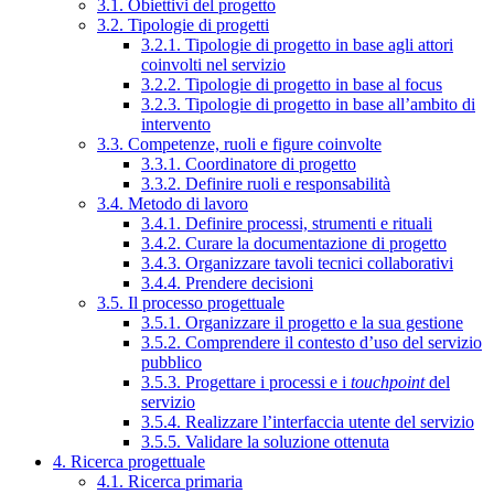
3.1. Obiettivi del progetto
3.2. Tipologie di progetti
3.2.1. Tipologie di progetto in base agli attori
coinvolti nel servizio
3.2.2. Tipologie di progetto in base al focus
3.2.3. Tipologie di progetto in base all’ambito di
intervento
3.3. Competenze, ruoli e figure coinvolte
3.3.1. Coordinatore di progetto
3.3.2. Definire ruoli e responsabilità
3.4. Metodo di lavoro
3.4.1. Definire processi, strumenti e rituali
3.4.2. Curare la documentazione di progetto
3.4.3. Organizzare tavoli tecnici collaborativi
3.4.4. Prendere decisioni
3.5. Il processo progettuale
3.5.1. Organizzare il progetto e la sua gestione
3.5.2. Comprendere il contesto d’uso del servizio
pubblico
3.5.3. Progettare i processi e i
touchpoint
del
servizio
3.5.4. Realizzare l’interfaccia utente del servizio
3.5.5. Validare la soluzione ottenuta
4. Ricerca progettuale
4.1. Ricerca primaria