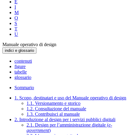
E
I
M
O
S
T
U
Manuale operativo di design
indici e glossario
contenuti
figure
tabelle
glossario
Sommario
1. Scopo, destinatari e uso del Manuale operativo di design
1.1. Versionamento e storico
1.2. Consultazione del manuale
1.3. Contribuisci al manuale
2. Introduzione al design per i servizi pubblici digitali
2.1. Design per l’amministrazione digitale (
e-
government
)