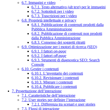
6.7. Immagini e video
6.7.1. Testo alternativo (alt text) per le immagini
6.7.2. Sottotitoli per i video
6.7.3. Trascrizioni per i video
6.8. Proprietà intellettuale e privacy
6.8.1. Pubblicazione di contenuti prodotti dalla
Pubblica Amministrazione
6.8.2. Pubblicazione di contenuti non prodotti
dalla Pubblica Amministrazione
6.8.3. Consenso dei soggetti ritratti
6.9. Ottimizzazione per i motori di ricerca (SEO)
6.9.1. I fattori
on-page
6.9.2. I fattori
off-page
6.9.3. Strumenti di diagnostica SEO: Search
Console
6.10. Gestire i contenuti
6.10.1. L’inventario dei contenuti
6.10.2. Revisionare i contenuti
6.10.3. Migrare i contenuti
6.10.4. Pubblicare i contenuti
7. Progettazione dell’interazione
7.1. Caratteristiche dell’interazione
7.2. User stories per definire l’interazione
7.2.1. Differenza tra scenari e user stories
7.3. Flussi di interazione