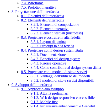
7.4. Wireframe
7.5. Prototipi interattivi
8. Progettazione dell’interfaccia
8.1. Obiettivi dell’interfaccia
8.2. Elementi dell’interfaccia
8.2.1. Elementi di composizione
8.2.2. Elementi interattivi
8.2.3. Elementi testuali (microtesti)
8.3. Progettare e costruire in alta fedeltà
8.3.1. Layout di pagina
8.3.2. Prototipi in alta fedeltà
8.4. Progettare con il design system .italia
8.4.1. Documentazione
8.4.2. Benefici del design system
8.4.3. Risorse operative
8.4.4. Come contribuire al design system .italia
8.5. Progettare con i modelli di sito e servizi
8.5.1. Vantaggi dell’utilizzo dei modelli
8.5.2. I modelli di sito e servizi disponibili
9. Sviluppo dell’interfaccia
9.1. Approccio allo sviluppo
9.1.1. Attività preliminari
9.1.2. Web design responsivo e accessibile
9.1.3. Mobile first
9.1.4. Progressive enhancement e Graceful