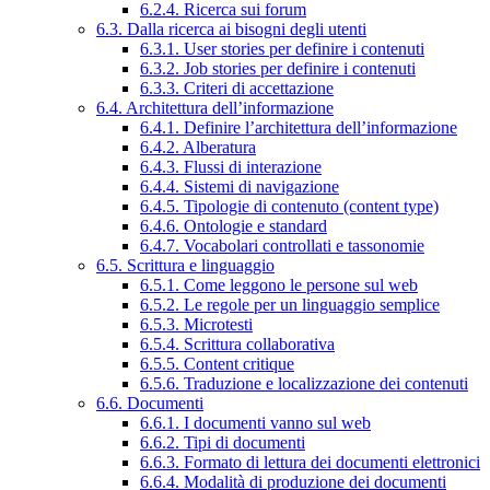
6.2.4. Ricerca sui forum
6.3. Dalla ricerca ai bisogni degli utenti
6.3.1. User stories per definire i contenuti
6.3.2. Job stories per definire i contenuti
6.3.3. Criteri di accettazione
6.4. Architettura dell’informazione
6.4.1. Definire l’architettura dell’informazione
6.4.2. Alberatura
6.4.3. Flussi di interazione
6.4.4. Sistemi di navigazione
6.4.5. Tipologie di contenuto (content type)
6.4.6. Ontologie e standard
6.4.7. Vocabolari controllati e tassonomie
6.5. Scrittura e linguaggio
6.5.1. Come leggono le persone sul web
6.5.2. Le regole per un linguaggio semplice
6.5.3. Microtesti
6.5.4. Scrittura collaborativa
6.5.5. Content critique
6.5.6. Traduzione e localizzazione dei contenuti
6.6. Documenti
6.6.1. I documenti vanno sul web
6.6.2. Tipi di documenti
6.6.3. Formato di lettura dei documenti elettronici
6.6.4. Modalità di produzione dei documenti