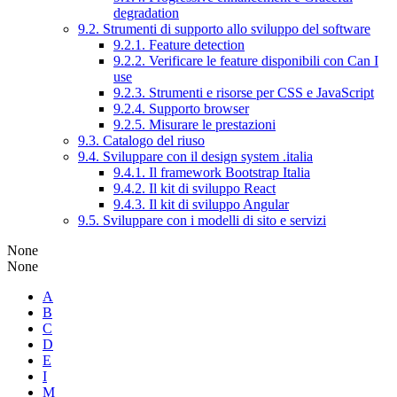
degradation
9.2. Strumenti di supporto allo sviluppo del software
9.2.1. Feature detection
9.2.2. Verificare le feature disponibili con Can I
use
9.2.3. Strumenti e risorse per CSS e JavaScript
9.2.4. Supporto browser
9.2.5. Misurare le prestazioni
9.3. Catalogo del riuso
9.4. Sviluppare con il design system .italia
9.4.1. Il framework Bootstrap Italia
9.4.2. Il kit di sviluppo React
9.4.3. Il kit di sviluppo Angular
9.5. Sviluppare con i modelli di sito e servizi
None
None
A
B
C
D
E
I
M