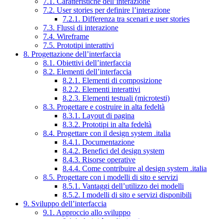
7.1. Caratteristiche dell’interazione
7.2. User stories per definire l’interazione
7.2.1. Differenza tra scenari e user stories
7.3. Flussi di interazione
7.4. Wireframe
7.5. Prototipi interattivi
8. Progettazione dell’interfaccia
8.1. Obiettivi dell’interfaccia
8.2. Elementi dell’interfaccia
8.2.1. Elementi di composizione
8.2.2. Elementi interattivi
8.2.3. Elementi testuali (microtesti)
8.3. Progettare e costruire in alta fedeltà
8.3.1. Layout di pagina
8.3.2. Prototipi in alta fedeltà
8.4. Progettare con il design system .italia
8.4.1. Documentazione
8.4.2. Benefici del design system
8.4.3. Risorse operative
8.4.4. Come contribuire al design system .italia
8.5. Progettare con i modelli di sito e servizi
8.5.1. Vantaggi dell’utilizzo dei modelli
8.5.2. I modelli di sito e servizi disponibili
9. Sviluppo dell’interfaccia
9.1. Approccio allo sviluppo