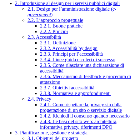
2. Introduzione al design per i servizi pubblici digitali
2.1. Design per l’amministrazione digitale (
e-
government
)
2.2. L’approccio progettuale
2.2.1. Buone pratiche
2.2.2. Principi
2.3. Accessibilità
2.3.1. Definizione
2.3.2. Accessibilità by design
2.3.3. Principi per l’accessibilità
2.3.4. Linee guida e criteri di successo
2.3.5. Come rilasciare una dichiarazione di
accessibilità
2.3.6. Meccanismo di feedback e procedura di
attuazione
2.3.7. Obiettivi accessibilità
2.3.8. Normativa e approfondimenti
2.4. Privacy
2.4.1. Come rispettare la privacy sin dalla
progettazione di un sito o servizio digitale
2.4.2. Richiedi il consenso quando necessario
2.4.3. Le basi del sito web: architettura,
informativa privacy, riferimenti DPO
3. Pianificazione, gestione e strategia
3.1. Obiettivi del progetto