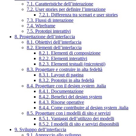
7.1. Caratteristiche dell’interazione
7.2. User stories per definire l’interazione
7.2.1. Differenza tra scenari e user stories
7.3. Flussi di interazione
7.4. Wireframe
7.5. Prototipi interattivi
8. Progettazione dell’interfaccia
8.1. Obiettivi dell’interfaccia
8.2. Elementi dell’interfaccia
8.2.1. Elementi di composizione
8.2.2. Elementi interattivi
8.2.3. Elementi testuali (microtesti)
8.3. Progettare e costruire in alta fedeltà
8.3.1. Layout di pagina
8.3.2. Prototipi in alta fedeltà
8.4. Progettare con il design system .italia
8.4.1. Documentazione
8.4.2. Benefici del design system
8.4.3. Risorse operative
8.4.4. Come contribuire al design system .italia
8.5. Progettare con i modelli di sito e servizi
8.5.1. Vantaggi dell’utilizzo dei modelli
8.5.2. I modelli di sito e servizi disponibili
9. Sviluppo dell’interfaccia
9.1. Approccio allo sviluppo