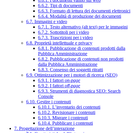
6.6.1. I documenti vanno sul web
6.6.2. Tipi di documenti
6.6.3. Formato di lettura dei documenti elettronici
6.6.4. Modalità di produzione dei documenti
6.7. Immagini e video
6.7.1. Testo alternativo (alt text) per le immagini
6.7.2. Sottotitoli per i video
6.7.3. Trascrizioni per i video
6.8. Proprietà intellettuale e privacy
6.8.1. Pubblicazione di contenuti prodotti dalla
Pubblica Amministrazione
6.8.2. Pubblicazione di contenuti non prodotti
dalla Pubblica Amministrazione
6.8.3. Consenso dei soggetti ritratti
6.9. Ottimizzazione per i motori di ricerca (SEO)
6.9.1. I fattori
on-page
6.9.2. I fattori
off-page
6.9.3. Strumenti di diagnostica SEO: Search
Console
6.10. Gestire i contenuti
6.10.1. L’inventario dei contenuti
6.10.2. Revisionare i contenuti
6.10.3. Migrare i contenuti
6.10.4. Pubblicare i contenuti
7. Progettazione dell’interazione