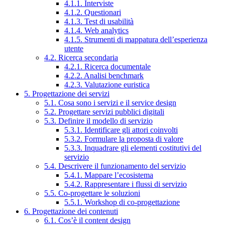
4.1.1. Interviste
4.1.2. Questionari
4.1.3. Test di usabilità
4.1.4. Web analytics
4.1.5. Strumenti di mappatura dell’esperienza
utente
4.2. Ricerca secondaria
4.2.1. Ricerca documentale
4.2.2. Analisi benchmark
4.2.3. Valutazione euristica
5. Progettazione dei servizi
5.1. Cosa sono i servizi e il service design
5.2. Progettare servizi pubblici digitali
5.3. Definire il modello di servizio
5.3.1. Identificare gli attori coinvolti
5.3.2. Formulare la proposta di valore
5.3.3. Inquadrare gli elementi costitutivi del
servizio
5.4. Descrivere il funzionamento del servizio
5.4.1. Mappare l’ecosistema
5.4.2. Rappresentare i flussi di servizio
5.5. Co-progettare le soluzioni
5.5.1. Workshop di co-progettazione
6. Progettazione dei contenuti
6.1. Cos’è il content design