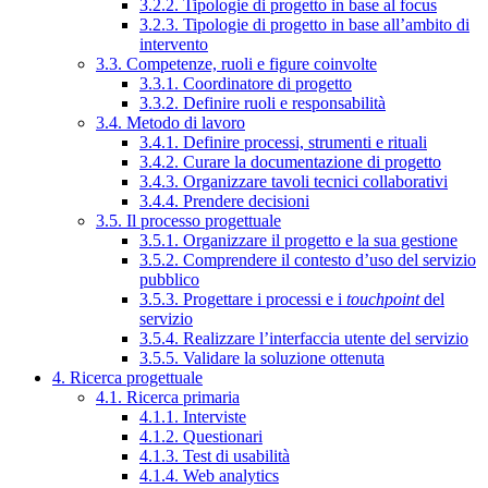
3.2.2. Tipologie di progetto in base al focus
3.2.3. Tipologie di progetto in base all’ambito di
intervento
3.3. Competenze, ruoli e figure coinvolte
3.3.1. Coordinatore di progetto
3.3.2. Definire ruoli e responsabilità
3.4. Metodo di lavoro
3.4.1. Definire processi, strumenti e rituali
3.4.2. Curare la documentazione di progetto
3.4.3. Organizzare tavoli tecnici collaborativi
3.4.4. Prendere decisioni
3.5. Il processo progettuale
3.5.1. Organizzare il progetto e la sua gestione
3.5.2. Comprendere il contesto d’uso del servizio
pubblico
3.5.3. Progettare i processi e i
touchpoint
del
servizio
3.5.4. Realizzare l’interfaccia utente del servizio
3.5.5. Validare la soluzione ottenuta
4. Ricerca progettuale
4.1. Ricerca primaria
4.1.1. Interviste
4.1.2. Questionari
4.1.3. Test di usabilità
4.1.4. Web analytics