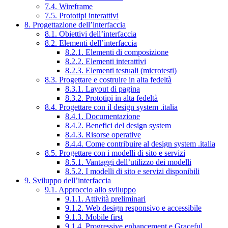
7.4. Wireframe
7.5. Prototipi interattivi
8. Progettazione dell’interfaccia
8.1. Obiettivi dell’interfaccia
8.2. Elementi dell’interfaccia
8.2.1. Elementi di composizione
8.2.2. Elementi interattivi
8.2.3. Elementi testuali (microtesti)
8.3. Progettare e costruire in alta fedeltà
8.3.1. Layout di pagina
8.3.2. Prototipi in alta fedeltà
8.4. Progettare con il design system .italia
8.4.1. Documentazione
8.4.2. Benefici del design system
8.4.3. Risorse operative
8.4.4. Come contribuire al design system .italia
8.5. Progettare con i modelli di sito e servizi
8.5.1. Vantaggi dell’utilizzo dei modelli
8.5.2. I modelli di sito e servizi disponibili
9. Sviluppo dell’interfaccia
9.1. Approccio allo sviluppo
9.1.1. Attività preliminari
9.1.2. Web design responsivo e accessibile
9.1.3. Mobile first
9.1.4. Progressive enhancement e Graceful