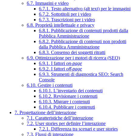
6.7. Immagini e video
6.7.1. Testo alternativo (alt text) per le immagini
6.7.2. Sottotitoli per i video
6.7.3. Trascrizioni per i video
6.8. Proprietà intellettuale e privacy
6.8.1. Pubblicazione di contenuti prodotti dalla
Pubblica Amministrazione
6.8.2. Pubblicazione di contenuti non prodotti
dalla Pubblica Amministrazione
6.8.3. Consenso dei soggetti ritratti
6.9. Ottimizzazione per i motori di ricerca (SEO)
6.9.1. I fattori
on-page
6.9.2. I fattori
off-page
6.9.3. Strumenti di diagnostica SEO: Search
Console
6.10. Gestire i contenuti
6.10.1. L’inventario dei contenuti
6.10.2. Revisionare i contenuti
6.10.3. Migrare i contenuti
6.10.4. Pubblicare i contenuti
7. Progettazione dell’interazione
7.1. Caratteristiche dell’interazione
7.2. User stories per definire l’interazione
7.2.1. Differenza tra scenari e user stories
7.3. Flussi di interazione