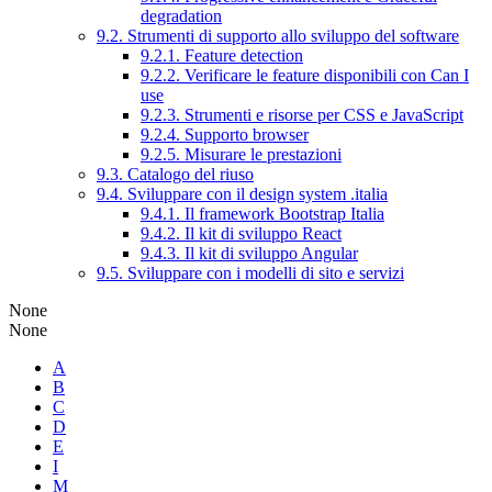
degradation
9.2. Strumenti di supporto allo sviluppo del software
9.2.1. Feature detection
9.2.2. Verificare le feature disponibili con Can I
use
9.2.3. Strumenti e risorse per CSS e JavaScript
9.2.4. Supporto browser
9.2.5. Misurare le prestazioni
9.3. Catalogo del riuso
9.4. Sviluppare con il design system .italia
9.4.1. Il framework Bootstrap Italia
9.4.2. Il kit di sviluppo React
9.4.3. Il kit di sviluppo Angular
9.5. Sviluppare con i modelli di sito e servizi
None
None
A
B
C
D
E
I
M