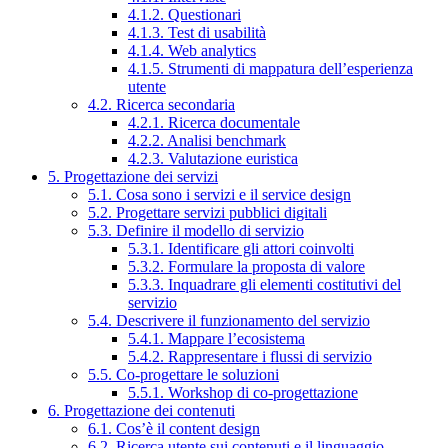
4.1.2. Questionari
4.1.3. Test di usabilità
4.1.4. Web analytics
4.1.5. Strumenti di mappatura dell’esperienza
utente
4.2. Ricerca secondaria
4.2.1. Ricerca documentale
4.2.2. Analisi benchmark
4.2.3. Valutazione euristica
5. Progettazione dei servizi
5.1. Cosa sono i servizi e il service design
5.2. Progettare servizi pubblici digitali
5.3. Definire il modello di servizio
5.3.1. Identificare gli attori coinvolti
5.3.2. Formulare la proposta di valore
5.3.3. Inquadrare gli elementi costitutivi del
servizio
5.4. Descrivere il funzionamento del servizio
5.4.1. Mappare l’ecosistema
5.4.2. Rappresentare i flussi di servizio
5.5. Co-progettare le soluzioni
5.5.1. Workshop di co-progettazione
6. Progettazione dei contenuti
6.1. Cos’è il content design
6.2. Ricerca utente sui contenuti e il linguaggio