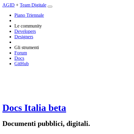
AGID
+
Team Digitale
Piano Triennale
Le community
Developers
Designers
Gli strumenti
Forum
Docs
GitHub
Docs Italia
beta
Documenti pubblici, digitali.