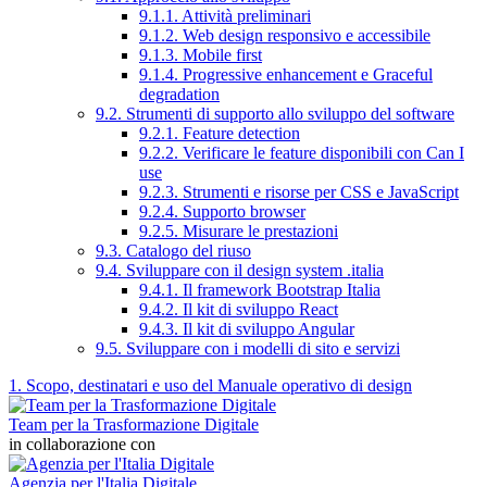
9.1.1. Attività preliminari
9.1.2. Web design responsivo e accessibile
9.1.3. Mobile first
9.1.4. Progressive enhancement e Graceful
degradation
9.2. Strumenti di supporto allo sviluppo del software
9.2.1. Feature detection
9.2.2. Verificare le feature disponibili con Can I
use
9.2.3. Strumenti e risorse per CSS e JavaScript
9.2.4. Supporto browser
9.2.5. Misurare le prestazioni
9.3. Catalogo del riuso
9.4. Sviluppare con il design system .italia
9.4.1. Il framework Bootstrap Italia
9.4.2. Il kit di sviluppo React
9.4.3. Il kit di sviluppo Angular
9.5. Sviluppare con i modelli di sito e servizi
1. Scopo, destinatari e uso del Manuale operativo di design
Team per la Trasformazione Digitale
in collaborazione con
Agenzia per l'Italia Digitale