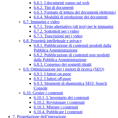
6.6.1. I documenti vanno sul web
6.6.2. Tipi di documenti
6.6.3. Formato di lettura dei documenti elettronici
6.6.4. Modalità di produzione dei documenti
6.7. Immagini e video
6.7.1. Testo alternativo (alt text) per le immagini
6.7.2. Sottotitoli per i video
6.7.3. Trascrizioni per i video
6.8. Proprietà intellettuale e privacy
6.8.1. Pubblicazione di contenuti prodotti dalla
Pubblica Amministrazione
6.8.2. Pubblicazione di contenuti non prodotti
dalla Pubblica Amministrazione
6.8.3. Consenso dei soggetti ritratti
6.9. Ottimizzazione per i motori di ricerca (SEO)
6.9.1. I fattori
on-page
6.9.2. I fattori
off-page
6.9.3. Strumenti di diagnostica SEO: Search
Console
6.10. Gestire i contenuti
6.10.1. L’inventario dei contenuti
6.10.2. Revisionare i contenuti
6.10.3. Migrare i contenuti
6.10.4. Pubblicare i contenuti
7. Progettazione dell’interazione