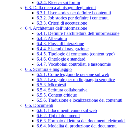
6.2.4. Ricerca sui forum
6.3. Dalla ricerca ai bisogni degli utenti
6.3.1. User stories per definire i contenuti
6.3.2. Job stories per definire i contenuti
6.3.3. Criteri di accettazione
6.4. Architettura dell’informazione
6.4.1. Definire l’architettura dell’informazione
6.4.2. Alberatura
6.4.3. Flussi di interazione
6.4.4. Sistemi di navigazione
6.4.5. Tipologie di contenuto (content type)
6.4.6. Ontologie e standard
6.4.7. Vocabolari controllati e tassonomie
6.5. Scrittura e linguaggio
6.5.1. Come leggono le persone sul web
6.5.2. Le regole per un linguaggio semplice
6.5.3. Microtesti
6.5.4. Scrittura collaborativa
6.5.5. Content critique
6.5.6. Traduzione e localizzazione dei contenuti
6.6. Documenti
6.6.1. I documenti vanno sul web
6.6.2. Tipi di documenti
6.6.3. Formato di lettura dei documenti elettronici
6.6.4. Modalità di produzione dei documenti