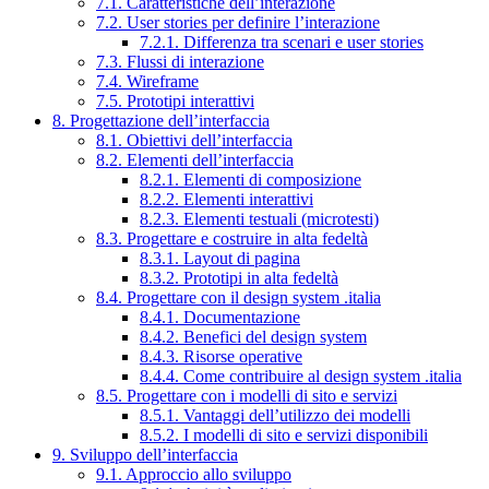
7.1. Caratteristiche dell’interazione
7.2. User stories per definire l’interazione
7.2.1. Differenza tra scenari e user stories
7.3. Flussi di interazione
7.4. Wireframe
7.5. Prototipi interattivi
8. Progettazione dell’interfaccia
8.1. Obiettivi dell’interfaccia
8.2. Elementi dell’interfaccia
8.2.1. Elementi di composizione
8.2.2. Elementi interattivi
8.2.3. Elementi testuali (microtesti)
8.3. Progettare e costruire in alta fedeltà
8.3.1. Layout di pagina
8.3.2. Prototipi in alta fedeltà
8.4. Progettare con il design system .italia
8.4.1. Documentazione
8.4.2. Benefici del design system
8.4.3. Risorse operative
8.4.4. Come contribuire al design system .italia
8.5. Progettare con i modelli di sito e servizi
8.5.1. Vantaggi dell’utilizzo dei modelli
8.5.2. I modelli di sito e servizi disponibili
9. Sviluppo dell’interfaccia
9.1. Approccio allo sviluppo