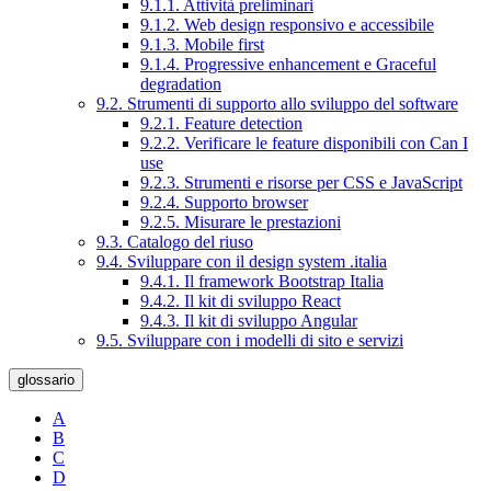
9.1.1. Attività preliminari
9.1.2. Web design responsivo e accessibile
9.1.3. Mobile first
9.1.4. Progressive enhancement e Graceful
degradation
9.2. Strumenti di supporto allo sviluppo del software
9.2.1. Feature detection
9.2.2. Verificare le feature disponibili con Can I
use
9.2.3. Strumenti e risorse per CSS e JavaScript
9.2.4. Supporto browser
9.2.5. Misurare le prestazioni
9.3. Catalogo del riuso
9.4. Sviluppare con il design system .italia
9.4.1. Il framework Bootstrap Italia
9.4.2. Il kit di sviluppo React
9.4.3. Il kit di sviluppo Angular
9.5. Sviluppare con i modelli di sito e servizi
glossario
A
B
C
D