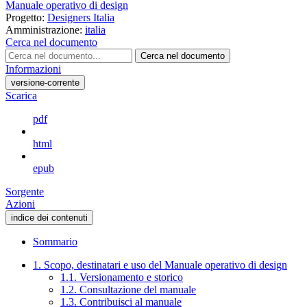
Manuale operativo di design
Progetto:
Designers Italia
Amministrazione:
italia
Cerca nel documento
Cerca nel documento
Informazioni
versione-corrente
Scarica
pdf
html
epub
Sorgente
Azioni
indice dei contenuti
Sommario
1. Scopo, destinatari e uso del Manuale operativo di design
1.1. Versionamento e storico
1.2. Consultazione del manuale
1.3. Contribuisci al manuale