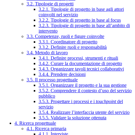
3.2. Tipologie di progetti
3.2.1. Tipologie di progetto in base agli attori
coinvolti nel servizio
3.2.2. Tipologie di progetto in base al focus
3.2.3. Tipologie di progetto in base all’ambito di
intervento
3.3. Competenze, ruoli e figure coinvolte
3.3.1. Coordinatore di progetto
3.3.2. Definire ruoli e responsabilità
3.4. Metodo di lavoro
3.4.1. Definire processi, strumenti e rituali
3.4.2. Curare la documentazione di progetto
3.4.3. Organizzare tavoli tecnici collaborativi
3.4.4. Prendere decisioni
3.5. Il processo progettuale
3.5.1. Organizzare il progetto e la sua gestione
3.5.2. Comprendere il contesto d’uso del servizio
pubblico
3.5.3. Progettare i processi e i
touchpoint
del
servizio
3.5.4. Realizzare l’interfaccia utente del servizio
3.5.5. Validare la soluzione ottenuta
4. Ricerca progettuale
4.1. Ricerca primaria
4.1.1. Interviste