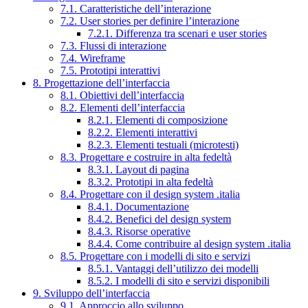
7.1. Caratteristiche dell’interazione
7.2. User stories per definire l’interazione
7.2.1. Differenza tra scenari e user stories
7.3. Flussi di interazione
7.4. Wireframe
7.5. Prototipi interattivi
8. Progettazione dell’interfaccia
8.1. Obiettivi dell’interfaccia
8.2. Elementi dell’interfaccia
8.2.1. Elementi di composizione
8.2.2. Elementi interattivi
8.2.3. Elementi testuali (microtesti)
8.3. Progettare e costruire in alta fedeltà
8.3.1. Layout di pagina
8.3.2. Prototipi in alta fedeltà
8.4. Progettare con il design system .italia
8.4.1. Documentazione
8.4.2. Benefici del design system
8.4.3. Risorse operative
8.4.4. Come contribuire al design system .italia
8.5. Progettare con i modelli di sito e servizi
8.5.1. Vantaggi dell’utilizzo dei modelli
8.5.2. I modelli di sito e servizi disponibili
9. Sviluppo dell’interfaccia
9.1. Approccio allo sviluppo