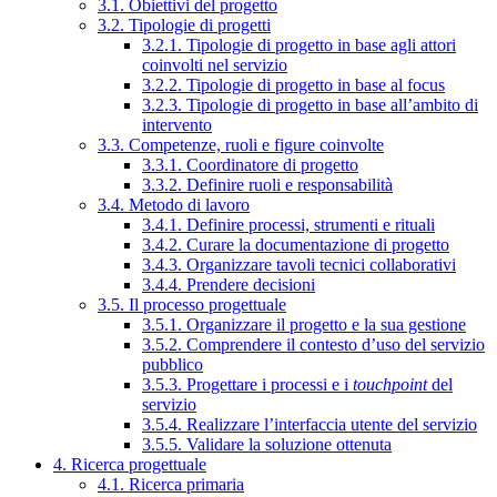
3.1. Obiettivi del progetto
3.2. Tipologie di progetti
3.2.1. Tipologie di progetto in base agli attori
coinvolti nel servizio
3.2.2. Tipologie di progetto in base al focus
3.2.3. Tipologie di progetto in base all’ambito di
intervento
3.3. Competenze, ruoli e figure coinvolte
3.3.1. Coordinatore di progetto
3.3.2. Definire ruoli e responsabilità
3.4. Metodo di lavoro
3.4.1. Definire processi, strumenti e rituali
3.4.2. Curare la documentazione di progetto
3.4.3. Organizzare tavoli tecnici collaborativi
3.4.4. Prendere decisioni
3.5. Il processo progettuale
3.5.1. Organizzare il progetto e la sua gestione
3.5.2. Comprendere il contesto d’uso del servizio
pubblico
3.5.3. Progettare i processi e i
touchpoint
del
servizio
3.5.4. Realizzare l’interfaccia utente del servizio
3.5.5. Validare la soluzione ottenuta
4. Ricerca progettuale
4.1. Ricerca primaria