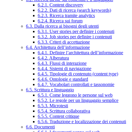
6.2.1. Content discovery
6.2.2. Dati di ricerca (search keywords)
6.2.3. Ricerca tramite analytics
6.2.4. Ricerca sui forum
6.3. Dalla ricerca ai bisogni degli utenti
6.3.1. User stories per definire i contenuti
6.3.2. Job stories per definire i contenuti
6.3.3. Criteri di accettazione
6.4. Architettura dell’informazione
6.4.1. Definire l’architettura dell’informazione
6.4.2. Alberatura
6.4.3. Flussi di interazione
6.4.4. Sistemi di navigazione
6.4.5. Tipologie di contenuto (content type)
6.4.6. Ontologie e standard
6.4.7. Vocabolari controllati e tassonomie
6.5. Scrittura e linguaggio
6.5.1. Come leggono le persone sul web
6.5.2. Le regole per un linguaggio semplice
6.5.3. Microtesti
6.5.4. Scrittura collaborativa
6.5.5. Content critique
6.5.6. Traduzione e localizzazione dei contenuti
6.6. Documenti