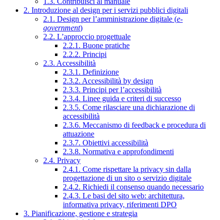
1.3. Contribuisci al manuale
2. Introduzione al design per i servizi pubblici digitali
2.1. Design per l’amministrazione digitale (
e-
government
)
2.2. L’approccio progettuale
2.2.1. Buone pratiche
2.2.2. Principi
2.3. Accessibilità
2.3.1. Definizione
2.3.2. Accessibilità by design
2.3.3. Principi per l’accessibilità
2.3.4. Linee guida e criteri di successo
2.3.5. Come rilasciare una dichiarazione di
accessibilità
2.3.6. Meccanismo di feedback e procedura di
attuazione
2.3.7. Obiettivi accessibilità
2.3.8. Normativa e approfondimenti
2.4. Privacy
2.4.1. Come rispettare la privacy sin dalla
progettazione di un sito o servizio digitale
2.4.2. Richiedi il consenso quando necessario
2.4.3. Le basi del sito web: architettura,
informativa privacy, riferimenti DPO
3. Pianificazione, gestione e strategia