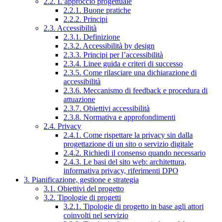
2.2. L’approccio progettuale
2.2.1. Buone pratiche
2.2.2. Principi
2.3. Accessibilità
2.3.1. Definizione
2.3.2. Accessibilità by design
2.3.3. Principi per l’accessibilità
2.3.4. Linee guida e criteri di successo
2.3.5. Come rilasciare una dichiarazione di
accessibilità
2.3.6. Meccanismo di feedback e procedura di
attuazione
2.3.7. Obiettivi accessibilità
2.3.8. Normativa e approfondimenti
2.4. Privacy
2.4.1. Come rispettare la privacy sin dalla
progettazione di un sito o servizio digitale
2.4.2. Richiedi il consenso quando necessario
2.4.3. Le basi del sito web: architettura,
informativa privacy, riferimenti DPO
3. Pianificazione, gestione e strategia
3.1. Obiettivi del progetto
3.2. Tipologie di progetti
3.2.1. Tipologie di progetto in base agli attori
coinvolti nel servizio