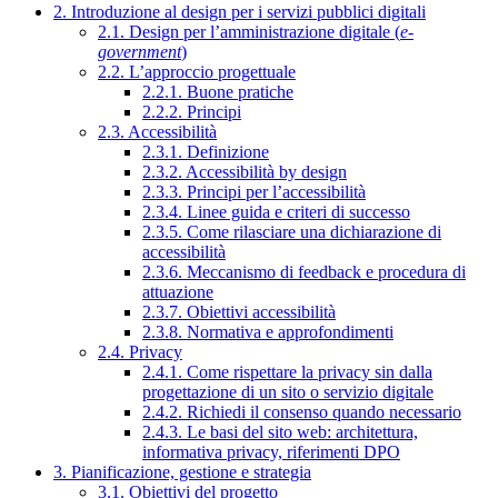
2. Introduzione al design per i servizi pubblici digitali
2.1. Design per l’amministrazione digitale (
e-
government
)
2.2. L’approccio progettuale
2.2.1. Buone pratiche
2.2.2. Principi
2.3. Accessibilità
2.3.1. Definizione
2.3.2. Accessibilità by design
2.3.3. Principi per l’accessibilità
2.3.4. Linee guida e criteri di successo
2.3.5. Come rilasciare una dichiarazione di
accessibilità
2.3.6. Meccanismo di feedback e procedura di
attuazione
2.3.7. Obiettivi accessibilità
2.3.8. Normativa e approfondimenti
2.4. Privacy
2.4.1. Come rispettare la privacy sin dalla
progettazione di un sito o servizio digitale
2.4.2. Richiedi il consenso quando necessario
2.4.3. Le basi del sito web: architettura,
informativa privacy, riferimenti DPO
3. Pianificazione, gestione e strategia
3.1. Obiettivi del progetto