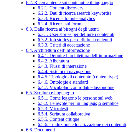
6.2. Ricerca utente sui contenuti e il linguaggio
6.2.1. Content discovery
6.2.2. Dati di ricerca (search keywords)
6.2.3. Ricerca tramite analytics
6.2.4. Ricerca sui forum
6.3. Dalla ricerca ai bisogni degli utenti
6.3.1. User stories per definire i contenuti
6.3.2. Job stories per definire i contenuti
6.3.3. Criteri di accettazione
6.4. Architettura dell’informazione
6.4.1. Definire l’architettura dell’informazione
6.4.2. Alberatura
6.4.3. Flussi di interazione
6.4.4. Sistemi di navigazione
6.4.5. Tipologie di contenuto (content type)
6.4.6. Ontologie e standard
6.4.7. Vocabolari controllati e tassonomie
6.5. Scrittura e linguaggio
6.5.1. Come leggono le persone sul web
6.5.2. Le regole per un linguaggio semplice
6.5.3. Microtesti
6.5.4. Scrittura collaborativa
6.5.5. Content critique
6.5.6. Traduzione e localizzazione dei contenuti
6.6. Documenti