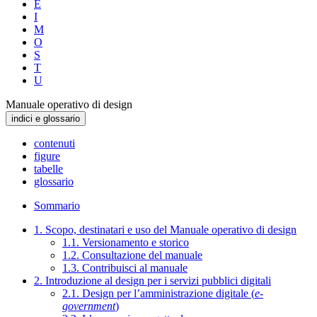
E
I
M
O
S
T
U
Manuale operativo di design
indici e glossario
contenuti
figure
tabelle
glossario
Sommario
1. Scopo, destinatari e uso del Manuale operativo di design
1.1. Versionamento e storico
1.2. Consultazione del manuale
1.3. Contribuisci al manuale
2. Introduzione al design per i servizi pubblici digitali
2.1. Design per l’amministrazione digitale (
e-
government
)