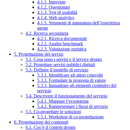
4.1.1. Interviste
4.1.2. Questionari
4.1.3. Test di usabilità
4.1.4. Web analytics
4.1.5. Strumenti di mappatura dell’esperienza
utente
4.2. Ricerca secondaria
4.2.1. Ricerca documentale
4.2.2. Analisi benchmark
4.2.3. Valutazione euristica
5. Progettazione dei servizi
5.1. Cosa sono i servizi e il service design
5.2. Progettare servizi pubblici digitali
5.3. Definire il modello di servizio
5.3.1. Identificare gli attori coinvolti
5.3.2. Formulare la proposta di valore
5.3.3. Inquadrare gli elementi costitutivi del
servizio
5.4. Descrivere il funzionamento del servizio
5.4.1. Mappare l’ecosistema
5.4.2. Rappresentare i flussi di servizio
5.5. Co-progettare le soluzioni
5.5.1. Workshop di co-progettazione
6. Progettazione dei contenuti
6.1. Cos’è il content design