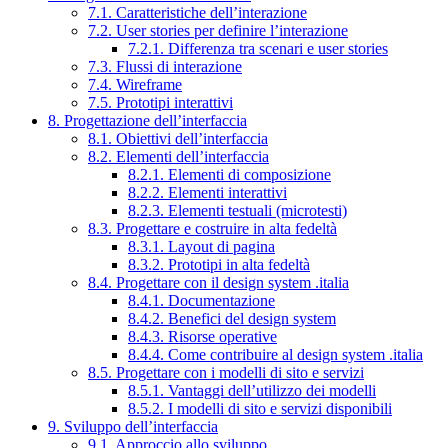
7.1. Caratteristiche dell’interazione
7.2. User stories per definire l’interazione
7.2.1. Differenza tra scenari e user stories
7.3. Flussi di interazione
7.4. Wireframe
7.5. Prototipi interattivi
8. Progettazione dell’interfaccia
8.1. Obiettivi dell’interfaccia
8.2. Elementi dell’interfaccia
8.2.1. Elementi di composizione
8.2.2. Elementi interattivi
8.2.3. Elementi testuali (microtesti)
8.3. Progettare e costruire in alta fedeltà
8.3.1. Layout di pagina
8.3.2. Prototipi in alta fedeltà
8.4. Progettare con il design system .italia
8.4.1. Documentazione
8.4.2. Benefici del design system
8.4.3. Risorse operative
8.4.4. Come contribuire al design system .italia
8.5. Progettare con i modelli di sito e servizi
8.5.1. Vantaggi dell’utilizzo dei modelli
8.5.2. I modelli di sito e servizi disponibili
9. Sviluppo dell’interfaccia
9.1. Approccio allo sviluppo