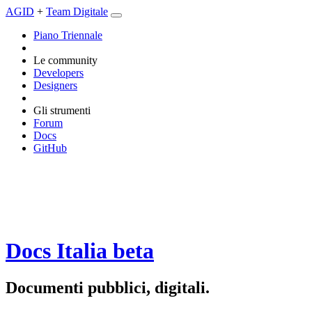
AGID
+
Team Digitale
Piano Triennale
Le community
Developers
Designers
Gli strumenti
Forum
Docs
GitHub
Docs Italia
beta
Documenti pubblici, digitali.