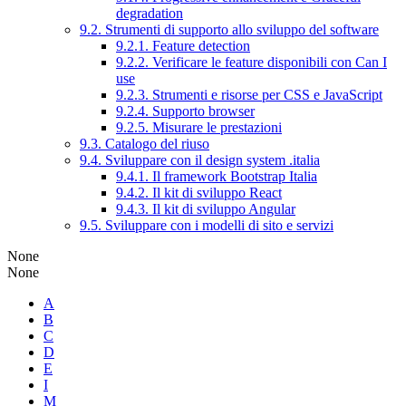
degradation
9.2. Strumenti di supporto allo sviluppo del software
9.2.1. Feature detection
9.2.2. Verificare le feature disponibili con Can I
use
9.2.3. Strumenti e risorse per CSS e JavaScript
9.2.4. Supporto browser
9.2.5. Misurare le prestazioni
9.3. Catalogo del riuso
9.4. Sviluppare con il design system .italia
9.4.1. Il framework Bootstrap Italia
9.4.2. Il kit di sviluppo React
9.4.3. Il kit di sviluppo Angular
9.5. Sviluppare con i modelli di sito e servizi
None
None
A
B
C
D
E
I
M