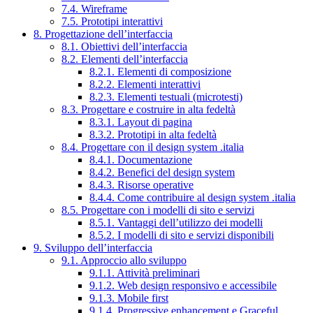
7.4. Wireframe
7.5. Prototipi interattivi
8. Progettazione dell’interfaccia
8.1. Obiettivi dell’interfaccia
8.2. Elementi dell’interfaccia
8.2.1. Elementi di composizione
8.2.2. Elementi interattivi
8.2.3. Elementi testuali (microtesti)
8.3. Progettare e costruire in alta fedeltà
8.3.1. Layout di pagina
8.3.2. Prototipi in alta fedeltà
8.4. Progettare con il design system .italia
8.4.1. Documentazione
8.4.2. Benefici del design system
8.4.3. Risorse operative
8.4.4. Come contribuire al design system .italia
8.5. Progettare con i modelli di sito e servizi
8.5.1. Vantaggi dell’utilizzo dei modelli
8.5.2. I modelli di sito e servizi disponibili
9. Sviluppo dell’interfaccia
9.1. Approccio allo sviluppo
9.1.1. Attività preliminari
9.1.2. Web design responsivo e accessibile
9.1.3. Mobile first
9.1.4. Progressive enhancement e Graceful