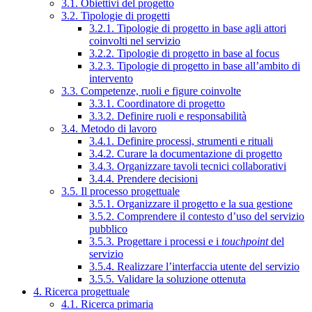
3.1. Obiettivi del progetto
3.2. Tipologie di progetti
3.2.1. Tipologie di progetto in base agli attori
coinvolti nel servizio
3.2.2. Tipologie di progetto in base al focus
3.2.3. Tipologie di progetto in base all’ambito di
intervento
3.3. Competenze, ruoli e figure coinvolte
3.3.1. Coordinatore di progetto
3.3.2. Definire ruoli e responsabilità
3.4. Metodo di lavoro
3.4.1. Definire processi, strumenti e rituali
3.4.2. Curare la documentazione di progetto
3.4.3. Organizzare tavoli tecnici collaborativi
3.4.4. Prendere decisioni
3.5. Il processo progettuale
3.5.1. Organizzare il progetto e la sua gestione
3.5.2. Comprendere il contesto d’uso del servizio
pubblico
3.5.3. Progettare i processi e i
touchpoint
del
servizio
3.5.4. Realizzare l’interfaccia utente del servizio
3.5.5. Validare la soluzione ottenuta
4. Ricerca progettuale
4.1. Ricerca primaria