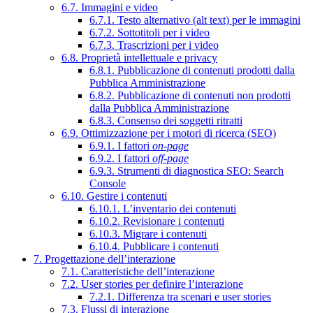
6.7. Immagini e video
6.7.1. Testo alternativo (alt text) per le immagini
6.7.2. Sottotitoli per i video
6.7.3. Trascrizioni per i video
6.8. Proprietà intellettuale e privacy
6.8.1. Pubblicazione di contenuti prodotti dalla
Pubblica Amministrazione
6.8.2. Pubblicazione di contenuti non prodotti
dalla Pubblica Amministrazione
6.8.3. Consenso dei soggetti ritratti
6.9. Ottimizzazione per i motori di ricerca (SEO)
6.9.1. I fattori
on-page
6.9.2. I fattori
off-page
6.9.3. Strumenti di diagnostica SEO: Search
Console
6.10. Gestire i contenuti
6.10.1. L’inventario dei contenuti
6.10.2. Revisionare i contenuti
6.10.3. Migrare i contenuti
6.10.4. Pubblicare i contenuti
7. Progettazione dell’interazione
7.1. Caratteristiche dell’interazione
7.2. User stories per definire l’interazione
7.2.1. Differenza tra scenari e user stories
7.3. Flussi di interazione