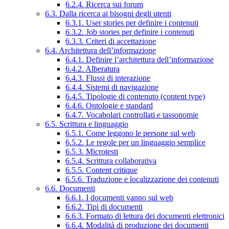
6.2.4. Ricerca sui forum
6.3. Dalla ricerca ai bisogni degli utenti
6.3.1. User stories per definire i contenuti
6.3.2. Job stories per definire i contenuti
6.3.3. Criteri di accettazione
6.4. Architettura dell’informazione
6.4.1. Definire l’architettura dell’informazione
6.4.2. Alberatura
6.4.3. Flussi di interazione
6.4.4. Sistemi di navigazione
6.4.5. Tipologie di contenuto (content type)
6.4.6. Ontologie e standard
6.4.7. Vocabolari controllati e tassonomie
6.5. Scrittura e linguaggio
6.5.1. Come leggono le persone sul web
6.5.2. Le regole per un linguaggio semplice
6.5.3. Microtesti
6.5.4. Scrittura collaborativa
6.5.5. Content critique
6.5.6. Traduzione e localizzazione dei contenuti
6.6. Documenti
6.6.1. I documenti vanno sul web
6.6.2. Tipi di documenti
6.6.3. Formato di lettura dei documenti elettronici
6.6.4. Modalità di produzione dei documenti