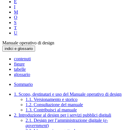
E
I
M
O
S
T
U
Manuale operativo di design
indici e glossario
contenuti
figure
tabelle
glossario
Sommario
1. Scopo, destinatari e uso del Manuale operativo di design
1.1. Versionamento e storico
1.2. Consultazione del manuale
1.3. Contribuisci al manuale
2. Introduzione al design per i servizi pubblici digitali
2.1. Design per l’amministrazione digitale (
e-
government
)