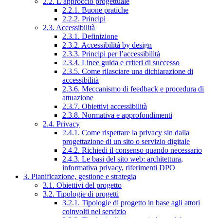
2.2. L’approccio progettuale
2.2.1. Buone pratiche
2.2.2. Principi
2.3. Accessibilità
2.3.1. Definizione
2.3.2. Accessibilità by design
2.3.3. Principi per l’accessibilità
2.3.4. Linee guida e criteri di successo
2.3.5. Come rilasciare una dichiarazione di
accessibilità
2.3.6. Meccanismo di feedback e procedura di
attuazione
2.3.7. Obiettivi accessibilità
2.3.8. Normativa e approfondimenti
2.4. Privacy
2.4.1. Come rispettare la privacy sin dalla
progettazione di un sito o servizio digitale
2.4.2. Richiedi il consenso quando necessario
2.4.3. Le basi del sito web: architettura,
informativa privacy, riferimenti DPO
3. Pianificazione, gestione e strategia
3.1. Obiettivi del progetto
3.2. Tipologie di progetti
3.2.1. Tipologie di progetto in base agli attori
coinvolti nel servizio