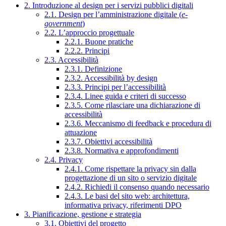
2. Introduzione al design per i servizi pubblici digitali
2.1. Design per l’amministrazione digitale (
e-
government
)
2.2. L’approccio progettuale
2.2.1. Buone pratiche
2.2.2. Principi
2.3. Accessibilità
2.3.1. Definizione
2.3.2. Accessibilità by design
2.3.3. Principi per l’accessibilità
2.3.4. Linee guida e criteri di successo
2.3.5. Come rilasciare una dichiarazione di
accessibilità
2.3.6. Meccanismo di feedback e procedura di
attuazione
2.3.7. Obiettivi accessibilità
2.3.8. Normativa e approfondimenti
2.4. Privacy
2.4.1. Come rispettare la privacy sin dalla
progettazione di un sito o servizio digitale
2.4.2. Richiedi il consenso quando necessario
2.4.3. Le basi del sito web: architettura,
informativa privacy, riferimenti DPO
3. Pianificazione, gestione e strategia
3.1. Obiettivi del progetto