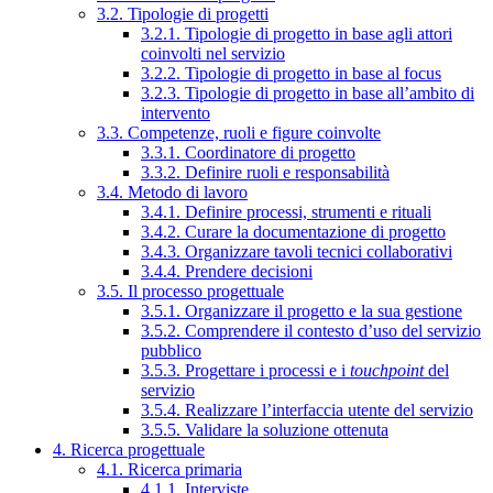
3.2. Tipologie di progetti
3.2.1. Tipologie di progetto in base agli attori
coinvolti nel servizio
3.2.2. Tipologie di progetto in base al focus
3.2.3. Tipologie di progetto in base all’ambito di
intervento
3.3. Competenze, ruoli e figure coinvolte
3.3.1. Coordinatore di progetto
3.3.2. Definire ruoli e responsabilità
3.4. Metodo di lavoro
3.4.1. Definire processi, strumenti e rituali
3.4.2. Curare la documentazione di progetto
3.4.3. Organizzare tavoli tecnici collaborativi
3.4.4. Prendere decisioni
3.5. Il processo progettuale
3.5.1. Organizzare il progetto e la sua gestione
3.5.2. Comprendere il contesto d’uso del servizio
pubblico
3.5.3. Progettare i processi e i
touchpoint
del
servizio
3.5.4. Realizzare l’interfaccia utente del servizio
3.5.5. Validare la soluzione ottenuta
4. Ricerca progettuale
4.1. Ricerca primaria
4.1.1. Interviste