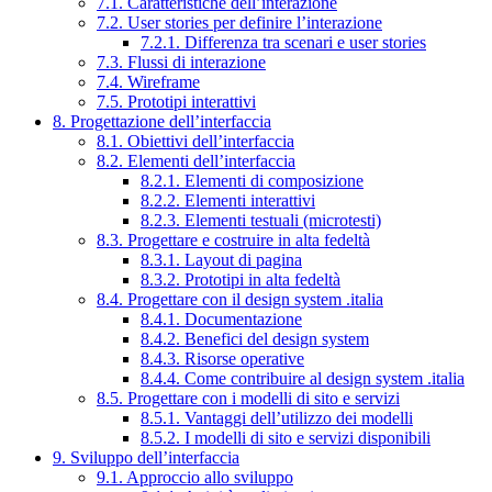
7.1. Caratteristiche dell’interazione
7.2. User stories per definire l’interazione
7.2.1. Differenza tra scenari e user stories
7.3. Flussi di interazione
7.4. Wireframe
7.5. Prototipi interattivi
8. Progettazione dell’interfaccia
8.1. Obiettivi dell’interfaccia
8.2. Elementi dell’interfaccia
8.2.1. Elementi di composizione
8.2.2. Elementi interattivi
8.2.3. Elementi testuali (microtesti)
8.3. Progettare e costruire in alta fedeltà
8.3.1. Layout di pagina
8.3.2. Prototipi in alta fedeltà
8.4. Progettare con il design system .italia
8.4.1. Documentazione
8.4.2. Benefici del design system
8.4.3. Risorse operative
8.4.4. Come contribuire al design system .italia
8.5. Progettare con i modelli di sito e servizi
8.5.1. Vantaggi dell’utilizzo dei modelli
8.5.2. I modelli di sito e servizi disponibili
9. Sviluppo dell’interfaccia
9.1. Approccio allo sviluppo