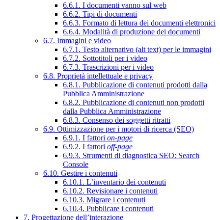
6.6.1. I documenti vanno sul web
6.6.2. Tipi di documenti
6.6.3. Formato di lettura dei documenti elettronici
6.6.4. Modalità di produzione dei documenti
6.7. Immagini e video
6.7.1. Testo alternativo (alt text) per le immagini
6.7.2. Sottotitoli per i video
6.7.3. Trascrizioni per i video
6.8. Proprietà intellettuale e privacy
6.8.1. Pubblicazione di contenuti prodotti dalla
Pubblica Amministrazione
6.8.2. Pubblicazione di contenuti non prodotti
dalla Pubblica Amministrazione
6.8.3. Consenso dei soggetti ritratti
6.9. Ottimizzazione per i motori di ricerca (SEO)
6.9.1. I fattori
on-page
6.9.2. I fattori
off-page
6.9.3. Strumenti di diagnostica SEO: Search
Console
6.10. Gestire i contenuti
6.10.1. L’inventario dei contenuti
6.10.2. Revisionare i contenuti
6.10.3. Migrare i contenuti
6.10.4. Pubblicare i contenuti
7. Progettazione dell’interazione