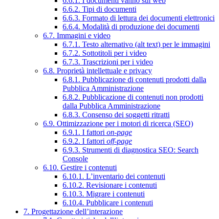
6.6.1. I documenti vanno sul web
6.6.2. Tipi di documenti
6.6.3. Formato di lettura dei documenti elettronici
6.6.4. Modalità di produzione dei documenti
6.7. Immagini e video
6.7.1. Testo alternativo (alt text) per le immagini
6.7.2. Sottotitoli per i video
6.7.3. Trascrizioni per i video
6.8. Proprietà intellettuale e privacy
6.8.1. Pubblicazione di contenuti prodotti dalla
Pubblica Amministrazione
6.8.2. Pubblicazione di contenuti non prodotti
dalla Pubblica Amministrazione
6.8.3. Consenso dei soggetti ritratti
6.9. Ottimizzazione per i motori di ricerca (SEO)
6.9.1. I fattori
on-page
6.9.2. I fattori
off-page
6.9.3. Strumenti di diagnostica SEO: Search
Console
6.10. Gestire i contenuti
6.10.1. L’inventario dei contenuti
6.10.2. Revisionare i contenuti
6.10.3. Migrare i contenuti
6.10.4. Pubblicare i contenuti
7. Progettazione dell’interazione