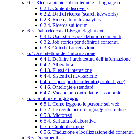
6.2. Ricerca utente sui contenuti e il linguaggio
6.2.1. Content discovery
6.2.2. Dati di ricerca (search keywords)
6.2.3. Ricerca tramite analytics
6.2.4. Ricerca sui forum
6.3. Dalla ricerca ai bisogni degli utenti
6.3.1. User stories per definire i contenuti
6.3.2. Job stories per definire i contenuti
6.3.3. Criteri di accettazione
6.4. Architettura dell’informazione
6.4.1. Definire l’architettura dell’informazione
6.4.2. Alberatura
6.4.3. Flussi di interazione
6.4.4. Sistemi di navigazione
6.4.5. Tipologie di contenuto (content type)
6.4.6. Ontologie e standard
6.4.7. Vocabolari controllati e tassonomie
6.5. Scrittura e linguaggio
6.5.1. Come leggono le persone sul web
6.5.2. Le regole per un linguaggio semplice
6.5.3. Microtesti
6.5.4. Scrittura collaborativa
6.5.5. Content critique
6.5.6. Traduzione e localizzazione dei contenuti
6.6. Documenti