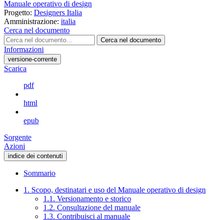
Manuale operativo di design
Progetto:
Designers Italia
Amministrazione:
italia
Cerca nel documento
Cerca nel documento
Informazioni
versione-corrente
Scarica
pdf
html
epub
Sorgente
Azioni
indice dei contenuti
Sommario
1. Scopo, destinatari e uso del Manuale operativo di design
1.1. Versionamento e storico
1.2. Consultazione del manuale
1.3. Contribuisci al manuale