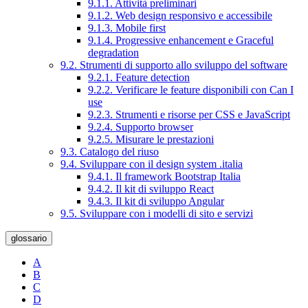
9.1.1. Attività preliminari
9.1.2. Web design responsivo e accessibile
9.1.3. Mobile first
9.1.4. Progressive enhancement e Graceful
degradation
9.2. Strumenti di supporto allo sviluppo del software
9.2.1. Feature detection
9.2.2. Verificare le feature disponibili con Can I
use
9.2.3. Strumenti e risorse per CSS e JavaScript
9.2.4. Supporto browser
9.2.5. Misurare le prestazioni
9.3. Catalogo del riuso
9.4. Sviluppare con il design system .italia
9.4.1. Il framework Bootstrap Italia
9.4.2. Il kit di sviluppo React
9.4.3. Il kit di sviluppo Angular
9.5. Sviluppare con i modelli di sito e servizi
glossario
A
B
C
D