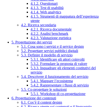
4.1.2. Questionari
4.1.3. Test di usabilità
4.1.4. Web analytics
4.1.5. Strumenti di mappatura dell’esperienza
utente
4.2. Ricerca secondaria
4.2.1. Ricerca documentale
4.2.2. Analisi benchmark
4.2.3. Valutazione euristica
5. Progettazione dei servizi
5.1. Cosa sono i servizi e il service design
5.2. Progettare servizi pubblici digitali
5.3. Definire il modello di servizio
5.3.1. Identificare gli attori coinvolti
5.3.2. Formulare la proposta di valore
5.3.3. Inquadrare gli elementi costitutivi del
servizio
5.4. Descrivere il funzionamento del servizio
5.4.1. Mappare l’ecosistema
5.4.2. Rappresentare i flussi di servizio
5.5. Co-progettare le soluzioni
5.5.1. Workshop di co-progettazione
6. Progettazione dei contenuti
6.1. Cos’è il content design
6.2. Ricerca utente sui contenuti e il linguaggio