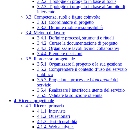
3.2.2. Tipologie di progetto in base al focus
3.2.3. Tipologie di progetto in base all’ambito di
intervento
3.3. Competenze, ruoli e figure coinvolte
3.3.1. Coordinatore di progetto
3.3.2. Definire ruoli e responsabilità
3.4. Metodo di lavoro
3.4.1. Definire processi, strumenti e rituali
3.4.2. Curare la documentazione di progetto
3.4.3. Organizzare tavoli tecnici collaborativi
3.4.4. Prendere decisioni
3.5. Il processo progettuale
3.5.1. Organizzare il progetto e la sua gestione
3.5.2. Comprendere il contesto d’uso del servizio
pubblico
3.5.3. Progettare i processi e i
touchpoint
del
servizio
3.5.4. Realizzare l’interfaccia utente del servizio
3.5.5. Validare la soluzione ottenuta
4. Ricerca progettuale
4.1. Ricerca primaria
4.1.1. Interviste
4.1.2. Questionari
4.1.3. Test di usabilità
4.1.4. Web analytics