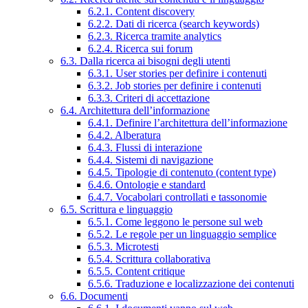
6.2.1. Content discovery
6.2.2. Dati di ricerca (search keywords)
6.2.3. Ricerca tramite analytics
6.2.4. Ricerca sui forum
6.3. Dalla ricerca ai bisogni degli utenti
6.3.1. User stories per definire i contenuti
6.3.2. Job stories per definire i contenuti
6.3.3. Criteri di accettazione
6.4. Architettura dell’informazione
6.4.1. Definire l’architettura dell’informazione
6.4.2. Alberatura
6.4.3. Flussi di interazione
6.4.4. Sistemi di navigazione
6.4.5. Tipologie di contenuto (content type)
6.4.6. Ontologie e standard
6.4.7. Vocabolari controllati e tassonomie
6.5. Scrittura e linguaggio
6.5.1. Come leggono le persone sul web
6.5.2. Le regole per un linguaggio semplice
6.5.3. Microtesti
6.5.4. Scrittura collaborativa
6.5.5. Content critique
6.5.6. Traduzione e localizzazione dei contenuti
6.6. Documenti