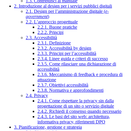
1.3. Contribuisci al manuale
2. Introduzione al design per i servizi pubblici digitali
2.1. Design per l’amministrazione digitale (
e-
government
)
2.2. L’approccio progettuale
2.2.1. Buone pratiche
2.2.2. Principi
2.3. Accessibilità
2.3.1. Definizione
2.3.2. Accessibilità by design
2.3.3. Principi per l’accessibilità
2.3.4. Linee guida e criteri di successo
2.3.5. Come rilasciare una dichiarazione di
accessibilità
2.3.6. Meccanismo di feedback e procedura di
attuazione
2.3.7. Obiettivi accessibilità
2.3.8. Normativa e approfondimenti
2.4. Privacy
2.4.1. Come rispettare la privacy sin dalla
progettazione di un sito o servizio digitale
2.4.2. Richiedi il consenso quando necessario
2.4.3. Le basi del sito web: architettura,
informativa privacy, riferimenti DPO
3. Pianificazione, gestione e strategia