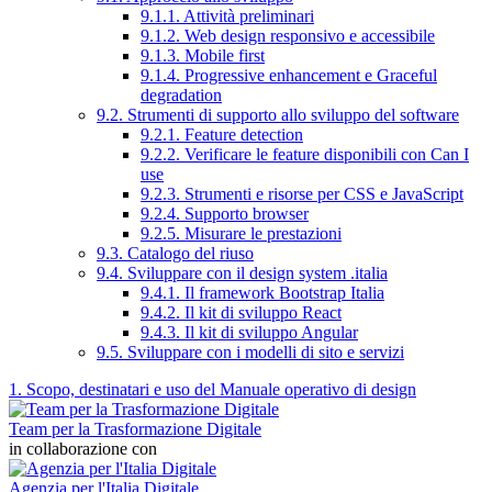
9.1.1. Attività preliminari
9.1.2. Web design responsivo e accessibile
9.1.3. Mobile first
9.1.4. Progressive enhancement e Graceful
degradation
9.2. Strumenti di supporto allo sviluppo del software
9.2.1. Feature detection
9.2.2. Verificare le feature disponibili con Can I
use
9.2.3. Strumenti e risorse per CSS e JavaScript
9.2.4. Supporto browser
9.2.5. Misurare le prestazioni
9.3. Catalogo del riuso
9.4. Sviluppare con il design system .italia
9.4.1. Il framework Bootstrap Italia
9.4.2. Il kit di sviluppo React
9.4.3. Il kit di sviluppo Angular
9.5. Sviluppare con i modelli di sito e servizi
1. Scopo, destinatari e uso del Manuale operativo di design
Team per la Trasformazione Digitale
in collaborazione con
Agenzia per l'Italia Digitale