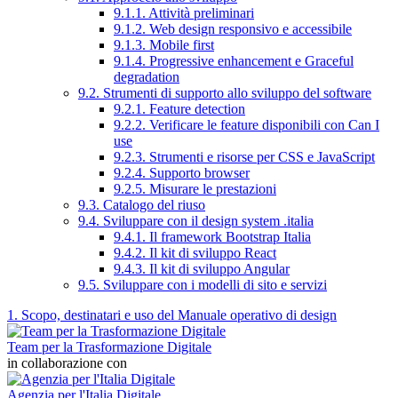
9.1.1. Attività preliminari
9.1.2. Web design responsivo e accessibile
9.1.3. Mobile first
9.1.4. Progressive enhancement e Graceful
degradation
9.2. Strumenti di supporto allo sviluppo del software
9.2.1. Feature detection
9.2.2. Verificare le feature disponibili con Can I
use
9.2.3. Strumenti e risorse per CSS e JavaScript
9.2.4. Supporto browser
9.2.5. Misurare le prestazioni
9.3. Catalogo del riuso
9.4. Sviluppare con il design system .italia
9.4.1. Il framework Bootstrap Italia
9.4.2. Il kit di sviluppo React
9.4.3. Il kit di sviluppo Angular
9.5. Sviluppare con i modelli di sito e servizi
1. Scopo, destinatari e uso del Manuale operativo di design
Team per la Trasformazione Digitale
in collaborazione con
Agenzia per l'Italia Digitale