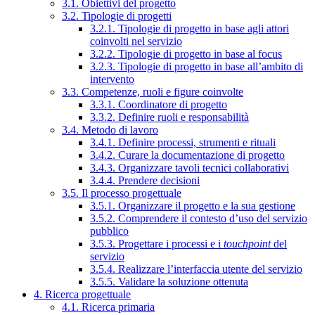
3.1. Obiettivi del progetto
3.2. Tipologie di progetti
3.2.1. Tipologie di progetto in base agli attori
coinvolti nel servizio
3.2.2. Tipologie di progetto in base al focus
3.2.3. Tipologie di progetto in base all’ambito di
intervento
3.3. Competenze, ruoli e figure coinvolte
3.3.1. Coordinatore di progetto
3.3.2. Definire ruoli e responsabilità
3.4. Metodo di lavoro
3.4.1. Definire processi, strumenti e rituali
3.4.2. Curare la documentazione di progetto
3.4.3. Organizzare tavoli tecnici collaborativi
3.4.4. Prendere decisioni
3.5. Il processo progettuale
3.5.1. Organizzare il progetto e la sua gestione
3.5.2. Comprendere il contesto d’uso del servizio
pubblico
3.5.3. Progettare i processi e i
touchpoint
del
servizio
3.5.4. Realizzare l’interfaccia utente del servizio
3.5.5. Validare la soluzione ottenuta
4. Ricerca progettuale
4.1. Ricerca primaria