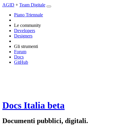
AGID
+
Team Digitale
Piano Triennale
Le community
Developers
Designers
Gli strumenti
Forum
Docs
GitHub
Docs Italia
beta
Documenti pubblici, digitali.