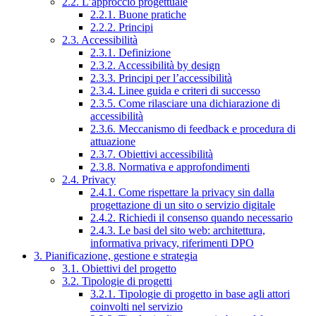
2.2. L’approccio progettuale
2.2.1. Buone pratiche
2.2.2. Principi
2.3. Accessibilità
2.3.1. Definizione
2.3.2. Accessibilità by design
2.3.3. Principi per l’accessibilità
2.3.4. Linee guida e criteri di successo
2.3.5. Come rilasciare una dichiarazione di
accessibilità
2.3.6. Meccanismo di feedback e procedura di
attuazione
2.3.7. Obiettivi accessibilità
2.3.8. Normativa e approfondimenti
2.4. Privacy
2.4.1. Come rispettare la privacy sin dalla
progettazione di un sito o servizio digitale
2.4.2. Richiedi il consenso quando necessario
2.4.3. Le basi del sito web: architettura,
informativa privacy, riferimenti DPO
3. Pianificazione, gestione e strategia
3.1. Obiettivi del progetto
3.2. Tipologie di progetti
3.2.1. Tipologie di progetto in base agli attori
coinvolti nel servizio