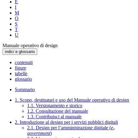
E
I
M
O
S
T
U
Manuale operativo di design
indici e glossario
contenuti
figure
tabelle
glossario
Sommario
1. Scopo, destinatari e uso del Manuale operativo di design
1.1. Versionamento e storico
1.2. Consultazione del manuale
1.3. Contribuisci al manuale
2. Introduzione al design per i servizi pubblici digitali
2.1. Design per l’amministrazione digitale (
e-
government
)