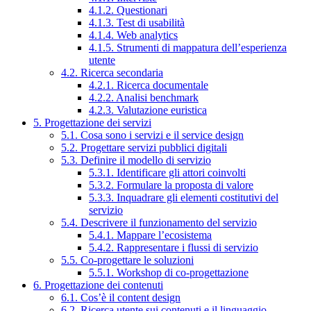
4.1.2. Questionari
4.1.3. Test di usabilità
4.1.4. Web analytics
4.1.5. Strumenti di mappatura dell’esperienza
utente
4.2. Ricerca secondaria
4.2.1. Ricerca documentale
4.2.2. Analisi benchmark
4.2.3. Valutazione euristica
5. Progettazione dei servizi
5.1. Cosa sono i servizi e il service design
5.2. Progettare servizi pubblici digitali
5.3. Definire il modello di servizio
5.3.1. Identificare gli attori coinvolti
5.3.2. Formulare la proposta di valore
5.3.3. Inquadrare gli elementi costitutivi del
servizio
5.4. Descrivere il funzionamento del servizio
5.4.1. Mappare l’ecosistema
5.4.2. Rappresentare i flussi di servizio
5.5. Co-progettare le soluzioni
5.5.1. Workshop di co-progettazione
6. Progettazione dei contenuti
6.1. Cos’è il content design
6.2. Ricerca utente sui contenuti e il linguaggio