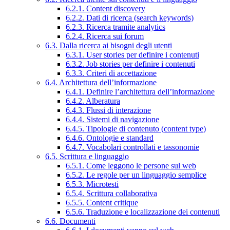
6.2.1. Content discovery
6.2.2. Dati di ricerca (search keywords)
6.2.3. Ricerca tramite analytics
6.2.4. Ricerca sui forum
6.3. Dalla ricerca ai bisogni degli utenti
6.3.1. User stories per definire i contenuti
6.3.2. Job stories per definire i contenuti
6.3.3. Criteri di accettazione
6.4. Architettura dell’informazione
6.4.1. Definire l’architettura dell’informazione
6.4.2. Alberatura
6.4.3. Flussi di interazione
6.4.4. Sistemi di navigazione
6.4.5. Tipologie di contenuto (content type)
6.4.6. Ontologie e standard
6.4.7. Vocabolari controllati e tassonomie
6.5. Scrittura e linguaggio
6.5.1. Come leggono le persone sul web
6.5.2. Le regole per un linguaggio semplice
6.5.3. Microtesti
6.5.4. Scrittura collaborativa
6.5.5. Content critique
6.5.6. Traduzione e localizzazione dei contenuti
6.6. Documenti