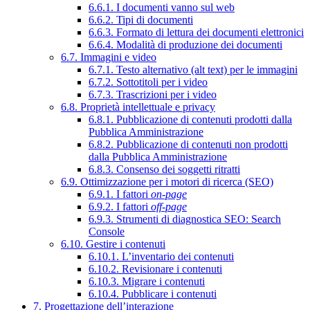
6.6.1. I documenti vanno sul web
6.6.2. Tipi di documenti
6.6.3. Formato di lettura dei documenti elettronici
6.6.4. Modalità di produzione dei documenti
6.7. Immagini e video
6.7.1. Testo alternativo (alt text) per le immagini
6.7.2. Sottotitoli per i video
6.7.3. Trascrizioni per i video
6.8. Proprietà intellettuale e privacy
6.8.1. Pubblicazione di contenuti prodotti dalla
Pubblica Amministrazione
6.8.2. Pubblicazione di contenuti non prodotti
dalla Pubblica Amministrazione
6.8.3. Consenso dei soggetti ritratti
6.9. Ottimizzazione per i motori di ricerca (SEO)
6.9.1. I fattori
on-page
6.9.2. I fattori
off-page
6.9.3. Strumenti di diagnostica SEO: Search
Console
6.10. Gestire i contenuti
6.10.1. L’inventario dei contenuti
6.10.2. Revisionare i contenuti
6.10.3. Migrare i contenuti
6.10.4. Pubblicare i contenuti
7. Progettazione dell’interazione