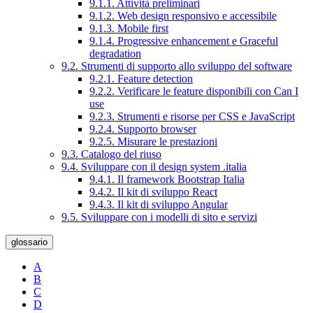
9.1.1. Attività preliminari
9.1.2. Web design responsivo e accessibile
9.1.3. Mobile first
9.1.4. Progressive enhancement e Graceful
degradation
9.2. Strumenti di supporto allo sviluppo del software
9.2.1. Feature detection
9.2.2. Verificare le feature disponibili con Can I
use
9.2.3. Strumenti e risorse per CSS e JavaScript
9.2.4. Supporto browser
9.2.5. Misurare le prestazioni
9.3. Catalogo del riuso
9.4. Sviluppare con il design system .italia
9.4.1. Il framework Bootstrap Italia
9.4.2. Il kit di sviluppo React
9.4.3. Il kit di sviluppo Angular
9.5. Sviluppare con i modelli di sito e servizi
glossario
A
B
C
D