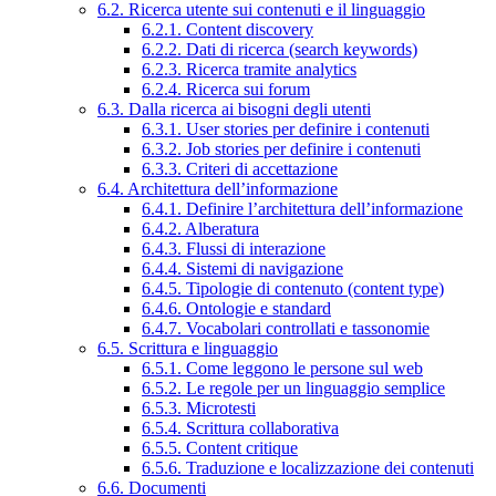
6.2. Ricerca utente sui contenuti e il linguaggio
6.2.1. Content discovery
6.2.2. Dati di ricerca (search keywords)
6.2.3. Ricerca tramite analytics
6.2.4. Ricerca sui forum
6.3. Dalla ricerca ai bisogni degli utenti
6.3.1. User stories per definire i contenuti
6.3.2. Job stories per definire i contenuti
6.3.3. Criteri di accettazione
6.4. Architettura dell’informazione
6.4.1. Definire l’architettura dell’informazione
6.4.2. Alberatura
6.4.3. Flussi di interazione
6.4.4. Sistemi di navigazione
6.4.5. Tipologie di contenuto (content type)
6.4.6. Ontologie e standard
6.4.7. Vocabolari controllati e tassonomie
6.5. Scrittura e linguaggio
6.5.1. Come leggono le persone sul web
6.5.2. Le regole per un linguaggio semplice
6.5.3. Microtesti
6.5.4. Scrittura collaborativa
6.5.5. Content critique
6.5.6. Traduzione e localizzazione dei contenuti
6.6. Documenti