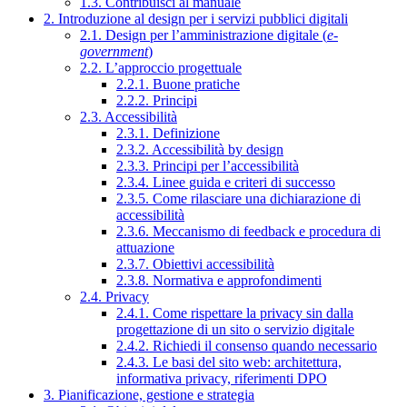
1.3. Contribuisci al manuale
2. Introduzione al design per i servizi pubblici digitali
2.1. Design per l’amministrazione digitale (
e-
government
)
2.2. L’approccio progettuale
2.2.1. Buone pratiche
2.2.2. Principi
2.3. Accessibilità
2.3.1. Definizione
2.3.2. Accessibilità by design
2.3.3. Principi per l’accessibilità
2.3.4. Linee guida e criteri di successo
2.3.5. Come rilasciare una dichiarazione di
accessibilità
2.3.6. Meccanismo di feedback e procedura di
attuazione
2.3.7. Obiettivi accessibilità
2.3.8. Normativa e approfondimenti
2.4. Privacy
2.4.1. Come rispettare la privacy sin dalla
progettazione di un sito o servizio digitale
2.4.2. Richiedi il consenso quando necessario
2.4.3. Le basi del sito web: architettura,
informativa privacy, riferimenti DPO
3. Pianificazione, gestione e strategia