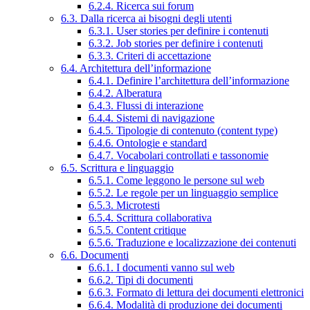
6.2.4. Ricerca sui forum
6.3. Dalla ricerca ai bisogni degli utenti
6.3.1. User stories per definire i contenuti
6.3.2. Job stories per definire i contenuti
6.3.3. Criteri di accettazione
6.4. Architettura dell’informazione
6.4.1. Definire l’architettura dell’informazione
6.4.2. Alberatura
6.4.3. Flussi di interazione
6.4.4. Sistemi di navigazione
6.4.5. Tipologie di contenuto (content type)
6.4.6. Ontologie e standard
6.4.7. Vocabolari controllati e tassonomie
6.5. Scrittura e linguaggio
6.5.1. Come leggono le persone sul web
6.5.2. Le regole per un linguaggio semplice
6.5.3. Microtesti
6.5.4. Scrittura collaborativa
6.5.5. Content critique
6.5.6. Traduzione e localizzazione dei contenuti
6.6. Documenti
6.6.1. I documenti vanno sul web
6.6.2. Tipi di documenti
6.6.3. Formato di lettura dei documenti elettronici
6.6.4. Modalità di produzione dei documenti