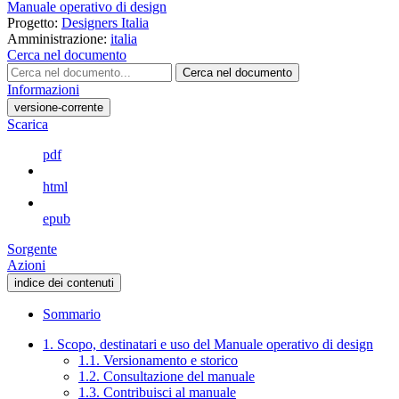
Manuale operativo di design
Progetto:
Designers Italia
Amministrazione:
italia
Cerca nel documento
Cerca nel documento
Informazioni
versione-corrente
Scarica
pdf
html
epub
Sorgente
Azioni
indice dei contenuti
Sommario
1. Scopo, destinatari e uso del Manuale operativo di design
1.1. Versionamento e storico
1.2. Consultazione del manuale
1.3. Contribuisci al manuale