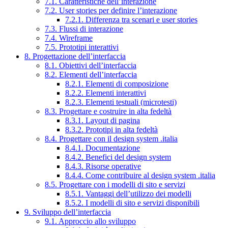
7.1. Caratteristiche dell’interazione
7.2. User stories per definire l’interazione
7.2.1. Differenza tra scenari e user stories
7.3. Flussi di interazione
7.4. Wireframe
7.5. Prototipi interattivi
8. Progettazione dell’interfaccia
8.1. Obiettivi dell’interfaccia
8.2. Elementi dell’interfaccia
8.2.1. Elementi di composizione
8.2.2. Elementi interattivi
8.2.3. Elementi testuali (microtesti)
8.3. Progettare e costruire in alta fedeltà
8.3.1. Layout di pagina
8.3.2. Prototipi in alta fedeltà
8.4. Progettare con il design system .italia
8.4.1. Documentazione
8.4.2. Benefici del design system
8.4.3. Risorse operative
8.4.4. Come contribuire al design system .italia
8.5. Progettare con i modelli di sito e servizi
8.5.1. Vantaggi dell’utilizzo dei modelli
8.5.2. I modelli di sito e servizi disponibili
9. Sviluppo dell’interfaccia
9.1. Approccio allo sviluppo