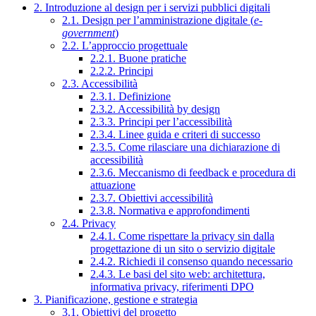
2. Introduzione al design per i servizi pubblici digitali
2.1. Design per l’amministrazione digitale (
e-
government
)
2.2. L’approccio progettuale
2.2.1. Buone pratiche
2.2.2. Principi
2.3. Accessibilità
2.3.1. Definizione
2.3.2. Accessibilità by design
2.3.3. Principi per l’accessibilità
2.3.4. Linee guida e criteri di successo
2.3.5. Come rilasciare una dichiarazione di
accessibilità
2.3.6. Meccanismo di feedback e procedura di
attuazione
2.3.7. Obiettivi accessibilità
2.3.8. Normativa e approfondimenti
2.4. Privacy
2.4.1. Come rispettare la privacy sin dalla
progettazione di un sito o servizio digitale
2.4.2. Richiedi il consenso quando necessario
2.4.3. Le basi del sito web: architettura,
informativa privacy, riferimenti DPO
3. Pianificazione, gestione e strategia
3.1. Obiettivi del progetto