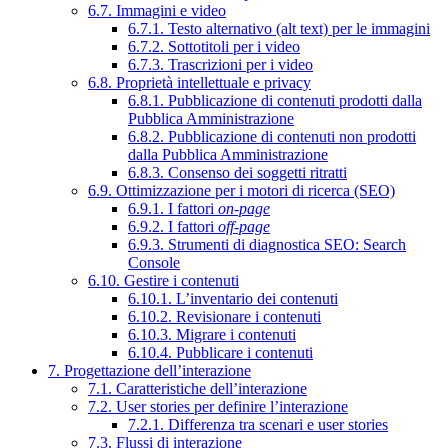
6.7. Immagini e video
6.7.1. Testo alternativo (alt text) per le immagini
6.7.2. Sottotitoli per i video
6.7.3. Trascrizioni per i video
6.8. Proprietà intellettuale e privacy
6.8.1. Pubblicazione di contenuti prodotti dalla
Pubblica Amministrazione
6.8.2. Pubblicazione di contenuti non prodotti
dalla Pubblica Amministrazione
6.8.3. Consenso dei soggetti ritratti
6.9. Ottimizzazione per i motori di ricerca (SEO)
6.9.1. I fattori
on-page
6.9.2. I fattori
off-page
6.9.3. Strumenti di diagnostica SEO: Search
Console
6.10. Gestire i contenuti
6.10.1. L’inventario dei contenuti
6.10.2. Revisionare i contenuti
6.10.3. Migrare i contenuti
6.10.4. Pubblicare i contenuti
7. Progettazione dell’interazione
7.1. Caratteristiche dell’interazione
7.2. User stories per definire l’interazione
7.2.1. Differenza tra scenari e user stories
7.3. Flussi di interazione