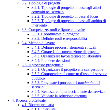
3.2. Tipologie di progetti
3.2.1. Tipologie di progetto in base agli attori
coinvolti nel servizio
3.2.2. Tipologie di progetto in base al focus
3.2.3. Tipologie di progetto in base all’ambito di
intervento
3.3. Competenze, ruoli e figure coinvolte
3.3.1. Coordinatore di progetto
3.3.2. Definire ruoli e responsabilità
3.4. Metodo di lavoro
3.4.1. Definire processi, strumenti e rituali
3.4.2. Curare la documentazione di progetto
3.4.3. Organizzare tavoli tecnici collaborativi
3.4.4. Prendere decisioni
3.5. Il processo progettuale
3.5.1. Organizzare il progetto e la sua gestione
3.5.2. Comprendere il contesto d’uso del servizio
pubblico
3.5.3. Progettare i processi e i
touchpoint
del
servizio
3.5.4. Realizzare l’interfaccia utente del servizio
3.5.5. Validare la soluzione ottenuta
4. Ricerca progettuale
4.1. Ricerca primaria
4.1.1. Interviste