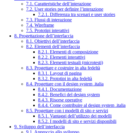
7.1. Caratteristiche dell’interazione
7.2. User stories per definire l’interazione
7.2.1. Differenza tra scenari e user stories
7.3. Flussi di interazione
7.4. Wireframe
7.5. Prototipi interattivi
8. Progettazione dell’interfaccia
8.1. Obiettivi dell’interfaccia
8.2. Elementi dell’interfaccia
8.2.1. Elementi di composizione
8.2.2. Elementi interattivi
8.2.3. Elementi testuali (microtesti)
8.3. Progettare e costruire in alta fedeltà
8.3.1. Layout di pagina
8.3.2. Prototipi in alta fedeltà
8.4. Progettare con il design system .italia
8.4.1. Documentazione
8.4.2. Benefici del design system
8.4.3. Risorse operative
8.4.4. Come contribuire al design system .italia
8.5. Progettare con i modelli di sito e servizi
8.5.1. Vantaggi dell’utilizzo dei modelli
8.5.2. I modelli di sito e servizi disponibili
9. Sviluppo dell’interfaccia
9.1. Approccio allo sviluppo