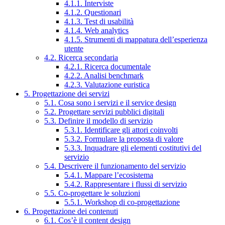
4.1.1. Interviste
4.1.2. Questionari
4.1.3. Test di usabilità
4.1.4. Web analytics
4.1.5. Strumenti di mappatura dell’esperienza
utente
4.2. Ricerca secondaria
4.2.1. Ricerca documentale
4.2.2. Analisi benchmark
4.2.3. Valutazione euristica
5. Progettazione dei servizi
5.1. Cosa sono i servizi e il service design
5.2. Progettare servizi pubblici digitali
5.3. Definire il modello di servizio
5.3.1. Identificare gli attori coinvolti
5.3.2. Formulare la proposta di valore
5.3.3. Inquadrare gli elementi costitutivi del
servizio
5.4. Descrivere il funzionamento del servizio
5.4.1. Mappare l’ecosistema
5.4.2. Rappresentare i flussi di servizio
5.5. Co-progettare le soluzioni
5.5.1. Workshop di co-progettazione
6. Progettazione dei contenuti
6.1. Cos’è il content design