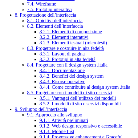
7.4. Wireframe
7.5. Prototipi interattivi
8. Progettazione dell’interfaccia
8.1. Obiettivi dell’interfaccia
8.2. Elementi dell’interfaccia
8.2.1. Elementi di composizione
8.2.2. Elementi interattivi
8.2.3. Elementi testuali (microtesti)
8.3. Progettare e costruire in alta fedeltà
8.3.1. Layout di pagina
8.3.2. Prototipi in alta fedeltà
8.4. Progettare con il design system .italia
8.4.1. Documentazione
8.4.2. Benefici del design system
8.4.3. Risorse operative
8.4.4. Come contribuire al design system .italia
8.5. Progettare con i modelli di sito e servizi
8.5.1. Vantaggi dell’utilizzo dei modelli
8.5.2. I modelli di sito e servizi disponibili
9. Sviluppo dell’interfaccia
9.1. Approccio allo sviluppo
9.1.1. Attività preliminari
9.1.2. Web design responsivo e accessibile
9.1.3. Mobile first
9.1.4. Progressive enhancement e Graceful