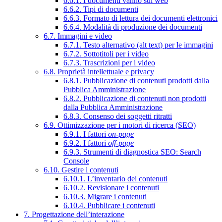
6.6.1. I documenti vanno sul web
6.6.2. Tipi di documenti
6.6.3. Formato di lettura dei documenti elettronici
6.6.4. Modalità di produzione dei documenti
6.7. Immagini e video
6.7.1. Testo alternativo (alt text) per le immagini
6.7.2. Sottotitoli per i video
6.7.3. Trascrizioni per i video
6.8. Proprietà intellettuale e privacy
6.8.1. Pubblicazione di contenuti prodotti dalla
Pubblica Amministrazione
6.8.2. Pubblicazione di contenuti non prodotti
dalla Pubblica Amministrazione
6.8.3. Consenso dei soggetti ritratti
6.9. Ottimizzazione per i motori di ricerca (SEO)
6.9.1. I fattori
on-page
6.9.2. I fattori
off-page
6.9.3. Strumenti di diagnostica SEO: Search
Console
6.10. Gestire i contenuti
6.10.1. L’inventario dei contenuti
6.10.2. Revisionare i contenuti
6.10.3. Migrare i contenuti
6.10.4. Pubblicare i contenuti
7. Progettazione dell’interazione