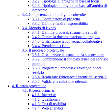
3.2.2. Tipologie di progetto in base al focus
3.2.3. Tipologie di progetto in base all’ambito di
intervento
3.3. Competenze, ruoli e figure coinvolte
3.3.1. Coordinatore di progetto
3.3.2. Definire ruoli e responsabilità
3.4. Metodo di lavoro
3.4.1. Definire processi, strumenti e rituali
3.4.2. Curare la documentazione di progetto
3.4.3. Organizzare tavoli tecnici collaborativi
3.4.4. Prendere decisioni
3.5. Il processo progettuale
3.5.1. Organizzare il progetto e la sua gestione
3.5.2. Comprendere il contesto d’uso del servizio
pubblico
3.5.3. Progettare i processi e i
touchpoint
del
servizio
3.5.4. Realizzare l’interfaccia utente del servizio
3.5.5. Validare la soluzione ottenuta
4. Ricerca progettuale
4.1. Ricerca primaria
4.1.1. Interviste
4.1.2. Questionari
4.1.3. Test di usabilità
4.1.4. Web analytics