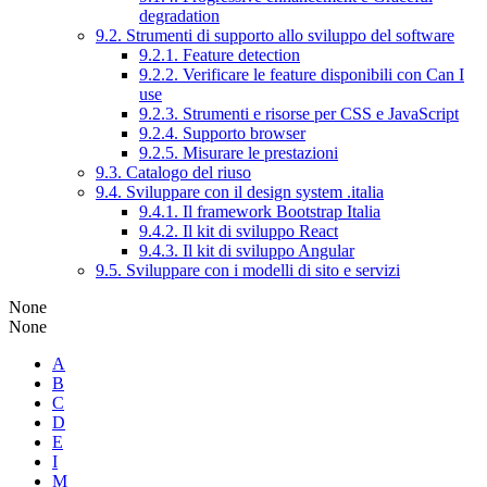
degradation
9.2. Strumenti di supporto allo sviluppo del software
9.2.1. Feature detection
9.2.2. Verificare le feature disponibili con Can I
use
9.2.3. Strumenti e risorse per CSS e JavaScript
9.2.4. Supporto browser
9.2.5. Misurare le prestazioni
9.3. Catalogo del riuso
9.4. Sviluppare con il design system .italia
9.4.1. Il framework Bootstrap Italia
9.4.2. Il kit di sviluppo React
9.4.3. Il kit di sviluppo Angular
9.5. Sviluppare con i modelli di sito e servizi
None
None
A
B
C
D
E
I
M