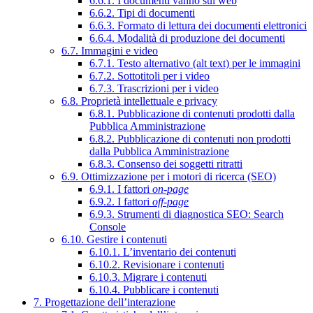
6.6.1. I documenti vanno sul web
6.6.2. Tipi di documenti
6.6.3. Formato di lettura dei documenti elettronici
6.6.4. Modalità di produzione dei documenti
6.7. Immagini e video
6.7.1. Testo alternativo (alt text) per le immagini
6.7.2. Sottotitoli per i video
6.7.3. Trascrizioni per i video
6.8. Proprietà intellettuale e privacy
6.8.1. Pubblicazione di contenuti prodotti dalla
Pubblica Amministrazione
6.8.2. Pubblicazione di contenuti non prodotti
dalla Pubblica Amministrazione
6.8.3. Consenso dei soggetti ritratti
6.9. Ottimizzazione per i motori di ricerca (SEO)
6.9.1. I fattori
on-page
6.9.2. I fattori
off-page
6.9.3. Strumenti di diagnostica SEO: Search
Console
6.10. Gestire i contenuti
6.10.1. L’inventario dei contenuti
6.10.2. Revisionare i contenuti
6.10.3. Migrare i contenuti
6.10.4. Pubblicare i contenuti
7. Progettazione dell’interazione