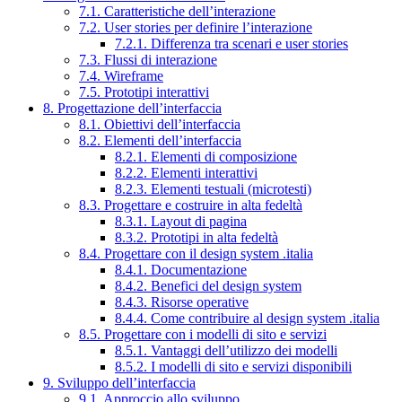
7.1. Caratteristiche dell’interazione
7.2. User stories per definire l’interazione
7.2.1. Differenza tra scenari e user stories
7.3. Flussi di interazione
7.4. Wireframe
7.5. Prototipi interattivi
8. Progettazione dell’interfaccia
8.1. Obiettivi dell’interfaccia
8.2. Elementi dell’interfaccia
8.2.1. Elementi di composizione
8.2.2. Elementi interattivi
8.2.3. Elementi testuali (microtesti)
8.3. Progettare e costruire in alta fedeltà
8.3.1. Layout di pagina
8.3.2. Prototipi in alta fedeltà
8.4. Progettare con il design system .italia
8.4.1. Documentazione
8.4.2. Benefici del design system
8.4.3. Risorse operative
8.4.4. Come contribuire al design system .italia
8.5. Progettare con i modelli di sito e servizi
8.5.1. Vantaggi dell’utilizzo dei modelli
8.5.2. I modelli di sito e servizi disponibili
9. Sviluppo dell’interfaccia
9.1. Approccio allo sviluppo