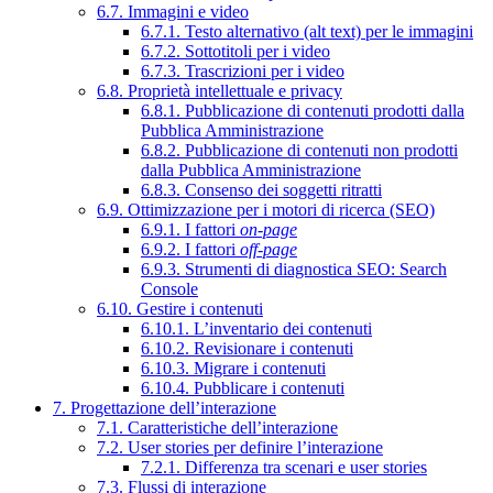
6.7. Immagini e video
6.7.1. Testo alternativo (alt text) per le immagini
6.7.2. Sottotitoli per i video
6.7.3. Trascrizioni per i video
6.8. Proprietà intellettuale e privacy
6.8.1. Pubblicazione di contenuti prodotti dalla
Pubblica Amministrazione
6.8.2. Pubblicazione di contenuti non prodotti
dalla Pubblica Amministrazione
6.8.3. Consenso dei soggetti ritratti
6.9. Ottimizzazione per i motori di ricerca (SEO)
6.9.1. I fattori
on-page
6.9.2. I fattori
off-page
6.9.3. Strumenti di diagnostica SEO: Search
Console
6.10. Gestire i contenuti
6.10.1. L’inventario dei contenuti
6.10.2. Revisionare i contenuti
6.10.3. Migrare i contenuti
6.10.4. Pubblicare i contenuti
7. Progettazione dell’interazione
7.1. Caratteristiche dell’interazione
7.2. User stories per definire l’interazione
7.2.1. Differenza tra scenari e user stories
7.3. Flussi di interazione