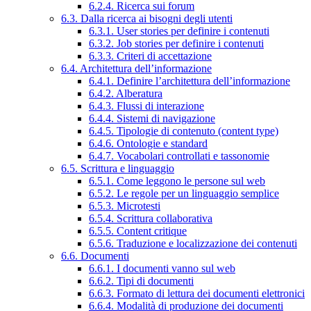
6.2.4. Ricerca sui forum
6.3. Dalla ricerca ai bisogni degli utenti
6.3.1. User stories per definire i contenuti
6.3.2. Job stories per definire i contenuti
6.3.3. Criteri di accettazione
6.4. Architettura dell’informazione
6.4.1. Definire l’architettura dell’informazione
6.4.2. Alberatura
6.4.3. Flussi di interazione
6.4.4. Sistemi di navigazione
6.4.5. Tipologie di contenuto (content type)
6.4.6. Ontologie e standard
6.4.7. Vocabolari controllati e tassonomie
6.5. Scrittura e linguaggio
6.5.1. Come leggono le persone sul web
6.5.2. Le regole per un linguaggio semplice
6.5.3. Microtesti
6.5.4. Scrittura collaborativa
6.5.5. Content critique
6.5.6. Traduzione e localizzazione dei contenuti
6.6. Documenti
6.6.1. I documenti vanno sul web
6.6.2. Tipi di documenti
6.6.3. Formato di lettura dei documenti elettronici
6.6.4. Modalità di produzione dei documenti