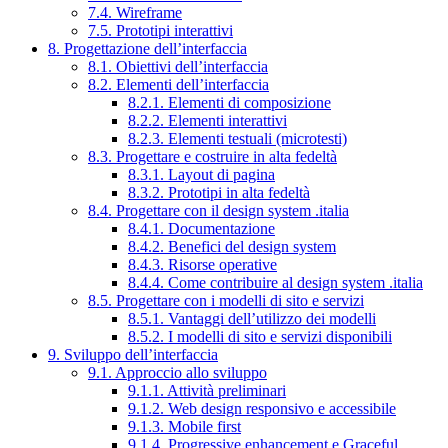
7.4. Wireframe
7.5. Prototipi interattivi
8. Progettazione dell’interfaccia
8.1. Obiettivi dell’interfaccia
8.2. Elementi dell’interfaccia
8.2.1. Elementi di composizione
8.2.2. Elementi interattivi
8.2.3. Elementi testuali (microtesti)
8.3. Progettare e costruire in alta fedeltà
8.3.1. Layout di pagina
8.3.2. Prototipi in alta fedeltà
8.4. Progettare con il design system .italia
8.4.1. Documentazione
8.4.2. Benefici del design system
8.4.3. Risorse operative
8.4.4. Come contribuire al design system .italia
8.5. Progettare con i modelli di sito e servizi
8.5.1. Vantaggi dell’utilizzo dei modelli
8.5.2. I modelli di sito e servizi disponibili
9. Sviluppo dell’interfaccia
9.1. Approccio allo sviluppo
9.1.1. Attività preliminari
9.1.2. Web design responsivo e accessibile
9.1.3. Mobile first
9.1.4. Progressive enhancement e Graceful