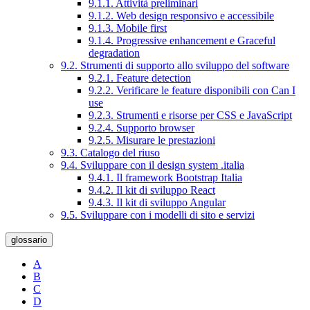
9.1.1. Attività preliminari
9.1.2. Web design responsivo e accessibile
9.1.3. Mobile first
9.1.4. Progressive enhancement e Graceful
degradation
9.2. Strumenti di supporto allo sviluppo del software
9.2.1. Feature detection
9.2.2. Verificare le feature disponibili con Can I
use
9.2.3. Strumenti e risorse per CSS e JavaScript
9.2.4. Supporto browser
9.2.5. Misurare le prestazioni
9.3. Catalogo del riuso
9.4. Sviluppare con il design system .italia
9.4.1. Il framework Bootstrap Italia
9.4.2. Il kit di sviluppo React
9.4.3. Il kit di sviluppo Angular
9.5. Sviluppare con i modelli di sito e servizi
glossario
A
B
C
D