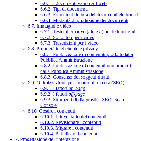
6.6.1. I documenti vanno sul web
6.6.2. Tipi di documenti
6.6.3. Formato di lettura dei documenti elettronici
6.6.4. Modalità di produzione dei documenti
6.7. Immagini e video
6.7.1. Testo alternativo (alt text) per le immagini
6.7.2. Sottotitoli per i video
6.7.3. Trascrizioni per i video
6.8. Proprietà intellettuale e privacy
6.8.1. Pubblicazione di contenuti prodotti dalla
Pubblica Amministrazione
6.8.2. Pubblicazione di contenuti non prodotti
dalla Pubblica Amministrazione
6.8.3. Consenso dei soggetti ritratti
6.9. Ottimizzazione per i motori di ricerca (SEO)
6.9.1. I fattori
on-page
6.9.2. I fattori
off-page
6.9.3. Strumenti di diagnostica SEO: Search
Console
6.10. Gestire i contenuti
6.10.1. L’inventario dei contenuti
6.10.2. Revisionare i contenuti
6.10.3. Migrare i contenuti
6.10.4. Pubblicare i contenuti
7. Progettazione dell’interazione