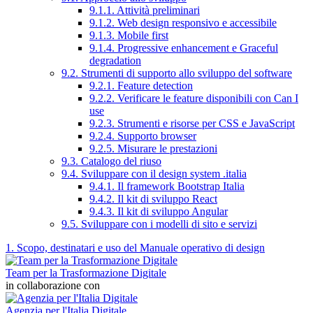
9.1.1. Attività preliminari
9.1.2. Web design responsivo e accessibile
9.1.3. Mobile first
9.1.4. Progressive enhancement e Graceful
degradation
9.2. Strumenti di supporto allo sviluppo del software
9.2.1. Feature detection
9.2.2. Verificare le feature disponibili con Can I
use
9.2.3. Strumenti e risorse per CSS e JavaScript
9.2.4. Supporto browser
9.2.5. Misurare le prestazioni
9.3. Catalogo del riuso
9.4. Sviluppare con il design system .italia
9.4.1. Il framework Bootstrap Italia
9.4.2. Il kit di sviluppo React
9.4.3. Il kit di sviluppo Angular
9.5. Sviluppare con i modelli di sito e servizi
1. Scopo, destinatari e uso del Manuale operativo di design
Team per la Trasformazione Digitale
in collaborazione con
Agenzia per l'Italia Digitale