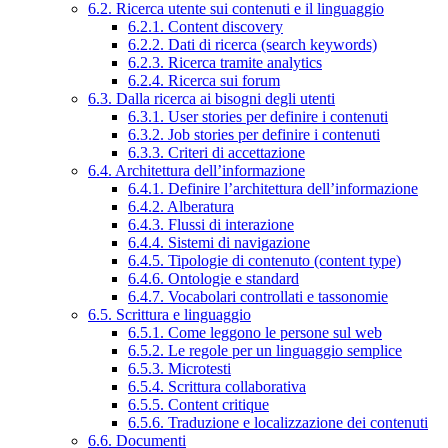
6.2. Ricerca utente sui contenuti e il linguaggio
6.2.1. Content discovery
6.2.2. Dati di ricerca (search keywords)
6.2.3. Ricerca tramite analytics
6.2.4. Ricerca sui forum
6.3. Dalla ricerca ai bisogni degli utenti
6.3.1. User stories per definire i contenuti
6.3.2. Job stories per definire i contenuti
6.3.3. Criteri di accettazione
6.4. Architettura dell’informazione
6.4.1. Definire l’architettura dell’informazione
6.4.2. Alberatura
6.4.3. Flussi di interazione
6.4.4. Sistemi di navigazione
6.4.5. Tipologie di contenuto (content type)
6.4.6. Ontologie e standard
6.4.7. Vocabolari controllati e tassonomie
6.5. Scrittura e linguaggio
6.5.1. Come leggono le persone sul web
6.5.2. Le regole per un linguaggio semplice
6.5.3. Microtesti
6.5.4. Scrittura collaborativa
6.5.5. Content critique
6.5.6. Traduzione e localizzazione dei contenuti
6.6. Documenti