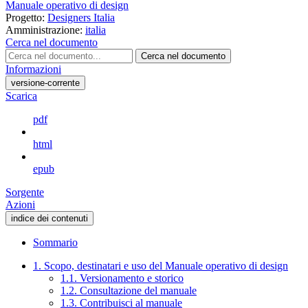
Manuale operativo di design
Progetto:
Designers Italia
Amministrazione:
italia
Cerca nel documento
Cerca nel documento
Informazioni
versione-corrente
Scarica
pdf
html
epub
Sorgente
Azioni
indice dei contenuti
Sommario
1. Scopo, destinatari e uso del Manuale operativo di design
1.1. Versionamento e storico
1.2. Consultazione del manuale
1.3. Contribuisci al manuale