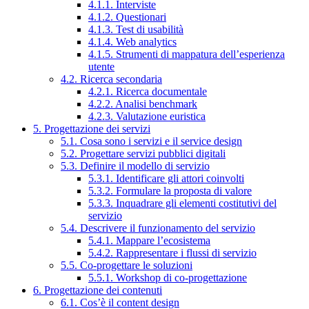
4.1.1. Interviste
4.1.2. Questionari
4.1.3. Test di usabilità
4.1.4. Web analytics
4.1.5. Strumenti di mappatura dell’esperienza
utente
4.2. Ricerca secondaria
4.2.1. Ricerca documentale
4.2.2. Analisi benchmark
4.2.3. Valutazione euristica
5. Progettazione dei servizi
5.1. Cosa sono i servizi e il service design
5.2. Progettare servizi pubblici digitali
5.3. Definire il modello di servizio
5.3.1. Identificare gli attori coinvolti
5.3.2. Formulare la proposta di valore
5.3.3. Inquadrare gli elementi costitutivi del
servizio
5.4. Descrivere il funzionamento del servizio
5.4.1. Mappare l’ecosistema
5.4.2. Rappresentare i flussi di servizio
5.5. Co-progettare le soluzioni
5.5.1. Workshop di co-progettazione
6. Progettazione dei contenuti
6.1. Cos’è il content design