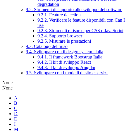
degradation
9.2. Strumenti di supporto allo sviluppo del software
9.2.1. Feature detection
9.2.2. Verificare le feature disponibili con Can I
use
9.2.3. Strumenti e risorse per CSS e JavaScript
9.2.4. Supporto browser
9.2.5. Misurare le prestazioni
9.3. Catalogo del riuso
9.4. Sviluppare con il design system .italia
9.4.1. Il framework Bootstrap Italia
9.4.2. Il kit di sviluppo React
9.4.3. Il kit di sviluppo Angular
9.5. Sviluppare con i modelli di sito e servizi
None
None
A
B
C
D
E
I
M