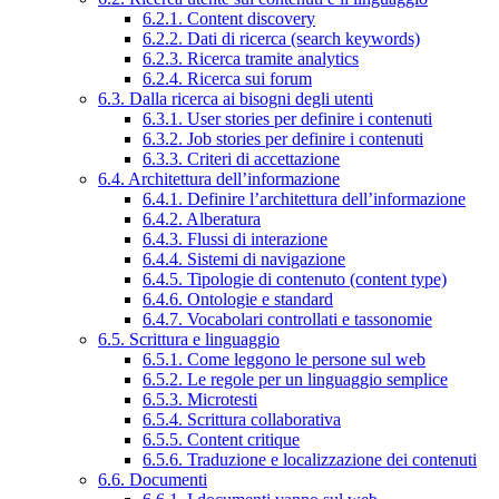
6.2.1. Content discovery
6.2.2. Dati di ricerca (search keywords)
6.2.3. Ricerca tramite analytics
6.2.4. Ricerca sui forum
6.3. Dalla ricerca ai bisogni degli utenti
6.3.1. User stories per definire i contenuti
6.3.2. Job stories per definire i contenuti
6.3.3. Criteri di accettazione
6.4. Architettura dell’informazione
6.4.1. Definire l’architettura dell’informazione
6.4.2. Alberatura
6.4.3. Flussi di interazione
6.4.4. Sistemi di navigazione
6.4.5. Tipologie di contenuto (content type)
6.4.6. Ontologie e standard
6.4.7. Vocabolari controllati e tassonomie
6.5. Scrittura e linguaggio
6.5.1. Come leggono le persone sul web
6.5.2. Le regole per un linguaggio semplice
6.5.3. Microtesti
6.5.4. Scrittura collaborativa
6.5.5. Content critique
6.5.6. Traduzione e localizzazione dei contenuti
6.6. Documenti