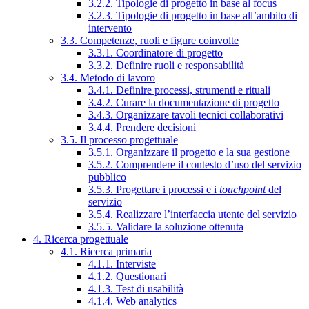
3.2.2. Tipologie di progetto in base al focus
3.2.3. Tipologie di progetto in base all’ambito di
intervento
3.3. Competenze, ruoli e figure coinvolte
3.3.1. Coordinatore di progetto
3.3.2. Definire ruoli e responsabilità
3.4. Metodo di lavoro
3.4.1. Definire processi, strumenti e rituali
3.4.2. Curare la documentazione di progetto
3.4.3. Organizzare tavoli tecnici collaborativi
3.4.4. Prendere decisioni
3.5. Il processo progettuale
3.5.1. Organizzare il progetto e la sua gestione
3.5.2. Comprendere il contesto d’uso del servizio
pubblico
3.5.3. Progettare i processi e i
touchpoint
del
servizio
3.5.4. Realizzare l’interfaccia utente del servizio
3.5.5. Validare la soluzione ottenuta
4. Ricerca progettuale
4.1. Ricerca primaria
4.1.1. Interviste
4.1.2. Questionari
4.1.3. Test di usabilità
4.1.4. Web analytics