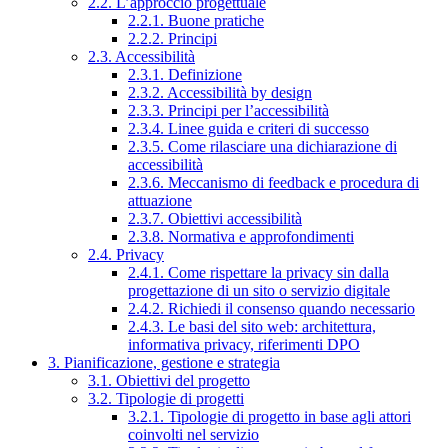
2.2. L’approccio progettuale
2.2.1. Buone pratiche
2.2.2. Principi
2.3. Accessibilità
2.3.1. Definizione
2.3.2. Accessibilità by design
2.3.3. Principi per l’accessibilità
2.3.4. Linee guida e criteri di successo
2.3.5. Come rilasciare una dichiarazione di
accessibilità
2.3.6. Meccanismo di feedback e procedura di
attuazione
2.3.7. Obiettivi accessibilità
2.3.8. Normativa e approfondimenti
2.4. Privacy
2.4.1. Come rispettare la privacy sin dalla
progettazione di un sito o servizio digitale
2.4.2. Richiedi il consenso quando necessario
2.4.3. Le basi del sito web: architettura,
informativa privacy, riferimenti DPO
3. Pianificazione, gestione e strategia
3.1. Obiettivi del progetto
3.2. Tipologie di progetti
3.2.1. Tipologie di progetto in base agli attori
coinvolti nel servizio