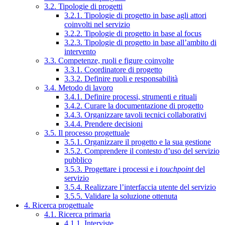
3.2. Tipologie di progetti
3.2.1. Tipologie di progetto in base agli attori
coinvolti nel servizio
3.2.2. Tipologie di progetto in base al focus
3.2.3. Tipologie di progetto in base all’ambito di
intervento
3.3. Competenze, ruoli e figure coinvolte
3.3.1. Coordinatore di progetto
3.3.2. Definire ruoli e responsabilità
3.4. Metodo di lavoro
3.4.1. Definire processi, strumenti e rituali
3.4.2. Curare la documentazione di progetto
3.4.3. Organizzare tavoli tecnici collaborativi
3.4.4. Prendere decisioni
3.5. Il processo progettuale
3.5.1. Organizzare il progetto e la sua gestione
3.5.2. Comprendere il contesto d’uso del servizio
pubblico
3.5.3. Progettare i processi e i
touchpoint
del
servizio
3.5.4. Realizzare l’interfaccia utente del servizio
3.5.5. Validare la soluzione ottenuta
4. Ricerca progettuale
4.1. Ricerca primaria
4.1.1. Interviste