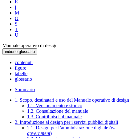
E
I
M
O
S
T
U
Manuale operativo di design
indici e glossario
contenuti
figure
tabelle
glossario
Sommario
1. Scopo, destinatari e uso del Manuale operativo di design
1.1. Versionamento e storico
1.2. Consultazione del manuale
1.3. Contribuisci al manuale
2. Introduzione al design per i servizi pubblici digitali
2.1. Design per l’amministrazione digitale (
e-
government
)