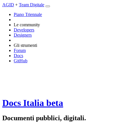
AGID
+
Team Digitale
Piano Triennale
Le community
Developers
Designers
Gli strumenti
Forum
Docs
GitHub
Docs Italia
beta
Documenti pubblici, digitali.