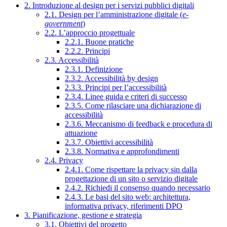
2. Introduzione al design per i servizi pubblici digitali
2.1. Design per l’amministrazione digitale (
e-
government
)
2.2. L’approccio progettuale
2.2.1. Buone pratiche
2.2.2. Principi
2.3. Accessibilità
2.3.1. Definizione
2.3.2. Accessibilità by design
2.3.3. Principi per l’accessibilità
2.3.4. Linee guida e criteri di successo
2.3.5. Come rilasciare una dichiarazione di
accessibilità
2.3.6. Meccanismo di feedback e procedura di
attuazione
2.3.7. Obiettivi accessibilità
2.3.8. Normativa e approfondimenti
2.4. Privacy
2.4.1. Come rispettare la privacy sin dalla
progettazione di un sito o servizio digitale
2.4.2. Richiedi il consenso quando necessario
2.4.3. Le basi del sito web: architettura,
informativa privacy, riferimenti DPO
3. Pianificazione, gestione e strategia
3.1. Obiettivi del progetto