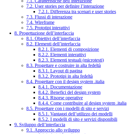
7.1. Caratteristiche dell’interazione
7.2. User stories per definire l’interazione
7.2.1. Differenza tra scenari e user stories
7.3. Flussi di interazione
7.4. Wireframe
7.5. Prototipi interattivi
8. Progettazione dell’interfaccia
8.1. Obiettivi dell’interfaccia
8.2. Elementi dell’interfaccia
8.2.1. Elementi di composizione
8.2.2. Elementi interattivi
8.2.3. Elementi testuali (microtesti)
8.3. Progettare e costruire in alta fedeltà
8.3.1. Layout di pagina
8.3.2. Prototipi in alta fedeltà
8.4. Progettare con il design system .italia
8.4.1. Documentazione
8.4.2. Benefici del design system
8.4.3. Risorse operative
8.4.4. Come contribuire al design system .italia
8.5. Progettare con i modelli di sito e servizi
8.5.1. Vantaggi dell’utilizzo dei modelli
8.5.2. I modelli di sito e servizi disponibili
9. Sviluppo dell’interfaccia
9.1. Approccio allo sviluppo