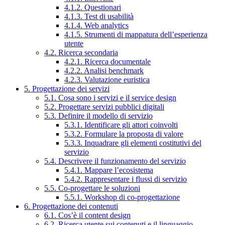
4.1.2. Questionari
4.1.3. Test di usabilità
4.1.4. Web analytics
4.1.5. Strumenti di mappatura dell’esperienza
utente
4.2. Ricerca secondaria
4.2.1. Ricerca documentale
4.2.2. Analisi benchmark
4.2.3. Valutazione euristica
5. Progettazione dei servizi
5.1. Cosa sono i servizi e il service design
5.2. Progettare servizi pubblici digitali
5.3. Definire il modello di servizio
5.3.1. Identificare gli attori coinvolti
5.3.2. Formulare la proposta di valore
5.3.3. Inquadrare gli elementi costitutivi del
servizio
5.4. Descrivere il funzionamento del servizio
5.4.1. Mappare l’ecosistema
5.4.2. Rappresentare i flussi di servizio
5.5. Co-progettare le soluzioni
5.5.1. Workshop di co-progettazione
6. Progettazione dei contenuti
6.1. Cos’è il content design
6.2. Ricerca utente sui contenuti e il linguaggio