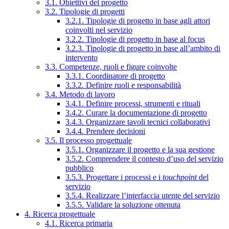
3.1. Obiettivi del progetto
3.2. Tipologie di progetti
3.2.1. Tipologie di progetto in base agli attori
coinvolti nel servizio
3.2.2. Tipologie di progetto in base al focus
3.2.3. Tipologie di progetto in base all’ambito di
intervento
3.3. Competenze, ruoli e figure coinvolte
3.3.1. Coordinatore di progetto
3.3.2. Definire ruoli e responsabilità
3.4. Metodo di lavoro
3.4.1. Definire processi, strumenti e rituali
3.4.2. Curare la documentazione di progetto
3.4.3. Organizzare tavoli tecnici collaborativi
3.4.4. Prendere decisioni
3.5. Il processo progettuale
3.5.1. Organizzare il progetto e la sua gestione
3.5.2. Comprendere il contesto d’uso del servizio
pubblico
3.5.3. Progettare i processi e i
touchpoint
del
servizio
3.5.4. Realizzare l’interfaccia utente del servizio
3.5.5. Validare la soluzione ottenuta
4. Ricerca progettuale
4.1. Ricerca primaria