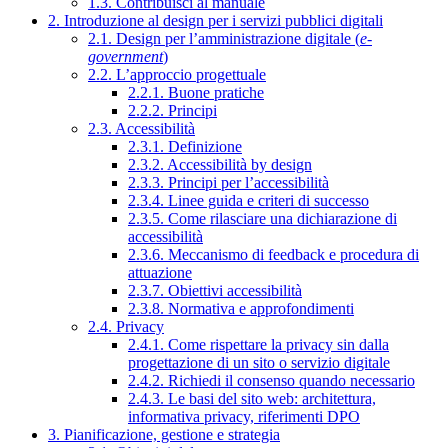
1.3. Contribuisci al manuale
2. Introduzione al design per i servizi pubblici digitali
2.1. Design per l’amministrazione digitale (
e-
government
)
2.2. L’approccio progettuale
2.2.1. Buone pratiche
2.2.2. Principi
2.3. Accessibilità
2.3.1. Definizione
2.3.2. Accessibilità by design
2.3.3. Principi per l’accessibilità
2.3.4. Linee guida e criteri di successo
2.3.5. Come rilasciare una dichiarazione di
accessibilità
2.3.6. Meccanismo di feedback e procedura di
attuazione
2.3.7. Obiettivi accessibilità
2.3.8. Normativa e approfondimenti
2.4. Privacy
2.4.1. Come rispettare la privacy sin dalla
progettazione di un sito o servizio digitale
2.4.2. Richiedi il consenso quando necessario
2.4.3. Le basi del sito web: architettura,
informativa privacy, riferimenti DPO
3. Pianificazione, gestione e strategia