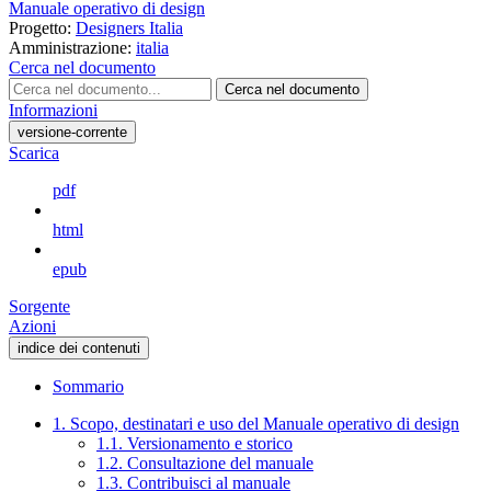
Manuale operativo di design
Progetto:
Designers Italia
Amministrazione:
italia
Cerca nel documento
Cerca nel documento
Informazioni
versione-corrente
Scarica
pdf
html
epub
Sorgente
Azioni
indice dei contenuti
Sommario
1. Scopo, destinatari e uso del Manuale operativo di design
1.1. Versionamento e storico
1.2. Consultazione del manuale
1.3. Contribuisci al manuale