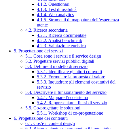
4.1.2. Questionari
4.1.3. Test di usabilità
4.1.4. Web analytics
4.1.5. Strumenti di mappatura dell’esperienza
utente
4.2. Ricerca secondaria
4.2.1. Ricerca documentale
4.2.2. Analisi benchmark
4.2.3. Valutazione euristica
5. Progettazione dei servizi
5.1. Cosa sono i servizi e il service design
5.2. Progettare servizi pubblici digitali
5.3. Definire il modello di servizio
5.3.1. Identificare gli attori coinvolti
5.3.2. Formulare la proposta di valore
5.3.3. Inquadrare gli elementi costitutivi del
servizio
5.4. Descrivere il funzionamento del servizio
5.4.1. Mappare l’ecosistema
5.4.2. Rappresentare i flussi di servizio
5.5. Co-progettare le soluzioni
5.5.1. Workshop di co-progettazione
6. Progettazione dei contenuti
6.1. Cos’è il content design
6.2. Ricerca utente sui contenuti e il linguaggio