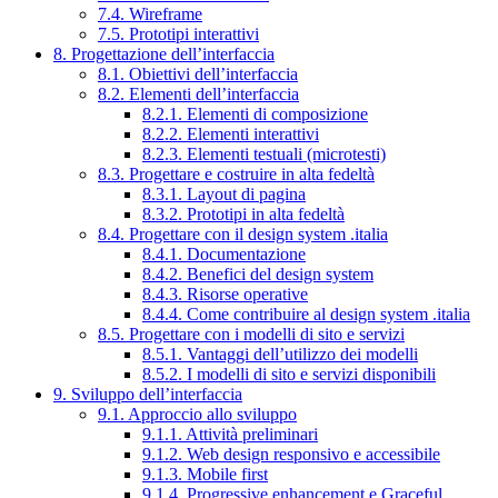
7.4. Wireframe
7.5. Prototipi interattivi
8. Progettazione dell’interfaccia
8.1. Obiettivi dell’interfaccia
8.2. Elementi dell’interfaccia
8.2.1. Elementi di composizione
8.2.2. Elementi interattivi
8.2.3. Elementi testuali (microtesti)
8.3. Progettare e costruire in alta fedeltà
8.3.1. Layout di pagina
8.3.2. Prototipi in alta fedeltà
8.4. Progettare con il design system .italia
8.4.1. Documentazione
8.4.2. Benefici del design system
8.4.3. Risorse operative
8.4.4. Come contribuire al design system .italia
8.5. Progettare con i modelli di sito e servizi
8.5.1. Vantaggi dell’utilizzo dei modelli
8.5.2. I modelli di sito e servizi disponibili
9. Sviluppo dell’interfaccia
9.1. Approccio allo sviluppo
9.1.1. Attività preliminari
9.1.2. Web design responsivo e accessibile
9.1.3. Mobile first
9.1.4. Progressive enhancement e Graceful