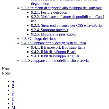
degradation
9.2. Strumenti di supporto allo sviluppo del software
9.2.1. Feature detection
9.2.2. Verificare le feature disponibili con Can I
use
9.2.3. Strumenti e risorse per CSS e JavaScript
9.2.4. Supporto browser
9.2.5. Misurare le prestazioni
9.3. Catalogo del riuso
9.4. Sviluppare con il design system .italia
9.4.1. Il framework Bootstrap Italia
9.4.2. Il kit di sviluppo React
9.4.3. Il kit di sviluppo Angular
9.5. Sviluppare con i modelli di sito e servizi
None
None
A
B
C
D
E
I
M