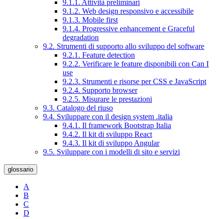
9.1.1. Attività preliminari
9.1.2. Web design responsivo e accessibile
9.1.3. Mobile first
9.1.4. Progressive enhancement e Graceful
degradation
9.2. Strumenti di supporto allo sviluppo del software
9.2.1. Feature detection
9.2.2. Verificare le feature disponibili con Can I
use
9.2.3. Strumenti e risorse per CSS e JavaScript
9.2.4. Supporto browser
9.2.5. Misurare le prestazioni
9.3. Catalogo del riuso
9.4. Sviluppare con il design system .italia
9.4.1. Il framework Bootstrap Italia
9.4.2. Il kit di sviluppo React
9.4.3. Il kit di sviluppo Angular
9.5. Sviluppare con i modelli di sito e servizi
glossario
A
B
C
D