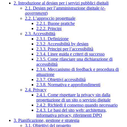
2. Introduzione al design per i servizi pubblici digitali
2.1. Design per l’amministrazione digitale (
e-
government
)
2.2. L’approccio progettuale
2.2.1. Buone pratiche
2.2.2. Principi
2.3. Accessibilità
2.3.1. Definizione
2.3.2. Accessibilità by design
2.3.3. Principi per l’accessibilità
2.3.4. Linee guida e criteri di successo
2.3.5. Come rilasciare una dichiarazione di
accessibilità
2.3.6. Meccanismo di feedback e procedura di
attuazione
2.3.7. Obiettivi accessibilità
2.3.8. Normativa e approfondimenti
2.4. Privacy
2.4.1. Come rispettare la privacy sin dalla
progettazione di un sito o servizio digitale
2.4.2. Richiedi il consenso quando necessario
2.4.3. Le basi del sito web: architettura,
informativa privacy, riferimenti DPO
3. Pianificazione, gestione e strategia
3.1. Obiettivi del progetto