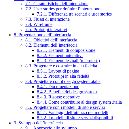
7.1. Caratteristiche dell’interazione
7.2. User stories per definire l’interazione
7.2.1. Differenza tra scenari e user stories
7.3. Flussi di interazione
7.4. Wireframe
7.5. Prototipi interattivi
8. Progettazione dell’interfaccia
8.1. Obiettivi dell’interfaccia
8.2. Elementi dell’interfaccia
8.2.1. Elementi di composizione
8.2.2. Elementi interattivi
8.2.3. Elementi testuali (microtesti)
8.3. Progettare e costruire in alta fedeltà
8.3.1. Layout di pagina
8.3.2. Prototipi in alta fedeltà
8.4. Progettare con il design system .italia
8.4.1. Documentazione
8.4.2. Benefici del design system
8.4.3. Risorse operative
8.4.4. Come contribuire al design system .italia
8.5. Progettare con i modelli di sito e servizi
8.5.1. Vantaggi dell’utilizzo dei modelli
8.5.2. I modelli di sito e servizi disponibili
9. Sviluppo dell’interfaccia
9.1. Approccio allo sviluppo