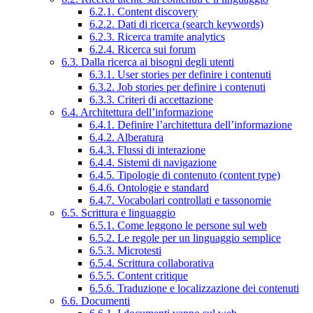
6.2.1. Content discovery
6.2.2. Dati di ricerca (search keywords)
6.2.3. Ricerca tramite analytics
6.2.4. Ricerca sui forum
6.3. Dalla ricerca ai bisogni degli utenti
6.3.1. User stories per definire i contenuti
6.3.2. Job stories per definire i contenuti
6.3.3. Criteri di accettazione
6.4. Architettura dell’informazione
6.4.1. Definire l’architettura dell’informazione
6.4.2. Alberatura
6.4.3. Flussi di interazione
6.4.4. Sistemi di navigazione
6.4.5. Tipologie di contenuto (content type)
6.4.6. Ontologie e standard
6.4.7. Vocabolari controllati e tassonomie
6.5. Scrittura e linguaggio
6.5.1. Come leggono le persone sul web
6.5.2. Le regole per un linguaggio semplice
6.5.3. Microtesti
6.5.4. Scrittura collaborativa
6.5.5. Content critique
6.5.6. Traduzione e localizzazione dei contenuti
6.6. Documenti