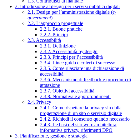
1.3. Contribuisci al manuale
2. Introduzione al design per i servizi pubblici digitali
2.1. Design per l’amministrazione digitale (
e-
government
)
2.2. L’approccio progettuale
2.2.1. Buone pratiche
2.2.2. Principi
2.3. Accessibilità
2.3.1. Definizione
2.3.2. Accessibilità by design
2.3.3. Principi per l’accessibilità
2.3.4. Linee guida e criteri di successo
2.3.5. Come rilasciare una dichiarazione di
accessibilità
2.3.6. Meccanismo di feedback e procedura di
attuazione
2.3.7. Obiettivi accessibilità
2.3.8. Normativa e approfondimenti
2.4. Privacy
2.4.1. Come rispettare la privacy sin dalla
progettazione di un sito o servizio digitale
2.4.2. Richiedi il consenso quando necessario
2.4.3. Le basi del sito web: architettura,
informativa privacy, riferimenti DPO
3. Pianificazione, gestione e strategia