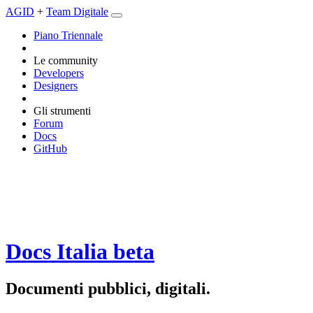
AGID
+
Team Digitale
Piano Triennale
Le community
Developers
Designers
Gli strumenti
Forum
Docs
GitHub
Docs Italia
beta
Documenti pubblici, digitali.