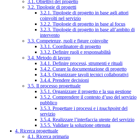
3.1. Obiettivi del progetto
3.2. Tipologie di progetti
3.2.1. Tipologie di progetto in base agli attori
coinvolti nel servizio
3.2.2. Tipologie di progetto in base al focus
3.2.3. Tipologie di progetto in base all’ambito di
intervento
3.3. Competenze, ruoli e figure coinvolte
3.3.1. Coordinatore di progetto
3.3.2. Definire ruoli e responsabilità
3.4. Metodo di lavoro
3.4.1. Definire processi, strumenti e rituali
3.4.2. Curare la documentazione di progetto
3.4.3. Organizzare tavoli tecnici collaborativi
3.4.4. Prendere decisioni
3.5. Il processo progettuale
3.5.1. Organizzare il progetto e la sua gestione
3.5.2. Comprendere il contesto d’uso del servizio
pubblico
3.5.3. Progettare i processi e i
touchpoint
del
servizio
3.5.4. Realizzare l’interfaccia utente del servizio
3.5.5. Validare la soluzione ottenuta
4. Ricerca progettuale
4.1. Ricerca primaria