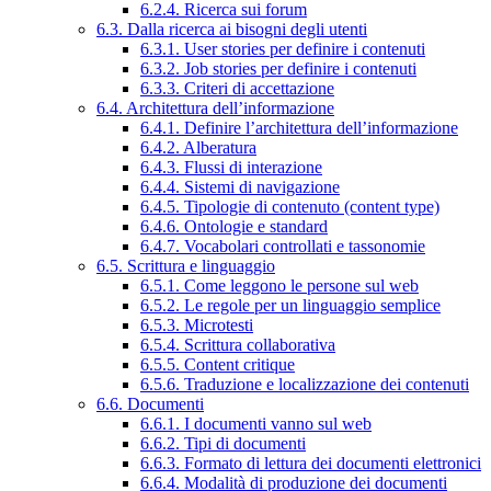
6.2.4. Ricerca sui forum
6.3. Dalla ricerca ai bisogni degli utenti
6.3.1. User stories per definire i contenuti
6.3.2. Job stories per definire i contenuti
6.3.3. Criteri di accettazione
6.4. Architettura dell’informazione
6.4.1. Definire l’architettura dell’informazione
6.4.2. Alberatura
6.4.3. Flussi di interazione
6.4.4. Sistemi di navigazione
6.4.5. Tipologie di contenuto (content type)
6.4.6. Ontologie e standard
6.4.7. Vocabolari controllati e tassonomie
6.5. Scrittura e linguaggio
6.5.1. Come leggono le persone sul web
6.5.2. Le regole per un linguaggio semplice
6.5.3. Microtesti
6.5.4. Scrittura collaborativa
6.5.5. Content critique
6.5.6. Traduzione e localizzazione dei contenuti
6.6. Documenti
6.6.1. I documenti vanno sul web
6.6.2. Tipi di documenti
6.6.3. Formato di lettura dei documenti elettronici
6.6.4. Modalità di produzione dei documenti