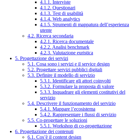
4.1.1. Interviste
4.1.2. Questionari
4.1.3. Test di usabilità
4.1.4. Web analytics
4.1.5. Strumenti di mappatura dell’esperienza
utente
4.2. Ricerca secondaria
4.2.1. Ricerca documentale
4.2.2. Analisi benchmark
4.2.3. Valutazione euristica
5. Progettazione dei servizi
5.1. Cosa sono i servizi e il service design
5.2. Progettare servizi pubblici digitali
5.3. Definire il modello di servizio
5.3.1. Identificare gli attori coinvolti
5.3.2. Formulare la proposta di valore
5.3.3. Inquadrare gli elementi costitutivi del
servizio
5.4. Descrivere il funzionamento del servizio
5.4.1. Mappare l’ecosistema
5.4.2. Rappresentare i flussi di servizio
5.5. Co-progettare le soluzioni
5.5.1. Workshop di co-progettazione
6. Progettazione dei contenuti
6.1. Cos’è il content design