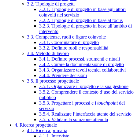
3.2. Tipologie di progetti
3.2.1. Tipologie di progetto in base agli attori
coinvolti nel servizio
3.2.2. Tipologie di progetto in base al focus
3.2.3. Tipologie di progetto in base all’ambito di
intervento
3.3. Competenze, ruoli e figure coinvolte
3.3.1. Coordinatore di progetto
3.3.2. Definire ruoli e responsabilità
3.4. Metodo di lavoro
3.4.1. Definire processi, strumenti e rituali
3.4.2. Curare la documentazione di progetto
3.4.3. Organizzare tavoli tecnici collaborativi
3.4.4. Prendere decisioni
3.5. Il processo progettuale
3.5.1. Organizzare il progetto e la sua gestione
3.5.2. Comprendere il contesto d’uso del servizio
pubblico
3.5.3. Progettare i processi e i
touchpoint
del
servizio
3.5.4. Realizzare l’interfaccia utente del servizio
3.5.5. Validare la soluzione ottenuta
4. Ricerca progettuale
4.1. Ricerca primaria
4.1.1. Interviste