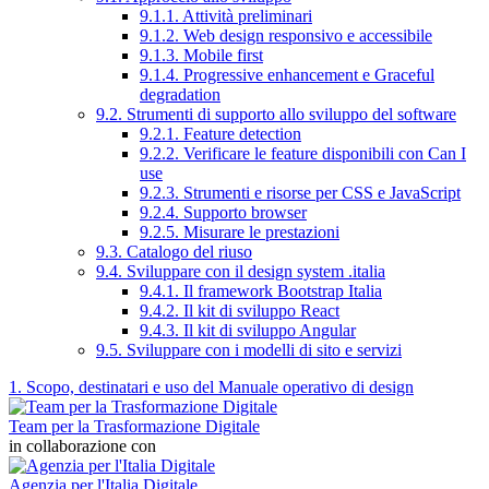
9.1.1. Attività preliminari
9.1.2. Web design responsivo e accessibile
9.1.3. Mobile first
9.1.4. Progressive enhancement e Graceful
degradation
9.2. Strumenti di supporto allo sviluppo del software
9.2.1. Feature detection
9.2.2. Verificare le feature disponibili con Can I
use
9.2.3. Strumenti e risorse per CSS e JavaScript
9.2.4. Supporto browser
9.2.5. Misurare le prestazioni
9.3. Catalogo del riuso
9.4. Sviluppare con il design system .italia
9.4.1. Il framework Bootstrap Italia
9.4.2. Il kit di sviluppo React
9.4.3. Il kit di sviluppo Angular
9.5. Sviluppare con i modelli di sito e servizi
1. Scopo, destinatari e uso del Manuale operativo di design
Team per la Trasformazione Digitale
in collaborazione con
Agenzia per l'Italia Digitale