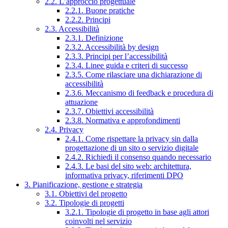
2.2. L’approccio progettuale
2.2.1. Buone pratiche
2.2.2. Principi
2.3. Accessibilità
2.3.1. Definizione
2.3.2. Accessibilità by design
2.3.3. Principi per l’accessibilità
2.3.4. Linee guida e criteri di successo
2.3.5. Come rilasciare una dichiarazione di
accessibilità
2.3.6. Meccanismo di feedback e procedura di
attuazione
2.3.7. Obiettivi accessibilità
2.3.8. Normativa e approfondimenti
2.4. Privacy
2.4.1. Come rispettare la privacy sin dalla
progettazione di un sito o servizio digitale
2.4.2. Richiedi il consenso quando necessario
2.4.3. Le basi del sito web: architettura,
informativa privacy, riferimenti DPO
3. Pianificazione, gestione e strategia
3.1. Obiettivi del progetto
3.2. Tipologie di progetti
3.2.1. Tipologie di progetto in base agli attori
coinvolti nel servizio