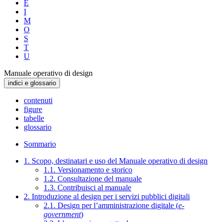
E
I
M
O
S
T
U
Manuale operativo di design
indici e glossario
contenuti
figure
tabelle
glossario
Sommario
1. Scopo, destinatari e uso del Manuale operativo di design
1.1. Versionamento e storico
1.2. Consultazione del manuale
1.3. Contribuisci al manuale
2. Introduzione al design per i servizi pubblici digitali
2.1. Design per l’amministrazione digitale (
e-
government
)