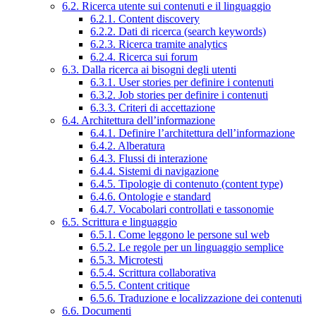
6.2. Ricerca utente sui contenuti e il linguaggio
6.2.1. Content discovery
6.2.2. Dati di ricerca (search keywords)
6.2.3. Ricerca tramite analytics
6.2.4. Ricerca sui forum
6.3. Dalla ricerca ai bisogni degli utenti
6.3.1. User stories per definire i contenuti
6.3.2. Job stories per definire i contenuti
6.3.3. Criteri di accettazione
6.4. Architettura dell’informazione
6.4.1. Definire l’architettura dell’informazione
6.4.2. Alberatura
6.4.3. Flussi di interazione
6.4.4. Sistemi di navigazione
6.4.5. Tipologie di contenuto (content type)
6.4.6. Ontologie e standard
6.4.7. Vocabolari controllati e tassonomie
6.5. Scrittura e linguaggio
6.5.1. Come leggono le persone sul web
6.5.2. Le regole per un linguaggio semplice
6.5.3. Microtesti
6.5.4. Scrittura collaborativa
6.5.5. Content critique
6.5.6. Traduzione e localizzazione dei contenuti
6.6. Documenti