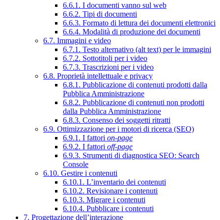
6.6.1. I documenti vanno sul web
6.6.2. Tipi di documenti
6.6.3. Formato di lettura dei documenti elettronici
6.6.4. Modalità di produzione dei documenti
6.7. Immagini e video
6.7.1. Testo alternativo (alt text) per le immagini
6.7.2. Sottotitoli per i video
6.7.3. Trascrizioni per i video
6.8. Proprietà intellettuale e privacy
6.8.1. Pubblicazione di contenuti prodotti dalla
Pubblica Amministrazione
6.8.2. Pubblicazione di contenuti non prodotti
dalla Pubblica Amministrazione
6.8.3. Consenso dei soggetti ritratti
6.9. Ottimizzazione per i motori di ricerca (SEO)
6.9.1. I fattori
on-page
6.9.2. I fattori
off-page
6.9.3. Strumenti di diagnostica SEO: Search
Console
6.10. Gestire i contenuti
6.10.1. L’inventario dei contenuti
6.10.2. Revisionare i contenuti
6.10.3. Migrare i contenuti
6.10.4. Pubblicare i contenuti
7. Progettazione dell’interazione