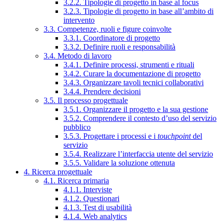
3.2.2. Tipologie di progetto in base al focus
3.2.3. Tipologie di progetto in base all’ambito di
intervento
3.3. Competenze, ruoli e figure coinvolte
3.3.1. Coordinatore di progetto
3.3.2. Definire ruoli e responsabilità
3.4. Metodo di lavoro
3.4.1. Definire processi, strumenti e rituali
3.4.2. Curare la documentazione di progetto
3.4.3. Organizzare tavoli tecnici collaborativi
3.4.4. Prendere decisioni
3.5. Il processo progettuale
3.5.1. Organizzare il progetto e la sua gestione
3.5.2. Comprendere il contesto d’uso del servizio
pubblico
3.5.3. Progettare i processi e i
touchpoint
del
servizio
3.5.4. Realizzare l’interfaccia utente del servizio
3.5.5. Validare la soluzione ottenuta
4. Ricerca progettuale
4.1. Ricerca primaria
4.1.1. Interviste
4.1.2. Questionari
4.1.3. Test di usabilità
4.1.4. Web analytics