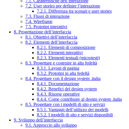
7.1. Caratteristiche dell’interazione
7.2. User stories per definire l’interazione
7.2.1. Differenza tra scenari e user stories
7.3. Flussi di interazione
7.4. Wireframe
7.5. Prototipi interattivi
8. Progettazione dell’interfaccia
8.1. Obiettivi dell’interfaccia
8.2. Elementi dell’interfaccia
8.2.1. Elementi di composizione
8.2.2. Elementi interattivi
8.2.3. Elementi testuali (microtesti)
8.3. Progettare e costruire in alta fedeltà
8.3.1. Layout di pagina
8.3.2. Prototipi in alta fedeltà
8.4. Progettare con il design system .italia
8.4.1. Documentazione
8.4.2. Benefici del design system
8.4.3. Risorse operative
8.4.4. Come contribuire al design system .italia
8.5. Progettare con i modelli di sito e servizi
8.5.1. Vantaggi dell’utilizzo dei modelli
8.5.2. I modelli di sito e servizi disponibili
9. Sviluppo dell’interfaccia
9.1. Approccio allo sviluppo