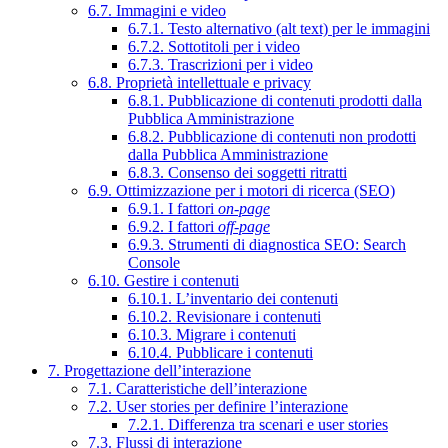
6.7. Immagini e video
6.7.1. Testo alternativo (alt text) per le immagini
6.7.2. Sottotitoli per i video
6.7.3. Trascrizioni per i video
6.8. Proprietà intellettuale e privacy
6.8.1. Pubblicazione di contenuti prodotti dalla
Pubblica Amministrazione
6.8.2. Pubblicazione di contenuti non prodotti
dalla Pubblica Amministrazione
6.8.3. Consenso dei soggetti ritratti
6.9. Ottimizzazione per i motori di ricerca (SEO)
6.9.1. I fattori
on-page
6.9.2. I fattori
off-page
6.9.3. Strumenti di diagnostica SEO: Search
Console
6.10. Gestire i contenuti
6.10.1. L’inventario dei contenuti
6.10.2. Revisionare i contenuti
6.10.3. Migrare i contenuti
6.10.4. Pubblicare i contenuti
7. Progettazione dell’interazione
7.1. Caratteristiche dell’interazione
7.2. User stories per definire l’interazione
7.2.1. Differenza tra scenari e user stories
7.3. Flussi di interazione