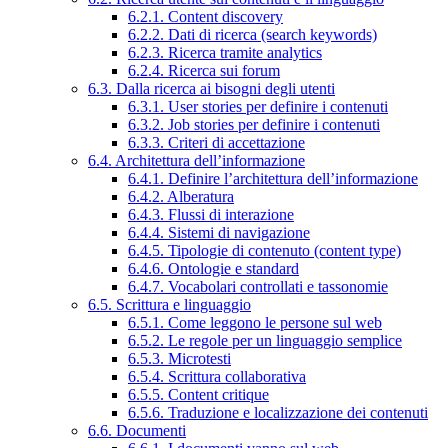
6.2.1. Content discovery
6.2.2. Dati di ricerca (search keywords)
6.2.3. Ricerca tramite analytics
6.2.4. Ricerca sui forum
6.3. Dalla ricerca ai bisogni degli utenti
6.3.1. User stories per definire i contenuti
6.3.2. Job stories per definire i contenuti
6.3.3. Criteri di accettazione
6.4. Architettura dell’informazione
6.4.1. Definire l’architettura dell’informazione
6.4.2. Alberatura
6.4.3. Flussi di interazione
6.4.4. Sistemi di navigazione
6.4.5. Tipologie di contenuto (content type)
6.4.6. Ontologie e standard
6.4.7. Vocabolari controllati e tassonomie
6.5. Scrittura e linguaggio
6.5.1. Come leggono le persone sul web
6.5.2. Le regole per un linguaggio semplice
6.5.3. Microtesti
6.5.4. Scrittura collaborativa
6.5.5. Content critique
6.5.6. Traduzione e localizzazione dei contenuti
6.6. Documenti