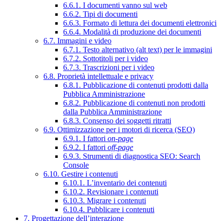
6.6.1. I documenti vanno sul web
6.6.2. Tipi di documenti
6.6.3. Formato di lettura dei documenti elettronici
6.6.4. Modalità di produzione dei documenti
6.7. Immagini e video
6.7.1. Testo alternativo (alt text) per le immagini
6.7.2. Sottotitoli per i video
6.7.3. Trascrizioni per i video
6.8. Proprietà intellettuale e privacy
6.8.1. Pubblicazione di contenuti prodotti dalla
Pubblica Amministrazione
6.8.2. Pubblicazione di contenuti non prodotti
dalla Pubblica Amministrazione
6.8.3. Consenso dei soggetti ritratti
6.9. Ottimizzazione per i motori di ricerca (SEO)
6.9.1. I fattori
on-page
6.9.2. I fattori
off-page
6.9.3. Strumenti di diagnostica SEO: Search
Console
6.10. Gestire i contenuti
6.10.1. L’inventario dei contenuti
6.10.2. Revisionare i contenuti
6.10.3. Migrare i contenuti
6.10.4. Pubblicare i contenuti
7. Progettazione dell’interazione