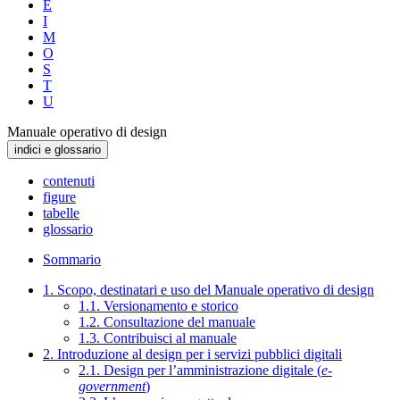
E
I
M
O
S
T
U
Manuale operativo di design
indici e glossario
contenuti
figure
tabelle
glossario
Sommario
1. Scopo, destinatari e uso del Manuale operativo di design
1.1. Versionamento e storico
1.2. Consultazione del manuale
1.3. Contribuisci al manuale
2. Introduzione al design per i servizi pubblici digitali
2.1. Design per l’amministrazione digitale (
e-
government
)