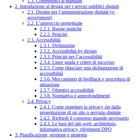
1.3. Contribuisci al manuale
2. Introduzione al design per i servizi pubblici digitali
2.1. Design per l’amministrazione digitale (
e-
government
)
2.2. L’approccio progettuale
2.2.1. Buone pratiche
2.2.2. Principi
2.3. Accessibilità
2.3.1. Definizione
2.3.2. Accessibilità by design
2.3.3. Principi per l’accessibilità
2.3.4. Linee guida e criteri di successo
2.3.5. Come rilasciare una dichiarazione di
accessibilità
2.3.6. Meccanismo di feedback e procedura di
attuazione
2.3.7. Obiettivi accessibilità
2.3.8. Normativa e approfondimenti
2.4. Privacy
2.4.1. Come rispettare la privacy sin dalla
progettazione di un sito o servizio digitale
2.4.2. Richiedi il consenso quando necessario
2.4.3. Le basi del sito web: architettura,
informativa privacy, riferimenti DPO
3. Pianificazione, gestione e strategia