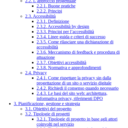
2.2. L’approccio progettuale
2.2.1. Buone pratiche
2.2.2. Principi
2.3. Accessibilità
2.3.1. Definizione
2.3.2. Accessibilità by design
2.3.3. Principi per l’accessibilità
2.3.4. Linee guida e criteri di successo
2.3.5. Come rilasciare una dichiarazione di
accessibilità
2.3.6. Meccanismo di feedback e procedura di
attuazione
2.3.7. Obiettivi accessibilità
2.3.8. Normativa e approfondimenti
2.4. Privacy
2.4.1. Come rispettare la privacy sin dalla
progettazione di un sito o servizio digitale
2.4.2. Richiedi il consenso quando necessario
2.4.3. Le basi del sito web: architettura,
informativa privacy, riferimenti DPO
3. Pianificazione, gestione e strategia
3.1. Obiettivi del progetto
3.2. Tipologie di progetti
3.2.1. Tipologie di progetto in base agli attori
coinvolti nel servizio