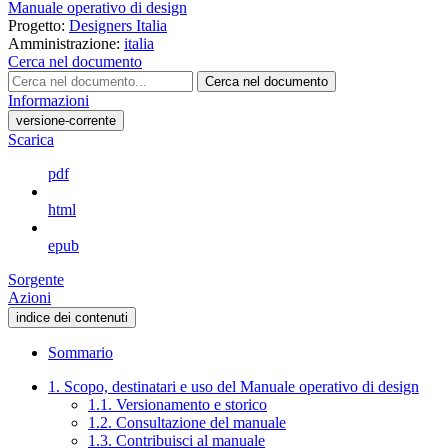
Manuale operativo di design
Progetto:
Designers Italia
Amministrazione:
italia
Cerca nel documento
Cerca nel documento
Informazioni
versione-corrente
Scarica
pdf
html
epub
Sorgente
Azioni
indice dei contenuti
Sommario
1. Scopo, destinatari e uso del Manuale operativo di design
1.1. Versionamento e storico
1.2. Consultazione del manuale
1.3. Contribuisci al manuale