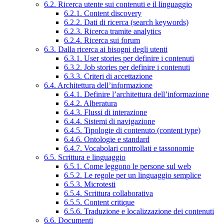
6.2. Ricerca utente sui contenuti e il linguaggio
6.2.1. Content discovery
6.2.2. Dati di ricerca (search keywords)
6.2.3. Ricerca tramite analytics
6.2.4. Ricerca sui forum
6.3. Dalla ricerca ai bisogni degli utenti
6.3.1. User stories per definire i contenuti
6.3.2. Job stories per definire i contenuti
6.3.3. Criteri di accettazione
6.4. Architettura dell’informazione
6.4.1. Definire l’architettura dell’informazione
6.4.2. Alberatura
6.4.3. Flussi di interazione
6.4.4. Sistemi di navigazione
6.4.5. Tipologie di contenuto (content type)
6.4.6. Ontologie e standard
6.4.7. Vocabolari controllati e tassonomie
6.5. Scrittura e linguaggio
6.5.1. Come leggono le persone sul web
6.5.2. Le regole per un linguaggio semplice
6.5.3. Microtesti
6.5.4. Scrittura collaborativa
6.5.5. Content critique
6.5.6. Traduzione e localizzazione dei contenuti
6.6. Documenti