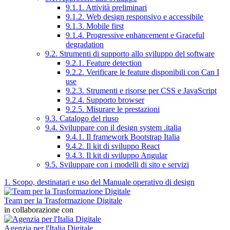
9.1.1. Attività preliminari
9.1.2. Web design responsivo e accessibile
9.1.3. Mobile first
9.1.4. Progressive enhancement e Graceful
degradation
9.2. Strumenti di supporto allo sviluppo del software
9.2.1. Feature detection
9.2.2. Verificare le feature disponibili con Can I
use
9.2.3. Strumenti e risorse per CSS e JavaScript
9.2.4. Supporto browser
9.2.5. Misurare le prestazioni
9.3. Catalogo del riuso
9.4. Sviluppare con il design system .italia
9.4.1. Il framework Bootstrap Italia
9.4.2. Il kit di sviluppo React
9.4.3. Il kit di sviluppo Angular
9.5. Sviluppare con i modelli di sito e servizi
1. Scopo, destinatari e uso del Manuale operativo di design
Team per la Trasformazione Digitale
in collaborazione con
Agenzia per l'Italia Digitale