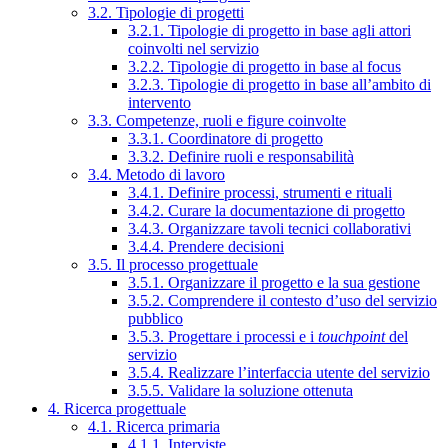
3.2. Tipologie di progetti
3.2.1. Tipologie di progetto in base agli attori
coinvolti nel servizio
3.2.2. Tipologie di progetto in base al focus
3.2.3. Tipologie di progetto in base all’ambito di
intervento
3.3. Competenze, ruoli e figure coinvolte
3.3.1. Coordinatore di progetto
3.3.2. Definire ruoli e responsabilità
3.4. Metodo di lavoro
3.4.1. Definire processi, strumenti e rituali
3.4.2. Curare la documentazione di progetto
3.4.3. Organizzare tavoli tecnici collaborativi
3.4.4. Prendere decisioni
3.5. Il processo progettuale
3.5.1. Organizzare il progetto e la sua gestione
3.5.2. Comprendere il contesto d’uso del servizio
pubblico
3.5.3. Progettare i processi e i
touchpoint
del
servizio
3.5.4. Realizzare l’interfaccia utente del servizio
3.5.5. Validare la soluzione ottenuta
4. Ricerca progettuale
4.1. Ricerca primaria
4.1.1. Interviste