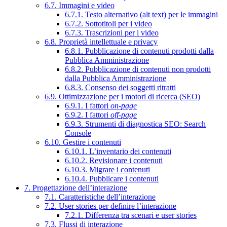
6.7. Immagini e video
6.7.1. Testo alternativo (alt text) per le immagini
6.7.2. Sottotitoli per i video
6.7.3. Trascrizioni per i video
6.8. Proprietà intellettuale e privacy
6.8.1. Pubblicazione di contenuti prodotti dalla
Pubblica Amministrazione
6.8.2. Pubblicazione di contenuti non prodotti
dalla Pubblica Amministrazione
6.8.3. Consenso dei soggetti ritratti
6.9. Ottimizzazione per i motori di ricerca (SEO)
6.9.1. I fattori
on-page
6.9.2. I fattori
off-page
6.9.3. Strumenti di diagnostica SEO: Search
Console
6.10. Gestire i contenuti
6.10.1. L’inventario dei contenuti
6.10.2. Revisionare i contenuti
6.10.3. Migrare i contenuti
6.10.4. Pubblicare i contenuti
7. Progettazione dell’interazione
7.1. Caratteristiche dell’interazione
7.2. User stories per definire l’interazione
7.2.1. Differenza tra scenari e user stories
7.3. Flussi di interazione