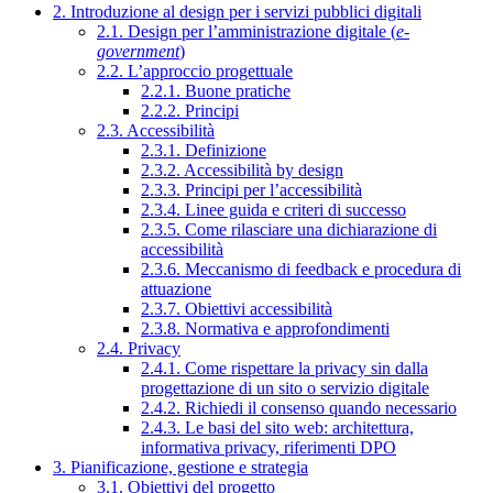
2. Introduzione al design per i servizi pubblici digitali
2.1. Design per l’amministrazione digitale (
e-
government
)
2.2. L’approccio progettuale
2.2.1. Buone pratiche
2.2.2. Principi
2.3. Accessibilità
2.3.1. Definizione
2.3.2. Accessibilità by design
2.3.3. Principi per l’accessibilità
2.3.4. Linee guida e criteri di successo
2.3.5. Come rilasciare una dichiarazione di
accessibilità
2.3.6. Meccanismo di feedback e procedura di
attuazione
2.3.7. Obiettivi accessibilità
2.3.8. Normativa e approfondimenti
2.4. Privacy
2.4.1. Come rispettare la privacy sin dalla
progettazione di un sito o servizio digitale
2.4.2. Richiedi il consenso quando necessario
2.4.3. Le basi del sito web: architettura,
informativa privacy, riferimenti DPO
3. Pianificazione, gestione e strategia
3.1. Obiettivi del progetto