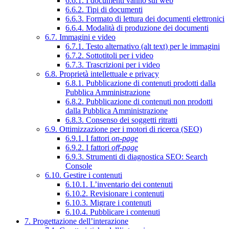
6.6.1. I documenti vanno sul web
6.6.2. Tipi di documenti
6.6.3. Formato di lettura dei documenti elettronici
6.6.4. Modalità di produzione dei documenti
6.7. Immagini e video
6.7.1. Testo alternativo (alt text) per le immagini
6.7.2. Sottotitoli per i video
6.7.3. Trascrizioni per i video
6.8. Proprietà intellettuale e privacy
6.8.1. Pubblicazione di contenuti prodotti dalla
Pubblica Amministrazione
6.8.2. Pubblicazione di contenuti non prodotti
dalla Pubblica Amministrazione
6.8.3. Consenso dei soggetti ritratti
6.9. Ottimizzazione per i motori di ricerca (SEO)
6.9.1. I fattori
on-page
6.9.2. I fattori
off-page
6.9.3. Strumenti di diagnostica SEO: Search
Console
6.10. Gestire i contenuti
6.10.1. L’inventario dei contenuti
6.10.2. Revisionare i contenuti
6.10.3. Migrare i contenuti
6.10.4. Pubblicare i contenuti
7. Progettazione dell’interazione