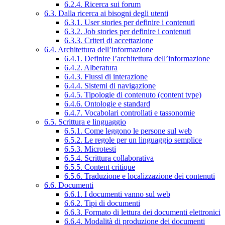
6.2.4. Ricerca sui forum
6.3. Dalla ricerca ai bisogni degli utenti
6.3.1. User stories per definire i contenuti
6.3.2. Job stories per definire i contenuti
6.3.3. Criteri di accettazione
6.4. Architettura dell’informazione
6.4.1. Definire l’architettura dell’informazione
6.4.2. Alberatura
6.4.3. Flussi di interazione
6.4.4. Sistemi di navigazione
6.4.5. Tipologie di contenuto (content type)
6.4.6. Ontologie e standard
6.4.7. Vocabolari controllati e tassonomie
6.5. Scrittura e linguaggio
6.5.1. Come leggono le persone sul web
6.5.2. Le regole per un linguaggio semplice
6.5.3. Microtesti
6.5.4. Scrittura collaborativa
6.5.5. Content critique
6.5.6. Traduzione e localizzazione dei contenuti
6.6. Documenti
6.6.1. I documenti vanno sul web
6.6.2. Tipi di documenti
6.6.3. Formato di lettura dei documenti elettronici
6.6.4. Modalità di produzione dei documenti