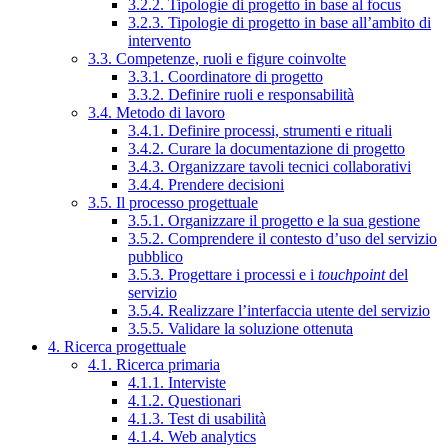
3.2.2. Tipologie di progetto in base al focus
3.2.3. Tipologie di progetto in base all’ambito di
intervento
3.3. Competenze, ruoli e figure coinvolte
3.3.1. Coordinatore di progetto
3.3.2. Definire ruoli e responsabilità
3.4. Metodo di lavoro
3.4.1. Definire processi, strumenti e rituali
3.4.2. Curare la documentazione di progetto
3.4.3. Organizzare tavoli tecnici collaborativi
3.4.4. Prendere decisioni
3.5. Il processo progettuale
3.5.1. Organizzare il progetto e la sua gestione
3.5.2. Comprendere il contesto d’uso del servizio
pubblico
3.5.3. Progettare i processi e i
touchpoint
del
servizio
3.5.4. Realizzare l’interfaccia utente del servizio
3.5.5. Validare la soluzione ottenuta
4. Ricerca progettuale
4.1. Ricerca primaria
4.1.1. Interviste
4.1.2. Questionari
4.1.3. Test di usabilità
4.1.4. Web analytics