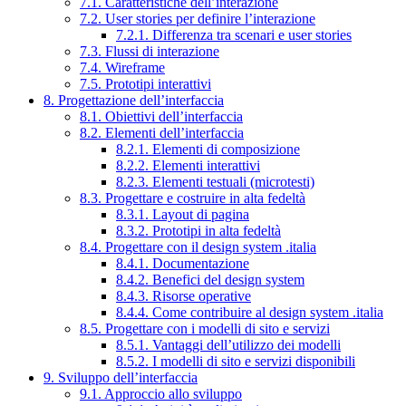
7.1. Caratteristiche dell’interazione
7.2. User stories per definire l’interazione
7.2.1. Differenza tra scenari e user stories
7.3. Flussi di interazione
7.4. Wireframe
7.5. Prototipi interattivi
8. Progettazione dell’interfaccia
8.1. Obiettivi dell’interfaccia
8.2. Elementi dell’interfaccia
8.2.1. Elementi di composizione
8.2.2. Elementi interattivi
8.2.3. Elementi testuali (microtesti)
8.3. Progettare e costruire in alta fedeltà
8.3.1. Layout di pagina
8.3.2. Prototipi in alta fedeltà
8.4. Progettare con il design system .italia
8.4.1. Documentazione
8.4.2. Benefici del design system
8.4.3. Risorse operative
8.4.4. Come contribuire al design system .italia
8.5. Progettare con i modelli di sito e servizi
8.5.1. Vantaggi dell’utilizzo dei modelli
8.5.2. I modelli di sito e servizi disponibili
9. Sviluppo dell’interfaccia
9.1. Approccio allo sviluppo