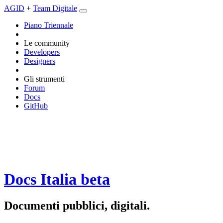
AGID
+
Team Digitale
Piano Triennale
Le community
Developers
Designers
Gli strumenti
Forum
Docs
GitHub
Docs Italia
beta
Documenti pubblici, digitali.