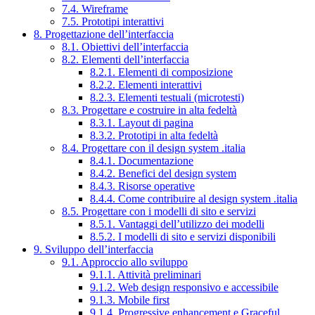
7.4. Wireframe
7.5. Prototipi interattivi
8. Progettazione dell’interfaccia
8.1. Obiettivi dell’interfaccia
8.2. Elementi dell’interfaccia
8.2.1. Elementi di composizione
8.2.2. Elementi interattivi
8.2.3. Elementi testuali (microtesti)
8.3. Progettare e costruire in alta fedeltà
8.3.1. Layout di pagina
8.3.2. Prototipi in alta fedeltà
8.4. Progettare con il design system .italia
8.4.1. Documentazione
8.4.2. Benefici del design system
8.4.3. Risorse operative
8.4.4. Come contribuire al design system .italia
8.5. Progettare con i modelli di sito e servizi
8.5.1. Vantaggi dell’utilizzo dei modelli
8.5.2. I modelli di sito e servizi disponibili
9. Sviluppo dell’interfaccia
9.1. Approccio allo sviluppo
9.1.1. Attività preliminari
9.1.2. Web design responsivo e accessibile
9.1.3. Mobile first
9.1.4. Progressive enhancement e Graceful