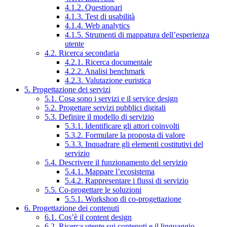
4.1.2. Questionari
4.1.3. Test di usabilità
4.1.4. Web analytics
4.1.5. Strumenti di mappatura dell’esperienza
utente
4.2. Ricerca secondaria
4.2.1. Ricerca documentale
4.2.2. Analisi benchmark
4.2.3. Valutazione euristica
5. Progettazione dei servizi
5.1. Cosa sono i servizi e il service design
5.2. Progettare servizi pubblici digitali
5.3. Definire il modello di servizio
5.3.1. Identificare gli attori coinvolti
5.3.2. Formulare la proposta di valore
5.3.3. Inquadrare gli elementi costitutivi del
servizio
5.4. Descrivere il funzionamento del servizio
5.4.1. Mappare l’ecosistema
5.4.2. Rappresentare i flussi di servizio
5.5. Co-progettare le soluzioni
5.5.1. Workshop di co-progettazione
6. Progettazione dei contenuti
6.1. Cos’è il content design
6.2. Ricerca utente sui contenuti e il linguaggio