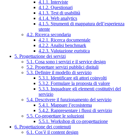
4.1.1. Interviste
4.1.2. Questionari
4.1.3. Test di usabilità
4.1.4. Web analytics
4.1.5. Strumenti di mappatura dell’esperienza
utente
4.2. Ricerca secondaria
4.2.1. Ricerca documentale
4.2.2. Analisi benchmark
4.2.3. Valutazione euristica
5. Progettazione dei servizi
5.1. Cosa sono i servizi e il service design
5.2. Progettare servizi pubblici digitali
5.3. Definire il modello di servizio
5.3.1. Identificare gli attori coinvolti
5.3.2. Formulare la proposta di valore
5.3.3. Inquadrare gli elementi costitutivi del
servizio
5.4. Descrivere il funzionamento del servizio
5.4.1. Mappare l’ecosistema
5.4.2. Rappresentare i flussi di servizio
5.5. Co-progettare le soluzioni
5.5.1. Workshop di co-progettazione
6. Progettazione dei contenuti
6.1. Cos’è il content design