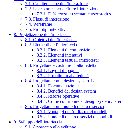
7.1. Caratteristiche dell’interazione
7.2. User stories per definire l’interazione
7.2.1. Differenza tra scenari e user stories
7.3. Flussi di interazione
7.4. Wireframe
7.5. Prototipi interattivi
8. Progettazione dell’interfaccia
8.1. Obiettivi dell’interfaccia
8.2. Elementi dell’interfaccia
8.2.1. Elementi di composizione
8.2.2. Elementi interattivi
8.2.3. Elementi testuali (microtesti)
8.3. Progettare e costruire in alta fedeltà
8.3.1. Layout di pagina
8.3.2. Prototipi in alta fedeltà
8.4. Progettare con il design system .italia
8.4.1. Documentazione
8.4.2. Benefici del design system
8.4.3. Risorse operative
8.4.4. Come contribuire al design system .italia
8.5. Progettare con i modelli di sito e servizi
8.5.1. Vantaggi dell’utilizzo dei modelli
8.5.2. I modelli di sito e servizi disponibili
9. Sviluppo dell’interfaccia
9.1. Approccio allo sviluppo