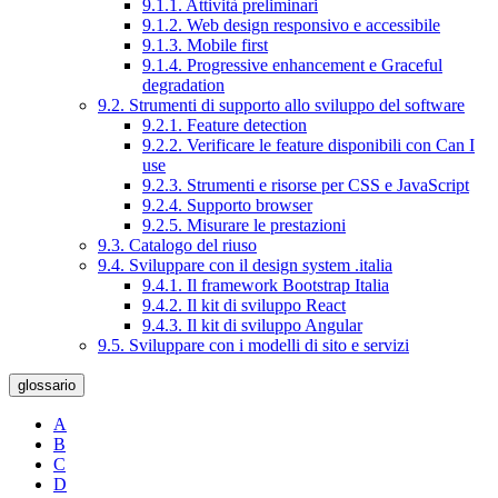
9.1.1. Attività preliminari
9.1.2. Web design responsivo e accessibile
9.1.3. Mobile first
9.1.4. Progressive enhancement e Graceful
degradation
9.2. Strumenti di supporto allo sviluppo del software
9.2.1. Feature detection
9.2.2. Verificare le feature disponibili con Can I
use
9.2.3. Strumenti e risorse per CSS e JavaScript
9.2.4. Supporto browser
9.2.5. Misurare le prestazioni
9.3. Catalogo del riuso
9.4. Sviluppare con il design system .italia
9.4.1. Il framework Bootstrap Italia
9.4.2. Il kit di sviluppo React
9.4.3. Il kit di sviluppo Angular
9.5. Sviluppare con i modelli di sito e servizi
glossario
A
B
C
D