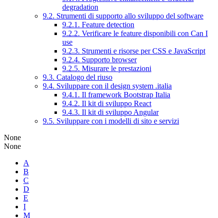
degradation
9.2. Strumenti di supporto allo sviluppo del software
9.2.1. Feature detection
9.2.2. Verificare le feature disponibili con Can I
use
9.2.3. Strumenti e risorse per CSS e JavaScript
9.2.4. Supporto browser
9.2.5. Misurare le prestazioni
9.3. Catalogo del riuso
9.4. Sviluppare con il design system .italia
9.4.1. Il framework Bootstrap Italia
9.4.2. Il kit di sviluppo React
9.4.3. Il kit di sviluppo Angular
9.5. Sviluppare con i modelli di sito e servizi
None
None
A
B
C
D
E
I
M