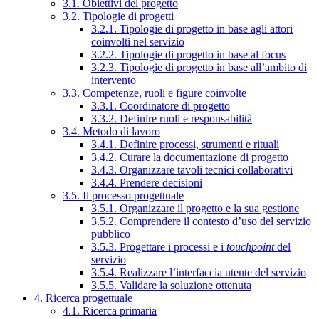
3.1. Obiettivi del progetto
3.2. Tipologie di progetti
3.2.1. Tipologie di progetto in base agli attori
coinvolti nel servizio
3.2.2. Tipologie di progetto in base al focus
3.2.3. Tipologie di progetto in base all’ambito di
intervento
3.3. Competenze, ruoli e figure coinvolte
3.3.1. Coordinatore di progetto
3.3.2. Definire ruoli e responsabilità
3.4. Metodo di lavoro
3.4.1. Definire processi, strumenti e rituali
3.4.2. Curare la documentazione di progetto
3.4.3. Organizzare tavoli tecnici collaborativi
3.4.4. Prendere decisioni
3.5. Il processo progettuale
3.5.1. Organizzare il progetto e la sua gestione
3.5.2. Comprendere il contesto d’uso del servizio
pubblico
3.5.3. Progettare i processi e i
touchpoint
del
servizio
3.5.4. Realizzare l’interfaccia utente del servizio
3.5.5. Validare la soluzione ottenuta
4. Ricerca progettuale
4.1. Ricerca primaria