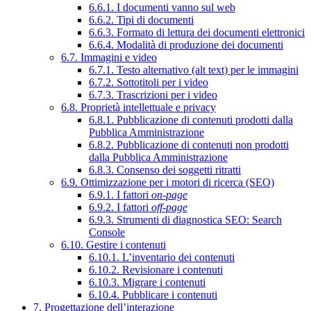
6.6.1. I documenti vanno sul web
6.6.2. Tipi di documenti
6.6.3. Formato di lettura dei documenti elettronici
6.6.4. Modalità di produzione dei documenti
6.7. Immagini e video
6.7.1. Testo alternativo (alt text) per le immagini
6.7.2. Sottotitoli per i video
6.7.3. Trascrizioni per i video
6.8. Proprietà intellettuale e privacy
6.8.1. Pubblicazione di contenuti prodotti dalla
Pubblica Amministrazione
6.8.2. Pubblicazione di contenuti non prodotti
dalla Pubblica Amministrazione
6.8.3. Consenso dei soggetti ritratti
6.9. Ottimizzazione per i motori di ricerca (SEO)
6.9.1. I fattori
on-page
6.9.2. I fattori
off-page
6.9.3. Strumenti di diagnostica SEO: Search
Console
6.10. Gestire i contenuti
6.10.1. L’inventario dei contenuti
6.10.2. Revisionare i contenuti
6.10.3. Migrare i contenuti
6.10.4. Pubblicare i contenuti
7. Progettazione dell’interazione