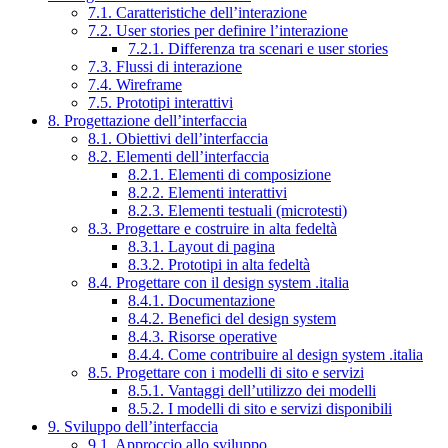
7.1. Caratteristiche dell’interazione
7.2. User stories per definire l’interazione
7.2.1. Differenza tra scenari e user stories
7.3. Flussi di interazione
7.4. Wireframe
7.5. Prototipi interattivi
8. Progettazione dell’interfaccia
8.1. Obiettivi dell’interfaccia
8.2. Elementi dell’interfaccia
8.2.1. Elementi di composizione
8.2.2. Elementi interattivi
8.2.3. Elementi testuali (microtesti)
8.3. Progettare e costruire in alta fedeltà
8.3.1. Layout di pagina
8.3.2. Prototipi in alta fedeltà
8.4. Progettare con il design system .italia
8.4.1. Documentazione
8.4.2. Benefici del design system
8.4.3. Risorse operative
8.4.4. Come contribuire al design system .italia
8.5. Progettare con i modelli di sito e servizi
8.5.1. Vantaggi dell’utilizzo dei modelli
8.5.2. I modelli di sito e servizi disponibili
9. Sviluppo dell’interfaccia
9.1. Approccio allo sviluppo