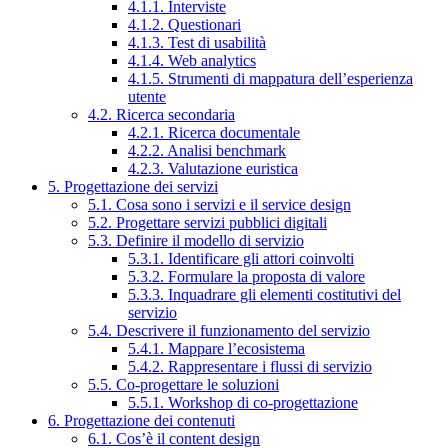
4.1.1. Interviste
4.1.2. Questionari
4.1.3. Test di usabilità
4.1.4. Web analytics
4.1.5. Strumenti di mappatura dell’esperienza
utente
4.2. Ricerca secondaria
4.2.1. Ricerca documentale
4.2.2. Analisi benchmark
4.2.3. Valutazione euristica
5. Progettazione dei servizi
5.1. Cosa sono i servizi e il service design
5.2. Progettare servizi pubblici digitali
5.3. Definire il modello di servizio
5.3.1. Identificare gli attori coinvolti
5.3.2. Formulare la proposta di valore
5.3.3. Inquadrare gli elementi costitutivi del
servizio
5.4. Descrivere il funzionamento del servizio
5.4.1. Mappare l’ecosistema
5.4.2. Rappresentare i flussi di servizio
5.5. Co-progettare le soluzioni
5.5.1. Workshop di co-progettazione
6. Progettazione dei contenuti
6.1. Cos’è il content design