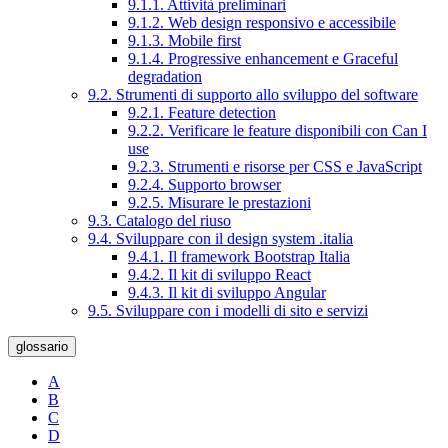
9.1.1. Attività preliminari
9.1.2. Web design responsivo e accessibile
9.1.3. Mobile first
9.1.4. Progressive enhancement e Graceful
degradation
9.2. Strumenti di supporto allo sviluppo del software
9.2.1. Feature detection
9.2.2. Verificare le feature disponibili con Can I
use
9.2.3. Strumenti e risorse per CSS e JavaScript
9.2.4. Supporto browser
9.2.5. Misurare le prestazioni
9.3. Catalogo del riuso
9.4. Sviluppare con il design system .italia
9.4.1. Il framework Bootstrap Italia
9.4.2. Il kit di sviluppo React
9.4.3. Il kit di sviluppo Angular
9.5. Sviluppare con i modelli di sito e servizi
glossario
A
B
C
D