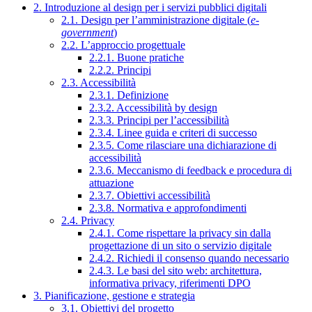
2. Introduzione al design per i servizi pubblici digitali
2.1. Design per l’amministrazione digitale (
e-
government
)
2.2. L’approccio progettuale
2.2.1. Buone pratiche
2.2.2. Principi
2.3. Accessibilità
2.3.1. Definizione
2.3.2. Accessibilità by design
2.3.3. Principi per l’accessibilità
2.3.4. Linee guida e criteri di successo
2.3.5. Come rilasciare una dichiarazione di
accessibilità
2.3.6. Meccanismo di feedback e procedura di
attuazione
2.3.7. Obiettivi accessibilità
2.3.8. Normativa e approfondimenti
2.4. Privacy
2.4.1. Come rispettare la privacy sin dalla
progettazione di un sito o servizio digitale
2.4.2. Richiedi il consenso quando necessario
2.4.3. Le basi del sito web: architettura,
informativa privacy, riferimenti DPO
3. Pianificazione, gestione e strategia
3.1. Obiettivi del progetto