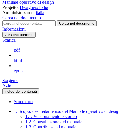
Manuale operativo di design
Progetto:
Designers Italia
Amministrazione:
italia
Cerca nel documento
Cerca nel documento
Informazioni
versione-corrente
Scarica
pdf
html
epub
Sorgente
Azioni
indice dei contenuti
Sommario
1. Scopo, destinatari e uso del Manuale operativo di design
1.1. Versionamento e storico
1.2. Consultazione del manuale
1.3. Contribuisci al manuale