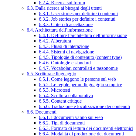
6.2.4. Ricerca sui forum
6.3. Dalla ricerca ai bisogni degli utenti
6.3.1. User stories per definire i contenuti
6.3.2. Job stories per definire i contenuti
6.3.3. Criteri di accettazione
6.4. Architettura dell’informazione
6.4.1. Definire l’architettura dell’informazione
6.4.2. Alberatura
6.4.3. Flussi di interazione
6.4.4. Sistemi di navigazione
6.4.5. Tipologie di contenuto (content type)
6.4.6. Ontologie e standard
6.4.7. Vocabolari controllati e tassonomie
6.5. Scrittura e linguaggio
6.5.1. Come leggono le persone sul web
6.5.2. Le regole per un linguaggio semplice
6.5.3. Microtesti
6.5.4. Scrittura collaborativa
6.5.5. Content critique
6.5.6. Traduzione e localizzazione dei contenuti
6.6. Documenti
6.6.1. I documenti vanno sul web
6.6.2. Tipi di documenti
6.6.3. Formato di lettura dei documenti elettronici
6.6.4. Modalità di produzione dei documenti