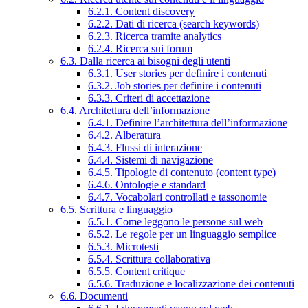
6.2.1. Content discovery
6.2.2. Dati di ricerca (search keywords)
6.2.3. Ricerca tramite analytics
6.2.4. Ricerca sui forum
6.3. Dalla ricerca ai bisogni degli utenti
6.3.1. User stories per definire i contenuti
6.3.2. Job stories per definire i contenuti
6.3.3. Criteri di accettazione
6.4. Architettura dell’informazione
6.4.1. Definire l’architettura dell’informazione
6.4.2. Alberatura
6.4.3. Flussi di interazione
6.4.4. Sistemi di navigazione
6.4.5. Tipologie di contenuto (content type)
6.4.6. Ontologie e standard
6.4.7. Vocabolari controllati e tassonomie
6.5. Scrittura e linguaggio
6.5.1. Come leggono le persone sul web
6.5.2. Le regole per un linguaggio semplice
6.5.3. Microtesti
6.5.4. Scrittura collaborativa
6.5.5. Content critique
6.5.6. Traduzione e localizzazione dei contenuti
6.6. Documenti