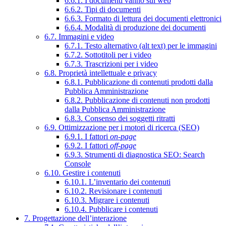
6.6.1. I documenti vanno sul web
6.6.2. Tipi di documenti
6.6.3. Formato di lettura dei documenti elettronici
6.6.4. Modalità di produzione dei documenti
6.7. Immagini e video
6.7.1. Testo alternativo (alt text) per le immagini
6.7.2. Sottotitoli per i video
6.7.3. Trascrizioni per i video
6.8. Proprietà intellettuale e privacy
6.8.1. Pubblicazione di contenuti prodotti dalla
Pubblica Amministrazione
6.8.2. Pubblicazione di contenuti non prodotti
dalla Pubblica Amministrazione
6.8.3. Consenso dei soggetti ritratti
6.9. Ottimizzazione per i motori di ricerca (SEO)
6.9.1. I fattori
on-page
6.9.2. I fattori
off-page
6.9.3. Strumenti di diagnostica SEO: Search
Console
6.10. Gestire i contenuti
6.10.1. L’inventario dei contenuti
6.10.2. Revisionare i contenuti
6.10.3. Migrare i contenuti
6.10.4. Pubblicare i contenuti
7. Progettazione dell’interazione