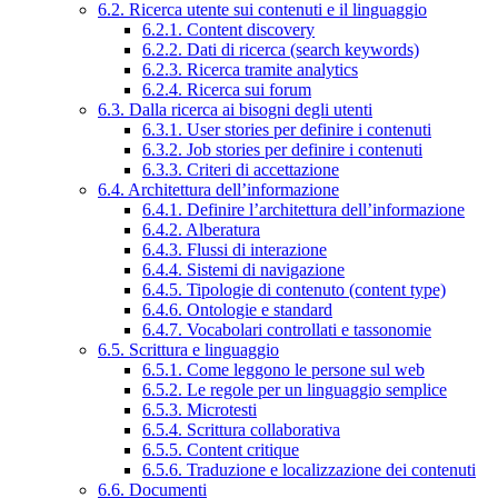
6.2. Ricerca utente sui contenuti e il linguaggio
6.2.1. Content discovery
6.2.2. Dati di ricerca (search keywords)
6.2.3. Ricerca tramite analytics
6.2.4. Ricerca sui forum
6.3. Dalla ricerca ai bisogni degli utenti
6.3.1. User stories per definire i contenuti
6.3.2. Job stories per definire i contenuti
6.3.3. Criteri di accettazione
6.4. Architettura dell’informazione
6.4.1. Definire l’architettura dell’informazione
6.4.2. Alberatura
6.4.3. Flussi di interazione
6.4.4. Sistemi di navigazione
6.4.5. Tipologie di contenuto (content type)
6.4.6. Ontologie e standard
6.4.7. Vocabolari controllati e tassonomie
6.5. Scrittura e linguaggio
6.5.1. Come leggono le persone sul web
6.5.2. Le regole per un linguaggio semplice
6.5.3. Microtesti
6.5.4. Scrittura collaborativa
6.5.5. Content critique
6.5.6. Traduzione e localizzazione dei contenuti
6.6. Documenti