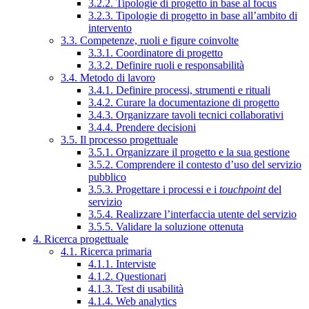
3.2.2. Tipologie di progetto in base al focus
3.2.3. Tipologie di progetto in base all’ambito di
intervento
3.3. Competenze, ruoli e figure coinvolte
3.3.1. Coordinatore di progetto
3.3.2. Definire ruoli e responsabilità
3.4. Metodo di lavoro
3.4.1. Definire processi, strumenti e rituali
3.4.2. Curare la documentazione di progetto
3.4.3. Organizzare tavoli tecnici collaborativi
3.4.4. Prendere decisioni
3.5. Il processo progettuale
3.5.1. Organizzare il progetto e la sua gestione
3.5.2. Comprendere il contesto d’uso del servizio
pubblico
3.5.3. Progettare i processi e i
touchpoint
del
servizio
3.5.4. Realizzare l’interfaccia utente del servizio
3.5.5. Validare la soluzione ottenuta
4. Ricerca progettuale
4.1. Ricerca primaria
4.1.1. Interviste
4.1.2. Questionari
4.1.3. Test di usabilità
4.1.4. Web analytics