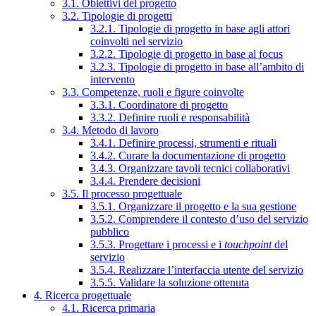
3.1. Obiettivi del progetto
3.2. Tipologie di progetti
3.2.1. Tipologie di progetto in base agli attori
coinvolti nel servizio
3.2.2. Tipologie di progetto in base al focus
3.2.3. Tipologie di progetto in base all’ambito di
intervento
3.3. Competenze, ruoli e figure coinvolte
3.3.1. Coordinatore di progetto
3.3.2. Definire ruoli e responsabilità
3.4. Metodo di lavoro
3.4.1. Definire processi, strumenti e rituali
3.4.2. Curare la documentazione di progetto
3.4.3. Organizzare tavoli tecnici collaborativi
3.4.4. Prendere decisioni
3.5. Il processo progettuale
3.5.1. Organizzare il progetto e la sua gestione
3.5.2. Comprendere il contesto d’uso del servizio
pubblico
3.5.3. Progettare i processi e i
touchpoint
del
servizio
3.5.4. Realizzare l’interfaccia utente del servizio
3.5.5. Validare la soluzione ottenuta
4. Ricerca progettuale
4.1. Ricerca primaria