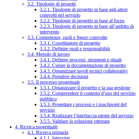
3.2. Tipologie di progetti
3.2.1. Tipologie di progetto in base agli attori
coinvolti nel servizio
3.2.2. Tipologie di progetto in base al focus
3.2.3. Tipologie di progetto in base all’ambito di
intervento
3.3. Competenze, ruoli e figure coinvolte
3.3.1. Coordinatore di progetto
3.3.2. Definire ruoli e responsabilità
3.4. Metodo di lavoro
3.4.1. Definire processi, strumenti e rituali
3.4.2. Curare la documentazione di progetto
3.4.3. Organizzare tavoli tecnici collaborativi
3.4.4. Prendere decisioni
3.5. Il processo progettuale
3.5.1. Organizzare il progetto e la sua gestione
3.5.2. Comprendere il contesto d’uso del servizio
pubblico
3.5.3. Progettare i processi e i
touchpoint
del
servizio
3.5.4. Realizzare l’interfaccia utente del servizio
3.5.5. Validare la soluzione ottenuta
4. Ricerca progettuale
4.1. Ricerca primaria
4.1.1. Interviste