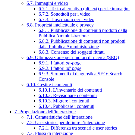
6.7. Immagini e video
6.7.1. Testo alternativo (alt text) per le immagini
6.7.2. Sottotitoli per i video
6.7.3. Trascrizioni per i video
6.8. Proprietà intellettuale e privacy
6.8.1. Pubblicazione di contenuti prodotti dalla
Pubblica Amministrazione
6.8.2. Pubblicazione di contenuti non prodotti
dalla Pubblica Amministrazione
6.8.3. Consenso dei soggetti ritratti
6.9. Ottimizzazione per i motori di ricerca (SEO)
6.9.1. I fattori
on-page
6.9.2. I fattori
off-page
6.9.3. Strumenti di diagnostica SEO: Search
Console
6.10. Gestire i contenuti
6.10.1. L’inventario dei contenuti
6.10.2. Revisionare i contenuti
6.10.3. Migrare i contenuti
6.10.4. Pubblicare i contenuti
7. Progettazione dell’interazione
7.1. Caratteristiche dell’interazione
7.2. User stories per definire l’interazione
7.2.1. Differenza tra scenari e user stories
7.3. Flussi di interazione