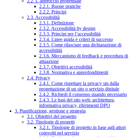
2.2. L’approccio progettuale
2.2.1. Buone pratiche
2.2.2. Principi
2.3. Accessibilità
2.3.1. Definizione
2.3.2. Accessibilità by design
2.3.3. Principi per l’accessibilità
2.3.4. Linee guida e criteri di successo
2.3.5. Come rilasciare una dichiarazione di
accessibilità
2.3.6. Meccanismo di feedback e procedura di
attuazione
2.3.7. Obiettivi accessibilità
2.3.8. Normativa e approfondimenti
2.4. Privacy
2.4.1. Come rispettare la privacy sin dalla
progettazione di un sito o servizio digitale
2.4.2. Richiedi il consenso quando necessario
2.4.3. Le basi del sito web: architettura,
informativa privacy, riferimenti DPO
3. Pianificazione, gestione e strategia
3.1. Obiettivi del progetto
3.2. Tipologie di progetti
3.2.1. Tipologie di progetto in base agli attori
coinvolti nel servizio