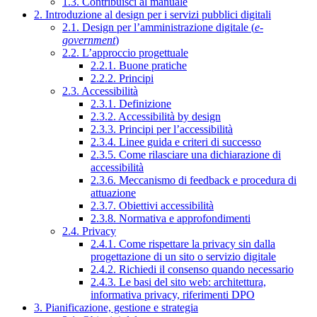
1.3. Contribuisci al manuale
2. Introduzione al design per i servizi pubblici digitali
2.1. Design per l’amministrazione digitale (
e-
government
)
2.2. L’approccio progettuale
2.2.1. Buone pratiche
2.2.2. Principi
2.3. Accessibilità
2.3.1. Definizione
2.3.2. Accessibilità by design
2.3.3. Principi per l’accessibilità
2.3.4. Linee guida e criteri di successo
2.3.5. Come rilasciare una dichiarazione di
accessibilità
2.3.6. Meccanismo di feedback e procedura di
attuazione
2.3.7. Obiettivi accessibilità
2.3.8. Normativa e approfondimenti
2.4. Privacy
2.4.1. Come rispettare la privacy sin dalla
progettazione di un sito o servizio digitale
2.4.2. Richiedi il consenso quando necessario
2.4.3. Le basi del sito web: architettura,
informativa privacy, riferimenti DPO
3. Pianificazione, gestione e strategia