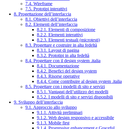
7.4. Wireframe
7.5. Prototipi interattivi
8. Progettazione dell’interfaccia
8.1. Obiettivi dell’interfaccia
8.2. Elementi dell’interfaccia
8.2.1. Elementi di composizione
8.2.2. Elementi interattivi
8.2.3. Elementi testuali (microtesti)
8.3. Progettare e costruire in alta fedeltà
8.3.1. Layout di pagina
8.3.2. Prototipi in alta fedeltà
8.4. Progettare con il design system .italia
8.4.1. Documentazione
8.4.2. Benefici del design system
8.4.3. Risorse operative
8.4.4. Come contribuire al design system .italia
8.5. Progettare con i modelli di sito e servizi
8.5.1. Vantaggi dell’utilizzo dei modelli
8.5.2. I modelli di sito e servizi disponibili
9. Sviluppo dell’interfaccia
9.1. Approccio allo sviluppo
9.1.1. Attività preliminari
9.1.2. Web design responsivo e accessibile
9.1.3. Mobile first
9.1.4. Progressive enhancement e Graceful