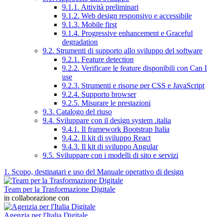
9.1.1. Attività preliminari
9.1.2. Web design responsivo e accessibile
9.1.3. Mobile first
9.1.4. Progressive enhancement e Graceful
degradation
9.2. Strumenti di supporto allo sviluppo del software
9.2.1. Feature detection
9.2.2. Verificare le feature disponibili con Can I
use
9.2.3. Strumenti e risorse per CSS e JavaScript
9.2.4. Supporto browser
9.2.5. Misurare le prestazioni
9.3. Catalogo del riuso
9.4. Sviluppare con il design system .italia
9.4.1. Il framework Bootstrap Italia
9.4.2. Il kit di sviluppo React
9.4.3. Il kit di sviluppo Angular
9.5. Sviluppare con i modelli di sito e servizi
1. Scopo, destinatari e uso del Manuale operativo di design
Team per la Trasformazione Digitale
in collaborazione con
Agenzia per l'Italia Digitale