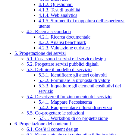
4.1.2. Questionari
4.1.3. Test di usabilità
4.1.4. Web analytics
4.1.5. Strumenti di mappatura dell’esperienza
utente
4.2. Ricerca secondaria
4.2.1. Ricerca documentale
4.2.2. Analisi benchmark
4.2.3. Valutazione euristica
5. Progettazione dei servizi
5.1. Cosa sono i servizi e il service design
5.2. Progettare servizi pubblici digitali
5.3. Definire il modello di servizio
5.3.1. Identificare gli attori coinvolti
5.3.2. Formulare la proposta di valore
5.3.3. Inquadrare gli elementi costitutivi del
servizio
5.4. Descrivere il funzionamento del servizio
5.4.1. Mappare l’ecosistema
5.4.2. Rappresentare i flussi di servizio
5.5. Co-progettare le soluzioni
5.5.1. Workshop di co-progettazione
6. Progettazione dei contenuti
6.1. Cos’è il content design
6.2. Ricerca utente sui contenuti e il linguaggio