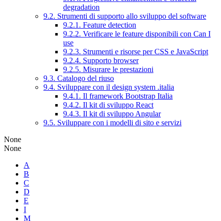
degradation
9.2. Strumenti di supporto allo sviluppo del software
9.2.1. Feature detection
9.2.2. Verificare le feature disponibili con Can I
use
9.2.3. Strumenti e risorse per CSS e JavaScript
9.2.4. Supporto browser
9.2.5. Misurare le prestazioni
9.3. Catalogo del riuso
9.4. Sviluppare con il design system .italia
9.4.1. Il framework Bootstrap Italia
9.4.2. Il kit di sviluppo React
9.4.3. Il kit di sviluppo Angular
9.5. Sviluppare con i modelli di sito e servizi
None
None
A
B
C
D
E
I
M