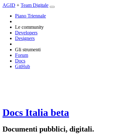
AGID
+
Team Digitale
Piano Triennale
Le community
Developers
Designers
Gli strumenti
Forum
Docs
GitHub
Docs Italia
beta
Documenti pubblici, digitali.