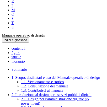
E
I
M
O
S
T
U
Manuale operativo di design
indici e glossario
contenuti
figure
tabelle
glossario
Sommario
1. Scopo, destinatari e uso del Manuale operativo di design
1.1. Versionamento e storico
1.2. Consultazione del manuale
1.3. Contribuisci al manuale
2. Introduzione al design per i servizi pubblici digitali
2.1. Design per l’amministrazione digitale (
e-
government
)