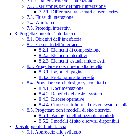
7.1. Caratteristiche dell’interazione
7.2. User stories per definire l’interazione
7.2.1. Differenza tra scenari e user stories
7.3. Flussi di interazione
7.4. Wireframe
7.5. Prototipi interattivi
8. Progettazione dell’interfaccia
8.1. Obiettivi dell’interfaccia
8.2. Elementi dell’interfaccia
8.2.1. Elementi di composizione
8.2.2. Elementi interattivi
8.2.3. Elementi testuali (microtesti)
8.3. Progettare e costruire in alta fedeltà
8.3.1. Layout di pagina
8.3.2. Prototipi in alta fedeltà
8.4. Progettare con il design system .italia
8.4.1. Documentazione
8.4.2. Benefici del design system
8.4.3. Risorse operative
8.4.4. Come contribuire al design system .italia
8.5. Progettare con i modelli di sito e servizi
8.5.1. Vantaggi dell’utilizzo dei modelli
8.5.2. I modelli di sito e servizi disponibili
9. Sviluppo dell’interfaccia
9.1. Approccio allo sviluppo