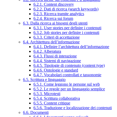
6.2.1. Content discovery
6.2.2. Dati di ricerca (search keywords)
6.2.3. Ricerca tramite analytics
6.2.4. Ricerca sui forum
6.3. Dalla ricerca ai bisogni degli utenti
6.3.1. User stories per definire i contenuti
6.3.2. Job stories per definire i contenuti
6.3.3. Criteri di accettazione
6.4. Architettura dell’informazione
6.4.1. Definire l’architettura dell’informazione
6.4.2. Alberatura
6.4.3. Flussi di interazione
6.4.4. Sistemi di navigazione
6.4.5. Tipologie di contenuto (content type)
6.4.6. Ontologie e standard
6.4.7. Vocabolari controllati e tassonomie
6.5. Scrittura e linguaggio
6.5.1. Come leggono le persone sul web
6.5.2. Le regole per un linguaggio semplice
6.5.3. Microtesti
6.5.4. Scrittura collaborativa
6.5.5. Content critique
6.5.6. Traduzione e localizzazione dei contenuti
6.6. Documenti