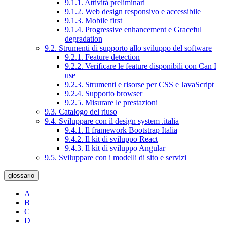
9.1.1. Attività preliminari
9.1.2. Web design responsivo e accessibile
9.1.3. Mobile first
9.1.4. Progressive enhancement e Graceful
degradation
9.2. Strumenti di supporto allo sviluppo del software
9.2.1. Feature detection
9.2.2. Verificare le feature disponibili con Can I
use
9.2.3. Strumenti e risorse per CSS e JavaScript
9.2.4. Supporto browser
9.2.5. Misurare le prestazioni
9.3. Catalogo del riuso
9.4. Sviluppare con il design system .italia
9.4.1. Il framework Bootstrap Italia
9.4.2. Il kit di sviluppo React
9.4.3. Il kit di sviluppo Angular
9.5. Sviluppare con i modelli di sito e servizi
glossario
A
B
C
D