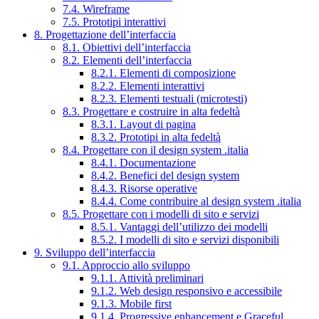
7.4. Wireframe
7.5. Prototipi interattivi
8. Progettazione dell’interfaccia
8.1. Obiettivi dell’interfaccia
8.2. Elementi dell’interfaccia
8.2.1. Elementi di composizione
8.2.2. Elementi interattivi
8.2.3. Elementi testuali (microtesti)
8.3. Progettare e costruire in alta fedeltà
8.3.1. Layout di pagina
8.3.2. Prototipi in alta fedeltà
8.4. Progettare con il design system .italia
8.4.1. Documentazione
8.4.2. Benefici del design system
8.4.3. Risorse operative
8.4.4. Come contribuire al design system .italia
8.5. Progettare con i modelli di sito e servizi
8.5.1. Vantaggi dell’utilizzo dei modelli
8.5.2. I modelli di sito e servizi disponibili
9. Sviluppo dell’interfaccia
9.1. Approccio allo sviluppo
9.1.1. Attività preliminari
9.1.2. Web design responsivo e accessibile
9.1.3. Mobile first
9.1.4. Progressive enhancement e Graceful