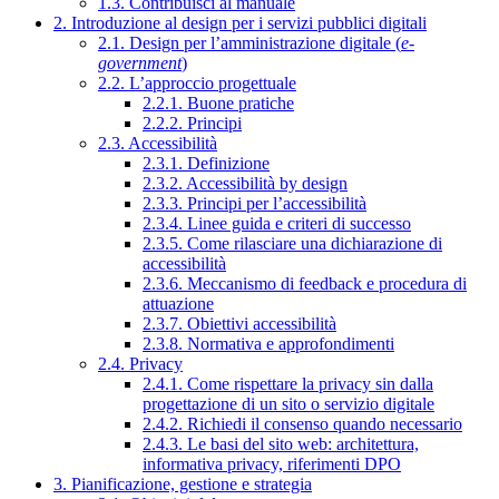
1.3. Contribuisci al manuale
2. Introduzione al design per i servizi pubblici digitali
2.1. Design per l’amministrazione digitale (
e-
government
)
2.2. L’approccio progettuale
2.2.1. Buone pratiche
2.2.2. Principi
2.3. Accessibilità
2.3.1. Definizione
2.3.2. Accessibilità by design
2.3.3. Principi per l’accessibilità
2.3.4. Linee guida e criteri di successo
2.3.5. Come rilasciare una dichiarazione di
accessibilità
2.3.6. Meccanismo di feedback e procedura di
attuazione
2.3.7. Obiettivi accessibilità
2.3.8. Normativa e approfondimenti
2.4. Privacy
2.4.1. Come rispettare la privacy sin dalla
progettazione di un sito o servizio digitale
2.4.2. Richiedi il consenso quando necessario
2.4.3. Le basi del sito web: architettura,
informativa privacy, riferimenti DPO
3. Pianificazione, gestione e strategia