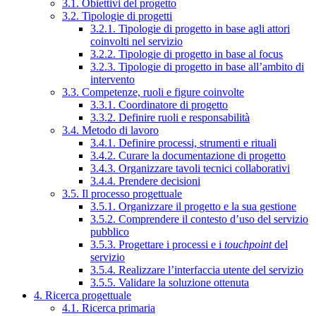
3.1. Obiettivi del progetto
3.2. Tipologie di progetti
3.2.1. Tipologie di progetto in base agli attori
coinvolti nel servizio
3.2.2. Tipologie di progetto in base al focus
3.2.3. Tipologie di progetto in base all’ambito di
intervento
3.3. Competenze, ruoli e figure coinvolte
3.3.1. Coordinatore di progetto
3.3.2. Definire ruoli e responsabilità
3.4. Metodo di lavoro
3.4.1. Definire processi, strumenti e rituali
3.4.2. Curare la documentazione di progetto
3.4.3. Organizzare tavoli tecnici collaborativi
3.4.4. Prendere decisioni
3.5. Il processo progettuale
3.5.1. Organizzare il progetto e la sua gestione
3.5.2. Comprendere il contesto d’uso del servizio
pubblico
3.5.3. Progettare i processi e i
touchpoint
del
servizio
3.5.4. Realizzare l’interfaccia utente del servizio
3.5.5. Validare la soluzione ottenuta
4. Ricerca progettuale
4.1. Ricerca primaria