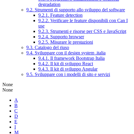
degradation
9.2. Strumenti di supporto allo sviluppo del software
9.2.1. Feature detection
9.2.2. Verificare le feature disponibili con Can I
use
9.2.3. Strumenti e risorse per CSS e JavaScript
9.2.4. Supporto browser
9.2.5. Misurare le prestazioni
9.3. Catalogo del riuso
9.4. Sviluppare con il design system .italia
9.4.1. Il framework Bootstrap Italia
9.4.2. Il kit di sviluppo React
9.4.3. Il kit di sviluppo Angular
9.5. Sviluppare con i modelli di sito e servizi
None
None
A
B
C
D
E
I
M