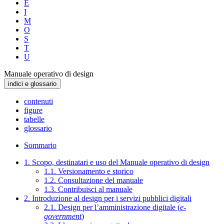
E
I
M
O
S
T
U
Manuale operativo di design
indici e glossario
contenuti
figure
tabelle
glossario
Sommario
1. Scopo, destinatari e uso del Manuale operativo di design
1.1. Versionamento e storico
1.2. Consultazione del manuale
1.3. Contribuisci al manuale
2. Introduzione al design per i servizi pubblici digitali
2.1. Design per l’amministrazione digitale (
e-
government
)