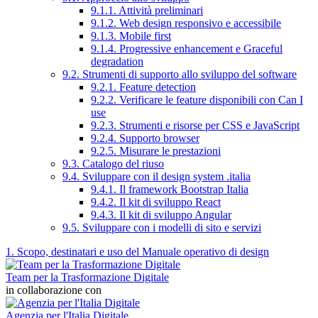
9.1.1. Attività preliminari
9.1.2. Web design responsivo e accessibile
9.1.3. Mobile first
9.1.4. Progressive enhancement e Graceful
degradation
9.2. Strumenti di supporto allo sviluppo del software
9.2.1. Feature detection
9.2.2. Verificare le feature disponibili con Can I
use
9.2.3. Strumenti e risorse per CSS e JavaScript
9.2.4. Supporto browser
9.2.5. Misurare le prestazioni
9.3. Catalogo del riuso
9.4. Sviluppare con il design system .italia
9.4.1. Il framework Bootstrap Italia
9.4.2. Il kit di sviluppo React
9.4.3. Il kit di sviluppo Angular
9.5. Sviluppare con i modelli di sito e servizi
1. Scopo, destinatari e uso del Manuale operativo di design
Team per la Trasformazione Digitale
in collaborazione con
Agenzia per l'Italia Digitale