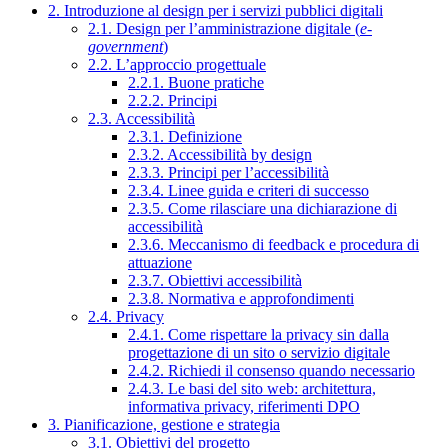
2. Introduzione al design per i servizi pubblici digitali
2.1. Design per l’amministrazione digitale (
e-
government
)
2.2. L’approccio progettuale
2.2.1. Buone pratiche
2.2.2. Principi
2.3. Accessibilità
2.3.1. Definizione
2.3.2. Accessibilità by design
2.3.3. Principi per l’accessibilità
2.3.4. Linee guida e criteri di successo
2.3.5. Come rilasciare una dichiarazione di
accessibilità
2.3.6. Meccanismo di feedback e procedura di
attuazione
2.3.7. Obiettivi accessibilità
2.3.8. Normativa e approfondimenti
2.4. Privacy
2.4.1. Come rispettare la privacy sin dalla
progettazione di un sito o servizio digitale
2.4.2. Richiedi il consenso quando necessario
2.4.3. Le basi del sito web: architettura,
informativa privacy, riferimenti DPO
3. Pianificazione, gestione e strategia
3.1. Obiettivi del progetto