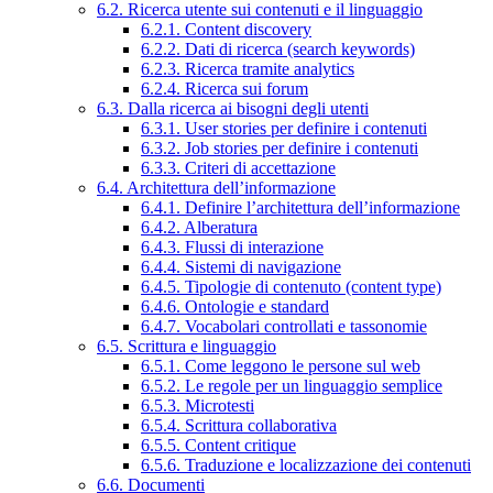
6.2. Ricerca utente sui contenuti e il linguaggio
6.2.1. Content discovery
6.2.2. Dati di ricerca (search keywords)
6.2.3. Ricerca tramite analytics
6.2.4. Ricerca sui forum
6.3. Dalla ricerca ai bisogni degli utenti
6.3.1. User stories per definire i contenuti
6.3.2. Job stories per definire i contenuti
6.3.3. Criteri di accettazione
6.4. Architettura dell’informazione
6.4.1. Definire l’architettura dell’informazione
6.4.2. Alberatura
6.4.3. Flussi di interazione
6.4.4. Sistemi di navigazione
6.4.5. Tipologie di contenuto (content type)
6.4.6. Ontologie e standard
6.4.7. Vocabolari controllati e tassonomie
6.5. Scrittura e linguaggio
6.5.1. Come leggono le persone sul web
6.5.2. Le regole per un linguaggio semplice
6.5.3. Microtesti
6.5.4. Scrittura collaborativa
6.5.5. Content critique
6.5.6. Traduzione e localizzazione dei contenuti
6.6. Documenti