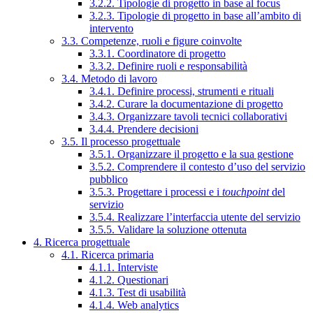
3.2.2. Tipologie di progetto in base al focus
3.2.3. Tipologie di progetto in base all’ambito di
intervento
3.3. Competenze, ruoli e figure coinvolte
3.3.1. Coordinatore di progetto
3.3.2. Definire ruoli e responsabilità
3.4. Metodo di lavoro
3.4.1. Definire processi, strumenti e rituali
3.4.2. Curare la documentazione di progetto
3.4.3. Organizzare tavoli tecnici collaborativi
3.4.4. Prendere decisioni
3.5. Il processo progettuale
3.5.1. Organizzare il progetto e la sua gestione
3.5.2. Comprendere il contesto d’uso del servizio
pubblico
3.5.3. Progettare i processi e i
touchpoint
del
servizio
3.5.4. Realizzare l’interfaccia utente del servizio
3.5.5. Validare la soluzione ottenuta
4. Ricerca progettuale
4.1. Ricerca primaria
4.1.1. Interviste
4.1.2. Questionari
4.1.3. Test di usabilità
4.1.4. Web analytics