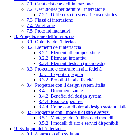
7.1. Caratteristiche dell’interazione
7.2. User stories per definire l’interazione
7.2.1. Differenza tra scenari e user stories
7.3. Flussi di interazione
7.4. Wireframe
7.5. Prototipi interattivi
8. Progettazione dell’interfaccia
8.1. Obiettivi dell’interfaccia
8.2. Elementi dell’interfaccia
8.2.1. Elementi di composizione
8.2.2. Elementi interattivi
8.2.3. Elementi testuali (microtesti)
8.3. Progettare e costruire in alta fedeltà
8.3.1. Layout di pagina
8.3.2. Prototipi in alta fedeltà
8.4. Progettare con il design system .italia
8.4.1. Documentazione
8.4.2. Benefici del design system
8.4.3. Risorse operative
8.4.4. Come contribuire al design system .italia
8.5. Progettare con i modelli di sito e servizi
8.5.1. Vantaggi dell’utilizzo dei modelli
8.5.2. I modelli di sito e servizi disponibili
9. Sviluppo dell’interfaccia
9.1. Approccio allo sviluppo