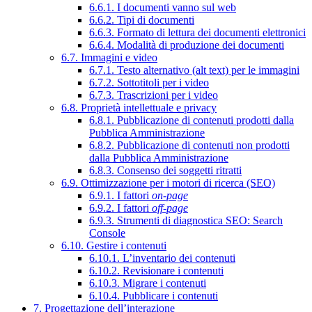
6.6.1. I documenti vanno sul web
6.6.2. Tipi di documenti
6.6.3. Formato di lettura dei documenti elettronici
6.6.4. Modalità di produzione dei documenti
6.7. Immagini e video
6.7.1. Testo alternativo (alt text) per le immagini
6.7.2. Sottotitoli per i video
6.7.3. Trascrizioni per i video
6.8. Proprietà intellettuale e privacy
6.8.1. Pubblicazione di contenuti prodotti dalla
Pubblica Amministrazione
6.8.2. Pubblicazione di contenuti non prodotti
dalla Pubblica Amministrazione
6.8.3. Consenso dei soggetti ritratti
6.9. Ottimizzazione per i motori di ricerca (SEO)
6.9.1. I fattori
on-page
6.9.2. I fattori
off-page
6.9.3. Strumenti di diagnostica SEO: Search
Console
6.10. Gestire i contenuti
6.10.1. L’inventario dei contenuti
6.10.2. Revisionare i contenuti
6.10.3. Migrare i contenuti
6.10.4. Pubblicare i contenuti
7. Progettazione dell’interazione