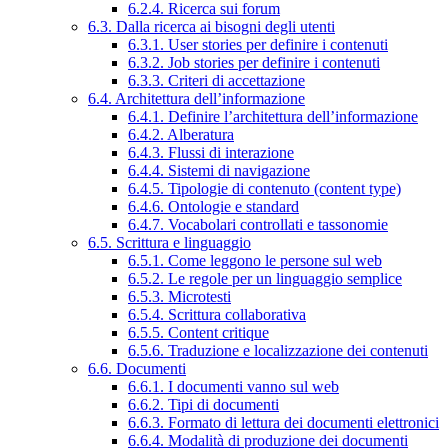
6.2.4. Ricerca sui forum
6.3. Dalla ricerca ai bisogni degli utenti
6.3.1. User stories per definire i contenuti
6.3.2. Job stories per definire i contenuti
6.3.3. Criteri di accettazione
6.4. Architettura dell’informazione
6.4.1. Definire l’architettura dell’informazione
6.4.2. Alberatura
6.4.3. Flussi di interazione
6.4.4. Sistemi di navigazione
6.4.5. Tipologie di contenuto (content type)
6.4.6. Ontologie e standard
6.4.7. Vocabolari controllati e tassonomie
6.5. Scrittura e linguaggio
6.5.1. Come leggono le persone sul web
6.5.2. Le regole per un linguaggio semplice
6.5.3. Microtesti
6.5.4. Scrittura collaborativa
6.5.5. Content critique
6.5.6. Traduzione e localizzazione dei contenuti
6.6. Documenti
6.6.1. I documenti vanno sul web
6.6.2. Tipi di documenti
6.6.3. Formato di lettura dei documenti elettronici
6.6.4. Modalità di produzione dei documenti