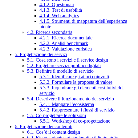
4.1.2. Questionari
4.1.3. Test di usabilità
4.1.4. Web analytics
4.1.5. Strumenti di mappatura dell’esperienza
utente
4.2. Ricerca secondaria
4.2.1. Ricerca documentale
4.2.2. Analisi benchmark
4.2.3. Valutazione euristica
5. Progettazione dei servizi
5.1. Cosa sono i servizi e il service design
5.2. Progettare servizi pubblici digitali
5.3. Definire il modello di servizio
5.3.1. Identificare gli attori coinvolti
5.3.2. Formulare la proposta di valore
5.3.3. Inquadrare gli elementi costitutivi del
servizio
5.4. Descrivere il funzionamento del servizio
5.4.1. Mappare l’ecosistema
5.4.2. Rappresentare i flussi di servizio
5.5. Co-progettare le soluzioni
5.5.1. Workshop di co-progettazione
6. Progettazione dei contenuti
6.1. Cos’è il content design
6.2. Ricerca utente sui contenuti e il linguaggio