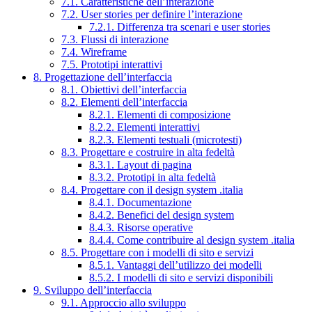
7.1. Caratteristiche dell’interazione
7.2. User stories per definire l’interazione
7.2.1. Differenza tra scenari e user stories
7.3. Flussi di interazione
7.4. Wireframe
7.5. Prototipi interattivi
8. Progettazione dell’interfaccia
8.1. Obiettivi dell’interfaccia
8.2. Elementi dell’interfaccia
8.2.1. Elementi di composizione
8.2.2. Elementi interattivi
8.2.3. Elementi testuali (microtesti)
8.3. Progettare e costruire in alta fedeltà
8.3.1. Layout di pagina
8.3.2. Prototipi in alta fedeltà
8.4. Progettare con il design system .italia
8.4.1. Documentazione
8.4.2. Benefici del design system
8.4.3. Risorse operative
8.4.4. Come contribuire al design system .italia
8.5. Progettare con i modelli di sito e servizi
8.5.1. Vantaggi dell’utilizzo dei modelli
8.5.2. I modelli di sito e servizi disponibili
9. Sviluppo dell’interfaccia
9.1. Approccio allo sviluppo