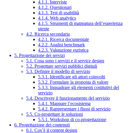
4.1.1. Interviste
4.1.2. Questionari
4.1.3. Test di usabilità
4.1.4. Web analytics
4.1.5. Strumenti di mappatura dell’esperienza
utente
4.2. Ricerca secondaria
4.2.1. Ricerca documentale
4.2.2. Analisi benchmark
4.2.3. Valutazione euristica
5. Progettazione dei servizi
5.1. Cosa sono i servizi e il service design
5.2. Progettare servizi pubblici digitali
5.3. Definire il modello di servizio
5.3.1. Identificare gli attori coinvolti
5.3.2. Formulare la proposta di valore
5.3.3. Inquadrare gli elementi costitutivi del
servizio
5.4. Descrivere il funzionamento del servizio
5.4.1. Mappare l’ecosistema
5.4.2. Rappresentare i flussi di servizio
5.5. Co-progettare le soluzioni
5.5.1. Workshop di co-progettazione
6. Progettazione dei contenuti
6.1. Cos’è il content design