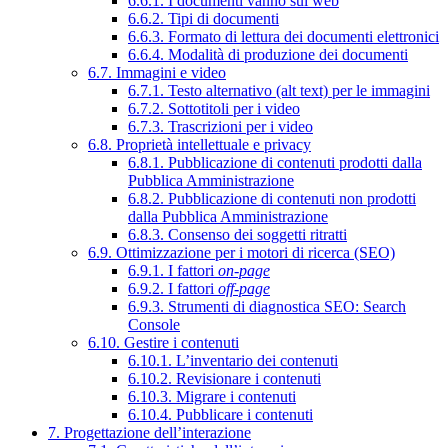
6.6.1. I documenti vanno sul web
6.6.2. Tipi di documenti
6.6.3. Formato di lettura dei documenti elettronici
6.6.4. Modalità di produzione dei documenti
6.7. Immagini e video
6.7.1. Testo alternativo (alt text) per le immagini
6.7.2. Sottotitoli per i video
6.7.3. Trascrizioni per i video
6.8. Proprietà intellettuale e privacy
6.8.1. Pubblicazione di contenuti prodotti dalla
Pubblica Amministrazione
6.8.2. Pubblicazione di contenuti non prodotti
dalla Pubblica Amministrazione
6.8.3. Consenso dei soggetti ritratti
6.9. Ottimizzazione per i motori di ricerca (SEO)
6.9.1. I fattori
on-page
6.9.2. I fattori
off-page
6.9.3. Strumenti di diagnostica SEO: Search
Console
6.10. Gestire i contenuti
6.10.1. L’inventario dei contenuti
6.10.2. Revisionare i contenuti
6.10.3. Migrare i contenuti
6.10.4. Pubblicare i contenuti
7. Progettazione dell’interazione