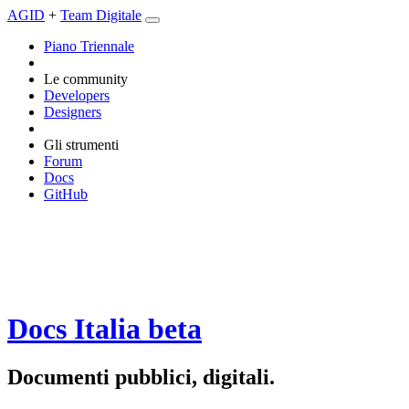
AGID
+
Team Digitale
Piano Triennale
Le community
Developers
Designers
Gli strumenti
Forum
Docs
GitHub
Docs Italia
beta
Documenti pubblici, digitali.