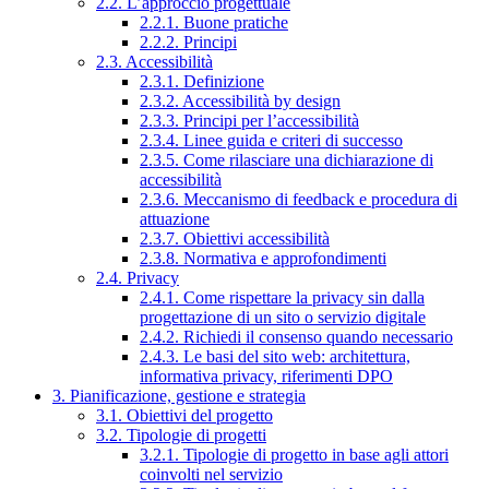
2.2. L’approccio progettuale
2.2.1. Buone pratiche
2.2.2. Principi
2.3. Accessibilità
2.3.1. Definizione
2.3.2. Accessibilità by design
2.3.3. Principi per l’accessibilità
2.3.4. Linee guida e criteri di successo
2.3.5. Come rilasciare una dichiarazione di
accessibilità
2.3.6. Meccanismo di feedback e procedura di
attuazione
2.3.7. Obiettivi accessibilità
2.3.8. Normativa e approfondimenti
2.4. Privacy
2.4.1. Come rispettare la privacy sin dalla
progettazione di un sito o servizio digitale
2.4.2. Richiedi il consenso quando necessario
2.4.3. Le basi del sito web: architettura,
informativa privacy, riferimenti DPO
3. Pianificazione, gestione e strategia
3.1. Obiettivi del progetto
3.2. Tipologie di progetti
3.2.1. Tipologie di progetto in base agli attori
coinvolti nel servizio