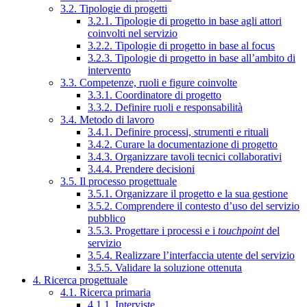
3.2. Tipologie di progetti
3.2.1. Tipologie di progetto in base agli attori
coinvolti nel servizio
3.2.2. Tipologie di progetto in base al focus
3.2.3. Tipologie di progetto in base all’ambito di
intervento
3.3. Competenze, ruoli e figure coinvolte
3.3.1. Coordinatore di progetto
3.3.2. Definire ruoli e responsabilità
3.4. Metodo di lavoro
3.4.1. Definire processi, strumenti e rituali
3.4.2. Curare la documentazione di progetto
3.4.3. Organizzare tavoli tecnici collaborativi
3.4.4. Prendere decisioni
3.5. Il processo progettuale
3.5.1. Organizzare il progetto e la sua gestione
3.5.2. Comprendere il contesto d’uso del servizio
pubblico
3.5.3. Progettare i processi e i
touchpoint
del
servizio
3.5.4. Realizzare l’interfaccia utente del servizio
3.5.5. Validare la soluzione ottenuta
4. Ricerca progettuale
4.1. Ricerca primaria
4.1.1. Interviste