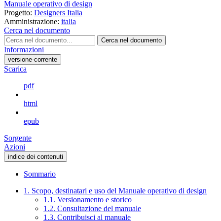
Manuale operativo di design
Progetto:
Designers Italia
Amministrazione:
italia
Cerca nel documento
Cerca nel documento
Informazioni
versione-corrente
Scarica
pdf
html
epub
Sorgente
Azioni
indice dei contenuti
Sommario
1. Scopo, destinatari e uso del Manuale operativo di design
1.1. Versionamento e storico
1.2. Consultazione del manuale
1.3. Contribuisci al manuale