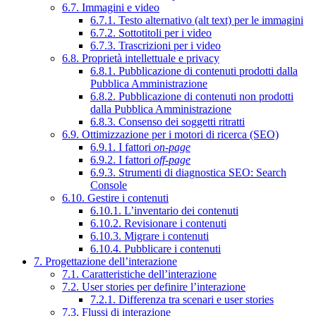
6.7. Immagini e video
6.7.1. Testo alternativo (alt text) per le immagini
6.7.2. Sottotitoli per i video
6.7.3. Trascrizioni per i video
6.8. Proprietà intellettuale e privacy
6.8.1. Pubblicazione di contenuti prodotti dalla
Pubblica Amministrazione
6.8.2. Pubblicazione di contenuti non prodotti
dalla Pubblica Amministrazione
6.8.3. Consenso dei soggetti ritratti
6.9. Ottimizzazione per i motori di ricerca (SEO)
6.9.1. I fattori
on-page
6.9.2. I fattori
off-page
6.9.3. Strumenti di diagnostica SEO: Search
Console
6.10. Gestire i contenuti
6.10.1. L’inventario dei contenuti
6.10.2. Revisionare i contenuti
6.10.3. Migrare i contenuti
6.10.4. Pubblicare i contenuti
7. Progettazione dell’interazione
7.1. Caratteristiche dell’interazione
7.2. User stories per definire l’interazione
7.2.1. Differenza tra scenari e user stories
7.3. Flussi di interazione