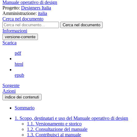
Manuale operativo di design
Progetto:
Designers Italia
Amministrazione:
italia
Cerca nel documento
Cerca nel documento
Informazioni
versione-corrente
Scarica
pdf
html
epub
Sorgente
Azioni
indice dei contenuti
Sommario
1. Scopo, destinatari e uso del Manuale operativo di design
1.1. Versionamento e storico
1.2. Consultazione del manuale
1.3. Contribuisci al manuale