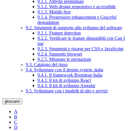
9.1.1. Attività preliminari
9.1.2. Web design responsivo e accessibile
9.1.3. Mobile first
9.1.4. Progressive enhancement e Graceful
degradation
9.2. Strumenti di supporto allo sviluppo del software
9.2.1. Feature detection
9.2.2. Verificare le feature disponibili con Can I
use
9.2.3. Strumenti e risorse per CSS e JavaScript
9.2.4. Supporto browser
9.2.5. Misurare le prestazioni
9.3. Catalogo del riuso
9.4. Sviluppare con il design system .italia
9.4.1. Il framework Bootstrap Italia
9.4.2. Il kit di sviluppo React
9.4.3. Il kit di sviluppo Angular
9.5. Sviluppare con i modelli di sito e servizi
glossario
A
B
C
D