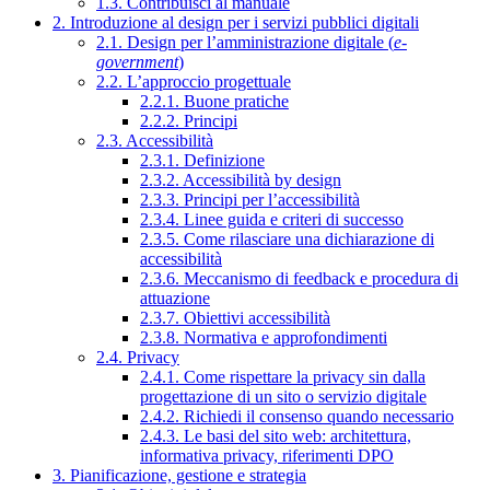
1.3. Contribuisci al manuale
2. Introduzione al design per i servizi pubblici digitali
2.1. Design per l’amministrazione digitale (
e-
government
)
2.2. L’approccio progettuale
2.2.1. Buone pratiche
2.2.2. Principi
2.3. Accessibilità
2.3.1. Definizione
2.3.2. Accessibilità by design
2.3.3. Principi per l’accessibilità
2.3.4. Linee guida e criteri di successo
2.3.5. Come rilasciare una dichiarazione di
accessibilità
2.3.6. Meccanismo di feedback e procedura di
attuazione
2.3.7. Obiettivi accessibilità
2.3.8. Normativa e approfondimenti
2.4. Privacy
2.4.1. Come rispettare la privacy sin dalla
progettazione di un sito o servizio digitale
2.4.2. Richiedi il consenso quando necessario
2.4.3. Le basi del sito web: architettura,
informativa privacy, riferimenti DPO
3. Pianificazione, gestione e strategia