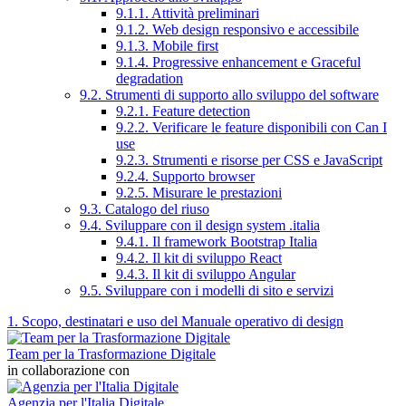
9.1.1. Attività preliminari
9.1.2. Web design responsivo e accessibile
9.1.3. Mobile first
9.1.4. Progressive enhancement e Graceful
degradation
9.2. Strumenti di supporto allo sviluppo del software
9.2.1. Feature detection
9.2.2. Verificare le feature disponibili con Can I
use
9.2.3. Strumenti e risorse per CSS e JavaScript
9.2.4. Supporto browser
9.2.5. Misurare le prestazioni
9.3. Catalogo del riuso
9.4. Sviluppare con il design system .italia
9.4.1. Il framework Bootstrap Italia
9.4.2. Il kit di sviluppo React
9.4.3. Il kit di sviluppo Angular
9.5. Sviluppare con i modelli di sito e servizi
1. Scopo, destinatari e uso del Manuale operativo di design
Team per la Trasformazione Digitale
in collaborazione con
Agenzia per l'Italia Digitale