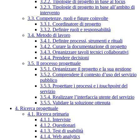
3.2.2. Tipologie di progetto in base al focus
3.2.3. Tipologie di progetto in base all’ambito di
intervento
3.3. Competenze, ruoli e figure coinvolte
3.3.1. Coordinatore di progetto
3.3.2. Definire ruoli e responsabilità
3.4. Metodo di lavoro
3.4.1. Definire processi, strumenti e rituali
3.4.2. Curare la documentazione di progetto
3.4.3. Organizzare tavoli tecnici collaborativi
3.4.4. Prendere decisioni
3.5. Il processo progettuale
3.5.1. Organizzare il progetto e la sua gestione
3.5.2. Comprendere il contesto d’uso del servizio
pubblico
3.5.3. Progettare i processi e i
touchpoint
del
servizio
3.5.4. Realizzare l’interfaccia utente del servizio
3.5.5. Validare la soluzione ottenuta
4. Ricerca progettuale
4.1. Ricerca primaria
4.1.1. Interviste
4.1.2. Questionari
4.1.3. Test di usabilità
4.1.4. Web analytics