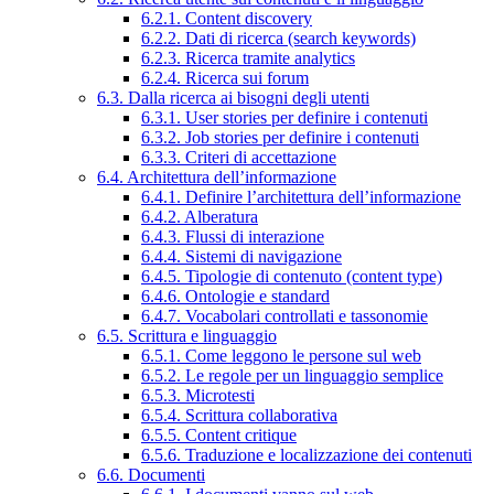
6.2.1. Content discovery
6.2.2. Dati di ricerca (search keywords)
6.2.3. Ricerca tramite analytics
6.2.4. Ricerca sui forum
6.3. Dalla ricerca ai bisogni degli utenti
6.3.1. User stories per definire i contenuti
6.3.2. Job stories per definire i contenuti
6.3.3. Criteri di accettazione
6.4. Architettura dell’informazione
6.4.1. Definire l’architettura dell’informazione
6.4.2. Alberatura
6.4.3. Flussi di interazione
6.4.4. Sistemi di navigazione
6.4.5. Tipologie di contenuto (content type)
6.4.6. Ontologie e standard
6.4.7. Vocabolari controllati e tassonomie
6.5. Scrittura e linguaggio
6.5.1. Come leggono le persone sul web
6.5.2. Le regole per un linguaggio semplice
6.5.3. Microtesti
6.5.4. Scrittura collaborativa
6.5.5. Content critique
6.5.6. Traduzione e localizzazione dei contenuti
6.6. Documenti