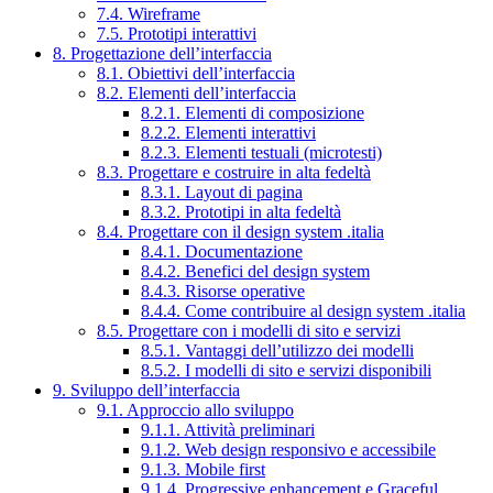
7.4. Wireframe
7.5. Prototipi interattivi
8. Progettazione dell’interfaccia
8.1. Obiettivi dell’interfaccia
8.2. Elementi dell’interfaccia
8.2.1. Elementi di composizione
8.2.2. Elementi interattivi
8.2.3. Elementi testuali (microtesti)
8.3. Progettare e costruire in alta fedeltà
8.3.1. Layout di pagina
8.3.2. Prototipi in alta fedeltà
8.4. Progettare con il design system .italia
8.4.1. Documentazione
8.4.2. Benefici del design system
8.4.3. Risorse operative
8.4.4. Come contribuire al design system .italia
8.5. Progettare con i modelli di sito e servizi
8.5.1. Vantaggi dell’utilizzo dei modelli
8.5.2. I modelli di sito e servizi disponibili
9. Sviluppo dell’interfaccia
9.1. Approccio allo sviluppo
9.1.1. Attività preliminari
9.1.2. Web design responsivo e accessibile
9.1.3. Mobile first
9.1.4. Progressive enhancement e Graceful