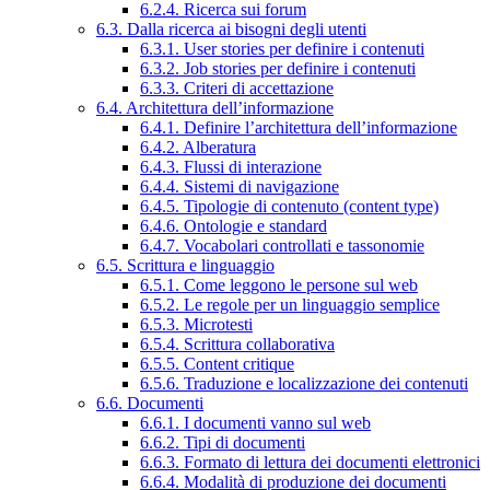
6.2.4. Ricerca sui forum
6.3. Dalla ricerca ai bisogni degli utenti
6.3.1. User stories per definire i contenuti
6.3.2. Job stories per definire i contenuti
6.3.3. Criteri di accettazione
6.4. Architettura dell’informazione
6.4.1. Definire l’architettura dell’informazione
6.4.2. Alberatura
6.4.3. Flussi di interazione
6.4.4. Sistemi di navigazione
6.4.5. Tipologie di contenuto (content type)
6.4.6. Ontologie e standard
6.4.7. Vocabolari controllati e tassonomie
6.5. Scrittura e linguaggio
6.5.1. Come leggono le persone sul web
6.5.2. Le regole per un linguaggio semplice
6.5.3. Microtesti
6.5.4. Scrittura collaborativa
6.5.5. Content critique
6.5.6. Traduzione e localizzazione dei contenuti
6.6. Documenti
6.6.1. I documenti vanno sul web
6.6.2. Tipi di documenti
6.6.3. Formato di lettura dei documenti elettronici
6.6.4. Modalità di produzione dei documenti