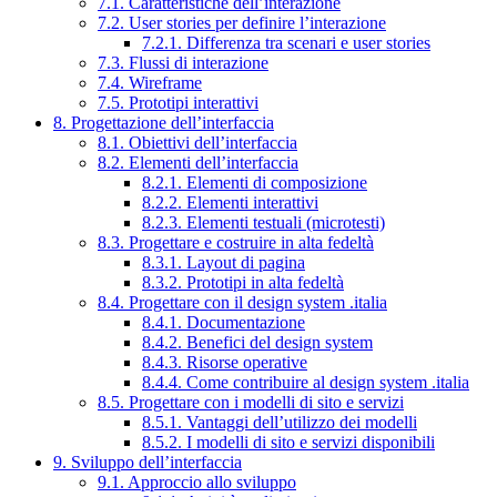
7.1. Caratteristiche dell’interazione
7.2. User stories per definire l’interazione
7.2.1. Differenza tra scenari e user stories
7.3. Flussi di interazione
7.4. Wireframe
7.5. Prototipi interattivi
8. Progettazione dell’interfaccia
8.1. Obiettivi dell’interfaccia
8.2. Elementi dell’interfaccia
8.2.1. Elementi di composizione
8.2.2. Elementi interattivi
8.2.3. Elementi testuali (microtesti)
8.3. Progettare e costruire in alta fedeltà
8.3.1. Layout di pagina
8.3.2. Prototipi in alta fedeltà
8.4. Progettare con il design system .italia
8.4.1. Documentazione
8.4.2. Benefici del design system
8.4.3. Risorse operative
8.4.4. Come contribuire al design system .italia
8.5. Progettare con i modelli di sito e servizi
8.5.1. Vantaggi dell’utilizzo dei modelli
8.5.2. I modelli di sito e servizi disponibili
9. Sviluppo dell’interfaccia
9.1. Approccio allo sviluppo