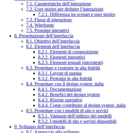
7.1. Caratteristiche dell’interazione
7.2. User stories per definire l’interazione
7.2.1. Differenza tra scenari e user stories
7.3. Flussi di interazione
7.4. Wireframe
7.5. Prototipi interattivi
8. Progettazione dell’interfaccia
8.1. Obiettivi dell’interfaccia
8.2. Elementi dell’interfaccia
8.2.1. Elementi di composizione
8.2.2. Elementi interattivi
8.2.3. Elementi testuali (microtesti)
8.3. Progettare e costruire in alta fedeltà
8.3.1. Layout di pagina
8.3.2. Prototipi in alta fedeltà
8.4. Progettare con il design system .italia
8.4.1. Documentazione
8.4.2. Benefici del design system
8.4.3. Risorse operative
8.4.4. Come contribuire al design system .italia
8.5. Progettare con i modelli di sito e servizi
8.5.1. Vantaggi dell’utilizzo dei modelli
8.5.2. I modelli di sito e servizi disponibili
9. Sviluppo dell’interfaccia
9.1. Approccio allo sviluppo