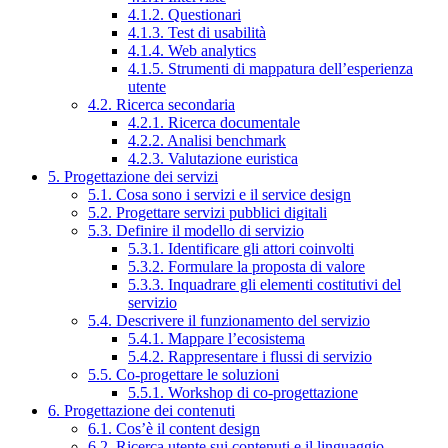
4.1.2. Questionari
4.1.3. Test di usabilità
4.1.4. Web analytics
4.1.5. Strumenti di mappatura dell’esperienza
utente
4.2. Ricerca secondaria
4.2.1. Ricerca documentale
4.2.2. Analisi benchmark
4.2.3. Valutazione euristica
5. Progettazione dei servizi
5.1. Cosa sono i servizi e il service design
5.2. Progettare servizi pubblici digitali
5.3. Definire il modello di servizio
5.3.1. Identificare gli attori coinvolti
5.3.2. Formulare la proposta di valore
5.3.3. Inquadrare gli elementi costitutivi del
servizio
5.4. Descrivere il funzionamento del servizio
5.4.1. Mappare l’ecosistema
5.4.2. Rappresentare i flussi di servizio
5.5. Co-progettare le soluzioni
5.5.1. Workshop di co-progettazione
6. Progettazione dei contenuti
6.1. Cos’è il content design
6.2. Ricerca utente sui contenuti e il linguaggio