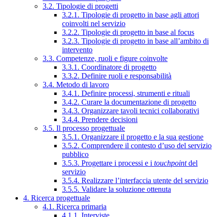
3.2. Tipologie di progetti
3.2.1. Tipologie di progetto in base agli attori
coinvolti nel servizio
3.2.2. Tipologie di progetto in base al focus
3.2.3. Tipologie di progetto in base all’ambito di
intervento
3.3. Competenze, ruoli e figure coinvolte
3.3.1. Coordinatore di progetto
3.3.2. Definire ruoli e responsabilità
3.4. Metodo di lavoro
3.4.1. Definire processi, strumenti e rituali
3.4.2. Curare la documentazione di progetto
3.4.3. Organizzare tavoli tecnici collaborativi
3.4.4. Prendere decisioni
3.5. Il processo progettuale
3.5.1. Organizzare il progetto e la sua gestione
3.5.2. Comprendere il contesto d’uso del servizio
pubblico
3.5.3. Progettare i processi e i
touchpoint
del
servizio
3.5.4. Realizzare l’interfaccia utente del servizio
3.5.5. Validare la soluzione ottenuta
4. Ricerca progettuale
4.1. Ricerca primaria
4.1.1. Interviste