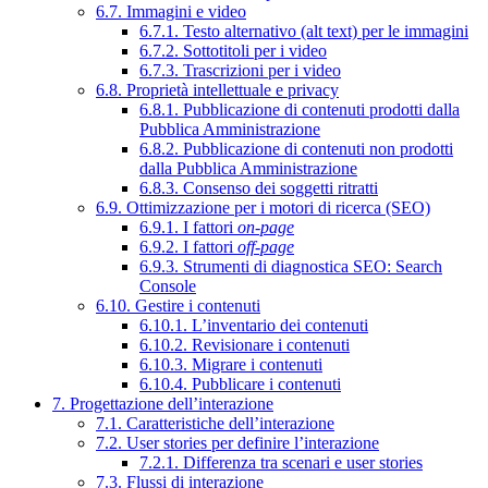
6.7. Immagini e video
6.7.1. Testo alternativo (alt text) per le immagini
6.7.2. Sottotitoli per i video
6.7.3. Trascrizioni per i video
6.8. Proprietà intellettuale e privacy
6.8.1. Pubblicazione di contenuti prodotti dalla
Pubblica Amministrazione
6.8.2. Pubblicazione di contenuti non prodotti
dalla Pubblica Amministrazione
6.8.3. Consenso dei soggetti ritratti
6.9. Ottimizzazione per i motori di ricerca (SEO)
6.9.1. I fattori
on-page
6.9.2. I fattori
off-page
6.9.3. Strumenti di diagnostica SEO: Search
Console
6.10. Gestire i contenuti
6.10.1. L’inventario dei contenuti
6.10.2. Revisionare i contenuti
6.10.3. Migrare i contenuti
6.10.4. Pubblicare i contenuti
7. Progettazione dell’interazione
7.1. Caratteristiche dell’interazione
7.2. User stories per definire l’interazione
7.2.1. Differenza tra scenari e user stories
7.3. Flussi di interazione