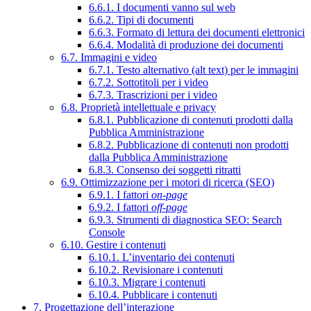
6.6.1. I documenti vanno sul web
6.6.2. Tipi di documenti
6.6.3. Formato di lettura dei documenti elettronici
6.6.4. Modalità di produzione dei documenti
6.7. Immagini e video
6.7.1. Testo alternativo (alt text) per le immagini
6.7.2. Sottotitoli per i video
6.7.3. Trascrizioni per i video
6.8. Proprietà intellettuale e privacy
6.8.1. Pubblicazione di contenuti prodotti dalla
Pubblica Amministrazione
6.8.2. Pubblicazione di contenuti non prodotti
dalla Pubblica Amministrazione
6.8.3. Consenso dei soggetti ritratti
6.9. Ottimizzazione per i motori di ricerca (SEO)
6.9.1. I fattori
on-page
6.9.2. I fattori
off-page
6.9.3. Strumenti di diagnostica SEO: Search
Console
6.10. Gestire i contenuti
6.10.1. L’inventario dei contenuti
6.10.2. Revisionare i contenuti
6.10.3. Migrare i contenuti
6.10.4. Pubblicare i contenuti
7. Progettazione dell’interazione