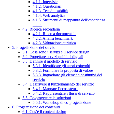
4.1.1. Interviste
4.1.2. Questionari
4.1.3. Test di usabilità
4.1.4. Web analytics
4.1.5. Strumenti di mappatura dell’esperienza
utente
4.2. Ricerca secondaria
4.2.1. Ricerca documentale
4.2.2. Analisi benchmark
4.2.3. Valutazione euristica
5. Progettazione dei servizi
5.1. Cosa sono i servizi e il service design
5.2. Progettare servizi pubblici digitali
5.3. Definire il modello di servizio
5.3.1. Identificare gli attori coinvolti
5.3.2. Formulare la proposta di valore
5.3.3. Inquadrare gli elementi costitutivi del
servizio
5.4. Descrivere il funzionamento del servizio
5.4.1. Mappare l’ecosistema
5.4.2. Rappresentare i flussi di servizio
5.5. Co-progettare le soluzioni
5.5.1. Workshop di co-progettazione
6. Progettazione dei contenuti
6.1. Cos’è il content design