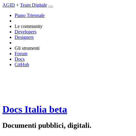
AGID
+
Team Digitale
Piano Triennale
Le community
Developers
Designers
Gli strumenti
Forum
Docs
GitHub
Docs Italia
beta
Documenti pubblici, digitali.