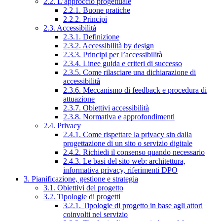
2.2. L’approccio progettuale
2.2.1. Buone pratiche
2.2.2. Principi
2.3. Accessibilità
2.3.1. Definizione
2.3.2. Accessibilità by design
2.3.3. Principi per l’accessibilità
2.3.4. Linee guida e criteri di successo
2.3.5. Come rilasciare una dichiarazione di
accessibilità
2.3.6. Meccanismo di feedback e procedura di
attuazione
2.3.7. Obiettivi accessibilità
2.3.8. Normativa e approfondimenti
2.4. Privacy
2.4.1. Come rispettare la privacy sin dalla
progettazione di un sito o servizio digitale
2.4.2. Richiedi il consenso quando necessario
2.4.3. Le basi del sito web: architettura,
informativa privacy, riferimenti DPO
3. Pianificazione, gestione e strategia
3.1. Obiettivi del progetto
3.2. Tipologie di progetti
3.2.1. Tipologie di progetto in base agli attori
coinvolti nel servizio