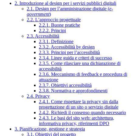
2. Introduzione al design per i servizi pubblici digitali
2.1. Design per l’amministrazione digitale (
e-
government
)
2.2. L’approccio progettuale
2.2.1. Buone pratiche
2.2.2. Principi
2.3. Accessibilità
2.3.1. Definizione
2.3.2. Accessibilità by design
2.3.3. Principi per l’accessibilità
2.3.4. Linee guida e criteri di successo
2.3.5. Come rilasciare una dichiarazione di
accessibilità
2.3.6. Meccanismo di feedback e procedura di
attuazione
2.3.7. Obiettivi accessibilità
2.3.8. Normativa e approfondimenti
2.4. Privacy
2.4.1. Come rispettare la privacy sin dalla
progettazione di un sito o servizio digitale
2.4.2. Richiedi il consenso quando necessario
2.4.3. Le basi del sito web: architettura,
informativa privacy, riferimenti DPO
3. Pianificazione, gestione e strategia
3.1. Obiettivi del progetto