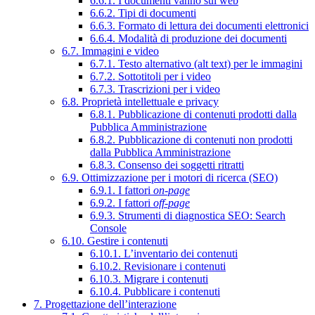
6.6.1. I documenti vanno sul web
6.6.2. Tipi di documenti
6.6.3. Formato di lettura dei documenti elettronici
6.6.4. Modalità di produzione dei documenti
6.7. Immagini e video
6.7.1. Testo alternativo (alt text) per le immagini
6.7.2. Sottotitoli per i video
6.7.3. Trascrizioni per i video
6.8. Proprietà intellettuale e privacy
6.8.1. Pubblicazione di contenuti prodotti dalla
Pubblica Amministrazione
6.8.2. Pubblicazione di contenuti non prodotti
dalla Pubblica Amministrazione
6.8.3. Consenso dei soggetti ritratti
6.9. Ottimizzazione per i motori di ricerca (SEO)
6.9.1. I fattori
on-page
6.9.2. I fattori
off-page
6.9.3. Strumenti di diagnostica SEO: Search
Console
6.10. Gestire i contenuti
6.10.1. L’inventario dei contenuti
6.10.2. Revisionare i contenuti
6.10.3. Migrare i contenuti
6.10.4. Pubblicare i contenuti
7. Progettazione dell’interazione