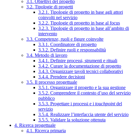
3.1. Obiettivi del progetto
3.2. Tipologie di progetti
3.2.1. Tipologie di progetto in base agli attori
coinvolti nel servizio
3.2.2. Tipologie di progetto in base al focus
3.2.3. Tipologie di progetto in base all’ambito di
intervento
3.3. Competenze, ruoli e figure coinvolte
3.3.1. Coordinatore di progetto
3.3.2. Definire ruoli e responsabilità
3.4. Metodo di lavoro
3.4.1. Definire processi, strumenti e rituali
3.4.2. Curare la documentazione di progetto
3.4.3. Organizzare tavoli tecnici collaborativi
3.4.4. Prendere decisioni
3.5. Il processo progettuale
3.5.1. Organizzare il progetto e la sua gestione
3.5.2. Comprendere il contesto d’uso del servizio
pubblico
3.5.3. Progettare i processi e i
touchpoint
del
servizio
3.5.4. Realizzare l’interfaccia utente del servizio
3.5.5. Validare la soluzione ottenuta
4. Ricerca progettuale
4.1. Ricerca primaria