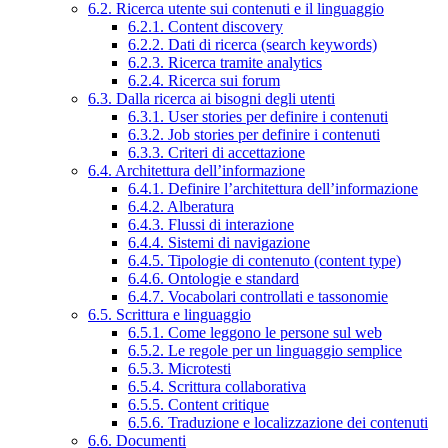
6.2. Ricerca utente sui contenuti e il linguaggio
6.2.1. Content discovery
6.2.2. Dati di ricerca (search keywords)
6.2.3. Ricerca tramite analytics
6.2.4. Ricerca sui forum
6.3. Dalla ricerca ai bisogni degli utenti
6.3.1. User stories per definire i contenuti
6.3.2. Job stories per definire i contenuti
6.3.3. Criteri di accettazione
6.4. Architettura dell’informazione
6.4.1. Definire l’architettura dell’informazione
6.4.2. Alberatura
6.4.3. Flussi di interazione
6.4.4. Sistemi di navigazione
6.4.5. Tipologie di contenuto (content type)
6.4.6. Ontologie e standard
6.4.7. Vocabolari controllati e tassonomie
6.5. Scrittura e linguaggio
6.5.1. Come leggono le persone sul web
6.5.2. Le regole per un linguaggio semplice
6.5.3. Microtesti
6.5.4. Scrittura collaborativa
6.5.5. Content critique
6.5.6. Traduzione e localizzazione dei contenuti
6.6. Documenti