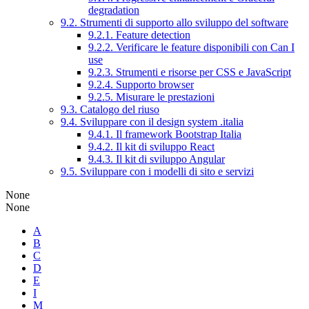
degradation
9.2. Strumenti di supporto allo sviluppo del software
9.2.1. Feature detection
9.2.2. Verificare le feature disponibili con Can I
use
9.2.3. Strumenti e risorse per CSS e JavaScript
9.2.4. Supporto browser
9.2.5. Misurare le prestazioni
9.3. Catalogo del riuso
9.4. Sviluppare con il design system .italia
9.4.1. Il framework Bootstrap Italia
9.4.2. Il kit di sviluppo React
9.4.3. Il kit di sviluppo Angular
9.5. Sviluppare con i modelli di sito e servizi
None
None
A
B
C
D
E
I
M