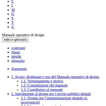
E
I
M
O
S
T
U
Manuale operativo di design
indici e glossario
contenuti
figure
tabelle
glossario
Sommario
1. Scopo, destinatari e uso del Manuale operativo di design
1.1. Versionamento e storico
1.2. Consultazione del manuale
1.3. Contribuisci al manuale
2. Introduzione al design per i servizi pubblici digitali
2.1. Design per l’amministrazione digitale (
e-
government
)