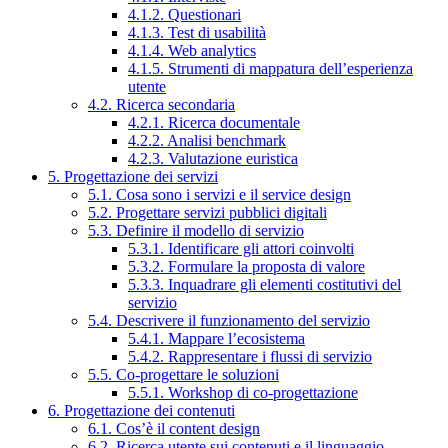
4.1.2. Questionari
4.1.3. Test di usabilità
4.1.4. Web analytics
4.1.5. Strumenti di mappatura dell’esperienza
utente
4.2. Ricerca secondaria
4.2.1. Ricerca documentale
4.2.2. Analisi benchmark
4.2.3. Valutazione euristica
5. Progettazione dei servizi
5.1. Cosa sono i servizi e il service design
5.2. Progettare servizi pubblici digitali
5.3. Definire il modello di servizio
5.3.1. Identificare gli attori coinvolti
5.3.2. Formulare la proposta di valore
5.3.3. Inquadrare gli elementi costitutivi del
servizio
5.4. Descrivere il funzionamento del servizio
5.4.1. Mappare l’ecosistema
5.4.2. Rappresentare i flussi di servizio
5.5. Co-progettare le soluzioni
5.5.1. Workshop di co-progettazione
6. Progettazione dei contenuti
6.1. Cos’è il content design
6.2. Ricerca utente sui contenuti e il linguaggio