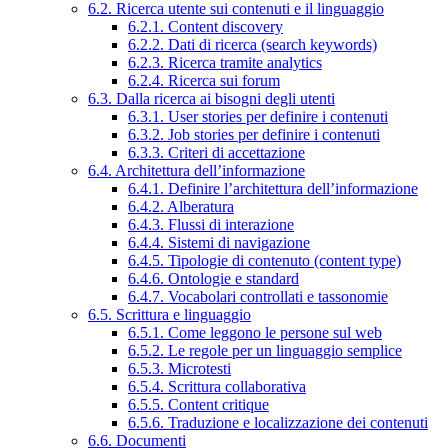
6.2. Ricerca utente sui contenuti e il linguaggio
6.2.1. Content discovery
6.2.2. Dati di ricerca (search keywords)
6.2.3. Ricerca tramite analytics
6.2.4. Ricerca sui forum
6.3. Dalla ricerca ai bisogni degli utenti
6.3.1. User stories per definire i contenuti
6.3.2. Job stories per definire i contenuti
6.3.3. Criteri di accettazione
6.4. Architettura dell’informazione
6.4.1. Definire l’architettura dell’informazione
6.4.2. Alberatura
6.4.3. Flussi di interazione
6.4.4. Sistemi di navigazione
6.4.5. Tipologie di contenuto (content type)
6.4.6. Ontologie e standard
6.4.7. Vocabolari controllati e tassonomie
6.5. Scrittura e linguaggio
6.5.1. Come leggono le persone sul web
6.5.2. Le regole per un linguaggio semplice
6.5.3. Microtesti
6.5.4. Scrittura collaborativa
6.5.5. Content critique
6.5.6. Traduzione e localizzazione dei contenuti
6.6. Documenti