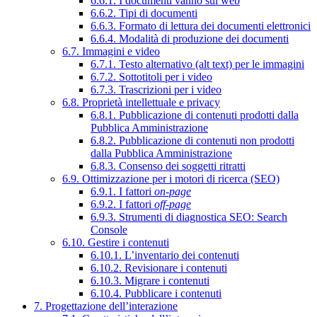
6.6.1. I documenti vanno sul web
6.6.2. Tipi di documenti
6.6.3. Formato di lettura dei documenti elettronici
6.6.4. Modalità di produzione dei documenti
6.7. Immagini e video
6.7.1. Testo alternativo (alt text) per le immagini
6.7.2. Sottotitoli per i video
6.7.3. Trascrizioni per i video
6.8. Proprietà intellettuale e privacy
6.8.1. Pubblicazione di contenuti prodotti dalla
Pubblica Amministrazione
6.8.2. Pubblicazione di contenuti non prodotti
dalla Pubblica Amministrazione
6.8.3. Consenso dei soggetti ritratti
6.9. Ottimizzazione per i motori di ricerca (SEO)
6.9.1. I fattori
on-page
6.9.2. I fattori
off-page
6.9.3. Strumenti di diagnostica SEO: Search
Console
6.10. Gestire i contenuti
6.10.1. L’inventario dei contenuti
6.10.2. Revisionare i contenuti
6.10.3. Migrare i contenuti
6.10.4. Pubblicare i contenuti
7. Progettazione dell’interazione