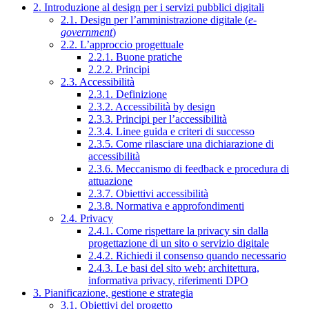
2. Introduzione al design per i servizi pubblici digitali
2.1. Design per l’amministrazione digitale (
e-
government
)
2.2. L’approccio progettuale
2.2.1. Buone pratiche
2.2.2. Principi
2.3. Accessibilità
2.3.1. Definizione
2.3.2. Accessibilità by design
2.3.3. Principi per l’accessibilità
2.3.4. Linee guida e criteri di successo
2.3.5. Come rilasciare una dichiarazione di
accessibilità
2.3.6. Meccanismo di feedback e procedura di
attuazione
2.3.7. Obiettivi accessibilità
2.3.8. Normativa e approfondimenti
2.4. Privacy
2.4.1. Come rispettare la privacy sin dalla
progettazione di un sito o servizio digitale
2.4.2. Richiedi il consenso quando necessario
2.4.3. Le basi del sito web: architettura,
informativa privacy, riferimenti DPO
3. Pianificazione, gestione e strategia
3.1. Obiettivi del progetto