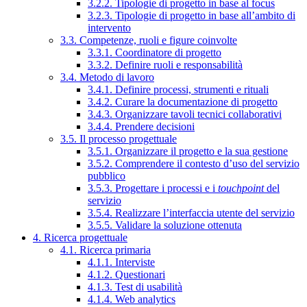
3.2.2. Tipologie di progetto in base al focus
3.2.3. Tipologie di progetto in base all’ambito di
intervento
3.3. Competenze, ruoli e figure coinvolte
3.3.1. Coordinatore di progetto
3.3.2. Definire ruoli e responsabilità
3.4. Metodo di lavoro
3.4.1. Definire processi, strumenti e rituali
3.4.2. Curare la documentazione di progetto
3.4.3. Organizzare tavoli tecnici collaborativi
3.4.4. Prendere decisioni
3.5. Il processo progettuale
3.5.1. Organizzare il progetto e la sua gestione
3.5.2. Comprendere il contesto d’uso del servizio
pubblico
3.5.3. Progettare i processi e i
touchpoint
del
servizio
3.5.4. Realizzare l’interfaccia utente del servizio
3.5.5. Validare la soluzione ottenuta
4. Ricerca progettuale
4.1. Ricerca primaria
4.1.1. Interviste
4.1.2. Questionari
4.1.3. Test di usabilità
4.1.4. Web analytics