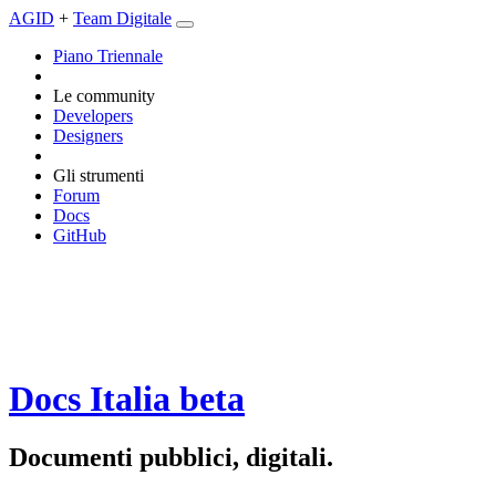
AGID
+
Team Digitale
Piano Triennale
Le community
Developers
Designers
Gli strumenti
Forum
Docs
GitHub
Docs Italia
beta
Documenti pubblici, digitali.