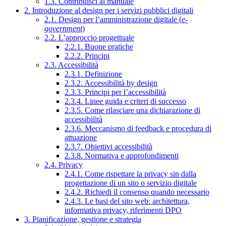
1.3. Contribuisci al manuale
2. Introduzione al design per i servizi pubblici digitali
2.1. Design per l’amministrazione digitale (
e-
government
)
2.2. L’approccio progettuale
2.2.1. Buone pratiche
2.2.2. Principi
2.3. Accessibilità
2.3.1. Definizione
2.3.2. Accessibilità by design
2.3.3. Principi per l’accessibilità
2.3.4. Linee guida e criteri di successo
2.3.5. Come rilasciare una dichiarazione di
accessibilità
2.3.6. Meccanismo di feedback e procedura di
attuazione
2.3.7. Obiettivi accessibilità
2.3.8. Normativa e approfondimenti
2.4. Privacy
2.4.1. Come rispettare la privacy sin dalla
progettazione di un sito o servizio digitale
2.4.2. Richiedi il consenso quando necessario
2.4.3. Le basi del sito web: architettura,
informativa privacy, riferimenti DPO
3. Pianificazione, gestione e strategia