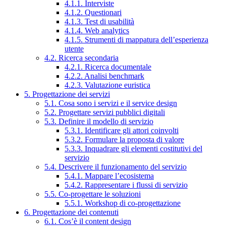
4.1.1. Interviste
4.1.2. Questionari
4.1.3. Test di usabilità
4.1.4. Web analytics
4.1.5. Strumenti di mappatura dell’esperienza
utente
4.2. Ricerca secondaria
4.2.1. Ricerca documentale
4.2.2. Analisi benchmark
4.2.3. Valutazione euristica
5. Progettazione dei servizi
5.1. Cosa sono i servizi e il service design
5.2. Progettare servizi pubblici digitali
5.3. Definire il modello di servizio
5.3.1. Identificare gli attori coinvolti
5.3.2. Formulare la proposta di valore
5.3.3. Inquadrare gli elementi costitutivi del
servizio
5.4. Descrivere il funzionamento del servizio
5.4.1. Mappare l’ecosistema
5.4.2. Rappresentare i flussi di servizio
5.5. Co-progettare le soluzioni
5.5.1. Workshop di co-progettazione
6. Progettazione dei contenuti
6.1. Cos’è il content design