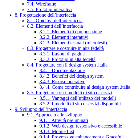
7.4. Wireframe
7.5. Prototipi interattivi
8. Progettazione dell’interfaccia
8.1. Obiettivi dell’interfaccia
8.2. Elementi dell’interfaccia
8.2.1. Elementi di composizione
8.2.2. Elementi interattivi
8.2.3. Elementi testuali (microtesti)
8.3. Progettare e costruire in alta fedeltà
8.3.1. Layout di pagina
8.3.2. Prototipi in alta fedeltà
8.4. Progettare con il design system .italia
8.4.1. Documentazione
8.4.2. Benefici del design system
8.4.3. Risorse operative
8.4.4. Come contribuire al design system .italia
8.5. Progettare con i modelli di sito e servizi
8.5.1. Vantaggi dell’utilizzo dei modelli
8.5.2. I modelli di sito e servizi disponibili
9. Sviluppo dell’interfaccia
9.1. Approccio allo sviluppo
9.1.1. Attività preliminari
9.1.2. Web design responsivo e accessibile
9.1.3. Mobile first
9.1.4. Progressive enhancement e Graceful