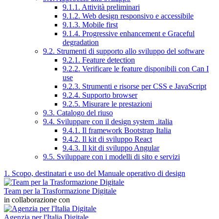
9.1.1. Attività preliminari
9.1.2. Web design responsivo e accessibile
9.1.3. Mobile first
9.1.4. Progressive enhancement e Graceful
degradation
9.2. Strumenti di supporto allo sviluppo del software
9.2.1. Feature detection
9.2.2. Verificare le feature disponibili con Can I
use
9.2.3. Strumenti e risorse per CSS e JavaScript
9.2.4. Supporto browser
9.2.5. Misurare le prestazioni
9.3. Catalogo del riuso
9.4. Sviluppare con il design system .italia
9.4.1. Il framework Bootstrap Italia
9.4.2. Il kit di sviluppo React
9.4.3. Il kit di sviluppo Angular
9.5. Sviluppare con i modelli di sito e servizi
1. Scopo, destinatari e uso del Manuale operativo di design
Team per la Trasformazione Digitale
in collaborazione con
Agenzia per l'Italia Digitale