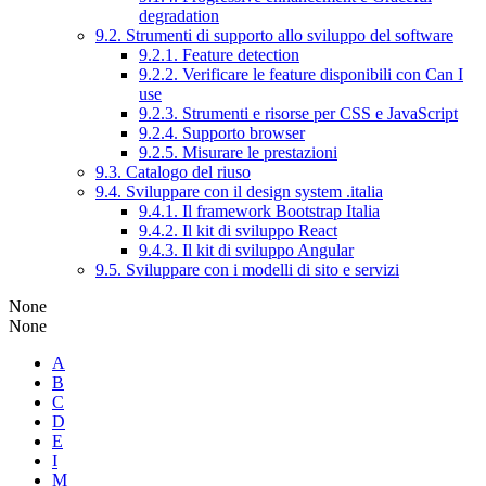
degradation
9.2. Strumenti di supporto allo sviluppo del software
9.2.1. Feature detection
9.2.2. Verificare le feature disponibili con Can I
use
9.2.3. Strumenti e risorse per CSS e JavaScript
9.2.4. Supporto browser
9.2.5. Misurare le prestazioni
9.3. Catalogo del riuso
9.4. Sviluppare con il design system .italia
9.4.1. Il framework Bootstrap Italia
9.4.2. Il kit di sviluppo React
9.4.3. Il kit di sviluppo Angular
9.5. Sviluppare con i modelli di sito e servizi
None
None
A
B
C
D
E
I
M