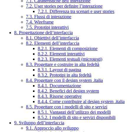
7.1. Caratteristiche dell’interazione
7.2. User stories per definire l’interazione
7.2.1. Differenza tra scenari e user stories
7.3. Flussi di interazione
7.4. Wireframe
7.5. Prototipi interattivi
8. Progettazione dell’interfaccia
8.1. Obiettivi dell’interfaccia
8.2. Elementi dell’interfaccia
8.2.1. Elementi di composizione
8.2.2. Elementi interattivi
8.2.3. Elementi testuali (microtesti)
8.3. Progettare e costruire in alta fedeltà
8.3.1. Layout di pagina
8.3.2. Prototipi in alta fedeltà
8.4. Progettare con il design system .italia
8.4.1. Documentazione
8.4.2. Benefici del design system
8.4.3. Risorse operative
8.4.4. Come contribuire al design system .italia
8.5. Progettare con i modelli di sito e servizi
8.5.1. Vantaggi dell’utilizzo dei modelli
8.5.2. I modelli di sito e servizi disponibili
9. Sviluppo dell’interfaccia
9.1. Approccio allo sviluppo