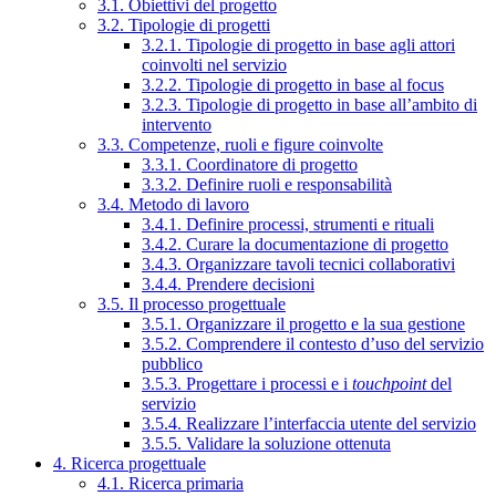
3.1. Obiettivi del progetto
3.2. Tipologie di progetti
3.2.1. Tipologie di progetto in base agli attori
coinvolti nel servizio
3.2.2. Tipologie di progetto in base al focus
3.2.3. Tipologie di progetto in base all’ambito di
intervento
3.3. Competenze, ruoli e figure coinvolte
3.3.1. Coordinatore di progetto
3.3.2. Definire ruoli e responsabilità
3.4. Metodo di lavoro
3.4.1. Definire processi, strumenti e rituali
3.4.2. Curare la documentazione di progetto
3.4.3. Organizzare tavoli tecnici collaborativi
3.4.4. Prendere decisioni
3.5. Il processo progettuale
3.5.1. Organizzare il progetto e la sua gestione
3.5.2. Comprendere il contesto d’uso del servizio
pubblico
3.5.3. Progettare i processi e i
touchpoint
del
servizio
3.5.4. Realizzare l’interfaccia utente del servizio
3.5.5. Validare la soluzione ottenuta
4. Ricerca progettuale
4.1. Ricerca primaria