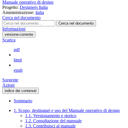
Manuale operativo di design
Progetto:
Designers Italia
Amministrazione:
italia
Cerca nel documento
Cerca nel documento
Informazioni
versione-corrente
Scarica
pdf
html
epub
Sorgente
Azioni
indice dei contenuti
Sommario
1. Scopo, destinatari e uso del Manuale operativo di design
1.1. Versionamento e storico
1.2. Consultazione del manuale
1.3. Contribuisci al manuale