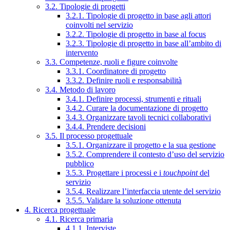
3.2. Tipologie di progetti
3.2.1. Tipologie di progetto in base agli attori
coinvolti nel servizio
3.2.2. Tipologie di progetto in base al focus
3.2.3. Tipologie di progetto in base all’ambito di
intervento
3.3. Competenze, ruoli e figure coinvolte
3.3.1. Coordinatore di progetto
3.3.2. Definire ruoli e responsabilità
3.4. Metodo di lavoro
3.4.1. Definire processi, strumenti e rituali
3.4.2. Curare la documentazione di progetto
3.4.3. Organizzare tavoli tecnici collaborativi
3.4.4. Prendere decisioni
3.5. Il processo progettuale
3.5.1. Organizzare il progetto e la sua gestione
3.5.2. Comprendere il contesto d’uso del servizio
pubblico
3.5.3. Progettare i processi e i
touchpoint
del
servizio
3.5.4. Realizzare l’interfaccia utente del servizio
3.5.5. Validare la soluzione ottenuta
4. Ricerca progettuale
4.1. Ricerca primaria
4.1.1. Interviste