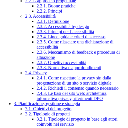
2.2. L’approccio progettuale
2.2.1. Buone pratiche
2.2.2. Principi
2.3. Accessibilità
2.3.1. Definizione
2.3.2. Accessibilità by design
2.3.3. Principi per l’accessibilità
2.3.4. Linee guida e criteri di successo
2.3.5. Come rilasciare una dichiarazione di
accessibilità
2.3.6. Meccanismo di feedback e procedura di
attuazione
2.3.7. Obiettivi accessibilità
2.3.8. Normativa e approfondimenti
2.4. Privacy
2.4.1. Come rispettare la privacy sin dalla
progettazione di un sito o servizio digitale
2.4.2. Richiedi il consenso quando necessario
2.4.3. Le basi del sito web: architettura,
informativa privacy, riferimenti DPO
3. Pianificazione, gestione e strategia
3.1. Obiettivi del progetto
3.2. Tipologie di progetti
3.2.1. Tipologie di progetto in base agli attori
coinvolti nel servizio