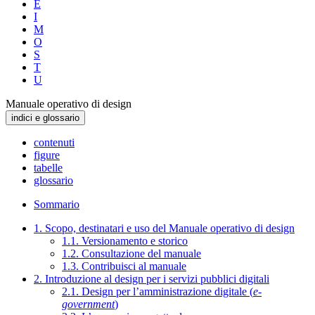
E
I
M
O
S
T
U
Manuale operativo di design
indici e glossario
contenuti
figure
tabelle
glossario
Sommario
1. Scopo, destinatari e uso del Manuale operativo di design
1.1. Versionamento e storico
1.2. Consultazione del manuale
1.3. Contribuisci al manuale
2. Introduzione al design per i servizi pubblici digitali
2.1. Design per l’amministrazione digitale (
e-
government
)