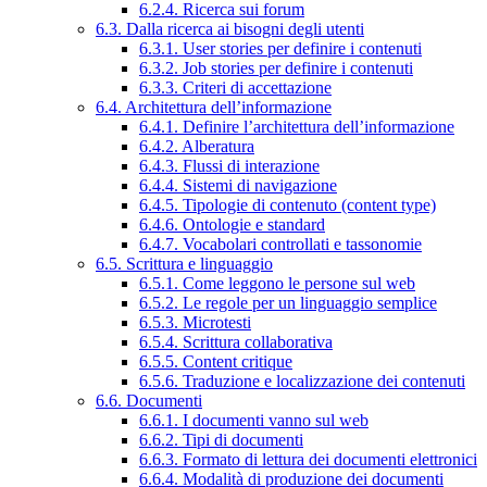
6.2.4. Ricerca sui forum
6.3. Dalla ricerca ai bisogni degli utenti
6.3.1. User stories per definire i contenuti
6.3.2. Job stories per definire i contenuti
6.3.3. Criteri di accettazione
6.4. Architettura dell’informazione
6.4.1. Definire l’architettura dell’informazione
6.4.2. Alberatura
6.4.3. Flussi di interazione
6.4.4. Sistemi di navigazione
6.4.5. Tipologie di contenuto (content type)
6.4.6. Ontologie e standard
6.4.7. Vocabolari controllati e tassonomie
6.5. Scrittura e linguaggio
6.5.1. Come leggono le persone sul web
6.5.2. Le regole per un linguaggio semplice
6.5.3. Microtesti
6.5.4. Scrittura collaborativa
6.5.5. Content critique
6.5.6. Traduzione e localizzazione dei contenuti
6.6. Documenti
6.6.1. I documenti vanno sul web
6.6.2. Tipi di documenti
6.6.3. Formato di lettura dei documenti elettronici
6.6.4. Modalità di produzione dei documenti