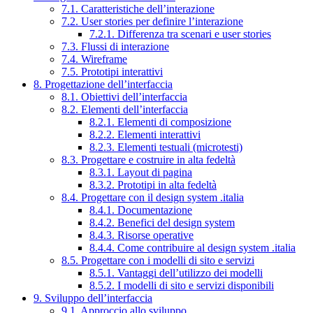
7.1. Caratteristiche dell’interazione
7.2. User stories per definire l’interazione
7.2.1. Differenza tra scenari e user stories
7.3. Flussi di interazione
7.4. Wireframe
7.5. Prototipi interattivi
8. Progettazione dell’interfaccia
8.1. Obiettivi dell’interfaccia
8.2. Elementi dell’interfaccia
8.2.1. Elementi di composizione
8.2.2. Elementi interattivi
8.2.3. Elementi testuali (microtesti)
8.3. Progettare e costruire in alta fedeltà
8.3.1. Layout di pagina
8.3.2. Prototipi in alta fedeltà
8.4. Progettare con il design system .italia
8.4.1. Documentazione
8.4.2. Benefici del design system
8.4.3. Risorse operative
8.4.4. Come contribuire al design system .italia
8.5. Progettare con i modelli di sito e servizi
8.5.1. Vantaggi dell’utilizzo dei modelli
8.5.2. I modelli di sito e servizi disponibili
9. Sviluppo dell’interfaccia
9.1. Approccio allo sviluppo