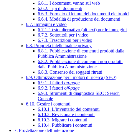
6.6.1. I documenti vanno sul web
6.6.2. Tipi di documenti
6.6.3. Formato di lettura dei documenti elettronici
6.6.4. Modalità di produzione dei documenti
6.7. Immagini e video
6.7.1. Testo alternativo (alt text) per le immagini
6.7.2. Sottotitoli per i video
6.7.3. Trascrizioni per i video
6.8. Proprietà intellettuale e privacy
6.8.1. Pubblicazione di contenuti prodotti dalla
Pubblica Amministrazione
6.8.2. Pubblicazione di contenuti non prodotti
dalla Pubblica Amministrazione
6.8.3. Consenso dei soggetti ritratti
6.9. Ottimizzazione per i motori di ricerca (SEO)
6.9.1. I fattori
on-page
6.9.2. I fattori
off-page
6.9.3. Strumenti di diagnostica SEO: Search
Console
6.10. Gestire i contenuti
6.10.1. L’inventario dei contenuti
6.10.2. Revisionare i contenuti
6.10.3. Migrare i contenuti
6.10.4. Pubblicare i contenuti
7. Progettazione dell’interazione