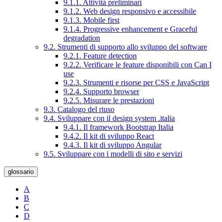
9.1.1. Attività preliminari
9.1.2. Web design responsivo e accessibile
9.1.3. Mobile first
9.1.4. Progressive enhancement e Graceful
degradation
9.2. Strumenti di supporto allo sviluppo del software
9.2.1. Feature detection
9.2.2. Verificare le feature disponibili con Can I
use
9.2.3. Strumenti e risorse per CSS e JavaScript
9.2.4. Supporto browser
9.2.5. Misurare le prestazioni
9.3. Catalogo del riuso
9.4. Sviluppare con il design system .italia
9.4.1. Il framework Bootstrap Italia
9.4.2. Il kit di sviluppo React
9.4.3. Il kit di sviluppo Angular
9.5. Sviluppare con i modelli di sito e servizi
glossario
A
B
C
D