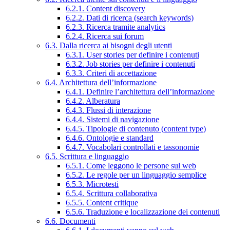
6.2.1. Content discovery
6.2.2. Dati di ricerca (search keywords)
6.2.3. Ricerca tramite analytics
6.2.4. Ricerca sui forum
6.3. Dalla ricerca ai bisogni degli utenti
6.3.1. User stories per definire i contenuti
6.3.2. Job stories per definire i contenuti
6.3.3. Criteri di accettazione
6.4. Architettura dell’informazione
6.4.1. Definire l’architettura dell’informazione
6.4.2. Alberatura
6.4.3. Flussi di interazione
6.4.4. Sistemi di navigazione
6.4.5. Tipologie di contenuto (content type)
6.4.6. Ontologie e standard
6.4.7. Vocabolari controllati e tassonomie
6.5. Scrittura e linguaggio
6.5.1. Come leggono le persone sul web
6.5.2. Le regole per un linguaggio semplice
6.5.3. Microtesti
6.5.4. Scrittura collaborativa
6.5.5. Content critique
6.5.6. Traduzione e localizzazione dei contenuti
6.6. Documenti