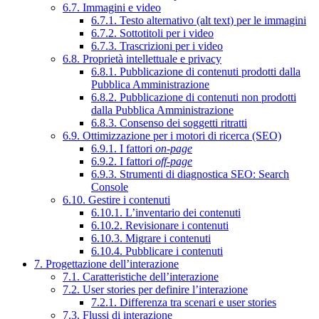
6.7. Immagini e video
6.7.1. Testo alternativo (alt text) per le immagini
6.7.2. Sottotitoli per i video
6.7.3. Trascrizioni per i video
6.8. Proprietà intellettuale e privacy
6.8.1. Pubblicazione di contenuti prodotti dalla
Pubblica Amministrazione
6.8.2. Pubblicazione di contenuti non prodotti
dalla Pubblica Amministrazione
6.8.3. Consenso dei soggetti ritratti
6.9. Ottimizzazione per i motori di ricerca (SEO)
6.9.1. I fattori
on-page
6.9.2. I fattori
off-page
6.9.3. Strumenti di diagnostica SEO: Search
Console
6.10. Gestire i contenuti
6.10.1. L’inventario dei contenuti
6.10.2. Revisionare i contenuti
6.10.3. Migrare i contenuti
6.10.4. Pubblicare i contenuti
7. Progettazione dell’interazione
7.1. Caratteristiche dell’interazione
7.2. User stories per definire l’interazione
7.2.1. Differenza tra scenari e user stories
7.3. Flussi di interazione