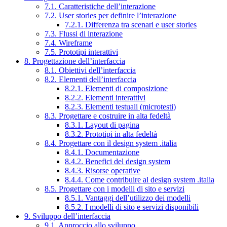
7.1. Caratteristiche dell’interazione
7.2. User stories per definire l’interazione
7.2.1. Differenza tra scenari e user stories
7.3. Flussi di interazione
7.4. Wireframe
7.5. Prototipi interattivi
8. Progettazione dell’interfaccia
8.1. Obiettivi dell’interfaccia
8.2. Elementi dell’interfaccia
8.2.1. Elementi di composizione
8.2.2. Elementi interattivi
8.2.3. Elementi testuali (microtesti)
8.3. Progettare e costruire in alta fedeltà
8.3.1. Layout di pagina
8.3.2. Prototipi in alta fedeltà
8.4. Progettare con il design system .italia
8.4.1. Documentazione
8.4.2. Benefici del design system
8.4.3. Risorse operative
8.4.4. Come contribuire al design system .italia
8.5. Progettare con i modelli di sito e servizi
8.5.1. Vantaggi dell’utilizzo dei modelli
8.5.2. I modelli di sito e servizi disponibili
9. Sviluppo dell’interfaccia
9.1. Approccio allo sviluppo