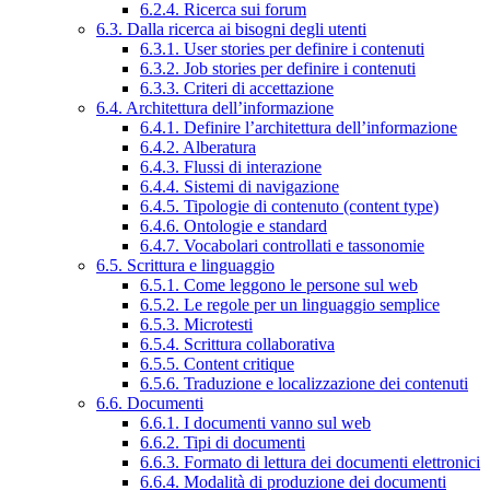
6.2.4. Ricerca sui forum
6.3. Dalla ricerca ai bisogni degli utenti
6.3.1. User stories per definire i contenuti
6.3.2. Job stories per definire i contenuti
6.3.3. Criteri di accettazione
6.4. Architettura dell’informazione
6.4.1. Definire l’architettura dell’informazione
6.4.2. Alberatura
6.4.3. Flussi di interazione
6.4.4. Sistemi di navigazione
6.4.5. Tipologie di contenuto (content type)
6.4.6. Ontologie e standard
6.4.7. Vocabolari controllati e tassonomie
6.5. Scrittura e linguaggio
6.5.1. Come leggono le persone sul web
6.5.2. Le regole per un linguaggio semplice
6.5.3. Microtesti
6.5.4. Scrittura collaborativa
6.5.5. Content critique
6.5.6. Traduzione e localizzazione dei contenuti
6.6. Documenti
6.6.1. I documenti vanno sul web
6.6.2. Tipi di documenti
6.6.3. Formato di lettura dei documenti elettronici
6.6.4. Modalità di produzione dei documenti