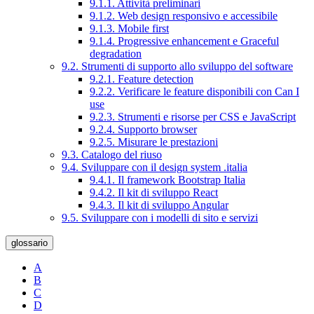
9.1.1. Attività preliminari
9.1.2. Web design responsivo e accessibile
9.1.3. Mobile first
9.1.4. Progressive enhancement e Graceful
degradation
9.2. Strumenti di supporto allo sviluppo del software
9.2.1. Feature detection
9.2.2. Verificare le feature disponibili con Can I
use
9.2.3. Strumenti e risorse per CSS e JavaScript
9.2.4. Supporto browser
9.2.5. Misurare le prestazioni
9.3. Catalogo del riuso
9.4. Sviluppare con il design system .italia
9.4.1. Il framework Bootstrap Italia
9.4.2. Il kit di sviluppo React
9.4.3. Il kit di sviluppo Angular
9.5. Sviluppare con i modelli di sito e servizi
glossario
A
B
C
D