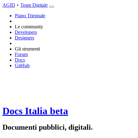
AGID
+
Team Digitale
Piano Triennale
Le community
Developers
Designers
Gli strumenti
Forum
Docs
GitHub
Docs Italia
beta
Documenti pubblici, digitali.