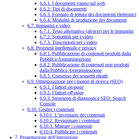
6.6.1. I documenti vanno sul web
6.6.2. Tipi di documenti
6.6.3. Formato di lettura dei documenti elettronici
6.6.4. Modalità di produzione dei documenti
6.7. Immagini e video
6.7.1. Testo alternativo (alt text) per le immagini
6.7.2. Sottotitoli per i video
6.7.3. Trascrizioni per i video
6.8. Proprietà intellettuale e privacy
6.8.1. Pubblicazione di contenuti prodotti dalla
Pubblica Amministrazione
6.8.2. Pubblicazione di contenuti non prodotti
dalla Pubblica Amministrazione
6.8.3. Consenso dei soggetti ritratti
6.9. Ottimizzazione per i motori di ricerca (SEO)
6.9.1. I fattori
on-page
6.9.2. I fattori
off-page
6.9.3. Strumenti di diagnostica SEO: Search
Console
6.10. Gestire i contenuti
6.10.1. L’inventario dei contenuti
6.10.2. Revisionare i contenuti
6.10.3. Migrare i contenuti
6.10.4. Pubblicare i contenuti
7. Progettazione dell’interazione