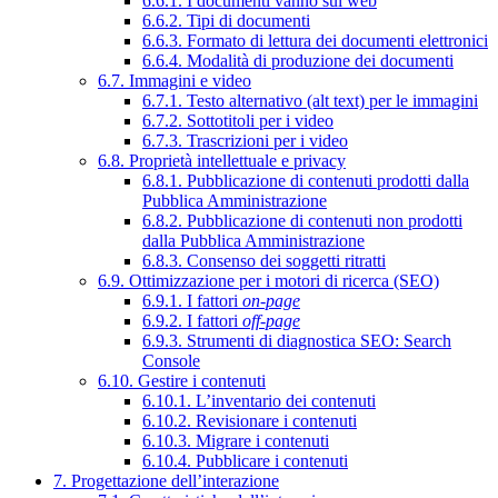
6.6.1. I documenti vanno sul web
6.6.2. Tipi di documenti
6.6.3. Formato di lettura dei documenti elettronici
6.6.4. Modalità di produzione dei documenti
6.7. Immagini e video
6.7.1. Testo alternativo (alt text) per le immagini
6.7.2. Sottotitoli per i video
6.7.3. Trascrizioni per i video
6.8. Proprietà intellettuale e privacy
6.8.1. Pubblicazione di contenuti prodotti dalla
Pubblica Amministrazione
6.8.2. Pubblicazione di contenuti non prodotti
dalla Pubblica Amministrazione
6.8.3. Consenso dei soggetti ritratti
6.9. Ottimizzazione per i motori di ricerca (SEO)
6.9.1. I fattori
on-page
6.9.2. I fattori
off-page
6.9.3. Strumenti di diagnostica SEO: Search
Console
6.10. Gestire i contenuti
6.10.1. L’inventario dei contenuti
6.10.2. Revisionare i contenuti
6.10.3. Migrare i contenuti
6.10.4. Pubblicare i contenuti
7. Progettazione dell’interazione