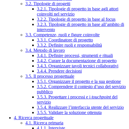
3.2. Tipologie di progetti
3.2.1. Tipologie di progetto in base agli attori
coinvolti nel servizio
3.2.2. Tipologie di progetto in base al focus
3.2.3. Tipologie di progetto in base all’ambito di
intervento
3.3. Competenze, ruoli e figure coinvolte
3.3.1. Coordinatore di progetto
3.3.2. Definire ruoli e responsabilità
3.4. Metodo di lavoro
3.4.1. Definire processi, strumenti e rituali
3.4.2. Curare la documentazione di progetto
3.4.3. Organizzare tavoli tecnici collaborativi
3.4.4. Prendere decisioni
3.5. Il processo progettuale
3.5.1. Organizzare il progetto e la sua gestione
3.5.2. Comprendere il contesto d’uso del servizio
pubblico
3.5.3. Progettare i processi e i
touchpoint
del
servizio
3.5.4. Realizzare l’interfaccia utente del servizio
3.5.5. Validare la soluzione ottenuta
4. Ricerca progettuale
4.1. Ricerca primaria
4.1.1. Interviste