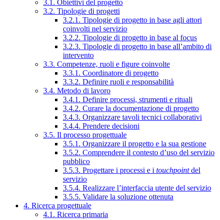
3.1. Obiettivi del progetto
3.2. Tipologie di progetti
3.2.1. Tipologie di progetto in base agli attori
coinvolti nel servizio
3.2.2. Tipologie di progetto in base al focus
3.2.3. Tipologie di progetto in base all’ambito di
intervento
3.3. Competenze, ruoli e figure coinvolte
3.3.1. Coordinatore di progetto
3.3.2. Definire ruoli e responsabilità
3.4. Metodo di lavoro
3.4.1. Definire processi, strumenti e rituali
3.4.2. Curare la documentazione di progetto
3.4.3. Organizzare tavoli tecnici collaborativi
3.4.4. Prendere decisioni
3.5. Il processo progettuale
3.5.1. Organizzare il progetto e la sua gestione
3.5.2. Comprendere il contesto d’uso del servizio
pubblico
3.5.3. Progettare i processi e i
touchpoint
del
servizio
3.5.4. Realizzare l’interfaccia utente del servizio
3.5.5. Validare la soluzione ottenuta
4. Ricerca progettuale
4.1. Ricerca primaria