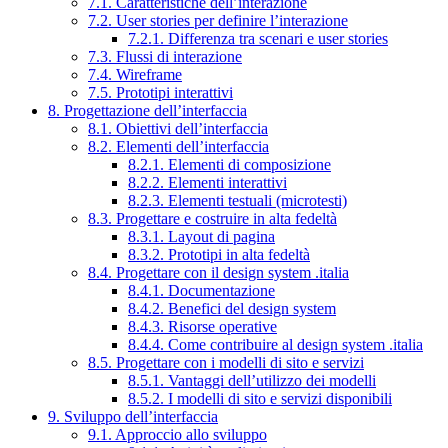
7.1. Caratteristiche dell’interazione
7.2. User stories per definire l’interazione
7.2.1. Differenza tra scenari e user stories
7.3. Flussi di interazione
7.4. Wireframe
7.5. Prototipi interattivi
8. Progettazione dell’interfaccia
8.1. Obiettivi dell’interfaccia
8.2. Elementi dell’interfaccia
8.2.1. Elementi di composizione
8.2.2. Elementi interattivi
8.2.3. Elementi testuali (microtesti)
8.3. Progettare e costruire in alta fedeltà
8.3.1. Layout di pagina
8.3.2. Prototipi in alta fedeltà
8.4. Progettare con il design system .italia
8.4.1. Documentazione
8.4.2. Benefici del design system
8.4.3. Risorse operative
8.4.4. Come contribuire al design system .italia
8.5. Progettare con i modelli di sito e servizi
8.5.1. Vantaggi dell’utilizzo dei modelli
8.5.2. I modelli di sito e servizi disponibili
9. Sviluppo dell’interfaccia
9.1. Approccio allo sviluppo