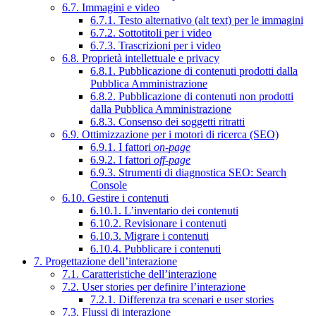
6.7. Immagini e video
6.7.1. Testo alternativo (alt text) per le immagini
6.7.2. Sottotitoli per i video
6.7.3. Trascrizioni per i video
6.8. Proprietà intellettuale e privacy
6.8.1. Pubblicazione di contenuti prodotti dalla
Pubblica Amministrazione
6.8.2. Pubblicazione di contenuti non prodotti
dalla Pubblica Amministrazione
6.8.3. Consenso dei soggetti ritratti
6.9. Ottimizzazione per i motori di ricerca (SEO)
6.9.1. I fattori
on-page
6.9.2. I fattori
off-page
6.9.3. Strumenti di diagnostica SEO: Search
Console
6.10. Gestire i contenuti
6.10.1. L’inventario dei contenuti
6.10.2. Revisionare i contenuti
6.10.3. Migrare i contenuti
6.10.4. Pubblicare i contenuti
7. Progettazione dell’interazione
7.1. Caratteristiche dell’interazione
7.2. User stories per definire l’interazione
7.2.1. Differenza tra scenari e user stories
7.3. Flussi di interazione