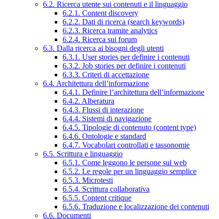
6.2. Ricerca utente sui contenuti e il linguaggio
6.2.1. Content discovery
6.2.2. Dati di ricerca (search keywords)
6.2.3. Ricerca tramite analytics
6.2.4. Ricerca sui forum
6.3. Dalla ricerca ai bisogni degli utenti
6.3.1. User stories per definire i contenuti
6.3.2. Job stories per definire i contenuti
6.3.3. Criteri di accettazione
6.4. Architettura dell’informazione
6.4.1. Definire l’architettura dell’informazione
6.4.2. Alberatura
6.4.3. Flussi di interazione
6.4.4. Sistemi di navigazione
6.4.5. Tipologie di contenuto (content type)
6.4.6. Ontologie e standard
6.4.7. Vocabolari controllati e tassonomie
6.5. Scrittura e linguaggio
6.5.1. Come leggono le persone sul web
6.5.2. Le regole per un linguaggio semplice
6.5.3. Microtesti
6.5.4. Scrittura collaborativa
6.5.5. Content critique
6.5.6. Traduzione e localizzazione dei contenuti
6.6. Documenti