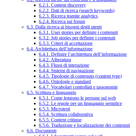
6.2.1. Content discovery
6.2.2. Dati di ricerca (search keywords)
6.2.3. Ricerca tramite analytics
6.2.4. Ricerca sui forum
6.3. Dalla ricerca ai bisogni degli utenti
6.3.1. User stories per definire i contenuti
6.3.2. Job stories per definire i contenuti
6.3.3. Criteri di accettazione
6.4. Architettura dell’informazione
6.4.1. Definire l’architettura dell’informazione
6.4.2. Alberatura
6.4.3. Flussi di interazione
6.4.4. Sistemi di navigazione
6.4.5. Tipologie di contenuto (content type)
6.4.6. Ontologie e standard
6.4.7. Vocabolari controllati e tassonomie
6.5. Scrittura e linguaggio
6.5.1. Come leggono le persone sul web
6.5.2. Le regole per un linguaggio semplice
6.5.3. Microtesti
6.5.4. Scrittura collaborativa
6.5.5. Content critique
6.5.6. Traduzione e localizzazione dei contenuti
6.6. Documenti