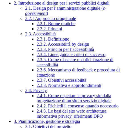
2. Introduzione al design per i servizi pubblici digitali
2.1. Design per l’amministrazione digitale (
e-
government
)
2.2. L’approccio progettuale
2.2.1. Buone pratiche
2.2.2. Principi
2.3. Accessibilità
2.3.1. Definizione
2.3.2. Accessibilità by design
2.3.3. Principi per l’accessibilità
2.3.4. Linee guida e criteri di successo
2.3.5. Come rilasciare una dichiarazione di
accessibilità
2.3.6. Meccanismo di feedback e procedura di
attuazione
2.3.7. Obiettivi accessibilità
2.3.8. Normativa e approfondimenti
2.4. Privacy
2.4.1. Come rispettare la privacy sin dalla
progettazione di un sito o servizio digitale
2.4.2. Richiedi il consenso quando necessario
2.4.3. Le basi del sito web: architettura,
informativa privacy, riferimenti DPO
3. Pianificazione, gestione e strategia
3.1. Obiettivi del progetto