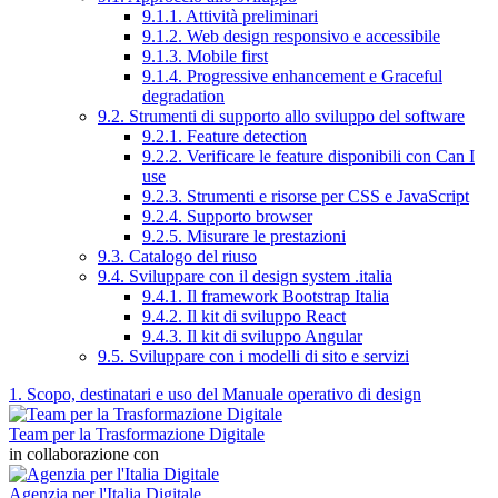
9.1.1. Attività preliminari
9.1.2. Web design responsivo e accessibile
9.1.3. Mobile first
9.1.4. Progressive enhancement e Graceful
degradation
9.2. Strumenti di supporto allo sviluppo del software
9.2.1. Feature detection
9.2.2. Verificare le feature disponibili con Can I
use
9.2.3. Strumenti e risorse per CSS e JavaScript
9.2.4. Supporto browser
9.2.5. Misurare le prestazioni
9.3. Catalogo del riuso
9.4. Sviluppare con il design system .italia
9.4.1. Il framework Bootstrap Italia
9.4.2. Il kit di sviluppo React
9.4.3. Il kit di sviluppo Angular
9.5. Sviluppare con i modelli di sito e servizi
1. Scopo, destinatari e uso del Manuale operativo di design
Team per la Trasformazione Digitale
in collaborazione con
Agenzia per l'Italia Digitale