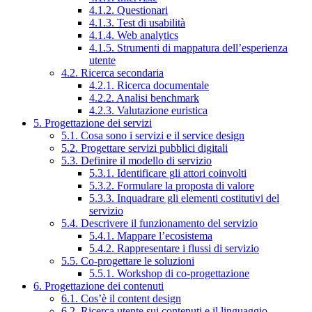
4.1.2. Questionari
4.1.3. Test di usabilità
4.1.4. Web analytics
4.1.5. Strumenti di mappatura dell’esperienza
utente
4.2. Ricerca secondaria
4.2.1. Ricerca documentale
4.2.2. Analisi benchmark
4.2.3. Valutazione euristica
5. Progettazione dei servizi
5.1. Cosa sono i servizi e il service design
5.2. Progettare servizi pubblici digitali
5.3. Definire il modello di servizio
5.3.1. Identificare gli attori coinvolti
5.3.2. Formulare la proposta di valore
5.3.3. Inquadrare gli elementi costitutivi del
servizio
5.4. Descrivere il funzionamento del servizio
5.4.1. Mappare l’ecosistema
5.4.2. Rappresentare i flussi di servizio
5.5. Co-progettare le soluzioni
5.5.1. Workshop di co-progettazione
6. Progettazione dei contenuti
6.1. Cos’è il content design
6.2. Ricerca utente sui contenuti e il linguaggio