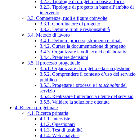
3.2.2. Tipologie di progetto in base al focus
3.2.3. Tipologie di progetto in base all’ambito di
intervento
3.3. Competenze, ruoli e figure coinvolte
3.3.1. Coordinatore di progetto
3.3.2. Definire ruoli e responsabilità
3.4. Metodo di lavoro
3.4.1. Definire processi, strumenti e rituali
3.4.2. Curare la documentazione di progetto
3.4.3. Organizzare tavoli tecnici collaborativi
3.4.4. Prendere decisioni
3.5. Il processo progettuale
3.5.1. Organizzare il progetto e la sua gestione
3.5.2. Comprendere il contesto d’uso del servizio
pubblico
3.5.3. Progettare i processi e i
touchpoint
del
servizio
3.5.4. Realizzare l’interfaccia utente del servizio
3.5.5. Validare la soluzione ottenuta
4. Ricerca progettuale
4.1. Ricerca primaria
4.1.1. Interviste
4.1.2. Questionari
4.1.3. Test di usabilità
4.1.4. Web analytics