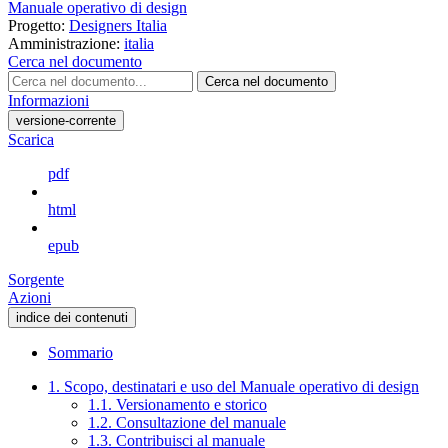
Manuale operativo di design
Progetto:
Designers Italia
Amministrazione:
italia
Cerca nel documento
Cerca nel documento
Informazioni
versione-corrente
Scarica
pdf
html
epub
Sorgente
Azioni
indice dei contenuti
Sommario
1. Scopo, destinatari e uso del Manuale operativo di design
1.1. Versionamento e storico
1.2. Consultazione del manuale
1.3. Contribuisci al manuale