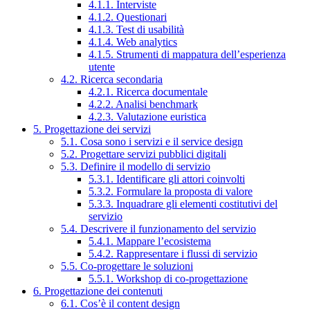
4.1.1. Interviste
4.1.2. Questionari
4.1.3. Test di usabilità
4.1.4. Web analytics
4.1.5. Strumenti di mappatura dell’esperienza
utente
4.2. Ricerca secondaria
4.2.1. Ricerca documentale
4.2.2. Analisi benchmark
4.2.3. Valutazione euristica
5. Progettazione dei servizi
5.1. Cosa sono i servizi e il service design
5.2. Progettare servizi pubblici digitali
5.3. Definire il modello di servizio
5.3.1. Identificare gli attori coinvolti
5.3.2. Formulare la proposta di valore
5.3.3. Inquadrare gli elementi costitutivi del
servizio
5.4. Descrivere il funzionamento del servizio
5.4.1. Mappare l’ecosistema
5.4.2. Rappresentare i flussi di servizio
5.5. Co-progettare le soluzioni
5.5.1. Workshop di co-progettazione
6. Progettazione dei contenuti
6.1. Cos’è il content design