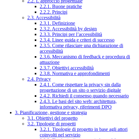
2.2. L’approccio progettuale
2.2.1. Buone pratiche
2.2.2. Principi
2.3. Accessibilità
2.3.1. Definizione
2.3.2. Accessibilità by design
2.3.3. Principi per l’accessibilità
2.3.4. Linee guida e criteri di successo
2.3.5. Come rilasciare una dichiarazione di
accessibilità
2.3.6. Meccanismo di feedback e procedura di
attuazione
2.3.7. Obiettivi accessibilità
2.3.8. Normativa e approfondimenti
2.4. Privacy
2.4.1. Come rispettare la privacy sin dalla
progettazione di un sito o servizio digitale
2.4.2. Richiedi il consenso quando necessario
2.4.3. Le basi del sito web: architettura,
informativa privacy, riferimenti DPO
3. Pianificazione, gestione e strategia
3.1. Obiettivi del progetto
3.2. Tipologie di progetti
3.2.1. Tipologie di progetto in base agli attori
coinvolti nel servizio