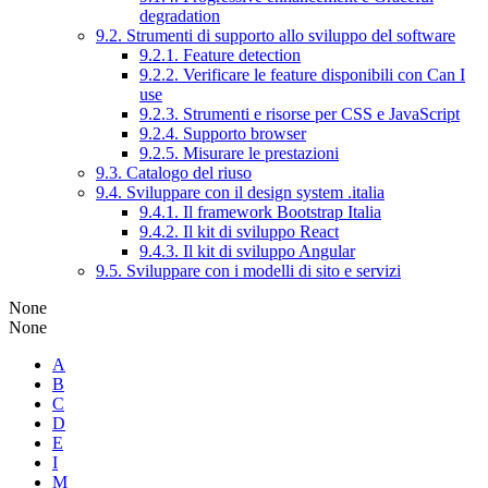
degradation
9.2. Strumenti di supporto allo sviluppo del software
9.2.1. Feature detection
9.2.2. Verificare le feature disponibili con Can I
use
9.2.3. Strumenti e risorse per CSS e JavaScript
9.2.4. Supporto browser
9.2.5. Misurare le prestazioni
9.3. Catalogo del riuso
9.4. Sviluppare con il design system .italia
9.4.1. Il framework Bootstrap Italia
9.4.2. Il kit di sviluppo React
9.4.3. Il kit di sviluppo Angular
9.5. Sviluppare con i modelli di sito e servizi
None
None
A
B
C
D
E
I
M