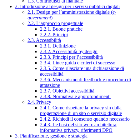
1.3. Contribuisci al manuale
2. Introduzione al design per i servizi pubblici digitali
2.1. Design per l’amministrazione digitale (
e-
government
)
2.2. L’approccio progettuale
2.2.1. Buone pratiche
2.2.2. Principi
2.3. Accessibilità
2.3.1. Definizione
2.3.2. Accessibilità by design
2.3.3. Principi per l’accessibilità
2.3.4. Linee guida e criteri di successo
2.3.5. Come rilasciare una dichiarazione di
accessibilità
2.3.6. Meccanismo di feedback e procedura di
attuazione
2.3.7. Obiettivi accessibilità
2.3.8. Normativa e approfondimenti
2.4. Privacy
2.4.1. Come rispettare la privacy sin dalla
progettazione di un sito o servizio digitale
2.4.2. Richiedi il consenso quando necessario
2.4.3. Le basi del sito web: architettura,
informativa privacy, riferimenti DPO
3. Pianificazione, gestione e strategia