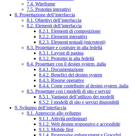
7.4. Wireframe
7.5. Prototipi interattivi
8. Progettazione dell’interfaccia
8.1. Obiettivi dell’interfaccia
8.2. Elementi dell’interfaccia
8.2.1. Elementi di composizione
8.2.2. Elementi interattivi
8.2.3. Elementi testuali (microtesti)
8.3. Progettare e costruire in alta fedeltà
8.3.1. Layout di pagina
8.3.2. Prototipi in alta fedeltà
8.4. Progettare con il design system .italia
8.4.1. Documentazione
8.4.2. Benefici del design system
8.4.3. Risorse operative
8.4.4. Come contribuire al design system .italia
8.5. Progettare con i modelli di sito e servizi
8.5.1. Vantaggi dell’utilizzo dei modelli
8.5.2. I modelli di sito e servizi disponibili
9. Sviluppo dell’interfaccia
9.1. Approccio allo sviluppo
9.1.1. Attività preliminari
9.1.2. Web design responsivo e accessibile
9.1.3. Mobile first
9.1.4. Progressive enhancement e Graceful