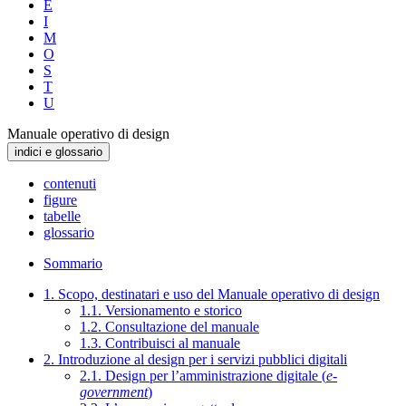
E
I
M
O
S
T
U
Manuale operativo di design
indici e glossario
contenuti
figure
tabelle
glossario
Sommario
1. Scopo, destinatari e uso del Manuale operativo di design
1.1. Versionamento e storico
1.2. Consultazione del manuale
1.3. Contribuisci al manuale
2. Introduzione al design per i servizi pubblici digitali
2.1. Design per l’amministrazione digitale (
e-
government
)