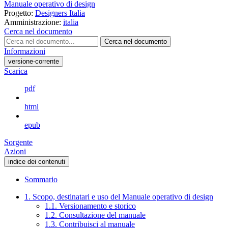
Manuale operativo di design
Progetto:
Designers Italia
Amministrazione:
italia
Cerca nel documento
Cerca nel documento
Informazioni
versione-corrente
Scarica
pdf
html
epub
Sorgente
Azioni
indice dei contenuti
Sommario
1. Scopo, destinatari e uso del Manuale operativo di design
1.1. Versionamento e storico
1.2. Consultazione del manuale
1.3. Contribuisci al manuale