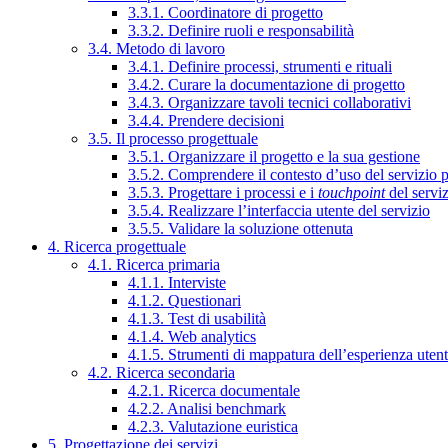
3.3.1. Coordinatore di progetto
3.3.2. Definire ruoli e responsabilità
3.4. Metodo di lavoro
3.4.1. Definire processi, strumenti e rituali
3.4.2. Curare la documentazione di progetto
3.4.3. Organizzare tavoli tecnici collaborativi
3.4.4. Prendere decisioni
3.5. Il processo progettuale
3.5.1. Organizzare il progetto e la sua gestione
3.5.2. Comprendere il contesto d’uso del servizio 
3.5.3. Progettare i processi e i
touchpoint
del servi
3.5.4. Realizzare l’interfaccia utente del servizio
3.5.5. Validare la soluzione ottenuta
4. Ricerca progettuale
4.1. Ricerca primaria
4.1.1. Interviste
4.1.2. Questionari
4.1.3. Test di usabilità
4.1.4. Web analytics
4.1.5. Strumenti di mappatura dell’esperienza uten
4.2. Ricerca secondaria
4.2.1. Ricerca documentale
4.2.2. Analisi benchmark
4.2.3. Valutazione euristica
5. Progettazione dei servizi