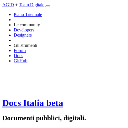
AGID
+
Team Digitale
Piano Triennale
Le community
Developers
Designers
Gli strumenti
Forum
Docs
GitHub
Docs Italia
beta
Documenti pubblici, digitali.