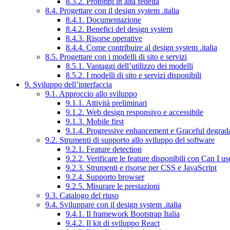
8.3.2. Prototipi in alta fedeltà
8.4. Progettare con il design system .italia
8.4.1. Documentazione
8.4.2. Benefici del design system
8.4.3. Risorse operative
8.4.4. Come contribuire al design system .italia
8.5. Progettare con i modelli di sito e servizi
8.5.1. Vantaggi dell’utilizzo dei modelli
8.5.2. I modelli di sito e servizi disponibili
9. Sviluppo dell’interfaccia
9.1. Approccio allo sviluppo
9.1.1. Attività preliminari
9.1.2. Web design responsivo e accessibile
9.1.3. Mobile first
9.1.4. Progressive enhancement e Graceful degrad
9.2. Strumenti di supporto allo sviluppo del software
9.2.1. Feature detection
9.2.2. Verificare le feature disponibili con Can I us
9.2.3. Strumenti e risorse per CSS e JavaScript
9.2.4. Supporto browser
9.2.5. Misurare le prestazioni
9.3. Catalogo del riuso
9.4. Sviluppare con il design system .italia
9.4.1. Il framework Bootstrap Italia
9.4.2. Il kit di sviluppo React