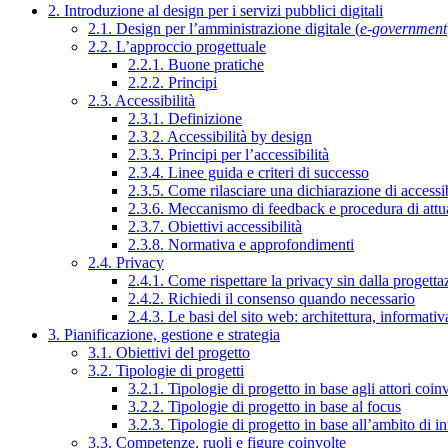
2. Introduzione al design per i servizi pubblici digitali
2.1. Design per l’amministrazione digitale (
e-government
2.2. L’approccio progettuale
2.2.1. Buone pratiche
2.2.2. Principi
2.3. Accessibilità
2.3.1. Definizione
2.3.2. Accessibilità by design
2.3.3. Principi per l’accessibilità
2.3.4. Linee guida e criteri di successo
2.3.5. Come rilasciare una dichiarazione di accessib
2.3.6. Meccanismo di feedback e procedura di attu
2.3.7. Obiettivi accessibilità
2.3.8. Normativa e approfondimenti
2.4. Privacy
2.4.1. Come rispettare la privacy sin dalla progettaz
2.4.2. Richiedi il consenso quando necessario
2.4.3. Le basi del sito web: architettura, informati
3. Pianificazione, gestione e strategia
3.1. Obiettivi del progetto
3.2. Tipologie di progetti
3.2.1. Tipologie di progetto in base agli attori coinv
3.2.2. Tipologie di progetto in base al focus
3.2.3. Tipologie di progetto in base all’ambito di i
3.3. Competenze, ruoli e figure coinvolte