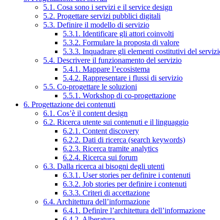
5.1. Cosa sono i servizi e il service design
5.2. Progettare servizi pubblici digitali
5.3. Definire il modello di servizio
5.3.1. Identificare gli attori coinvolti
5.3.2. Formulare la proposta di valore
5.3.3. Inquadrare gli elementi costitutivi del serviz
5.4. Descrivere il funzionamento del servizio
5.4.1. Mappare l’ecosistema
5.4.2. Rappresentare i flussi di servizio
5.5. Co-progettare le soluzioni
5.5.1. Workshop di co-progettazione
6. Progettazione dei contenuti
6.1. Cos’è il content design
6.2. Ricerca utente sui contenuti e il linguaggio
6.2.1. Content discovery
6.2.2. Dati di ricerca (search keywords)
6.2.3. Ricerca tramite analytics
6.2.4. Ricerca sui forum
6.3. Dalla ricerca ai bisogni degli utenti
6.3.1. User stories per definire i contenuti
6.3.2. Job stories per definire i contenuti
6.3.3. Criteri di accettazione
6.4. Architettura dell’informazione
6.4.1. Definire l’architettura dell’informazione
6.4.2. Alberatura