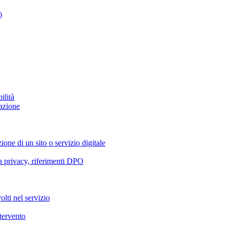
)
ilità
azione
ione di un sito o servizio digitale
va privacy, riferimenti DPO
olti nel servizio
ntervento