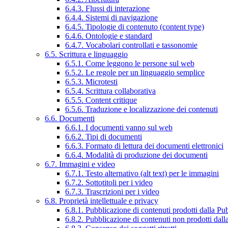
6.4.3. Flussi di interazione
6.4.4. Sistemi di navigazione
6.4.5. Tipologie di contenuto (content type)
6.4.6. Ontologie e standard
6.4.7. Vocabolari controllati e tassonomie
6.5. Scrittura e linguaggio
6.5.1. Come leggono le persone sul web
6.5.2. Le regole per un linguaggio semplice
6.5.3. Microtesti
6.5.4. Scrittura collaborativa
6.5.5. Content critique
6.5.6. Traduzione e localizzazione dei contenuti
6.6. Documenti
6.6.1. I documenti vanno sul web
6.6.2. Tipi di documenti
6.6.3. Formato di lettura dei documenti elettronici
6.6.4. Modalità di produzione dei documenti
6.7. Immagini e video
6.7.1. Testo alternativo (alt text) per le immagini
6.7.2. Sottotitoli per i video
6.7.3. Trascrizioni per i video
6.8. Proprietà intellettuale e privacy
6.8.1. Pubblicazione di contenuti prodotti dalla P
6.8.2. Pubblicazione di contenuti non prodotti dal