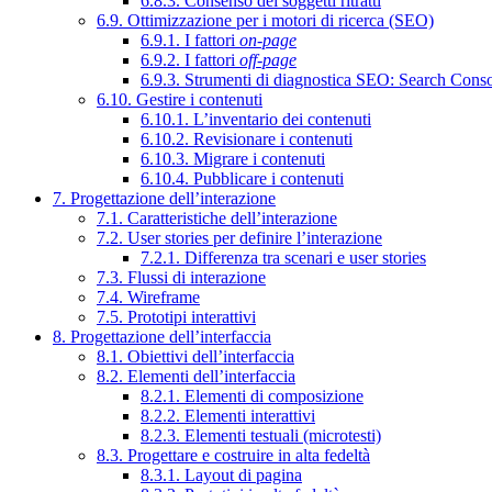
6.8.3. Consenso dei soggetti ritratti
6.9. Ottimizzazione per i motori di ricerca (SEO)
6.9.1. I fattori
on-page
6.9.2. I fattori
off-page
6.9.3. Strumenti di diagnostica SEO: Search Cons
6.10. Gestire i contenuti
6.10.1. L’inventario dei contenuti
6.10.2. Revisionare i contenuti
6.10.3. Migrare i contenuti
6.10.4. Pubblicare i contenuti
7. Progettazione dell’interazione
7.1. Caratteristiche dell’interazione
7.2. User stories per definire l’interazione
7.2.1. Differenza tra scenari e user stories
7.3. Flussi di interazione
7.4. Wireframe
7.5. Prototipi interattivi
8. Progettazione dell’interfaccia
8.1. Obiettivi dell’interfaccia
8.2. Elementi dell’interfaccia
8.2.1. Elementi di composizione
8.2.2. Elementi interattivi
8.2.3. Elementi testuali (microtesti)
8.3. Progettare e costruire in alta fedeltà
8.3.1. Layout di pagina