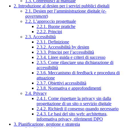
1.3. Contribuisci al manuale
2. Introduzione al design per i servizi pubblici digitali
2.1. Design per l’amministrazione digitale (
e-
government
)
2.2. L’approccio progettuale
2.2.1. Buone pratiche
2.2.2. Principi
2.3. Accessibilità
2.3.1. Definizione
2.3.2. Accessibilità by design
2.3.3. Principi per l’accessibilità
2.3.4. Linee guida e criteri di successo
2.3.5. Come rilasciare una dichiarazione di
accessibilità
2.3.6. Meccanismo di feedback e procedura di
attuazione
2.3.7. Obiettivi accessibilità
2.3.8. Normativa e approfondimenti
2.4. Privacy
2.4.1. Come rispettare la privacy sin dalla
progettazione di un sito o servizio digitale
2.4.2. Richiedi il consenso quando necessario
2.4.3. Le basi del sito web: architettura,
informativa privacy, riferimenti DPO
3. Pianificazione, gestione e strategia