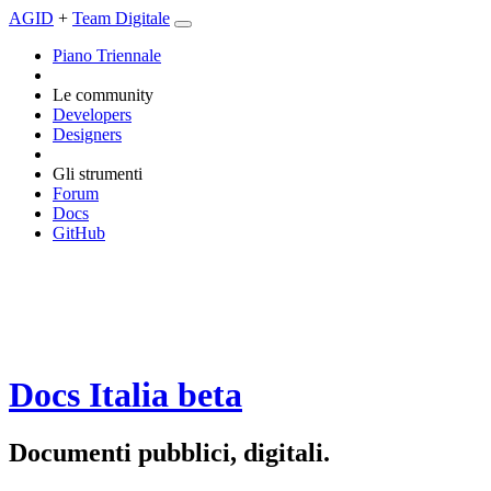
AGID
+
Team Digitale
Piano Triennale
Le community
Developers
Designers
Gli strumenti
Forum
Docs
GitHub
Docs Italia
beta
Documenti pubblici, digitali.