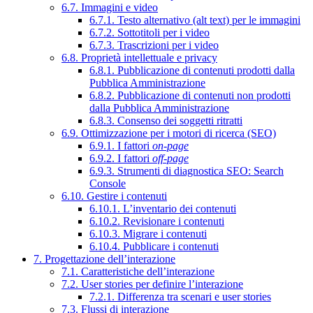
6.7. Immagini e video
6.7.1. Testo alternativo (alt text) per le immagini
6.7.2. Sottotitoli per i video
6.7.3. Trascrizioni per i video
6.8. Proprietà intellettuale e privacy
6.8.1. Pubblicazione di contenuti prodotti dalla
Pubblica Amministrazione
6.8.2. Pubblicazione di contenuti non prodotti
dalla Pubblica Amministrazione
6.8.3. Consenso dei soggetti ritratti
6.9. Ottimizzazione per i motori di ricerca (SEO)
6.9.1. I fattori
on-page
6.9.2. I fattori
off-page
6.9.3. Strumenti di diagnostica SEO: Search
Console
6.10. Gestire i contenuti
6.10.1. L’inventario dei contenuti
6.10.2. Revisionare i contenuti
6.10.3. Migrare i contenuti
6.10.4. Pubblicare i contenuti
7. Progettazione dell’interazione
7.1. Caratteristiche dell’interazione
7.2. User stories per definire l’interazione
7.2.1. Differenza tra scenari e user stories
7.3. Flussi di interazione