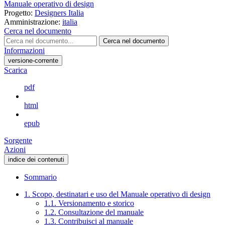
Manuale operativo di design
Progetto:
Designers Italia
Amministrazione:
italia
Cerca nel documento
Cerca nel documento
Informazioni
versione-corrente
Scarica
pdf
html
epub
Sorgente
Azioni
indice dei contenuti
Sommario
1. Scopo, destinatari e uso del Manuale operativo di design
1.1. Versionamento e storico
1.2. Consultazione del manuale
1.3. Contribuisci al manuale