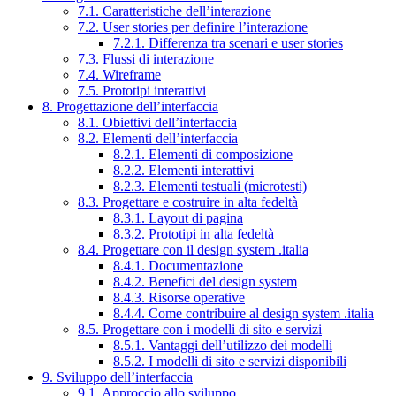
7.1. Caratteristiche dell’interazione
7.2. User stories per definire l’interazione
7.2.1. Differenza tra scenari e user stories
7.3. Flussi di interazione
7.4. Wireframe
7.5. Prototipi interattivi
8. Progettazione dell’interfaccia
8.1. Obiettivi dell’interfaccia
8.2. Elementi dell’interfaccia
8.2.1. Elementi di composizione
8.2.2. Elementi interattivi
8.2.3. Elementi testuali (microtesti)
8.3. Progettare e costruire in alta fedeltà
8.3.1. Layout di pagina
8.3.2. Prototipi in alta fedeltà
8.4. Progettare con il design system .italia
8.4.1. Documentazione
8.4.2. Benefici del design system
8.4.3. Risorse operative
8.4.4. Come contribuire al design system .italia
8.5. Progettare con i modelli di sito e servizi
8.5.1. Vantaggi dell’utilizzo dei modelli
8.5.2. I modelli di sito e servizi disponibili
9. Sviluppo dell’interfaccia
9.1. Approccio allo sviluppo