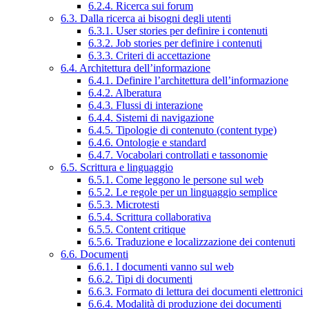
6.2.4. Ricerca sui forum
6.3. Dalla ricerca ai bisogni degli utenti
6.3.1. User stories per definire i contenuti
6.3.2. Job stories per definire i contenuti
6.3.3. Criteri di accettazione
6.4. Architettura dell’informazione
6.4.1. Definire l’architettura dell’informazione
6.4.2. Alberatura
6.4.3. Flussi di interazione
6.4.4. Sistemi di navigazione
6.4.5. Tipologie di contenuto (content type)
6.4.6. Ontologie e standard
6.4.7. Vocabolari controllati e tassonomie
6.5. Scrittura e linguaggio
6.5.1. Come leggono le persone sul web
6.5.2. Le regole per un linguaggio semplice
6.5.3. Microtesti
6.5.4. Scrittura collaborativa
6.5.5. Content critique
6.5.6. Traduzione e localizzazione dei contenuti
6.6. Documenti
6.6.1. I documenti vanno sul web
6.6.2. Tipi di documenti
6.6.3. Formato di lettura dei documenti elettronici
6.6.4. Modalità di produzione dei documenti