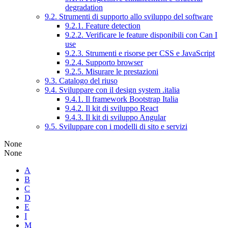
degradation
9.2. Strumenti di supporto allo sviluppo del software
9.2.1. Feature detection
9.2.2. Verificare le feature disponibili con Can I
use
9.2.3. Strumenti e risorse per CSS e JavaScript
9.2.4. Supporto browser
9.2.5. Misurare le prestazioni
9.3. Catalogo del riuso
9.4. Sviluppare con il design system .italia
9.4.1. Il framework Bootstrap Italia
9.4.2. Il kit di sviluppo React
9.4.3. Il kit di sviluppo Angular
9.5. Sviluppare con i modelli di sito e servizi
None
None
A
B
C
D
E
I
M