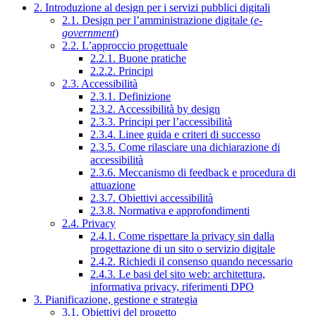
2. Introduzione al design per i servizi pubblici digitali
2.1. Design per l’amministrazione digitale (
e-
government
)
2.2. L’approccio progettuale
2.2.1. Buone pratiche
2.2.2. Principi
2.3. Accessibilità
2.3.1. Definizione
2.3.2. Accessibilità by design
2.3.3. Principi per l’accessibilità
2.3.4. Linee guida e criteri di successo
2.3.5. Come rilasciare una dichiarazione di
accessibilità
2.3.6. Meccanismo di feedback e procedura di
attuazione
2.3.7. Obiettivi accessibilità
2.3.8. Normativa e approfondimenti
2.4. Privacy
2.4.1. Come rispettare la privacy sin dalla
progettazione di un sito o servizio digitale
2.4.2. Richiedi il consenso quando necessario
2.4.3. Le basi del sito web: architettura,
informativa privacy, riferimenti DPO
3. Pianificazione, gestione e strategia
3.1. Obiettivi del progetto