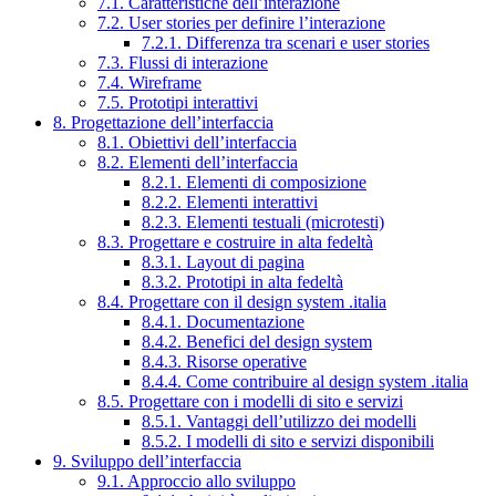
7.1. Caratteristiche dell’interazione
7.2. User stories per definire l’interazione
7.2.1. Differenza tra scenari e user stories
7.3. Flussi di interazione
7.4. Wireframe
7.5. Prototipi interattivi
8. Progettazione dell’interfaccia
8.1. Obiettivi dell’interfaccia
8.2. Elementi dell’interfaccia
8.2.1. Elementi di composizione
8.2.2. Elementi interattivi
8.2.3. Elementi testuali (microtesti)
8.3. Progettare e costruire in alta fedeltà
8.3.1. Layout di pagina
8.3.2. Prototipi in alta fedeltà
8.4. Progettare con il design system .italia
8.4.1. Documentazione
8.4.2. Benefici del design system
8.4.3. Risorse operative
8.4.4. Come contribuire al design system .italia
8.5. Progettare con i modelli di sito e servizi
8.5.1. Vantaggi dell’utilizzo dei modelli
8.5.2. I modelli di sito e servizi disponibili
9. Sviluppo dell’interfaccia
9.1. Approccio allo sviluppo