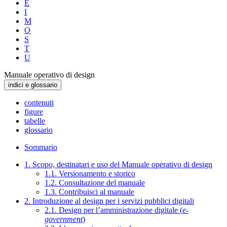
E
I
M
O
S
T
U
Manuale operativo di design
indici e glossario
contenuti
figure
tabelle
glossario
Sommario
1. Scopo, destinatari e uso del Manuale operativo di design
1.1. Versionamento e storico
1.2. Consultazione del manuale
1.3. Contribuisci al manuale
2. Introduzione al design per i servizi pubblici digitali
2.1. Design per l’amministrazione digitale (
e-
government
)