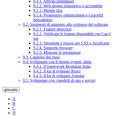
9.1.1. Attività preliminari
9.1.2. Web design responsivo e accessibile
9.1.3. Mobile first
9.1.4. Progressive enhancement e Graceful
degradation
9.2. Strumenti di supporto allo sviluppo del software
9.2.1. Feature detection
9.2.2. Verificare le feature disponibili con Can I
use
9.2.3. Strumenti e risorse per CSS e JavaScript
9.2.4. Supporto browser
9.2.5. Misurare le prestazioni
9.3. Catalogo del riuso
9.4. Sviluppare con il design system .italia
9.4.1. Il framework Bootstrap Italia
9.4.2. Il kit di sviluppo React
9.4.3. Il kit di sviluppo Angular
9.5. Sviluppare con i modelli di sito e servizi
glossario
A
B
C
D