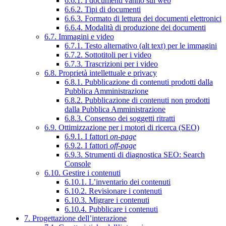
6.6.1. I documenti vanno sul web
6.6.2. Tipi di documenti
6.6.3. Formato di lettura dei documenti elettronici
6.6.4. Modalità di produzione dei documenti
6.7. Immagini e video
6.7.1. Testo alternativo (alt text) per le immagini
6.7.2. Sottotitoli per i video
6.7.3. Trascrizioni per i video
6.8. Proprietà intellettuale e privacy
6.8.1. Pubblicazione di contenuti prodotti dalla
Pubblica Amministrazione
6.8.2. Pubblicazione di contenuti non prodotti
dalla Pubblica Amministrazione
6.8.3. Consenso dei soggetti ritratti
6.9. Ottimizzazione per i motori di ricerca (SEO)
6.9.1. I fattori
on-page
6.9.2. I fattori
off-page
6.9.3. Strumenti di diagnostica SEO: Search
Console
6.10. Gestire i contenuti
6.10.1. L’inventario dei contenuti
6.10.2. Revisionare i contenuti
6.10.3. Migrare i contenuti
6.10.4. Pubblicare i contenuti
7. Progettazione dell’interazione