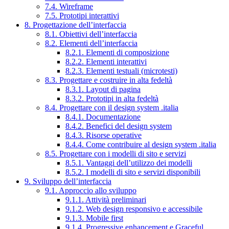
7.4. Wireframe
7.5. Prototipi interattivi
8. Progettazione dell’interfaccia
8.1. Obiettivi dell’interfaccia
8.2. Elementi dell’interfaccia
8.2.1. Elementi di composizione
8.2.2. Elementi interattivi
8.2.3. Elementi testuali (microtesti)
8.3. Progettare e costruire in alta fedeltà
8.3.1. Layout di pagina
8.3.2. Prototipi in alta fedeltà
8.4. Progettare con il design system .italia
8.4.1. Documentazione
8.4.2. Benefici del design system
8.4.3. Risorse operative
8.4.4. Come contribuire al design system .italia
8.5. Progettare con i modelli di sito e servizi
8.5.1. Vantaggi dell’utilizzo dei modelli
8.5.2. I modelli di sito e servizi disponibili
9. Sviluppo dell’interfaccia
9.1. Approccio allo sviluppo
9.1.1. Attività preliminari
9.1.2. Web design responsivo e accessibile
9.1.3. Mobile first
9.1.4. Progressive enhancement e Graceful