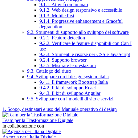
9.1.1. Attività preliminari
9.1.2. Web design responsivo e accessibile
9.1.3. Mobile first
9.1.4. Progressive enhancement e Graceful
degradation
9.2. Strumenti di supporto allo sviluppo del software
9.2.1. Feature detection
9.2.2. Verificare le feature disponibili con Can I
use
9.2.3. Strumenti e risorse per CSS e JavaScript
9.2.4. Supporto browser
9.2.5. Misurare le prestazioni
9.3. Catalogo del riuso
9.4. Sviluppare con il design system .italia
9.4.1. Il framework Bootstrap Italia
9.4.2. Il kit di sviluppo React
9.4.3. Il kit di sviluppo Angular
9.5. Sviluppare con i modelli di sito e servizi
1. Scopo, destinatari e uso del Manuale operativo di design
Team per la Trasformazione Digitale
in collaborazione con
Agenzia per l'Italia Digitale