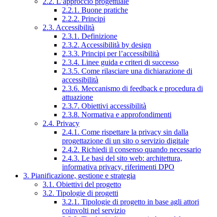
2.2. L’approccio progettuale
2.2.1. Buone pratiche
2.2.2. Principi
2.3. Accessibilità
2.3.1. Definizione
2.3.2. Accessibilità by design
2.3.3. Principi per l’accessibilità
2.3.4. Linee guida e criteri di successo
2.3.5. Come rilasciare una dichiarazione di
accessibilità
2.3.6. Meccanismo di feedback e procedura di
attuazione
2.3.7. Obiettivi accessibilità
2.3.8. Normativa e approfondimenti
2.4. Privacy
2.4.1. Come rispettare la privacy sin dalla
progettazione di un sito o servizio digitale
2.4.2. Richiedi il consenso quando necessario
2.4.3. Le basi del sito web: architettura,
informativa privacy, riferimenti DPO
3. Pianificazione, gestione e strategia
3.1. Obiettivi del progetto
3.2. Tipologie di progetti
3.2.1. Tipologie di progetto in base agli attori
coinvolti nel servizio