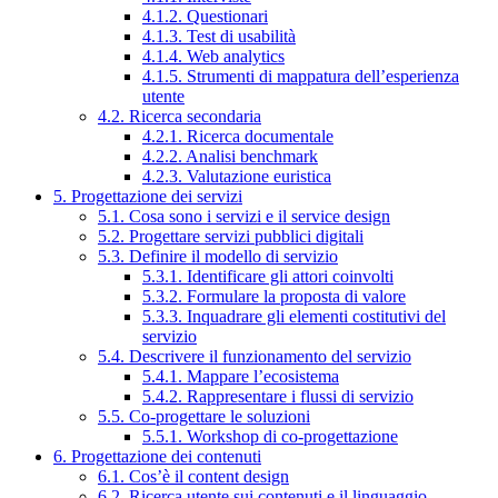
4.1.2. Questionari
4.1.3. Test di usabilità
4.1.4. Web analytics
4.1.5. Strumenti di mappatura dell’esperienza
utente
4.2. Ricerca secondaria
4.2.1. Ricerca documentale
4.2.2. Analisi benchmark
4.2.3. Valutazione euristica
5. Progettazione dei servizi
5.1. Cosa sono i servizi e il service design
5.2. Progettare servizi pubblici digitali
5.3. Definire il modello di servizio
5.3.1. Identificare gli attori coinvolti
5.3.2. Formulare la proposta di valore
5.3.3. Inquadrare gli elementi costitutivi del
servizio
5.4. Descrivere il funzionamento del servizio
5.4.1. Mappare l’ecosistema
5.4.2. Rappresentare i flussi di servizio
5.5. Co-progettare le soluzioni
5.5.1. Workshop di co-progettazione
6. Progettazione dei contenuti
6.1. Cos’è il content design
6.2. Ricerca utente sui contenuti e il linguaggio