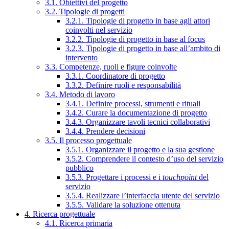
3.1. Obiettivi del progetto
3.2. Tipologie di progetti
3.2.1. Tipologie di progetto in base agli attori
coinvolti nel servizio
3.2.2. Tipologie di progetto in base al focus
3.2.3. Tipologie di progetto in base all’ambito di
intervento
3.3. Competenze, ruoli e figure coinvolte
3.3.1. Coordinatore di progetto
3.3.2. Definire ruoli e responsabilità
3.4. Metodo di lavoro
3.4.1. Definire processi, strumenti e rituali
3.4.2. Curare la documentazione di progetto
3.4.3. Organizzare tavoli tecnici collaborativi
3.4.4. Prendere decisioni
3.5. Il processo progettuale
3.5.1. Organizzare il progetto e la sua gestione
3.5.2. Comprendere il contesto d’uso del servizio
pubblico
3.5.3. Progettare i processi e i
touchpoint
del
servizio
3.5.4. Realizzare l’interfaccia utente del servizio
3.5.5. Validare la soluzione ottenuta
4. Ricerca progettuale
4.1. Ricerca primaria