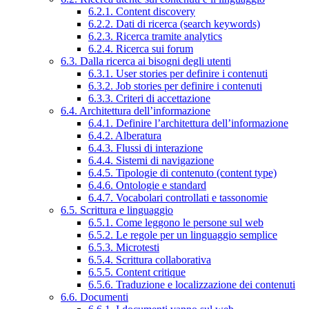
6.2.1. Content discovery
6.2.2. Dati di ricerca (search keywords)
6.2.3. Ricerca tramite analytics
6.2.4. Ricerca sui forum
6.3. Dalla ricerca ai bisogni degli utenti
6.3.1. User stories per definire i contenuti
6.3.2. Job stories per definire i contenuti
6.3.3. Criteri di accettazione
6.4. Architettura dell’informazione
6.4.1. Definire l’architettura dell’informazione
6.4.2. Alberatura
6.4.3. Flussi di interazione
6.4.4. Sistemi di navigazione
6.4.5. Tipologie di contenuto (content type)
6.4.6. Ontologie e standard
6.4.7. Vocabolari controllati e tassonomie
6.5. Scrittura e linguaggio
6.5.1. Come leggono le persone sul web
6.5.2. Le regole per un linguaggio semplice
6.5.3. Microtesti
6.5.4. Scrittura collaborativa
6.5.5. Content critique
6.5.6. Traduzione e localizzazione dei contenuti
6.6. Documenti