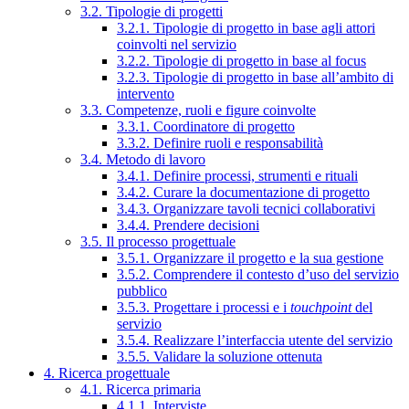
3.2. Tipologie di progetti
3.2.1. Tipologie di progetto in base agli attori
coinvolti nel servizio
3.2.2. Tipologie di progetto in base al focus
3.2.3. Tipologie di progetto in base all’ambito di
intervento
3.3. Competenze, ruoli e figure coinvolte
3.3.1. Coordinatore di progetto
3.3.2. Definire ruoli e responsabilità
3.4. Metodo di lavoro
3.4.1. Definire processi, strumenti e rituali
3.4.2. Curare la documentazione di progetto
3.4.3. Organizzare tavoli tecnici collaborativi
3.4.4. Prendere decisioni
3.5. Il processo progettuale
3.5.1. Organizzare il progetto e la sua gestione
3.5.2. Comprendere il contesto d’uso del servizio
pubblico
3.5.3. Progettare i processi e i
touchpoint
del
servizio
3.5.4. Realizzare l’interfaccia utente del servizio
3.5.5. Validare la soluzione ottenuta
4. Ricerca progettuale
4.1. Ricerca primaria
4.1.1. Interviste