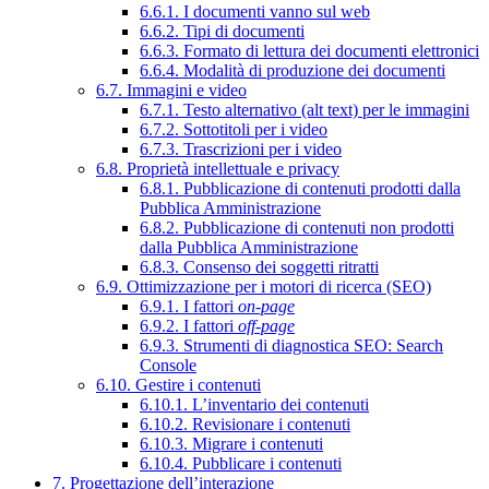
6.6.1. I documenti vanno sul web
6.6.2. Tipi di documenti
6.6.3. Formato di lettura dei documenti elettronici
6.6.4. Modalità di produzione dei documenti
6.7. Immagini e video
6.7.1. Testo alternativo (alt text) per le immagini
6.7.2. Sottotitoli per i video
6.7.3. Trascrizioni per i video
6.8. Proprietà intellettuale e privacy
6.8.1. Pubblicazione di contenuti prodotti dalla
Pubblica Amministrazione
6.8.2. Pubblicazione di contenuti non prodotti
dalla Pubblica Amministrazione
6.8.3. Consenso dei soggetti ritratti
6.9. Ottimizzazione per i motori di ricerca (SEO)
6.9.1. I fattori
on-page
6.9.2. I fattori
off-page
6.9.3. Strumenti di diagnostica SEO: Search
Console
6.10. Gestire i contenuti
6.10.1. L’inventario dei contenuti
6.10.2. Revisionare i contenuti
6.10.3. Migrare i contenuti
6.10.4. Pubblicare i contenuti
7. Progettazione dell’interazione