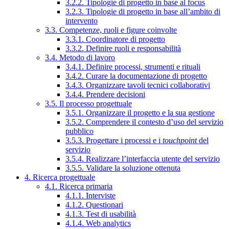
3.2.2. Tipologie di progetto in base al focus
3.2.3. Tipologie di progetto in base all’ambito di
intervento
3.3. Competenze, ruoli e figure coinvolte
3.3.1. Coordinatore di progetto
3.3.2. Definire ruoli e responsabilità
3.4. Metodo di lavoro
3.4.1. Definire processi, strumenti e rituali
3.4.2. Curare la documentazione di progetto
3.4.3. Organizzare tavoli tecnici collaborativi
3.4.4. Prendere decisioni
3.5. Il processo progettuale
3.5.1. Organizzare il progetto e la sua gestione
3.5.2. Comprendere il contesto d’uso del servizio
pubblico
3.5.3. Progettare i processi e i
touchpoint
del
servizio
3.5.4. Realizzare l’interfaccia utente del servizio
3.5.5. Validare la soluzione ottenuta
4. Ricerca progettuale
4.1. Ricerca primaria
4.1.1. Interviste
4.1.2. Questionari
4.1.3. Test di usabilità
4.1.4. Web analytics