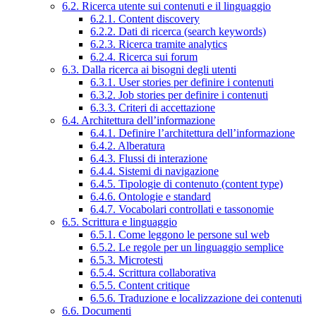
6.2. Ricerca utente sui contenuti e il linguaggio
6.2.1. Content discovery
6.2.2. Dati di ricerca (search keywords)
6.2.3. Ricerca tramite analytics
6.2.4. Ricerca sui forum
6.3. Dalla ricerca ai bisogni degli utenti
6.3.1. User stories per definire i contenuti
6.3.2. Job stories per definire i contenuti
6.3.3. Criteri di accettazione
6.4. Architettura dell’informazione
6.4.1. Definire l’architettura dell’informazione
6.4.2. Alberatura
6.4.3. Flussi di interazione
6.4.4. Sistemi di navigazione
6.4.5. Tipologie di contenuto (content type)
6.4.6. Ontologie e standard
6.4.7. Vocabolari controllati e tassonomie
6.5. Scrittura e linguaggio
6.5.1. Come leggono le persone sul web
6.5.2. Le regole per un linguaggio semplice
6.5.3. Microtesti
6.5.4. Scrittura collaborativa
6.5.5. Content critique
6.5.6. Traduzione e localizzazione dei contenuti
6.6. Documenti