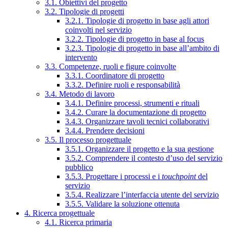
3.1. Obiettivi del progetto
3.2. Tipologie di progetti
3.2.1. Tipologie di progetto in base agli attori
coinvolti nel servizio
3.2.2. Tipologie di progetto in base al focus
3.2.3. Tipologie di progetto in base all’ambito di
intervento
3.3. Competenze, ruoli e figure coinvolte
3.3.1. Coordinatore di progetto
3.3.2. Definire ruoli e responsabilità
3.4. Metodo di lavoro
3.4.1. Definire processi, strumenti e rituali
3.4.2. Curare la documentazione di progetto
3.4.3. Organizzare tavoli tecnici collaborativi
3.4.4. Prendere decisioni
3.5. Il processo progettuale
3.5.1. Organizzare il progetto e la sua gestione
3.5.2. Comprendere il contesto d’uso del servizio
pubblico
3.5.3. Progettare i processi e i
touchpoint
del
servizio
3.5.4. Realizzare l’interfaccia utente del servizio
3.5.5. Validare la soluzione ottenuta
4. Ricerca progettuale
4.1. Ricerca primaria