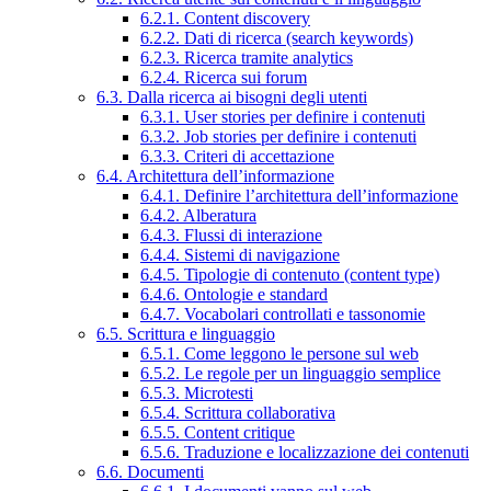
6.2.1. Content discovery
6.2.2. Dati di ricerca (search keywords)
6.2.3. Ricerca tramite analytics
6.2.4. Ricerca sui forum
6.3. Dalla ricerca ai bisogni degli utenti
6.3.1. User stories per definire i contenuti
6.3.2. Job stories per definire i contenuti
6.3.3. Criteri di accettazione
6.4. Architettura dell’informazione
6.4.1. Definire l’architettura dell’informazione
6.4.2. Alberatura
6.4.3. Flussi di interazione
6.4.4. Sistemi di navigazione
6.4.5. Tipologie di contenuto (content type)
6.4.6. Ontologie e standard
6.4.7. Vocabolari controllati e tassonomie
6.5. Scrittura e linguaggio
6.5.1. Come leggono le persone sul web
6.5.2. Le regole per un linguaggio semplice
6.5.3. Microtesti
6.5.4. Scrittura collaborativa
6.5.5. Content critique
6.5.6. Traduzione e localizzazione dei contenuti
6.6. Documenti