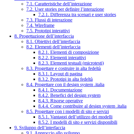
7.1. Caratteristiche dell’interazione
7.2. User stories per definire l’interazione
7.2.1. Differenza tra scenari e user stories
7.3. Flussi di interazione
7.4. Wireframe
7.5. Prototipi interattivi
8. Progettazione dell’interfaccia
8.1. Obiettivi dell’interfaccia
8.2. Elementi dell’interfaccia
8.2.1. Elementi di composizione
8.2.2. Elementi interattivi
8.2.3. Elementi testuali (microtesti)
8.3. Progettare e costruire in alta fedeltà
8.3.1. Layout di pagina
8.3.2. Prototipi in alta fedeltà
8.4. Progettare con il design system .italia
8.4.1. Documentazione
8.4.2. Benefici del design system
8.4.3. Risorse operative
8.4.4. Come contribuire al design system .italia
8.5. Progettare con i modelli di sito e servizi
8.5.1. Vantaggi dell’utilizzo dei modelli
8.5.2. I modelli di sito e servizi disponibili
9. Sviluppo dell’interfaccia
9.1. Approccio allo sviluppo