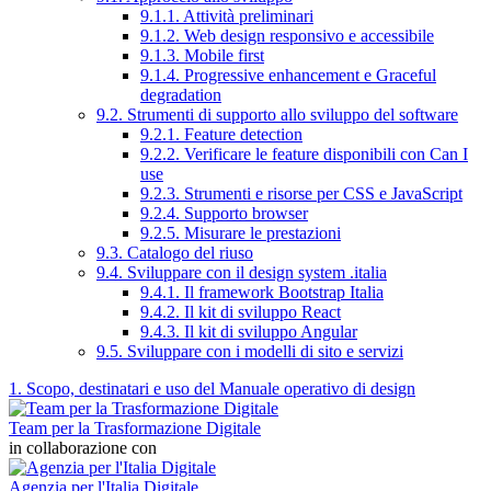
9.1.1. Attività preliminari
9.1.2. Web design responsivo e accessibile
9.1.3. Mobile first
9.1.4. Progressive enhancement e Graceful
degradation
9.2. Strumenti di supporto allo sviluppo del software
9.2.1. Feature detection
9.2.2. Verificare le feature disponibili con Can I
use
9.2.3. Strumenti e risorse per CSS e JavaScript
9.2.4. Supporto browser
9.2.5. Misurare le prestazioni
9.3. Catalogo del riuso
9.4. Sviluppare con il design system .italia
9.4.1. Il framework Bootstrap Italia
9.4.2. Il kit di sviluppo React
9.4.3. Il kit di sviluppo Angular
9.5. Sviluppare con i modelli di sito e servizi
1. Scopo, destinatari e uso del Manuale operativo di design
Team per la Trasformazione Digitale
in collaborazione con
Agenzia per l'Italia Digitale