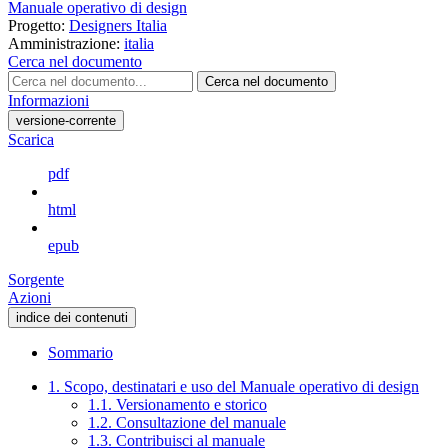
Manuale operativo di design
Progetto:
Designers Italia
Amministrazione:
italia
Cerca nel documento
Cerca nel documento
Informazioni
versione-corrente
Scarica
pdf
html
epub
Sorgente
Azioni
indice dei contenuti
Sommario
1. Scopo, destinatari e uso del Manuale operativo di design
1.1. Versionamento e storico
1.2. Consultazione del manuale
1.3. Contribuisci al manuale