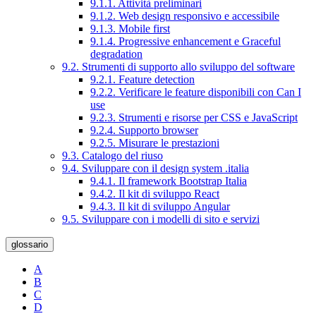
9.1.1. Attività preliminari
9.1.2. Web design responsivo e accessibile
9.1.3. Mobile first
9.1.4. Progressive enhancement e Graceful
degradation
9.2. Strumenti di supporto allo sviluppo del software
9.2.1. Feature detection
9.2.2. Verificare le feature disponibili con Can I
use
9.2.3. Strumenti e risorse per CSS e JavaScript
9.2.4. Supporto browser
9.2.5. Misurare le prestazioni
9.3. Catalogo del riuso
9.4. Sviluppare con il design system .italia
9.4.1. Il framework Bootstrap Italia
9.4.2. Il kit di sviluppo React
9.4.3. Il kit di sviluppo Angular
9.5. Sviluppare con i modelli di sito e servizi
glossario
A
B
C
D