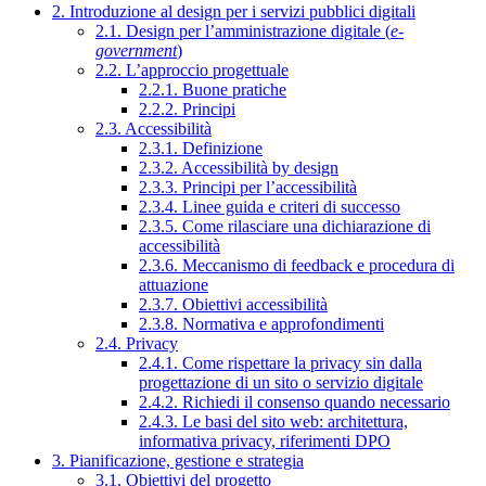
2. Introduzione al design per i servizi pubblici digitali
2.1. Design per l’amministrazione digitale (
e-
government
)
2.2. L’approccio progettuale
2.2.1. Buone pratiche
2.2.2. Principi
2.3. Accessibilità
2.3.1. Definizione
2.3.2. Accessibilità by design
2.3.3. Principi per l’accessibilità
2.3.4. Linee guida e criteri di successo
2.3.5. Come rilasciare una dichiarazione di
accessibilità
2.3.6. Meccanismo di feedback e procedura di
attuazione
2.3.7. Obiettivi accessibilità
2.3.8. Normativa e approfondimenti
2.4. Privacy
2.4.1. Come rispettare la privacy sin dalla
progettazione di un sito o servizio digitale
2.4.2. Richiedi il consenso quando necessario
2.4.3. Le basi del sito web: architettura,
informativa privacy, riferimenti DPO
3. Pianificazione, gestione e strategia
3.1. Obiettivi del progetto