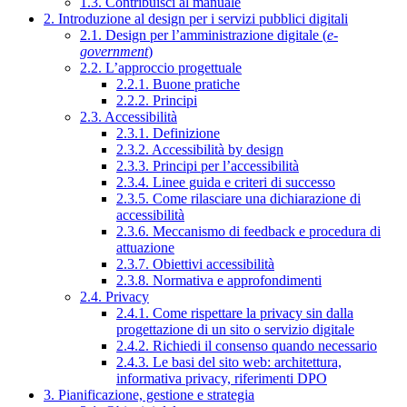
1.3. Contribuisci al manuale
2. Introduzione al design per i servizi pubblici digitali
2.1. Design per l’amministrazione digitale (
e-
government
)
2.2. L’approccio progettuale
2.2.1. Buone pratiche
2.2.2. Principi
2.3. Accessibilità
2.3.1. Definizione
2.3.2. Accessibilità by design
2.3.3. Principi per l’accessibilità
2.3.4. Linee guida e criteri di successo
2.3.5. Come rilasciare una dichiarazione di
accessibilità
2.3.6. Meccanismo di feedback e procedura di
attuazione
2.3.7. Obiettivi accessibilità
2.3.8. Normativa e approfondimenti
2.4. Privacy
2.4.1. Come rispettare la privacy sin dalla
progettazione di un sito o servizio digitale
2.4.2. Richiedi il consenso quando necessario
2.4.3. Le basi del sito web: architettura,
informativa privacy, riferimenti DPO
3. Pianificazione, gestione e strategia