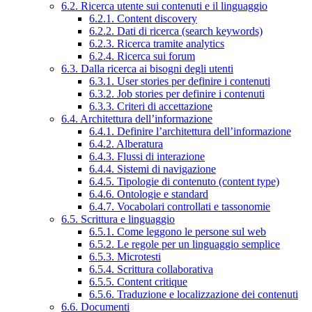
6.2. Ricerca utente sui contenuti e il linguaggio
6.2.1. Content discovery
6.2.2. Dati di ricerca (search keywords)
6.2.3. Ricerca tramite analytics
6.2.4. Ricerca sui forum
6.3. Dalla ricerca ai bisogni degli utenti
6.3.1. User stories per definire i contenuti
6.3.2. Job stories per definire i contenuti
6.3.3. Criteri di accettazione
6.4. Architettura dell’informazione
6.4.1. Definire l’architettura dell’informazione
6.4.2. Alberatura
6.4.3. Flussi di interazione
6.4.4. Sistemi di navigazione
6.4.5. Tipologie di contenuto (content type)
6.4.6. Ontologie e standard
6.4.7. Vocabolari controllati e tassonomie
6.5. Scrittura e linguaggio
6.5.1. Come leggono le persone sul web
6.5.2. Le regole per un linguaggio semplice
6.5.3. Microtesti
6.5.4. Scrittura collaborativa
6.5.5. Content critique
6.5.6. Traduzione e localizzazione dei contenuti
6.6. Documenti