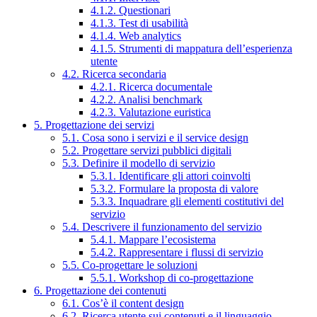
4.1.2. Questionari
4.1.3. Test di usabilità
4.1.4. Web analytics
4.1.5. Strumenti di mappatura dell’esperienza
utente
4.2. Ricerca secondaria
4.2.1. Ricerca documentale
4.2.2. Analisi benchmark
4.2.3. Valutazione euristica
5. Progettazione dei servizi
5.1. Cosa sono i servizi e il service design
5.2. Progettare servizi pubblici digitali
5.3. Definire il modello di servizio
5.3.1. Identificare gli attori coinvolti
5.3.2. Formulare la proposta di valore
5.3.3. Inquadrare gli elementi costitutivi del
servizio
5.4. Descrivere il funzionamento del servizio
5.4.1. Mappare l’ecosistema
5.4.2. Rappresentare i flussi di servizio
5.5. Co-progettare le soluzioni
5.5.1. Workshop di co-progettazione
6. Progettazione dei contenuti
6.1. Cos’è il content design
6.2. Ricerca utente sui contenuti e il linguaggio