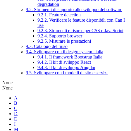
degradation
9.2. Strumenti di supporto allo sviluppo del software
9.2.1. Feature detection
9.2.2. Verificare le feature disponibili con Can I
use
9.2.3. Strumenti e risorse per CSS e JavaScript
9.2.4. Supporto browser
9.2.5. Misurare le prestazioni
9.3. Catalogo del riuso
9.4. Sviluppare con il design system .italia
9.4.1. Il framework Bootstrap Italia
9.4.2. Il kit di sviluppo React
9.4.3. Il kit di sviluppo Angular
9.5. Sviluppare con i modelli di sito e servizi
None
None
A
B
C
D
E
I
M