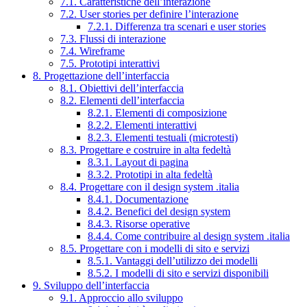
7.1. Caratteristiche dell’interazione
7.2. User stories per definire l’interazione
7.2.1. Differenza tra scenari e user stories
7.3. Flussi di interazione
7.4. Wireframe
7.5. Prototipi interattivi
8. Progettazione dell’interfaccia
8.1. Obiettivi dell’interfaccia
8.2. Elementi dell’interfaccia
8.2.1. Elementi di composizione
8.2.2. Elementi interattivi
8.2.3. Elementi testuali (microtesti)
8.3. Progettare e costruire in alta fedeltà
8.3.1. Layout di pagina
8.3.2. Prototipi in alta fedeltà
8.4. Progettare con il design system .italia
8.4.1. Documentazione
8.4.2. Benefici del design system
8.4.3. Risorse operative
8.4.4. Come contribuire al design system .italia
8.5. Progettare con i modelli di sito e servizi
8.5.1. Vantaggi dell’utilizzo dei modelli
8.5.2. I modelli di sito e servizi disponibili
9. Sviluppo dell’interfaccia
9.1. Approccio allo sviluppo