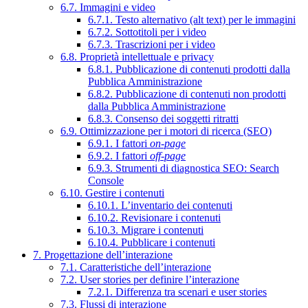
6.7. Immagini e video
6.7.1. Testo alternativo (alt text) per le immagini
6.7.2. Sottotitoli per i video
6.7.3. Trascrizioni per i video
6.8. Proprietà intellettuale e privacy
6.8.1. Pubblicazione di contenuti prodotti dalla
Pubblica Amministrazione
6.8.2. Pubblicazione di contenuti non prodotti
dalla Pubblica Amministrazione
6.8.3. Consenso dei soggetti ritratti
6.9. Ottimizzazione per i motori di ricerca (SEO)
6.9.1. I fattori
on-page
6.9.2. I fattori
off-page
6.9.3. Strumenti di diagnostica SEO: Search
Console
6.10. Gestire i contenuti
6.10.1. L’inventario dei contenuti
6.10.2. Revisionare i contenuti
6.10.3. Migrare i contenuti
6.10.4. Pubblicare i contenuti
7. Progettazione dell’interazione
7.1. Caratteristiche dell’interazione
7.2. User stories per definire l’interazione
7.2.1. Differenza tra scenari e user stories
7.3. Flussi di interazione