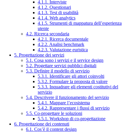
4.1.1. Interviste
4.1.2. Questionari
4.1.3. Test di usabilità
4.1.4. Web analytics
4.1.5. Strumenti di mappatura dell’esperienza
utente
4.2. Ricerca secondaria
4.2.1. Ricerca documentale
4.2.2. Analisi benchmark
4.2.3. Valutazione euristica
5. Progettazione dei servizi
5.1. Cosa sono i servizi e il service design
5.2. Progettare servizi pubblici digitali
5.3. Definire il modello di servizio
5.3.1. Identificare gli attori coinvolti
5.3.2. Formulare la proposta di valore
5.3.3. Inquadrare gli elementi costitutivi del
servizio
5.4. Descrivere il funzionamento del servizio
5.4.1. Mappare l’ecosistema
5.4.2. Rappresentare i flussi di servizio
5.5. Co-progettare le soluzioni
5.5.1. Workshop di co-progettazione
6. Progettazione dei contenuti
6.1. Cos’è il content design