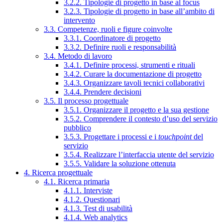
3.2.2. Tipologie di progetto in base al focus
3.2.3. Tipologie di progetto in base all’ambito di
intervento
3.3. Competenze, ruoli e figure coinvolte
3.3.1. Coordinatore di progetto
3.3.2. Definire ruoli e responsabilità
3.4. Metodo di lavoro
3.4.1. Definire processi, strumenti e rituali
3.4.2. Curare la documentazione di progetto
3.4.3. Organizzare tavoli tecnici collaborativi
3.4.4. Prendere decisioni
3.5. Il processo progettuale
3.5.1. Organizzare il progetto e la sua gestione
3.5.2. Comprendere il contesto d’uso del servizio
pubblico
3.5.3. Progettare i processi e i
touchpoint
del
servizio
3.5.4. Realizzare l’interfaccia utente del servizio
3.5.5. Validare la soluzione ottenuta
4. Ricerca progettuale
4.1. Ricerca primaria
4.1.1. Interviste
4.1.2. Questionari
4.1.3. Test di usabilità
4.1.4. Web analytics