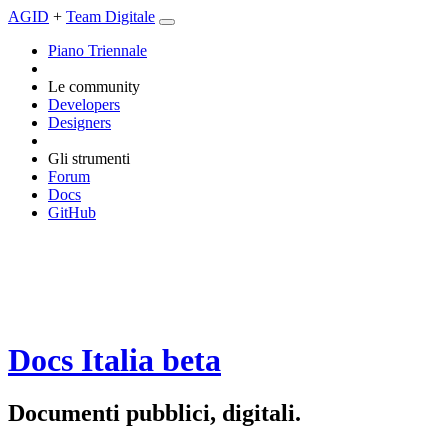
AGID
+
Team Digitale
Piano Triennale
Le community
Developers
Designers
Gli strumenti
Forum
Docs
GitHub
Docs Italia
beta
Documenti pubblici, digitali.