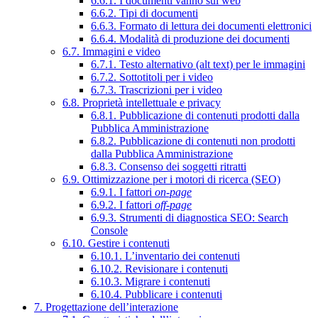
6.6.1. I documenti vanno sul web
6.6.2. Tipi di documenti
6.6.3. Formato di lettura dei documenti elettronici
6.6.4. Modalità di produzione dei documenti
6.7. Immagini e video
6.7.1. Testo alternativo (alt text) per le immagini
6.7.2. Sottotitoli per i video
6.7.3. Trascrizioni per i video
6.8. Proprietà intellettuale e privacy
6.8.1. Pubblicazione di contenuti prodotti dalla
Pubblica Amministrazione
6.8.2. Pubblicazione di contenuti non prodotti
dalla Pubblica Amministrazione
6.8.3. Consenso dei soggetti ritratti
6.9. Ottimizzazione per i motori di ricerca (SEO)
6.9.1. I fattori
on-page
6.9.2. I fattori
off-page
6.9.3. Strumenti di diagnostica SEO: Search
Console
6.10. Gestire i contenuti
6.10.1. L’inventario dei contenuti
6.10.2. Revisionare i contenuti
6.10.3. Migrare i contenuti
6.10.4. Pubblicare i contenuti
7. Progettazione dell’interazione