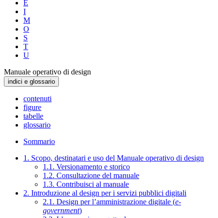
E
I
M
O
S
T
U
Manuale operativo di design
indici e glossario
contenuti
figure
tabelle
glossario
Sommario
1. Scopo, destinatari e uso del Manuale operativo di design
1.1. Versionamento e storico
1.2. Consultazione del manuale
1.3. Contribuisci al manuale
2. Introduzione al design per i servizi pubblici digitali
2.1. Design per l’amministrazione digitale (
e-
government
)