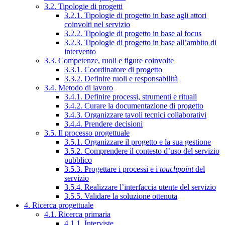
3.2. Tipologie di progetti
3.2.1. Tipologie di progetto in base agli attori
coinvolti nel servizio
3.2.2. Tipologie di progetto in base al focus
3.2.3. Tipologie di progetto in base all’ambito di
intervento
3.3. Competenze, ruoli e figure coinvolte
3.3.1. Coordinatore di progetto
3.3.2. Definire ruoli e responsabilità
3.4. Metodo di lavoro
3.4.1. Definire processi, strumenti e rituali
3.4.2. Curare la documentazione di progetto
3.4.3. Organizzare tavoli tecnici collaborativi
3.4.4. Prendere decisioni
3.5. Il processo progettuale
3.5.1. Organizzare il progetto e la sua gestione
3.5.2. Comprendere il contesto d’uso del servizio
pubblico
3.5.3. Progettare i processi e i
touchpoint
del
servizio
3.5.4. Realizzare l’interfaccia utente del servizio
3.5.5. Validare la soluzione ottenuta
4. Ricerca progettuale
4.1. Ricerca primaria
4.1.1. Interviste