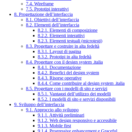
7.4. Wireframe
7.5. Prototipi interattivi
8. Progettazione dell’interfaccia
8.1. Obiettivi dell’interfaccia
8.2. Elementi dell’interfaccia
8.2.1. Elementi di composizione
8.2.2. Elementi interattivi
8.2.3. Elementi testuali (microtesti)
8.3. Progettare e costruire in alta fedeltà
8.3.1. Layout di pagina
8.3.2. Prototipi in alta fedeltà
8.4. Progettare con il design system .italia
8.4.1. Documentazione
8.4.2. Benefici del design system
8.4.3. Risorse operative
8.4.4. Come contribuire al design system .italia
8.5. Progettare con i modelli di sito e servizi
8.5.1. Vantaggi dell’utilizzo dei modelli
8.5.2. I modelli di sito e servizi disponibili
9. Sviluppo dell’interfaccia
9.1. Approccio allo sviluppo
9.1.1. Attività preliminari
9.1.2. Web design responsivo e accessibile
9.1.3. Mobile first
9.1.4. Progressive enhancement e Graceful