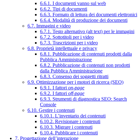
6.6.1. I documenti vanno sul web
6.6.2. Tipi di documenti
6.6.3. Formato di lettura dei documenti elettronici
6.6.4. Modalità di produzione dei documenti
6.7. Immagini e video
6.7.1. Testo alternativo (alt text) per le immagini
6.7.2. Sottotitoli per i video
6.7.3. Trascrizioni per i video
6.8. Proprietà intellettuale e privacy
6.8.1. Pubblicazione di contenuti prodotti dalla
Pubblica Amministrazione
6.8.2. Pubblicazione di contenuti non prodotti
dalla Pubblica Amministrazione
6.8.3. Consenso dei soggetti ritratti
6.9. Ottimizzazione per i motori di ricerca (SEO)
6.9.1. I fattori
on-page
6.9.2. I fattori
off-page
6.9.3. Strumenti di diagnostica SEO: Search
Console
6.10. Gestire i contenuti
6.10.1. L’inventario dei contenuti
6.10.2. Revisionare i contenuti
6.10.3. Migrare i contenuti
6.10.4. Pubblicare i contenuti
7. Progettazione dell’interazione