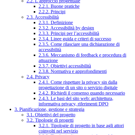
2.2. L’approccio progettuale
2.2.1. Buone pratiche
2.2.2. Principi
2.3. Accessibilità
2.3.1. Definizione
2.3.2. Accessibilità by design
2.3.3. Principi per l’accessibilità
2.3.4. Linee guida e criteri di successo
2.3.5. Come rilasciare una dichiarazione di
accessibilità
2.3.6. Meccanismo di feedback e procedura di
attuazione
2.3.7. Obiettivi accessibilità
2.3.8. Normativa e approfondimenti
2.4. Privacy
2.4.1. Come rispettare la privacy sin dalla
progettazione di un sito o servizio digitale
2.4.2. Richiedi il consenso quando necessario
2.4.3. Le basi del sito web: architettura,
informativa privacy, riferimenti DPO
3. Pianificazione, gestione e strategia
3.1. Obiettivi del progetto
3.2. Tipologie di progetti
3.2.1. Tipologie di progetto in base agli attori
coinvolti nel servizio