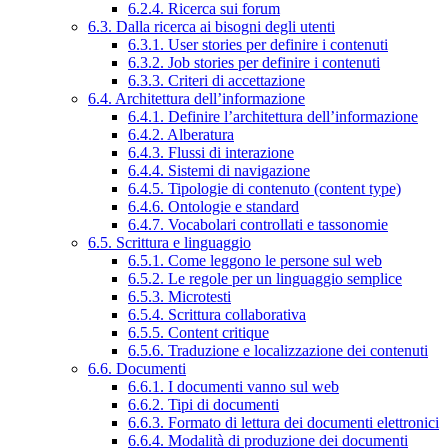
6.2.4. Ricerca sui forum
6.3. Dalla ricerca ai bisogni degli utenti
6.3.1. User stories per definire i contenuti
6.3.2. Job stories per definire i contenuti
6.3.3. Criteri di accettazione
6.4. Architettura dell’informazione
6.4.1. Definire l’architettura dell’informazione
6.4.2. Alberatura
6.4.3. Flussi di interazione
6.4.4. Sistemi di navigazione
6.4.5. Tipologie di contenuto (content type)
6.4.6. Ontologie e standard
6.4.7. Vocabolari controllati e tassonomie
6.5. Scrittura e linguaggio
6.5.1. Come leggono le persone sul web
6.5.2. Le regole per un linguaggio semplice
6.5.3. Microtesti
6.5.4. Scrittura collaborativa
6.5.5. Content critique
6.5.6. Traduzione e localizzazione dei contenuti
6.6. Documenti
6.6.1. I documenti vanno sul web
6.6.2. Tipi di documenti
6.6.3. Formato di lettura dei documenti elettronici
6.6.4. Modalità di produzione dei documenti