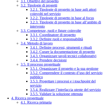
3.1. Obiettivi del progetto
3.2. Tipologie di progetti
3.2.1. Tipologie di progetto in base agli attori
coinvolti nel servizio
3.2.2. Tipologie di progetto in base al focus
3.2.3. Tipologie di progetto in base all’ambito di
intervento
3.3. Competenze, ruoli e figure coinvolte
3.3.1. Coordinatore di progetto
3.3.2. Definire ruoli e responsabilità
3.4. Metodo di lavoro
3.4.1. Definire processi, strumenti e rituali
3.4.2. Curare la documentazione di progetto
3.4.3. Organizzare tavoli tecnici collaborativi
3.4.4. Prendere decisioni
3.5. Il processo progettuale
3.5.1. Organizzare il progetto e la sua gestione
3.5.2. Comprendere il contesto d’uso del servizio
pubblico
3.5.3. Progettare i processi e i
touchpoint
del
servizio
3.5.4. Realizzare l’interfaccia utente del servizio
3.5.5. Validare la soluzione ottenuta
4. Ricerca progettuale
4.1. Ricerca primaria