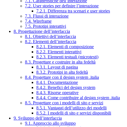
7.1. Caratteristiche dell’interazione
7.2. User stories per definire l’interazione
7.2.1. Differenza tra scenari e user stories
7.3. Flussi di interazione
7.4. Wireframe
7.5. Prototipi interattivi
8. Progettazione dell’interfaccia
8.1. Obiettivi dell’interfaccia
8.2. Elementi dell’interfaccia
8.2.1. Elementi di composizione
8.2.2. Elementi interattivi
8.2.3. Elementi testuali (microtesti)
8.3. Progettare e costruire in alta fedeltà
8.3.1. Layout di pagina
8.3.2. Prototipi in alta fedeltà
8.4. Progettare con il design system .italia
8.4.1. Documentazione
8.4.2. Benefici del design system
8.4.3. Risorse operative
8.4.4. Come contribuire al design system .italia
8.5. Progettare con i modelli di sito e servizi
8.5.1. Vantaggi dell’utilizzo dei modelli
8.5.2. I modelli di sito e servizi disponibili
9. Sviluppo dell’interfaccia
9.1. Approccio allo sviluppo