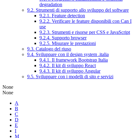
degradation
9.2. Strumenti di supporto allo sviluppo del software
9.2.1. Feature detection
9.2.2. Verificare le feature disponibili con Can I
use
9.2.3. Strumenti e risorse per CSS e JavaScript
9.2.4. Supporto browser
9.2.5. Misurare le prestazioni
9.3. Catalogo del riuso
9.4. Sviluppare con il design system .italia
9.4.1. Il framework Bootstrap Italia
9.4.2. Il kit di sviluppo React
9.4.3. Il kit di sviluppo Angular
9.5. Sviluppare con i modelli di sito e servizi
None
None
A
B
C
D
E
I
M