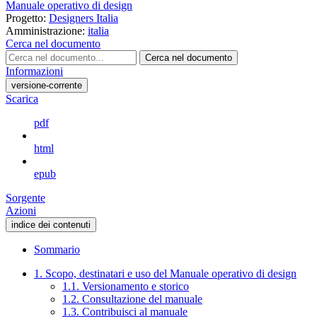
Manuale operativo di design
Progetto:
Designers Italia
Amministrazione:
italia
Cerca nel documento
Cerca nel documento
Informazioni
versione-corrente
Scarica
pdf
html
epub
Sorgente
Azioni
indice dei contenuti
Sommario
1. Scopo, destinatari e uso del Manuale operativo di design
1.1. Versionamento e storico
1.2. Consultazione del manuale
1.3. Contribuisci al manuale