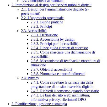
1.3. Contribuisci al manuale
2. Introduzione al design per i servizi pubblici digitali
2.1. Design per l’amministrazione digitale (
e-
government
)
2.2. L’approccio progettuale
2.2.1. Buone pratiche
2.2.2. Principi
2.3. Accessibilità
2.3.1. Definizione
2.3.2. Accessibilità by design
2.3.3. Principi per l’accessibilità
2.3.4. Linee guida e criteri di successo
2.3.5. Come rilasciare una dichiarazione di
accessibilità
2.3.6. Meccanismo di feedback e procedura di
attuazione
2.3.7. Obiettivi accessibilità
2.3.8. Normativa e approfondimenti
2.4. Privacy
2.4.1. Come rispettare la privacy sin dalla
progettazione di un sito o servizio digitale
2.4.2. Richiedi il consenso quando necessario
2.4.3. Le basi del sito web: architettura,
informativa privacy, riferimenti DPO
3. Pianificazione, gestione e strategia