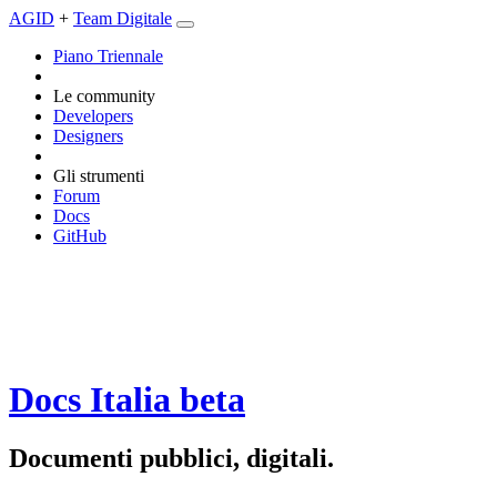
AGID
+
Team Digitale
Piano Triennale
Le community
Developers
Designers
Gli strumenti
Forum
Docs
GitHub
Docs Italia
beta
Documenti pubblici, digitali.