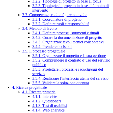
3.2.2. Tipologie di progetto in base al focus
3.2.3. Tipologie di progetto in base all’ambito di
intervento
3.3. Competenze, ruoli e figure coinvolte
3.3.1. Coordinatore di progetto
3.3.2. Definire ruoli e responsabilità
3.4. Metodo di lavoro
3.4.1. Definire processi, strumenti e rituali
3.4.2. Curare la documentazione di progetto
3.4.3. Organizzare tavoli tecnici collaborativi
3.4.4. Prendere decisioni
3.5. Il processo progettuale
3.5.1. Organizzare il progetto e la sua gestione
3.5.2. Comprendere il contesto d’uso del servizio
pubblico
3.5.3. Progettare i processi e i
touchpoint
del
servizio
3.5.4. Realizzare l’interfaccia utente del servizio
3.5.5. Validare la soluzione ottenuta
4. Ricerca progettuale
4.1. Ricerca primaria
4.1.1. Interviste
4.1.2. Questionari
4.1.3. Test di usabilità
4.1.4. Web analytics