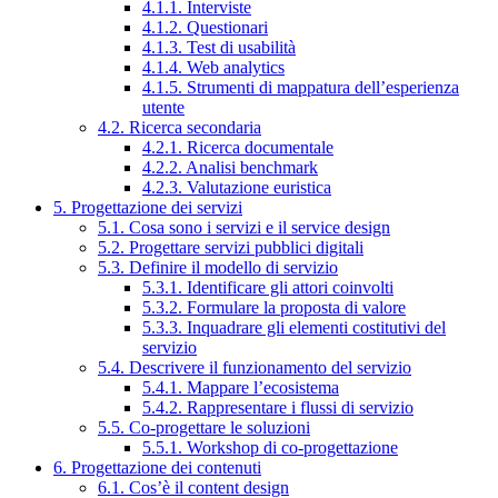
4.1.1. Interviste
4.1.2. Questionari
4.1.3. Test di usabilità
4.1.4. Web analytics
4.1.5. Strumenti di mappatura dell’esperienza
utente
4.2. Ricerca secondaria
4.2.1. Ricerca documentale
4.2.2. Analisi benchmark
4.2.3. Valutazione euristica
5. Progettazione dei servizi
5.1. Cosa sono i servizi e il service design
5.2. Progettare servizi pubblici digitali
5.3. Definire il modello di servizio
5.3.1. Identificare gli attori coinvolti
5.3.2. Formulare la proposta di valore
5.3.3. Inquadrare gli elementi costitutivi del
servizio
5.4. Descrivere il funzionamento del servizio
5.4.1. Mappare l’ecosistema
5.4.2. Rappresentare i flussi di servizio
5.5. Co-progettare le soluzioni
5.5.1. Workshop di co-progettazione
6. Progettazione dei contenuti
6.1. Cos’è il content design