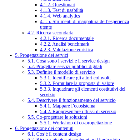
4.1.2. Questionari
4.1.3. Test di usabilità
4.1.4. Web analytics
4.1.5. Strumenti di mappatura dell’esperienza
utente
4.2. Ricerca secondaria
4.2.1. Ricerca documentale
4.2.2. Analisi benchmark
4.2.3. Valutazione euristica
5. Progettazione dei servizi
5.1. Cosa sono i servizi e il service design
5.2. Progettare servizi pubblici digitali
5.3. Definire il modello di servizio
5.3.1. Identificare gli attori coinvolti
5.3.2. Formulare la proposta di valore
5.3.3. Inquadrare gli elementi costitutivi del
servizio
5.4. Descrivere il funzionamento del servizio
5.4.1. Mappare l’ecosistema
5.4.2. Rappresentare i flussi di servizio
5.5. Co-progettare le soluzioni
5.5.1. Workshop di co-progettazione
6. Progettazione dei contenuti
6.1. Cos’è il content design
6.2. Ricerca utente sui contenuti e il linguaggio