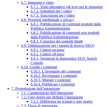
6.7. Immagini e video
6.7.1. Testo alternativo (alt text) per le immagini
6.7.2. Sottotitoli per i video
6.7.3. Trascrizioni per i video
6.8. Proprietà intellettuale e privacy
6.8.1. Pubblicazione di contenuti prodotti dalla
Pubblica Amministrazione
6.8.2. Pubblicazione di contenuti non prodotti
dalla Pubblica Amministrazione
6.8.3. Consenso dei soggetti ritratti
6.9. Ottimizzazione per i motori di ricerca (SEO)
6.9.1. I fattori
on-page
6.9.2. I fattori
off-page
6.9.3. Strumenti di diagnostica SEO: Search
Console
6.10. Gestire i contenuti
6.10.1. L’inventario dei contenuti
6.10.2. Revisionare i contenuti
6.10.3. Migrare i contenuti
6.10.4. Pubblicare i contenuti
7. Progettazione dell’interazione
7.1. Caratteristiche dell’interazione
7.2. User stories per definire l’interazione
7.2.1. Differenza tra scenari e user stories
7.3. Flussi di interazione