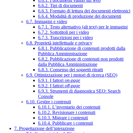
6.6.1. I documenti vanno sul web
6.6.2. Tipi di documenti
6.6.3. Formato di lettura dei documenti elettronici
6.6.4. Modalità di produzione dei documenti
6.7. Immagini e video
6.7.1. Testo alternativo (alt text) per le immagini
6.7.2. Sottotitoli per i video
6.7.3. Trascrizioni per i video
6.8. Proprietà intellettuale e privacy
6.8.1. Pubblicazione di contenuti prodotti dalla
Pubblica Amministrazione
6.8.2. Pubblicazione di contenuti non prodotti
dalla Pubblica Amministrazione
6.8.3. Consenso dei soggetti ritratti
6.9. Ottimizzazione per i motori di ricerca (SEO)
6.9.1. I fattori
on-page
6.9.2. I fattori
off-page
6.9.3. Strumenti di diagnostica SEO: Search
Console
6.10. Gestire i contenuti
6.10.1. L’inventario dei contenuti
6.10.2. Revisionare i contenuti
6.10.3. Migrare i contenuti
6.10.4. Pubblicare i contenuti
7. Progettazione dell’interazione