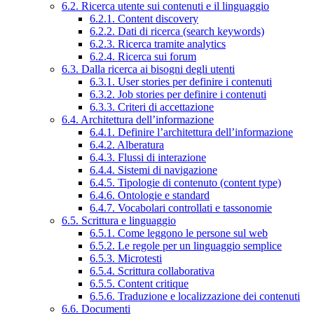
6.2. Ricerca utente sui contenuti e il linguaggio
6.2.1. Content discovery
6.2.2. Dati di ricerca (search keywords)
6.2.3. Ricerca tramite analytics
6.2.4. Ricerca sui forum
6.3. Dalla ricerca ai bisogni degli utenti
6.3.1. User stories per definire i contenuti
6.3.2. Job stories per definire i contenuti
6.3.3. Criteri di accettazione
6.4. Architettura dell’informazione
6.4.1. Definire l’architettura dell’informazione
6.4.2. Alberatura
6.4.3. Flussi di interazione
6.4.4. Sistemi di navigazione
6.4.5. Tipologie di contenuto (content type)
6.4.6. Ontologie e standard
6.4.7. Vocabolari controllati e tassonomie
6.5. Scrittura e linguaggio
6.5.1. Come leggono le persone sul web
6.5.2. Le regole per un linguaggio semplice
6.5.3. Microtesti
6.5.4. Scrittura collaborativa
6.5.5. Content critique
6.5.6. Traduzione e localizzazione dei contenuti
6.6. Documenti