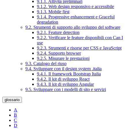
9.1.1. Attività preliminari
9.1.2. Web design responsivo e accessibile
9.1.3. Mobile first
9.1.4. Progressive enhancement e Graceful
degradation
9.2. Strumenti di supporto allo sviluppo del software
9.2.1. Feature detection
9.2.2. Verificare le feature disponibili con Can I
use
9.2.3. Strumenti e risorse per CSS e JavaScript
9.2.4. Supporto browser
9.2.5. Misurare le prestazioni
9.3. Catalogo del riuso
9.4. Sviluppare con il design system .italia
9.4.1. Il framework Bootstrap Italia
9.4.2. Il kit di sviluppo React
9.4.3. Il kit di sviluppo Angular
9.5. Sviluppare con i modelli di sito e servizi
glossario
A
B
C
D