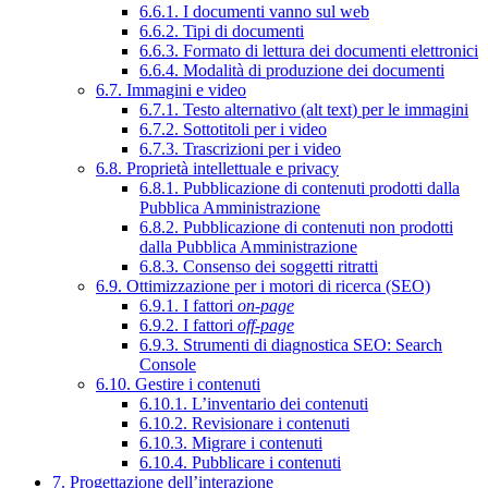
6.6.1. I documenti vanno sul web
6.6.2. Tipi di documenti
6.6.3. Formato di lettura dei documenti elettronici
6.6.4. Modalità di produzione dei documenti
6.7. Immagini e video
6.7.1. Testo alternativo (alt text) per le immagini
6.7.2. Sottotitoli per i video
6.7.3. Trascrizioni per i video
6.8. Proprietà intellettuale e privacy
6.8.1. Pubblicazione di contenuti prodotti dalla
Pubblica Amministrazione
6.8.2. Pubblicazione di contenuti non prodotti
dalla Pubblica Amministrazione
6.8.3. Consenso dei soggetti ritratti
6.9. Ottimizzazione per i motori di ricerca (SEO)
6.9.1. I fattori
on-page
6.9.2. I fattori
off-page
6.9.3. Strumenti di diagnostica SEO: Search
Console
6.10. Gestire i contenuti
6.10.1. L’inventario dei contenuti
6.10.2. Revisionare i contenuti
6.10.3. Migrare i contenuti
6.10.4. Pubblicare i contenuti
7. Progettazione dell’interazione