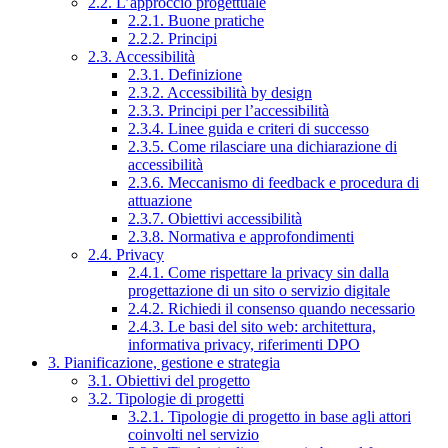
2.2. L’approccio progettuale
2.2.1. Buone pratiche
2.2.2. Principi
2.3. Accessibilità
2.3.1. Definizione
2.3.2. Accessibilità by design
2.3.3. Principi per l’accessibilità
2.3.4. Linee guida e criteri di successo
2.3.5. Come rilasciare una dichiarazione di
accessibilità
2.3.6. Meccanismo di feedback e procedura di
attuazione
2.3.7. Obiettivi accessibilità
2.3.8. Normativa e approfondimenti
2.4. Privacy
2.4.1. Come rispettare la privacy sin dalla
progettazione di un sito o servizio digitale
2.4.2. Richiedi il consenso quando necessario
2.4.3. Le basi del sito web: architettura,
informativa privacy, riferimenti DPO
3. Pianificazione, gestione e strategia
3.1. Obiettivi del progetto
3.2. Tipologie di progetti
3.2.1. Tipologie di progetto in base agli attori
coinvolti nel servizio