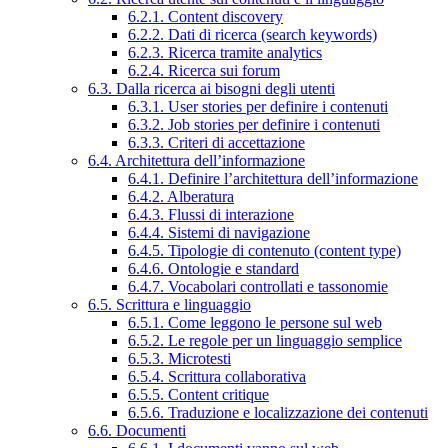
6.2.1. Content discovery
6.2.2. Dati di ricerca (search keywords)
6.2.3. Ricerca tramite analytics
6.2.4. Ricerca sui forum
6.3. Dalla ricerca ai bisogni degli utenti
6.3.1. User stories per definire i contenuti
6.3.2. Job stories per definire i contenuti
6.3.3. Criteri di accettazione
6.4. Architettura dell’informazione
6.4.1. Definire l’architettura dell’informazione
6.4.2. Alberatura
6.4.3. Flussi di interazione
6.4.4. Sistemi di navigazione
6.4.5. Tipologie di contenuto (content type)
6.4.6. Ontologie e standard
6.4.7. Vocabolari controllati e tassonomie
6.5. Scrittura e linguaggio
6.5.1. Come leggono le persone sul web
6.5.2. Le regole per un linguaggio semplice
6.5.3. Microtesti
6.5.4. Scrittura collaborativa
6.5.5. Content critique
6.5.6. Traduzione e localizzazione dei contenuti
6.6. Documenti