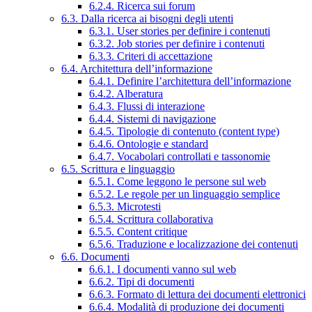
6.2.4. Ricerca sui forum
6.3. Dalla ricerca ai bisogni degli utenti
6.3.1. User stories per definire i contenuti
6.3.2. Job stories per definire i contenuti
6.3.3. Criteri di accettazione
6.4. Architettura dell’informazione
6.4.1. Definire l’architettura dell’informazione
6.4.2. Alberatura
6.4.3. Flussi di interazione
6.4.4. Sistemi di navigazione
6.4.5. Tipologie di contenuto (content type)
6.4.6. Ontologie e standard
6.4.7. Vocabolari controllati e tassonomie
6.5. Scrittura e linguaggio
6.5.1. Come leggono le persone sul web
6.5.2. Le regole per un linguaggio semplice
6.5.3. Microtesti
6.5.4. Scrittura collaborativa
6.5.5. Content critique
6.5.6. Traduzione e localizzazione dei contenuti
6.6. Documenti
6.6.1. I documenti vanno sul web
6.6.2. Tipi di documenti
6.6.3. Formato di lettura dei documenti elettronici
6.6.4. Modalità di produzione dei documenti