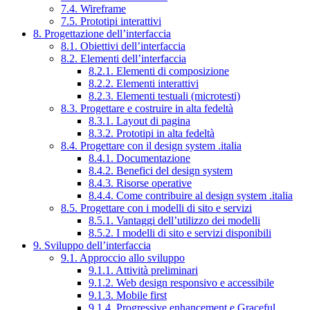
7.4. Wireframe
7.5. Prototipi interattivi
8. Progettazione dell’interfaccia
8.1. Obiettivi dell’interfaccia
8.2. Elementi dell’interfaccia
8.2.1. Elementi di composizione
8.2.2. Elementi interattivi
8.2.3. Elementi testuali (microtesti)
8.3. Progettare e costruire in alta fedeltà
8.3.1. Layout di pagina
8.3.2. Prototipi in alta fedeltà
8.4. Progettare con il design system .italia
8.4.1. Documentazione
8.4.2. Benefici del design system
8.4.3. Risorse operative
8.4.4. Come contribuire al design system .italia
8.5. Progettare con i modelli di sito e servizi
8.5.1. Vantaggi dell’utilizzo dei modelli
8.5.2. I modelli di sito e servizi disponibili
9. Sviluppo dell’interfaccia
9.1. Approccio allo sviluppo
9.1.1. Attività preliminari
9.1.2. Web design responsivo e accessibile
9.1.3. Mobile first
9.1.4. Progressive enhancement e Graceful