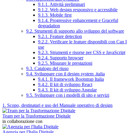
9.1.1. Attività preliminari
9.1.2. Web design responsivo e accessibile
9.1.3. Mobile first
9.1.4. Progressive enhancement e Graceful
degradation
9.2. Strumenti di supporto allo sviluppo del software
9.2.1. Feature detection
9.2.2. Verificare le feature disponibili con Can I
use
9.2.3. Strumenti e risorse per CSS e JavaScript
9.2.4. Supporto browser
9.2.5. Misurare le prestazioni
9.3. Catalogo del riuso
9.4. Sviluppare con il design system .italia
9.4.1. Il framework Bootstrap Italia
9.4.2. Il kit di sviluppo React
9.4.3. Il kit di sviluppo Angular
9.5. Sviluppare con i modelli di sito e servizi
1. Scopo, destinatari e uso del Manuale operativo di design
Team per la Trasformazione Digitale
in collaborazione con
Agenzia per l'Italia Digitale