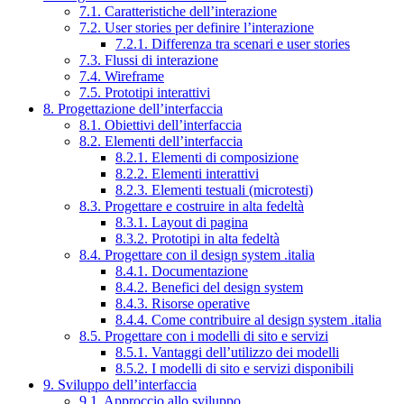
7.1. Caratteristiche dell’interazione
7.2. User stories per definire l’interazione
7.2.1. Differenza tra scenari e user stories
7.3. Flussi di interazione
7.4. Wireframe
7.5. Prototipi interattivi
8. Progettazione dell’interfaccia
8.1. Obiettivi dell’interfaccia
8.2. Elementi dell’interfaccia
8.2.1. Elementi di composizione
8.2.2. Elementi interattivi
8.2.3. Elementi testuali (microtesti)
8.3. Progettare e costruire in alta fedeltà
8.3.1. Layout di pagina
8.3.2. Prototipi in alta fedeltà
8.4. Progettare con il design system .italia
8.4.1. Documentazione
8.4.2. Benefici del design system
8.4.3. Risorse operative
8.4.4. Come contribuire al design system .italia
8.5. Progettare con i modelli di sito e servizi
8.5.1. Vantaggi dell’utilizzo dei modelli
8.5.2. I modelli di sito e servizi disponibili
9. Sviluppo dell’interfaccia
9.1. Approccio allo sviluppo