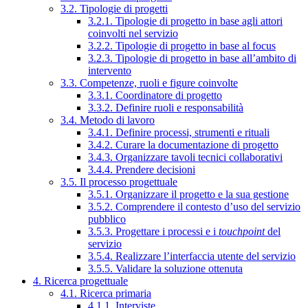
3.2. Tipologie di progetti
3.2.1. Tipologie di progetto in base agli attori
coinvolti nel servizio
3.2.2. Tipologie di progetto in base al focus
3.2.3. Tipologie di progetto in base all’ambito di
intervento
3.3. Competenze, ruoli e figure coinvolte
3.3.1. Coordinatore di progetto
3.3.2. Definire ruoli e responsabilità
3.4. Metodo di lavoro
3.4.1. Definire processi, strumenti e rituali
3.4.2. Curare la documentazione di progetto
3.4.3. Organizzare tavoli tecnici collaborativi
3.4.4. Prendere decisioni
3.5. Il processo progettuale
3.5.1. Organizzare il progetto e la sua gestione
3.5.2. Comprendere il contesto d’uso del servizio
pubblico
3.5.3. Progettare i processi e i
touchpoint
del
servizio
3.5.4. Realizzare l’interfaccia utente del servizio
3.5.5. Validare la soluzione ottenuta
4. Ricerca progettuale
4.1. Ricerca primaria
4.1.1. Interviste