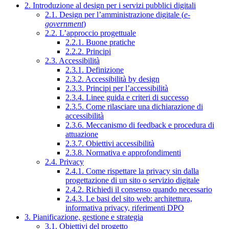
2. Introduzione al design per i servizi pubblici digitali
2.1. Design per l’amministrazione digitale (
e-
government
)
2.2. L’approccio progettuale
2.2.1. Buone pratiche
2.2.2. Principi
2.3. Accessibilità
2.3.1. Definizione
2.3.2. Accessibilità by design
2.3.3. Principi per l’accessibilità
2.3.4. Linee guida e criteri di successo
2.3.5. Come rilasciare una dichiarazione di
accessibilità
2.3.6. Meccanismo di feedback e procedura di
attuazione
2.3.7. Obiettivi accessibilità
2.3.8. Normativa e approfondimenti
2.4. Privacy
2.4.1. Come rispettare la privacy sin dalla
progettazione di un sito o servizio digitale
2.4.2. Richiedi il consenso quando necessario
2.4.3. Le basi del sito web: architettura,
informativa privacy, riferimenti DPO
3. Pianificazione, gestione e strategia
3.1. Obiettivi del progetto