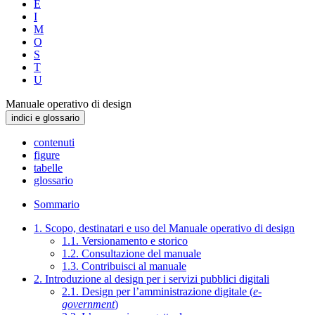
E
I
M
O
S
T
U
Manuale operativo di design
indici e glossario
contenuti
figure
tabelle
glossario
Sommario
1. Scopo, destinatari e uso del Manuale operativo di design
1.1. Versionamento e storico
1.2. Consultazione del manuale
1.3. Contribuisci al manuale
2. Introduzione al design per i servizi pubblici digitali
2.1. Design per l’amministrazione digitale (
e-
government
)