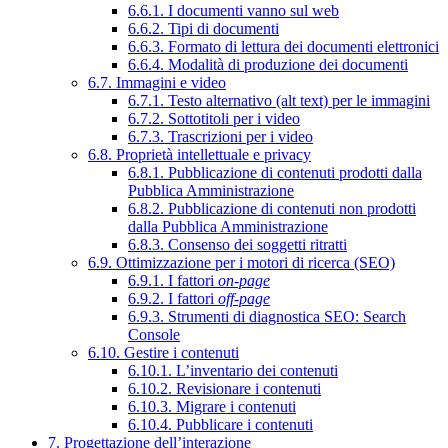
6.6.1. I documenti vanno sul web
6.6.2. Tipi di documenti
6.6.3. Formato di lettura dei documenti elettronici
6.6.4. Modalità di produzione dei documenti
6.7. Immagini e video
6.7.1. Testo alternativo (alt text) per le immagini
6.7.2. Sottotitoli per i video
6.7.3. Trascrizioni per i video
6.8. Proprietà intellettuale e privacy
6.8.1. Pubblicazione di contenuti prodotti dalla
Pubblica Amministrazione
6.8.2. Pubblicazione di contenuti non prodotti
dalla Pubblica Amministrazione
6.8.3. Consenso dei soggetti ritratti
6.9. Ottimizzazione per i motori di ricerca (SEO)
6.9.1. I fattori
on-page
6.9.2. I fattori
off-page
6.9.3. Strumenti di diagnostica SEO: Search
Console
6.10. Gestire i contenuti
6.10.1. L’inventario dei contenuti
6.10.2. Revisionare i contenuti
6.10.3. Migrare i contenuti
6.10.4. Pubblicare i contenuti
7. Progettazione dell’interazione