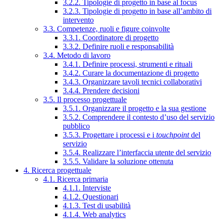
3.2.2. Tipologie di progetto in base al focus
3.2.3. Tipologie di progetto in base all’ambito di
intervento
3.3. Competenze, ruoli e figure coinvolte
3.3.1. Coordinatore di progetto
3.3.2. Definire ruoli e responsabilità
3.4. Metodo di lavoro
3.4.1. Definire processi, strumenti e rituali
3.4.2. Curare la documentazione di progetto
3.4.3. Organizzare tavoli tecnici collaborativi
3.4.4. Prendere decisioni
3.5. Il processo progettuale
3.5.1. Organizzare il progetto e la sua gestione
3.5.2. Comprendere il contesto d’uso del servizio
pubblico
3.5.3. Progettare i processi e i
touchpoint
del
servizio
3.5.4. Realizzare l’interfaccia utente del servizio
3.5.5. Validare la soluzione ottenuta
4. Ricerca progettuale
4.1. Ricerca primaria
4.1.1. Interviste
4.1.2. Questionari
4.1.3. Test di usabilità
4.1.4. Web analytics