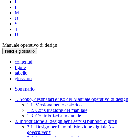
E
I
M
O
S
T
U
Manuale operativo di design
indici e glossario
contenuti
figure
tabelle
glossario
Sommario
1. Scopo, destinatari e uso del Manuale operativo di design
1.1. Versionamento e storico
1.2. Consultazione del manuale
1.3. Contribuisci al manuale
2. Introduzione al design per i servizi pubblici digitali
2.1. Design per l’amministrazione digitale (
e-
government
)