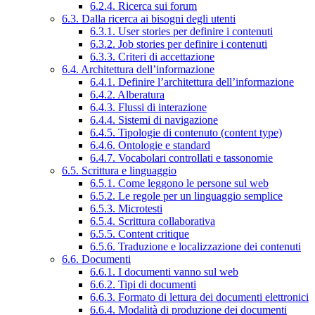
6.2.4. Ricerca sui forum
6.3. Dalla ricerca ai bisogni degli utenti
6.3.1. User stories per definire i contenuti
6.3.2. Job stories per definire i contenuti
6.3.3. Criteri di accettazione
6.4. Architettura dell’informazione
6.4.1. Definire l’architettura dell’informazione
6.4.2. Alberatura
6.4.3. Flussi di interazione
6.4.4. Sistemi di navigazione
6.4.5. Tipologie di contenuto (content type)
6.4.6. Ontologie e standard
6.4.7. Vocabolari controllati e tassonomie
6.5. Scrittura e linguaggio
6.5.1. Come leggono le persone sul web
6.5.2. Le regole per un linguaggio semplice
6.5.3. Microtesti
6.5.4. Scrittura collaborativa
6.5.5. Content critique
6.5.6. Traduzione e localizzazione dei contenuti
6.6. Documenti
6.6.1. I documenti vanno sul web
6.6.2. Tipi di documenti
6.6.3. Formato di lettura dei documenti elettronici
6.6.4. Modalità di produzione dei documenti