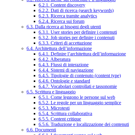
6.2.1. Content discovery
6.2.2. Dati di ricerca (search keywords)
6.2.3. Ricerca tramite analytics
6.2.4. Ricerca sui forum
6.3. Dalla ricerca ai bisogni degli utenti
6.3.1. User stories per definire i contenuti
6.3.2. Job stories per definire i contenuti
6.3.3. Criteri di accettazione
6.4. Architettura dell’informazione
6.4.1. Definire l’architettura dell’informazione
6.4.2. Alberatura
6.4.3. Flussi di interazione
6.4.4. Sistemi di navigazione
6.4.5. Tipologie di contenuto (content type)
6.4.6. Ontologie e standard
6.4.7. Vocabolari controllati e tassonomie
6.5. Scrittura e linguaggio
6.5.1. Come leggono le persone sul web
6.5.2. Le regole per un linguaggio semplice
6.5.3. Microtesti
6.5.4. Scrittura collaborativa
6.5.5. Content critique
6.5.6. Traduzione e localizzazione dei contenuti
6.6. Documenti