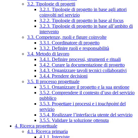
3.2. Tipologie di progetti
3.2.1. Tipologie di progetto in base agli attori
coinvolti nel servizio
3.2.2. Tipologie di progetto in base al focus
3.2.3. Tipologie di progetto in base all’ambito di
intervento
3.3. Competenze, ruoli e figure coinvolte
3.3.1. Coordinatore di progetto
3.3.2. Definire ruoli e responsabilità
3.4. Metodo di lavoro
3.4.1. Definire processi, strumenti e rituali
3.4.2. Curare la documentazione di progetto
3.4.3. Organizzare tavoli tecnici collaborativi
3.4.4. Prendere decisioni
3.5. Il processo progettuale
3.5.1. Organizzare il progetto e la sua gestione
3.5.2. Comprendere il contesto d’uso del servizio
pubblico
3.5.3. Progettare i processi e i
touchpoint
del
servizio
3.5.4. Realizzare l’interfaccia utente del servizio
3.5.5. Validare la soluzione ottenuta
4. Ricerca progettuale
4.1. Ricerca primaria
4.1.1. Interviste