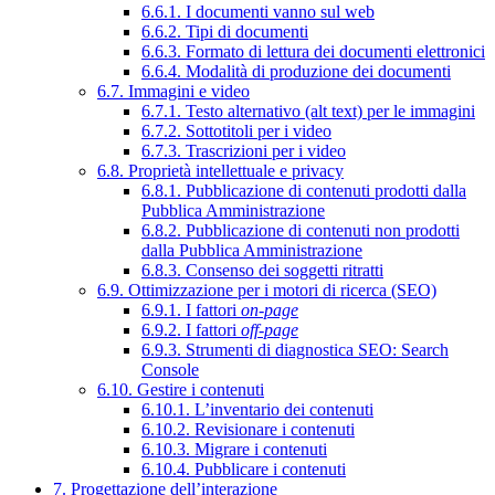
6.6.1. I documenti vanno sul web
6.6.2. Tipi di documenti
6.6.3. Formato di lettura dei documenti elettronici
6.6.4. Modalità di produzione dei documenti
6.7. Immagini e video
6.7.1. Testo alternativo (alt text) per le immagini
6.7.2. Sottotitoli per i video
6.7.3. Trascrizioni per i video
6.8. Proprietà intellettuale e privacy
6.8.1. Pubblicazione di contenuti prodotti dalla
Pubblica Amministrazione
6.8.2. Pubblicazione di contenuti non prodotti
dalla Pubblica Amministrazione
6.8.3. Consenso dei soggetti ritratti
6.9. Ottimizzazione per i motori di ricerca (SEO)
6.9.1. I fattori
on-page
6.9.2. I fattori
off-page
6.9.3. Strumenti di diagnostica SEO: Search
Console
6.10. Gestire i contenuti
6.10.1. L’inventario dei contenuti
6.10.2. Revisionare i contenuti
6.10.3. Migrare i contenuti
6.10.4. Pubblicare i contenuti
7. Progettazione dell’interazione