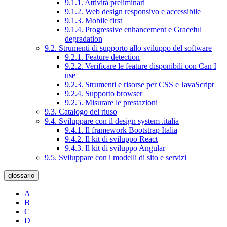
9.1.1. Attività preliminari
9.1.2. Web design responsivo e accessibile
9.1.3. Mobile first
9.1.4. Progressive enhancement e Graceful
degradation
9.2. Strumenti di supporto allo sviluppo del software
9.2.1. Feature detection
9.2.2. Verificare le feature disponibili con Can I
use
9.2.3. Strumenti e risorse per CSS e JavaScript
9.2.4. Supporto browser
9.2.5. Misurare le prestazioni
9.3. Catalogo del riuso
9.4. Sviluppare con il design system .italia
9.4.1. Il framework Bootstrap Italia
9.4.2. Il kit di sviluppo React
9.4.3. Il kit di sviluppo Angular
9.5. Sviluppare con i modelli di sito e servizi
glossario
A
B
C
D