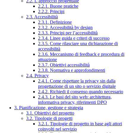
2.2. L’approccio progettuale
2.2.1. Buone pratiche
2.2.2. Principi
2.3. Accessibilità
2.3.1. Definizione
2.3.2. Accessibilità by design
2.3.3. Principi per l’accessibilità
2.3.4. Linee guida e criteri di successo
2.3.5. Come rilasciare una dichiarazione di
accessibilità
2.3.6. Meccanismo di feedback e procedura di
attuazione
2.3.7. Obiettivi accessibilità
2.3.8. Normativa e approfondimenti
2.4. Privacy
2.4.1. Come rispettare la privacy sin dalla
progettazione di un sito o servizio digitale
2.4.2. Richiedi il consenso quando necessario
2.4.3. Le basi del sito web: architettura,
informativa privacy, riferimenti DPO
3. Pianificazione, gestione e strategia
3.1. Obiettivi del progetto
3.2. Tipologie di progetti
3.2.1. Tipologie di progetto in base agli attori
coinvolti nel servizio