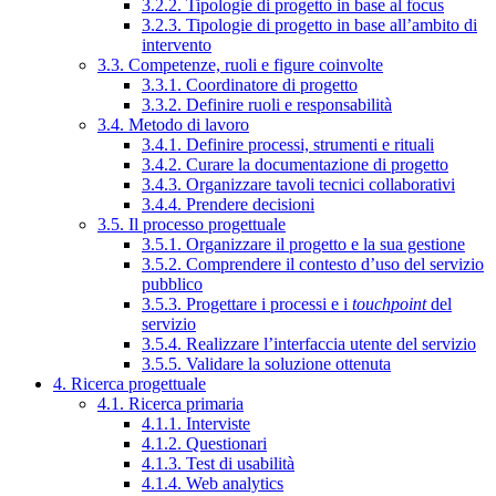
3.2.2. Tipologie di progetto in base al focus
3.2.3. Tipologie di progetto in base all’ambito di
intervento
3.3. Competenze, ruoli e figure coinvolte
3.3.1. Coordinatore di progetto
3.3.2. Definire ruoli e responsabilità
3.4. Metodo di lavoro
3.4.1. Definire processi, strumenti e rituali
3.4.2. Curare la documentazione di progetto
3.4.3. Organizzare tavoli tecnici collaborativi
3.4.4. Prendere decisioni
3.5. Il processo progettuale
3.5.1. Organizzare il progetto e la sua gestione
3.5.2. Comprendere il contesto d’uso del servizio
pubblico
3.5.3. Progettare i processi e i
touchpoint
del
servizio
3.5.4. Realizzare l’interfaccia utente del servizio
3.5.5. Validare la soluzione ottenuta
4. Ricerca progettuale
4.1. Ricerca primaria
4.1.1. Interviste
4.1.2. Questionari
4.1.3. Test di usabilità
4.1.4. Web analytics