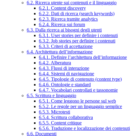
6.2. Ricerca utente sui contenuti e il linguaggio
6.2.1. Content discovery
6.2.2. Dati di ricerca (search keywords)
6.2.3. Ricerca tramite analytics
6.2.4. Ricerca sui forum
6.3. Dalla ricerca ai bisogni degli utenti
6.3.1. User stories per definire i contenuti
6.3.2. Job stories per definire i contenuti
6.3.3. Criteri di accettazione
6.4. Architettura dell’informazione
6.4.1. Definire l’architettura dell’informazione
6.4.2. Alberatura
6.4.3. Flussi di interazione
6.4.4. Sistemi di navigazione
6.4.5. Tipologie di contenuto (content type)
6.4.6. Ontologie e standard
6.4.7. Vocabolari controllati e tassonomie
6.5. Scrittura e linguaggio
6.5.1. Come leggono le persone sul web
6.5.2. Le regole per un linguaggio semplice
6.5.3. Microtesti
6.5.4. Scrittura collaborativa
6.5.5. Content critique
6.5.6. Traduzione e localizzazione dei contenuti
6.6. Documenti