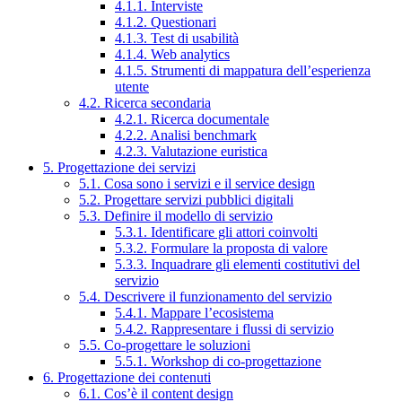
4.1.1. Interviste
4.1.2. Questionari
4.1.3. Test di usabilità
4.1.4. Web analytics
4.1.5. Strumenti di mappatura dell’esperienza
utente
4.2. Ricerca secondaria
4.2.1. Ricerca documentale
4.2.2. Analisi benchmark
4.2.3. Valutazione euristica
5. Progettazione dei servizi
5.1. Cosa sono i servizi e il service design
5.2. Progettare servizi pubblici digitali
5.3. Definire il modello di servizio
5.3.1. Identificare gli attori coinvolti
5.3.2. Formulare la proposta di valore
5.3.3. Inquadrare gli elementi costitutivi del
servizio
5.4. Descrivere il funzionamento del servizio
5.4.1. Mappare l’ecosistema
5.4.2. Rappresentare i flussi di servizio
5.5. Co-progettare le soluzioni
5.5.1. Workshop di co-progettazione
6. Progettazione dei contenuti
6.1. Cos’è il content design