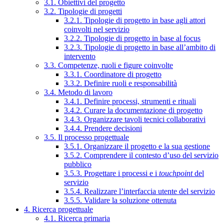
3.1. Obiettivi del progetto
3.2. Tipologie di progetti
3.2.1. Tipologie di progetto in base agli attori
coinvolti nel servizio
3.2.2. Tipologie di progetto in base al focus
3.2.3. Tipologie di progetto in base all’ambito di
intervento
3.3. Competenze, ruoli e figure coinvolte
3.3.1. Coordinatore di progetto
3.3.2. Definire ruoli e responsabilità
3.4. Metodo di lavoro
3.4.1. Definire processi, strumenti e rituali
3.4.2. Curare la documentazione di progetto
3.4.3. Organizzare tavoli tecnici collaborativi
3.4.4. Prendere decisioni
3.5. Il processo progettuale
3.5.1. Organizzare il progetto e la sua gestione
3.5.2. Comprendere il contesto d’uso del servizio
pubblico
3.5.3. Progettare i processi e i
touchpoint
del
servizio
3.5.4. Realizzare l’interfaccia utente del servizio
3.5.5. Validare la soluzione ottenuta
4. Ricerca progettuale
4.1. Ricerca primaria