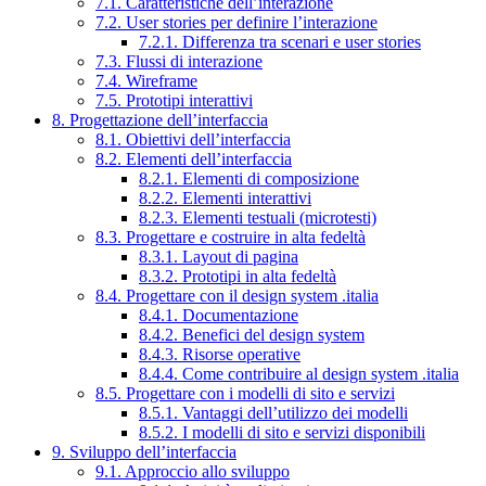
7.1. Caratteristiche dell’interazione
7.2. User stories per definire l’interazione
7.2.1. Differenza tra scenari e user stories
7.3. Flussi di interazione
7.4. Wireframe
7.5. Prototipi interattivi
8. Progettazione dell’interfaccia
8.1. Obiettivi dell’interfaccia
8.2. Elementi dell’interfaccia
8.2.1. Elementi di composizione
8.2.2. Elementi interattivi
8.2.3. Elementi testuali (microtesti)
8.3. Progettare e costruire in alta fedeltà
8.3.1. Layout di pagina
8.3.2. Prototipi in alta fedeltà
8.4. Progettare con il design system .italia
8.4.1. Documentazione
8.4.2. Benefici del design system
8.4.3. Risorse operative
8.4.4. Come contribuire al design system .italia
8.5. Progettare con i modelli di sito e servizi
8.5.1. Vantaggi dell’utilizzo dei modelli
8.5.2. I modelli di sito e servizi disponibili
9. Sviluppo dell’interfaccia
9.1. Approccio allo sviluppo