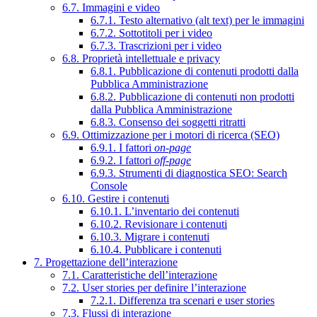
6.7. Immagini e video
6.7.1. Testo alternativo (alt text) per le immagini
6.7.2. Sottotitoli per i video
6.7.3. Trascrizioni per i video
6.8. Proprietà intellettuale e privacy
6.8.1. Pubblicazione di contenuti prodotti dalla
Pubblica Amministrazione
6.8.2. Pubblicazione di contenuti non prodotti
dalla Pubblica Amministrazione
6.8.3. Consenso dei soggetti ritratti
6.9. Ottimizzazione per i motori di ricerca (SEO)
6.9.1. I fattori
on-page
6.9.2. I fattori
off-page
6.9.3. Strumenti di diagnostica SEO: Search
Console
6.10. Gestire i contenuti
6.10.1. L’inventario dei contenuti
6.10.2. Revisionare i contenuti
6.10.3. Migrare i contenuti
6.10.4. Pubblicare i contenuti
7. Progettazione dell’interazione
7.1. Caratteristiche dell’interazione
7.2. User stories per definire l’interazione
7.2.1. Differenza tra scenari e user stories
7.3. Flussi di interazione