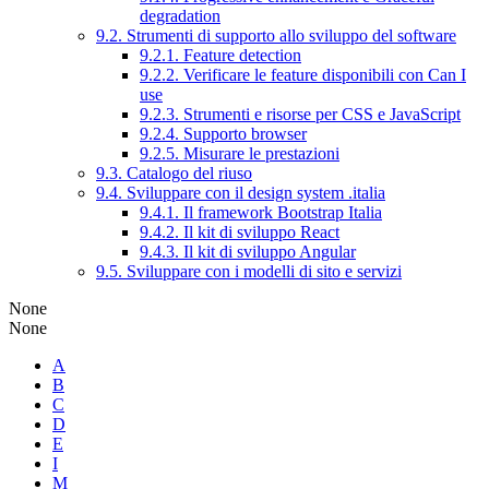
degradation
9.2. Strumenti di supporto allo sviluppo del software
9.2.1. Feature detection
9.2.2. Verificare le feature disponibili con Can I
use
9.2.3. Strumenti e risorse per CSS e JavaScript
9.2.4. Supporto browser
9.2.5. Misurare le prestazioni
9.3. Catalogo del riuso
9.4. Sviluppare con il design system .italia
9.4.1. Il framework Bootstrap Italia
9.4.2. Il kit di sviluppo React
9.4.3. Il kit di sviluppo Angular
9.5. Sviluppare con i modelli di sito e servizi
None
None
A
B
C
D
E
I
M