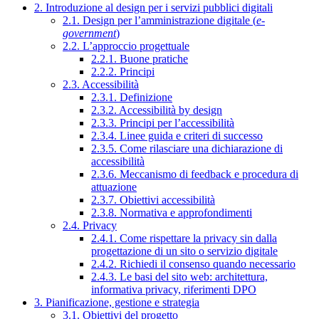
2. Introduzione al design per i servizi pubblici digitali
2.1. Design per l’amministrazione digitale (
e-
government
)
2.2. L’approccio progettuale
2.2.1. Buone pratiche
2.2.2. Principi
2.3. Accessibilità
2.3.1. Definizione
2.3.2. Accessibilità by design
2.3.3. Principi per l’accessibilità
2.3.4. Linee guida e criteri di successo
2.3.5. Come rilasciare una dichiarazione di
accessibilità
2.3.6. Meccanismo di feedback e procedura di
attuazione
2.3.7. Obiettivi accessibilità
2.3.8. Normativa e approfondimenti
2.4. Privacy
2.4.1. Come rispettare la privacy sin dalla
progettazione di un sito o servizio digitale
2.4.2. Richiedi il consenso quando necessario
2.4.3. Le basi del sito web: architettura,
informativa privacy, riferimenti DPO
3. Pianificazione, gestione e strategia
3.1. Obiettivi del progetto