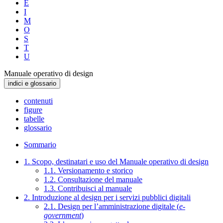
E
I
M
O
S
T
U
Manuale operativo di design
indici e glossario
contenuti
figure
tabelle
glossario
Sommario
1. Scopo, destinatari e uso del Manuale operativo di design
1.1. Versionamento e storico
1.2. Consultazione del manuale
1.3. Contribuisci al manuale
2. Introduzione al design per i servizi pubblici digitali
2.1. Design per l’amministrazione digitale (
e-
government
)