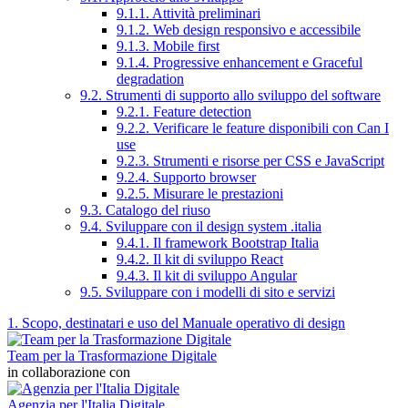
9.1.1. Attività preliminari
9.1.2. Web design responsivo e accessibile
9.1.3. Mobile first
9.1.4. Progressive enhancement e Graceful
degradation
9.2. Strumenti di supporto allo sviluppo del software
9.2.1. Feature detection
9.2.2. Verificare le feature disponibili con Can I
use
9.2.3. Strumenti e risorse per CSS e JavaScript
9.2.4. Supporto browser
9.2.5. Misurare le prestazioni
9.3. Catalogo del riuso
9.4. Sviluppare con il design system .italia
9.4.1. Il framework Bootstrap Italia
9.4.2. Il kit di sviluppo React
9.4.3. Il kit di sviluppo Angular
9.5. Sviluppare con i modelli di sito e servizi
1. Scopo, destinatari e uso del Manuale operativo di design
Team per la Trasformazione Digitale
in collaborazione con
Agenzia per l'Italia Digitale