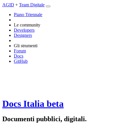
AGID
+
Team Digitale
Piano Triennale
Le community
Developers
Designers
Gli strumenti
Forum
Docs
GitHub
Docs Italia
beta
Documenti pubblici, digitali.