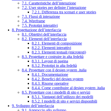
7.1. Caratteristiche dell’interazione
7.2. User stories per definire l’interazione
7.2.1. Differenza tra scenari e user stories
7.3. Flussi di interazione
7.4. Wireframe
7.5. Prototipi interattivi
8. Progettazione dell’interfaccia
8.1. Obiettivi dell’interfaccia
8.2. Elementi dell’interfaccia
8.2.1. Elementi di composizione
8.2.2. Elementi interattivi
8.2.3. Elementi testuali (microtesti)
8.3. Progettare e costruire in alta fedeltà
8.3.1. Layout di pagina
8.3.2. Prototipi in alta fedeltà
8.4. Progettare con il design system .italia
8.4.1. Documentazione
8.4.2. Benefici del design system
8.4.3. Risorse operative
8.4.4. Come contribuire al design system .italia
8.5. Progettare con i modelli di sito e servizi
8.5.1. Vantaggi dell’utilizzo dei modelli
8.5.2. I modelli di sito e servizi disponibili
9. Sviluppo dell’interfaccia
9.1. Approccio allo sviluppo