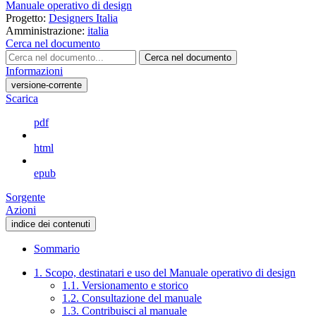
Manuale operativo di design
Progetto:
Designers Italia
Amministrazione:
italia
Cerca nel documento
Cerca nel documento
Informazioni
versione-corrente
Scarica
pdf
html
epub
Sorgente
Azioni
indice dei contenuti
Sommario
1. Scopo, destinatari e uso del Manuale operativo di design
1.1. Versionamento e storico
1.2. Consultazione del manuale
1.3. Contribuisci al manuale