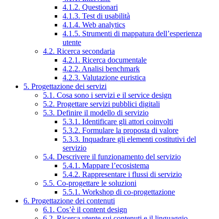
4.1.2. Questionari
4.1.3. Test di usabilità
4.1.4. Web analytics
4.1.5. Strumenti di mappatura dell’esperienza
utente
4.2. Ricerca secondaria
4.2.1. Ricerca documentale
4.2.2. Analisi benchmark
4.2.3. Valutazione euristica
5. Progettazione dei servizi
5.1. Cosa sono i servizi e il service design
5.2. Progettare servizi pubblici digitali
5.3. Definire il modello di servizio
5.3.1. Identificare gli attori coinvolti
5.3.2. Formulare la proposta di valore
5.3.3. Inquadrare gli elementi costitutivi del
servizio
5.4. Descrivere il funzionamento del servizio
5.4.1. Mappare l’ecosistema
5.4.2. Rappresentare i flussi di servizio
5.5. Co-progettare le soluzioni
5.5.1. Workshop di co-progettazione
6. Progettazione dei contenuti
6.1. Cos’è il content design
6.2. Ricerca utente sui contenuti e il linguaggio