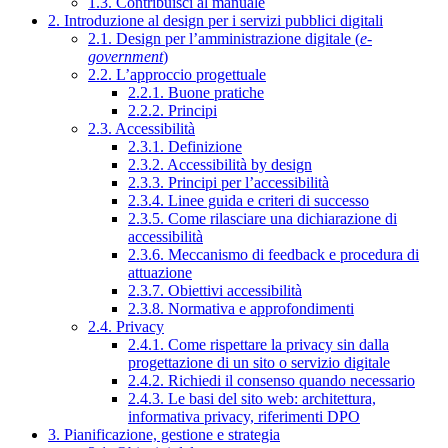
1.3. Contribuisci al manuale
2. Introduzione al design per i servizi pubblici digitali
2.1. Design per l’amministrazione digitale (
e-
government
)
2.2. L’approccio progettuale
2.2.1. Buone pratiche
2.2.2. Principi
2.3. Accessibilità
2.3.1. Definizione
2.3.2. Accessibilità by design
2.3.3. Principi per l’accessibilità
2.3.4. Linee guida e criteri di successo
2.3.5. Come rilasciare una dichiarazione di
accessibilità
2.3.6. Meccanismo di feedback e procedura di
attuazione
2.3.7. Obiettivi accessibilità
2.3.8. Normativa e approfondimenti
2.4. Privacy
2.4.1. Come rispettare la privacy sin dalla
progettazione di un sito o servizio digitale
2.4.2. Richiedi il consenso quando necessario
2.4.3. Le basi del sito web: architettura,
informativa privacy, riferimenti DPO
3. Pianificazione, gestione e strategia