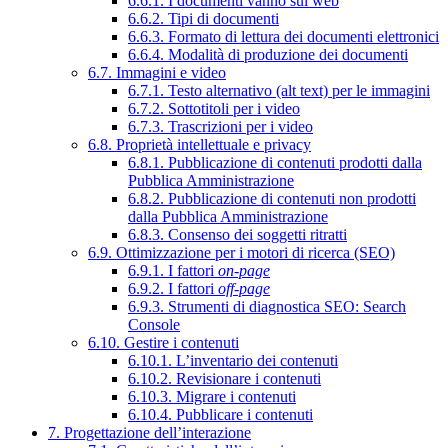
6.6.1. I documenti vanno sul web
6.6.2. Tipi di documenti
6.6.3. Formato di lettura dei documenti elettronici
6.6.4. Modalità di produzione dei documenti
6.7. Immagini e video
6.7.1. Testo alternativo (alt text) per le immagini
6.7.2. Sottotitoli per i video
6.7.3. Trascrizioni per i video
6.8. Proprietà intellettuale e privacy
6.8.1. Pubblicazione di contenuti prodotti dalla
Pubblica Amministrazione
6.8.2. Pubblicazione di contenuti non prodotti
dalla Pubblica Amministrazione
6.8.3. Consenso dei soggetti ritratti
6.9. Ottimizzazione per i motori di ricerca (SEO)
6.9.1. I fattori
on-page
6.9.2. I fattori
off-page
6.9.3. Strumenti di diagnostica SEO: Search
Console
6.10. Gestire i contenuti
6.10.1. L’inventario dei contenuti
6.10.2. Revisionare i contenuti
6.10.3. Migrare i contenuti
6.10.4. Pubblicare i contenuti
7. Progettazione dell’interazione