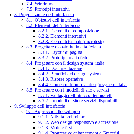
7.4. Wireframe
7.5. Prototipi interattivi
8. Progettazione dell’interfaccia
8.1. Obiettivi dell’interfaccia
8.2. Elementi dell’interfaccia
8.2.1. Elementi di composizione
8.2.2. Elementi interattivi
8.2.3. Elementi testuali (microtesti)
8.3. Progettare e costruire in alta fedeltà
8.3.1. Layout di pagina
8.3.2. Prototipi in alta fedeltà
8.4. Progettare con il design system .italia
8.4.1. Documentazione
8.4.2. Benefici del design system
8.4.3. Risorse operative
8.4.4. Come contribuire al design system .italia
8.5. Progettare con i modelli di sito e servizi
8.5.1. Vantaggi dell’utilizzo dei modelli
8.5.2. I modelli di sito e servizi disponibili
9. Sviluppo dell’interfaccia
9.1. Approccio allo sviluppo
9.1.1. Attività preliminari
9.1.2. Web design responsivo e accessibile
9.1.3. Mobile first
9.1.4. Progressive enhancement e Graceful