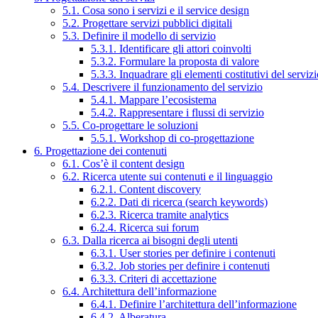
5.1. Cosa sono i servizi e il service design
5.2. Progettare servizi pubblici digitali
5.3. Definire il modello di servizio
5.3.1. Identificare gli attori coinvolti
5.3.2. Formulare la proposta di valore
5.3.3. Inquadrare gli elementi costitutivi del serviz
5.4. Descrivere il funzionamento del servizio
5.4.1. Mappare l’ecosistema
5.4.2. Rappresentare i flussi di servizio
5.5. Co-progettare le soluzioni
5.5.1. Workshop di co-progettazione
6. Progettazione dei contenuti
6.1. Cos’è il content design
6.2. Ricerca utente sui contenuti e il linguaggio
6.2.1. Content discovery
6.2.2. Dati di ricerca (search keywords)
6.2.3. Ricerca tramite analytics
6.2.4. Ricerca sui forum
6.3. Dalla ricerca ai bisogni degli utenti
6.3.1. User stories per definire i contenuti
6.3.2. Job stories per definire i contenuti
6.3.3. Criteri di accettazione
6.4. Architettura dell’informazione
6.4.1. Definire l’architettura dell’informazione
6.4.2. Alberatura