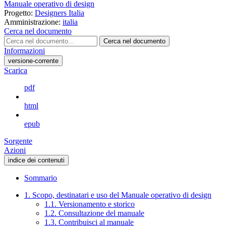
Manuale operativo di design
Progetto:
Designers Italia
Amministrazione:
italia
Cerca nel documento
Cerca nel documento
Informazioni
versione-corrente
Scarica
pdf
html
epub
Sorgente
Azioni
indice dei contenuti
Sommario
1. Scopo, destinatari e uso del Manuale operativo di design
1.1. Versionamento e storico
1.2. Consultazione del manuale
1.3. Contribuisci al manuale