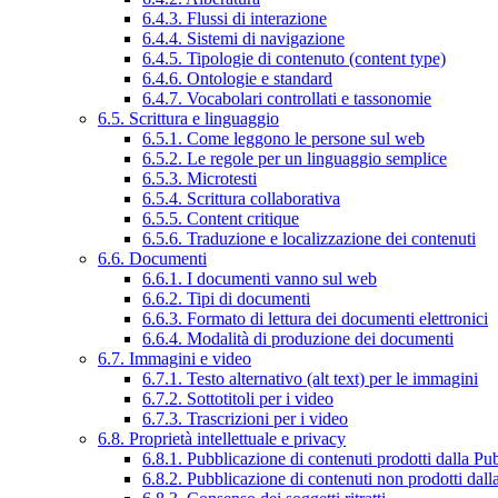
6.4.3. Flussi di interazione
6.4.4. Sistemi di navigazione
6.4.5. Tipologie di contenuto (content type)
6.4.6. Ontologie e standard
6.4.7. Vocabolari controllati e tassonomie
6.5. Scrittura e linguaggio
6.5.1. Come leggono le persone sul web
6.5.2. Le regole per un linguaggio semplice
6.5.3. Microtesti
6.5.4. Scrittura collaborativa
6.5.5. Content critique
6.5.6. Traduzione e localizzazione dei contenuti
6.6. Documenti
6.6.1. I documenti vanno sul web
6.6.2. Tipi di documenti
6.6.3. Formato di lettura dei documenti elettronici
6.6.4. Modalità di produzione dei documenti
6.7. Immagini e video
6.7.1. Testo alternativo (alt text) per le immagini
6.7.2. Sottotitoli per i video
6.7.3. Trascrizioni per i video
6.8. Proprietà intellettuale e privacy
6.8.1. Pubblicazione di contenuti prodotti dalla P
6.8.2. Pubblicazione di contenuti non prodotti dal