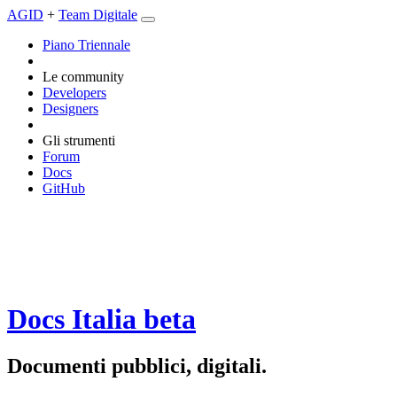
AGID
+
Team Digitale
Piano Triennale
Le community
Developers
Designers
Gli strumenti
Forum
Docs
GitHub
Docs Italia
beta
Documenti pubblici, digitali.