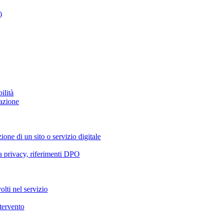
)
ilità
azione
ione di un sito o servizio digitale
va privacy, riferimenti DPO
olti nel servizio
ntervento