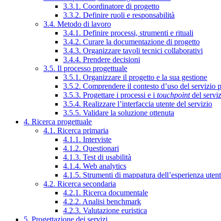
3.3.1. Coordinatore di progetto
3.3.2. Definire ruoli e responsabilità
3.4. Metodo di lavoro
3.4.1. Definire processi, strumenti e rituali
3.4.2. Curare la documentazione di progetto
3.4.3. Organizzare tavoli tecnici collaborativi
3.4.4. Prendere decisioni
3.5. Il processo progettuale
3.5.1. Organizzare il progetto e la sua gestione
3.5.2. Comprendere il contesto d’uso del servizio 
3.5.3. Progettare i processi e i
touchpoint
del servi
3.5.4. Realizzare l’interfaccia utente del servizio
3.5.5. Validare la soluzione ottenuta
4. Ricerca progettuale
4.1. Ricerca primaria
4.1.1. Interviste
4.1.2. Questionari
4.1.3. Test di usabilità
4.1.4. Web analytics
4.1.5. Strumenti di mappatura dell’esperienza uten
4.2. Ricerca secondaria
4.2.1. Ricerca documentale
4.2.2. Analisi benchmark
4.2.3. Valutazione euristica
5. Progettazione dei servizi