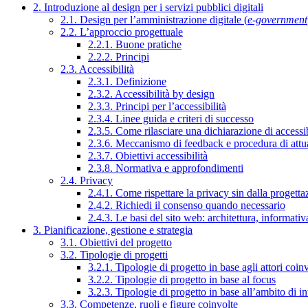
2. Introduzione al design per i servizi pubblici digitali
2.1. Design per l’amministrazione digitale (
e-government
2.2. L’approccio progettuale
2.2.1. Buone pratiche
2.2.2. Principi
2.3. Accessibilità
2.3.1. Definizione
2.3.2. Accessibilità by design
2.3.3. Principi per l’accessibilità
2.3.4. Linee guida e criteri di successo
2.3.5. Come rilasciare una dichiarazione di accessib
2.3.6. Meccanismo di feedback e procedura di attu
2.3.7. Obiettivi accessibilità
2.3.8. Normativa e approfondimenti
2.4. Privacy
2.4.1. Come rispettare la privacy sin dalla progettaz
2.4.2. Richiedi il consenso quando necessario
2.4.3. Le basi del sito web: architettura, informati
3. Pianificazione, gestione e strategia
3.1. Obiettivi del progetto
3.2. Tipologie di progetti
3.2.1. Tipologie di progetto in base agli attori coinv
3.2.2. Tipologie di progetto in base al focus
3.2.3. Tipologie di progetto in base all’ambito di i
3.3. Competenze, ruoli e figure coinvolte