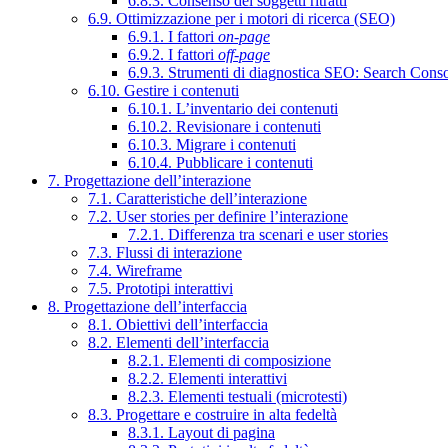
6.8.3. Consenso dei soggetti ritratti
6.9. Ottimizzazione per i motori di ricerca (SEO)
6.9.1. I fattori
on-page
6.9.2. I fattori
off-page
6.9.3. Strumenti di diagnostica SEO: Search Cons
6.10. Gestire i contenuti
6.10.1. L’inventario dei contenuti
6.10.2. Revisionare i contenuti
6.10.3. Migrare i contenuti
6.10.4. Pubblicare i contenuti
7. Progettazione dell’interazione
7.1. Caratteristiche dell’interazione
7.2. User stories per definire l’interazione
7.2.1. Differenza tra scenari e user stories
7.3. Flussi di interazione
7.4. Wireframe
7.5. Prototipi interattivi
8. Progettazione dell’interfaccia
8.1. Obiettivi dell’interfaccia
8.2. Elementi dell’interfaccia
8.2.1. Elementi di composizione
8.2.2. Elementi interattivi
8.2.3. Elementi testuali (microtesti)
8.3. Progettare e costruire in alta fedeltà
8.3.1. Layout di pagina