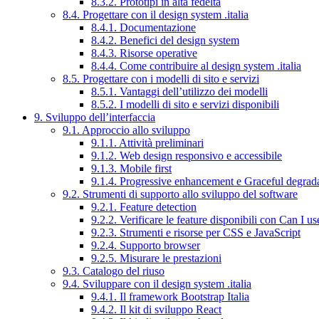
8.3.2. Prototipi in alta fedeltà
8.4. Progettare con il design system .italia
8.4.1. Documentazione
8.4.2. Benefici del design system
8.4.3. Risorse operative
8.4.4. Come contribuire al design system .italia
8.5. Progettare con i modelli di sito e servizi
8.5.1. Vantaggi dell’utilizzo dei modelli
8.5.2. I modelli di sito e servizi disponibili
9. Sviluppo dell’interfaccia
9.1. Approccio allo sviluppo
9.1.1. Attività preliminari
9.1.2. Web design responsivo e accessibile
9.1.3. Mobile first
9.1.4. Progressive enhancement e Graceful degrad
9.2. Strumenti di supporto allo sviluppo del software
9.2.1. Feature detection
9.2.2. Verificare le feature disponibili con Can I us
9.2.3. Strumenti e risorse per CSS e JavaScript
9.2.4. Supporto browser
9.2.5. Misurare le prestazioni
9.3. Catalogo del riuso
9.4. Sviluppare con il design system .italia
9.4.1. Il framework Bootstrap Italia
9.4.2. Il kit di sviluppo React