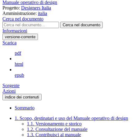
Manuale operativo di design
Progetto:
Designers Italia
Amministrazione:
italia
Cerca nel documento
Cerca nel documento
Informazioni
versione-corrente
Scarica
pdf
html
epub
Sorgente
Azioni
indice dei contenuti
Sommario
1. Scopo, destinatari e uso del Manuale operativo di design
1.1. Versionamento e storico
1.2. Consultazione del manuale
1.3. Contribuisci al manuale