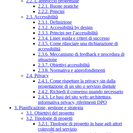
2.2. L’approccio progettuale
2.2.1. Buone pratiche
2.2.2. Principi
2.3. Accessibilità
2.3.1. Definizione
2.3.2. Accessibilità by design
2.3.3. Principi per l’accessibilità
2.3.4. Linee guida e criteri di successo
2.3.5. Come rilasciare una dichiarazione di
accessibilità
2.3.6. Meccanismo di feedback e procedura di
attuazione
2.3.7. Obiettivi accessibilità
2.3.8. Normativa e approfondimenti
2.4. Privacy
2.4.1. Come rispettare la privacy sin dalla
progettazione di un sito o servizio digitale
2.4.2. Richiedi il consenso quando necessario
2.4.3. Le basi del sito web: architettura,
informativa privacy, riferimenti DPO
3. Pianificazione, gestione e strategia
3.1. Obiettivi del progetto
3.2. Tipologie di progetti
3.2.1. Tipologie di progetto in base agli attori
coinvolti nel servizio