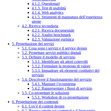
4.1.2. Questionari
4.1.3. Test di usabilità
4.1.4. Web analytics
4.1.5. Strumenti di mappatura dell’esperienza
utente
4.2. Ricerca secondaria
4.2.1. Ricerca documentale
4.2.2. Analisi benchmark
4.2.3. Valutazione euristica
5. Progettazione dei servizi
5.1. Cosa sono i servizi e il service design
5.2. Progettare servizi pubblici digitali
5.3. Definire il modello di servizio
5.3.1. Identificare gli attori coinvolti
5.3.2. Formulare la proposta di valore
5.3.3. Inquadrare gli elementi costitutivi del
servizio
5.4. Descrivere il funzionamento del servizio
5.4.1. Mappare l’ecosistema
5.4.2. Rappresentare i flussi di servizio
5.5. Co-progettare le soluzioni
5.5.1. Workshop di co-progettazione
6. Progettazione dei contenuti
6.1. Cos’è il content design
6.2. Ricerca utente sui contenuti e il linguaggio