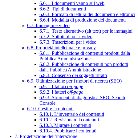
6.6.1. I documenti vanno sul web
6.6.2. Tipi di documenti
6.6.3. Formato di lettura dei documenti elettronici
6.6.4. Modalità di produzione dei documenti
6.7. Immagini e video
6.7.1. Testo alternativo (alt text) per le immagini
6.7.2. Sottotitoli per i video
6.7.3. Trascrizioni per i video
6.8. Proprietà intellettuale e privacy
6.8.1. Pubblicazione di contenuti prodotti dalla
Pubblica Amministrazione
6.8.2. Pubblicazione di contenuti non prodotti
dalla Pubblica Amministrazione
6.8.3. Consenso dei soggetti ritratti
6.9. Ottimizzazione per i motori di ricerca (SEO)
6.9.1. I fattori
on-page
6.9.2. I fattori
off-page
6.9.3. Strumenti di diagnostica SEO: Search
Console
6.10. Gestire i contenuti
6.10.1. L’inventario dei contenuti
6.10.2. Revisionare i contenuti
6.10.3. Migrare i contenuti
6.10.4. Pubblicare i contenuti
7. Progettazione dell’interazione