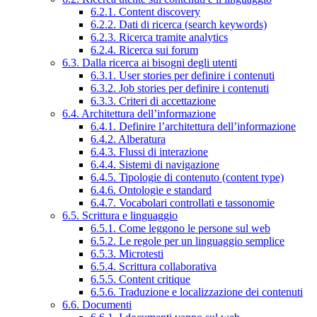
6.2.1. Content discovery
6.2.2. Dati di ricerca (search keywords)
6.2.3. Ricerca tramite analytics
6.2.4. Ricerca sui forum
6.3. Dalla ricerca ai bisogni degli utenti
6.3.1. User stories per definire i contenuti
6.3.2. Job stories per definire i contenuti
6.3.3. Criteri di accettazione
6.4. Architettura dell’informazione
6.4.1. Definire l’architettura dell’informazione
6.4.2. Alberatura
6.4.3. Flussi di interazione
6.4.4. Sistemi di navigazione
6.4.5. Tipologie di contenuto (content type)
6.4.6. Ontologie e standard
6.4.7. Vocabolari controllati e tassonomie
6.5. Scrittura e linguaggio
6.5.1. Come leggono le persone sul web
6.5.2. Le regole per un linguaggio semplice
6.5.3. Microtesti
6.5.4. Scrittura collaborativa
6.5.5. Content critique
6.5.6. Traduzione e localizzazione dei contenuti
6.6. Documenti