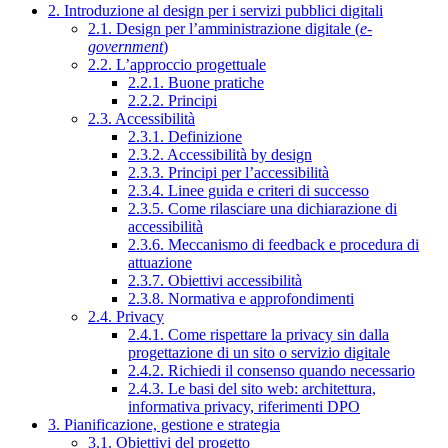
2. Introduzione al design per i servizi pubblici digitali
2.1. Design per l’amministrazione digitale (
e-
government
)
2.2. L’approccio progettuale
2.2.1. Buone pratiche
2.2.2. Principi
2.3. Accessibilità
2.3.1. Definizione
2.3.2. Accessibilità by design
2.3.3. Principi per l’accessibilità
2.3.4. Linee guida e criteri di successo
2.3.5. Come rilasciare una dichiarazione di
accessibilità
2.3.6. Meccanismo di feedback e procedura di
attuazione
2.3.7. Obiettivi accessibilità
2.3.8. Normativa e approfondimenti
2.4. Privacy
2.4.1. Come rispettare la privacy sin dalla
progettazione di un sito o servizio digitale
2.4.2. Richiedi il consenso quando necessario
2.4.3. Le basi del sito web: architettura,
informativa privacy, riferimenti DPO
3. Pianificazione, gestione e strategia
3.1. Obiettivi del progetto