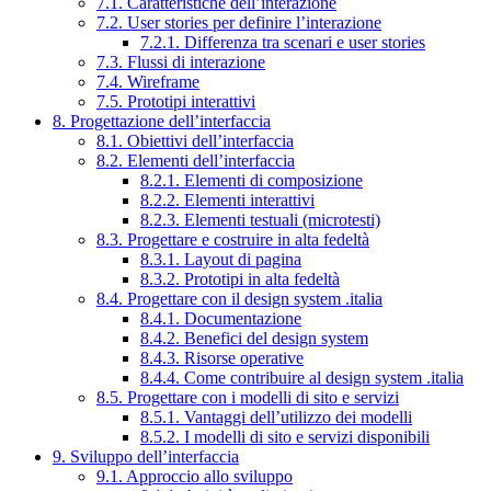
7.1. Caratteristiche dell’interazione
7.2. User stories per definire l’interazione
7.2.1. Differenza tra scenari e user stories
7.3. Flussi di interazione
7.4. Wireframe
7.5. Prototipi interattivi
8. Progettazione dell’interfaccia
8.1. Obiettivi dell’interfaccia
8.2. Elementi dell’interfaccia
8.2.1. Elementi di composizione
8.2.2. Elementi interattivi
8.2.3. Elementi testuali (microtesti)
8.3. Progettare e costruire in alta fedeltà
8.3.1. Layout di pagina
8.3.2. Prototipi in alta fedeltà
8.4. Progettare con il design system .italia
8.4.1. Documentazione
8.4.2. Benefici del design system
8.4.3. Risorse operative
8.4.4. Come contribuire al design system .italia
8.5. Progettare con i modelli di sito e servizi
8.5.1. Vantaggi dell’utilizzo dei modelli
8.5.2. I modelli di sito e servizi disponibili
9. Sviluppo dell’interfaccia
9.1. Approccio allo sviluppo