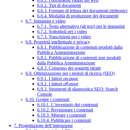
6.6.1. I documenti vanno sul web
6.6.2. Tipi di documenti
6.6.3. Formato di lettura dei documenti elettronici
6.6.4. Modalità di produzione dei documenti
6.7. Immagini e video
6.7.1. Testo alternativo (alt text) per le immagini
6.7.2. Sottotitoli per i video
6.7.3. Trascrizioni per i video
6.8. Proprietà intellettuale e privacy
6.8.1. Pubblicazione di contenuti prodotti dalla
Pubblica Amministrazione
6.8.2. Pubblicazione di contenuti non prodotti
dalla Pubblica Amministrazione
6.8.3. Consenso dei soggetti ritratti
6.9. Ottimizzazione per i motori di ricerca (SEO)
6.9.1. I fattori
on-page
6.9.2. I fattori
off-page
6.9.3. Strumenti di diagnostica SEO: Search
Console
6.10. Gestire i contenuti
6.10.1. L’inventario dei contenuti
6.10.2. Revisionare i contenuti
6.10.3. Migrare i contenuti
6.10.4. Pubblicare i contenuti
7. Progettazione dell’interazione