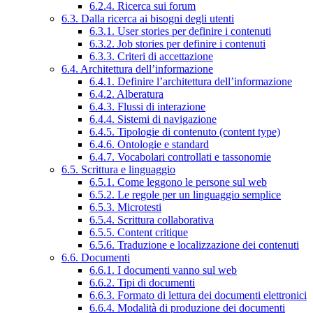
6.2.4. Ricerca sui forum
6.3. Dalla ricerca ai bisogni degli utenti
6.3.1. User stories per definire i contenuti
6.3.2. Job stories per definire i contenuti
6.3.3. Criteri di accettazione
6.4. Architettura dell’informazione
6.4.1. Definire l’architettura dell’informazione
6.4.2. Alberatura
6.4.3. Flussi di interazione
6.4.4. Sistemi di navigazione
6.4.5. Tipologie di contenuto (content type)
6.4.6. Ontologie e standard
6.4.7. Vocabolari controllati e tassonomie
6.5. Scrittura e linguaggio
6.5.1. Come leggono le persone sul web
6.5.2. Le regole per un linguaggio semplice
6.5.3. Microtesti
6.5.4. Scrittura collaborativa
6.5.5. Content critique
6.5.6. Traduzione e localizzazione dei contenuti
6.6. Documenti
6.6.1. I documenti vanno sul web
6.6.2. Tipi di documenti
6.6.3. Formato di lettura dei documenti elettronici
6.6.4. Modalità di produzione dei documenti