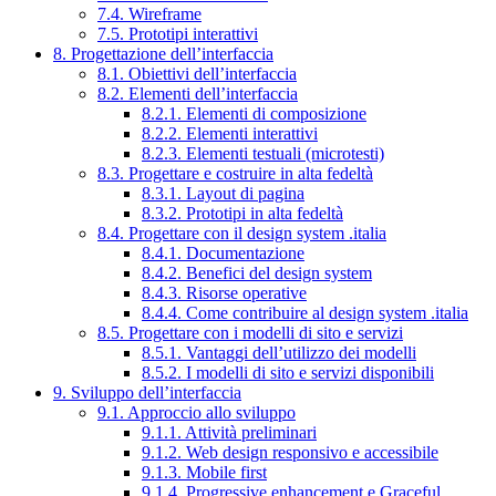
7.4. Wireframe
7.5. Prototipi interattivi
8. Progettazione dell’interfaccia
8.1. Obiettivi dell’interfaccia
8.2. Elementi dell’interfaccia
8.2.1. Elementi di composizione
8.2.2. Elementi interattivi
8.2.3. Elementi testuali (microtesti)
8.3. Progettare e costruire in alta fedeltà
8.3.1. Layout di pagina
8.3.2. Prototipi in alta fedeltà
8.4. Progettare con il design system .italia
8.4.1. Documentazione
8.4.2. Benefici del design system
8.4.3. Risorse operative
8.4.4. Come contribuire al design system .italia
8.5. Progettare con i modelli di sito e servizi
8.5.1. Vantaggi dell’utilizzo dei modelli
8.5.2. I modelli di sito e servizi disponibili
9. Sviluppo dell’interfaccia
9.1. Approccio allo sviluppo
9.1.1. Attività preliminari
9.1.2. Web design responsivo e accessibile
9.1.3. Mobile first
9.1.4. Progressive enhancement e Graceful