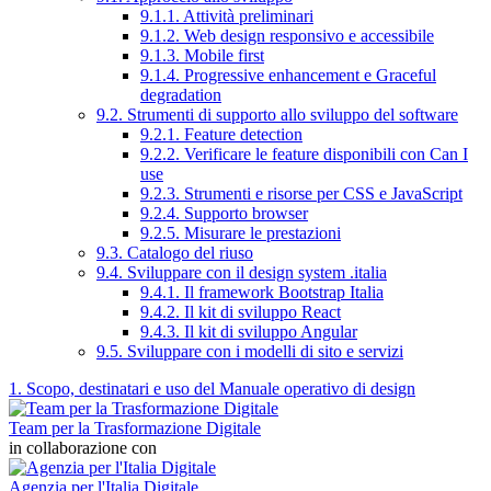
9.1.1. Attività preliminari
9.1.2. Web design responsivo e accessibile
9.1.3. Mobile first
9.1.4. Progressive enhancement e Graceful
degradation
9.2. Strumenti di supporto allo sviluppo del software
9.2.1. Feature detection
9.2.2. Verificare le feature disponibili con Can I
use
9.2.3. Strumenti e risorse per CSS e JavaScript
9.2.4. Supporto browser
9.2.5. Misurare le prestazioni
9.3. Catalogo del riuso
9.4. Sviluppare con il design system .italia
9.4.1. Il framework Bootstrap Italia
9.4.2. Il kit di sviluppo React
9.4.3. Il kit di sviluppo Angular
9.5. Sviluppare con i modelli di sito e servizi
1. Scopo, destinatari e uso del Manuale operativo di design
Team per la Trasformazione Digitale
in collaborazione con
Agenzia per l'Italia Digitale