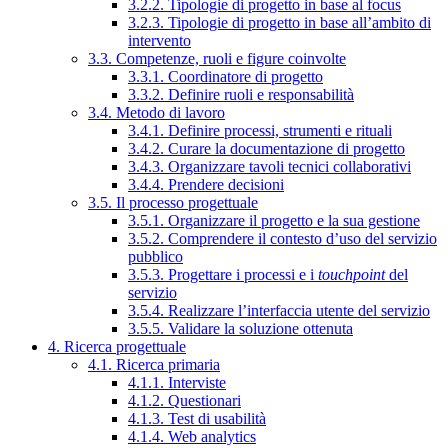
3.2.2. Tipologie di progetto in base al focus
3.2.3. Tipologie di progetto in base all’ambito di
intervento
3.3. Competenze, ruoli e figure coinvolte
3.3.1. Coordinatore di progetto
3.3.2. Definire ruoli e responsabilità
3.4. Metodo di lavoro
3.4.1. Definire processi, strumenti e rituali
3.4.2. Curare la documentazione di progetto
3.4.3. Organizzare tavoli tecnici collaborativi
3.4.4. Prendere decisioni
3.5. Il processo progettuale
3.5.1. Organizzare il progetto e la sua gestione
3.5.2. Comprendere il contesto d’uso del servizio
pubblico
3.5.3. Progettare i processi e i
touchpoint
del
servizio
3.5.4. Realizzare l’interfaccia utente del servizio
3.5.5. Validare la soluzione ottenuta
4. Ricerca progettuale
4.1. Ricerca primaria
4.1.1. Interviste
4.1.2. Questionari
4.1.3. Test di usabilità
4.1.4. Web analytics