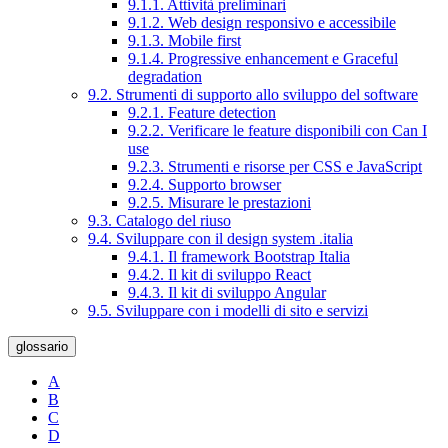
9.1.1. Attività preliminari
9.1.2. Web design responsivo e accessibile
9.1.3. Mobile first
9.1.4. Progressive enhancement e Graceful
degradation
9.2. Strumenti di supporto allo sviluppo del software
9.2.1. Feature detection
9.2.2. Verificare le feature disponibili con Can I
use
9.2.3. Strumenti e risorse per CSS e JavaScript
9.2.4. Supporto browser
9.2.5. Misurare le prestazioni
9.3. Catalogo del riuso
9.4. Sviluppare con il design system .italia
9.4.1. Il framework Bootstrap Italia
9.4.2. Il kit di sviluppo React
9.4.3. Il kit di sviluppo Angular
9.5. Sviluppare con i modelli di sito e servizi
glossario
A
B
C
D