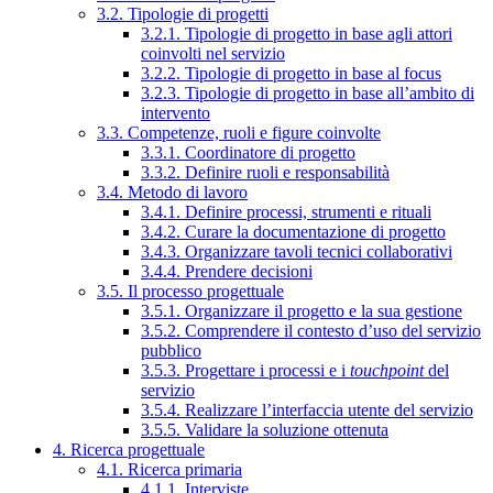
3.2. Tipologie di progetti
3.2.1. Tipologie di progetto in base agli attori
coinvolti nel servizio
3.2.2. Tipologie di progetto in base al focus
3.2.3. Tipologie di progetto in base all’ambito di
intervento
3.3. Competenze, ruoli e figure coinvolte
3.3.1. Coordinatore di progetto
3.3.2. Definire ruoli e responsabilità
3.4. Metodo di lavoro
3.4.1. Definire processi, strumenti e rituali
3.4.2. Curare la documentazione di progetto
3.4.3. Organizzare tavoli tecnici collaborativi
3.4.4. Prendere decisioni
3.5. Il processo progettuale
3.5.1. Organizzare il progetto e la sua gestione
3.5.2. Comprendere il contesto d’uso del servizio
pubblico
3.5.3. Progettare i processi e i
touchpoint
del
servizio
3.5.4. Realizzare l’interfaccia utente del servizio
3.5.5. Validare la soluzione ottenuta
4. Ricerca progettuale
4.1. Ricerca primaria
4.1.1. Interviste