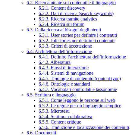
6.2. Ricerca utente sui contenuti e il linguaggio
6.2.1. Content discovery
6.2.2. Dati di ricerca (search keywords)
6.2.3. Ricerca tramite analytics
6.2.4. Ricerca sui forum
6.3. Dalla ricerca ai bisogni degli utenti
6.3.1. User stories per definire i contenuti
6.3.2. Job stories per definire i contenuti
6.3.3. Criteri di accettazione
6.4. Architettura dell’informazione
6.4.1. Definire l’architettura dell’informazione
6.4.2. Alberatura
6.4.3. Flussi di interazione
6.4.4. Sistemi di navigazione
6.4.5. Tipologie di contenuto (content type)
6.4.6. Ontologie e standard
6.4.7. Vocabolari controllati e tassonomie
6.5. Scrittura e linguaggio
6.5.1. Come leggono le persone sul web
6.5.2. Le regole per un linguaggio semplice
6.5.3. Microtesti
6.5.4. Scrittura collaborativa
6.5.5. Content critique
6.5.6. Traduzione e localizzazione dei contenuti
6.6. Documenti