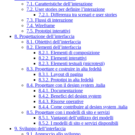
7.1. Caratteristiche dell’interazione
7.2. User stories per definire l’interazione
7.2.1. Differenza tra scenari e user stories
7.3. Flussi di interazione
7.4. Wireframe
7.5. Prototipi interattivi
8. Progettazione dell’interfaccia
8.1. Obiettivi dell’interfaccia
8.2. Elementi dell’interfaccia
8.2.1. Elementi di composizione
8.2.2. Elementi interattivi
8.2.3. Elementi testuali (microtesti)
8.3. Progettare e costruire in alta fedeltà
8.3.1. Layout di pagina
8.3.2. Prototipi in alta fedeltà
8.4. Progettare con il design system .italia
8.4.1. Documentazione
8.4.2. Benefici del design system
8.4.3. Risorse operative
8.4.4. Come contribuire al design system .italia
8.5. Progettare con i modelli di sito e servizi
8.5.1. Vantaggi dell’utilizzo dei modelli
8.5.2. I modelli di sito e servizi disponibili
9. Sviluppo dell’interfaccia
9.1. Approccio allo sviluppo