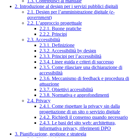
1.3. Contribuisci al manuale
2. Introduzione al design per i servizi pubblici digitali
2.1. Design per l’amministrazione digitale (
e-
government
)
2.2. L’approccio progettuale
2.2.1. Buone pratiche
2.2.2. Principi
2.3. Accessibilità
2.3.1. Definizione
2.3.2. Accessibilità by design
2.3.3. Principi per l’accessibilità
2.3.4. Linee guida e criteri di successo
2.3.5. Come rilasciare una dichiarazione di
accessibilità
2.3.6. Meccanismo di feedback e procedura di
attuazione
2.3.7. Obiettivi accessibilità
2.3.8. Normativa e approfondimenti
2.4. Privacy
2.4.1. Come rispettare la privacy sin dalla
progettazione di un sito o servizio digitale
2.4.2. Richiedi il consenso quando necessario
2.4.3. Le basi del sito web: architettura,
informativa privacy, riferimenti DPO
3. Pianificazione, gestione e strategia