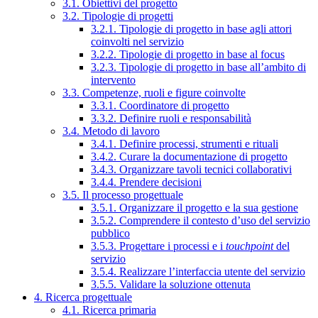
3.1. Obiettivi del progetto
3.2. Tipologie di progetti
3.2.1. Tipologie di progetto in base agli attori
coinvolti nel servizio
3.2.2. Tipologie di progetto in base al focus
3.2.3. Tipologie di progetto in base all’ambito di
intervento
3.3. Competenze, ruoli e figure coinvolte
3.3.1. Coordinatore di progetto
3.3.2. Definire ruoli e responsabilità
3.4. Metodo di lavoro
3.4.1. Definire processi, strumenti e rituali
3.4.2. Curare la documentazione di progetto
3.4.3. Organizzare tavoli tecnici collaborativi
3.4.4. Prendere decisioni
3.5. Il processo progettuale
3.5.1. Organizzare il progetto e la sua gestione
3.5.2. Comprendere il contesto d’uso del servizio
pubblico
3.5.3. Progettare i processi e i
touchpoint
del
servizio
3.5.4. Realizzare l’interfaccia utente del servizio
3.5.5. Validare la soluzione ottenuta
4. Ricerca progettuale
4.1. Ricerca primaria