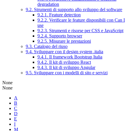
degradation
9.2. Strumenti di supporto allo sviluppo del software
9.2.1. Feature detection
9.2.2. Verificare le feature disponibili con Can I
use
9.2.3. Strumenti e risorse per CSS e JavaScript
9.2.4. Supporto browser
9.2.5. Misurare le prestazioni
9.3. Catalogo del riuso
9.4. Sviluppare con il design system .italia
9.4.1. Il framework Bootstrap Italia
9.4.2. Il kit di sviluppo React
9.4.3. Il kit di sviluppo Angular
9.5. Sviluppare con i modelli di sito e servizi
None
None
A
B
C
D
E
I
M