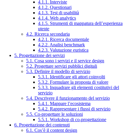
4.1.1. Interviste
4.1.2. Questionari
4.1.3. Test di usabilità
4.1.4. Web analytics
4.1.5. Strumenti di mappatura dell’esperienza
utente
4.2. Ricerca secondaria
4.2.1. Ricerca documentale
4.2.2. Analisi benchmark
4.2.3. Valutazione euristica
5. Progettazione dei servizi
5.1. Cosa sono i servizi e il service design
5.2. Progettare servizi pubblici digitali
5.3. Definire il modello di servizio
5.3.1. Identificare gli attori coinvolti
5.3.2. Formulare la proposta di valore
5.3.3. Inquadrare gli elementi costitutivi del
servizio
5.4. Descrivere il funzionamento del servizio
5.4.1. Mappare l’ecosistema
5.4.2. Rappresentare i flussi di servizio
5.5. Co-progettare le soluzioni
5.5.1. Workshop di co-progettazione
6. Progettazione dei contenuti
6.1. Cos’è il content design