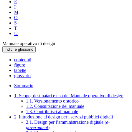
E
I
M
O
S
T
U
Manuale operativo di design
indici e glossario
contenuti
figure
tabelle
glossario
Sommario
1. Scopo, destinatari e uso del Manuale operativo di design
1.1. Versionamento e storico
1.2. Consultazione del manuale
1.3. Contribuisci al manuale
2. Introduzione al design per i servizi pubblici digitali
2.1. Design per l’amministrazione digitale (
e-
government
)