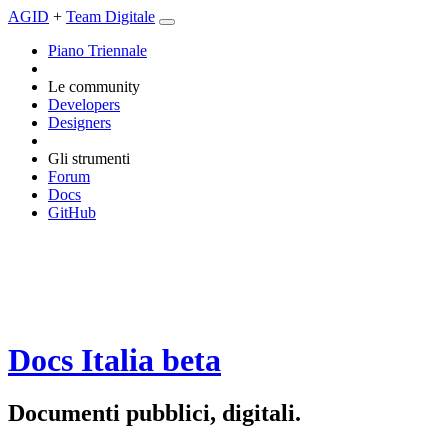
AGID
+
Team Digitale
Piano Triennale
Le community
Developers
Designers
Gli strumenti
Forum
Docs
GitHub
Docs Italia
beta
Documenti pubblici, digitali.