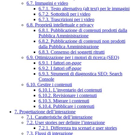
6.7. Immagini e video
6.7.1. Testo alternativo (alt text) per le immagini
6.7.2. Sottotitoli per i video
6.7.3. Trascrizioni per i video
6.8. Proprietà intellettuale e privacy
6.8.1. Pubblicazione di contenuti prodotti dalla
Pubblica Amministrazione
6.8.2. Pubblicazione di contenuti non prodotti
dalla Pubblica Amministrazione
6.8.3. Consenso dei soggetti ritratti
6.9. Ottimizzazione per i motori di ricerca (SEO)
6.9.1. I fattori
on-page
6.9.2. I fattori
off-page
6.9.3. Strumenti di diagnostica SEO: Search
Console
6.10. Gestire i contenuti
6.10.1. L’inventario dei contenuti
6.10.2. Revisionare i contenuti
6.10.3. Migrare i contenuti
6.10.4. Pubblicare i contenuti
7. Progettazione dell’interazione
7.1. Caratteristiche dell’interazione
7.2. User stories per definire l’interazione
7.2.1. Differenza tra scenari e user stories
7.3. Flussi di interazione