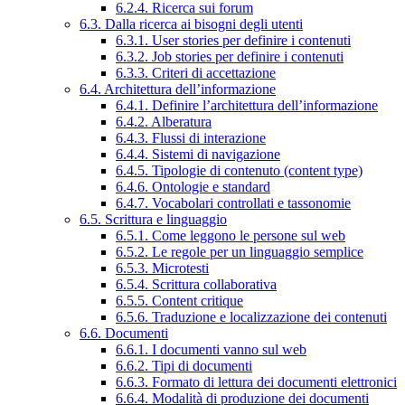
6.2.4. Ricerca sui forum
6.3. Dalla ricerca ai bisogni degli utenti
6.3.1. User stories per definire i contenuti
6.3.2. Job stories per definire i contenuti
6.3.3. Criteri di accettazione
6.4. Architettura dell’informazione
6.4.1. Definire l’architettura dell’informazione
6.4.2. Alberatura
6.4.3. Flussi di interazione
6.4.4. Sistemi di navigazione
6.4.5. Tipologie di contenuto (content type)
6.4.6. Ontologie e standard
6.4.7. Vocabolari controllati e tassonomie
6.5. Scrittura e linguaggio
6.5.1. Come leggono le persone sul web
6.5.2. Le regole per un linguaggio semplice
6.5.3. Microtesti
6.5.4. Scrittura collaborativa
6.5.5. Content critique
6.5.6. Traduzione e localizzazione dei contenuti
6.6. Documenti
6.6.1. I documenti vanno sul web
6.6.2. Tipi di documenti
6.6.3. Formato di lettura dei documenti elettronici
6.6.4. Modalità di produzione dei documenti