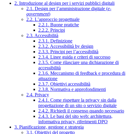
2. Introduzione al design per i servizi pubblici digitali
2.1. Design per l’amministrazione digitale (
e-
government
)
2.2. L’approccio progettuale
2.2.1. Buone pratiche
2.2.2. Principi
2.3. Accessibilità
2.3.1. Definizione
2.3.2. Accessibilità by design
2.3.3. Principi per l’accessibilità
2.3.4. Linee guida e criteri di successo
2.3.5. Come rilasciare una dichiarazione di
accessibilità
2.3.6. Meccanismo di feedback e procedura di
attuazione
2.3.7. Obiettivi accessibilità
2.3.8. Normativa e approfondimenti
2.4. Privacy
2.4.1. Come rispettare la privacy sin dalla
progettazione di un sito o servizio digitale
2.4.2. Richiedi il consenso quando necessario
2.4.3. Le basi del sito web: architettura,
informativa privacy, riferimenti DPO
3. Pianificazione, gestione e strategia
3.1. Obiettivi del progetto