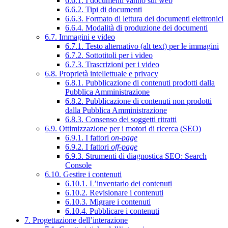
6.6.1. I documenti vanno sul web
6.6.2. Tipi di documenti
6.6.3. Formato di lettura dei documenti elettronici
6.6.4. Modalità di produzione dei documenti
6.7. Immagini e video
6.7.1. Testo alternativo (alt text) per le immagini
6.7.2. Sottotitoli per i video
6.7.3. Trascrizioni per i video
6.8. Proprietà intellettuale e privacy
6.8.1. Pubblicazione di contenuti prodotti dalla
Pubblica Amministrazione
6.8.2. Pubblicazione di contenuti non prodotti
dalla Pubblica Amministrazione
6.8.3. Consenso dei soggetti ritratti
6.9. Ottimizzazione per i motori di ricerca (SEO)
6.9.1. I fattori
on-page
6.9.2. I fattori
off-page
6.9.3. Strumenti di diagnostica SEO: Search
Console
6.10. Gestire i contenuti
6.10.1. L’inventario dei contenuti
6.10.2. Revisionare i contenuti
6.10.3. Migrare i contenuti
6.10.4. Pubblicare i contenuti
7. Progettazione dell’interazione