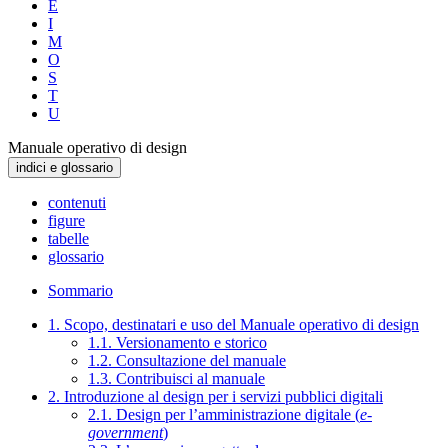
E
I
M
O
S
T
U
Manuale operativo di design
indici e glossario
contenuti
figure
tabelle
glossario
Sommario
1. Scopo, destinatari e uso del Manuale operativo di design
1.1. Versionamento e storico
1.2. Consultazione del manuale
1.3. Contribuisci al manuale
2. Introduzione al design per i servizi pubblici digitali
2.1. Design per l’amministrazione digitale (
e-
government
)