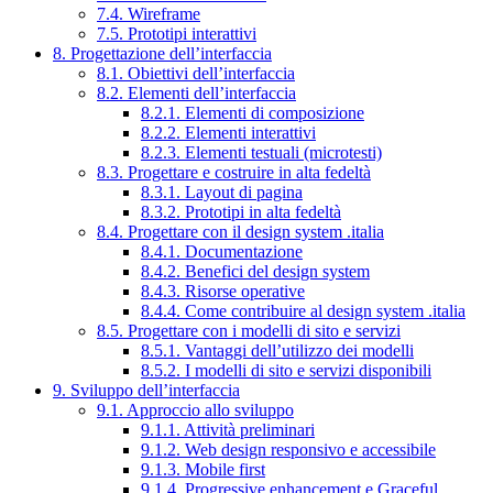
7.4. Wireframe
7.5. Prototipi interattivi
8. Progettazione dell’interfaccia
8.1. Obiettivi dell’interfaccia
8.2. Elementi dell’interfaccia
8.2.1. Elementi di composizione
8.2.2. Elementi interattivi
8.2.3. Elementi testuali (microtesti)
8.3. Progettare e costruire in alta fedeltà
8.3.1. Layout di pagina
8.3.2. Prototipi in alta fedeltà
8.4. Progettare con il design system .italia
8.4.1. Documentazione
8.4.2. Benefici del design system
8.4.3. Risorse operative
8.4.4. Come contribuire al design system .italia
8.5. Progettare con i modelli di sito e servizi
8.5.1. Vantaggi dell’utilizzo dei modelli
8.5.2. I modelli di sito e servizi disponibili
9. Sviluppo dell’interfaccia
9.1. Approccio allo sviluppo
9.1.1. Attività preliminari
9.1.2. Web design responsivo e accessibile
9.1.3. Mobile first
9.1.4. Progressive enhancement e Graceful