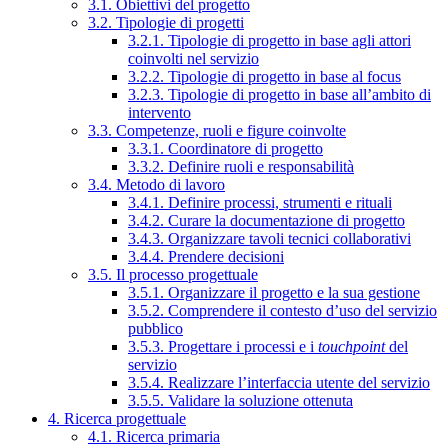
3.1. Obiettivi del progetto
3.2. Tipologie di progetti
3.2.1. Tipologie di progetto in base agli attori
coinvolti nel servizio
3.2.2. Tipologie di progetto in base al focus
3.2.3. Tipologie di progetto in base all’ambito di
intervento
3.3. Competenze, ruoli e figure coinvolte
3.3.1. Coordinatore di progetto
3.3.2. Definire ruoli e responsabilità
3.4. Metodo di lavoro
3.4.1. Definire processi, strumenti e rituali
3.4.2. Curare la documentazione di progetto
3.4.3. Organizzare tavoli tecnici collaborativi
3.4.4. Prendere decisioni
3.5. Il processo progettuale
3.5.1. Organizzare il progetto e la sua gestione
3.5.2. Comprendere il contesto d’uso del servizio
pubblico
3.5.3. Progettare i processi e i
touchpoint
del
servizio
3.5.4. Realizzare l’interfaccia utente del servizio
3.5.5. Validare la soluzione ottenuta
4. Ricerca progettuale
4.1. Ricerca primaria