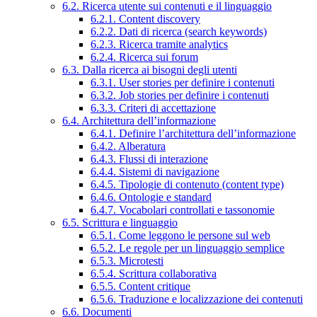
6.2. Ricerca utente sui contenuti e il linguaggio
6.2.1. Content discovery
6.2.2. Dati di ricerca (search keywords)
6.2.3. Ricerca tramite analytics
6.2.4. Ricerca sui forum
6.3. Dalla ricerca ai bisogni degli utenti
6.3.1. User stories per definire i contenuti
6.3.2. Job stories per definire i contenuti
6.3.3. Criteri di accettazione
6.4. Architettura dell’informazione
6.4.1. Definire l’architettura dell’informazione
6.4.2. Alberatura
6.4.3. Flussi di interazione
6.4.4. Sistemi di navigazione
6.4.5. Tipologie di contenuto (content type)
6.4.6. Ontologie e standard
6.4.7. Vocabolari controllati e tassonomie
6.5. Scrittura e linguaggio
6.5.1. Come leggono le persone sul web
6.5.2. Le regole per un linguaggio semplice
6.5.3. Microtesti
6.5.4. Scrittura collaborativa
6.5.5. Content critique
6.5.6. Traduzione e localizzazione dei contenuti
6.6. Documenti