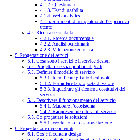
4.1.2. Questionari
4.1.3. Test di usabilità
4.1.4. Web analytics
4.1.5. Strumenti di mappatura dell’esperienza
utente
4.2. Ricerca secondaria
4.2.1. Ricerca documentale
4.2.2. Analisi benchmark
4.2.3. Valutazione euristica
5. Progettazione dei servizi
5.1. Cosa sono i servizi e il service design
5.2. Progettare servizi pubblici digitali
5.3. Definire il modello di servizio
5.3.1. Identificare gli attori coinvolti
5.3.2. Formulare la proposta di valore
5.3.3. Inquadrare gli elementi costitutivi del
servizio
5.4. Descrivere il funzionamento del servizio
5.4.1. Mappare l’ecosistema
5.4.2. Rappresentare i flussi di servizio
5.5. Co-progettare le soluzioni
5.5.1. Workshop di co-progettazione
6. Progettazione dei contenuti
6.1. Cos’è il content design
6.2. Ricerca utente sui contenuti e il linguaggio