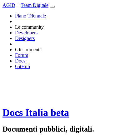
AGID
+
Team Digitale
Piano Triennale
Le community
Developers
Designers
Gli strumenti
Forum
Docs
GitHub
Docs Italia
beta
Documenti pubblici, digitali.