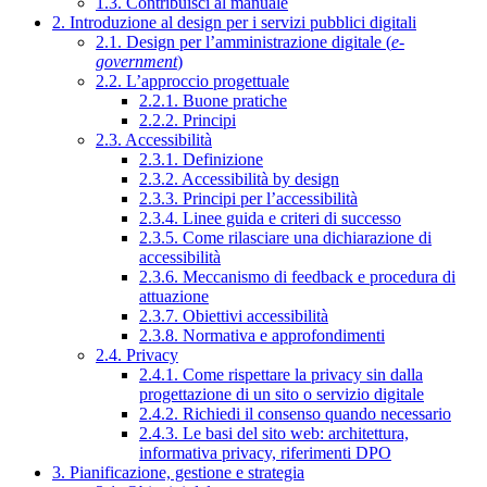
1.3. Contribuisci al manuale
2. Introduzione al design per i servizi pubblici digitali
2.1. Design per l’amministrazione digitale (
e-
government
)
2.2. L’approccio progettuale
2.2.1. Buone pratiche
2.2.2. Principi
2.3. Accessibilità
2.3.1. Definizione
2.3.2. Accessibilità by design
2.3.3. Principi per l’accessibilità
2.3.4. Linee guida e criteri di successo
2.3.5. Come rilasciare una dichiarazione di
accessibilità
2.3.6. Meccanismo di feedback e procedura di
attuazione
2.3.7. Obiettivi accessibilità
2.3.8. Normativa e approfondimenti
2.4. Privacy
2.4.1. Come rispettare la privacy sin dalla
progettazione di un sito o servizio digitale
2.4.2. Richiedi il consenso quando necessario
2.4.3. Le basi del sito web: architettura,
informativa privacy, riferimenti DPO
3. Pianificazione, gestione e strategia