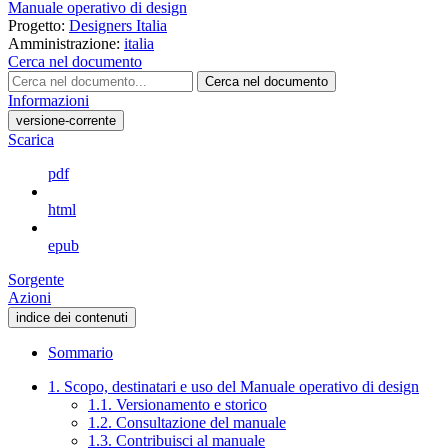
Manuale operativo di design
Progetto:
Designers Italia
Amministrazione:
italia
Cerca nel documento
Cerca nel documento
Informazioni
versione-corrente
Scarica
pdf
html
epub
Sorgente
Azioni
indice dei contenuti
Sommario
1. Scopo, destinatari e uso del Manuale operativo di design
1.1. Versionamento e storico
1.2. Consultazione del manuale
1.3. Contribuisci al manuale