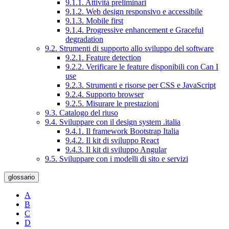
9.1.1. Attività preliminari
9.1.2. Web design responsivo e accessibile
9.1.3. Mobile first
9.1.4. Progressive enhancement e Graceful
degradation
9.2. Strumenti di supporto allo sviluppo del software
9.2.1. Feature detection
9.2.2. Verificare le feature disponibili con Can I
use
9.2.3. Strumenti e risorse per CSS e JavaScript
9.2.4. Supporto browser
9.2.5. Misurare le prestazioni
9.3. Catalogo del riuso
9.4. Sviluppare con il design system .italia
9.4.1. Il framework Bootstrap Italia
9.4.2. Il kit di sviluppo React
9.4.3. Il kit di sviluppo Angular
9.5. Sviluppare con i modelli di sito e servizi
glossario
A
B
C
D