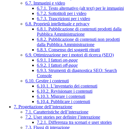
6.7. Immagini e video
6.7.1. Testo alternativo (alt text) per le immagini
6.7.2. Sottotitoli per i video
6.7.3. Trascrizioni per i video
6.8. Proprietà intellettuale e privacy
6.8.1. Pubblicazione di contenuti prodotti dalla
Pubblica Amministrazione
6.8.2. Pubblicazione di contenuti non prodotti
dalla Pubblica Amministrazione
6.8.3. Consenso dei soggetti ritratti
6.9. Ottimizzazione per i motori di ricerca (SEO)
6.9.1. I fattori
on-page
6.9.2. I fattori
off-page
6.9.3. Strumenti di diagnostica SEO: Search
Console
6.10. Gestire i contenuti
6.10.1. L’inventario dei contenuti
6.10.2. Revisionare i contenuti
6.10.3. Migrare i contenuti
6.10.4. Pubblicare i contenuti
7. Progettazione dell’interazione
7.1. Caratteristiche dell’interazione
7.2. User stories per definire l’interazione
7.2.1. Differenza tra scenari e user stories
7.3. Flussi di interazione