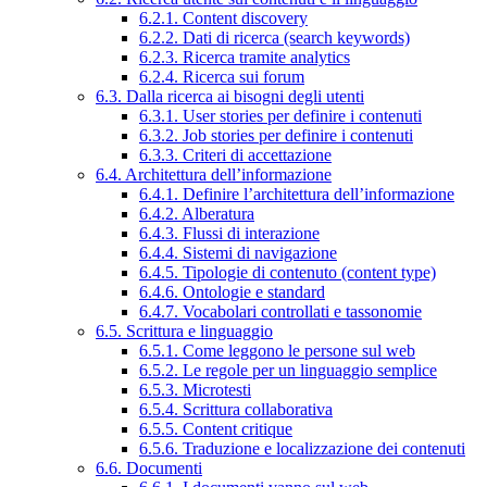
6.2.1. Content discovery
6.2.2. Dati di ricerca (search keywords)
6.2.3. Ricerca tramite analytics
6.2.4. Ricerca sui forum
6.3. Dalla ricerca ai bisogni degli utenti
6.3.1. User stories per definire i contenuti
6.3.2. Job stories per definire i contenuti
6.3.3. Criteri di accettazione
6.4. Architettura dell’informazione
6.4.1. Definire l’architettura dell’informazione
6.4.2. Alberatura
6.4.3. Flussi di interazione
6.4.4. Sistemi di navigazione
6.4.5. Tipologie di contenuto (content type)
6.4.6. Ontologie e standard
6.4.7. Vocabolari controllati e tassonomie
6.5. Scrittura e linguaggio
6.5.1. Come leggono le persone sul web
6.5.2. Le regole per un linguaggio semplice
6.5.3. Microtesti
6.5.4. Scrittura collaborativa
6.5.5. Content critique
6.5.6. Traduzione e localizzazione dei contenuti
6.6. Documenti