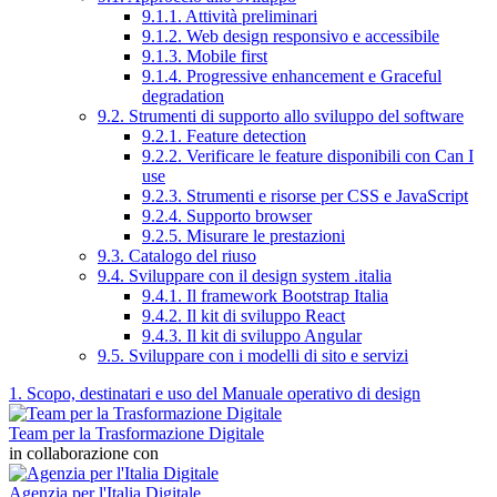
9.1.1. Attività preliminari
9.1.2. Web design responsivo e accessibile
9.1.3. Mobile first
9.1.4. Progressive enhancement e Graceful
degradation
9.2. Strumenti di supporto allo sviluppo del software
9.2.1. Feature detection
9.2.2. Verificare le feature disponibili con Can I
use
9.2.3. Strumenti e risorse per CSS e JavaScript
9.2.4. Supporto browser
9.2.5. Misurare le prestazioni
9.3. Catalogo del riuso
9.4. Sviluppare con il design system .italia
9.4.1. Il framework Bootstrap Italia
9.4.2. Il kit di sviluppo React
9.4.3. Il kit di sviluppo Angular
9.5. Sviluppare con i modelli di sito e servizi
1. Scopo, destinatari e uso del Manuale operativo di design
Team per la Trasformazione Digitale
in collaborazione con
Agenzia per l'Italia Digitale