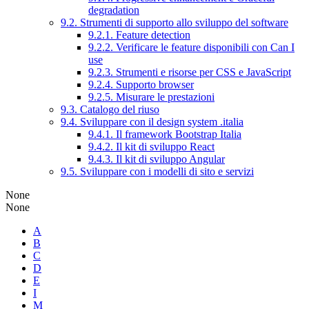
degradation
9.2. Strumenti di supporto allo sviluppo del software
9.2.1. Feature detection
9.2.2. Verificare le feature disponibili con Can I
use
9.2.3. Strumenti e risorse per CSS e JavaScript
9.2.4. Supporto browser
9.2.5. Misurare le prestazioni
9.3. Catalogo del riuso
9.4. Sviluppare con il design system .italia
9.4.1. Il framework Bootstrap Italia
9.4.2. Il kit di sviluppo React
9.4.3. Il kit di sviluppo Angular
9.5. Sviluppare con i modelli di sito e servizi
None
None
A
B
C
D
E
I
M