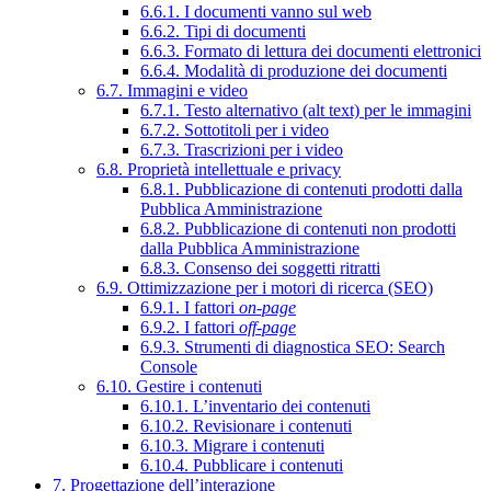
6.6.1. I documenti vanno sul web
6.6.2. Tipi di documenti
6.6.3. Formato di lettura dei documenti elettronici
6.6.4. Modalità di produzione dei documenti
6.7. Immagini e video
6.7.1. Testo alternativo (alt text) per le immagini
6.7.2. Sottotitoli per i video
6.7.3. Trascrizioni per i video
6.8. Proprietà intellettuale e privacy
6.8.1. Pubblicazione di contenuti prodotti dalla
Pubblica Amministrazione
6.8.2. Pubblicazione di contenuti non prodotti
dalla Pubblica Amministrazione
6.8.3. Consenso dei soggetti ritratti
6.9. Ottimizzazione per i motori di ricerca (SEO)
6.9.1. I fattori
on-page
6.9.2. I fattori
off-page
6.9.3. Strumenti di diagnostica SEO: Search
Console
6.10. Gestire i contenuti
6.10.1. L’inventario dei contenuti
6.10.2. Revisionare i contenuti
6.10.3. Migrare i contenuti
6.10.4. Pubblicare i contenuti
7. Progettazione dell’interazione