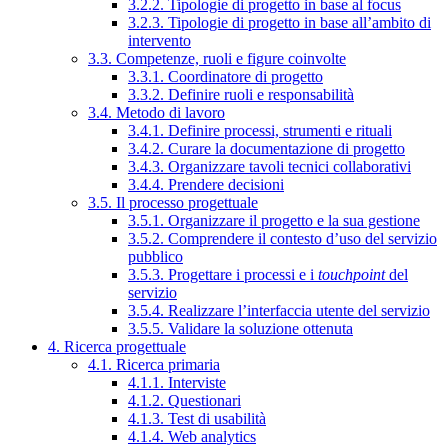
3.2.2. Tipologie di progetto in base al focus
3.2.3. Tipologie di progetto in base all’ambito di
intervento
3.3. Competenze, ruoli e figure coinvolte
3.3.1. Coordinatore di progetto
3.3.2. Definire ruoli e responsabilità
3.4. Metodo di lavoro
3.4.1. Definire processi, strumenti e rituali
3.4.2. Curare la documentazione di progetto
3.4.3. Organizzare tavoli tecnici collaborativi
3.4.4. Prendere decisioni
3.5. Il processo progettuale
3.5.1. Organizzare il progetto e la sua gestione
3.5.2. Comprendere il contesto d’uso del servizio
pubblico
3.5.3. Progettare i processi e i
touchpoint
del
servizio
3.5.4. Realizzare l’interfaccia utente del servizio
3.5.5. Validare la soluzione ottenuta
4. Ricerca progettuale
4.1. Ricerca primaria
4.1.1. Interviste
4.1.2. Questionari
4.1.3. Test di usabilità
4.1.4. Web analytics