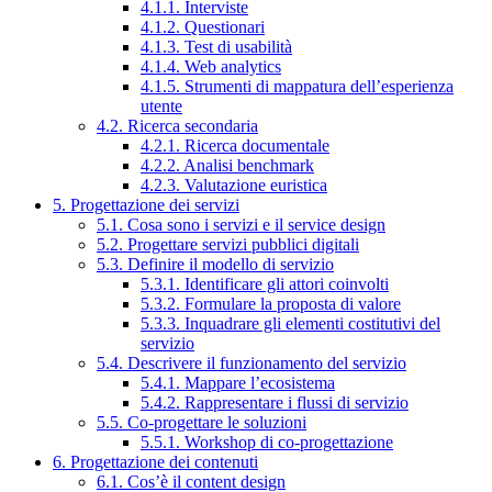
4.1.1. Interviste
4.1.2. Questionari
4.1.3. Test di usabilità
4.1.4. Web analytics
4.1.5. Strumenti di mappatura dell’esperienza
utente
4.2. Ricerca secondaria
4.2.1. Ricerca documentale
4.2.2. Analisi benchmark
4.2.3. Valutazione euristica
5. Progettazione dei servizi
5.1. Cosa sono i servizi e il service design
5.2. Progettare servizi pubblici digitali
5.3. Definire il modello di servizio
5.3.1. Identificare gli attori coinvolti
5.3.2. Formulare la proposta di valore
5.3.3. Inquadrare gli elementi costitutivi del
servizio
5.4. Descrivere il funzionamento del servizio
5.4.1. Mappare l’ecosistema
5.4.2. Rappresentare i flussi di servizio
5.5. Co-progettare le soluzioni
5.5.1. Workshop di co-progettazione
6. Progettazione dei contenuti
6.1. Cos’è il content design