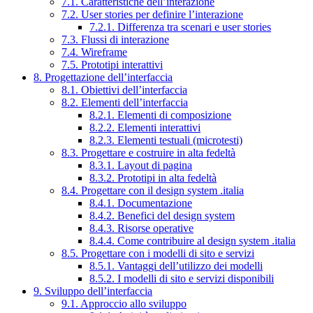
7.1. Caratteristiche dell’interazione
7.2. User stories per definire l’interazione
7.2.1. Differenza tra scenari e user stories
7.3. Flussi di interazione
7.4. Wireframe
7.5. Prototipi interattivi
8. Progettazione dell’interfaccia
8.1. Obiettivi dell’interfaccia
8.2. Elementi dell’interfaccia
8.2.1. Elementi di composizione
8.2.2. Elementi interattivi
8.2.3. Elementi testuali (microtesti)
8.3. Progettare e costruire in alta fedeltà
8.3.1. Layout di pagina
8.3.2. Prototipi in alta fedeltà
8.4. Progettare con il design system .italia
8.4.1. Documentazione
8.4.2. Benefici del design system
8.4.3. Risorse operative
8.4.4. Come contribuire al design system .italia
8.5. Progettare con i modelli di sito e servizi
8.5.1. Vantaggi dell’utilizzo dei modelli
8.5.2. I modelli di sito e servizi disponibili
9. Sviluppo dell’interfaccia
9.1. Approccio allo sviluppo