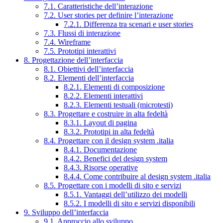
7.1. Caratteristiche dell’interazione
7.2. User stories per definire l’interazione
7.2.1. Differenza tra scenari e user stories
7.3. Flussi di interazione
7.4. Wireframe
7.5. Prototipi interattivi
8. Progettazione dell’interfaccia
8.1. Obiettivi dell’interfaccia
8.2. Elementi dell’interfaccia
8.2.1. Elementi di composizione
8.2.2. Elementi interattivi
8.2.3. Elementi testuali (microtesti)
8.3. Progettare e costruire in alta fedeltà
8.3.1. Layout di pagina
8.3.2. Prototipi in alta fedeltà
8.4. Progettare con il design system .italia
8.4.1. Documentazione
8.4.2. Benefici del design system
8.4.3. Risorse operative
8.4.4. Come contribuire al design system .italia
8.5. Progettare con i modelli di sito e servizi
8.5.1. Vantaggi dell’utilizzo dei modelli
8.5.2. I modelli di sito e servizi disponibili
9. Sviluppo dell’interfaccia
9.1. Approccio allo sviluppo