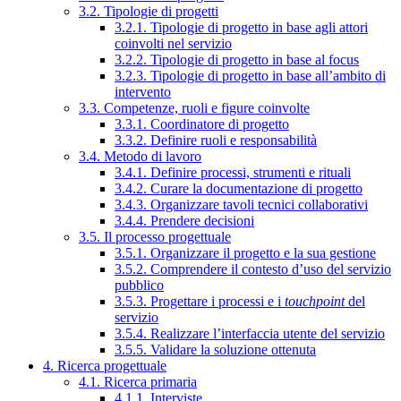
3.2. Tipologie di progetti
3.2.1. Tipologie di progetto in base agli attori
coinvolti nel servizio
3.2.2. Tipologie di progetto in base al focus
3.2.3. Tipologie di progetto in base all’ambito di
intervento
3.3. Competenze, ruoli e figure coinvolte
3.3.1. Coordinatore di progetto
3.3.2. Definire ruoli e responsabilità
3.4. Metodo di lavoro
3.4.1. Definire processi, strumenti e rituali
3.4.2. Curare la documentazione di progetto
3.4.3. Organizzare tavoli tecnici collaborativi
3.4.4. Prendere decisioni
3.5. Il processo progettuale
3.5.1. Organizzare il progetto e la sua gestione
3.5.2. Comprendere il contesto d’uso del servizio
pubblico
3.5.3. Progettare i processi e i
touchpoint
del
servizio
3.5.4. Realizzare l’interfaccia utente del servizio
3.5.5. Validare la soluzione ottenuta
4. Ricerca progettuale
4.1. Ricerca primaria
4.1.1. Interviste