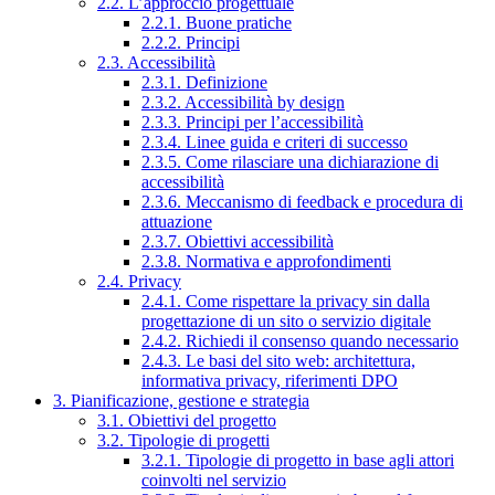
2.2. L’approccio progettuale
2.2.1. Buone pratiche
2.2.2. Principi
2.3. Accessibilità
2.3.1. Definizione
2.3.2. Accessibilità by design
2.3.3. Principi per l’accessibilità
2.3.4. Linee guida e criteri di successo
2.3.5. Come rilasciare una dichiarazione di
accessibilità
2.3.6. Meccanismo di feedback e procedura di
attuazione
2.3.7. Obiettivi accessibilità
2.3.8. Normativa e approfondimenti
2.4. Privacy
2.4.1. Come rispettare la privacy sin dalla
progettazione di un sito o servizio digitale
2.4.2. Richiedi il consenso quando necessario
2.4.3. Le basi del sito web: architettura,
informativa privacy, riferimenti DPO
3. Pianificazione, gestione e strategia
3.1. Obiettivi del progetto
3.2. Tipologie di progetti
3.2.1. Tipologie di progetto in base agli attori
coinvolti nel servizio