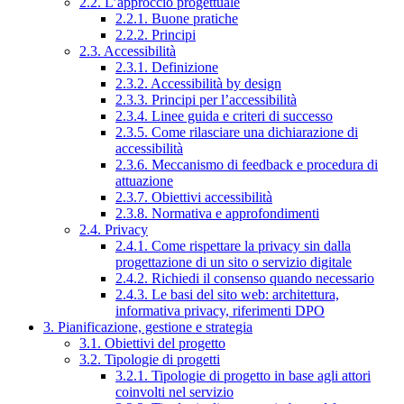
2.2. L’approccio progettuale
2.2.1. Buone pratiche
2.2.2. Principi
2.3. Accessibilità
2.3.1. Definizione
2.3.2. Accessibilità by design
2.3.3. Principi per l’accessibilità
2.3.4. Linee guida e criteri di successo
2.3.5. Come rilasciare una dichiarazione di
accessibilità
2.3.6. Meccanismo di feedback e procedura di
attuazione
2.3.7. Obiettivi accessibilità
2.3.8. Normativa e approfondimenti
2.4. Privacy
2.4.1. Come rispettare la privacy sin dalla
progettazione di un sito o servizio digitale
2.4.2. Richiedi il consenso quando necessario
2.4.3. Le basi del sito web: architettura,
informativa privacy, riferimenti DPO
3. Pianificazione, gestione e strategia
3.1. Obiettivi del progetto
3.2. Tipologie di progetti
3.2.1. Tipologie di progetto in base agli attori
coinvolti nel servizio