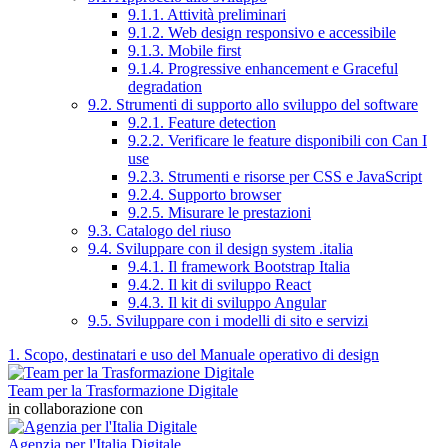
9.1.1. Attività preliminari
9.1.2. Web design responsivo e accessibile
9.1.3. Mobile first
9.1.4. Progressive enhancement e Graceful
degradation
9.2. Strumenti di supporto allo sviluppo del software
9.2.1. Feature detection
9.2.2. Verificare le feature disponibili con Can I
use
9.2.3. Strumenti e risorse per CSS e JavaScript
9.2.4. Supporto browser
9.2.5. Misurare le prestazioni
9.3. Catalogo del riuso
9.4. Sviluppare con il design system .italia
9.4.1. Il framework Bootstrap Italia
9.4.2. Il kit di sviluppo React
9.4.3. Il kit di sviluppo Angular
9.5. Sviluppare con i modelli di sito e servizi
1. Scopo, destinatari e uso del Manuale operativo di design
Team per la Trasformazione Digitale
in collaborazione con
Agenzia per l'Italia Digitale