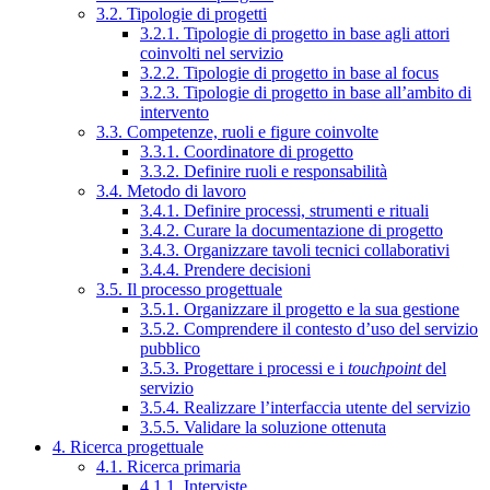
3.2. Tipologie di progetti
3.2.1. Tipologie di progetto in base agli attori
coinvolti nel servizio
3.2.2. Tipologie di progetto in base al focus
3.2.3. Tipologie di progetto in base all’ambito di
intervento
3.3. Competenze, ruoli e figure coinvolte
3.3.1. Coordinatore di progetto
3.3.2. Definire ruoli e responsabilità
3.4. Metodo di lavoro
3.4.1. Definire processi, strumenti e rituali
3.4.2. Curare la documentazione di progetto
3.4.3. Organizzare tavoli tecnici collaborativi
3.4.4. Prendere decisioni
3.5. Il processo progettuale
3.5.1. Organizzare il progetto e la sua gestione
3.5.2. Comprendere il contesto d’uso del servizio
pubblico
3.5.3. Progettare i processi e i
touchpoint
del
servizio
3.5.4. Realizzare l’interfaccia utente del servizio
3.5.5. Validare la soluzione ottenuta
4. Ricerca progettuale
4.1. Ricerca primaria
4.1.1. Interviste