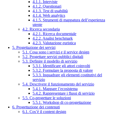
4.1.1. Interviste
4.1.2. Questionari
4.1.3. Test di usabilità
4.1.4. Web analytics
4.1.5. Strumenti di mappatura dell’esperienza
utente
4.2. Ricerca secondaria
4.2.1. Ricerca documentale
4.2.2. Analisi benchmark
4.2.3. Valutazione euristica
5. Progettazione dei servizi
5.1. Cosa sono i servizi e il service design
5.2. Progettare servizi pubblici digitali
5.3. Definire il modello di servizio
5.3.1. Identificare gli attori coinvolti
5.3.2. Formulare la proposta di valore
5.3.3. Inquadrare gli elementi costitutivi del
servizio
5.4. Descrivere il funzionamento del servizio
5.4.1. Mappare l’ecosistema
5.4.2. Rappresentare i flussi di servizio
5.5. Co-progettare le soluzioni
5.5.1. Workshop di co-progettazione
6. Progettazione dei contenuti
6.1. Cos’è il content design