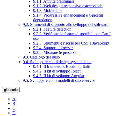
9.1.1. Attività preliminari
9.1.2. Web design responsivo e accessibile
9.1.3. Mobile first
9.1.4. Progressive enhancement e Graceful
degradation
9.2. Strumenti di supporto allo sviluppo del software
9.2.1. Feature detection
9.2.2. Verificare le feature disponibili con Can I
use
9.2.3. Strumenti e risorse per CSS e JavaScript
9.2.4. Supporto browser
9.2.5. Misurare le prestazioni
9.3. Catalogo del riuso
9.4. Sviluppare con il design system .italia
9.4.1. Il framework Bootstrap Italia
9.4.2. Il kit di sviluppo React
9.4.3. Il kit di sviluppo Angular
9.5. Sviluppare con i modelli di sito e servizi
glossario
A
B
C
D