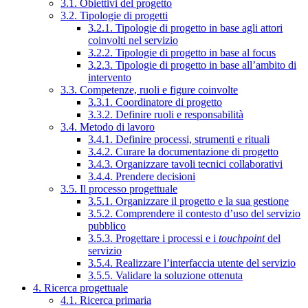
3.1. Obiettivi del progetto
3.2. Tipologie di progetti
3.2.1. Tipologie di progetto in base agli attori
coinvolti nel servizio
3.2.2. Tipologie di progetto in base al focus
3.2.3. Tipologie di progetto in base all’ambito di
intervento
3.3. Competenze, ruoli e figure coinvolte
3.3.1. Coordinatore di progetto
3.3.2. Definire ruoli e responsabilità
3.4. Metodo di lavoro
3.4.1. Definire processi, strumenti e rituali
3.4.2. Curare la documentazione di progetto
3.4.3. Organizzare tavoli tecnici collaborativi
3.4.4. Prendere decisioni
3.5. Il processo progettuale
3.5.1. Organizzare il progetto e la sua gestione
3.5.2. Comprendere il contesto d’uso del servizio
pubblico
3.5.3. Progettare i processi e i
touchpoint
del
servizio
3.5.4. Realizzare l’interfaccia utente del servizio
3.5.5. Validare la soluzione ottenuta
4. Ricerca progettuale
4.1. Ricerca primaria