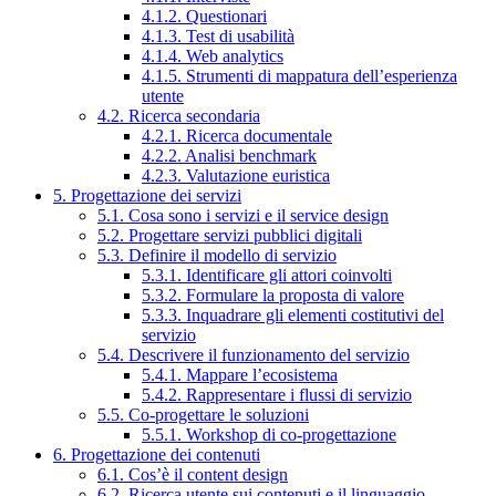
4.1.2. Questionari
4.1.3. Test di usabilità
4.1.4. Web analytics
4.1.5. Strumenti di mappatura dell’esperienza
utente
4.2. Ricerca secondaria
4.2.1. Ricerca documentale
4.2.2. Analisi benchmark
4.2.3. Valutazione euristica
5. Progettazione dei servizi
5.1. Cosa sono i servizi e il service design
5.2. Progettare servizi pubblici digitali
5.3. Definire il modello di servizio
5.3.1. Identificare gli attori coinvolti
5.3.2. Formulare la proposta di valore
5.3.3. Inquadrare gli elementi costitutivi del
servizio
5.4. Descrivere il funzionamento del servizio
5.4.1. Mappare l’ecosistema
5.4.2. Rappresentare i flussi di servizio
5.5. Co-progettare le soluzioni
5.5.1. Workshop di co-progettazione
6. Progettazione dei contenuti
6.1. Cos’è il content design
6.2. Ricerca utente sui contenuti e il linguaggio