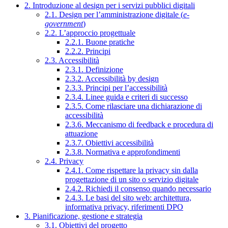
2. Introduzione al design per i servizi pubblici digitali
2.1. Design per l’amministrazione digitale (
e-
government
)
2.2. L’approccio progettuale
2.2.1. Buone pratiche
2.2.2. Principi
2.3. Accessibilità
2.3.1. Definizione
2.3.2. Accessibilità by design
2.3.3. Principi per l’accessibilità
2.3.4. Linee guida e criteri di successo
2.3.5. Come rilasciare una dichiarazione di
accessibilità
2.3.6. Meccanismo di feedback e procedura di
attuazione
2.3.7. Obiettivi accessibilità
2.3.8. Normativa e approfondimenti
2.4. Privacy
2.4.1. Come rispettare la privacy sin dalla
progettazione di un sito o servizio digitale
2.4.2. Richiedi il consenso quando necessario
2.4.3. Le basi del sito web: architettura,
informativa privacy, riferimenti DPO
3. Pianificazione, gestione e strategia
3.1. Obiettivi del progetto