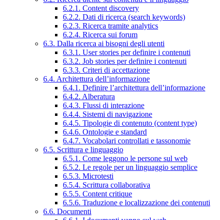
6.2.1. Content discovery
6.2.2. Dati di ricerca (search keywords)
6.2.3. Ricerca tramite analytics
6.2.4. Ricerca sui forum
6.3. Dalla ricerca ai bisogni degli utenti
6.3.1. User stories per definire i contenuti
6.3.2. Job stories per definire i contenuti
6.3.3. Criteri di accettazione
6.4. Architettura dell’informazione
6.4.1. Definire l’architettura dell’informazione
6.4.2. Alberatura
6.4.3. Flussi di interazione
6.4.4. Sistemi di navigazione
6.4.5. Tipologie di contenuto (content type)
6.4.6. Ontologie e standard
6.4.7. Vocabolari controllati e tassonomie
6.5. Scrittura e linguaggio
6.5.1. Come leggono le persone sul web
6.5.2. Le regole per un linguaggio semplice
6.5.3. Microtesti
6.5.4. Scrittura collaborativa
6.5.5. Content critique
6.5.6. Traduzione e localizzazione dei contenuti
6.6. Documenti