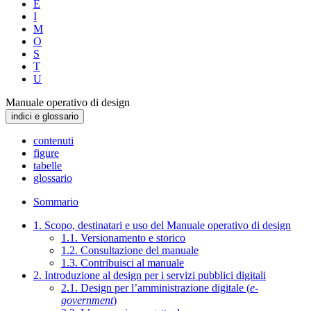
E
I
M
O
S
T
U
Manuale operativo di design
indici e glossario
contenuti
figure
tabelle
glossario
Sommario
1. Scopo, destinatari e uso del Manuale operativo di design
1.1. Versionamento e storico
1.2. Consultazione del manuale
1.3. Contribuisci al manuale
2. Introduzione al design per i servizi pubblici digitali
2.1. Design per l’amministrazione digitale (
e-
government
)