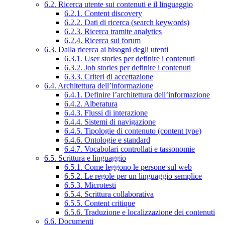
6.2. Ricerca utente sui contenuti e il linguaggio
6.2.1. Content discovery
6.2.2. Dati di ricerca (search keywords)
6.2.3. Ricerca tramite analytics
6.2.4. Ricerca sui forum
6.3. Dalla ricerca ai bisogni degli utenti
6.3.1. User stories per definire i contenuti
6.3.2. Job stories per definire i contenuti
6.3.3. Criteri di accettazione
6.4. Architettura dell’informazione
6.4.1. Definire l’architettura dell’informazione
6.4.2. Alberatura
6.4.3. Flussi di interazione
6.4.4. Sistemi di navigazione
6.4.5. Tipologie di contenuto (content type)
6.4.6. Ontologie e standard
6.4.7. Vocabolari controllati e tassonomie
6.5. Scrittura e linguaggio
6.5.1. Come leggono le persone sul web
6.5.2. Le regole per un linguaggio semplice
6.5.3. Microtesti
6.5.4. Scrittura collaborativa
6.5.5. Content critique
6.5.6. Traduzione e localizzazione dei contenuti
6.6. Documenti