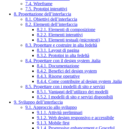
7.4. Wireframe
7.5. Prototipi interattivi
8. Progettazione dell’interfaccia
8.1. Obiettivi dell’interfaccia
8.2. Elementi dell’interfaccia
8.2.1. Elementi di composizione
8.2.2. Elementi interattivi
8.2.3. Elementi testuali (microtesti)
8.3. Progettare e costruire in alta fedeltà
8.3.1. Layout di pagina
8.3.2. Prototipi in alta fedeltà
8.4. Progettare con il design system .italia
8.4.1. Documentazione
8.4.2. Benefici del design system
8.4.3. Risorse operative
8.4.4. Come contribuire al design system .italia
8.5. Progettare con i modelli di sito e servizi
8.5.1. Vantaggi dell’utilizzo dei modelli
8.5.2. I modelli di sito e servizi disponibili
9. Sviluppo dell’interfaccia
9.1. Approccio allo sviluppo
9.1.1. Attività preliminari
9.1.2. Web design responsivo e accessibile
9.1.3. Mobile first
9.1.4. Progressive enhancement e Graceful