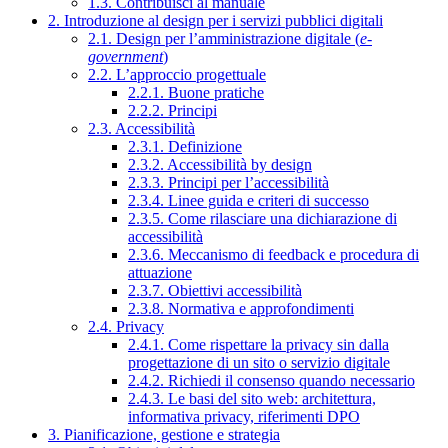
1.3. Contribuisci al manuale
2. Introduzione al design per i servizi pubblici digitali
2.1. Design per l’amministrazione digitale (
e-
government
)
2.2. L’approccio progettuale
2.2.1. Buone pratiche
2.2.2. Principi
2.3. Accessibilità
2.3.1. Definizione
2.3.2. Accessibilità by design
2.3.3. Principi per l’accessibilità
2.3.4. Linee guida e criteri di successo
2.3.5. Come rilasciare una dichiarazione di
accessibilità
2.3.6. Meccanismo di feedback e procedura di
attuazione
2.3.7. Obiettivi accessibilità
2.3.8. Normativa e approfondimenti
2.4. Privacy
2.4.1. Come rispettare la privacy sin dalla
progettazione di un sito o servizio digitale
2.4.2. Richiedi il consenso quando necessario
2.4.3. Le basi del sito web: architettura,
informativa privacy, riferimenti DPO
3. Pianificazione, gestione e strategia