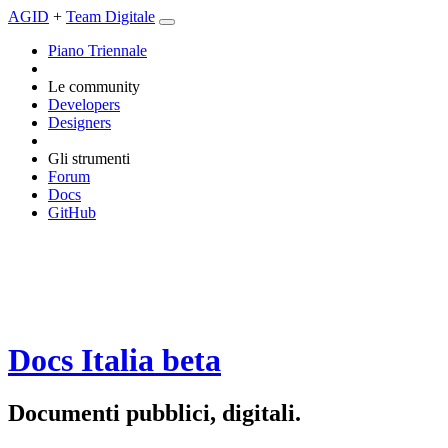
AGID
+
Team Digitale
Piano Triennale
Le community
Developers
Designers
Gli strumenti
Forum
Docs
GitHub
Docs Italia
beta
Documenti pubblici, digitali.