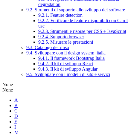
degradation
9.2. Strumenti di supporto allo sviluppo del software
9.2.1. Feature detection
9.2.2. Verificare le feature disponibili con Can I
use
9.2.3. Strumenti e risorse per CSS e JavaScript
9.2.4. Supporto browser
9.2.5. Misurare le prestazioni
9.3. Catalogo del riuso
9.4. Sviluppare con il design system .italia
9.4.1. Il framework Bootstrap Italia
9.4.2. Il kit di sviluppo React
9.4.3. Il kit di sviluppo Angular
9.5. Sviluppare con i modelli di sito e servizi
None
None
A
B
C
D
E
I
M