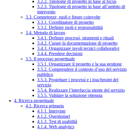
3.2.2. Tipologie di progetto in base al focus
3.2.3. Tipologie di progetto in base all’ambito di
intervento
3.3. Competenze, ruoli e figure coinvolte
3.3.1. Coordinatore di progetto
3.3.2. Definire ruoli e responsabilità
3.4. Metodo di lavoro
3.4.1. Definire processi, strumenti e rituali
3.4.2. Curare la documentazione di progetto
3.4.3. Organizzare tavoli tecnici collaborativi
3.4.4. Prendere decisioni
3.5. Il processo progettuale
3.5.1. Organizzare il progetto e la sua gestione
3.5.2. Comprendere il contesto d’uso del servizio
pubblico
3.5.3. Progettare i processi e i
touchpoint
del
servizio
3.5.4. Realizzare l’interfaccia utente del servizio
3.5.5. Validare la soluzione ottenuta
4. Ricerca progettuale
4.1. Ricerca primaria
4.1.1. Interviste
4.1.2. Questionari
4.1.3. Test di usabilità
4.1.4. Web analytics