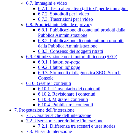
6.7. Immagini e video
6.7.1. Testo alternativo (alt text) per le immagini
6.7.2. Sottotitoli per i video
6.7.3. Trascrizioni per i video
6.8. Proprietà intellettuale e privacy
6.8.1. Pubblicazione di contenuti prodotti dalla
Pubblica Amministrazione
6.8.2. Pubblicazione di contenuti non prodotti
dalla Pubblica Amministrazione
6.8.3. Consenso dei soggetti ritratti
6.9. Ottimizzazione per i motori di ricerca (SEO)
6.9.1. I fattori
on-page
6.9.2. I fattori
off-page
6.9.3. Strumenti di diagnostica SEO: Search
Console
6.10. Gestire i contenuti
6.10.1. L’inventario dei contenuti
6.10.2. Revisionare i contenuti
6.10.3. Migrare i contenuti
6.10.4. Pubblicare i contenuti
7. Progettazione dell’interazione
7.1. Caratteristiche dell’interazione
7.2. User stories per definire l’interazione
7.2.1. Differenza tra scenari e user stories
7.3. Flussi di interazione