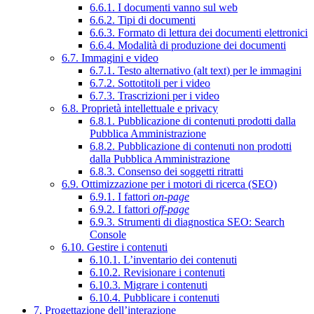
6.6.1. I documenti vanno sul web
6.6.2. Tipi di documenti
6.6.3. Formato di lettura dei documenti elettronici
6.6.4. Modalità di produzione dei documenti
6.7. Immagini e video
6.7.1. Testo alternativo (alt text) per le immagini
6.7.2. Sottotitoli per i video
6.7.3. Trascrizioni per i video
6.8. Proprietà intellettuale e privacy
6.8.1. Pubblicazione di contenuti prodotti dalla
Pubblica Amministrazione
6.8.2. Pubblicazione di contenuti non prodotti
dalla Pubblica Amministrazione
6.8.3. Consenso dei soggetti ritratti
6.9. Ottimizzazione per i motori di ricerca (SEO)
6.9.1. I fattori
on-page
6.9.2. I fattori
off-page
6.9.3. Strumenti di diagnostica SEO: Search
Console
6.10. Gestire i contenuti
6.10.1. L’inventario dei contenuti
6.10.2. Revisionare i contenuti
6.10.3. Migrare i contenuti
6.10.4. Pubblicare i contenuti
7. Progettazione dell’interazione