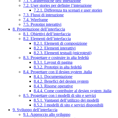
7.1. Caratteristiche dell’interazione
7.2. User stories per definire l’interazione
7.2.1. Differenza tra scenari e user stories
7.3. Flussi di interazione
7.4. Wireframe
7.5. Prototipi interattivi
8. Progettazione dell’interfaccia
8.1. Obiettivi dell’interfaccia
8.2. Elementi dell’interfaccia
8.2.1. Elementi di composizione
8.2.2. Elementi interattivi
8.2.3. Elementi testuali (microtesti)
8.3. Progettare e costruire in alta fedeltà
8.3.1. Layout di pagina
8.3.2. Prototipi in alta fedeltà
8.4. Progettare con il design system .italia
8.4.1. Documentazione
8.4.2. Benefici del design system
8.4.3. Risorse operative
8.4.4. Come contribuire al design system .italia
8.5. Progettare con i modelli di sito e servizi
8.5.1. Vantaggi dell’utilizzo dei modelli
8.5.2. I modelli di sito e servizi disponibili
9. Sviluppo dell’interfaccia
9.1. Approccio allo sviluppo