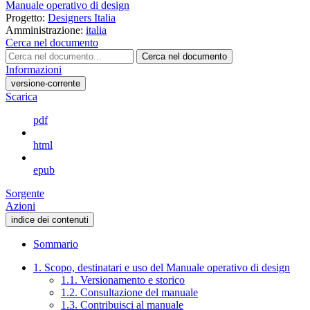
Manuale operativo di design
Progetto:
Designers Italia
Amministrazione:
italia
Cerca nel documento
Cerca nel documento
Informazioni
versione-corrente
Scarica
pdf
html
epub
Sorgente
Azioni
indice dei contenuti
Sommario
1. Scopo, destinatari e uso del Manuale operativo di design
1.1. Versionamento e storico
1.2. Consultazione del manuale
1.3. Contribuisci al manuale