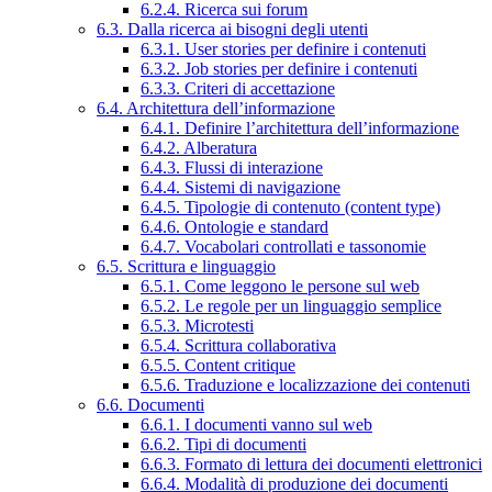
6.2.4. Ricerca sui forum
6.3. Dalla ricerca ai bisogni degli utenti
6.3.1. User stories per definire i contenuti
6.3.2. Job stories per definire i contenuti
6.3.3. Criteri di accettazione
6.4. Architettura dell’informazione
6.4.1. Definire l’architettura dell’informazione
6.4.2. Alberatura
6.4.3. Flussi di interazione
6.4.4. Sistemi di navigazione
6.4.5. Tipologie di contenuto (content type)
6.4.6. Ontologie e standard
6.4.7. Vocabolari controllati e tassonomie
6.5. Scrittura e linguaggio
6.5.1. Come leggono le persone sul web
6.5.2. Le regole per un linguaggio semplice
6.5.3. Microtesti
6.5.4. Scrittura collaborativa
6.5.5. Content critique
6.5.6. Traduzione e localizzazione dei contenuti
6.6. Documenti
6.6.1. I documenti vanno sul web
6.6.2. Tipi di documenti
6.6.3. Formato di lettura dei documenti elettronici
6.6.4. Modalità di produzione dei documenti