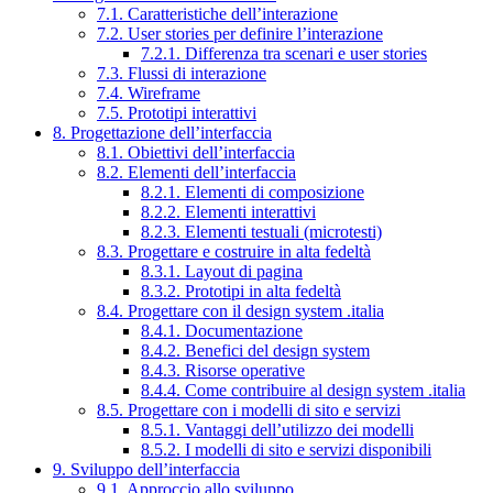
7.1. Caratteristiche dell’interazione
7.2. User stories per definire l’interazione
7.2.1. Differenza tra scenari e user stories
7.3. Flussi di interazione
7.4. Wireframe
7.5. Prototipi interattivi
8. Progettazione dell’interfaccia
8.1. Obiettivi dell’interfaccia
8.2. Elementi dell’interfaccia
8.2.1. Elementi di composizione
8.2.2. Elementi interattivi
8.2.3. Elementi testuali (microtesti)
8.3. Progettare e costruire in alta fedeltà
8.3.1. Layout di pagina
8.3.2. Prototipi in alta fedeltà
8.4. Progettare con il design system .italia
8.4.1. Documentazione
8.4.2. Benefici del design system
8.4.3. Risorse operative
8.4.4. Come contribuire al design system .italia
8.5. Progettare con i modelli di sito e servizi
8.5.1. Vantaggi dell’utilizzo dei modelli
8.5.2. I modelli di sito e servizi disponibili
9. Sviluppo dell’interfaccia
9.1. Approccio allo sviluppo