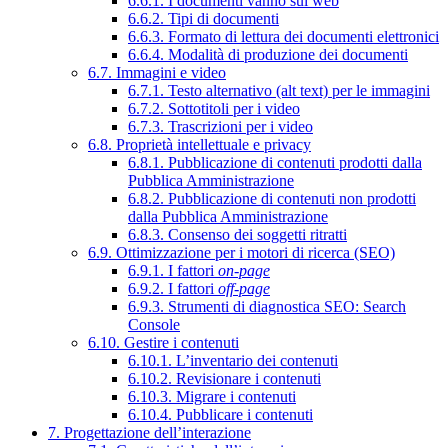
6.6.1. I documenti vanno sul web
6.6.2. Tipi di documenti
6.6.3. Formato di lettura dei documenti elettronici
6.6.4. Modalità di produzione dei documenti
6.7. Immagini e video
6.7.1. Testo alternativo (alt text) per le immagini
6.7.2. Sottotitoli per i video
6.7.3. Trascrizioni per i video
6.8. Proprietà intellettuale e privacy
6.8.1. Pubblicazione di contenuti prodotti dalla
Pubblica Amministrazione
6.8.2. Pubblicazione di contenuti non prodotti
dalla Pubblica Amministrazione
6.8.3. Consenso dei soggetti ritratti
6.9. Ottimizzazione per i motori di ricerca (SEO)
6.9.1. I fattori
on-page
6.9.2. I fattori
off-page
6.9.3. Strumenti di diagnostica SEO: Search
Console
6.10. Gestire i contenuti
6.10.1. L’inventario dei contenuti
6.10.2. Revisionare i contenuti
6.10.3. Migrare i contenuti
6.10.4. Pubblicare i contenuti
7. Progettazione dell’interazione