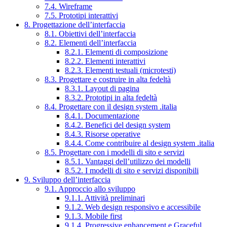
7.4. Wireframe
7.5. Prototipi interattivi
8. Progettazione dell’interfaccia
8.1. Obiettivi dell’interfaccia
8.2. Elementi dell’interfaccia
8.2.1. Elementi di composizione
8.2.2. Elementi interattivi
8.2.3. Elementi testuali (microtesti)
8.3. Progettare e costruire in alta fedeltà
8.3.1. Layout di pagina
8.3.2. Prototipi in alta fedeltà
8.4. Progettare con il design system .italia
8.4.1. Documentazione
8.4.2. Benefici del design system
8.4.3. Risorse operative
8.4.4. Come contribuire al design system .italia
8.5. Progettare con i modelli di sito e servizi
8.5.1. Vantaggi dell’utilizzo dei modelli
8.5.2. I modelli di sito e servizi disponibili
9. Sviluppo dell’interfaccia
9.1. Approccio allo sviluppo
9.1.1. Attività preliminari
9.1.2. Web design responsivo e accessibile
9.1.3. Mobile first
9.1.4. Progressive enhancement e Graceful