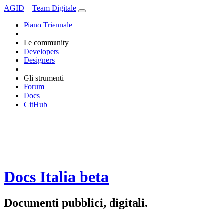
AGID
+
Team Digitale
Piano Triennale
Le community
Developers
Designers
Gli strumenti
Forum
Docs
GitHub
Docs Italia
beta
Documenti pubblici, digitali.