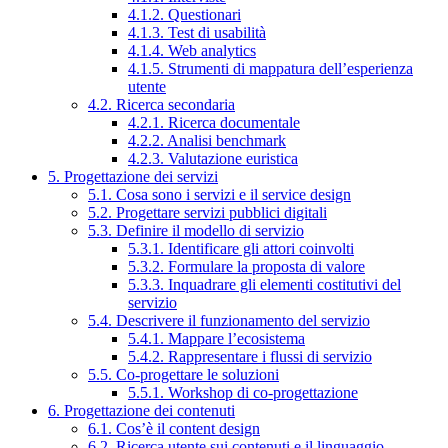
4.1.2. Questionari
4.1.3. Test di usabilità
4.1.4. Web analytics
4.1.5. Strumenti di mappatura dell’esperienza
utente
4.2. Ricerca secondaria
4.2.1. Ricerca documentale
4.2.2. Analisi benchmark
4.2.3. Valutazione euristica
5. Progettazione dei servizi
5.1. Cosa sono i servizi e il service design
5.2. Progettare servizi pubblici digitali
5.3. Definire il modello di servizio
5.3.1. Identificare gli attori coinvolti
5.3.2. Formulare la proposta di valore
5.3.3. Inquadrare gli elementi costitutivi del
servizio
5.4. Descrivere il funzionamento del servizio
5.4.1. Mappare l’ecosistema
5.4.2. Rappresentare i flussi di servizio
5.5. Co-progettare le soluzioni
5.5.1. Workshop di co-progettazione
6. Progettazione dei contenuti
6.1. Cos’è il content design
6.2. Ricerca utente sui contenuti e il linguaggio