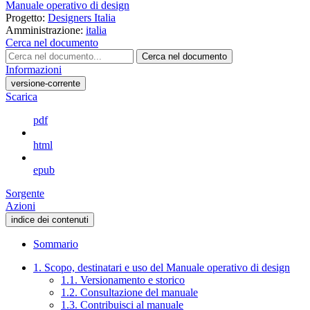
Manuale operativo di design
Progetto:
Designers Italia
Amministrazione:
italia
Cerca nel documento
Cerca nel documento
Informazioni
versione-corrente
Scarica
pdf
html
epub
Sorgente
Azioni
indice dei contenuti
Sommario
1. Scopo, destinatari e uso del Manuale operativo di design
1.1. Versionamento e storico
1.2. Consultazione del manuale
1.3. Contribuisci al manuale