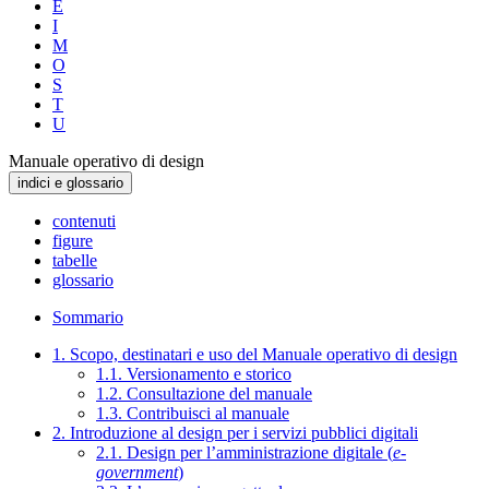
E
I
M
O
S
T
U
Manuale operativo di design
indici e glossario
contenuti
figure
tabelle
glossario
Sommario
1. Scopo, destinatari e uso del Manuale operativo di design
1.1. Versionamento e storico
1.2. Consultazione del manuale
1.3. Contribuisci al manuale
2. Introduzione al design per i servizi pubblici digitali
2.1. Design per l’amministrazione digitale (
e-
government
)