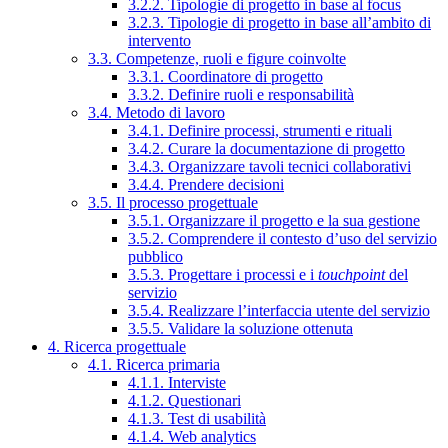
3.2.2. Tipologie di progetto in base al focus
3.2.3. Tipologie di progetto in base all’ambito di
intervento
3.3. Competenze, ruoli e figure coinvolte
3.3.1. Coordinatore di progetto
3.3.2. Definire ruoli e responsabilità
3.4. Metodo di lavoro
3.4.1. Definire processi, strumenti e rituali
3.4.2. Curare la documentazione di progetto
3.4.3. Organizzare tavoli tecnici collaborativi
3.4.4. Prendere decisioni
3.5. Il processo progettuale
3.5.1. Organizzare il progetto e la sua gestione
3.5.2. Comprendere il contesto d’uso del servizio
pubblico
3.5.3. Progettare i processi e i
touchpoint
del
servizio
3.5.4. Realizzare l’interfaccia utente del servizio
3.5.5. Validare la soluzione ottenuta
4. Ricerca progettuale
4.1. Ricerca primaria
4.1.1. Interviste
4.1.2. Questionari
4.1.3. Test di usabilità
4.1.4. Web analytics