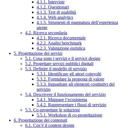
4.1.1. Interviste
4.1.2. Questionari
4.1.3. Test di usabilità
4.1.4. Web analytics
4.1.5. Strumenti di mappatura dell’esperienza
utente
4.2. Ricerca secondaria
4.2.1. Ricerca documentale
4.2.2. Analisi benchmark
4.2.3. Valutazione euristica
5. Progettazione dei servizi
5.1. Cosa sono i servizi e il service design
5.2. Progettare servizi pubblici digitali
5.3. Definire il modello di servizio
5.3.1. Identificare gli attori coinvolti
5.3.2. Formulare la proposta di valore
5.3.3. Inquadrare gli elementi costitutivi del
servizio
5.4. Descrivere il funzionamento del servizio
5.4.1. Mappare l’ecosistema
5.4.2. Rappresentare i flussi di servizio
5.5. Co-progettare le soluzioni
5.5.1. Workshop di co-progettazione
6. Progettazione dei contenuti
6.1. Cos’è il content design