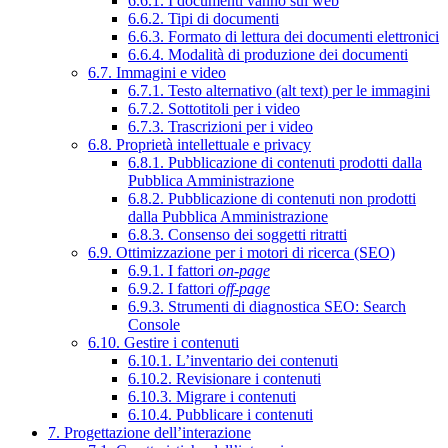
6.6.1. I documenti vanno sul web
6.6.2. Tipi di documenti
6.6.3. Formato di lettura dei documenti elettronici
6.6.4. Modalità di produzione dei documenti
6.7. Immagini e video
6.7.1. Testo alternativo (alt text) per le immagini
6.7.2. Sottotitoli per i video
6.7.3. Trascrizioni per i video
6.8. Proprietà intellettuale e privacy
6.8.1. Pubblicazione di contenuti prodotti dalla
Pubblica Amministrazione
6.8.2. Pubblicazione di contenuti non prodotti
dalla Pubblica Amministrazione
6.8.3. Consenso dei soggetti ritratti
6.9. Ottimizzazione per i motori di ricerca (SEO)
6.9.1. I fattori
on-page
6.9.2. I fattori
off-page
6.9.3. Strumenti di diagnostica SEO: Search
Console
6.10. Gestire i contenuti
6.10.1. L’inventario dei contenuti
6.10.2. Revisionare i contenuti
6.10.3. Migrare i contenuti
6.10.4. Pubblicare i contenuti
7. Progettazione dell’interazione