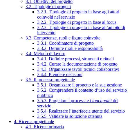
3.1. Obiettivi del progetto
3.2. Tipologie di progetti
3.2.1. Tipologie di progetto in base agli attori
coinvolti nel servizio
3.2.2. Tipologie di progetto in base al focus
3.2.3. Tipologie di progetto in base all’ambito di
intervento
3.3. Competenze, ruoli e figure coinvolte
3.3.1. Coordinatore di progetto
3.3.2. Definire ruoli e responsabilità
3.4. Metodo di lavoro
3.4.1. Definire processi, strumenti e rituali
3.4.2. Curare la documentazione di progetto
3.4.3. Organizzare tavoli tecnici collaborativi
3.4.4. Prendere decisioni
3.5. Il processo progettuale
3.5.1. Organizzare il progetto e la sua gestione
3.5.2. Comprendere il contesto d’uso del servizio
pubblico
3.5.3. Progettare i processi e i
touchpoint
del
servizio
3.5.4. Realizzare l’interfaccia utente del servizio
3.5.5. Validare la soluzione ottenuta
4. Ricerca progettuale
4.1. Ricerca primaria