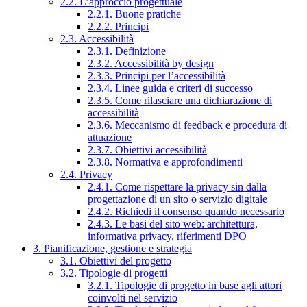
2.2. L’approccio progettuale
2.2.1. Buone pratiche
2.2.2. Principi
2.3. Accessibilità
2.3.1. Definizione
2.3.2. Accessibilità by design
2.3.3. Principi per l’accessibilità
2.3.4. Linee guida e criteri di successo
2.3.5. Come rilasciare una dichiarazione di
accessibilità
2.3.6. Meccanismo di feedback e procedura di
attuazione
2.3.7. Obiettivi accessibilità
2.3.8. Normativa e approfondimenti
2.4. Privacy
2.4.1. Come rispettare la privacy sin dalla
progettazione di un sito o servizio digitale
2.4.2. Richiedi il consenso quando necessario
2.4.3. Le basi del sito web: architettura,
informativa privacy, riferimenti DPO
3. Pianificazione, gestione e strategia
3.1. Obiettivi del progetto
3.2. Tipologie di progetti
3.2.1. Tipologie di progetto in base agli attori
coinvolti nel servizio