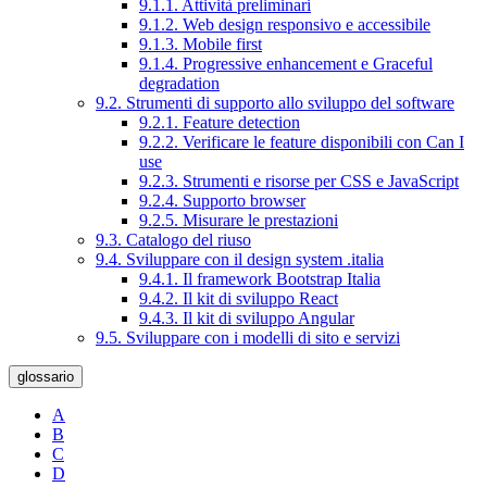
9.1.1. Attività preliminari
9.1.2. Web design responsivo e accessibile
9.1.3. Mobile first
9.1.4. Progressive enhancement e Graceful
degradation
9.2. Strumenti di supporto allo sviluppo del software
9.2.1. Feature detection
9.2.2. Verificare le feature disponibili con Can I
use
9.2.3. Strumenti e risorse per CSS e JavaScript
9.2.4. Supporto browser
9.2.5. Misurare le prestazioni
9.3. Catalogo del riuso
9.4. Sviluppare con il design system .italia
9.4.1. Il framework Bootstrap Italia
9.4.2. Il kit di sviluppo React
9.4.3. Il kit di sviluppo Angular
9.5. Sviluppare con i modelli di sito e servizi
glossario
A
B
C
D