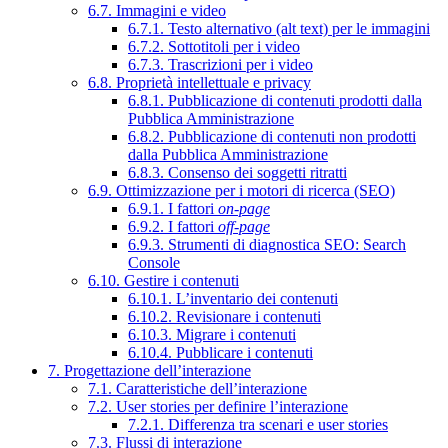
6.7. Immagini e video
6.7.1. Testo alternativo (alt text) per le immagini
6.7.2. Sottotitoli per i video
6.7.3. Trascrizioni per i video
6.8. Proprietà intellettuale e privacy
6.8.1. Pubblicazione di contenuti prodotti dalla
Pubblica Amministrazione
6.8.2. Pubblicazione di contenuti non prodotti
dalla Pubblica Amministrazione
6.8.3. Consenso dei soggetti ritratti
6.9. Ottimizzazione per i motori di ricerca (SEO)
6.9.1. I fattori
on-page
6.9.2. I fattori
off-page
6.9.3. Strumenti di diagnostica SEO: Search
Console
6.10. Gestire i contenuti
6.10.1. L’inventario dei contenuti
6.10.2. Revisionare i contenuti
6.10.3. Migrare i contenuti
6.10.4. Pubblicare i contenuti
7. Progettazione dell’interazione
7.1. Caratteristiche dell’interazione
7.2. User stories per definire l’interazione
7.2.1. Differenza tra scenari e user stories
7.3. Flussi di interazione