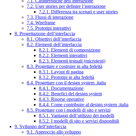
7.1. Caratteristiche dell’interazione
7.2. User stories per definire l’interazione
7.2.1. Differenza tra scenari e user stories
7.3. Flussi di interazione
7.4. Wireframe
7.5. Prototipi interattivi
8. Progettazione dell’interfaccia
8.1. Obiettivi dell’interfaccia
8.2. Elementi dell’interfaccia
8.2.1. Elementi di composizione
8.2.2. Elementi interattivi
8.2.3. Elementi testuali (microtesti)
8.3. Progettare e costruire in alta fedeltà
8.3.1. Layout di pagina
8.3.2. Prototipi in alta fedeltà
8.4. Progettare con il design system .italia
8.4.1. Documentazione
8.4.2. Benefici del design system
8.4.3. Risorse operative
8.4.4. Come contribuire al design system .italia
8.5. Progettare con i modelli di sito e servizi
8.5.1. Vantaggi dell’utilizzo dei modelli
8.5.2. I modelli di sito e servizi disponibili
9. Sviluppo dell’interfaccia
9.1. Approccio allo sviluppo