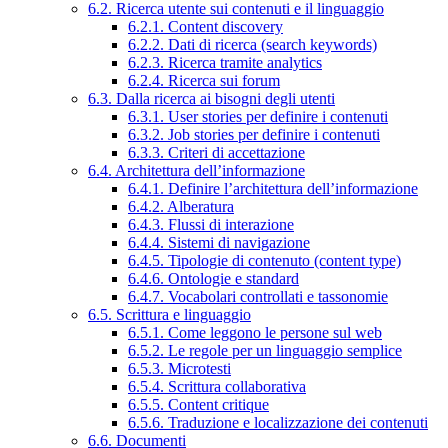
6.2. Ricerca utente sui contenuti e il linguaggio
6.2.1. Content discovery
6.2.2. Dati di ricerca (search keywords)
6.2.3. Ricerca tramite analytics
6.2.4. Ricerca sui forum
6.3. Dalla ricerca ai bisogni degli utenti
6.3.1. User stories per definire i contenuti
6.3.2. Job stories per definire i contenuti
6.3.3. Criteri di accettazione
6.4. Architettura dell’informazione
6.4.1. Definire l’architettura dell’informazione
6.4.2. Alberatura
6.4.3. Flussi di interazione
6.4.4. Sistemi di navigazione
6.4.5. Tipologie di contenuto (content type)
6.4.6. Ontologie e standard
6.4.7. Vocabolari controllati e tassonomie
6.5. Scrittura e linguaggio
6.5.1. Come leggono le persone sul web
6.5.2. Le regole per un linguaggio semplice
6.5.3. Microtesti
6.5.4. Scrittura collaborativa
6.5.5. Content critique
6.5.6. Traduzione e localizzazione dei contenuti
6.6. Documenti