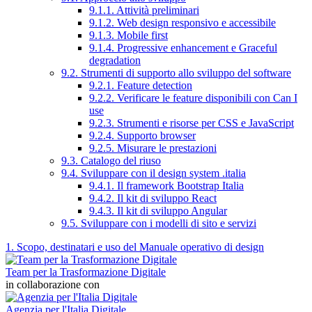
9.1.1. Attività preliminari
9.1.2. Web design responsivo e accessibile
9.1.3. Mobile first
9.1.4. Progressive enhancement e Graceful
degradation
9.2. Strumenti di supporto allo sviluppo del software
9.2.1. Feature detection
9.2.2. Verificare le feature disponibili con Can I
use
9.2.3. Strumenti e risorse per CSS e JavaScript
9.2.4. Supporto browser
9.2.5. Misurare le prestazioni
9.3. Catalogo del riuso
9.4. Sviluppare con il design system .italia
9.4.1. Il framework Bootstrap Italia
9.4.2. Il kit di sviluppo React
9.4.3. Il kit di sviluppo Angular
9.5. Sviluppare con i modelli di sito e servizi
1. Scopo, destinatari e uso del Manuale operativo di design
Team per la Trasformazione Digitale
in collaborazione con
Agenzia per l'Italia Digitale