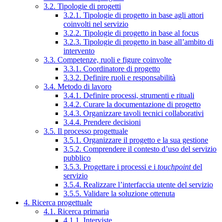
3.2. Tipologie di progetti
3.2.1. Tipologie di progetto in base agli attori
coinvolti nel servizio
3.2.2. Tipologie di progetto in base al focus
3.2.3. Tipologie di progetto in base all’ambito di
intervento
3.3. Competenze, ruoli e figure coinvolte
3.3.1. Coordinatore di progetto
3.3.2. Definire ruoli e responsabilità
3.4. Metodo di lavoro
3.4.1. Definire processi, strumenti e rituali
3.4.2. Curare la documentazione di progetto
3.4.3. Organizzare tavoli tecnici collaborativi
3.4.4. Prendere decisioni
3.5. Il processo progettuale
3.5.1. Organizzare il progetto e la sua gestione
3.5.2. Comprendere il contesto d’uso del servizio
pubblico
3.5.3. Progettare i processi e i
touchpoint
del
servizio
3.5.4. Realizzare l’interfaccia utente del servizio
3.5.5. Validare la soluzione ottenuta
4. Ricerca progettuale
4.1. Ricerca primaria
4.1.1. Interviste