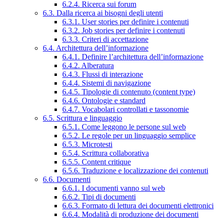
6.2.4. Ricerca sui forum
6.3. Dalla ricerca ai bisogni degli utenti
6.3.1. User stories per definire i contenuti
6.3.2. Job stories per definire i contenuti
6.3.3. Criteri di accettazione
6.4. Architettura dell’informazione
6.4.1. Definire l’architettura dell’informazione
6.4.2. Alberatura
6.4.3. Flussi di interazione
6.4.4. Sistemi di navigazione
6.4.5. Tipologie di contenuto (content type)
6.4.6. Ontologie e standard
6.4.7. Vocabolari controllati e tassonomie
6.5. Scrittura e linguaggio
6.5.1. Come leggono le persone sul web
6.5.2. Le regole per un linguaggio semplice
6.5.3. Microtesti
6.5.4. Scrittura collaborativa
6.5.5. Content critique
6.5.6. Traduzione e localizzazione dei contenuti
6.6. Documenti
6.6.1. I documenti vanno sul web
6.6.2. Tipi di documenti
6.6.3. Formato di lettura dei documenti elettronici
6.6.4. Modalità di produzione dei documenti