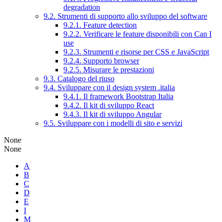
degradation
9.2. Strumenti di supporto allo sviluppo del software
9.2.1. Feature detection
9.2.2. Verificare le feature disponibili con Can I
use
9.2.3. Strumenti e risorse per CSS e JavaScript
9.2.4. Supporto browser
9.2.5. Misurare le prestazioni
9.3. Catalogo del riuso
9.4. Sviluppare con il design system .italia
9.4.1. Il framework Bootstrap Italia
9.4.2. Il kit di sviluppo React
9.4.3. Il kit di sviluppo Angular
9.5. Sviluppare con i modelli di sito e servizi
None
None
A
B
C
D
E
I
M