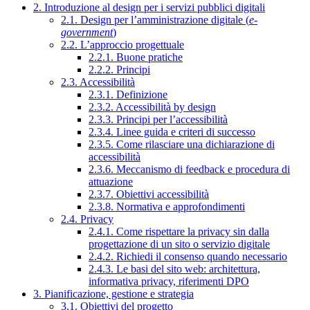
2. Introduzione al design per i servizi pubblici digitali
2.1. Design per l’amministrazione digitale (
e-
government
)
2.2. L’approccio progettuale
2.2.1. Buone pratiche
2.2.2. Principi
2.3. Accessibilità
2.3.1. Definizione
2.3.2. Accessibilità by design
2.3.3. Principi per l’accessibilità
2.3.4. Linee guida e criteri di successo
2.3.5. Come rilasciare una dichiarazione di
accessibilità
2.3.6. Meccanismo di feedback e procedura di
attuazione
2.3.7. Obiettivi accessibilità
2.3.8. Normativa e approfondimenti
2.4. Privacy
2.4.1. Come rispettare la privacy sin dalla
progettazione di un sito o servizio digitale
2.4.2. Richiedi il consenso quando necessario
2.4.3. Le basi del sito web: architettura,
informativa privacy, riferimenti DPO
3. Pianificazione, gestione e strategia
3.1. Obiettivi del progetto