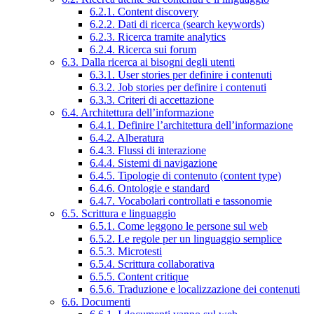
6.2.1. Content discovery
6.2.2. Dati di ricerca (search keywords)
6.2.3. Ricerca tramite analytics
6.2.4. Ricerca sui forum
6.3. Dalla ricerca ai bisogni degli utenti
6.3.1. User stories per definire i contenuti
6.3.2. Job stories per definire i contenuti
6.3.3. Criteri di accettazione
6.4. Architettura dell’informazione
6.4.1. Definire l’architettura dell’informazione
6.4.2. Alberatura
6.4.3. Flussi di interazione
6.4.4. Sistemi di navigazione
6.4.5. Tipologie di contenuto (content type)
6.4.6. Ontologie e standard
6.4.7. Vocabolari controllati e tassonomie
6.5. Scrittura e linguaggio
6.5.1. Come leggono le persone sul web
6.5.2. Le regole per un linguaggio semplice
6.5.3. Microtesti
6.5.4. Scrittura collaborativa
6.5.5. Content critique
6.5.6. Traduzione e localizzazione dei contenuti
6.6. Documenti