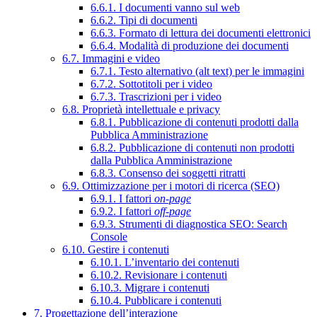
6.6.1. I documenti vanno sul web
6.6.2. Tipi di documenti
6.6.3. Formato di lettura dei documenti elettronici
6.6.4. Modalità di produzione dei documenti
6.7. Immagini e video
6.7.1. Testo alternativo (alt text) per le immagini
6.7.2. Sottotitoli per i video
6.7.3. Trascrizioni per i video
6.8. Proprietà intellettuale e privacy
6.8.1. Pubblicazione di contenuti prodotti dalla
Pubblica Amministrazione
6.8.2. Pubblicazione di contenuti non prodotti
dalla Pubblica Amministrazione
6.8.3. Consenso dei soggetti ritratti
6.9. Ottimizzazione per i motori di ricerca (SEO)
6.9.1. I fattori
on-page
6.9.2. I fattori
off-page
6.9.3. Strumenti di diagnostica SEO: Search
Console
6.10. Gestire i contenuti
6.10.1. L’inventario dei contenuti
6.10.2. Revisionare i contenuti
6.10.3. Migrare i contenuti
6.10.4. Pubblicare i contenuti
7. Progettazione dell’interazione