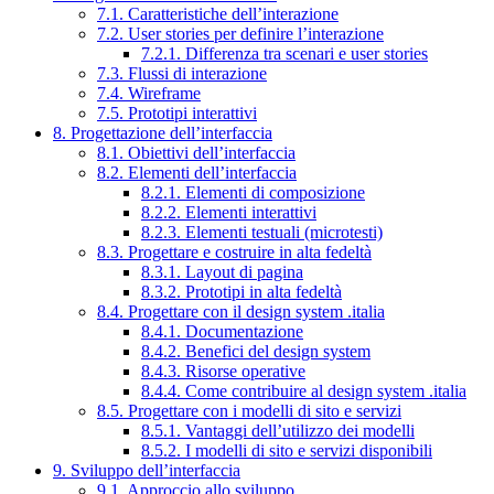
7.1. Caratteristiche dell’interazione
7.2. User stories per definire l’interazione
7.2.1. Differenza tra scenari e user stories
7.3. Flussi di interazione
7.4. Wireframe
7.5. Prototipi interattivi
8. Progettazione dell’interfaccia
8.1. Obiettivi dell’interfaccia
8.2. Elementi dell’interfaccia
8.2.1. Elementi di composizione
8.2.2. Elementi interattivi
8.2.3. Elementi testuali (microtesti)
8.3. Progettare e costruire in alta fedeltà
8.3.1. Layout di pagina
8.3.2. Prototipi in alta fedeltà
8.4. Progettare con il design system .italia
8.4.1. Documentazione
8.4.2. Benefici del design system
8.4.3. Risorse operative
8.4.4. Come contribuire al design system .italia
8.5. Progettare con i modelli di sito e servizi
8.5.1. Vantaggi dell’utilizzo dei modelli
8.5.2. I modelli di sito e servizi disponibili
9. Sviluppo dell’interfaccia
9.1. Approccio allo sviluppo