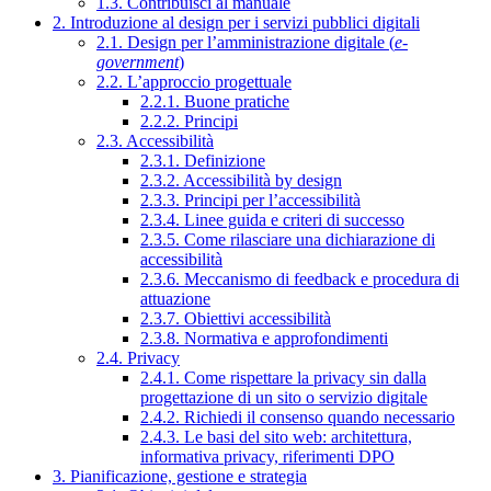
1.3. Contribuisci al manuale
2. Introduzione al design per i servizi pubblici digitali
2.1. Design per l’amministrazione digitale (
e-
government
)
2.2. L’approccio progettuale
2.2.1. Buone pratiche
2.2.2. Principi
2.3. Accessibilità
2.3.1. Definizione
2.3.2. Accessibilità by design
2.3.3. Principi per l’accessibilità
2.3.4. Linee guida e criteri di successo
2.3.5. Come rilasciare una dichiarazione di
accessibilità
2.3.6. Meccanismo di feedback e procedura di
attuazione
2.3.7. Obiettivi accessibilità
2.3.8. Normativa e approfondimenti
2.4. Privacy
2.4.1. Come rispettare la privacy sin dalla
progettazione di un sito o servizio digitale
2.4.2. Richiedi il consenso quando necessario
2.4.3. Le basi del sito web: architettura,
informativa privacy, riferimenti DPO
3. Pianificazione, gestione e strategia