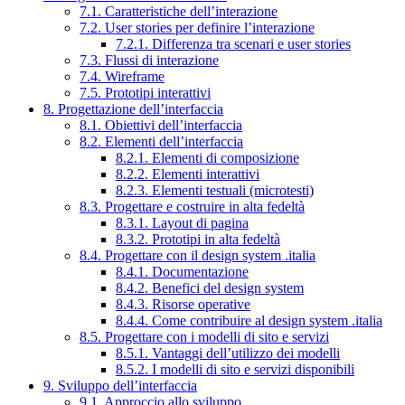
7.1. Caratteristiche dell’interazione
7.2. User stories per definire l’interazione
7.2.1. Differenza tra scenari e user stories
7.3. Flussi di interazione
7.4. Wireframe
7.5. Prototipi interattivi
8. Progettazione dell’interfaccia
8.1. Obiettivi dell’interfaccia
8.2. Elementi dell’interfaccia
8.2.1. Elementi di composizione
8.2.2. Elementi interattivi
8.2.3. Elementi testuali (microtesti)
8.3. Progettare e costruire in alta fedeltà
8.3.1. Layout di pagina
8.3.2. Prototipi in alta fedeltà
8.4. Progettare con il design system .italia
8.4.1. Documentazione
8.4.2. Benefici del design system
8.4.3. Risorse operative
8.4.4. Come contribuire al design system .italia
8.5. Progettare con i modelli di sito e servizi
8.5.1. Vantaggi dell’utilizzo dei modelli
8.5.2. I modelli di sito e servizi disponibili
9. Sviluppo dell’interfaccia
9.1. Approccio allo sviluppo