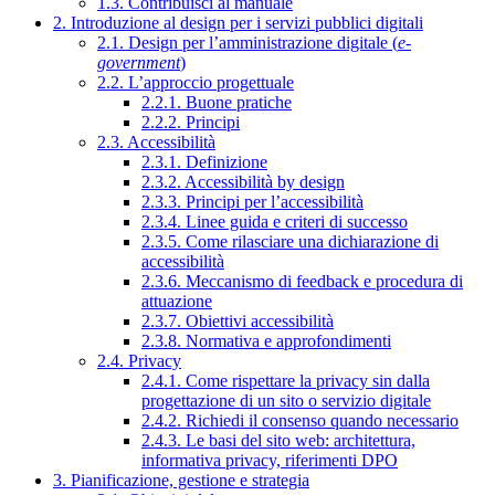
1.3. Contribuisci al manuale
2. Introduzione al design per i servizi pubblici digitali
2.1. Design per l’amministrazione digitale (
e-
government
)
2.2. L’approccio progettuale
2.2.1. Buone pratiche
2.2.2. Principi
2.3. Accessibilità
2.3.1. Definizione
2.3.2. Accessibilità by design
2.3.3. Principi per l’accessibilità
2.3.4. Linee guida e criteri di successo
2.3.5. Come rilasciare una dichiarazione di
accessibilità
2.3.6. Meccanismo di feedback e procedura di
attuazione
2.3.7. Obiettivi accessibilità
2.3.8. Normativa e approfondimenti
2.4. Privacy
2.4.1. Come rispettare la privacy sin dalla
progettazione di un sito o servizio digitale
2.4.2. Richiedi il consenso quando necessario
2.4.3. Le basi del sito web: architettura,
informativa privacy, riferimenti DPO
3. Pianificazione, gestione e strategia