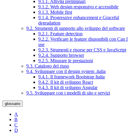
9.1.1. Attività preliminari
9.1.2. Web design responsivo e accessibile
9.1.3. Mobile first
9.1.4. Progressive enhancement e Graceful
degradation
9.2. Strumenti di supporto allo sviluppo del software
9.2.1. Feature detection
9.2.2. Verificare le feature disponibili con Can I
use
9.2.3. Strumenti e risorse per CSS e JavaScript
9.2.4. Supporto browser
9.2.5. Misurare le prestazioni
9.3. Catalogo del riuso
9.4. Sviluppare con il design system .italia
9.4.1. Il framework Bootstrap Italia
9.4.2. Il kit di sviluppo React
9.4.3. Il kit di sviluppo Angular
9.5. Sviluppare con i modelli di sito e servizi
glossario
A
B
C
D