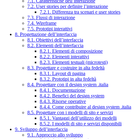
7.1. Caratteristiche dell’interazione
7.2. User stories per definire l’interazione
7.2.1. Differenza tra scenari e user stories
7.3. Flussi di interazione
7.4. Wireframe
7.5. Prototipi interattivi
8. Progettazione dell’interfaccia
8.1. Obiettivi dell’interfaccia
8.2. Elementi dell’interfaccia
8.2.1. Elementi di composizione
8.2.2. Elementi interattivi
8.2.3. Elementi testuali (microtesti)
8.3. Progettare e costruire in alta fedeltà
8.3.1. Layout di pagina
8.3.2. Prototipi in alta fedeltà
8.4. Progettare con il design system .italia
8.4.1. Documentazione
8.4.2. Benefici del design system
8.4.3. Risorse operative
8.4.4. Come contribuire al design system .italia
8.5. Progettare con i modelli di sito e servizi
8.5.1. Vantaggi dell’utilizzo dei modelli
8.5.2. I modelli di sito e servizi disponibili
9. Sviluppo dell’interfaccia
9.1. Approccio allo sviluppo