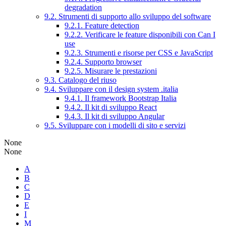
degradation
9.2. Strumenti di supporto allo sviluppo del software
9.2.1. Feature detection
9.2.2. Verificare le feature disponibili con Can I
use
9.2.3. Strumenti e risorse per CSS e JavaScript
9.2.4. Supporto browser
9.2.5. Misurare le prestazioni
9.3. Catalogo del riuso
9.4. Sviluppare con il design system .italia
9.4.1. Il framework Bootstrap Italia
9.4.2. Il kit di sviluppo React
9.4.3. Il kit di sviluppo Angular
9.5. Sviluppare con i modelli di sito e servizi
None
None
A
B
C
D
E
I
M