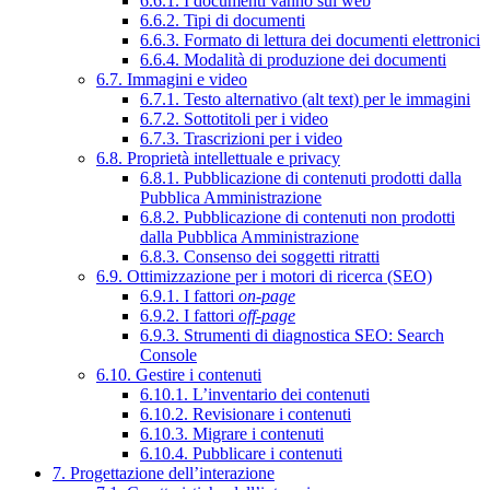
6.6.1. I documenti vanno sul web
6.6.2. Tipi di documenti
6.6.3. Formato di lettura dei documenti elettronici
6.6.4. Modalità di produzione dei documenti
6.7. Immagini e video
6.7.1. Testo alternativo (alt text) per le immagini
6.7.2. Sottotitoli per i video
6.7.3. Trascrizioni per i video
6.8. Proprietà intellettuale e privacy
6.8.1. Pubblicazione di contenuti prodotti dalla
Pubblica Amministrazione
6.8.2. Pubblicazione di contenuti non prodotti
dalla Pubblica Amministrazione
6.8.3. Consenso dei soggetti ritratti
6.9. Ottimizzazione per i motori di ricerca (SEO)
6.9.1. I fattori
on-page
6.9.2. I fattori
off-page
6.9.3. Strumenti di diagnostica SEO: Search
Console
6.10. Gestire i contenuti
6.10.1. L’inventario dei contenuti
6.10.2. Revisionare i contenuti
6.10.3. Migrare i contenuti
6.10.4. Pubblicare i contenuti
7. Progettazione dell’interazione