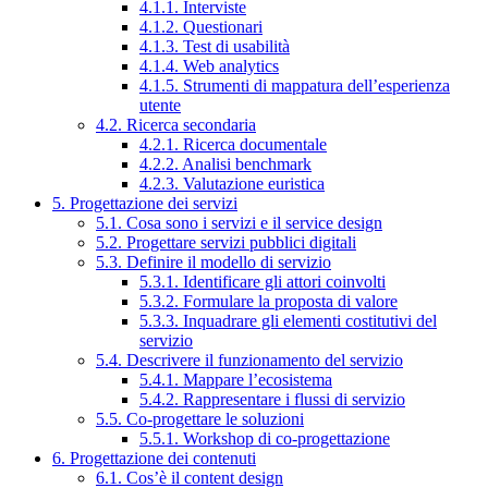
4.1.1. Interviste
4.1.2. Questionari
4.1.3. Test di usabilità
4.1.4. Web analytics
4.1.5. Strumenti di mappatura dell’esperienza
utente
4.2. Ricerca secondaria
4.2.1. Ricerca documentale
4.2.2. Analisi benchmark
4.2.3. Valutazione euristica
5. Progettazione dei servizi
5.1. Cosa sono i servizi e il service design
5.2. Progettare servizi pubblici digitali
5.3. Definire il modello di servizio
5.3.1. Identificare gli attori coinvolti
5.3.2. Formulare la proposta di valore
5.3.3. Inquadrare gli elementi costitutivi del
servizio
5.4. Descrivere il funzionamento del servizio
5.4.1. Mappare l’ecosistema
5.4.2. Rappresentare i flussi di servizio
5.5. Co-progettare le soluzioni
5.5.1. Workshop di co-progettazione
6. Progettazione dei contenuti
6.1. Cos’è il content design