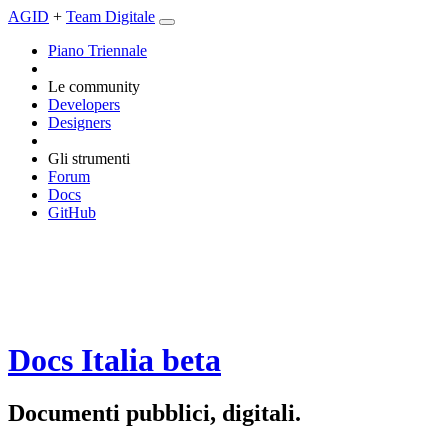
AGID
+
Team Digitale
Piano Triennale
Le community
Developers
Designers
Gli strumenti
Forum
Docs
GitHub
Docs Italia
beta
Documenti pubblici, digitali.