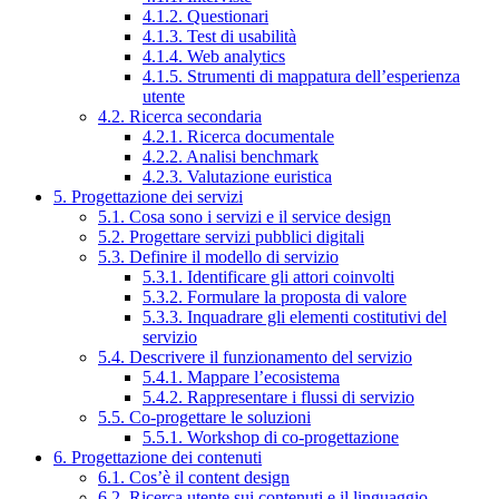
4.1.2. Questionari
4.1.3. Test di usabilità
4.1.4. Web analytics
4.1.5. Strumenti di mappatura dell’esperienza
utente
4.2. Ricerca secondaria
4.2.1. Ricerca documentale
4.2.2. Analisi benchmark
4.2.3. Valutazione euristica
5. Progettazione dei servizi
5.1. Cosa sono i servizi e il service design
5.2. Progettare servizi pubblici digitali
5.3. Definire il modello di servizio
5.3.1. Identificare gli attori coinvolti
5.3.2. Formulare la proposta di valore
5.3.3. Inquadrare gli elementi costitutivi del
servizio
5.4. Descrivere il funzionamento del servizio
5.4.1. Mappare l’ecosistema
5.4.2. Rappresentare i flussi di servizio
5.5. Co-progettare le soluzioni
5.5.1. Workshop di co-progettazione
6. Progettazione dei contenuti
6.1. Cos’è il content design
6.2. Ricerca utente sui contenuti e il linguaggio