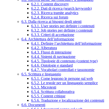
6.2.1. Content discovery
6.2.2. Dati di ricerca (search keywords)
6.2.3. Ricerca tramite analytics
6.2.4. Ricerca sui forum
6.3. Dalla ricerca ai bisogni degli utenti
6.3.1. User stories per definire i contenuti
6.3.2. Job stories per definire i contenuti
6.3.3. Criteri di accettazione
6.4. Architettura dell’informazione
6.4.1. Definire l’architettura dell’informazione
6.4.2. Alberatura
6.4.3. Flussi di interazione
6.4.4. Sistemi di navigazione
6.4.5. Tipologie di contenuto (content type)
6.4.6. Ontologie e standard
6.4.7. Vocabolari controllati e tassonomie
6.5. Scrittura e linguaggio
6.5.1. Come leggono le persone sul web
6.5.2. Le regole per un linguaggio semplice
6.5.3. Microtesti
6.5.4. Scrittura collaborativa
6.5.5. Content critique
6.5.6. Traduzione e localizzazione dei contenuti
6.6. Documenti