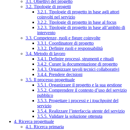
3.1. Obiettivi del progetto
3.2. Tipologie di progetti
3.2.1. Tipologie di progetto in base agli attori
coinvolti nel servizio
3.2.2. Tipologie di progetto in base al focus
3.2.3. Tipologie di progetto in base all’ambito di
intervento
3.3. Competenze, ruoli e figure coinvolte
3.3.1. Coordinatore di progetto
3.3.2. Definire ruoli e responsabilità
3.4. Metodo di lavoro
3.4.1. Definire processi, strumenti e rituali
3.4.2. Curare la documentazione di progetto
3.4.3. Organizzare tavoli tecnici collaborativi
3.4.4. Prendere decisioni
3.5. Il processo progettuale
3.5.1. Organizzare il progetto e la sua gestione
3.5.2. Comprendere il contesto d’uso del servizio
pubblico
3.5.3. Progettare i processi e i
touchpoint
del
servizio
3.5.4. Realizzare l’interfaccia utente del servizio
3.5.5. Validare la soluzione ottenuta
4. Ricerca progettuale
4.1. Ricerca primaria