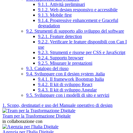
9.1.1. Attività preliminari
9.1.2. Web design responsivo e accessibile
9.1.3. Mobile first
9.1.4. Progressive enhancement e Graceful
degradation
9.2. Strumenti di supporto allo sviluppo del software
9.2.1. Feature detection
9.2.2. Verificare le feature disponibili con Can I
use
9.2.3. Strumenti e risorse per CSS e JavaScript
9.2.4. Supporto browser
9.2.5. Misurare le prestazioni
9.3. Catalogo del riuso
9.4. Sviluppare con il design system .italia
9.4.1. Il framework Bootstrap Italia
9.4.2. Il kit di sviluppo React
9.4.3. Il kit di sviluppo Angular
9.5. Sviluppare con i modelli di sito e servizi
1. Scopo, destinatari e uso del Manuale operativo di design
Team per la Trasformazione Digitale
in collaborazione con
Agenzia per l'Italia Digitale