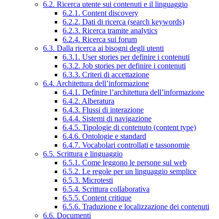
6.2. Ricerca utente sui contenuti e il linguaggio
6.2.1. Content discovery
6.2.2. Dati di ricerca (search keywords)
6.2.3. Ricerca tramite analytics
6.2.4. Ricerca sui forum
6.3. Dalla ricerca ai bisogni degli utenti
6.3.1. User stories per definire i contenuti
6.3.2. Job stories per definire i contenuti
6.3.3. Criteri di accettazione
6.4. Architettura dell’informazione
6.4.1. Definire l’architettura dell’informazione
6.4.2. Alberatura
6.4.3. Flussi di interazione
6.4.4. Sistemi di navigazione
6.4.5. Tipologie di contenuto (content type)
6.4.6. Ontologie e standard
6.4.7. Vocabolari controllati e tassonomie
6.5. Scrittura e linguaggio
6.5.1. Come leggono le persone sul web
6.5.2. Le regole per un linguaggio semplice
6.5.3. Microtesti
6.5.4. Scrittura collaborativa
6.5.5. Content critique
6.5.6. Traduzione e localizzazione dei contenuti
6.6. Documenti