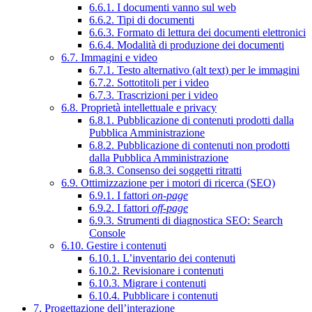
6.6.1. I documenti vanno sul web
6.6.2. Tipi di documenti
6.6.3. Formato di lettura dei documenti elettronici
6.6.4. Modalità di produzione dei documenti
6.7. Immagini e video
6.7.1. Testo alternativo (alt text) per le immagini
6.7.2. Sottotitoli per i video
6.7.3. Trascrizioni per i video
6.8. Proprietà intellettuale e privacy
6.8.1. Pubblicazione di contenuti prodotti dalla
Pubblica Amministrazione
6.8.2. Pubblicazione di contenuti non prodotti
dalla Pubblica Amministrazione
6.8.3. Consenso dei soggetti ritratti
6.9. Ottimizzazione per i motori di ricerca (SEO)
6.9.1. I fattori
on-page
6.9.2. I fattori
off-page
6.9.3. Strumenti di diagnostica SEO: Search
Console
6.10. Gestire i contenuti
6.10.1. L’inventario dei contenuti
6.10.2. Revisionare i contenuti
6.10.3. Migrare i contenuti
6.10.4. Pubblicare i contenuti
7. Progettazione dell’interazione