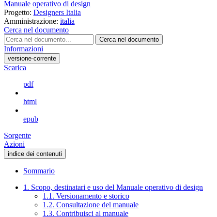
Manuale operativo di design
Progetto:
Designers Italia
Amministrazione:
italia
Cerca nel documento
Cerca nel documento
Informazioni
versione-corrente
Scarica
pdf
html
epub
Sorgente
Azioni
indice dei contenuti
Sommario
1. Scopo, destinatari e uso del Manuale operativo di design
1.1. Versionamento e storico
1.2. Consultazione del manuale
1.3. Contribuisci al manuale