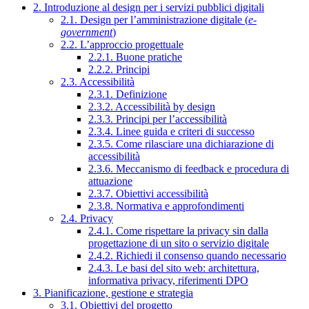
2. Introduzione al design per i servizi pubblici digitali
2.1. Design per l’amministrazione digitale (
e-
government
)
2.2. L’approccio progettuale
2.2.1. Buone pratiche
2.2.2. Principi
2.3. Accessibilità
2.3.1. Definizione
2.3.2. Accessibilità by design
2.3.3. Principi per l’accessibilità
2.3.4. Linee guida e criteri di successo
2.3.5. Come rilasciare una dichiarazione di
accessibilità
2.3.6. Meccanismo di feedback e procedura di
attuazione
2.3.7. Obiettivi accessibilità
2.3.8. Normativa e approfondimenti
2.4. Privacy
2.4.1. Come rispettare la privacy sin dalla
progettazione di un sito o servizio digitale
2.4.2. Richiedi il consenso quando necessario
2.4.3. Le basi del sito web: architettura,
informativa privacy, riferimenti DPO
3. Pianificazione, gestione e strategia
3.1. Obiettivi del progetto