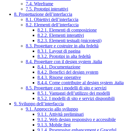
7.4. Wireframe
7.5. Prototipi interattivi
8. Progettazione dell’interfaccia
8.1. Obiettivi dell’interfaccia
8.2. Elementi dell’interfaccia
8.2.1. Elementi di composizione
8.2.2. Elementi interattivi
8.2.3. Elementi testuali (microtesti)
8.3. Progettare e costruire in alta fedeltà
8.3.1. Layout di pagina
8.3.2. Prototipi in alta fedeltà
8.4. Progettare con il design system .italia
8.4.1. Documentazione
8.4.2. Benefici del design system
8.4.3. Risorse operative
8.4.4. Come contribuire al design system .italia
8.5. Progettare con i modelli di sito e servizi
8.5.1. Vantaggi dell’utilizzo dei modelli
8.5.2. I modelli di sito e servizi disponibili
9. Sviluppo dell’interfaccia
9.1. Approccio allo sviluppo
9.1.1. Attività preliminari
9.1.2. Web design responsivo e accessibile
9.1.3. Mobile first
9.1.4. Progressive enhancement e Graceful