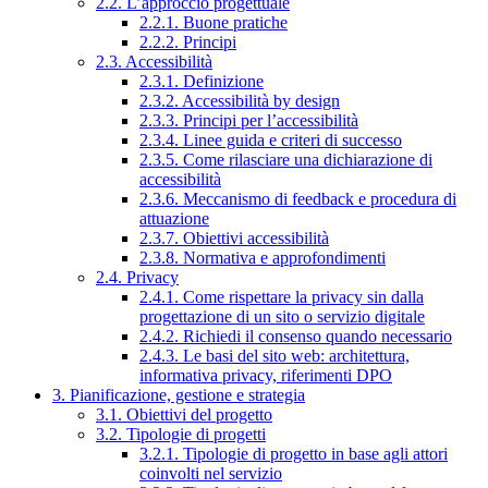
2.2. L’approccio progettuale
2.2.1. Buone pratiche
2.2.2. Principi
2.3. Accessibilità
2.3.1. Definizione
2.3.2. Accessibilità by design
2.3.3. Principi per l’accessibilità
2.3.4. Linee guida e criteri di successo
2.3.5. Come rilasciare una dichiarazione di
accessibilità
2.3.6. Meccanismo di feedback e procedura di
attuazione
2.3.7. Obiettivi accessibilità
2.3.8. Normativa e approfondimenti
2.4. Privacy
2.4.1. Come rispettare la privacy sin dalla
progettazione di un sito o servizio digitale
2.4.2. Richiedi il consenso quando necessario
2.4.3. Le basi del sito web: architettura,
informativa privacy, riferimenti DPO
3. Pianificazione, gestione e strategia
3.1. Obiettivi del progetto
3.2. Tipologie di progetti
3.2.1. Tipologie di progetto in base agli attori
coinvolti nel servizio