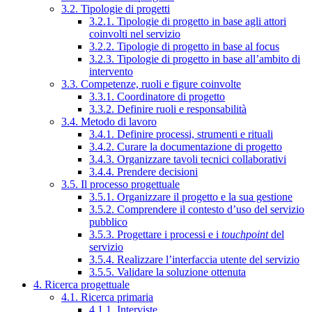
3.2. Tipologie di progetti
3.2.1. Tipologie di progetto in base agli attori
coinvolti nel servizio
3.2.2. Tipologie di progetto in base al focus
3.2.3. Tipologie di progetto in base all’ambito di
intervento
3.3. Competenze, ruoli e figure coinvolte
3.3.1. Coordinatore di progetto
3.3.2. Definire ruoli e responsabilità
3.4. Metodo di lavoro
3.4.1. Definire processi, strumenti e rituali
3.4.2. Curare la documentazione di progetto
3.4.3. Organizzare tavoli tecnici collaborativi
3.4.4. Prendere decisioni
3.5. Il processo progettuale
3.5.1. Organizzare il progetto e la sua gestione
3.5.2. Comprendere il contesto d’uso del servizio
pubblico
3.5.3. Progettare i processi e i
touchpoint
del
servizio
3.5.4. Realizzare l’interfaccia utente del servizio
3.5.5. Validare la soluzione ottenuta
4. Ricerca progettuale
4.1. Ricerca primaria
4.1.1. Interviste