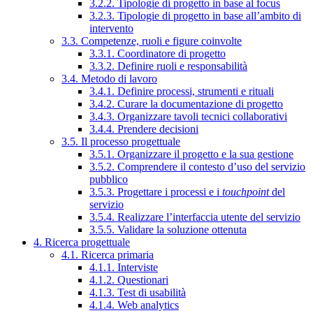
3.2.2. Tipologie di progetto in base al focus
3.2.3. Tipologie di progetto in base all’ambito di
intervento
3.3. Competenze, ruoli e figure coinvolte
3.3.1. Coordinatore di progetto
3.3.2. Definire ruoli e responsabilità
3.4. Metodo di lavoro
3.4.1. Definire processi, strumenti e rituali
3.4.2. Curare la documentazione di progetto
3.4.3. Organizzare tavoli tecnici collaborativi
3.4.4. Prendere decisioni
3.5. Il processo progettuale
3.5.1. Organizzare il progetto e la sua gestione
3.5.2. Comprendere il contesto d’uso del servizio
pubblico
3.5.3. Progettare i processi e i
touchpoint
del
servizio
3.5.4. Realizzare l’interfaccia utente del servizio
3.5.5. Validare la soluzione ottenuta
4. Ricerca progettuale
4.1. Ricerca primaria
4.1.1. Interviste
4.1.2. Questionari
4.1.3. Test di usabilità
4.1.4. Web analytics