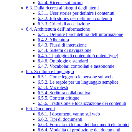
6.2.4. Ricerca sui forum
6.3. Dalla ricerca ai bisogni degli utenti
6.3.1. User stories per definire i contenuti
6.3.2. Job stories per definire i contenuti
6.3.3. Criteri di accettazione
6.4. Architettura dell’informazione
6.4.1. Definire l’architettura dell’informazione
6.4.2. Alberatura
6.4.3. Flussi di interazione
6.4.4. Sistemi di navigazione
6.4.5. Tipologie di contenuto (content type)
6.4.6. Ontologie e standard
6.4.7. Vocabolari controllati e tassonomie
6.5. Scrittura e linguaggio
6.5.1. Come leggono le persone sul web
6.5.2. Le regole per un linguaggio semplice
6.5.3. Microtesti
6.5.4. Scrittura collaborativa
6.5.5. Content critique
6.5.6. Traduzione e localizzazione dei contenuti
6.6. Documenti
6.6.1. I documenti vanno sul web
6.6.2. Tipi di documenti
6.6.3. Formato di lettura dei documenti elettronici
6.6.4. Modalità di produzione dei documenti