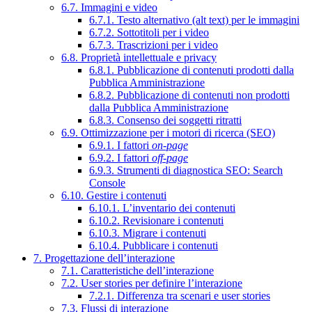
6.7. Immagini e video
6.7.1. Testo alternativo (alt text) per le immagini
6.7.2. Sottotitoli per i video
6.7.3. Trascrizioni per i video
6.8. Proprietà intellettuale e privacy
6.8.1. Pubblicazione di contenuti prodotti dalla
Pubblica Amministrazione
6.8.2. Pubblicazione di contenuti non prodotti
dalla Pubblica Amministrazione
6.8.3. Consenso dei soggetti ritratti
6.9. Ottimizzazione per i motori di ricerca (SEO)
6.9.1. I fattori
on-page
6.9.2. I fattori
off-page
6.9.3. Strumenti di diagnostica SEO: Search
Console
6.10. Gestire i contenuti
6.10.1. L’inventario dei contenuti
6.10.2. Revisionare i contenuti
6.10.3. Migrare i contenuti
6.10.4. Pubblicare i contenuti
7. Progettazione dell’interazione
7.1. Caratteristiche dell’interazione
7.2. User stories per definire l’interazione
7.2.1. Differenza tra scenari e user stories
7.3. Flussi di interazione