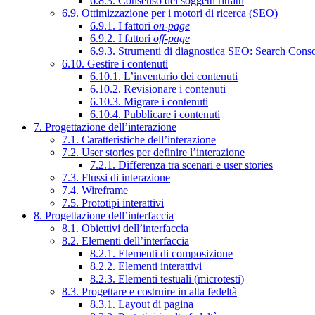
6.8.3. Consenso dei soggetti ritratti
6.9. Ottimizzazione per i motori di ricerca (SEO)
6.9.1. I fattori
on-page
6.9.2. I fattori
off-page
6.9.3. Strumenti di diagnostica SEO: Search Cons
6.10. Gestire i contenuti
6.10.1. L’inventario dei contenuti
6.10.2. Revisionare i contenuti
6.10.3. Migrare i contenuti
6.10.4. Pubblicare i contenuti
7. Progettazione dell’interazione
7.1. Caratteristiche dell’interazione
7.2. User stories per definire l’interazione
7.2.1. Differenza tra scenari e user stories
7.3. Flussi di interazione
7.4. Wireframe
7.5. Prototipi interattivi
8. Progettazione dell’interfaccia
8.1. Obiettivi dell’interfaccia
8.2. Elementi dell’interfaccia
8.2.1. Elementi di composizione
8.2.2. Elementi interattivi
8.2.3. Elementi testuali (microtesti)
8.3. Progettare e costruire in alta fedeltà
8.3.1. Layout di pagina