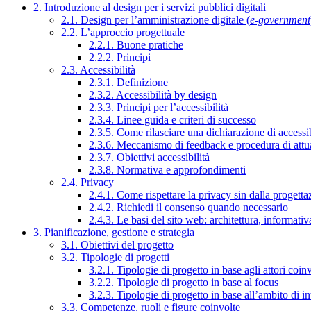
2. Introduzione al design per i servizi pubblici digitali
2.1. Design per l’amministrazione digitale (
e-government
2.2. L’approccio progettuale
2.2.1. Buone pratiche
2.2.2. Principi
2.3. Accessibilità
2.3.1. Definizione
2.3.2. Accessibilità by design
2.3.3. Principi per l’accessibilità
2.3.4. Linee guida e criteri di successo
2.3.5. Come rilasciare una dichiarazione di accessib
2.3.6. Meccanismo di feedback e procedura di attu
2.3.7. Obiettivi accessibilità
2.3.8. Normativa e approfondimenti
2.4. Privacy
2.4.1. Come rispettare la privacy sin dalla progettaz
2.4.2. Richiedi il consenso quando necessario
2.4.3. Le basi del sito web: architettura, informati
3. Pianificazione, gestione e strategia
3.1. Obiettivi del progetto
3.2. Tipologie di progetti
3.2.1. Tipologie di progetto in base agli attori coinv
3.2.2. Tipologie di progetto in base al focus
3.2.3. Tipologie di progetto in base all’ambito di i
3.3. Competenze, ruoli e figure coinvolte