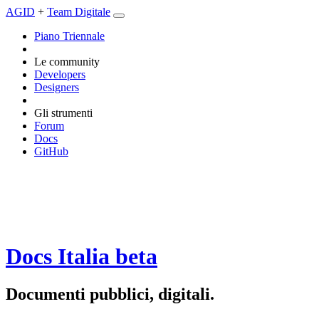
AGID
+
Team Digitale
Piano Triennale
Le community
Developers
Designers
Gli strumenti
Forum
Docs
GitHub
Docs Italia
beta
Documenti pubblici, digitali.