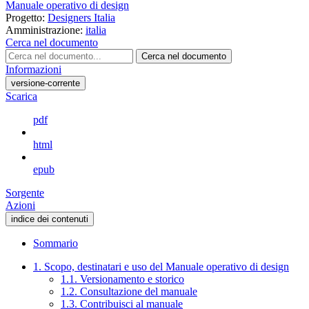
Manuale operativo di design
Progetto:
Designers Italia
Amministrazione:
italia
Cerca nel documento
Cerca nel documento
Informazioni
versione-corrente
Scarica
pdf
html
epub
Sorgente
Azioni
indice dei contenuti
Sommario
1. Scopo, destinatari e uso del Manuale operativo di design
1.1. Versionamento e storico
1.2. Consultazione del manuale
1.3. Contribuisci al manuale