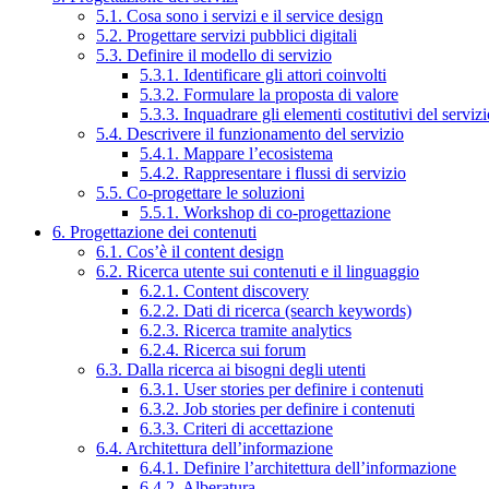
5.1. Cosa sono i servizi e il service design
5.2. Progettare servizi pubblici digitali
5.3. Definire il modello di servizio
5.3.1. Identificare gli attori coinvolti
5.3.2. Formulare la proposta di valore
5.3.3. Inquadrare gli elementi costitutivi del serviz
5.4. Descrivere il funzionamento del servizio
5.4.1. Mappare l’ecosistema
5.4.2. Rappresentare i flussi di servizio
5.5. Co-progettare le soluzioni
5.5.1. Workshop di co-progettazione
6. Progettazione dei contenuti
6.1. Cos’è il content design
6.2. Ricerca utente sui contenuti e il linguaggio
6.2.1. Content discovery
6.2.2. Dati di ricerca (search keywords)
6.2.3. Ricerca tramite analytics
6.2.4. Ricerca sui forum
6.3. Dalla ricerca ai bisogni degli utenti
6.3.1. User stories per definire i contenuti
6.3.2. Job stories per definire i contenuti
6.3.3. Criteri di accettazione
6.4. Architettura dell’informazione
6.4.1. Definire l’architettura dell’informazione
6.4.2. Alberatura