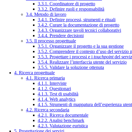
3.3.1. Coordinatore di progetto
3.3.2. Definire ruoli e responsabilità
3.4. Metodo di lavoro
3.4.1. Definire processi, strumenti e rituali
3.4.2. Curare la documentazione di progetto
3.4.3. Organizzare tavoli tecnici collaborativi
3.4.4. Prendere decisioni
3.5. Il processo progettuale
3.5.1. Organizzare il progetto e la sua gestione
3.5.2. Comprendere il contesto d’uso del servizio 
3.5.3. Progettare i processi e i
touchpoint
del servi
3.5.4. Realizzare l’interfaccia utente del servizio
3.5.5. Validare la soluzione ottenuta
4. Ricerca progettuale
4.1. Ricerca primaria
4.1.1. Interviste
4.1.2. Questionari
4.1.3. Test di usabilità
4.1.4. Web analytics
4.1.5. Strumenti di mappatura dell’esperienza uten
4.2. Ricerca secondaria
4.2.1. Ricerca documentale
4.2.2. Analisi benchmark
4.2.3. Valutazione euristica
5. Progettazione dei servizi