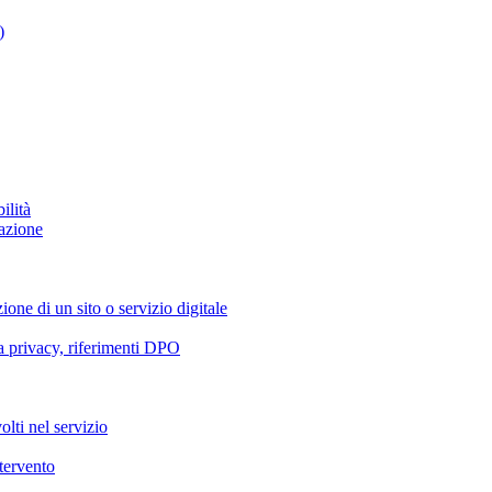
)
ilità
azione
ione di un sito o servizio digitale
va privacy, riferimenti DPO
olti nel servizio
ntervento