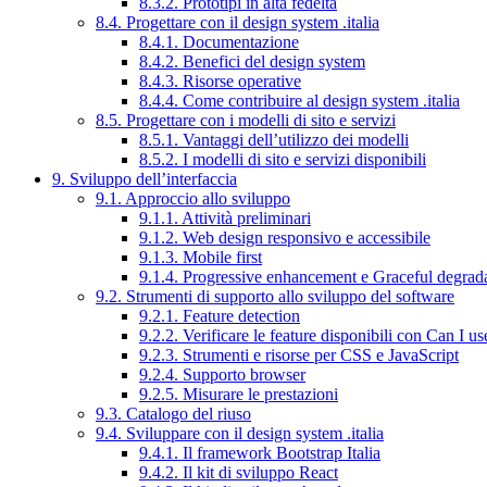
8.3.2. Prototipi in alta fedeltà
8.4. Progettare con il design system .italia
8.4.1. Documentazione
8.4.2. Benefici del design system
8.4.3. Risorse operative
8.4.4. Come contribuire al design system .italia
8.5. Progettare con i modelli di sito e servizi
8.5.1. Vantaggi dell’utilizzo dei modelli
8.5.2. I modelli di sito e servizi disponibili
9. Sviluppo dell’interfaccia
9.1. Approccio allo sviluppo
9.1.1. Attività preliminari
9.1.2. Web design responsivo e accessibile
9.1.3. Mobile first
9.1.4. Progressive enhancement e Graceful degrad
9.2. Strumenti di supporto allo sviluppo del software
9.2.1. Feature detection
9.2.2. Verificare le feature disponibili con Can I us
9.2.3. Strumenti e risorse per CSS e JavaScript
9.2.4. Supporto browser
9.2.5. Misurare le prestazioni
9.3. Catalogo del riuso
9.4. Sviluppare con il design system .italia
9.4.1. Il framework Bootstrap Italia
9.4.2. Il kit di sviluppo React