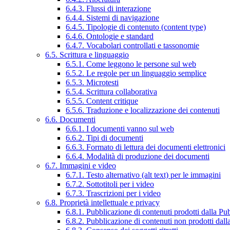
6.4.3. Flussi di interazione
6.4.4. Sistemi di navigazione
6.4.5. Tipologie di contenuto (content type)
6.4.6. Ontologie e standard
6.4.7. Vocabolari controllati e tassonomie
6.5. Scrittura e linguaggio
6.5.1. Come leggono le persone sul web
6.5.2. Le regole per un linguaggio semplice
6.5.3. Microtesti
6.5.4. Scrittura collaborativa
6.5.5. Content critique
6.5.6. Traduzione e localizzazione dei contenuti
6.6. Documenti
6.6.1. I documenti vanno sul web
6.6.2. Tipi di documenti
6.6.3. Formato di lettura dei documenti elettronici
6.6.4. Modalità di produzione dei documenti
6.7. Immagini e video
6.7.1. Testo alternativo (alt text) per le immagini
6.7.2. Sottotitoli per i video
6.7.3. Trascrizioni per i video
6.8. Proprietà intellettuale e privacy
6.8.1. Pubblicazione di contenuti prodotti dalla P
6.8.2. Pubblicazione di contenuti non prodotti dal