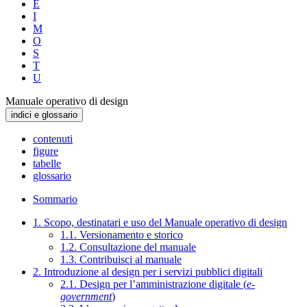
E
I
M
O
S
T
U
Manuale operativo di design
indici e glossario
contenuti
figure
tabelle
glossario
Sommario
1. Scopo, destinatari e uso del Manuale operativo di design
1.1. Versionamento e storico
1.2. Consultazione del manuale
1.3. Contribuisci al manuale
2. Introduzione al design per i servizi pubblici digitali
2.1. Design per l’amministrazione digitale (
e-
government
)