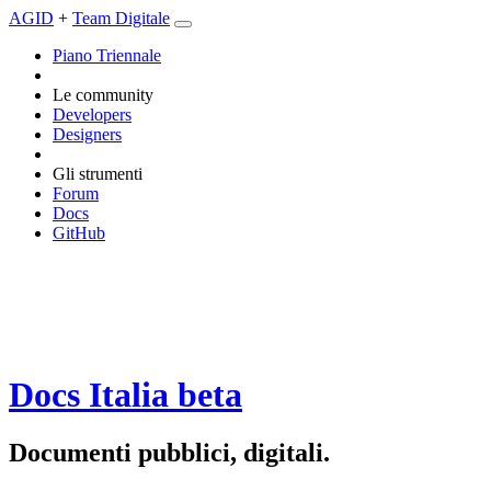
AGID
+
Team Digitale
Piano Triennale
Le community
Developers
Designers
Gli strumenti
Forum
Docs
GitHub
Docs Italia
beta
Documenti pubblici, digitali.