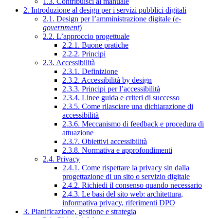
1.3. Contribuisci al manuale
2. Introduzione al design per i servizi pubblici digitali
2.1. Design per l’amministrazione digitale (
e-
government
)
2.2. L’approccio progettuale
2.2.1. Buone pratiche
2.2.2. Principi
2.3. Accessibilità
2.3.1. Definizione
2.3.2. Accessibilità by design
2.3.3. Principi per l’accessibilità
2.3.4. Linee guida e criteri di successo
2.3.5. Come rilasciare una dichiarazione di
accessibilità
2.3.6. Meccanismo di feedback e procedura di
attuazione
2.3.7. Obiettivi accessibilità
2.3.8. Normativa e approfondimenti
2.4. Privacy
2.4.1. Come rispettare la privacy sin dalla
progettazione di un sito o servizio digitale
2.4.2. Richiedi il consenso quando necessario
2.4.3. Le basi del sito web: architettura,
informativa privacy, riferimenti DPO
3. Pianificazione, gestione e strategia