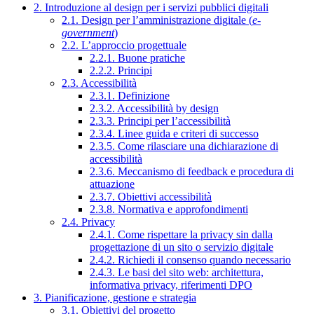
2. Introduzione al design per i servizi pubblici digitali
2.1. Design per l’amministrazione digitale (
e-
government
)
2.2. L’approccio progettuale
2.2.1. Buone pratiche
2.2.2. Principi
2.3. Accessibilità
2.3.1. Definizione
2.3.2. Accessibilità by design
2.3.3. Principi per l’accessibilità
2.3.4. Linee guida e criteri di successo
2.3.5. Come rilasciare una dichiarazione di
accessibilità
2.3.6. Meccanismo di feedback e procedura di
attuazione
2.3.7. Obiettivi accessibilità
2.3.8. Normativa e approfondimenti
2.4. Privacy
2.4.1. Come rispettare la privacy sin dalla
progettazione di un sito o servizio digitale
2.4.2. Richiedi il consenso quando necessario
2.4.3. Le basi del sito web: architettura,
informativa privacy, riferimenti DPO
3. Pianificazione, gestione e strategia
3.1. Obiettivi del progetto