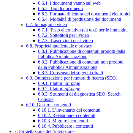
6.6.1. I documenti vanno sul web
6.6.2. Tipi di documenti
6.6.3. Formato di lettura dei documenti elettronici
6.6.4. Modalità di produzione dei documenti
6.7. Immagini e video
6.7.1. Testo alternativo (alt text) per le immagini
6.7.2. Sottotitoli per i video
6.7.3. Trascrizioni per i video
6.8. Proprietà intellettuale e privacy
6.8.1. Pubblicazione di contenuti prodotti dalla
Pubblica Amministrazione
6.8.2. Pubblicazione di contenuti non prodotti
dalla Pubblica Amministrazione
6.8.3. Consenso dei soggetti ritratti
6.9. Ottimizzazione per i motori di ricerca (SEO)
6.9.1. I fattori
on-page
6.9.2. I fattori
off-page
6.9.3. Strumenti di diagnostica SEO: Search
Console
6.10. Gestire i contenuti
6.10.1. L’inventario dei contenuti
6.10.2. Revisionare i contenuti
6.10.3. Migrare i contenuti
6.10.4. Pubblicare i contenuti
7. Progettazione dell’interazione