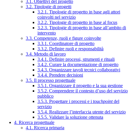
3.1. Obiettivi del progetto
3.2. Tipologie di progetti
3.2.1. Tipologie di progetto in base agli attori
coinvolti nel servizio
3.2.2. Tipologie di progetto in base al focus
3.2.3. Tipologie di progetto in base all’ambito di
intervento
3.3. Competenze, ruoli e figure coinvolte
3.3.1. Coordinatore di progetto
3.3.2. Definire ruoli e responsabilità
3.4. Metodo di lavoro
3.4.1. Definire processi, strumenti e rituali
3.4.2. Curare la documentazione di progetto
3.4.3. Organizzare tavoli tecnici collaborativi
3.4.4. Prendere decisioni
3.5. Il processo progettuale
3.5.1. Organizzare il progetto e la sua gestione
3.5.2. Comprendere il contesto d’uso del servizio
pubblico
3.5.3. Progettare i processi e i
touchpoint
del
servizio
3.5.4. Realizzare l’interfaccia utente del servizio
3.5.5. Validare la soluzione ottenuta
4. Ricerca progettuale
4.1. Ricerca primaria