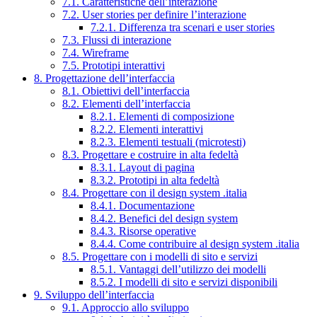
7.1. Caratteristiche dell’interazione
7.2. User stories per definire l’interazione
7.2.1. Differenza tra scenari e user stories
7.3. Flussi di interazione
7.4. Wireframe
7.5. Prototipi interattivi
8. Progettazione dell’interfaccia
8.1. Obiettivi dell’interfaccia
8.2. Elementi dell’interfaccia
8.2.1. Elementi di composizione
8.2.2. Elementi interattivi
8.2.3. Elementi testuali (microtesti)
8.3. Progettare e costruire in alta fedeltà
8.3.1. Layout di pagina
8.3.2. Prototipi in alta fedeltà
8.4. Progettare con il design system .italia
8.4.1. Documentazione
8.4.2. Benefici del design system
8.4.3. Risorse operative
8.4.4. Come contribuire al design system .italia
8.5. Progettare con i modelli di sito e servizi
8.5.1. Vantaggi dell’utilizzo dei modelli
8.5.2. I modelli di sito e servizi disponibili
9. Sviluppo dell’interfaccia
9.1. Approccio allo sviluppo