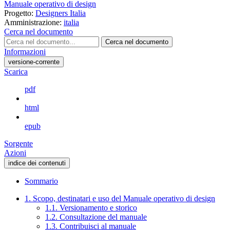
Manuale operativo di design
Progetto:
Designers Italia
Amministrazione:
italia
Cerca nel documento
Cerca nel documento
Informazioni
versione-corrente
Scarica
pdf
html
epub
Sorgente
Azioni
indice dei contenuti
Sommario
1. Scopo, destinatari e uso del Manuale operativo di design
1.1. Versionamento e storico
1.2. Consultazione del manuale
1.3. Contribuisci al manuale