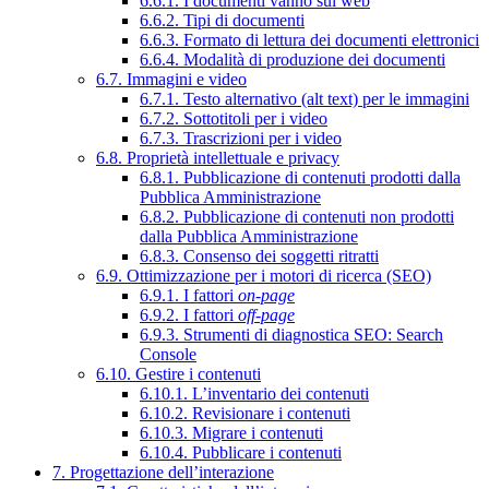
6.6.1. I documenti vanno sul web
6.6.2. Tipi di documenti
6.6.3. Formato di lettura dei documenti elettronici
6.6.4. Modalità di produzione dei documenti
6.7. Immagini e video
6.7.1. Testo alternativo (alt text) per le immagini
6.7.2. Sottotitoli per i video
6.7.3. Trascrizioni per i video
6.8. Proprietà intellettuale e privacy
6.8.1. Pubblicazione di contenuti prodotti dalla
Pubblica Amministrazione
6.8.2. Pubblicazione di contenuti non prodotti
dalla Pubblica Amministrazione
6.8.3. Consenso dei soggetti ritratti
6.9. Ottimizzazione per i motori di ricerca (SEO)
6.9.1. I fattori
on-page
6.9.2. I fattori
off-page
6.9.3. Strumenti di diagnostica SEO: Search
Console
6.10. Gestire i contenuti
6.10.1. L’inventario dei contenuti
6.10.2. Revisionare i contenuti
6.10.3. Migrare i contenuti
6.10.4. Pubblicare i contenuti
7. Progettazione dell’interazione