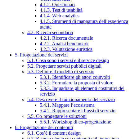
4.1.2. Questionari
4.1.3. Test di usabilità
4.1.4. Web analytics
4.1.5. Strumenti di mappatura dell’esperienza
utente
4.2. Ricerca secondaria
4.2.1. Ricerca documentale
4.2.2. Analisi benchmark
4.2.3. Valutazione euristica
5. Progettazione dei servizi
5.1. Cosa sono i servizi e il service design
5.2. Progettare servizi pubblici digitali
5.3. Definire il modello di servizio
5.3.1. Identificare gli attori coinvolti
5.3.2. Formulare la proposta di valore
5.3.3. Inquadrare gli elementi costitutivi del
servizio
5.4. Descrivere il funzionamento del servizio
5.4.1. Mappare l’ecosistema
5.4.2. Rappresentare i flussi di servizio
5.5. Co-progettare le soluzioni
5.5.1. Workshop di co-progettazione
6. Progettazione dei contenuti
6.1. Cos’è il content design
6.2. Ricerca utente sui contenuti e il linguaggio