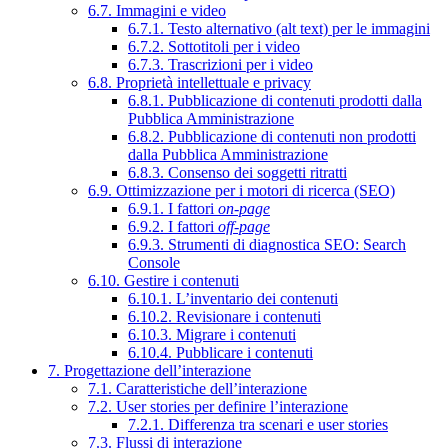
6.7. Immagini e video
6.7.1. Testo alternativo (alt text) per le immagini
6.7.2. Sottotitoli per i video
6.7.3. Trascrizioni per i video
6.8. Proprietà intellettuale e privacy
6.8.1. Pubblicazione di contenuti prodotti dalla
Pubblica Amministrazione
6.8.2. Pubblicazione di contenuti non prodotti
dalla Pubblica Amministrazione
6.8.3. Consenso dei soggetti ritratti
6.9. Ottimizzazione per i motori di ricerca (SEO)
6.9.1. I fattori
on-page
6.9.2. I fattori
off-page
6.9.3. Strumenti di diagnostica SEO: Search
Console
6.10. Gestire i contenuti
6.10.1. L’inventario dei contenuti
6.10.2. Revisionare i contenuti
6.10.3. Migrare i contenuti
6.10.4. Pubblicare i contenuti
7. Progettazione dell’interazione
7.1. Caratteristiche dell’interazione
7.2. User stories per definire l’interazione
7.2.1. Differenza tra scenari e user stories
7.3. Flussi di interazione