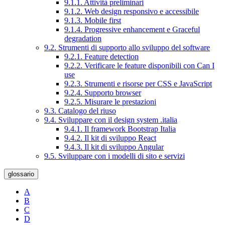
9.1.1. Attività preliminari
9.1.2. Web design responsivo e accessibile
9.1.3. Mobile first
9.1.4. Progressive enhancement e Graceful
degradation
9.2. Strumenti di supporto allo sviluppo del software
9.2.1. Feature detection
9.2.2. Verificare le feature disponibili con Can I
use
9.2.3. Strumenti e risorse per CSS e JavaScript
9.2.4. Supporto browser
9.2.5. Misurare le prestazioni
9.3. Catalogo del riuso
9.4. Sviluppare con il design system .italia
9.4.1. Il framework Bootstrap Italia
9.4.2. Il kit di sviluppo React
9.4.3. Il kit di sviluppo Angular
9.5. Sviluppare con i modelli di sito e servizi
glossario
A
B
C
D