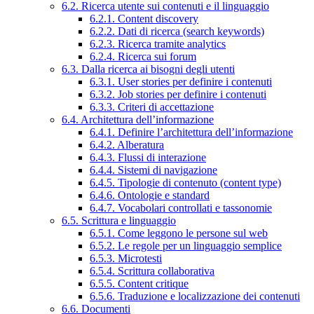
6.2. Ricerca utente sui contenuti e il linguaggio
6.2.1. Content discovery
6.2.2. Dati di ricerca (search keywords)
6.2.3. Ricerca tramite analytics
6.2.4. Ricerca sui forum
6.3. Dalla ricerca ai bisogni degli utenti
6.3.1. User stories per definire i contenuti
6.3.2. Job stories per definire i contenuti
6.3.3. Criteri di accettazione
6.4. Architettura dell’informazione
6.4.1. Definire l’architettura dell’informazione
6.4.2. Alberatura
6.4.3. Flussi di interazione
6.4.4. Sistemi di navigazione
6.4.5. Tipologie di contenuto (content type)
6.4.6. Ontologie e standard
6.4.7. Vocabolari controllati e tassonomie
6.5. Scrittura e linguaggio
6.5.1. Come leggono le persone sul web
6.5.2. Le regole per un linguaggio semplice
6.5.3. Microtesti
6.5.4. Scrittura collaborativa
6.5.5. Content critique
6.5.6. Traduzione e localizzazione dei contenuti
6.6. Documenti