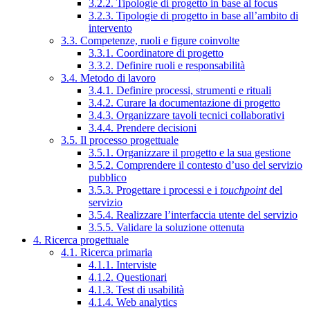
3.2.2. Tipologie di progetto in base al focus
3.2.3. Tipologie di progetto in base all’ambito di
intervento
3.3. Competenze, ruoli e figure coinvolte
3.3.1. Coordinatore di progetto
3.3.2. Definire ruoli e responsabilità
3.4. Metodo di lavoro
3.4.1. Definire processi, strumenti e rituali
3.4.2. Curare la documentazione di progetto
3.4.3. Organizzare tavoli tecnici collaborativi
3.4.4. Prendere decisioni
3.5. Il processo progettuale
3.5.1. Organizzare il progetto e la sua gestione
3.5.2. Comprendere il contesto d’uso del servizio
pubblico
3.5.3. Progettare i processi e i
touchpoint
del
servizio
3.5.4. Realizzare l’interfaccia utente del servizio
3.5.5. Validare la soluzione ottenuta
4. Ricerca progettuale
4.1. Ricerca primaria
4.1.1. Interviste
4.1.2. Questionari
4.1.3. Test di usabilità
4.1.4. Web analytics