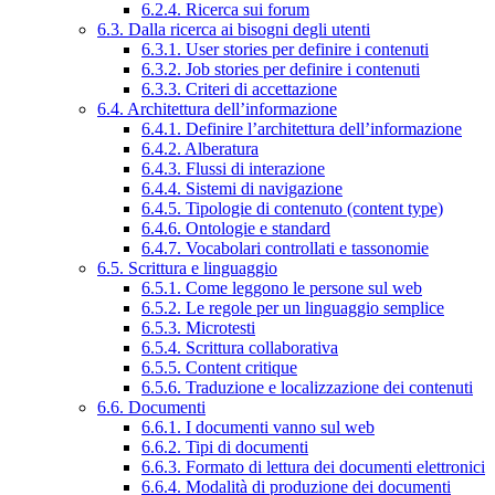
6.2.4. Ricerca sui forum
6.3. Dalla ricerca ai bisogni degli utenti
6.3.1. User stories per definire i contenuti
6.3.2. Job stories per definire i contenuti
6.3.3. Criteri di accettazione
6.4. Architettura dell’informazione
6.4.1. Definire l’architettura dell’informazione
6.4.2. Alberatura
6.4.3. Flussi di interazione
6.4.4. Sistemi di navigazione
6.4.5. Tipologie di contenuto (content type)
6.4.6. Ontologie e standard
6.4.7. Vocabolari controllati e tassonomie
6.5. Scrittura e linguaggio
6.5.1. Come leggono le persone sul web
6.5.2. Le regole per un linguaggio semplice
6.5.3. Microtesti
6.5.4. Scrittura collaborativa
6.5.5. Content critique
6.5.6. Traduzione e localizzazione dei contenuti
6.6. Documenti
6.6.1. I documenti vanno sul web
6.6.2. Tipi di documenti
6.6.3. Formato di lettura dei documenti elettronici
6.6.4. Modalità di produzione dei documenti