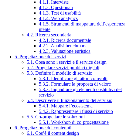
4.1.1. Interviste
4.1.2. Questionari
4.1.3. Test di usabilità
4.1.4. Web analytics
4.1.5. Strumenti di mappatura dell’esperienza
utente
4.2. Ricerca secondaria
4.2.1. Ricerca documentale
4.2.2. Analisi benchmark
4.2.3. Valutazione euristica
5. Progettazione dei servizi
5.1. Cosa sono i servizi e il service design
5.2. Progettare servizi pubblici digitali
5.3. Definire il modello di servizio
5.3.1. Identificare gli attori coinvolti
5.3.2. Formulare la proposta di valore
5.3.3. Inquadrare gli elementi costitutivi del
servizio
5.4. Descrivere il funzionamento del servizio
5.4.1. Mappare l’ecosistema
5.4.2. Rappresentare i flussi di servizio
5.5. Co-progettare le soluzioni
5.5.1. Workshop di co-progettazione
6. Progettazione dei contenuti
6.1. Cos’è il content design