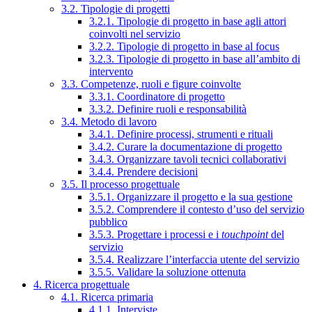
3.2. Tipologie di progetti
3.2.1. Tipologie di progetto in base agli attori
coinvolti nel servizio
3.2.2. Tipologie di progetto in base al focus
3.2.3. Tipologie di progetto in base all’ambito di
intervento
3.3. Competenze, ruoli e figure coinvolte
3.3.1. Coordinatore di progetto
3.3.2. Definire ruoli e responsabilità
3.4. Metodo di lavoro
3.4.1. Definire processi, strumenti e rituali
3.4.2. Curare la documentazione di progetto
3.4.3. Organizzare tavoli tecnici collaborativi
3.4.4. Prendere decisioni
3.5. Il processo progettuale
3.5.1. Organizzare il progetto e la sua gestione
3.5.2. Comprendere il contesto d’uso del servizio
pubblico
3.5.3. Progettare i processi e i
touchpoint
del
servizio
3.5.4. Realizzare l’interfaccia utente del servizio
3.5.5. Validare la soluzione ottenuta
4. Ricerca progettuale
4.1. Ricerca primaria
4.1.1. Interviste