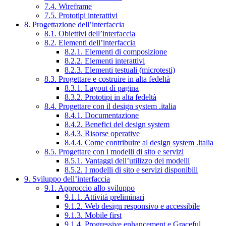
7.4. Wireframe
7.5. Prototipi interattivi
8. Progettazione dell’interfaccia
8.1. Obiettivi dell’interfaccia
8.2. Elementi dell’interfaccia
8.2.1. Elementi di composizione
8.2.2. Elementi interattivi
8.2.3. Elementi testuali (microtesti)
8.3. Progettare e costruire in alta fedeltà
8.3.1. Layout di pagina
8.3.2. Prototipi in alta fedeltà
8.4. Progettare con il design system .italia
8.4.1. Documentazione
8.4.2. Benefici del design system
8.4.3. Risorse operative
8.4.4. Come contribuire al design system .italia
8.5. Progettare con i modelli di sito e servizi
8.5.1. Vantaggi dell’utilizzo dei modelli
8.5.2. I modelli di sito e servizi disponibili
9. Sviluppo dell’interfaccia
9.1. Approccio allo sviluppo
9.1.1. Attività preliminari
9.1.2. Web design responsivo e accessibile
9.1.3. Mobile first
9.1.4. Progressive enhancement e Graceful