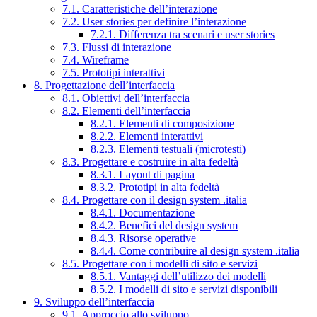
7.1. Caratteristiche dell’interazione
7.2. User stories per definire l’interazione
7.2.1. Differenza tra scenari e user stories
7.3. Flussi di interazione
7.4. Wireframe
7.5. Prototipi interattivi
8. Progettazione dell’interfaccia
8.1. Obiettivi dell’interfaccia
8.2. Elementi dell’interfaccia
8.2.1. Elementi di composizione
8.2.2. Elementi interattivi
8.2.3. Elementi testuali (microtesti)
8.3. Progettare e costruire in alta fedeltà
8.3.1. Layout di pagina
8.3.2. Prototipi in alta fedeltà
8.4. Progettare con il design system .italia
8.4.1. Documentazione
8.4.2. Benefici del design system
8.4.3. Risorse operative
8.4.4. Come contribuire al design system .italia
8.5. Progettare con i modelli di sito e servizi
8.5.1. Vantaggi dell’utilizzo dei modelli
8.5.2. I modelli di sito e servizi disponibili
9. Sviluppo dell’interfaccia
9.1. Approccio allo sviluppo