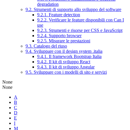
degradation
9.2. Strumenti di supporto allo sviluppo del software
9.2.1. Feature detection
9.2.2. Verificare le feature disponibili con Can I
use
9.2.3. Strumenti e risorse per CSS e JavaScript
9.2.4. Supporto browser
9.2.5. Misurare le prestazioni
9.3. Catalogo del riuso
9.4. Sviluppare con il design system .italia
9.4.1. Il framework Bootstrap Italia
9.4.2. Il kit di sviluppo React
9.4.3. Il kit di sviluppo Angular
9.5. Sviluppare con i modelli di sito e servizi
None
None
A
B
C
D
E
I
M