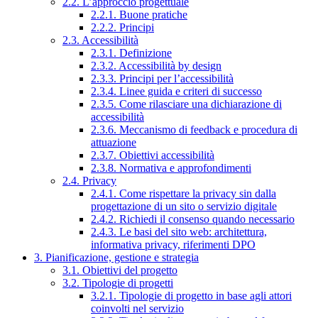
2.2. L’approccio progettuale
2.2.1. Buone pratiche
2.2.2. Principi
2.3. Accessibilità
2.3.1. Definizione
2.3.2. Accessibilità by design
2.3.3. Principi per l’accessibilità
2.3.4. Linee guida e criteri di successo
2.3.5. Come rilasciare una dichiarazione di
accessibilità
2.3.6. Meccanismo di feedback e procedura di
attuazione
2.3.7. Obiettivi accessibilità
2.3.8. Normativa e approfondimenti
2.4. Privacy
2.4.1. Come rispettare la privacy sin dalla
progettazione di un sito o servizio digitale
2.4.2. Richiedi il consenso quando necessario
2.4.3. Le basi del sito web: architettura,
informativa privacy, riferimenti DPO
3. Pianificazione, gestione e strategia
3.1. Obiettivi del progetto
3.2. Tipologie di progetti
3.2.1. Tipologie di progetto in base agli attori
coinvolti nel servizio