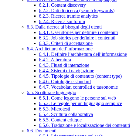
6.2.1. Content discovery
6.2.2. Dati di ricerca (search keywords)
6.2.3. Ricerca tramite analytics
6.2.4. Ricerca sui forum
6.3. Dalla ricerca ai bisogni degli utenti
6.3.1. User stories per definire i contenuti
6.3.2. Job stories per definire i contenuti
6.3.3. Criteri di accettazione
6.4. Architettura dell’informazione
6.4.1. Definire l’architettura dell’informazione
6.4.2. Alberatura
6.4.3. Flussi di interazione
6.4.4. Sistemi di navigazione
6.4.5. Tipologie di contenuto (content type)
6.4.6. Ontologie e standard
6.4.7. Vocabolari controllati e tassonomie
6.5. Scrittura e linguaggio
6.5.1. Come leggono le persone sul web
6.5.2. Le regole per un linguaggio semplice
6.5.3. Microtesti
6.5.4. Scrittura collaborativa
6.5.5. Content critique
6.5.6. Traduzione e localizzazione dei contenuti
6.6. Documenti