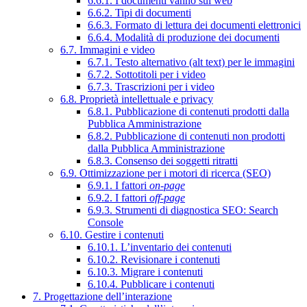
6.6.1. I documenti vanno sul web
6.6.2. Tipi di documenti
6.6.3. Formato di lettura dei documenti elettronici
6.6.4. Modalità di produzione dei documenti
6.7. Immagini e video
6.7.1. Testo alternativo (alt text) per le immagini
6.7.2. Sottotitoli per i video
6.7.3. Trascrizioni per i video
6.8. Proprietà intellettuale e privacy
6.8.1. Pubblicazione di contenuti prodotti dalla
Pubblica Amministrazione
6.8.2. Pubblicazione di contenuti non prodotti
dalla Pubblica Amministrazione
6.8.3. Consenso dei soggetti ritratti
6.9. Ottimizzazione per i motori di ricerca (SEO)
6.9.1. I fattori
on-page
6.9.2. I fattori
off-page
6.9.3. Strumenti di diagnostica SEO: Search
Console
6.10. Gestire i contenuti
6.10.1. L’inventario dei contenuti
6.10.2. Revisionare i contenuti
6.10.3. Migrare i contenuti
6.10.4. Pubblicare i contenuti
7. Progettazione dell’interazione