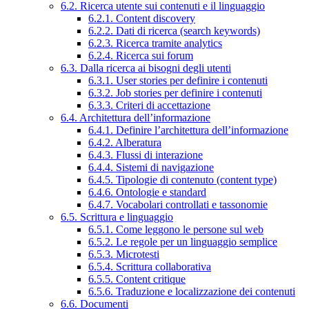
6.2. Ricerca utente sui contenuti e il linguaggio
6.2.1. Content discovery
6.2.2. Dati di ricerca (search keywords)
6.2.3. Ricerca tramite analytics
6.2.4. Ricerca sui forum
6.3. Dalla ricerca ai bisogni degli utenti
6.3.1. User stories per definire i contenuti
6.3.2. Job stories per definire i contenuti
6.3.3. Criteri di accettazione
6.4. Architettura dell’informazione
6.4.1. Definire l’architettura dell’informazione
6.4.2. Alberatura
6.4.3. Flussi di interazione
6.4.4. Sistemi di navigazione
6.4.5. Tipologie di contenuto (content type)
6.4.6. Ontologie e standard
6.4.7. Vocabolari controllati e tassonomie
6.5. Scrittura e linguaggio
6.5.1. Come leggono le persone sul web
6.5.2. Le regole per un linguaggio semplice
6.5.3. Microtesti
6.5.4. Scrittura collaborativa
6.5.5. Content critique
6.5.6. Traduzione e localizzazione dei contenuti
6.6. Documenti