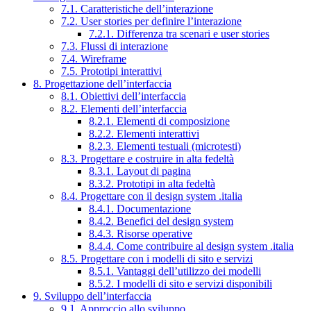
7.1. Caratteristiche dell’interazione
7.2. User stories per definire l’interazione
7.2.1. Differenza tra scenari e user stories
7.3. Flussi di interazione
7.4. Wireframe
7.5. Prototipi interattivi
8. Progettazione dell’interfaccia
8.1. Obiettivi dell’interfaccia
8.2. Elementi dell’interfaccia
8.2.1. Elementi di composizione
8.2.2. Elementi interattivi
8.2.3. Elementi testuali (microtesti)
8.3. Progettare e costruire in alta fedeltà
8.3.1. Layout di pagina
8.3.2. Prototipi in alta fedeltà
8.4. Progettare con il design system .italia
8.4.1. Documentazione
8.4.2. Benefici del design system
8.4.3. Risorse operative
8.4.4. Come contribuire al design system .italia
8.5. Progettare con i modelli di sito e servizi
8.5.1. Vantaggi dell’utilizzo dei modelli
8.5.2. I modelli di sito e servizi disponibili
9. Sviluppo dell’interfaccia
9.1. Approccio allo sviluppo