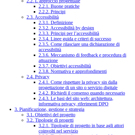
2.2. L’approccio progettuale
2.2.1. Buone pratiche
2.2.2. Principi
2.3. Accessibilità
2.3.1. Definizione
2.3.2. Accessibilità by design
2.3.3. Principi per l’accessibilità
2.3.4. Linee guida e criteri di successo
2.3.5. Come rilasciare una dichiarazione di
accessibilità
2.3.6. Meccanismo di feedback e procedura di
attuazione
2.3.7. Obiettivi accessibilità
2.3.8. Normativa e approfondimenti
2.4. Privacy
2.4.1. Come rispettare la privacy sin dalla
progettazione di un sito o servizio digitale
2.4.2. Richiedi il consenso quando necessario
2.4.3. Le basi del sito web: architettura,
informativa privacy, riferimenti DPO
3. Pianificazione, gestione e strategia
3.1. Obiettivi del progetto
3.2. Tipologie di progetti
3.2.1. Tipologie di progetto in base agli attori
coinvolti nel servizio