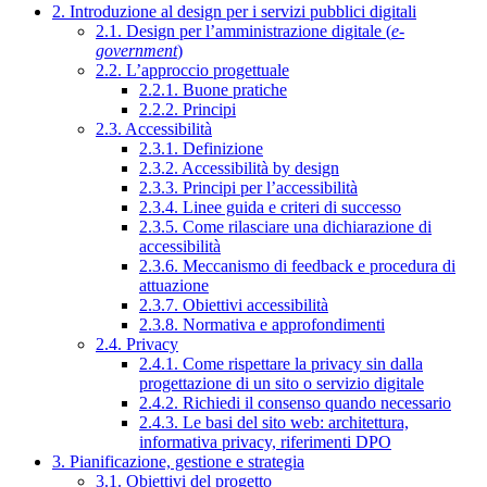
2. Introduzione al design per i servizi pubblici digitali
2.1. Design per l’amministrazione digitale (
e-
government
)
2.2. L’approccio progettuale
2.2.1. Buone pratiche
2.2.2. Principi
2.3. Accessibilità
2.3.1. Definizione
2.3.2. Accessibilità by design
2.3.3. Principi per l’accessibilità
2.3.4. Linee guida e criteri di successo
2.3.5. Come rilasciare una dichiarazione di
accessibilità
2.3.6. Meccanismo di feedback e procedura di
attuazione
2.3.7. Obiettivi accessibilità
2.3.8. Normativa e approfondimenti
2.4. Privacy
2.4.1. Come rispettare la privacy sin dalla
progettazione di un sito o servizio digitale
2.4.2. Richiedi il consenso quando necessario
2.4.3. Le basi del sito web: architettura,
informativa privacy, riferimenti DPO
3. Pianificazione, gestione e strategia
3.1. Obiettivi del progetto