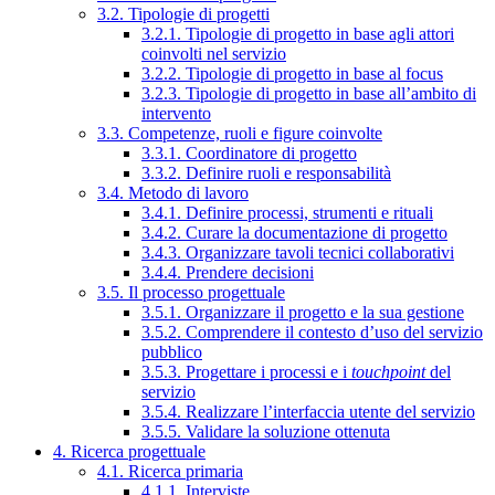
3.2. Tipologie di progetti
3.2.1. Tipologie di progetto in base agli attori
coinvolti nel servizio
3.2.2. Tipologie di progetto in base al focus
3.2.3. Tipologie di progetto in base all’ambito di
intervento
3.3. Competenze, ruoli e figure coinvolte
3.3.1. Coordinatore di progetto
3.3.2. Definire ruoli e responsabilità
3.4. Metodo di lavoro
3.4.1. Definire processi, strumenti e rituali
3.4.2. Curare la documentazione di progetto
3.4.3. Organizzare tavoli tecnici collaborativi
3.4.4. Prendere decisioni
3.5. Il processo progettuale
3.5.1. Organizzare il progetto e la sua gestione
3.5.2. Comprendere il contesto d’uso del servizio
pubblico
3.5.3. Progettare i processi e i
touchpoint
del
servizio
3.5.4. Realizzare l’interfaccia utente del servizio
3.5.5. Validare la soluzione ottenuta
4. Ricerca progettuale
4.1. Ricerca primaria
4.1.1. Interviste