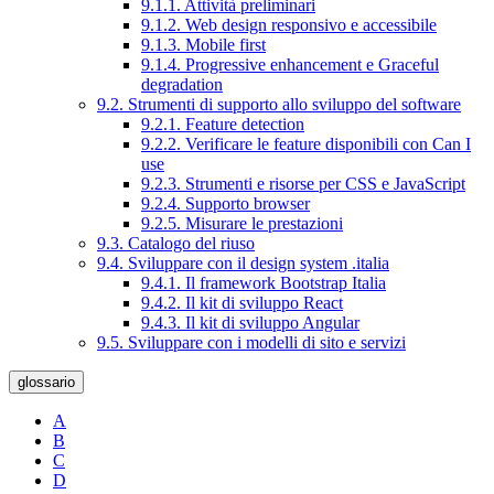
9.1.1. Attività preliminari
9.1.2. Web design responsivo e accessibile
9.1.3. Mobile first
9.1.4. Progressive enhancement e Graceful
degradation
9.2. Strumenti di supporto allo sviluppo del software
9.2.1. Feature detection
9.2.2. Verificare le feature disponibili con Can I
use
9.2.3. Strumenti e risorse per CSS e JavaScript
9.2.4. Supporto browser
9.2.5. Misurare le prestazioni
9.3. Catalogo del riuso
9.4. Sviluppare con il design system .italia
9.4.1. Il framework Bootstrap Italia
9.4.2. Il kit di sviluppo React
9.4.3. Il kit di sviluppo Angular
9.5. Sviluppare con i modelli di sito e servizi
glossario
A
B
C
D