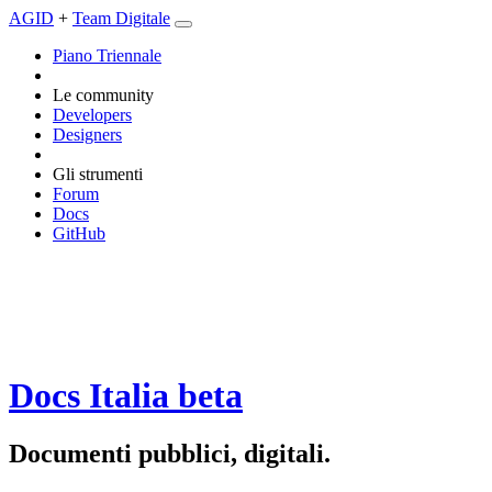
AGID
+
Team Digitale
Piano Triennale
Le community
Developers
Designers
Gli strumenti
Forum
Docs
GitHub
Docs Italia
beta
Documenti pubblici, digitali.