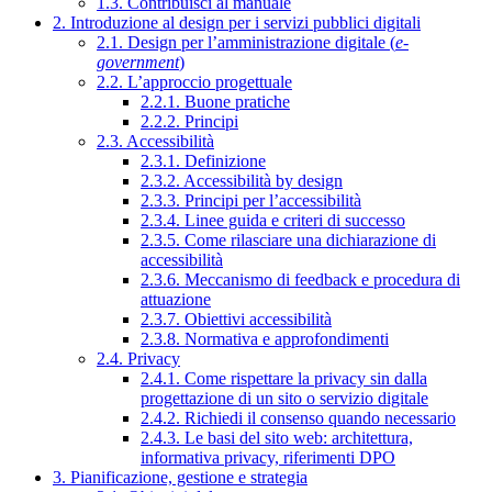
1.3. Contribuisci al manuale
2. Introduzione al design per i servizi pubblici digitali
2.1. Design per l’amministrazione digitale (
e-
government
)
2.2. L’approccio progettuale
2.2.1. Buone pratiche
2.2.2. Principi
2.3. Accessibilità
2.3.1. Definizione
2.3.2. Accessibilità by design
2.3.3. Principi per l’accessibilità
2.3.4. Linee guida e criteri di successo
2.3.5. Come rilasciare una dichiarazione di
accessibilità
2.3.6. Meccanismo di feedback e procedura di
attuazione
2.3.7. Obiettivi accessibilità
2.3.8. Normativa e approfondimenti
2.4. Privacy
2.4.1. Come rispettare la privacy sin dalla
progettazione di un sito o servizio digitale
2.4.2. Richiedi il consenso quando necessario
2.4.3. Le basi del sito web: architettura,
informativa privacy, riferimenti DPO
3. Pianificazione, gestione e strategia