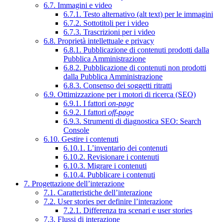
6.7. Immagini e video
6.7.1. Testo alternativo (alt text) per le immagini
6.7.2. Sottotitoli per i video
6.7.3. Trascrizioni per i video
6.8. Proprietà intellettuale e privacy
6.8.1. Pubblicazione di contenuti prodotti dalla
Pubblica Amministrazione
6.8.2. Pubblicazione di contenuti non prodotti
dalla Pubblica Amministrazione
6.8.3. Consenso dei soggetti ritratti
6.9. Ottimizzazione per i motori di ricerca (SEO)
6.9.1. I fattori
on-page
6.9.2. I fattori
off-page
6.9.3. Strumenti di diagnostica SEO: Search
Console
6.10. Gestire i contenuti
6.10.1. L’inventario dei contenuti
6.10.2. Revisionare i contenuti
6.10.3. Migrare i contenuti
6.10.4. Pubblicare i contenuti
7. Progettazione dell’interazione
7.1. Caratteristiche dell’interazione
7.2. User stories per definire l’interazione
7.2.1. Differenza tra scenari e user stories
7.3. Flussi di interazione