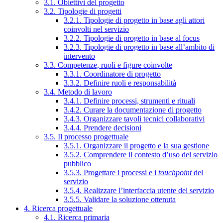
3.1. Obiettivi del progetto
3.2. Tipologie di progetti
3.2.1. Tipologie di progetto in base agli attori
coinvolti nel servizio
3.2.2. Tipologie di progetto in base al focus
3.2.3. Tipologie di progetto in base all’ambito di
intervento
3.3. Competenze, ruoli e figure coinvolte
3.3.1. Coordinatore di progetto
3.3.2. Definire ruoli e responsabilità
3.4. Metodo di lavoro
3.4.1. Definire processi, strumenti e rituali
3.4.2. Curare la documentazione di progetto
3.4.3. Organizzare tavoli tecnici collaborativi
3.4.4. Prendere decisioni
3.5. Il processo progettuale
3.5.1. Organizzare il progetto e la sua gestione
3.5.2. Comprendere il contesto d’uso del servizio
pubblico
3.5.3. Progettare i processi e i
touchpoint
del
servizio
3.5.4. Realizzare l’interfaccia utente del servizio
3.5.5. Validare la soluzione ottenuta
4. Ricerca progettuale
4.1. Ricerca primaria