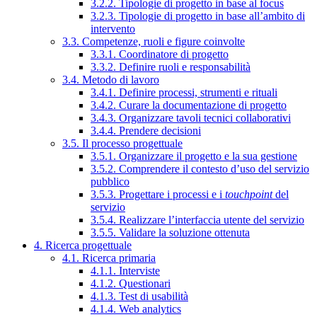
3.2.2. Tipologie di progetto in base al focus
3.2.3. Tipologie di progetto in base all’ambito di
intervento
3.3. Competenze, ruoli e figure coinvolte
3.3.1. Coordinatore di progetto
3.3.2. Definire ruoli e responsabilità
3.4. Metodo di lavoro
3.4.1. Definire processi, strumenti e rituali
3.4.2. Curare la documentazione di progetto
3.4.3. Organizzare tavoli tecnici collaborativi
3.4.4. Prendere decisioni
3.5. Il processo progettuale
3.5.1. Organizzare il progetto e la sua gestione
3.5.2. Comprendere il contesto d’uso del servizio
pubblico
3.5.3. Progettare i processi e i
touchpoint
del
servizio
3.5.4. Realizzare l’interfaccia utente del servizio
3.5.5. Validare la soluzione ottenuta
4. Ricerca progettuale
4.1. Ricerca primaria
4.1.1. Interviste
4.1.2. Questionari
4.1.3. Test di usabilità
4.1.4. Web analytics