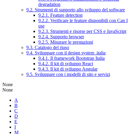
degradation
9.2. Strumenti di supporto allo sviluppo del software
9.2.1. Feature detection
9.2.2. Verificare le feature disponibili con Can I
use
9.2.3. Strumenti e risorse per CSS e JavaScript
9.2.4. Supporto browser
9.2.5. Misurare le prestazioni
9.3. Catalogo del riuso
9.4. Sviluppare con il design system .italia
9.4.1. Il framework Bootstrap Italia
9.4.2. Il kit di sviluppo React
9.4.3. Il kit di sviluppo Angular
9.5. Sviluppare con i modelli di sito e servizi
None
None
A
B
C
D
E
I
M