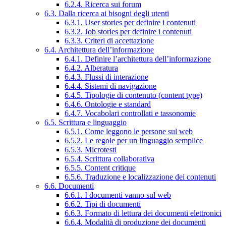
6.2.4. Ricerca sui forum
6.3. Dalla ricerca ai bisogni degli utenti
6.3.1. User stories per definire i contenuti
6.3.2. Job stories per definire i contenuti
6.3.3. Criteri di accettazione
6.4. Architettura dell’informazione
6.4.1. Definire l’architettura dell’informazione
6.4.2. Alberatura
6.4.3. Flussi di interazione
6.4.4. Sistemi di navigazione
6.4.5. Tipologie di contenuto (content type)
6.4.6. Ontologie e standard
6.4.7. Vocabolari controllati e tassonomie
6.5. Scrittura e linguaggio
6.5.1. Come leggono le persone sul web
6.5.2. Le regole per un linguaggio semplice
6.5.3. Microtesti
6.5.4. Scrittura collaborativa
6.5.5. Content critique
6.5.6. Traduzione e localizzazione dei contenuti
6.6. Documenti
6.6.1. I documenti vanno sul web
6.6.2. Tipi di documenti
6.6.3. Formato di lettura dei documenti elettronici
6.6.4. Modalità di produzione dei documenti