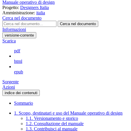
Manuale operativo di design
Progetto:
Designers Italia
Amministrazione:
italia
Cerca nel documento
Cerca nel documento
Informazioni
versione-corrente
Scarica
pdf
html
epub
Sorgente
Azioni
indice dei contenuti
Sommario
1. Scopo, destinatari e uso del Manuale operativo di design
1.1. Versionamento e storico
1.2. Consultazione del manuale
1.3. Contribuisci al manuale