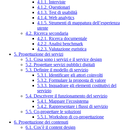
4.1.1. Interviste
4.1.2. Questionari
4.1.3. Test di usabilità
4.1.4. Web analytics
4.1.5. Strumenti di mappatura dell’esperienza
utente
4.2. Ricerca secondaria
4.2.1. Ricerca documentale
4.2.2. Analisi benchmark
4.2.3. Valutazione euristica
5. Progettazione dei servizi
5.1. Cosa sono i servizi e il service design
5.2. Progettare servizi pubblici digitali
5.3. Definire il modello di servizio
5.3.1. Identificare gli attori coinvolti
5.3.2. Formulare la proposta di valore
5.3.3. Inquadrare gli elementi costitutivi del
servizio
5.4. Descrivere il funzionamento del servizio
5.4.1. Mappare l’ecosistema
5.4.2. Rappresentare i flussi di servizio
5.5. Co-progettare le soluzioni
5.5.1. Workshop di co-progettazione
6. Progettazione dei contenuti
6.1. Cos’è il content design