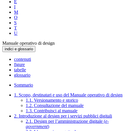
E
I
M
O
S
T
U
Manuale operativo di design
indici e glossario
contenuti
figure
tabelle
glossario
Sommario
1. Scopo, destinatari e uso del Manuale operativo di design
1.1. Versionamento e storico
1.2. Consultazione del manuale
1.3. Contribuisci al manuale
2. Introduzione al design per i servizi pubblici digitali
2.1. Design per l’amministrazione digitale (
e-
government
)