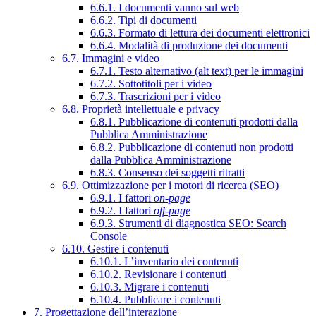
6.6.1. I documenti vanno sul web
6.6.2. Tipi di documenti
6.6.3. Formato di lettura dei documenti elettronici
6.6.4. Modalità di produzione dei documenti
6.7. Immagini e video
6.7.1. Testo alternativo (alt text) per le immagini
6.7.2. Sottotitoli per i video
6.7.3. Trascrizioni per i video
6.8. Proprietà intellettuale e privacy
6.8.1. Pubblicazione di contenuti prodotti dalla
Pubblica Amministrazione
6.8.2. Pubblicazione di contenuti non prodotti
dalla Pubblica Amministrazione
6.8.3. Consenso dei soggetti ritratti
6.9. Ottimizzazione per i motori di ricerca (SEO)
6.9.1. I fattori
on-page
6.9.2. I fattori
off-page
6.9.3. Strumenti di diagnostica SEO: Search
Console
6.10. Gestire i contenuti
6.10.1. L’inventario dei contenuti
6.10.2. Revisionare i contenuti
6.10.3. Migrare i contenuti
6.10.4. Pubblicare i contenuti
7. Progettazione dell’interazione