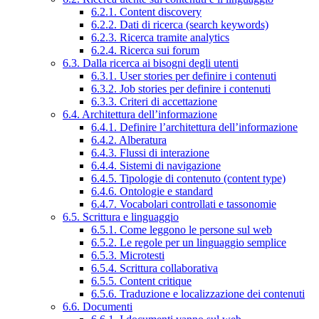
6.2.1. Content discovery
6.2.2. Dati di ricerca (search keywords)
6.2.3. Ricerca tramite analytics
6.2.4. Ricerca sui forum
6.3. Dalla ricerca ai bisogni degli utenti
6.3.1. User stories per definire i contenuti
6.3.2. Job stories per definire i contenuti
6.3.3. Criteri di accettazione
6.4. Architettura dell’informazione
6.4.1. Definire l’architettura dell’informazione
6.4.2. Alberatura
6.4.3. Flussi di interazione
6.4.4. Sistemi di navigazione
6.4.5. Tipologie di contenuto (content type)
6.4.6. Ontologie e standard
6.4.7. Vocabolari controllati e tassonomie
6.5. Scrittura e linguaggio
6.5.1. Come leggono le persone sul web
6.5.2. Le regole per un linguaggio semplice
6.5.3. Microtesti
6.5.4. Scrittura collaborativa
6.5.5. Content critique
6.5.6. Traduzione e localizzazione dei contenuti
6.6. Documenti