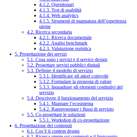
4.1.2. Questionari
4.1.3. Test di usabilità
4.1.4. Web analytics
4.1.5. Strumenti di mappatura dell’esperienza
utente
4.2. Ricerca secondaria
4.2.1. Ricerca documentale
4.2.2. Analisi benchmark
4.2.3. Valutazione euristica
5. Progettazione dei servizi
5.1. Cosa sono i servizi e il service design
5.2. Progettare servizi pubblici digitali
5.3. Definire il modello di servizio
5.3.1. Identificare gli attori coinvolti
5.3.2. Formulare la proposta di valore
5.3.3. Inquadrare gli elementi costitutivi del
servizio
5.4. Descrivere il funzionamento del servizio
5.4.1. Mappare l’ecosistema
5.4.2. Rappresentare i flussi di servizio
5.5. Co-progettare le soluzioni
5.5.1. Workshop di co-progettazione
6. Progettazione dei contenuti
6.1. Cos’è il content design
6.2. Ricerca utente sui contenuti e il linguaggio