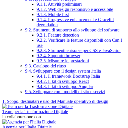
9.1.1. Attività preliminari
9.1.2. Web design responsivo e accessibile
9.1.3. Mobile first
9.1.4. Progressive enhancement e Graceful
degradation
9.2. Strumenti di supporto allo sviluppo del software
9.2.1. Feature detection
9.2.2. Verificare le feature disponibili con Can I
use
9.2.3. Strumenti e risorse per CSS e JavaScript
9.2.4. Supporto browser
9.2.5. Misurare le prestazioni
9.3. Catalogo del riuso
9.4. Sviluppare con il design system .italia
9.4.1. Il framework Bootstrap Italia
9.4.2. Il kit di sviluppo React
9.4.3. Il kit di sviluppo Angular
9.5. Sviluppare con i modelli di sito e servizi
1. Scopo, destinatari e uso del Manuale operativo di design
Team per la Trasformazione Digitale
in collaborazione con
Agenzia per l'Italia Digitale