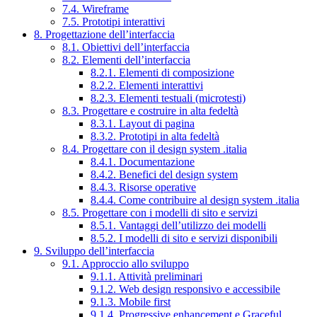
7.4. Wireframe
7.5. Prototipi interattivi
8. Progettazione dell’interfaccia
8.1. Obiettivi dell’interfaccia
8.2. Elementi dell’interfaccia
8.2.1. Elementi di composizione
8.2.2. Elementi interattivi
8.2.3. Elementi testuali (microtesti)
8.3. Progettare e costruire in alta fedeltà
8.3.1. Layout di pagina
8.3.2. Prototipi in alta fedeltà
8.4. Progettare con il design system .italia
8.4.1. Documentazione
8.4.2. Benefici del design system
8.4.3. Risorse operative
8.4.4. Come contribuire al design system .italia
8.5. Progettare con i modelli di sito e servizi
8.5.1. Vantaggi dell’utilizzo dei modelli
8.5.2. I modelli di sito e servizi disponibili
9. Sviluppo dell’interfaccia
9.1. Approccio allo sviluppo
9.1.1. Attività preliminari
9.1.2. Web design responsivo e accessibile
9.1.3. Mobile first
9.1.4. Progressive enhancement e Graceful