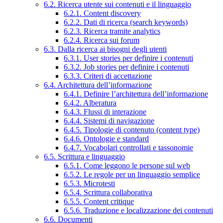
6.2. Ricerca utente sui contenuti e il linguaggio
6.2.1. Content discovery
6.2.2. Dati di ricerca (search keywords)
6.2.3. Ricerca tramite analytics
6.2.4. Ricerca sui forum
6.3. Dalla ricerca ai bisogni degli utenti
6.3.1. User stories per definire i contenuti
6.3.2. Job stories per definire i contenuti
6.3.3. Criteri di accettazione
6.4. Architettura dell’informazione
6.4.1. Definire l’architettura dell’informazione
6.4.2. Alberatura
6.4.3. Flussi di interazione
6.4.4. Sistemi di navigazione
6.4.5. Tipologie di contenuto (content type)
6.4.6. Ontologie e standard
6.4.7. Vocabolari controllati e tassonomie
6.5. Scrittura e linguaggio
6.5.1. Come leggono le persone sul web
6.5.2. Le regole per un linguaggio semplice
6.5.3. Microtesti
6.5.4. Scrittura collaborativa
6.5.5. Content critique
6.5.6. Traduzione e localizzazione dei contenuti
6.6. Documenti