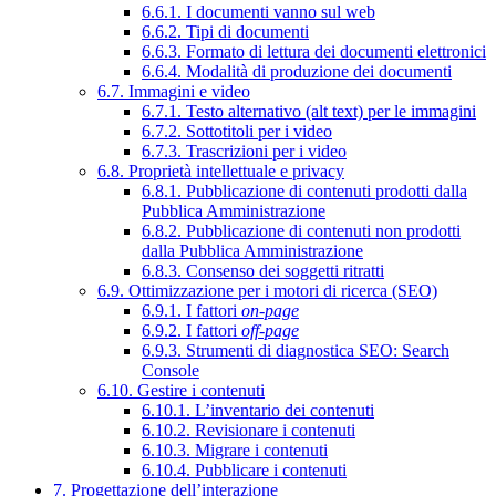
6.6.1. I documenti vanno sul web
6.6.2. Tipi di documenti
6.6.3. Formato di lettura dei documenti elettronici
6.6.4. Modalità di produzione dei documenti
6.7. Immagini e video
6.7.1. Testo alternativo (alt text) per le immagini
6.7.2. Sottotitoli per i video
6.7.3. Trascrizioni per i video
6.8. Proprietà intellettuale e privacy
6.8.1. Pubblicazione di contenuti prodotti dalla
Pubblica Amministrazione
6.8.2. Pubblicazione di contenuti non prodotti
dalla Pubblica Amministrazione
6.8.3. Consenso dei soggetti ritratti
6.9. Ottimizzazione per i motori di ricerca (SEO)
6.9.1. I fattori
on-page
6.9.2. I fattori
off-page
6.9.3. Strumenti di diagnostica SEO: Search
Console
6.10. Gestire i contenuti
6.10.1. L’inventario dei contenuti
6.10.2. Revisionare i contenuti
6.10.3. Migrare i contenuti
6.10.4. Pubblicare i contenuti
7. Progettazione dell’interazione