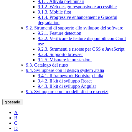
9.1.1. Attività preliminari
9.1.2. Web design responsivo e accessibile
9.1.3. Mobile first
9.1.4. Progressive enhancement e Graceful
degradation
9.2. Strumenti di supporto allo sviluppo del software
9.2.1. Feature detection
9.2.2. Verificare le feature disponibili con Can I
use
9.2.3. Strumenti e risorse per CSS e JavaScript
9.2.4. Supporto browser
9.2.5. Misurare le prestazioni
9.3. Catalogo del riuso
9.4. Sviluppare con il design system .italia
9.4.1. Il framework Bootstrap Italia
9.4.2. Il kit di sviluppo React
9.4.3. Il kit di sviluppo Angular
9.5. Sviluppare con i modelli di sito e servizi
glossario
A
B
C
D