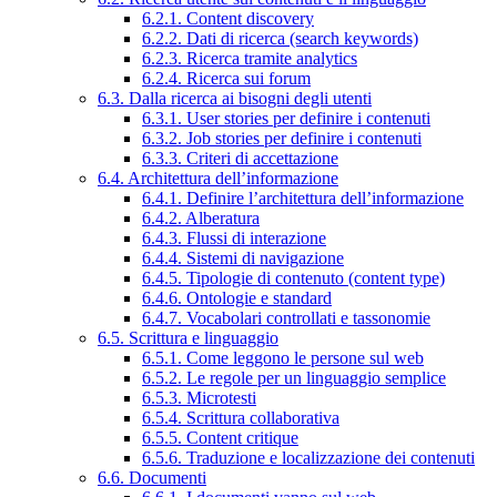
6.2.1. Content discovery
6.2.2. Dati di ricerca (search keywords)
6.2.3. Ricerca tramite analytics
6.2.4. Ricerca sui forum
6.3. Dalla ricerca ai bisogni degli utenti
6.3.1. User stories per definire i contenuti
6.3.2. Job stories per definire i contenuti
6.3.3. Criteri di accettazione
6.4. Architettura dell’informazione
6.4.1. Definire l’architettura dell’informazione
6.4.2. Alberatura
6.4.3. Flussi di interazione
6.4.4. Sistemi di navigazione
6.4.5. Tipologie di contenuto (content type)
6.4.6. Ontologie e standard
6.4.7. Vocabolari controllati e tassonomie
6.5. Scrittura e linguaggio
6.5.1. Come leggono le persone sul web
6.5.2. Le regole per un linguaggio semplice
6.5.3. Microtesti
6.5.4. Scrittura collaborativa
6.5.5. Content critique
6.5.6. Traduzione e localizzazione dei contenuti
6.6. Documenti