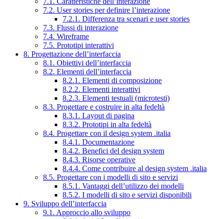
7.1. Caratteristiche dell’interazione
7.2. User stories per definire l’interazione
7.2.1. Differenza tra scenari e user stories
7.3. Flussi di interazione
7.4. Wireframe
7.5. Prototipi interattivi
8. Progettazione dell’interfaccia
8.1. Obiettivi dell’interfaccia
8.2. Elementi dell’interfaccia
8.2.1. Elementi di composizione
8.2.2. Elementi interattivi
8.2.3. Elementi testuali (microtesti)
8.3. Progettare e costruire in alta fedeltà
8.3.1. Layout di pagina
8.3.2. Prototipi in alta fedeltà
8.4. Progettare con il design system .italia
8.4.1. Documentazione
8.4.2. Benefici del design system
8.4.3. Risorse operative
8.4.4. Come contribuire al design system .italia
8.5. Progettare con i modelli di sito e servizi
8.5.1. Vantaggi dell’utilizzo dei modelli
8.5.2. I modelli di sito e servizi disponibili
9. Sviluppo dell’interfaccia
9.1. Approccio allo sviluppo