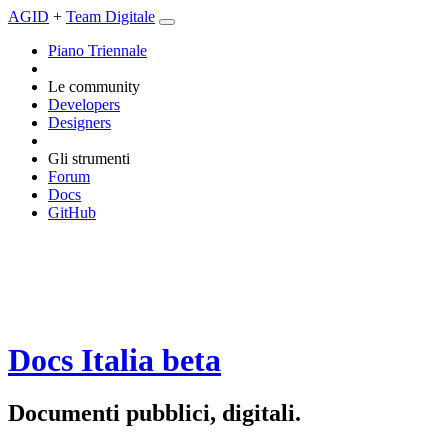
AGID
+
Team Digitale
Piano Triennale
Le community
Developers
Designers
Gli strumenti
Forum
Docs
GitHub
Docs Italia
beta
Documenti pubblici, digitali.