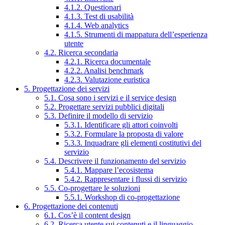
4.1.2. Questionari
4.1.3. Test di usabilità
4.1.4. Web analytics
4.1.5. Strumenti di mappatura dell’esperienza
utente
4.2. Ricerca secondaria
4.2.1. Ricerca documentale
4.2.2. Analisi benchmark
4.2.3. Valutazione euristica
5. Progettazione dei servizi
5.1. Cosa sono i servizi e il service design
5.2. Progettare servizi pubblici digitali
5.3. Definire il modello di servizio
5.3.1. Identificare gli attori coinvolti
5.3.2. Formulare la proposta di valore
5.3.3. Inquadrare gli elementi costitutivi del
servizio
5.4. Descrivere il funzionamento del servizio
5.4.1. Mappare l’ecosistema
5.4.2. Rappresentare i flussi di servizio
5.5. Co-progettare le soluzioni
5.5.1. Workshop di co-progettazione
6. Progettazione dei contenuti
6.1. Cos’è il content design
6.2. Ricerca utente sui contenuti e il linguaggio