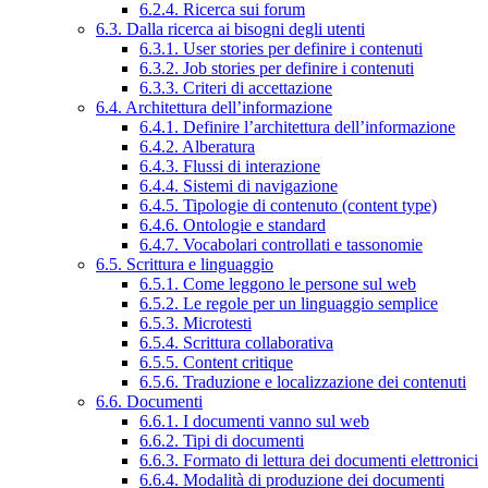
6.2.4. Ricerca sui forum
6.3. Dalla ricerca ai bisogni degli utenti
6.3.1. User stories per definire i contenuti
6.3.2. Job stories per definire i contenuti
6.3.3. Criteri di accettazione
6.4. Architettura dell’informazione
6.4.1. Definire l’architettura dell’informazione
6.4.2. Alberatura
6.4.3. Flussi di interazione
6.4.4. Sistemi di navigazione
6.4.5. Tipologie di contenuto (content type)
6.4.6. Ontologie e standard
6.4.7. Vocabolari controllati e tassonomie
6.5. Scrittura e linguaggio
6.5.1. Come leggono le persone sul web
6.5.2. Le regole per un linguaggio semplice
6.5.3. Microtesti
6.5.4. Scrittura collaborativa
6.5.5. Content critique
6.5.6. Traduzione e localizzazione dei contenuti
6.6. Documenti
6.6.1. I documenti vanno sul web
6.6.2. Tipi di documenti
6.6.3. Formato di lettura dei documenti elettronici
6.6.4. Modalità di produzione dei documenti