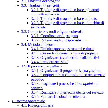
3.1. Obiettivi del progetto
3.2. Tipologie di progetti
3.2.1. Tipologie di progetto in base agli attori
coinvolti nel servizio
3.2.2. Tipologie di progetto in base al focus
3.2.3. Tipologie di progetto in base all’ambito di
intervento
3.3. Competenze, ruoli e figure coinvolte
3.3.1. Coordinatore di progetto
3.3.2. Definire ruoli e responsabilità
3.4. Metodo di lavoro
3.4.1. Definire processi, strumenti e rituali
3.4.2. Curare la documentazione di progetto
3.4.3. Organizzare tavoli tecnici collaborativi
3.4.4. Prendere decisioni
3.5. Il processo progettuale
3.5.1. Organizzare il progetto e la sua gestione
3.5.2. Comprendere il contesto d’uso del servizio
pubblico
3.5.3. Progettare i processi e i
touchpoint
del
servizio
3.5.4. Realizzare l’interfaccia utente del servizio
3.5.5. Validare la soluzione ottenuta
4. Ricerca progettuale
4.1. Ricerca primaria