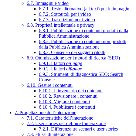
6.7. Immagini e video
6.7.1. Testo alternativo (alt text) per le immagini
6.7.2. Sottotitoli per i video
6.7.3. Trascrizioni per i video
6.8. Proprietà intellettuale e privacy
6.8.1. Pubblicazione di contenuti prodotti dalla
Pubblica Amministrazione
6.8.2. Pubblicazione di contenuti non prodotti
dalla Pubblica Amministrazione
6.8.3. Consenso dei soggetti ritratti
6.9. Ottimizzazione per i motori di ricerca (SEO)
6.9.1. I fattori
on-page
6.9.2. I fattori
off-page
6.9.3. Strumenti di diagnostica SEO: Search
Console
6.10. Gestire i contenuti
6.10.1. L’inventario dei contenuti
6.10.2. Revisionare i contenuti
6.10.3. Migrare i contenuti
6.10.4. Pubblicare i contenuti
7. Progettazione dell’interazione
7.1. Caratteristiche dell’interazione
7.2. User stories per definire l’interazione
7.2.1. Differenza tra scenari e user stories
7.3. Flussi di interazione