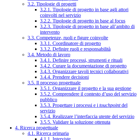
3.2. Tipologie di progetti
3.2.1. Tipologie di progetto in base agli attori
coinvolti nel servizio
3.2.2. Tipologie di progetto in base al focus
3.2.3. Tipologie di progetto in base all’ambito di
intervento
3.3. Competenze, ruoli e figure coinvolte
3.3.1. Coordinatore di progetto
3.3.2. Definire ruoli e responsabilità
3.4. Metodo di lavoro
3.4.1. Definire processi, strumenti e rituali
3.4.2. Curare la documentazione di progetto
3.4.3. Organizzare tavoli tecnici collaborativi
3.4.4. Prendere decisioni
3.5. Il processo progettuale
3.5.1. Organizzare il progetto e la sua gestione
3.5.2. Comprendere il contesto d’uso del servizio
pubblico
3.5.3. Progettare i processi e i
touchpoint
del
servizio
3.5.4. Realizzare l’interfaccia utente del servizio
3.5.5. Validare la soluzione ottenuta
4. Ricerca progettuale
4.1. Ricerca primaria
4.1.1. Interviste