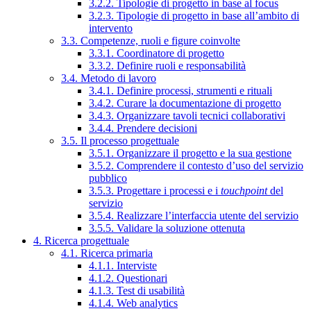
3.2.2. Tipologie di progetto in base al focus
3.2.3. Tipologie di progetto in base all’ambito di
intervento
3.3. Competenze, ruoli e figure coinvolte
3.3.1. Coordinatore di progetto
3.3.2. Definire ruoli e responsabilità
3.4. Metodo di lavoro
3.4.1. Definire processi, strumenti e rituali
3.4.2. Curare la documentazione di progetto
3.4.3. Organizzare tavoli tecnici collaborativi
3.4.4. Prendere decisioni
3.5. Il processo progettuale
3.5.1. Organizzare il progetto e la sua gestione
3.5.2. Comprendere il contesto d’uso del servizio
pubblico
3.5.3. Progettare i processi e i
touchpoint
del
servizio
3.5.4. Realizzare l’interfaccia utente del servizio
3.5.5. Validare la soluzione ottenuta
4. Ricerca progettuale
4.1. Ricerca primaria
4.1.1. Interviste
4.1.2. Questionari
4.1.3. Test di usabilità
4.1.4. Web analytics