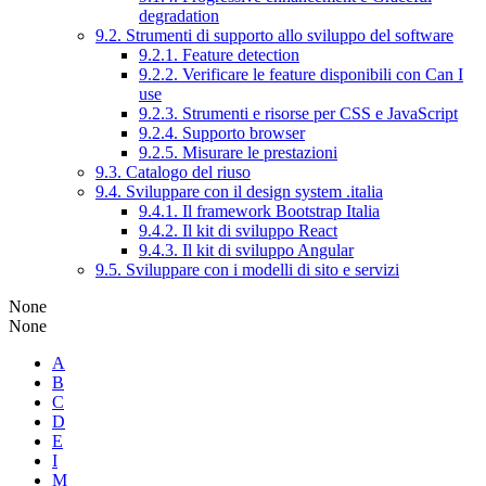
degradation
9.2. Strumenti di supporto allo sviluppo del software
9.2.1. Feature detection
9.2.2. Verificare le feature disponibili con Can I
use
9.2.3. Strumenti e risorse per CSS e JavaScript
9.2.4. Supporto browser
9.2.5. Misurare le prestazioni
9.3. Catalogo del riuso
9.4. Sviluppare con il design system .italia
9.4.1. Il framework Bootstrap Italia
9.4.2. Il kit di sviluppo React
9.4.3. Il kit di sviluppo Angular
9.5. Sviluppare con i modelli di sito e servizi
None
None
A
B
C
D
E
I
M