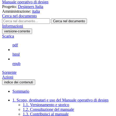
Manuale operativo di design
Progetto:
Designers Italia
Amministrazione:
italia
Cerca nel documento
Cerca nel documento
Informazioni
versione-corrente
Scarica
pdf
html
epub
Sorgente
Azioni
indice dei contenuti
Sommario
1. Scopo, destinatari e uso del Manuale operativo di design
1.1. Versionamento e storico
1.2. Consultazione del manuale
1.3. Contribuisci al manuale