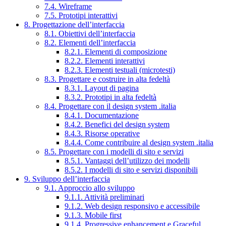
7.4. Wireframe
7.5. Prototipi interattivi
8. Progettazione dell’interfaccia
8.1. Obiettivi dell’interfaccia
8.2. Elementi dell’interfaccia
8.2.1. Elementi di composizione
8.2.2. Elementi interattivi
8.2.3. Elementi testuali (microtesti)
8.3. Progettare e costruire in alta fedeltà
8.3.1. Layout di pagina
8.3.2. Prototipi in alta fedeltà
8.4. Progettare con il design system .italia
8.4.1. Documentazione
8.4.2. Benefici del design system
8.4.3. Risorse operative
8.4.4. Come contribuire al design system .italia
8.5. Progettare con i modelli di sito e servizi
8.5.1. Vantaggi dell’utilizzo dei modelli
8.5.2. I modelli di sito e servizi disponibili
9. Sviluppo dell’interfaccia
9.1. Approccio allo sviluppo
9.1.1. Attività preliminari
9.1.2. Web design responsivo e accessibile
9.1.3. Mobile first
9.1.4. Progressive enhancement e Graceful