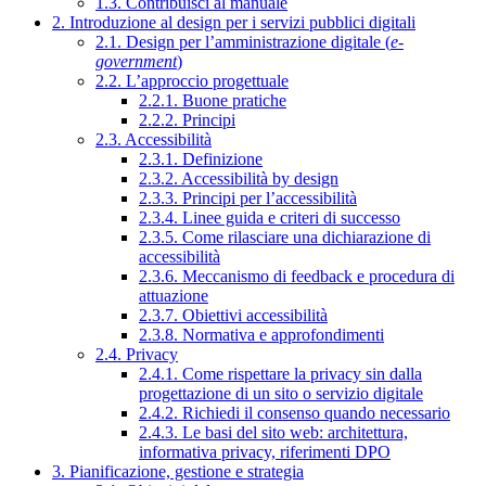
1.3. Contribuisci al manuale
2. Introduzione al design per i servizi pubblici digitali
2.1. Design per l’amministrazione digitale (
e-
government
)
2.2. L’approccio progettuale
2.2.1. Buone pratiche
2.2.2. Principi
2.3. Accessibilità
2.3.1. Definizione
2.3.2. Accessibilità by design
2.3.3. Principi per l’accessibilità
2.3.4. Linee guida e criteri di successo
2.3.5. Come rilasciare una dichiarazione di
accessibilità
2.3.6. Meccanismo di feedback e procedura di
attuazione
2.3.7. Obiettivi accessibilità
2.3.8. Normativa e approfondimenti
2.4. Privacy
2.4.1. Come rispettare la privacy sin dalla
progettazione di un sito o servizio digitale
2.4.2. Richiedi il consenso quando necessario
2.4.3. Le basi del sito web: architettura,
informativa privacy, riferimenti DPO
3. Pianificazione, gestione e strategia