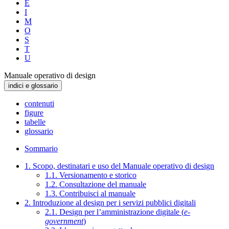
E
I
M
O
S
T
U
Manuale operativo di design
indici e glossario
contenuti
figure
tabelle
glossario
Sommario
1. Scopo, destinatari e uso del Manuale operativo di design
1.1. Versionamento e storico
1.2. Consultazione del manuale
1.3. Contribuisci al manuale
2. Introduzione al design per i servizi pubblici digitali
2.1. Design per l’amministrazione digitale (
e-
government
)