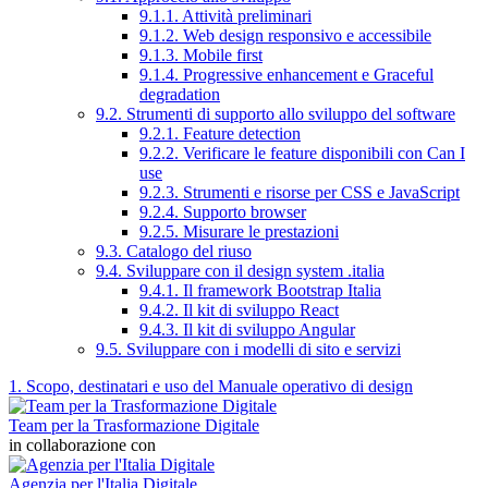
9.1.1. Attività preliminari
9.1.2. Web design responsivo e accessibile
9.1.3. Mobile first
9.1.4. Progressive enhancement e Graceful
degradation
9.2. Strumenti di supporto allo sviluppo del software
9.2.1. Feature detection
9.2.2. Verificare le feature disponibili con Can I
use
9.2.3. Strumenti e risorse per CSS e JavaScript
9.2.4. Supporto browser
9.2.5. Misurare le prestazioni
9.3. Catalogo del riuso
9.4. Sviluppare con il design system .italia
9.4.1. Il framework Bootstrap Italia
9.4.2. Il kit di sviluppo React
9.4.3. Il kit di sviluppo Angular
9.5. Sviluppare con i modelli di sito e servizi
1. Scopo, destinatari e uso del Manuale operativo di design
Team per la Trasformazione Digitale
in collaborazione con
Agenzia per l'Italia Digitale