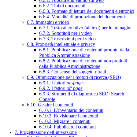
6.6.1. I documenti vanno sul web
6.6.2. Tipi di documenti
6.6.3. Formato di lettura dei documenti elettronici
6.6.4. Modalità di produzione dei documenti
6.7. Immagini e video
6.7.1. Testo alternativo (alt text) per le immagini
6.7.2. Sottotitoli per i video
6.7.3. Trascrizioni per i video
6.8. Proprietà intellettuale e privacy
6.8.1. Pubblicazione di contenuti prodotti dalla
Pubblica Amministrazione
6.8.2. Pubblicazione di contenuti non prodotti
dalla Pubblica Amministrazione
6.8.3. Consenso dei soggetti ritratti
6.9. Ottimizzazione per i motori di ricerca (SEO)
6.9.1. I fattori
on-page
6.9.2. I fattori
off-page
6.9.3. Strumenti di diagnostica SEO: Search
Console
6.10. Gestire i contenuti
6.10.1. L’inventario dei contenuti
6.10.2. Revisionare i contenuti
6.10.3. Migrare i contenuti
6.10.4. Pubblicare i contenuti
7. Progettazione dell’interazione