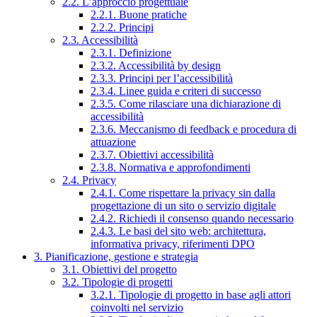
2.2. L’approccio progettuale
2.2.1. Buone pratiche
2.2.2. Principi
2.3. Accessibilità
2.3.1. Definizione
2.3.2. Accessibilità by design
2.3.3. Principi per l’accessibilità
2.3.4. Linee guida e criteri di successo
2.3.5. Come rilasciare una dichiarazione di
accessibilità
2.3.6. Meccanismo di feedback e procedura di
attuazione
2.3.7. Obiettivi accessibilità
2.3.8. Normativa e approfondimenti
2.4. Privacy
2.4.1. Come rispettare la privacy sin dalla
progettazione di un sito o servizio digitale
2.4.2. Richiedi il consenso quando necessario
2.4.3. Le basi del sito web: architettura,
informativa privacy, riferimenti DPO
3. Pianificazione, gestione e strategia
3.1. Obiettivi del progetto
3.2. Tipologie di progetti
3.2.1. Tipologie di progetto in base agli attori
coinvolti nel servizio