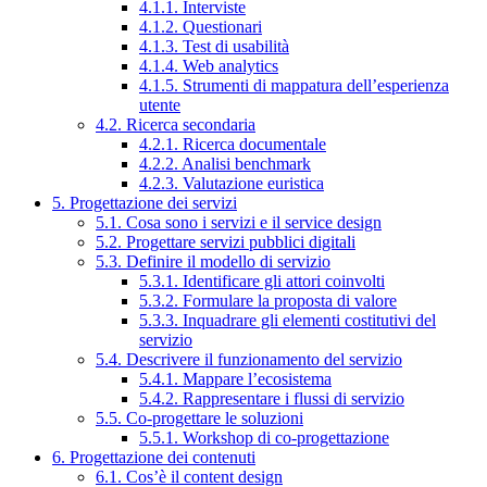
4.1.1. Interviste
4.1.2. Questionari
4.1.3. Test di usabilità
4.1.4. Web analytics
4.1.5. Strumenti di mappatura dell’esperienza
utente
4.2. Ricerca secondaria
4.2.1. Ricerca documentale
4.2.2. Analisi benchmark
4.2.3. Valutazione euristica
5. Progettazione dei servizi
5.1. Cosa sono i servizi e il service design
5.2. Progettare servizi pubblici digitali
5.3. Definire il modello di servizio
5.3.1. Identificare gli attori coinvolti
5.3.2. Formulare la proposta di valore
5.3.3. Inquadrare gli elementi costitutivi del
servizio
5.4. Descrivere il funzionamento del servizio
5.4.1. Mappare l’ecosistema
5.4.2. Rappresentare i flussi di servizio
5.5. Co-progettare le soluzioni
5.5.1. Workshop di co-progettazione
6. Progettazione dei contenuti
6.1. Cos’è il content design