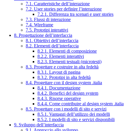
7.1. Caratteristiche dell’interazione
7.2. User stories per definire l’interazione
7.2.1. Differenza tra scenari e user stories
7.3. Flussi di interazione
7.4. Wireframe
7.5. Prototipi interattivi
8. Progettazione dell’interfaccia
8.1. Obiettivi dell’interfaccia
8.2. Elementi dell’interfaccia
8.2.1. Elementi di composizione
8.2.2. Elementi interattivi
8.2.3. Elementi testuali (microtesti)
8.3. Progettare e costruire in alta fedeltà
8.3.1. Layout di pagina
8.3.2. Prototipi in alta fedeltà
8.4. Progettare con il design system .italia
8.4.1. Documentazione
8.4.2. Benefici del design system
8.4.3. Risorse operative
8.4.4. Come contribuire al design system .italia
8.5. Progettare con i modelli di sito e servizi
8.5.1. Vantaggi dell’utilizzo dei modelli
8.5.2. I modelli di sito e servizi disponibili
9. Sviluppo dell’interfaccia
9.1. Approccio allo sviluppo