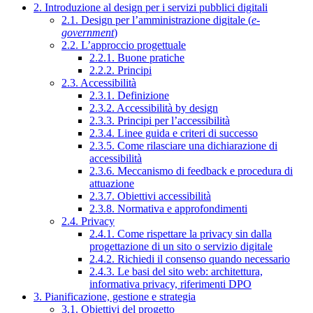
2. Introduzione al design per i servizi pubblici digitali
2.1. Design per l’amministrazione digitale (
e-
government
)
2.2. L’approccio progettuale
2.2.1. Buone pratiche
2.2.2. Principi
2.3. Accessibilità
2.3.1. Definizione
2.3.2. Accessibilità by design
2.3.3. Principi per l’accessibilità
2.3.4. Linee guida e criteri di successo
2.3.5. Come rilasciare una dichiarazione di
accessibilità
2.3.6. Meccanismo di feedback e procedura di
attuazione
2.3.7. Obiettivi accessibilità
2.3.8. Normativa e approfondimenti
2.4. Privacy
2.4.1. Come rispettare la privacy sin dalla
progettazione di un sito o servizio digitale
2.4.2. Richiedi il consenso quando necessario
2.4.3. Le basi del sito web: architettura,
informativa privacy, riferimenti DPO
3. Pianificazione, gestione e strategia
3.1. Obiettivi del progetto