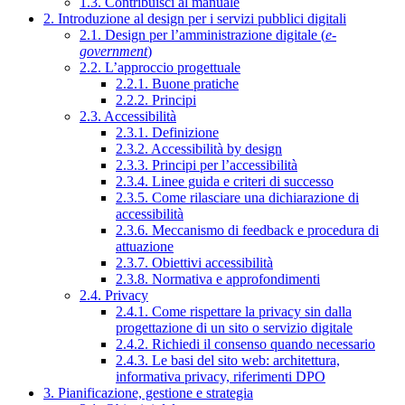
1.3. Contribuisci al manuale
2. Introduzione al design per i servizi pubblici digitali
2.1. Design per l’amministrazione digitale (
e-
government
)
2.2. L’approccio progettuale
2.2.1. Buone pratiche
2.2.2. Principi
2.3. Accessibilità
2.3.1. Definizione
2.3.2. Accessibilità by design
2.3.3. Principi per l’accessibilità
2.3.4. Linee guida e criteri di successo
2.3.5. Come rilasciare una dichiarazione di
accessibilità
2.3.6. Meccanismo di feedback e procedura di
attuazione
2.3.7. Obiettivi accessibilità
2.3.8. Normativa e approfondimenti
2.4. Privacy
2.4.1. Come rispettare la privacy sin dalla
progettazione di un sito o servizio digitale
2.4.2. Richiedi il consenso quando necessario
2.4.3. Le basi del sito web: architettura,
informativa privacy, riferimenti DPO
3. Pianificazione, gestione e strategia