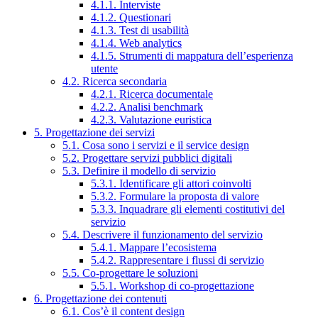
4.1.1. Interviste
4.1.2. Questionari
4.1.3. Test di usabilità
4.1.4. Web analytics
4.1.5. Strumenti di mappatura dell’esperienza
utente
4.2. Ricerca secondaria
4.2.1. Ricerca documentale
4.2.2. Analisi benchmark
4.2.3. Valutazione euristica
5. Progettazione dei servizi
5.1. Cosa sono i servizi e il service design
5.2. Progettare servizi pubblici digitali
5.3. Definire il modello di servizio
5.3.1. Identificare gli attori coinvolti
5.3.2. Formulare la proposta di valore
5.3.3. Inquadrare gli elementi costitutivi del
servizio
5.4. Descrivere il funzionamento del servizio
5.4.1. Mappare l’ecosistema
5.4.2. Rappresentare i flussi di servizio
5.5. Co-progettare le soluzioni
5.5.1. Workshop di co-progettazione
6. Progettazione dei contenuti
6.1. Cos’è il content design