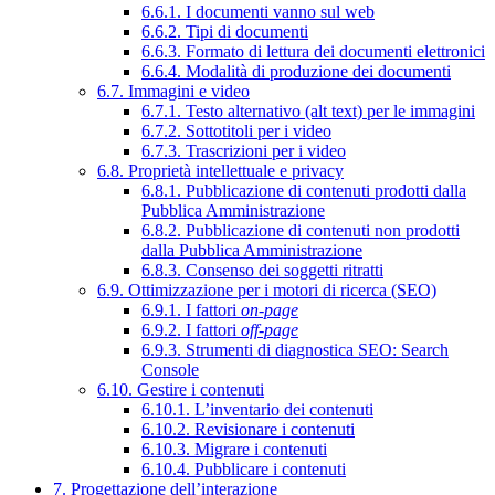
6.6.1. I documenti vanno sul web
6.6.2. Tipi di documenti
6.6.3. Formato di lettura dei documenti elettronici
6.6.4. Modalità di produzione dei documenti
6.7. Immagini e video
6.7.1. Testo alternativo (alt text) per le immagini
6.7.2. Sottotitoli per i video
6.7.3. Trascrizioni per i video
6.8. Proprietà intellettuale e privacy
6.8.1. Pubblicazione di contenuti prodotti dalla
Pubblica Amministrazione
6.8.2. Pubblicazione di contenuti non prodotti
dalla Pubblica Amministrazione
6.8.3. Consenso dei soggetti ritratti
6.9. Ottimizzazione per i motori di ricerca (SEO)
6.9.1. I fattori
on-page
6.9.2. I fattori
off-page
6.9.3. Strumenti di diagnostica SEO: Search
Console
6.10. Gestire i contenuti
6.10.1. L’inventario dei contenuti
6.10.2. Revisionare i contenuti
6.10.3. Migrare i contenuti
6.10.4. Pubblicare i contenuti
7. Progettazione dell’interazione