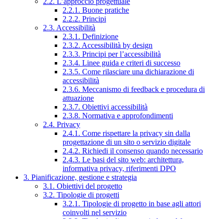
2.2. L’approccio progettuale
2.2.1. Buone pratiche
2.2.2. Principi
2.3. Accessibilità
2.3.1. Definizione
2.3.2. Accessibilità by design
2.3.3. Principi per l’accessibilità
2.3.4. Linee guida e criteri di successo
2.3.5. Come rilasciare una dichiarazione di
accessibilità
2.3.6. Meccanismo di feedback e procedura di
attuazione
2.3.7. Obiettivi accessibilità
2.3.8. Normativa e approfondimenti
2.4. Privacy
2.4.1. Come rispettare la privacy sin dalla
progettazione di un sito o servizio digitale
2.4.2. Richiedi il consenso quando necessario
2.4.3. Le basi del sito web: architettura,
informativa privacy, riferimenti DPO
3. Pianificazione, gestione e strategia
3.1. Obiettivi del progetto
3.2. Tipologie di progetti
3.2.1. Tipologie di progetto in base agli attori
coinvolti nel servizio