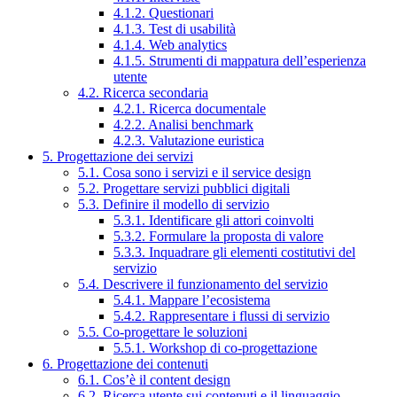
4.1.2. Questionari
4.1.3. Test di usabilità
4.1.4. Web analytics
4.1.5. Strumenti di mappatura dell’esperienza
utente
4.2. Ricerca secondaria
4.2.1. Ricerca documentale
4.2.2. Analisi benchmark
4.2.3. Valutazione euristica
5. Progettazione dei servizi
5.1. Cosa sono i servizi e il service design
5.2. Progettare servizi pubblici digitali
5.3. Definire il modello di servizio
5.3.1. Identificare gli attori coinvolti
5.3.2. Formulare la proposta di valore
5.3.3. Inquadrare gli elementi costitutivi del
servizio
5.4. Descrivere il funzionamento del servizio
5.4.1. Mappare l’ecosistema
5.4.2. Rappresentare i flussi di servizio
5.5. Co-progettare le soluzioni
5.5.1. Workshop di co-progettazione
6. Progettazione dei contenuti
6.1. Cos’è il content design
6.2. Ricerca utente sui contenuti e il linguaggio