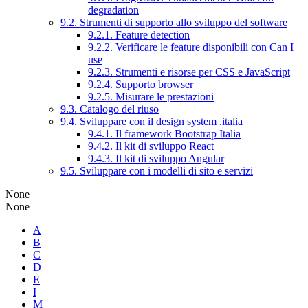
degradation
9.2. Strumenti di supporto allo sviluppo del software
9.2.1. Feature detection
9.2.2. Verificare le feature disponibili con Can I
use
9.2.3. Strumenti e risorse per CSS e JavaScript
9.2.4. Supporto browser
9.2.5. Misurare le prestazioni
9.3. Catalogo del riuso
9.4. Sviluppare con il design system .italia
9.4.1. Il framework Bootstrap Italia
9.4.2. Il kit di sviluppo React
9.4.3. Il kit di sviluppo Angular
9.5. Sviluppare con i modelli di sito e servizi
None
None
A
B
C
D
E
I
M