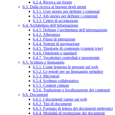
6.2.4. Ricerca sui forum
6.3. Dalla ricerca ai bisogni degli utenti
6.3.1. User stories per definire i contenuti
6.3.2. Job stories per definire i contenuti
6.3.3. Criteri di accettazione
6.4. Architettura dell’informazione
6.4.1. Definire l’architettura dell’informazione
6.4.2. Alberatura
6.4.3. Flussi di interazione
6.4.4. Sistemi di navigazione
6.4.5. Tipologie di contenuto (content type)
6.4.6. Ontologie e standard
6.4.7. Vocabolari controllati e tassonomie
6.5. Scrittura e linguaggio
6.5.1. Come leggono le persone sul web
6.5.2. Le regole per un linguaggio semplice
6.5.3. Microtesti
6.5.4. Scrittura collaborativa
6.5.5. Content critique
6.5.6. Traduzione e localizzazione dei contenuti
6.6. Documenti
6.6.1. I documenti vanno sul web
6.6.2. Tipi di documenti
6.6.3. Formato di lettura dei documenti elettronici
6.6.4. Modalità di produzione dei documenti