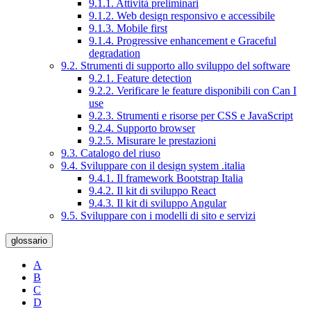
9.1.1. Attività preliminari
9.1.2. Web design responsivo e accessibile
9.1.3. Mobile first
9.1.4. Progressive enhancement e Graceful
degradation
9.2. Strumenti di supporto allo sviluppo del software
9.2.1. Feature detection
9.2.2. Verificare le feature disponibili con Can I
use
9.2.3. Strumenti e risorse per CSS e JavaScript
9.2.4. Supporto browser
9.2.5. Misurare le prestazioni
9.3. Catalogo del riuso
9.4. Sviluppare con il design system .italia
9.4.1. Il framework Bootstrap Italia
9.4.2. Il kit di sviluppo React
9.4.3. Il kit di sviluppo Angular
9.5. Sviluppare con i modelli di sito e servizi
glossario
A
B
C
D