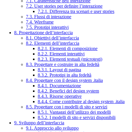
7.1. Caratteristiche dell’interazione
7.2. User stories per definire l’interazione
7.2.1. Differenza tra scenari e user stories
7.3. Flussi di interazione
7.4. Wireframe
7.5. Prototipi interattivi
8. Progettazione dell’interfaccia
8.1. Obiettivi dell’interfaccia
8.2. Elementi dell’interfaccia
8.2.1. Elementi di composizione
8.2.2. Elementi interattivi
8.2.3. Elementi testuali (microtesti)
8.3. Progettare e costruire in alta fedeltà
8.3.1. Layout di pagina
8.3.2. Prototipi in alta fedeltà
8.4. Progettare con il design system .italia
8.4.1. Documentazione
8.4.2. Benefici del design system
8.4.3. Risorse operative
8.4.4. Come contribuire al design system .italia
8.5. Progettare con i modelli di sito e servizi
8.5.1. Vantaggi dell’utilizzo dei modelli
8.5.2. I modelli di sito e servizi disponibili
9. Sviluppo dell’interfaccia
9.1. Approccio allo sviluppo