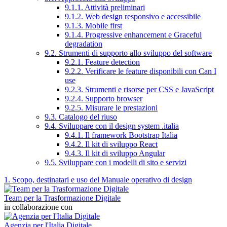
9.1.1. Attività preliminari
9.1.2. Web design responsivo e accessibile
9.1.3. Mobile first
9.1.4. Progressive enhancement e Graceful
degradation
9.2. Strumenti di supporto allo sviluppo del software
9.2.1. Feature detection
9.2.2. Verificare le feature disponibili con Can I
use
9.2.3. Strumenti e risorse per CSS e JavaScript
9.2.4. Supporto browser
9.2.5. Misurare le prestazioni
9.3. Catalogo del riuso
9.4. Sviluppare con il design system .italia
9.4.1. Il framework Bootstrap Italia
9.4.2. Il kit di sviluppo React
9.4.3. Il kit di sviluppo Angular
9.5. Sviluppare con i modelli di sito e servizi
1. Scopo, destinatari e uso del Manuale operativo di design
Team per la Trasformazione Digitale
in collaborazione con
Agenzia per l'Italia Digitale