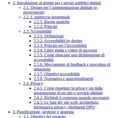
2. Introduzione al design per i servizi pubblici digitali
2.1. Design per l’amministrazione digitale (
e-
government
)
2.2. L’approccio progettuale
2.2.1. Buone pratiche
2.2.2. Principi
2.3. Accessibilità
2.3.1. Definizione
2.3.2. Accessibilità by design
2.3.3. Principi per l’accessibilità
2.3.4. Linee guida e criteri di successo
2.3.5. Come rilasciare una dichiarazione di
accessibilità
2.3.6. Meccanismo di feedback e procedura di
attuazione
2.3.7. Obiettivi accessibilità
2.3.8. Normativa e approfondimenti
2.4. Privacy
2.4.1. Come rispettare la privacy sin dalla
progettazione di un sito o servizio digitale
2.4.2. Richiedi il consenso quando necessario
2.4.3. Le basi del sito web: architettura,
informativa privacy, riferimenti DPO
3. Pianificazione, gestione e strategia
3.1. Obiettivi del progetto