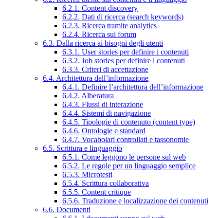
6.2.1. Content discovery
6.2.2. Dati di ricerca (search keywords)
6.2.3. Ricerca tramite analytics
6.2.4. Ricerca sui forum
6.3. Dalla ricerca ai bisogni degli utenti
6.3.1. User stories per definire i contenuti
6.3.2. Job stories per definire i contenuti
6.3.3. Criteri di accettazione
6.4. Architettura dell’informazione
6.4.1. Definire l’architettura dell’informazione
6.4.2. Alberatura
6.4.3. Flussi di interazione
6.4.4. Sistemi di navigazione
6.4.5. Tipologie di contenuto (content type)
6.4.6. Ontologie e standard
6.4.7. Vocabolari controllati e tassonomie
6.5. Scrittura e linguaggio
6.5.1. Come leggono le persone sul web
6.5.2. Le regole per un linguaggio semplice
6.5.3. Microtesti
6.5.4. Scrittura collaborativa
6.5.5. Content critique
6.5.6. Traduzione e localizzazione dei contenuti
6.6. Documenti