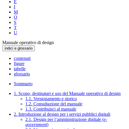
E
I
M
O
S
T
U
Manuale operativo di design
indici e glossario
contenuti
figure
tabelle
glossario
Sommario
1. Scopo, destinatari e uso del Manuale operativo di design
1.1. Versionamento e storico
1.2. Consultazione del manuale
1.3. Contribuisci al manuale
2. Introduzione al design per i servizi pubblici digitali
2.1. Design per l’amministrazione digitale (
e-
government
)