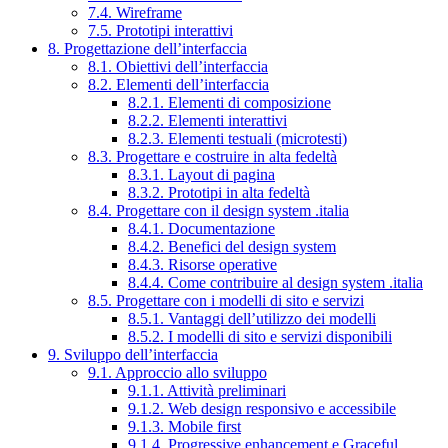
7.4. Wireframe
7.5. Prototipi interattivi
8. Progettazione dell’interfaccia
8.1. Obiettivi dell’interfaccia
8.2. Elementi dell’interfaccia
8.2.1. Elementi di composizione
8.2.2. Elementi interattivi
8.2.3. Elementi testuali (microtesti)
8.3. Progettare e costruire in alta fedeltà
8.3.1. Layout di pagina
8.3.2. Prototipi in alta fedeltà
8.4. Progettare con il design system .italia
8.4.1. Documentazione
8.4.2. Benefici del design system
8.4.3. Risorse operative
8.4.4. Come contribuire al design system .italia
8.5. Progettare con i modelli di sito e servizi
8.5.1. Vantaggi dell’utilizzo dei modelli
8.5.2. I modelli di sito e servizi disponibili
9. Sviluppo dell’interfaccia
9.1. Approccio allo sviluppo
9.1.1. Attività preliminari
9.1.2. Web design responsivo e accessibile
9.1.3. Mobile first
9.1.4. Progressive enhancement e Graceful