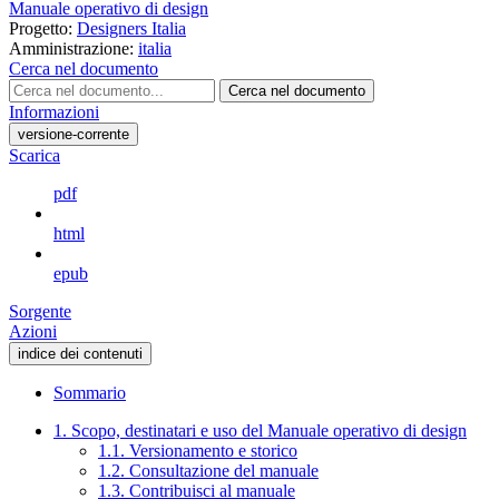
Manuale operativo di design
Progetto:
Designers Italia
Amministrazione:
italia
Cerca nel documento
Cerca nel documento
Informazioni
versione-corrente
Scarica
pdf
html
epub
Sorgente
Azioni
indice dei contenuti
Sommario
1. Scopo, destinatari e uso del Manuale operativo di design
1.1. Versionamento e storico
1.2. Consultazione del manuale
1.3. Contribuisci al manuale