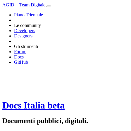
AGID
+
Team Digitale
Piano Triennale
Le community
Developers
Designers
Gli strumenti
Forum
Docs
GitHub
Docs Italia
beta
Documenti pubblici, digitali.