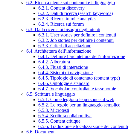
6.2. Ricerca utente sui contenuti e il linguaggio
6.2.1. Content discovery
6.2.2. Dati di ricerca (search keywords)
6.2.3. Ricerca tramite analytics
6.2.4. Ricerca sui forum
6.3. Dalla ricerca ai bisogni degli utenti
6.3.1. User stories per definire i contenuti
6.3.2. Job stories per definire i contenuti
6.3.3. Criteri di accettazione
6.4. Architettura dell’informazione
6.4.1. Definire l’architettura dell’informazione
6.4.2. Alberatura
6.4.3. Flussi di interazione
6.4.4. Sistemi di navigazione
6.4.5. Tipologie di contenuto (content type)
6.4.6. Ontologie e standard
6.4.7. Vocabolari controllati e tassonomie
6.5. Scrittura e linguaggio
6.5.1. Come leggono le persone sul web
6.5.2. Le regole per un linguaggio semplice
6.5.3. Microtesti
6.5.4. Scrittura collaborativa
6.5.5. Content critique
6.5.6. Traduzione e localizzazione dei contenuti
6.6. Documenti