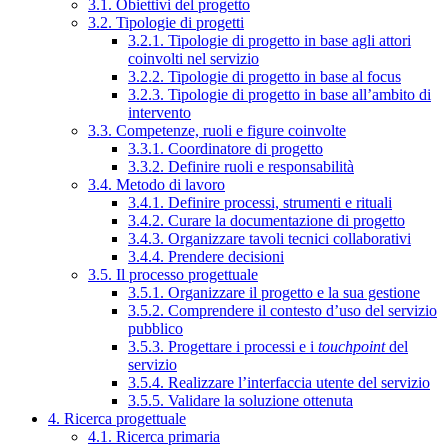
3.1. Obiettivi del progetto
3.2. Tipologie di progetti
3.2.1. Tipologie di progetto in base agli attori
coinvolti nel servizio
3.2.2. Tipologie di progetto in base al focus
3.2.3. Tipologie di progetto in base all’ambito di
intervento
3.3. Competenze, ruoli e figure coinvolte
3.3.1. Coordinatore di progetto
3.3.2. Definire ruoli e responsabilità
3.4. Metodo di lavoro
3.4.1. Definire processi, strumenti e rituali
3.4.2. Curare la documentazione di progetto
3.4.3. Organizzare tavoli tecnici collaborativi
3.4.4. Prendere decisioni
3.5. Il processo progettuale
3.5.1. Organizzare il progetto e la sua gestione
3.5.2. Comprendere il contesto d’uso del servizio
pubblico
3.5.3. Progettare i processi e i
touchpoint
del
servizio
3.5.4. Realizzare l’interfaccia utente del servizio
3.5.5. Validare la soluzione ottenuta
4. Ricerca progettuale
4.1. Ricerca primaria