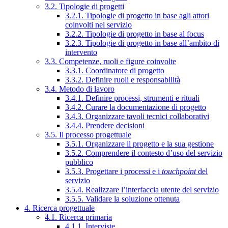
3.2. Tipologie di progetti
3.2.1. Tipologie di progetto in base agli attori
coinvolti nel servizio
3.2.2. Tipologie di progetto in base al focus
3.2.3. Tipologie di progetto in base all’ambito di
intervento
3.3. Competenze, ruoli e figure coinvolte
3.3.1. Coordinatore di progetto
3.3.2. Definire ruoli e responsabilità
3.4. Metodo di lavoro
3.4.1. Definire processi, strumenti e rituali
3.4.2. Curare la documentazione di progetto
3.4.3. Organizzare tavoli tecnici collaborativi
3.4.4. Prendere decisioni
3.5. Il processo progettuale
3.5.1. Organizzare il progetto e la sua gestione
3.5.2. Comprendere il contesto d’uso del servizio
pubblico
3.5.3. Progettare i processi e i
touchpoint
del
servizio
3.5.4. Realizzare l’interfaccia utente del servizio
3.5.5. Validare la soluzione ottenuta
4. Ricerca progettuale
4.1. Ricerca primaria
4.1.1. Interviste