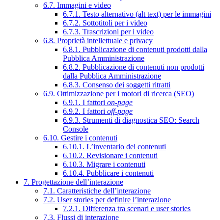
6.7. Immagini e video
6.7.1. Testo alternativo (alt text) per le immagini
6.7.2. Sottotitoli per i video
6.7.3. Trascrizioni per i video
6.8. Proprietà intellettuale e privacy
6.8.1. Pubblicazione di contenuti prodotti dalla
Pubblica Amministrazione
6.8.2. Pubblicazione di contenuti non prodotti
dalla Pubblica Amministrazione
6.8.3. Consenso dei soggetti ritratti
6.9. Ottimizzazione per i motori di ricerca (SEO)
6.9.1. I fattori
on-page
6.9.2. I fattori
off-page
6.9.3. Strumenti di diagnostica SEO: Search
Console
6.10. Gestire i contenuti
6.10.1. L’inventario dei contenuti
6.10.2. Revisionare i contenuti
6.10.3. Migrare i contenuti
6.10.4. Pubblicare i contenuti
7. Progettazione dell’interazione
7.1. Caratteristiche dell’interazione
7.2. User stories per definire l’interazione
7.2.1. Differenza tra scenari e user stories
7.3. Flussi di interazione