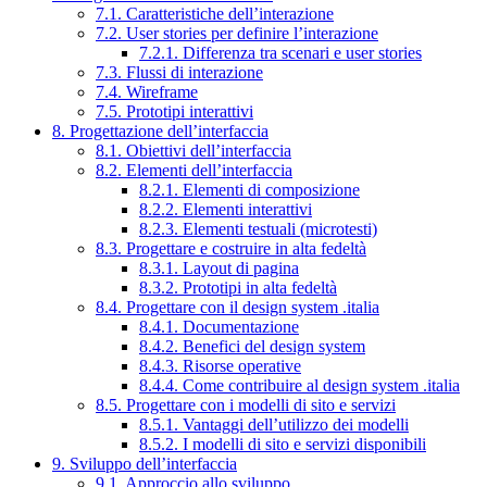
7.1. Caratteristiche dell’interazione
7.2. User stories per definire l’interazione
7.2.1. Differenza tra scenari e user stories
7.3. Flussi di interazione
7.4. Wireframe
7.5. Prototipi interattivi
8. Progettazione dell’interfaccia
8.1. Obiettivi dell’interfaccia
8.2. Elementi dell’interfaccia
8.2.1. Elementi di composizione
8.2.2. Elementi interattivi
8.2.3. Elementi testuali (microtesti)
8.3. Progettare e costruire in alta fedeltà
8.3.1. Layout di pagina
8.3.2. Prototipi in alta fedeltà
8.4. Progettare con il design system .italia
8.4.1. Documentazione
8.4.2. Benefici del design system
8.4.3. Risorse operative
8.4.4. Come contribuire al design system .italia
8.5. Progettare con i modelli di sito e servizi
8.5.1. Vantaggi dell’utilizzo dei modelli
8.5.2. I modelli di sito e servizi disponibili
9. Sviluppo dell’interfaccia
9.1. Approccio allo sviluppo