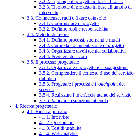
3.2.2. Tipologie di progetto in base al focus
3.2.3. Tipologie di progetto in base all’ambito di
intervento
3.3. Competenze, ruoli e figure coinvolte
3.3.1. Coordinatore di progetto
3.3.2. Definire ruoli e responsabilità
3.4. Metodo di lavoro
3.4.1. Definire processi, strumenti e rituali
3.4.2. Curare la documentazione di progetto
3.4.3. Organizzare tavoli tecnici collaborativi
3.4.4. Prendere decisioni
3.5. Il processo progettuale
3.5.1. Organizzare il progetto e la sua gestione
3.5.2. Comprendere il contesto d’uso del servizio
pubblico
3.5.3. Progettare i processi e i
touchpoint
del
servizio
3.5.4. Realizzare l’interfaccia utente del servizio
3.5.5. Validare la soluzione ottenuta
4. Ricerca progettuale
4.1. Ricerca primaria
4.1.1. Interviste
4.1.2. Questionari
4.1.3. Test di usabilità
4.1.4. Web analytics