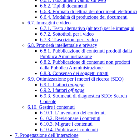
6.6.1. I documenti vanno sul web
6.6.2. Tipi di documenti
6.6.3. Formato di lettura dei documenti elettronici
6.6.4. Modalità di produzione dei documenti
6.7. Immagini e video
6.7.1. Testo alternativo (alt text) per le immagini
6.7.2. Sottotitoli per i video
6.7.3. Trascrizioni per i video
6.8. Proprietà intellettuale e privacy
6.8.1. Pubblicazione di contenuti prodotti dalla
Pubblica Amministrazione
6.8.2. Pubblicazione di contenuti non prodotti
dalla Pubblica Amministrazione
6.8.3. Consenso dei soggetti ritratti
6.9. Ottimizzazione per i motori di ricerca (SEO)
6.9.1. I fattori
on-page
6.9.2. I fattori
off-page
6.9.3. Strumenti di diagnostica SEO: Search
Console
6.10. Gestire i contenuti
6.10.1. L’inventario dei contenuti
6.10.2. Revisionare i contenuti
6.10.3. Migrare i contenuti
6.10.4. Pubblicare i contenuti
7. Progettazione dell’interazione