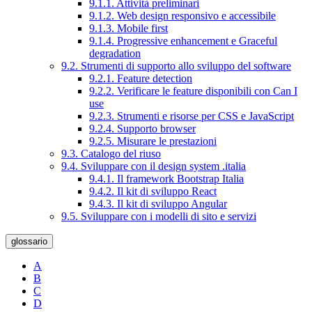
9.1.1. Attività preliminari
9.1.2. Web design responsivo e accessibile
9.1.3. Mobile first
9.1.4. Progressive enhancement e Graceful
degradation
9.2. Strumenti di supporto allo sviluppo del software
9.2.1. Feature detection
9.2.2. Verificare le feature disponibili con Can I
use
9.2.3. Strumenti e risorse per CSS e JavaScript
9.2.4. Supporto browser
9.2.5. Misurare le prestazioni
9.3. Catalogo del riuso
9.4. Sviluppare con il design system .italia
9.4.1. Il framework Bootstrap Italia
9.4.2. Il kit di sviluppo React
9.4.3. Il kit di sviluppo Angular
9.5. Sviluppare con i modelli di sito e servizi
glossario
A
B
C
D