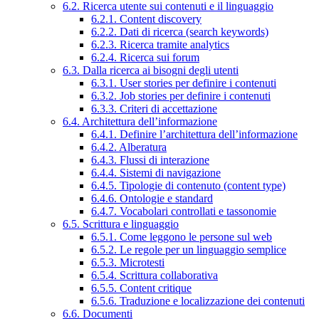
6.2. Ricerca utente sui contenuti e il linguaggio
6.2.1. Content discovery
6.2.2. Dati di ricerca (search keywords)
6.2.3. Ricerca tramite analytics
6.2.4. Ricerca sui forum
6.3. Dalla ricerca ai bisogni degli utenti
6.3.1. User stories per definire i contenuti
6.3.2. Job stories per definire i contenuti
6.3.3. Criteri di accettazione
6.4. Architettura dell’informazione
6.4.1. Definire l’architettura dell’informazione
6.4.2. Alberatura
6.4.3. Flussi di interazione
6.4.4. Sistemi di navigazione
6.4.5. Tipologie di contenuto (content type)
6.4.6. Ontologie e standard
6.4.7. Vocabolari controllati e tassonomie
6.5. Scrittura e linguaggio
6.5.1. Come leggono le persone sul web
6.5.2. Le regole per un linguaggio semplice
6.5.3. Microtesti
6.5.4. Scrittura collaborativa
6.5.5. Content critique
6.5.6. Traduzione e localizzazione dei contenuti
6.6. Documenti