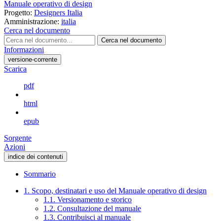
Manuale operativo di design
Progetto:
Designers Italia
Amministrazione:
italia
Cerca nel documento
Cerca nel documento
Informazioni
versione-corrente
Scarica
pdf
html
epub
Sorgente
Azioni
indice dei contenuti
Sommario
1. Scopo, destinatari e uso del Manuale operativo di design
1.1. Versionamento e storico
1.2. Consultazione del manuale
1.3. Contribuisci al manuale