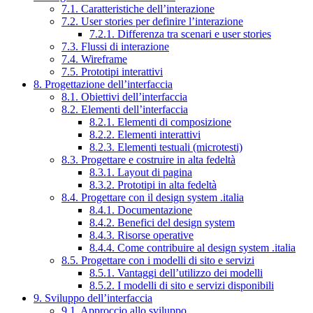
7.1. Caratteristiche dell’interazione
7.2. User stories per definire l’interazione
7.2.1. Differenza tra scenari e user stories
7.3. Flussi di interazione
7.4. Wireframe
7.5. Prototipi interattivi
8. Progettazione dell’interfaccia
8.1. Obiettivi dell’interfaccia
8.2. Elementi dell’interfaccia
8.2.1. Elementi di composizione
8.2.2. Elementi interattivi
8.2.3. Elementi testuali (microtesti)
8.3. Progettare e costruire in alta fedeltà
8.3.1. Layout di pagina
8.3.2. Prototipi in alta fedeltà
8.4. Progettare con il design system .italia
8.4.1. Documentazione
8.4.2. Benefici del design system
8.4.3. Risorse operative
8.4.4. Come contribuire al design system .italia
8.5. Progettare con i modelli di sito e servizi
8.5.1. Vantaggi dell’utilizzo dei modelli
8.5.2. I modelli di sito e servizi disponibili
9. Sviluppo dell’interfaccia
9.1. Approccio allo sviluppo