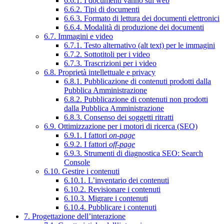
6.6.1. I documenti vanno sul web
6.6.2. Tipi di documenti
6.6.3. Formato di lettura dei documenti elettronici
6.6.4. Modalità di produzione dei documenti
6.7. Immagini e video
6.7.1. Testo alternativo (alt text) per le immagini
6.7.2. Sottotitoli per i video
6.7.3. Trascrizioni per i video
6.8. Proprietà intellettuale e privacy
6.8.1. Pubblicazione di contenuti prodotti dalla
Pubblica Amministrazione
6.8.2. Pubblicazione di contenuti non prodotti
dalla Pubblica Amministrazione
6.8.3. Consenso dei soggetti ritratti
6.9. Ottimizzazione per i motori di ricerca (SEO)
6.9.1. I fattori
on-page
6.9.2. I fattori
off-page
6.9.3. Strumenti di diagnostica SEO: Search
Console
6.10. Gestire i contenuti
6.10.1. L’inventario dei contenuti
6.10.2. Revisionare i contenuti
6.10.3. Migrare i contenuti
6.10.4. Pubblicare i contenuti
7. Progettazione dell’interazione