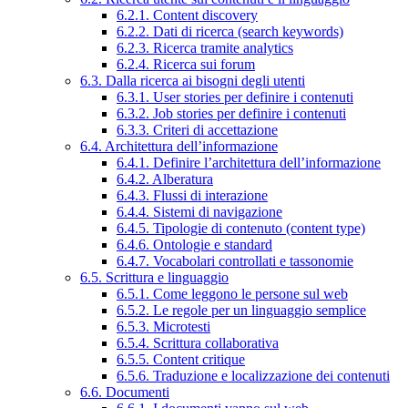
6.2.1. Content discovery
6.2.2. Dati di ricerca (search keywords)
6.2.3. Ricerca tramite analytics
6.2.4. Ricerca sui forum
6.3. Dalla ricerca ai bisogni degli utenti
6.3.1. User stories per definire i contenuti
6.3.2. Job stories per definire i contenuti
6.3.3. Criteri di accettazione
6.4. Architettura dell’informazione
6.4.1. Definire l’architettura dell’informazione
6.4.2. Alberatura
6.4.3. Flussi di interazione
6.4.4. Sistemi di navigazione
6.4.5. Tipologie di contenuto (content type)
6.4.6. Ontologie e standard
6.4.7. Vocabolari controllati e tassonomie
6.5. Scrittura e linguaggio
6.5.1. Come leggono le persone sul web
6.5.2. Le regole per un linguaggio semplice
6.5.3. Microtesti
6.5.4. Scrittura collaborativa
6.5.5. Content critique
6.5.6. Traduzione e localizzazione dei contenuti
6.6. Documenti