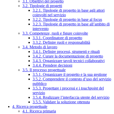
3.1. Obiettivi del progetto
3.2. Tipologie di progetti
3.2.1. Tipologie di progetto in base agli attori
coinvolti nel servizio
3.2.2. Tipologie di progetto in base al focus
3.2.3. Tipologie di progetto in base all’ambito di
intervento
3.3. Competenze, ruoli e figure coinvolte
3.3.1. Coordinatore di progetto
3.3.2. Definire ruoli e responsabilità
3.4. Metodo di lavoro
3.4.1. Definire processi, strumenti e rituali
3.4.2. Curare la documentazione di progetto
3.4.3. Organizzare tavoli tecnici collaborativi
3.4.4. Prendere decisioni
3.5. Il processo progettuale
3.5.1. Organizzare il progetto e la sua gestione
3.5.2. Comprendere il contesto d’uso del servizio
pubblico
3.5.3. Progettare i processi e i
touchpoint
del
servizio
3.5.4. Realizzare l’interfaccia utente del servizio
3.5.5. Validare la soluzione ottenuta
4. Ricerca progettuale
4.1. Ricerca primaria