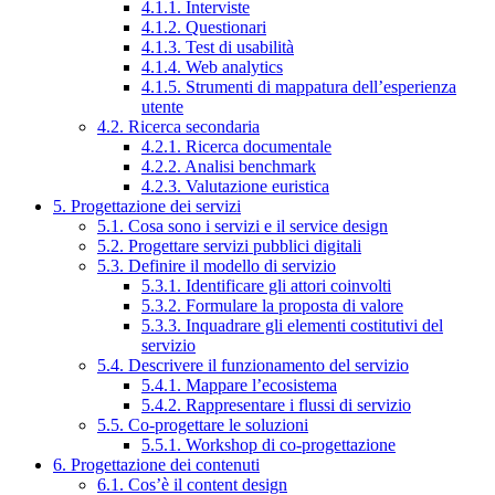
4.1.1. Interviste
4.1.2. Questionari
4.1.3. Test di usabilità
4.1.4. Web analytics
4.1.5. Strumenti di mappatura dell’esperienza
utente
4.2. Ricerca secondaria
4.2.1. Ricerca documentale
4.2.2. Analisi benchmark
4.2.3. Valutazione euristica
5. Progettazione dei servizi
5.1. Cosa sono i servizi e il service design
5.2. Progettare servizi pubblici digitali
5.3. Definire il modello di servizio
5.3.1. Identificare gli attori coinvolti
5.3.2. Formulare la proposta di valore
5.3.3. Inquadrare gli elementi costitutivi del
servizio
5.4. Descrivere il funzionamento del servizio
5.4.1. Mappare l’ecosistema
5.4.2. Rappresentare i flussi di servizio
5.5. Co-progettare le soluzioni
5.5.1. Workshop di co-progettazione
6. Progettazione dei contenuti
6.1. Cos’è il content design