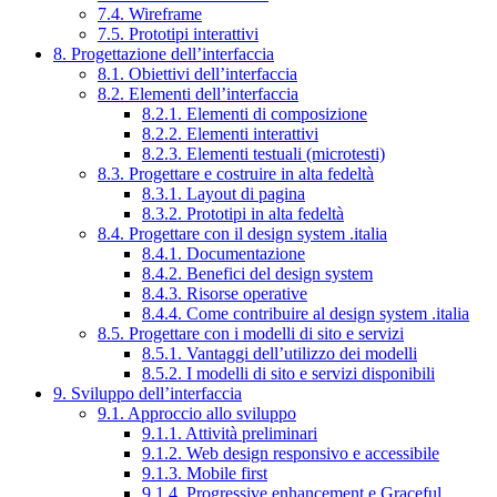
7.4. Wireframe
7.5. Prototipi interattivi
8. Progettazione dell’interfaccia
8.1. Obiettivi dell’interfaccia
8.2. Elementi dell’interfaccia
8.2.1. Elementi di composizione
8.2.2. Elementi interattivi
8.2.3. Elementi testuali (microtesti)
8.3. Progettare e costruire in alta fedeltà
8.3.1. Layout di pagina
8.3.2. Prototipi in alta fedeltà
8.4. Progettare con il design system .italia
8.4.1. Documentazione
8.4.2. Benefici del design system
8.4.3. Risorse operative
8.4.4. Come contribuire al design system .italia
8.5. Progettare con i modelli di sito e servizi
8.5.1. Vantaggi dell’utilizzo dei modelli
8.5.2. I modelli di sito e servizi disponibili
9. Sviluppo dell’interfaccia
9.1. Approccio allo sviluppo
9.1.1. Attività preliminari
9.1.2. Web design responsivo e accessibile
9.1.3. Mobile first
9.1.4. Progressive enhancement e Graceful