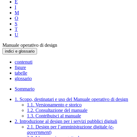
E
I
M
O
S
T
U
Manuale operativo di design
indici e glossario
contenuti
figure
tabelle
glossario
Sommario
1. Scopo, destinatari e uso del Manuale operativo di design
1.1. Versionamento e storico
1.2. Consultazione del manuale
1.3. Contribuisci al manuale
2. Introduzione al design per i servizi pubblici digitali
2.1. Design per l’amministrazione digitale (
e-
government
)