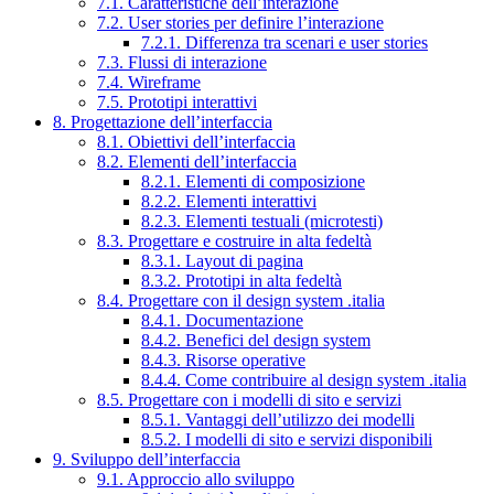
7.1. Caratteristiche dell’interazione
7.2. User stories per definire l’interazione
7.2.1. Differenza tra scenari e user stories
7.3. Flussi di interazione
7.4. Wireframe
7.5. Prototipi interattivi
8. Progettazione dell’interfaccia
8.1. Obiettivi dell’interfaccia
8.2. Elementi dell’interfaccia
8.2.1. Elementi di composizione
8.2.2. Elementi interattivi
8.2.3. Elementi testuali (microtesti)
8.3. Progettare e costruire in alta fedeltà
8.3.1. Layout di pagina
8.3.2. Prototipi in alta fedeltà
8.4. Progettare con il design system .italia
8.4.1. Documentazione
8.4.2. Benefici del design system
8.4.3. Risorse operative
8.4.4. Come contribuire al design system .italia
8.5. Progettare con i modelli di sito e servizi
8.5.1. Vantaggi dell’utilizzo dei modelli
8.5.2. I modelli di sito e servizi disponibili
9. Sviluppo dell’interfaccia
9.1. Approccio allo sviluppo