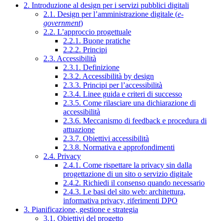
2. Introduzione al design per i servizi pubblici digitali
2.1. Design per l’amministrazione digitale (
e-
government
)
2.2. L’approccio progettuale
2.2.1. Buone pratiche
2.2.2. Principi
2.3. Accessibilità
2.3.1. Definizione
2.3.2. Accessibilità by design
2.3.3. Principi per l’accessibilità
2.3.4. Linee guida e criteri di successo
2.3.5. Come rilasciare una dichiarazione di
accessibilità
2.3.6. Meccanismo di feedback e procedura di
attuazione
2.3.7. Obiettivi accessibilità
2.3.8. Normativa e approfondimenti
2.4. Privacy
2.4.1. Come rispettare la privacy sin dalla
progettazione di un sito o servizio digitale
2.4.2. Richiedi il consenso quando necessario
2.4.3. Le basi del sito web: architettura,
informativa privacy, riferimenti DPO
3. Pianificazione, gestione e strategia
3.1. Obiettivi del progetto