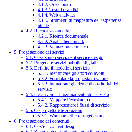
4.1.2. Questionari
4.1.3. Test di usabilità
4.1.4. Web analytics
4.1.5. Strumenti di mappatura dell’esperienza
utente
4.2. Ricerca secondaria
4.2.1. Ricerca documentale
4.2.2. Analisi benchmark
4.2.3. Valutazione euristica
5. Progettazione dei servizi
5.1. Cosa sono i servizi e il service design
5.2. Progettare servizi pubblici digitali
5.3. Definire il modello di servizio
5.3.1. Identificare gli attori coinvolti
5.3.2. Formulare la proposta di valore
5.3.3. Inquadrare gli elementi costitutivi del
servizio
5.4. Descrivere il funzionamento del servizio
5.4.1. Mappare l’ecosistema
5.4.2. Rappresentare i flussi di servizio
5.5. Co-progettare le soluzioni
5.5.1. Workshop di co-progettazione
6. Progettazione dei contenuti
6.1. Cos’è il content design
6.2. Ricerca utente sui contenuti e il linguaggio