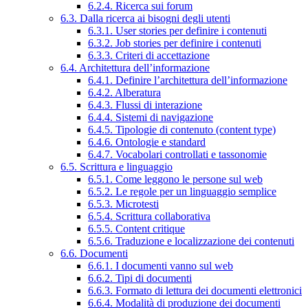
6.2.4. Ricerca sui forum
6.3. Dalla ricerca ai bisogni degli utenti
6.3.1. User stories per definire i contenuti
6.3.2. Job stories per definire i contenuti
6.3.3. Criteri di accettazione
6.4. Architettura dell’informazione
6.4.1. Definire l’architettura dell’informazione
6.4.2. Alberatura
6.4.3. Flussi di interazione
6.4.4. Sistemi di navigazione
6.4.5. Tipologie di contenuto (content type)
6.4.6. Ontologie e standard
6.4.7. Vocabolari controllati e tassonomie
6.5. Scrittura e linguaggio
6.5.1. Come leggono le persone sul web
6.5.2. Le regole per un linguaggio semplice
6.5.3. Microtesti
6.5.4. Scrittura collaborativa
6.5.5. Content critique
6.5.6. Traduzione e localizzazione dei contenuti
6.6. Documenti
6.6.1. I documenti vanno sul web
6.6.2. Tipi di documenti
6.6.3. Formato di lettura dei documenti elettronici
6.6.4. Modalità di produzione dei documenti