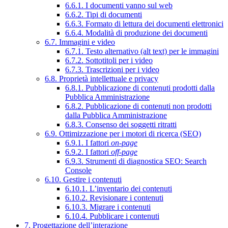
6.6.1. I documenti vanno sul web
6.6.2. Tipi di documenti
6.6.3. Formato di lettura dei documenti elettronici
6.6.4. Modalità di produzione dei documenti
6.7. Immagini e video
6.7.1. Testo alternativo (alt text) per le immagini
6.7.2. Sottotitoli per i video
6.7.3. Trascrizioni per i video
6.8. Proprietà intellettuale e privacy
6.8.1. Pubblicazione di contenuti prodotti dalla
Pubblica Amministrazione
6.8.2. Pubblicazione di contenuti non prodotti
dalla Pubblica Amministrazione
6.8.3. Consenso dei soggetti ritratti
6.9. Ottimizzazione per i motori di ricerca (SEO)
6.9.1. I fattori
on-page
6.9.2. I fattori
off-page
6.9.3. Strumenti di diagnostica SEO: Search
Console
6.10. Gestire i contenuti
6.10.1. L’inventario dei contenuti
6.10.2. Revisionare i contenuti
6.10.3. Migrare i contenuti
6.10.4. Pubblicare i contenuti
7. Progettazione dell’interazione