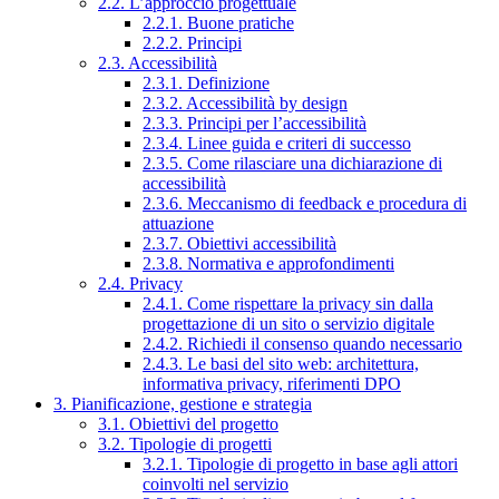
2.2. L’approccio progettuale
2.2.1. Buone pratiche
2.2.2. Principi
2.3. Accessibilità
2.3.1. Definizione
2.3.2. Accessibilità by design
2.3.3. Principi per l’accessibilità
2.3.4. Linee guida e criteri di successo
2.3.5. Come rilasciare una dichiarazione di
accessibilità
2.3.6. Meccanismo di feedback e procedura di
attuazione
2.3.7. Obiettivi accessibilità
2.3.8. Normativa e approfondimenti
2.4. Privacy
2.4.1. Come rispettare la privacy sin dalla
progettazione di un sito o servizio digitale
2.4.2. Richiedi il consenso quando necessario
2.4.3. Le basi del sito web: architettura,
informativa privacy, riferimenti DPO
3. Pianificazione, gestione e strategia
3.1. Obiettivi del progetto
3.2. Tipologie di progetti
3.2.1. Tipologie di progetto in base agli attori
coinvolti nel servizio