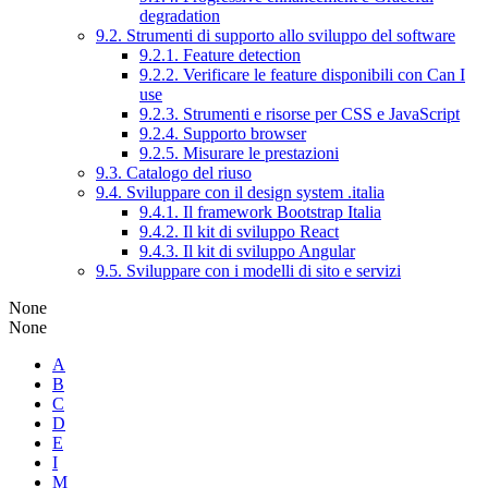
degradation
9.2. Strumenti di supporto allo sviluppo del software
9.2.1. Feature detection
9.2.2. Verificare le feature disponibili con Can I
use
9.2.3. Strumenti e risorse per CSS e JavaScript
9.2.4. Supporto browser
9.2.5. Misurare le prestazioni
9.3. Catalogo del riuso
9.4. Sviluppare con il design system .italia
9.4.1. Il framework Bootstrap Italia
9.4.2. Il kit di sviluppo React
9.4.3. Il kit di sviluppo Angular
9.5. Sviluppare con i modelli di sito e servizi
None
None
A
B
C
D
E
I
M