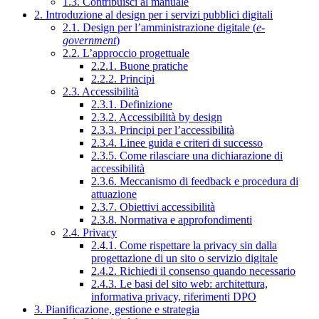
1.3. Contribuisci al manuale
2. Introduzione al design per i servizi pubblici digitali
2.1. Design per l’amministrazione digitale (
e-
government
)
2.2. L’approccio progettuale
2.2.1. Buone pratiche
2.2.2. Principi
2.3. Accessibilità
2.3.1. Definizione
2.3.2. Accessibilità by design
2.3.3. Principi per l’accessibilità
2.3.4. Linee guida e criteri di successo
2.3.5. Come rilasciare una dichiarazione di
accessibilità
2.3.6. Meccanismo di feedback e procedura di
attuazione
2.3.7. Obiettivi accessibilità
2.3.8. Normativa e approfondimenti
2.4. Privacy
2.4.1. Come rispettare la privacy sin dalla
progettazione di un sito o servizio digitale
2.4.2. Richiedi il consenso quando necessario
2.4.3. Le basi del sito web: architettura,
informativa privacy, riferimenti DPO
3. Pianificazione, gestione e strategia