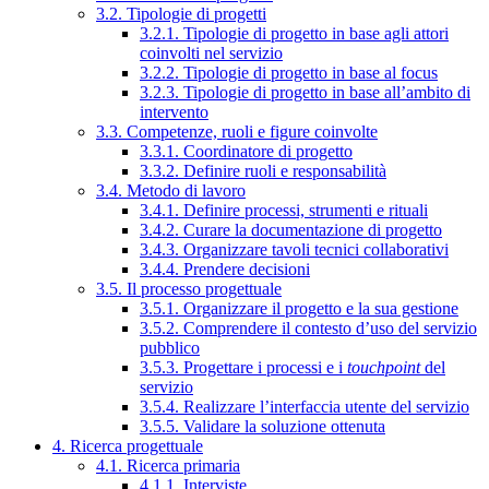
3.2. Tipologie di progetti
3.2.1. Tipologie di progetto in base agli attori
coinvolti nel servizio
3.2.2. Tipologie di progetto in base al focus
3.2.3. Tipologie di progetto in base all’ambito di
intervento
3.3. Competenze, ruoli e figure coinvolte
3.3.1. Coordinatore di progetto
3.3.2. Definire ruoli e responsabilità
3.4. Metodo di lavoro
3.4.1. Definire processi, strumenti e rituali
3.4.2. Curare la documentazione di progetto
3.4.3. Organizzare tavoli tecnici collaborativi
3.4.4. Prendere decisioni
3.5. Il processo progettuale
3.5.1. Organizzare il progetto e la sua gestione
3.5.2. Comprendere il contesto d’uso del servizio
pubblico
3.5.3. Progettare i processi e i
touchpoint
del
servizio
3.5.4. Realizzare l’interfaccia utente del servizio
3.5.5. Validare la soluzione ottenuta
4. Ricerca progettuale
4.1. Ricerca primaria
4.1.1. Interviste