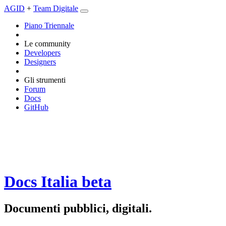
AGID
+
Team Digitale
Piano Triennale
Le community
Developers
Designers
Gli strumenti
Forum
Docs
GitHub
Docs Italia
beta
Documenti pubblici, digitali.