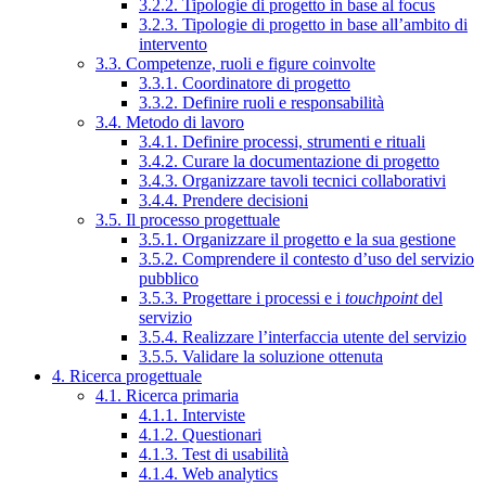
3.2.2. Tipologie di progetto in base al focus
3.2.3. Tipologie di progetto in base all’ambito di
intervento
3.3. Competenze, ruoli e figure coinvolte
3.3.1. Coordinatore di progetto
3.3.2. Definire ruoli e responsabilità
3.4. Metodo di lavoro
3.4.1. Definire processi, strumenti e rituali
3.4.2. Curare la documentazione di progetto
3.4.3. Organizzare tavoli tecnici collaborativi
3.4.4. Prendere decisioni
3.5. Il processo progettuale
3.5.1. Organizzare il progetto e la sua gestione
3.5.2. Comprendere il contesto d’uso del servizio
pubblico
3.5.3. Progettare i processi e i
touchpoint
del
servizio
3.5.4. Realizzare l’interfaccia utente del servizio
3.5.5. Validare la soluzione ottenuta
4. Ricerca progettuale
4.1. Ricerca primaria
4.1.1. Interviste
4.1.2. Questionari
4.1.3. Test di usabilità
4.1.4. Web analytics