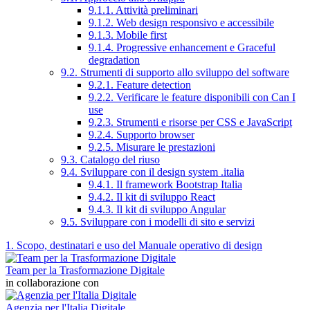
9.1.1. Attività preliminari
9.1.2. Web design responsivo e accessibile
9.1.3. Mobile first
9.1.4. Progressive enhancement e Graceful
degradation
9.2. Strumenti di supporto allo sviluppo del software
9.2.1. Feature detection
9.2.2. Verificare le feature disponibili con Can I
use
9.2.3. Strumenti e risorse per CSS e JavaScript
9.2.4. Supporto browser
9.2.5. Misurare le prestazioni
9.3. Catalogo del riuso
9.4. Sviluppare con il design system .italia
9.4.1. Il framework Bootstrap Italia
9.4.2. Il kit di sviluppo React
9.4.3. Il kit di sviluppo Angular
9.5. Sviluppare con i modelli di sito e servizi
1. Scopo, destinatari e uso del Manuale operativo di design
Team per la Trasformazione Digitale
in collaborazione con
Agenzia per l'Italia Digitale