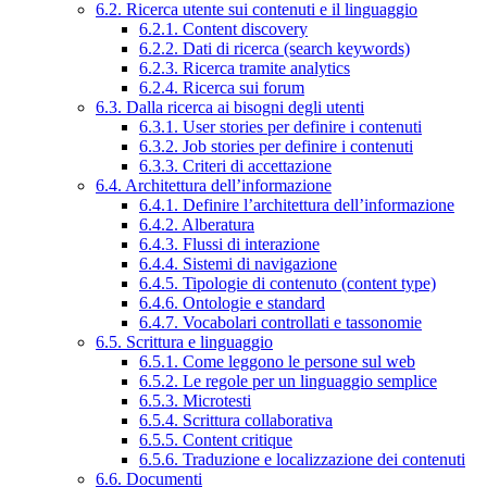
6.2. Ricerca utente sui contenuti e il linguaggio
6.2.1. Content discovery
6.2.2. Dati di ricerca (search keywords)
6.2.3. Ricerca tramite analytics
6.2.4. Ricerca sui forum
6.3. Dalla ricerca ai bisogni degli utenti
6.3.1. User stories per definire i contenuti
6.3.2. Job stories per definire i contenuti
6.3.3. Criteri di accettazione
6.4. Architettura dell’informazione
6.4.1. Definire l’architettura dell’informazione
6.4.2. Alberatura
6.4.3. Flussi di interazione
6.4.4. Sistemi di navigazione
6.4.5. Tipologie di contenuto (content type)
6.4.6. Ontologie e standard
6.4.7. Vocabolari controllati e tassonomie
6.5. Scrittura e linguaggio
6.5.1. Come leggono le persone sul web
6.5.2. Le regole per un linguaggio semplice
6.5.3. Microtesti
6.5.4. Scrittura collaborativa
6.5.5. Content critique
6.5.6. Traduzione e localizzazione dei contenuti
6.6. Documenti