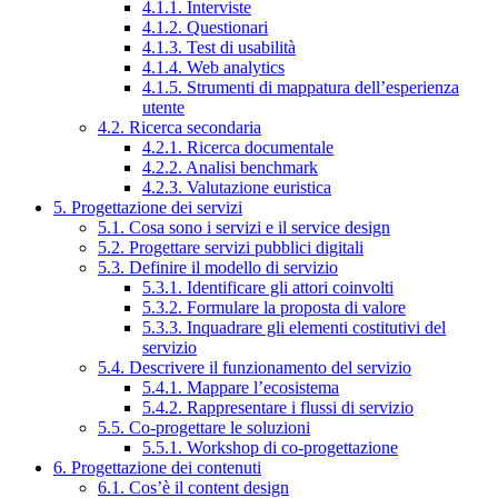
4.1.1. Interviste
4.1.2. Questionari
4.1.3. Test di usabilità
4.1.4. Web analytics
4.1.5. Strumenti di mappatura dell’esperienza
utente
4.2. Ricerca secondaria
4.2.1. Ricerca documentale
4.2.2. Analisi benchmark
4.2.3. Valutazione euristica
5. Progettazione dei servizi
5.1. Cosa sono i servizi e il service design
5.2. Progettare servizi pubblici digitali
5.3. Definire il modello di servizio
5.3.1. Identificare gli attori coinvolti
5.3.2. Formulare la proposta di valore
5.3.3. Inquadrare gli elementi costitutivi del
servizio
5.4. Descrivere il funzionamento del servizio
5.4.1. Mappare l’ecosistema
5.4.2. Rappresentare i flussi di servizio
5.5. Co-progettare le soluzioni
5.5.1. Workshop di co-progettazione
6. Progettazione dei contenuti
6.1. Cos’è il content design