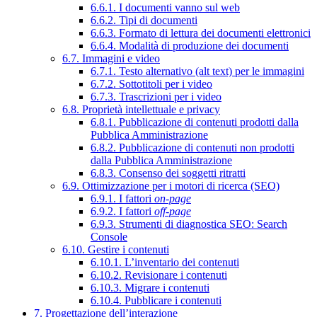
6.6.1. I documenti vanno sul web
6.6.2. Tipi di documenti
6.6.3. Formato di lettura dei documenti elettronici
6.6.4. Modalità di produzione dei documenti
6.7. Immagini e video
6.7.1. Testo alternativo (alt text) per le immagini
6.7.2. Sottotitoli per i video
6.7.3. Trascrizioni per i video
6.8. Proprietà intellettuale e privacy
6.8.1. Pubblicazione di contenuti prodotti dalla
Pubblica Amministrazione
6.8.2. Pubblicazione di contenuti non prodotti
dalla Pubblica Amministrazione
6.8.3. Consenso dei soggetti ritratti
6.9. Ottimizzazione per i motori di ricerca (SEO)
6.9.1. I fattori
on-page
6.9.2. I fattori
off-page
6.9.3. Strumenti di diagnostica SEO: Search
Console
6.10. Gestire i contenuti
6.10.1. L’inventario dei contenuti
6.10.2. Revisionare i contenuti
6.10.3. Migrare i contenuti
6.10.4. Pubblicare i contenuti
7. Progettazione dell’interazione