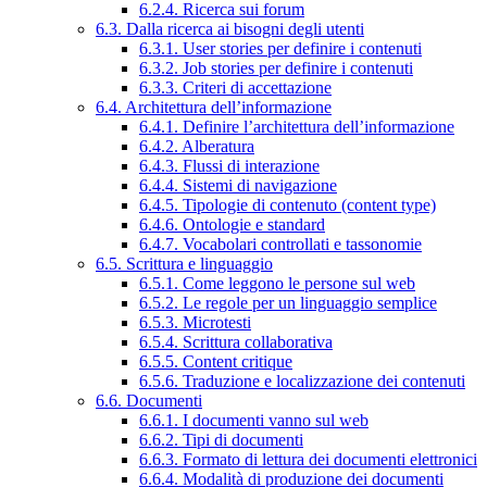
6.2.4. Ricerca sui forum
6.3. Dalla ricerca ai bisogni degli utenti
6.3.1. User stories per definire i contenuti
6.3.2. Job stories per definire i contenuti
6.3.3. Criteri di accettazione
6.4. Architettura dell’informazione
6.4.1. Definire l’architettura dell’informazione
6.4.2. Alberatura
6.4.3. Flussi di interazione
6.4.4. Sistemi di navigazione
6.4.5. Tipologie di contenuto (content type)
6.4.6. Ontologie e standard
6.4.7. Vocabolari controllati e tassonomie
6.5. Scrittura e linguaggio
6.5.1. Come leggono le persone sul web
6.5.2. Le regole per un linguaggio semplice
6.5.3. Microtesti
6.5.4. Scrittura collaborativa
6.5.5. Content critique
6.5.6. Traduzione e localizzazione dei contenuti
6.6. Documenti
6.6.1. I documenti vanno sul web
6.6.2. Tipi di documenti
6.6.3. Formato di lettura dei documenti elettronici
6.6.4. Modalità di produzione dei documenti