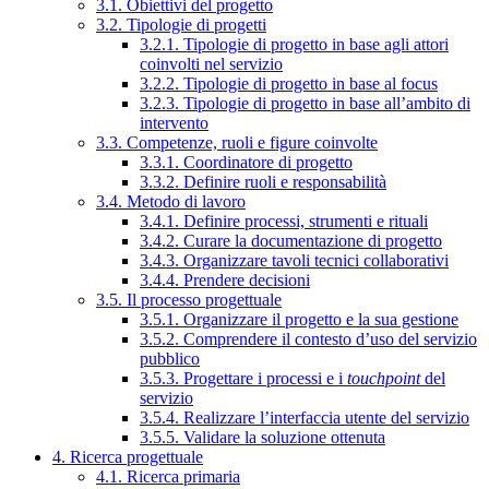
3.1. Obiettivi del progetto
3.2. Tipologie di progetti
3.2.1. Tipologie di progetto in base agli attori
coinvolti nel servizio
3.2.2. Tipologie di progetto in base al focus
3.2.3. Tipologie di progetto in base all’ambito di
intervento
3.3. Competenze, ruoli e figure coinvolte
3.3.1. Coordinatore di progetto
3.3.2. Definire ruoli e responsabilità
3.4. Metodo di lavoro
3.4.1. Definire processi, strumenti e rituali
3.4.2. Curare la documentazione di progetto
3.4.3. Organizzare tavoli tecnici collaborativi
3.4.4. Prendere decisioni
3.5. Il processo progettuale
3.5.1. Organizzare il progetto e la sua gestione
3.5.2. Comprendere il contesto d’uso del servizio
pubblico
3.5.3. Progettare i processi e i
touchpoint
del
servizio
3.5.4. Realizzare l’interfaccia utente del servizio
3.5.5. Validare la soluzione ottenuta
4. Ricerca progettuale
4.1. Ricerca primaria