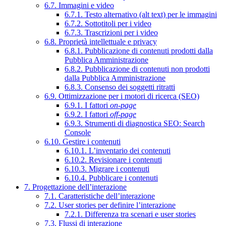
6.7. Immagini e video
6.7.1. Testo alternativo (alt text) per le immagini
6.7.2. Sottotitoli per i video
6.7.3. Trascrizioni per i video
6.8. Proprietà intellettuale e privacy
6.8.1. Pubblicazione di contenuti prodotti dalla
Pubblica Amministrazione
6.8.2. Pubblicazione di contenuti non prodotti
dalla Pubblica Amministrazione
6.8.3. Consenso dei soggetti ritratti
6.9. Ottimizzazione per i motori di ricerca (SEO)
6.9.1. I fattori
on-page
6.9.2. I fattori
off-page
6.9.3. Strumenti di diagnostica SEO: Search
Console
6.10. Gestire i contenuti
6.10.1. L’inventario dei contenuti
6.10.2. Revisionare i contenuti
6.10.3. Migrare i contenuti
6.10.4. Pubblicare i contenuti
7. Progettazione dell’interazione
7.1. Caratteristiche dell’interazione
7.2. User stories per definire l’interazione
7.2.1. Differenza tra scenari e user stories
7.3. Flussi di interazione