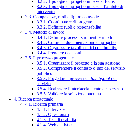
3.2.2. Tipologie di progetto in base al focus
3.2.3. Tipologie di progetto in base all’ambito di
intervento
3.3. Competenze, ruoli e figure coinvolte
3.3.1. Coordinatore di progetto
3.3.2. Definire ruoli e responsabilità
3.4. Metodo di lavoro
3.4.1. Definire processi, strumenti e rituali
3.4.2. Curare la documentazione di progetto
3.4.3. Organizzare tavoli tecnici collaborativi
3.4.4. Prendere decisioni
3.5. Il processo progettuale
3.5.1. Organizzare il progetto e la sua gestione
3.5.2. Comprendere il contesto d’uso del servizio
pubblico
3.5.3. Progettare i processi e i
touchpoint
del
servizio
3.5.4. Realizzare l’interfaccia utente del servizio
3.5.5. Validare la soluzione ottenuta
4. Ricerca progettuale
4.1. Ricerca primaria
4.1.1. Interviste
4.1.2. Questionari
4.1.3. Test di usabilità
4.1.4. Web analytics