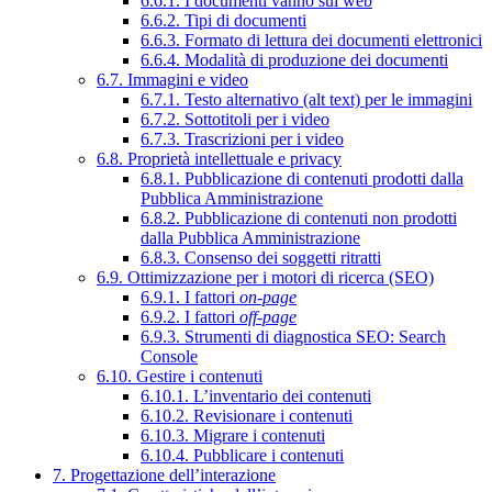
6.6.1. I documenti vanno sul web
6.6.2. Tipi di documenti
6.6.3. Formato di lettura dei documenti elettronici
6.6.4. Modalità di produzione dei documenti
6.7. Immagini e video
6.7.1. Testo alternativo (alt text) per le immagini
6.7.2. Sottotitoli per i video
6.7.3. Trascrizioni per i video
6.8. Proprietà intellettuale e privacy
6.8.1. Pubblicazione di contenuti prodotti dalla
Pubblica Amministrazione
6.8.2. Pubblicazione di contenuti non prodotti
dalla Pubblica Amministrazione
6.8.3. Consenso dei soggetti ritratti
6.9. Ottimizzazione per i motori di ricerca (SEO)
6.9.1. I fattori
on-page
6.9.2. I fattori
off-page
6.9.3. Strumenti di diagnostica SEO: Search
Console
6.10. Gestire i contenuti
6.10.1. L’inventario dei contenuti
6.10.2. Revisionare i contenuti
6.10.3. Migrare i contenuti
6.10.4. Pubblicare i contenuti
7. Progettazione dell’interazione