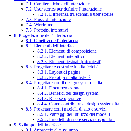
7.1. Caratteristiche dell’interazione
7.2. User stories per definire l’interazione
7.2.1. Differenza tra scenari e user stories
7.3. Flussi di interazione
7.4. Wireframe
7.5. Prototipi interattivi
8. Progettazione dell’interfaccia
8.1. Obiettivi dell’interfaccia
8.2. Elementi dell’interfaccia
8.2.1. Elementi di composizione
8.2.2. Elementi interattivi
8.2.3. Elementi testuali (microtesti)
8.3. Progettare e costruire in alta fedeltà
8.3.1. Layout di pagina
8.3.2. Prototipi in alta fedeltà
8.4. Progettare con il design system .italia
8.4.1. Documentazione
8.4.2. Benefici del design system
8.4.3. Risorse operative
8.4.4. Come contribuire al design system .italia
8.5. Progettare con i modelli di sito e servizi
8.5.1. Vantaggi dell’utilizzo dei modelli
8.5.2. I modelli di sito e servizi disponibili
9. Sviluppo dell’interfaccia
9.1. Approccio allo sviluppo