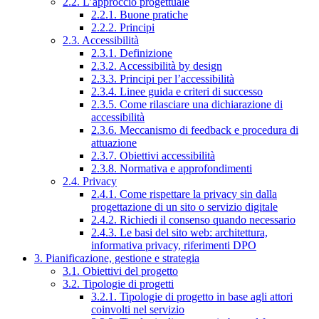
2.2. L’approccio progettuale
2.2.1. Buone pratiche
2.2.2. Principi
2.3. Accessibilità
2.3.1. Definizione
2.3.2. Accessibilità by design
2.3.3. Principi per l’accessibilità
2.3.4. Linee guida e criteri di successo
2.3.5. Come rilasciare una dichiarazione di
accessibilità
2.3.6. Meccanismo di feedback e procedura di
attuazione
2.3.7. Obiettivi accessibilità
2.3.8. Normativa e approfondimenti
2.4. Privacy
2.4.1. Come rispettare la privacy sin dalla
progettazione di un sito o servizio digitale
2.4.2. Richiedi il consenso quando necessario
2.4.3. Le basi del sito web: architettura,
informativa privacy, riferimenti DPO
3. Pianificazione, gestione e strategia
3.1. Obiettivi del progetto
3.2. Tipologie di progetti
3.2.1. Tipologie di progetto in base agli attori
coinvolti nel servizio