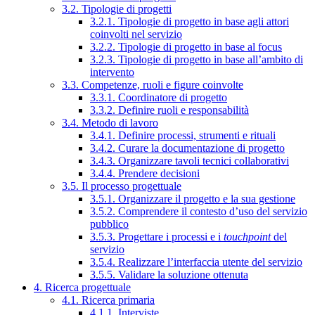
3.2. Tipologie di progetti
3.2.1. Tipologie di progetto in base agli attori
coinvolti nel servizio
3.2.2. Tipologie di progetto in base al focus
3.2.3. Tipologie di progetto in base all’ambito di
intervento
3.3. Competenze, ruoli e figure coinvolte
3.3.1. Coordinatore di progetto
3.3.2. Definire ruoli e responsabilità
3.4. Metodo di lavoro
3.4.1. Definire processi, strumenti e rituali
3.4.2. Curare la documentazione di progetto
3.4.3. Organizzare tavoli tecnici collaborativi
3.4.4. Prendere decisioni
3.5. Il processo progettuale
3.5.1. Organizzare il progetto e la sua gestione
3.5.2. Comprendere il contesto d’uso del servizio
pubblico
3.5.3. Progettare i processi e i
touchpoint
del
servizio
3.5.4. Realizzare l’interfaccia utente del servizio
3.5.5. Validare la soluzione ottenuta
4. Ricerca progettuale
4.1. Ricerca primaria
4.1.1. Interviste