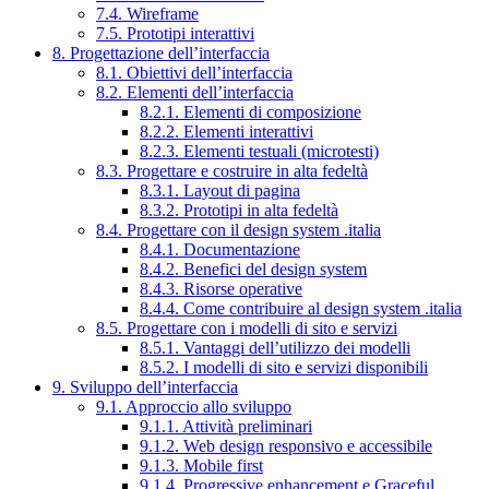
7.4. Wireframe
7.5. Prototipi interattivi
8. Progettazione dell’interfaccia
8.1. Obiettivi dell’interfaccia
8.2. Elementi dell’interfaccia
8.2.1. Elementi di composizione
8.2.2. Elementi interattivi
8.2.3. Elementi testuali (microtesti)
8.3. Progettare e costruire in alta fedeltà
8.3.1. Layout di pagina
8.3.2. Prototipi in alta fedeltà
8.4. Progettare con il design system .italia
8.4.1. Documentazione
8.4.2. Benefici del design system
8.4.3. Risorse operative
8.4.4. Come contribuire al design system .italia
8.5. Progettare con i modelli di sito e servizi
8.5.1. Vantaggi dell’utilizzo dei modelli
8.5.2. I modelli di sito e servizi disponibili
9. Sviluppo dell’interfaccia
9.1. Approccio allo sviluppo
9.1.1. Attività preliminari
9.1.2. Web design responsivo e accessibile
9.1.3. Mobile first
9.1.4. Progressive enhancement e Graceful