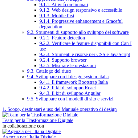
9.1.1. Attività preliminari
9.1.2. Web design responsivo e accessibile
9.1.3. Mobile first
9.1.4. Progressive enhancement e Graceful
degradation
9.2. Strumenti di supporto allo sviluppo del software
9.2.1. Feature detection
9.2.2. Verificare le feature disponibili con Can I
use
9.2.3. Strumenti e risorse per CSS e JavaScript
9.2.4. Supporto browser
9.2.5. Misurare le prestazioni
9.3. Catalogo del riuso
9.4. Sviluppare con il design system .italia
9.4.1. Il framework Bootstrap Italia
9.4.2. Il kit di sviluppo React
9.4.3. Il kit di sviluppo Angular
9.5. Sviluppare con i modelli di sito e servizi
1. Scopo, destinatari e uso del Manuale operativo di design
Team per la Trasformazione Digitale
in collaborazione con
Agenzia per l'Italia Digitale