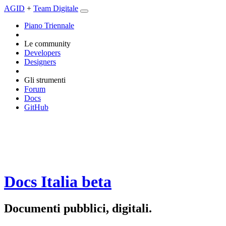
AGID
+
Team Digitale
Piano Triennale
Le community
Developers
Designers
Gli strumenti
Forum
Docs
GitHub
Docs Italia
beta
Documenti pubblici, digitali.