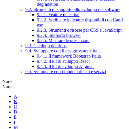
degradation
9.2. Strumenti di supporto allo sviluppo del software
9.2.1. Feature detection
9.2.2. Verificare le feature disponibili con Can I
use
9.2.3. Strumenti e risorse per CSS e JavaScript
9.2.4. Supporto browser
9.2.5. Misurare le prestazioni
9.3. Catalogo del riuso
9.4. Sviluppare con il design system .italia
9.4.1. Il framework Bootstrap Italia
9.4.2. Il kit di sviluppo React
9.4.3. Il kit di sviluppo Angular
9.5. Sviluppare con i modelli di sito e servizi
None
None
A
B
C
D
E
I
M