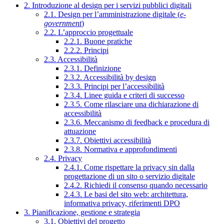
2. Introduzione al design per i servizi pubblici digitali
2.1. Design per l’amministrazione digitale (
e-
government
)
2.2. L’approccio progettuale
2.2.1. Buone pratiche
2.2.2. Principi
2.3. Accessibilità
2.3.1. Definizione
2.3.2. Accessibilità by design
2.3.3. Principi per l’accessibilità
2.3.4. Linee guida e criteri di successo
2.3.5. Come rilasciare una dichiarazione di
accessibilità
2.3.6. Meccanismo di feedback e procedura di
attuazione
2.3.7. Obiettivi accessibilità
2.3.8. Normativa e approfondimenti
2.4. Privacy
2.4.1. Come rispettare la privacy sin dalla
progettazione di un sito o servizio digitale
2.4.2. Richiedi il consenso quando necessario
2.4.3. Le basi del sito web: architettura,
informativa privacy, riferimenti DPO
3. Pianificazione, gestione e strategia
3.1. Obiettivi del progetto