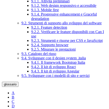
9.1.1. Attività preliminari
9.1.2. Web design responsivo e accessibile
9.1.3. Mobile first
9.1.4. Progressive enhancement e Graceful
degradation
9.2. Strumenti di supporto allo sviluppo del software
9.2.1. Feature detection
9.2.2. Verificare le feature disponibili con Can I
use
9.2.3. Strumenti e risorse per CSS e JavaScript
9.2.4. Supporto browser
9.2.5. Misurare le prestazioni
9.3. Catalogo del riuso
9.4. Sviluppare con il design system .italia
9.4.1. Il framework Bootstrap Italia
9.4.2. Il kit di sviluppo React
9.4.3. Il kit di sviluppo Angular
9.5. Sviluppare con i modelli di sito e servizi
glossario
A
B
C
D