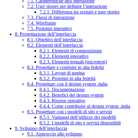
7.1. Caratteristiche dell’interazione
7.2. User stories per definire l’interazione
7.2.1. Differenza tra scenari e user stories
7.3. Flussi di interazione
7.4. Wireframe
7.5. Prototipi interattivi
8. Progettazione dell’interfaccia
8.1. Obiettivi dell’interfaccia
8.2. Elementi dell’interfaccia
8.2.1. Elementi di composizione
8.2.2. Elementi interattivi
8.2.3. Elementi testuali (microtesti)
8.3. Progettare e costruire in alta fedeltà
8.3.1. Layout di pagina
8.3.2. Prototipi in alta fedeltà
8.4. Progettare con il design system .italia
8.4.1. Documentazione
8.4.2. Benefici del design system
8.4.3. Risorse operative
8.4.4. Come contribuire al design system .italia
8.5. Progettare con i modelli di sito e servizi
8.5.1. Vantaggi dell’utilizzo dei modelli
8.5.2. I modelli di sito e servizi disponibili
9. Sviluppo dell’interfaccia
9.1. Approccio allo sviluppo