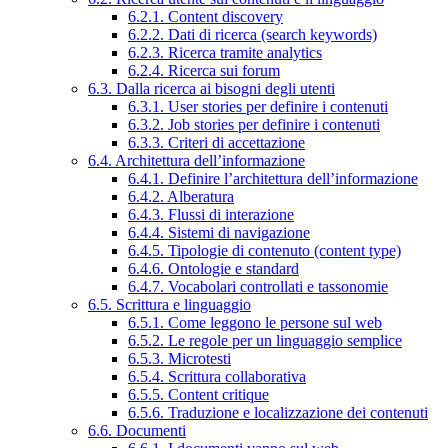
6.2.1. Content discovery
6.2.2. Dati di ricerca (search keywords)
6.2.3. Ricerca tramite analytics
6.2.4. Ricerca sui forum
6.3. Dalla ricerca ai bisogni degli utenti
6.3.1. User stories per definire i contenuti
6.3.2. Job stories per definire i contenuti
6.3.3. Criteri di accettazione
6.4. Architettura dell’informazione
6.4.1. Definire l’architettura dell’informazione
6.4.2. Alberatura
6.4.3. Flussi di interazione
6.4.4. Sistemi di navigazione
6.4.5. Tipologie di contenuto (content type)
6.4.6. Ontologie e standard
6.4.7. Vocabolari controllati e tassonomie
6.5. Scrittura e linguaggio
6.5.1. Come leggono le persone sul web
6.5.2. Le regole per un linguaggio semplice
6.5.3. Microtesti
6.5.4. Scrittura collaborativa
6.5.5. Content critique
6.5.6. Traduzione e localizzazione dei contenuti
6.6. Documenti