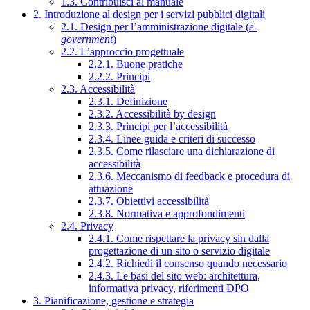
1.3. Contribuisci al manuale
2. Introduzione al design per i servizi pubblici digitali
2.1. Design per l’amministrazione digitale (
e-
government
)
2.2. L’approccio progettuale
2.2.1. Buone pratiche
2.2.2. Principi
2.3. Accessibilità
2.3.1. Definizione
2.3.2. Accessibilità by design
2.3.3. Principi per l’accessibilità
2.3.4. Linee guida e criteri di successo
2.3.5. Come rilasciare una dichiarazione di
accessibilità
2.3.6. Meccanismo di feedback e procedura di
attuazione
2.3.7. Obiettivi accessibilità
2.3.8. Normativa e approfondimenti
2.4. Privacy
2.4.1. Come rispettare la privacy sin dalla
progettazione di un sito o servizio digitale
2.4.2. Richiedi il consenso quando necessario
2.4.3. Le basi del sito web: architettura,
informativa privacy, riferimenti DPO
3. Pianificazione, gestione e strategia