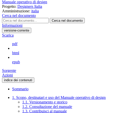
Manuale operativo di design
Progetto:
Designers Italia
Amministrazione:
italia
Cerca nel documento
Cerca nel documento
Informazioni
versione-corrente
Scarica
pdf
html
epub
Sorgente
Azioni
indice dei contenuti
Sommario
1. Scopo, destinatari e uso del Manuale operativo di design
1.1. Versionamento e storico
1.2. Consultazione del manuale
1.3. Contribuisci al manuale