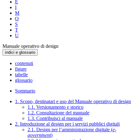
E
I
M
O
S
T
U
Manuale operativo di design
indici e glossario
contenuti
figure
tabelle
glossario
Sommario
1. Scopo, destinatari e uso del Manuale operativo di design
1.1. Versionamento e storico
1.2. Consultazione del manuale
1.3. Contribuisci al manuale
2. Introduzione al design per i servizi pubblici digitali
2.1. Design per l’amministrazione digitale (
e-
government
)