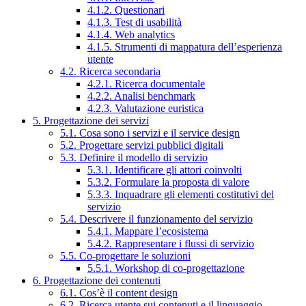
4.1.2. Questionari
4.1.3. Test di usabilità
4.1.4. Web analytics
4.1.5. Strumenti di mappatura dell’esperienza
utente
4.2. Ricerca secondaria
4.2.1. Ricerca documentale
4.2.2. Analisi benchmark
4.2.3. Valutazione euristica
5. Progettazione dei servizi
5.1. Cosa sono i servizi e il service design
5.2. Progettare servizi pubblici digitali
5.3. Definire il modello di servizio
5.3.1. Identificare gli attori coinvolti
5.3.2. Formulare la proposta di valore
5.3.3. Inquadrare gli elementi costitutivi del
servizio
5.4. Descrivere il funzionamento del servizio
5.4.1. Mappare l’ecosistema
5.4.2. Rappresentare i flussi di servizio
5.5. Co-progettare le soluzioni
5.5.1. Workshop di co-progettazione
6. Progettazione dei contenuti
6.1. Cos’è il content design
6.2. Ricerca utente sui contenuti e il linguaggio