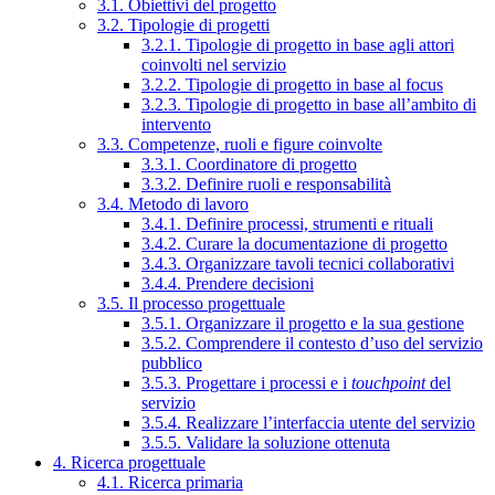
3.1. Obiettivi del progetto
3.2. Tipologie di progetti
3.2.1. Tipologie di progetto in base agli attori
coinvolti nel servizio
3.2.2. Tipologie di progetto in base al focus
3.2.3. Tipologie di progetto in base all’ambito di
intervento
3.3. Competenze, ruoli e figure coinvolte
3.3.1. Coordinatore di progetto
3.3.2. Definire ruoli e responsabilità
3.4. Metodo di lavoro
3.4.1. Definire processi, strumenti e rituali
3.4.2. Curare la documentazione di progetto
3.4.3. Organizzare tavoli tecnici collaborativi
3.4.4. Prendere decisioni
3.5. Il processo progettuale
3.5.1. Organizzare il progetto e la sua gestione
3.5.2. Comprendere il contesto d’uso del servizio
pubblico
3.5.3. Progettare i processi e i
touchpoint
del
servizio
3.5.4. Realizzare l’interfaccia utente del servizio
3.5.5. Validare la soluzione ottenuta
4. Ricerca progettuale
4.1. Ricerca primaria