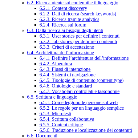
6.2. Ricerca utente sui contenuti e il linguaggio
6.2.1. Content discovery
6.2.2. Dati di ricerca (search keywords)
6.2.3. Ricerca tramite analytics
6.2.4. Ricerca sui forum
6.3. Dalla ricerca ai bisogni degli utenti
6.3.1. User stories per definire i contenuti
6.3.2. Job stories per definire i contenuti
6.3.3. Criteri di accettazione
6.4. Architettura dell’informazione
6.4.1. Definire l’architettura dell’informazione
6.4.2. Alberatura
6.4.3. Flussi di interazione
6.4.4. Sistemi di navigazione
6.4.5. Tipologie di contenuto (content type)
6.4.6. Ontologie e standard
6.4.7. Vocabolari controllati e tassonomie
6.5. Scrittura e linguaggio
6.5.1. Come leggono le persone sul web
6.5.2. Le regole per un linguaggio semplice
6.5.3. Microtesti
6.5.4. Scrittura collaborativa
6.5.5. Content critique
6.5.6. Traduzione e localizzazione dei contenuti
6.6. Documenti