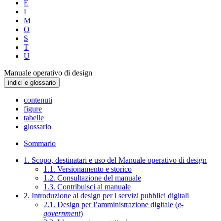
E
I
M
O
S
T
U
Manuale operativo di design
indici e glossario
contenuti
figure
tabelle
glossario
Sommario
1. Scopo, destinatari e uso del Manuale operativo di design
1.1. Versionamento e storico
1.2. Consultazione del manuale
1.3. Contribuisci al manuale
2. Introduzione al design per i servizi pubblici digitali
2.1. Design per l’amministrazione digitale (
e-
government
)