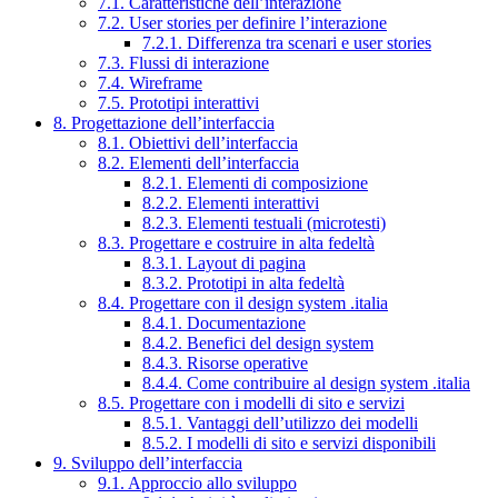
7.1. Caratteristiche dell’interazione
7.2. User stories per definire l’interazione
7.2.1. Differenza tra scenari e user stories
7.3. Flussi di interazione
7.4. Wireframe
7.5. Prototipi interattivi
8. Progettazione dell’interfaccia
8.1. Obiettivi dell’interfaccia
8.2. Elementi dell’interfaccia
8.2.1. Elementi di composizione
8.2.2. Elementi interattivi
8.2.3. Elementi testuali (microtesti)
8.3. Progettare e costruire in alta fedeltà
8.3.1. Layout di pagina
8.3.2. Prototipi in alta fedeltà
8.4. Progettare con il design system .italia
8.4.1. Documentazione
8.4.2. Benefici del design system
8.4.3. Risorse operative
8.4.4. Come contribuire al design system .italia
8.5. Progettare con i modelli di sito e servizi
8.5.1. Vantaggi dell’utilizzo dei modelli
8.5.2. I modelli di sito e servizi disponibili
9. Sviluppo dell’interfaccia
9.1. Approccio allo sviluppo