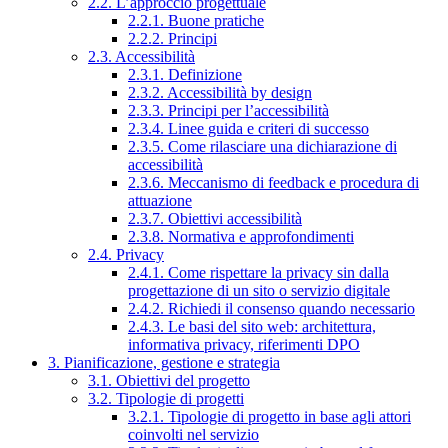
2.2. L’approccio progettuale
2.2.1. Buone pratiche
2.2.2. Principi
2.3. Accessibilità
2.3.1. Definizione
2.3.2. Accessibilità by design
2.3.3. Principi per l’accessibilità
2.3.4. Linee guida e criteri di successo
2.3.5. Come rilasciare una dichiarazione di
accessibilità
2.3.6. Meccanismo di feedback e procedura di
attuazione
2.3.7. Obiettivi accessibilità
2.3.8. Normativa e approfondimenti
2.4. Privacy
2.4.1. Come rispettare la privacy sin dalla
progettazione di un sito o servizio digitale
2.4.2. Richiedi il consenso quando necessario
2.4.3. Le basi del sito web: architettura,
informativa privacy, riferimenti DPO
3. Pianificazione, gestione e strategia
3.1. Obiettivi del progetto
3.2. Tipologie di progetti
3.2.1. Tipologie di progetto in base agli attori
coinvolti nel servizio