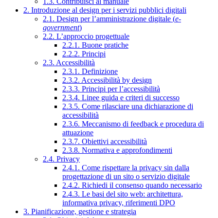
1.3. Contribuisci al manuale
2. Introduzione al design per i servizi pubblici digitali
2.1. Design per l’amministrazione digitale (
e-
government
)
2.2. L’approccio progettuale
2.2.1. Buone pratiche
2.2.2. Principi
2.3. Accessibilità
2.3.1. Definizione
2.3.2. Accessibilità by design
2.3.3. Principi per l’accessibilità
2.3.4. Linee guida e criteri di successo
2.3.5. Come rilasciare una dichiarazione di
accessibilità
2.3.6. Meccanismo di feedback e procedura di
attuazione
2.3.7. Obiettivi accessibilità
2.3.8. Normativa e approfondimenti
2.4. Privacy
2.4.1. Come rispettare la privacy sin dalla
progettazione di un sito o servizio digitale
2.4.2. Richiedi il consenso quando necessario
2.4.3. Le basi del sito web: architettura,
informativa privacy, riferimenti DPO
3. Pianificazione, gestione e strategia