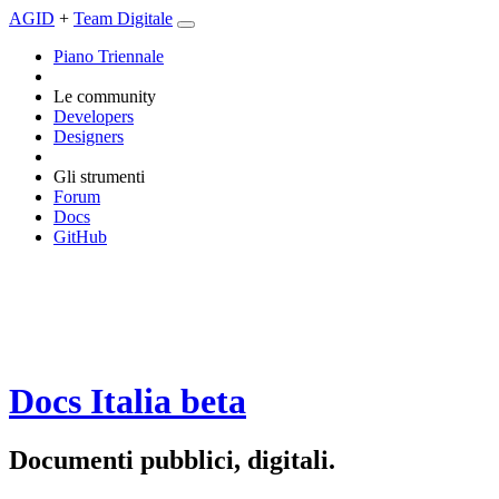
AGID
+
Team Digitale
Piano Triennale
Le community
Developers
Designers
Gli strumenti
Forum
Docs
GitHub
Docs Italia
beta
Documenti pubblici, digitali.