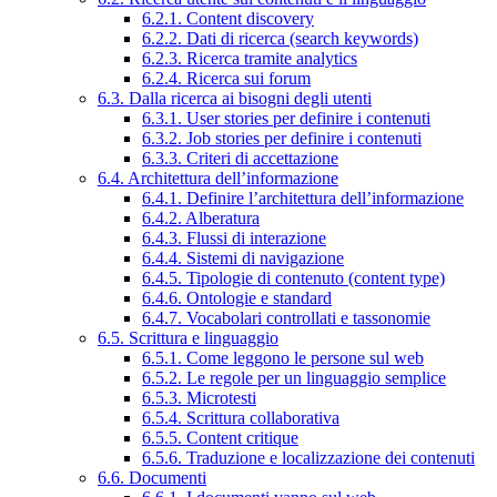
6.2.1. Content discovery
6.2.2. Dati di ricerca (search keywords)
6.2.3. Ricerca tramite analytics
6.2.4. Ricerca sui forum
6.3. Dalla ricerca ai bisogni degli utenti
6.3.1. User stories per definire i contenuti
6.3.2. Job stories per definire i contenuti
6.3.3. Criteri di accettazione
6.4. Architettura dell’informazione
6.4.1. Definire l’architettura dell’informazione
6.4.2. Alberatura
6.4.3. Flussi di interazione
6.4.4. Sistemi di navigazione
6.4.5. Tipologie di contenuto (content type)
6.4.6. Ontologie e standard
6.4.7. Vocabolari controllati e tassonomie
6.5. Scrittura e linguaggio
6.5.1. Come leggono le persone sul web
6.5.2. Le regole per un linguaggio semplice
6.5.3. Microtesti
6.5.4. Scrittura collaborativa
6.5.5. Content critique
6.5.6. Traduzione e localizzazione dei contenuti
6.6. Documenti