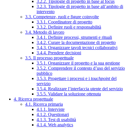
3.2.2. Tipologie di progetto in base al focus
3.2.3. Tipologie di progetto in base all’ambito di
intervento
3.3. Competenze, ruoli e figure coinvolte
3.3.1. Coordinatore di progetto
3.3.2. Definire ruoli e responsabilità
3.4. Metodo di lavoro
3.4.1. Definire processi, strumenti e rituali
3.4.2. Curare la documentazione di progetto
3.4.3. Organizzare tavoli tecnici collaborativi
3.4.4. Prendere decisioni
3.5. Il processo progettuale
3.5.1. Organizzare il progetto e la sua gestione
3.5.2. Comprendere il contesto d’uso del servizio
pubblico
3.5.3. Progettare i processi e i
touchpoint
del
servizio
3.5.4. Realizzare l’interfaccia utente del servizio
3.5.5. Validare la soluzione ottenuta
4. Ricerca progettuale
4.1. Ricerca primaria
4.1.1. Interviste
4.1.2. Questionari
4.1.3. Test di usabilità
4.1.4. Web analytics