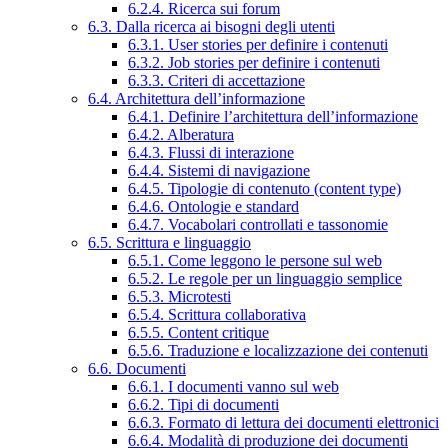
6.2.4. Ricerca sui forum
6.3. Dalla ricerca ai bisogni degli utenti
6.3.1. User stories per definire i contenuti
6.3.2. Job stories per definire i contenuti
6.3.3. Criteri di accettazione
6.4. Architettura dell’informazione
6.4.1. Definire l’architettura dell’informazione
6.4.2. Alberatura
6.4.3. Flussi di interazione
6.4.4. Sistemi di navigazione
6.4.5. Tipologie di contenuto (content type)
6.4.6. Ontologie e standard
6.4.7. Vocabolari controllati e tassonomie
6.5. Scrittura e linguaggio
6.5.1. Come leggono le persone sul web
6.5.2. Le regole per un linguaggio semplice
6.5.3. Microtesti
6.5.4. Scrittura collaborativa
6.5.5. Content critique
6.5.6. Traduzione e localizzazione dei contenuti
6.6. Documenti
6.6.1. I documenti vanno sul web
6.6.2. Tipi di documenti
6.6.3. Formato di lettura dei documenti elettronici
6.6.4. Modalità di produzione dei documenti