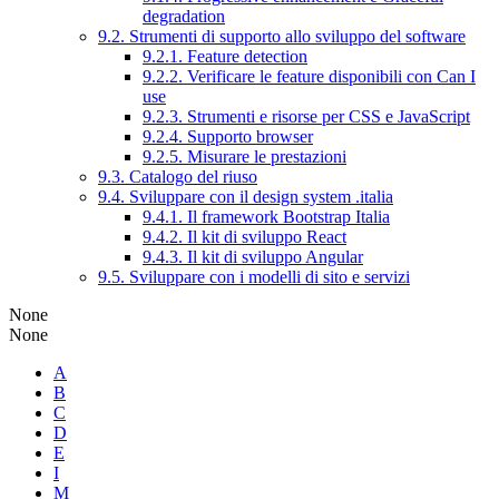
degradation
9.2. Strumenti di supporto allo sviluppo del software
9.2.1. Feature detection
9.2.2. Verificare le feature disponibili con Can I
use
9.2.3. Strumenti e risorse per CSS e JavaScript
9.2.4. Supporto browser
9.2.5. Misurare le prestazioni
9.3. Catalogo del riuso
9.4. Sviluppare con il design system .italia
9.4.1. Il framework Bootstrap Italia
9.4.2. Il kit di sviluppo React
9.4.3. Il kit di sviluppo Angular
9.5. Sviluppare con i modelli di sito e servizi
None
None
A
B
C
D
E
I
M