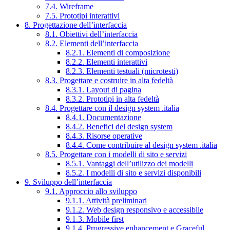
7.4. Wireframe
7.5. Prototipi interattivi
8. Progettazione dell’interfaccia
8.1. Obiettivi dell’interfaccia
8.2. Elementi dell’interfaccia
8.2.1. Elementi di composizione
8.2.2. Elementi interattivi
8.2.3. Elementi testuali (microtesti)
8.3. Progettare e costruire in alta fedeltà
8.3.1. Layout di pagina
8.3.2. Prototipi in alta fedeltà
8.4. Progettare con il design system .italia
8.4.1. Documentazione
8.4.2. Benefici del design system
8.4.3. Risorse operative
8.4.4. Come contribuire al design system .italia
8.5. Progettare con i modelli di sito e servizi
8.5.1. Vantaggi dell’utilizzo dei modelli
8.5.2. I modelli di sito e servizi disponibili
9. Sviluppo dell’interfaccia
9.1. Approccio allo sviluppo
9.1.1. Attività preliminari
9.1.2. Web design responsivo e accessibile
9.1.3. Mobile first
9.1.4. Progressive enhancement e Graceful