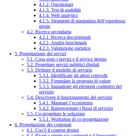
4.1.2. Questionari
4.1.3. Test di usabilità
4.1.4. Web analytics
4.1.5. Strumenti di mappatura dell’esperienza
utente
4.2. Ricerca secondaria
4.2.1. Ricerca documentale
4.2.2. Analisi benchmark
4.2.3. Valutazione euristica
5. Progettazione dei servizi
5.1. Cosa sono i servizi e il service design
5.2. Progettare servizi pubblici digitali
5.3. Definire il modello di servizio
5.3.1. Identificare gli attori coinvolti
5.3.2. Formulare la proposta di valore
5.3.3. Inquadrare gli elementi costitutivi del
servizio
5.4. Descrivere il funzionamento del servizio
5.4.1. Mappare l’ecosistema
5.4.2. Rappresentare i flussi di servizio
5.5. Co-progettare le soluzioni
5.5.1. Workshop di co-progettazione
6. Progettazione dei contenuti
6.1. Cos’è il content design
6.2. Ricerca utente sui contenuti e il linguaggio