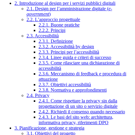
2. Introduzione al design per i servizi pubblici digitali
2.1. Design per l’amministrazione digitale (
e-
government
)
2.2. L’approccio progettuale
2.2.1. Buone pratiche
2.2.2. Principi
2.3. Accessibilità
2.3.1. Definizione
2.3.2. Accessibilità by design
2.3.3. Principi per l’accessibilità
2.3.4. Linee guida e criteri di successo
2.3.5. Come rilasciare una dichiarazione di
accessibilità
2.3.6. Meccanismo di feedback e procedura di
attuazione
2.3.7. Obiettivi accessibilità
2.3.8. Normativa e approfondimenti
2.4. Privacy
2.4.1. Come rispettare la privacy sin dalla
progettazione di un sito o servizio digitale
2.4.2. Richiedi il consenso quando necessario
2.4.3. Le basi del sito web: architettura,
informativa privacy, riferimenti DPO
3. Pianificazione, gestione e strategia
3.1. Obiettivi del progetto