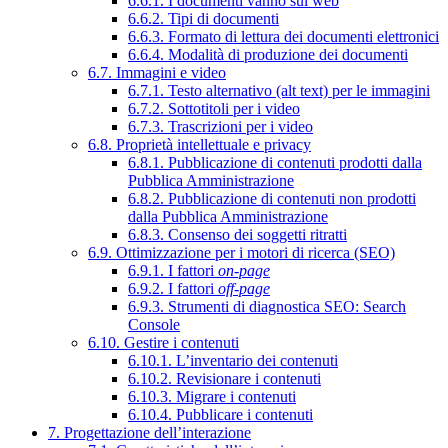
6.6.1. I documenti vanno sul web
6.6.2. Tipi di documenti
6.6.3. Formato di lettura dei documenti elettronici
6.6.4. Modalità di produzione dei documenti
6.7. Immagini e video
6.7.1. Testo alternativo (alt text) per le immagini
6.7.2. Sottotitoli per i video
6.7.3. Trascrizioni per i video
6.8. Proprietà intellettuale e privacy
6.8.1. Pubblicazione di contenuti prodotti dalla
Pubblica Amministrazione
6.8.2. Pubblicazione di contenuti non prodotti
dalla Pubblica Amministrazione
6.8.3. Consenso dei soggetti ritratti
6.9. Ottimizzazione per i motori di ricerca (SEO)
6.9.1. I fattori
on-page
6.9.2. I fattori
off-page
6.9.3. Strumenti di diagnostica SEO: Search
Console
6.10. Gestire i contenuti
6.10.1. L’inventario dei contenuti
6.10.2. Revisionare i contenuti
6.10.3. Migrare i contenuti
6.10.4. Pubblicare i contenuti
7. Progettazione dell’interazione