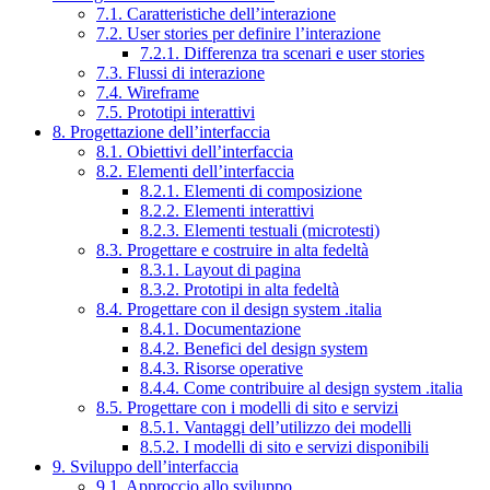
7.1. Caratteristiche dell’interazione
7.2. User stories per definire l’interazione
7.2.1. Differenza tra scenari e user stories
7.3. Flussi di interazione
7.4. Wireframe
7.5. Prototipi interattivi
8. Progettazione dell’interfaccia
8.1. Obiettivi dell’interfaccia
8.2. Elementi dell’interfaccia
8.2.1. Elementi di composizione
8.2.2. Elementi interattivi
8.2.3. Elementi testuali (microtesti)
8.3. Progettare e costruire in alta fedeltà
8.3.1. Layout di pagina
8.3.2. Prototipi in alta fedeltà
8.4. Progettare con il design system .italia
8.4.1. Documentazione
8.4.2. Benefici del design system
8.4.3. Risorse operative
8.4.4. Come contribuire al design system .italia
8.5. Progettare con i modelli di sito e servizi
8.5.1. Vantaggi dell’utilizzo dei modelli
8.5.2. I modelli di sito e servizi disponibili
9. Sviluppo dell’interfaccia
9.1. Approccio allo sviluppo