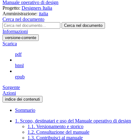
Manuale operativo di design
Progetto:
Designers Italia
Amministrazione:
italia
Cerca nel documento
Cerca nel documento
Informazioni
versione-corrente
Scarica
pdf
html
epub
Sorgente
Azioni
indice dei contenuti
Sommario
1. Scopo, destinatari e uso del Manuale operativo di design
1.1. Versionamento e storico
1.2. Consultazione del manuale
1.3. Contribuisci al manuale