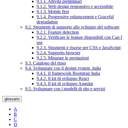
9.1.1. Attività preliminari
9.1.2. Web design responsivo e accessibile
9.1.3. Mobile first
9.1.4. Progressive enhancement e Graceful
degradation
9.2. Strumenti di supporto allo sviluppo del software
9.2.1. Feature detection
9.2.2. Verificare le feature disponibili con Can I
use
9.2.3. Strumenti e risorse per CSS e JavaScript
9.2.4. Supporto browser
9.2.5. Misurare le prestazioni
9.3. Catalogo del riuso
9.4. Sviluppare con il design system .italia
9.4.1. Il framework Bootstrap Italia
9.4.2. Il kit di sviluppo React
9.4.3. Il kit di sviluppo Angular
9.5. Sviluppare con i modelli di sito e servizi
glossario
A
B
C
D