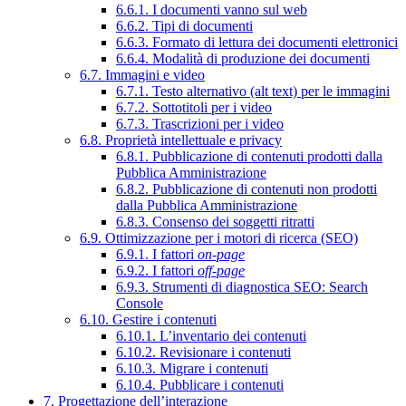
6.6.1. I documenti vanno sul web
6.6.2. Tipi di documenti
6.6.3. Formato di lettura dei documenti elettronici
6.6.4. Modalità di produzione dei documenti
6.7. Immagini e video
6.7.1. Testo alternativo (alt text) per le immagini
6.7.2. Sottotitoli per i video
6.7.3. Trascrizioni per i video
6.8. Proprietà intellettuale e privacy
6.8.1. Pubblicazione di contenuti prodotti dalla
Pubblica Amministrazione
6.8.2. Pubblicazione di contenuti non prodotti
dalla Pubblica Amministrazione
6.8.3. Consenso dei soggetti ritratti
6.9. Ottimizzazione per i motori di ricerca (SEO)
6.9.1. I fattori
on-page
6.9.2. I fattori
off-page
6.9.3. Strumenti di diagnostica SEO: Search
Console
6.10. Gestire i contenuti
6.10.1. L’inventario dei contenuti
6.10.2. Revisionare i contenuti
6.10.3. Migrare i contenuti
6.10.4. Pubblicare i contenuti
7. Progettazione dell’interazione