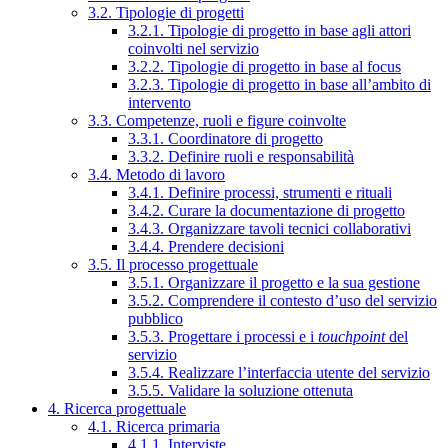
3.2. Tipologie di progetti
3.2.1. Tipologie di progetto in base agli attori
coinvolti nel servizio
3.2.2. Tipologie di progetto in base al focus
3.2.3. Tipologie di progetto in base all’ambito di
intervento
3.3. Competenze, ruoli e figure coinvolte
3.3.1. Coordinatore di progetto
3.3.2. Definire ruoli e responsabilità
3.4. Metodo di lavoro
3.4.1. Definire processi, strumenti e rituali
3.4.2. Curare la documentazione di progetto
3.4.3. Organizzare tavoli tecnici collaborativi
3.4.4. Prendere decisioni
3.5. Il processo progettuale
3.5.1. Organizzare il progetto e la sua gestione
3.5.2. Comprendere il contesto d’uso del servizio
pubblico
3.5.3. Progettare i processi e i
touchpoint
del
servizio
3.5.4. Realizzare l’interfaccia utente del servizio
3.5.5. Validare la soluzione ottenuta
4. Ricerca progettuale
4.1. Ricerca primaria
4.1.1. Interviste