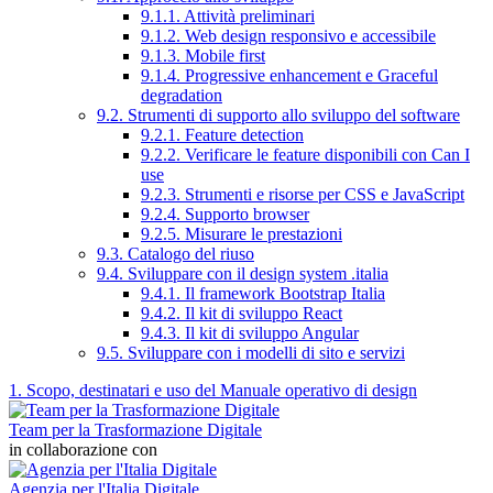
9.1.1. Attività preliminari
9.1.2. Web design responsivo e accessibile
9.1.3. Mobile first
9.1.4. Progressive enhancement e Graceful
degradation
9.2. Strumenti di supporto allo sviluppo del software
9.2.1. Feature detection
9.2.2. Verificare le feature disponibili con Can I
use
9.2.3. Strumenti e risorse per CSS e JavaScript
9.2.4. Supporto browser
9.2.5. Misurare le prestazioni
9.3. Catalogo del riuso
9.4. Sviluppare con il design system .italia
9.4.1. Il framework Bootstrap Italia
9.4.2. Il kit di sviluppo React
9.4.3. Il kit di sviluppo Angular
9.5. Sviluppare con i modelli di sito e servizi
1. Scopo, destinatari e uso del Manuale operativo di design
Team per la Trasformazione Digitale
in collaborazione con
Agenzia per l'Italia Digitale