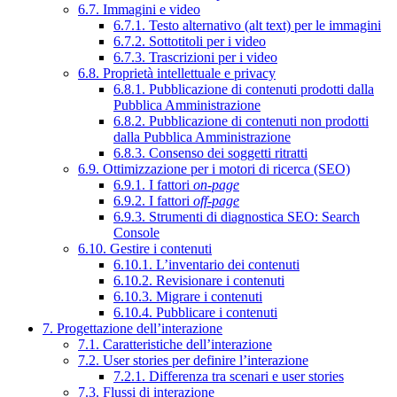
6.7. Immagini e video
6.7.1. Testo alternativo (alt text) per le immagini
6.7.2. Sottotitoli per i video
6.7.3. Trascrizioni per i video
6.8. Proprietà intellettuale e privacy
6.8.1. Pubblicazione di contenuti prodotti dalla
Pubblica Amministrazione
6.8.2. Pubblicazione di contenuti non prodotti
dalla Pubblica Amministrazione
6.8.3. Consenso dei soggetti ritratti
6.9. Ottimizzazione per i motori di ricerca (SEO)
6.9.1. I fattori
on-page
6.9.2. I fattori
off-page
6.9.3. Strumenti di diagnostica SEO: Search
Console
6.10. Gestire i contenuti
6.10.1. L’inventario dei contenuti
6.10.2. Revisionare i contenuti
6.10.3. Migrare i contenuti
6.10.4. Pubblicare i contenuti
7. Progettazione dell’interazione
7.1. Caratteristiche dell’interazione
7.2. User stories per definire l’interazione
7.2.1. Differenza tra scenari e user stories
7.3. Flussi di interazione