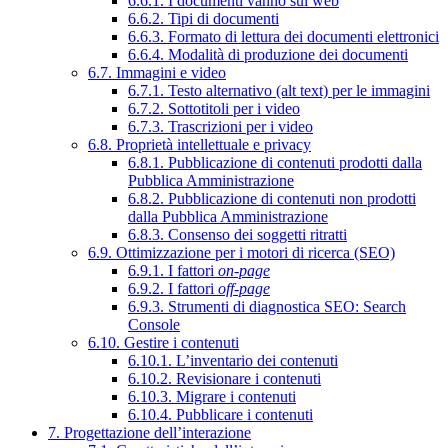
6.6.1. I documenti vanno sul web
6.6.2. Tipi di documenti
6.6.3. Formato di lettura dei documenti elettronici
6.6.4. Modalità di produzione dei documenti
6.7. Immagini e video
6.7.1. Testo alternativo (alt text) per le immagini
6.7.2. Sottotitoli per i video
6.7.3. Trascrizioni per i video
6.8. Proprietà intellettuale e privacy
6.8.1. Pubblicazione di contenuti prodotti dalla
Pubblica Amministrazione
6.8.2. Pubblicazione di contenuti non prodotti
dalla Pubblica Amministrazione
6.8.3. Consenso dei soggetti ritratti
6.9. Ottimizzazione per i motori di ricerca (SEO)
6.9.1. I fattori
on-page
6.9.2. I fattori
off-page
6.9.3. Strumenti di diagnostica SEO: Search
Console
6.10. Gestire i contenuti
6.10.1. L’inventario dei contenuti
6.10.2. Revisionare i contenuti
6.10.3. Migrare i contenuti
6.10.4. Pubblicare i contenuti
7. Progettazione dell’interazione