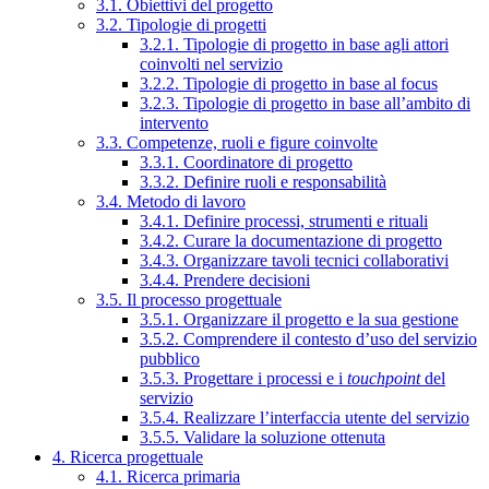
3.1. Obiettivi del progetto
3.2. Tipologie di progetti
3.2.1. Tipologie di progetto in base agli attori
coinvolti nel servizio
3.2.2. Tipologie di progetto in base al focus
3.2.3. Tipologie di progetto in base all’ambito di
intervento
3.3. Competenze, ruoli e figure coinvolte
3.3.1. Coordinatore di progetto
3.3.2. Definire ruoli e responsabilità
3.4. Metodo di lavoro
3.4.1. Definire processi, strumenti e rituali
3.4.2. Curare la documentazione di progetto
3.4.3. Organizzare tavoli tecnici collaborativi
3.4.4. Prendere decisioni
3.5. Il processo progettuale
3.5.1. Organizzare il progetto e la sua gestione
3.5.2. Comprendere il contesto d’uso del servizio
pubblico
3.5.3. Progettare i processi e i
touchpoint
del
servizio
3.5.4. Realizzare l’interfaccia utente del servizio
3.5.5. Validare la soluzione ottenuta
4. Ricerca progettuale
4.1. Ricerca primaria