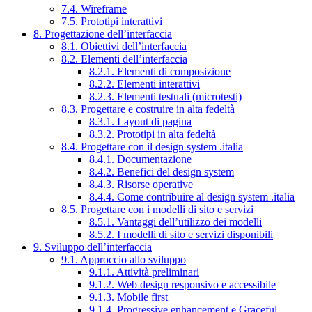
7.4. Wireframe
7.5. Prototipi interattivi
8. Progettazione dell’interfaccia
8.1. Obiettivi dell’interfaccia
8.2. Elementi dell’interfaccia
8.2.1. Elementi di composizione
8.2.2. Elementi interattivi
8.2.3. Elementi testuali (microtesti)
8.3. Progettare e costruire in alta fedeltà
8.3.1. Layout di pagina
8.3.2. Prototipi in alta fedeltà
8.4. Progettare con il design system .italia
8.4.1. Documentazione
8.4.2. Benefici del design system
8.4.3. Risorse operative
8.4.4. Come contribuire al design system .italia
8.5. Progettare con i modelli di sito e servizi
8.5.1. Vantaggi dell’utilizzo dei modelli
8.5.2. I modelli di sito e servizi disponibili
9. Sviluppo dell’interfaccia
9.1. Approccio allo sviluppo
9.1.1. Attività preliminari
9.1.2. Web design responsivo e accessibile
9.1.3. Mobile first
9.1.4. Progressive enhancement e Graceful