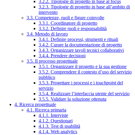
3.2.2. Tipologie di progetto in base al focus
3.2.3. Tipologie di progetto in base all’ambito di
intervento
3.3. Competenze, ruoli e figure coinvolte
3.3.1. Coordinatore di progetto
3.3.2. Definire ruoli e responsabilità
3.4. Metodo di lavoro
3.4.1. Definire processi, strumenti e rituali
3.4.2. Curare la documentazione di progetto
3.4.3. Organizzare tavoli tecnici collaborativi
3.4.4. Prendere decisioni
3.5. Il processo progettuale
3.5.1. Organizzare il progetto e la sua gestione
3.5.2. Comprendere il contesto d’uso del servizio
pubblico
3.5.3. Progettare i processi e i
touchpoint
del
servizio
3.5.4. Realizzare l’interfaccia utente del servizio
3.5.5. Validare la soluzione ottenuta
4. Ricerca progettuale
4.1. Ricerca primaria
4.1.1. Interviste
4.1.2. Questionari
4.1.3. Test di usabilità
4.1.4. Web analytics