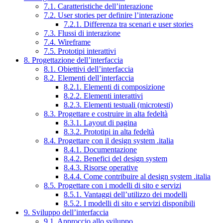
7.1. Caratteristiche dell’interazione
7.2. User stories per definire l’interazione
7.2.1. Differenza tra scenari e user stories
7.3. Flussi di interazione
7.4. Wireframe
7.5. Prototipi interattivi
8. Progettazione dell’interfaccia
8.1. Obiettivi dell’interfaccia
8.2. Elementi dell’interfaccia
8.2.1. Elementi di composizione
8.2.2. Elementi interattivi
8.2.3. Elementi testuali (microtesti)
8.3. Progettare e costruire in alta fedeltà
8.3.1. Layout di pagina
8.3.2. Prototipi in alta fedeltà
8.4. Progettare con il design system .italia
8.4.1. Documentazione
8.4.2. Benefici del design system
8.4.3. Risorse operative
8.4.4. Come contribuire al design system .italia
8.5. Progettare con i modelli di sito e servizi
8.5.1. Vantaggi dell’utilizzo dei modelli
8.5.2. I modelli di sito e servizi disponibili
9. Sviluppo dell’interfaccia
9.1. Approccio allo sviluppo