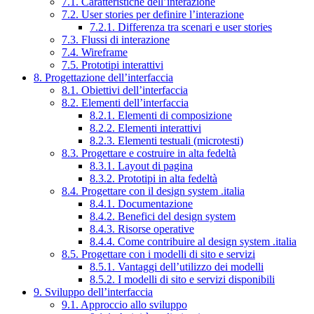
7.1. Caratteristiche dell’interazione
7.2. User stories per definire l’interazione
7.2.1. Differenza tra scenari e user stories
7.3. Flussi di interazione
7.4. Wireframe
7.5. Prototipi interattivi
8. Progettazione dell’interfaccia
8.1. Obiettivi dell’interfaccia
8.2. Elementi dell’interfaccia
8.2.1. Elementi di composizione
8.2.2. Elementi interattivi
8.2.3. Elementi testuali (microtesti)
8.3. Progettare e costruire in alta fedeltà
8.3.1. Layout di pagina
8.3.2. Prototipi in alta fedeltà
8.4. Progettare con il design system .italia
8.4.1. Documentazione
8.4.2. Benefici del design system
8.4.3. Risorse operative
8.4.4. Come contribuire al design system .italia
8.5. Progettare con i modelli di sito e servizi
8.5.1. Vantaggi dell’utilizzo dei modelli
8.5.2. I modelli di sito e servizi disponibili
9. Sviluppo dell’interfaccia
9.1. Approccio allo sviluppo