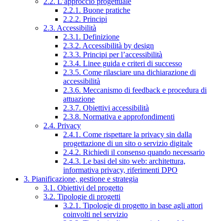
2.2. L’approccio progettuale
2.2.1. Buone pratiche
2.2.2. Principi
2.3. Accessibilità
2.3.1. Definizione
2.3.2. Accessibilità by design
2.3.3. Principi per l’accessibilità
2.3.4. Linee guida e criteri di successo
2.3.5. Come rilasciare una dichiarazione di
accessibilità
2.3.6. Meccanismo di feedback e procedura di
attuazione
2.3.7. Obiettivi accessibilità
2.3.8. Normativa e approfondimenti
2.4. Privacy
2.4.1. Come rispettare la privacy sin dalla
progettazione di un sito o servizio digitale
2.4.2. Richiedi il consenso quando necessario
2.4.3. Le basi del sito web: architettura,
informativa privacy, riferimenti DPO
3. Pianificazione, gestione e strategia
3.1. Obiettivi del progetto
3.2. Tipologie di progetti
3.2.1. Tipologie di progetto in base agli attori
coinvolti nel servizio