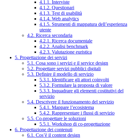
4.1.1. Interviste
4.1.2. Questionari
4.1.3. Test di usabilità
4.1.4. Web analytics
4.1.5. Strumenti di mappatura dell’esperienza
utente
4.2. Ricerca secondaria
4.2.1. Ricerca documentale
4.2.2. Analisi benchmark
4.2.3. Valutazione euristica
5. Progettazione dei servizi
5.1. Cosa sono i servizi e il service design
5.2. Progettare servizi pubblici digitali
5.3. Definire il modello di servizio
5.3.1. Identificare gli attori coinvolti
5.3.2. Formulare la proposta di valore
5.3.3. Inquadrare gli elementi costitutivi del
servizio
5.4. Descrivere il funzionamento del servizio
5.4.1. Mappare l’ecosistema
5.4.2. Rappresentare i flussi di servizio
5.5. Co-progettare le soluzioni
5.5.1. Workshop di co-progettazione
6. Progettazione dei contenuti
6.1. Cos’è il content design