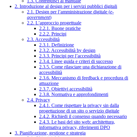
1.3. Contribuisci al manuale
2. Introduzione al design per i servizi pubblici digitali
2.1. Design per l’amministrazione digitale (
e-
government
)
2.2. L’approccio progettuale
2.2.1. Buone pratiche
2.2.2. Principi
2.3. Accessibilità
2.3.1. Definizione
2.3.2. Accessibilità by design
2.3.3. Principi per l’accessibilità
2.3.4. Linee guida e criteri di successo
2.3.5. Come rilasciare una dichiarazione di
accessibilità
2.3.6. Meccanismo di feedback e procedura di
attuazione
2.3.7. Obiettivi accessibilità
2.3.8. Normativa e approfondimenti
2.4. Privacy
2.4.1. Come rispettare la privacy sin dalla
progettazione di un sito o servizio digitale
2.4.2. Richiedi il consenso quando necessario
2.4.3. Le basi del sito web: architettura,
informativa privacy, riferimenti DPO
3. Pianificazione, gestione e strategia