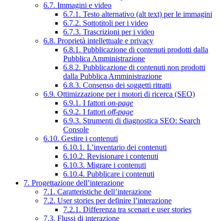
6.7. Immagini e video
6.7.1. Testo alternativo (alt text) per le immagini
6.7.2. Sottotitoli per i video
6.7.3. Trascrizioni per i video
6.8. Proprietà intellettuale e privacy
6.8.1. Pubblicazione di contenuti prodotti dalla
Pubblica Amministrazione
6.8.2. Pubblicazione di contenuti non prodotti
dalla Pubblica Amministrazione
6.8.3. Consenso dei soggetti ritratti
6.9. Ottimizzazione per i motori di ricerca (SEO)
6.9.1. I fattori
on-page
6.9.2. I fattori
off-page
6.9.3. Strumenti di diagnostica SEO: Search
Console
6.10. Gestire i contenuti
6.10.1. L’inventario dei contenuti
6.10.2. Revisionare i contenuti
6.10.3. Migrare i contenuti
6.10.4. Pubblicare i contenuti
7. Progettazione dell’interazione
7.1. Caratteristiche dell’interazione
7.2. User stories per definire l’interazione
7.2.1. Differenza tra scenari e user stories
7.3. Flussi di interazione