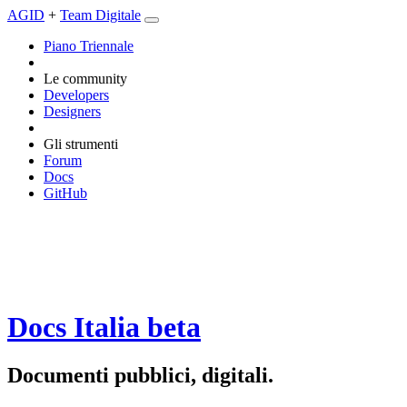
AGID
+
Team Digitale
Piano Triennale
Le community
Developers
Designers
Gli strumenti
Forum
Docs
GitHub
Docs Italia
beta
Documenti pubblici, digitali.