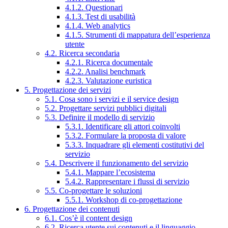
4.1.2. Questionari
4.1.3. Test di usabilità
4.1.4. Web analytics
4.1.5. Strumenti di mappatura dell’esperienza
utente
4.2. Ricerca secondaria
4.2.1. Ricerca documentale
4.2.2. Analisi benchmark
4.2.3. Valutazione euristica
5. Progettazione dei servizi
5.1. Cosa sono i servizi e il service design
5.2. Progettare servizi pubblici digitali
5.3. Definire il modello di servizio
5.3.1. Identificare gli attori coinvolti
5.3.2. Formulare la proposta di valore
5.3.3. Inquadrare gli elementi costitutivi del
servizio
5.4. Descrivere il funzionamento del servizio
5.4.1. Mappare l’ecosistema
5.4.2. Rappresentare i flussi di servizio
5.5. Co-progettare le soluzioni
5.5.1. Workshop di co-progettazione
6. Progettazione dei contenuti
6.1. Cos’è il content design
6.2. Ricerca utente sui contenuti e il linguaggio