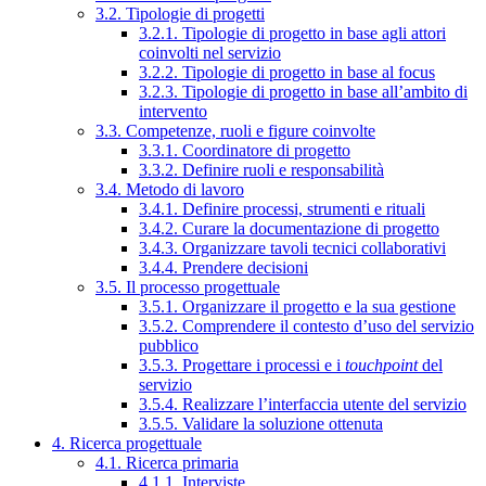
3.2. Tipologie di progetti
3.2.1. Tipologie di progetto in base agli attori
coinvolti nel servizio
3.2.2. Tipologie di progetto in base al focus
3.2.3. Tipologie di progetto in base all’ambito di
intervento
3.3. Competenze, ruoli e figure coinvolte
3.3.1. Coordinatore di progetto
3.3.2. Definire ruoli e responsabilità
3.4. Metodo di lavoro
3.4.1. Definire processi, strumenti e rituali
3.4.2. Curare la documentazione di progetto
3.4.3. Organizzare tavoli tecnici collaborativi
3.4.4. Prendere decisioni
3.5. Il processo progettuale
3.5.1. Organizzare il progetto e la sua gestione
3.5.2. Comprendere il contesto d’uso del servizio
pubblico
3.5.3. Progettare i processi e i
touchpoint
del
servizio
3.5.4. Realizzare l’interfaccia utente del servizio
3.5.5. Validare la soluzione ottenuta
4. Ricerca progettuale
4.1. Ricerca primaria
4.1.1. Interviste