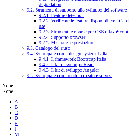
degradation
9.2. Strumenti di supporto allo sviluppo del software
9.2.1. Feature detection
9.2.2. Verificare le feature disponibili con Can I
use
9.2.3. Strumenti e risorse per CSS e JavaScript
9.2.4. Supporto browser
9.2.5. Misurare le prestazioni
9.3. Catalogo del riuso
9.4. Sviluppare con il design system .italia
9.4.1. Il framework Bootstrap Italia
9.4.2. Il kit di sviluppo React
9.4.3. Il kit di sviluppo Angular
9.5. Sviluppare con i modelli di sito e servizi
None
None
A
B
C
D
E
I
M