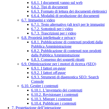
6.6.1. I documenti vanno sul web
6.6.2. Tipi di documenti
6.6.3. Formato di lettura dei documenti elettronici
6.6.4. Modalità di produzione dei documenti
6.7. Immagini e video
6.7.1. Testo alternativo (alt text) per le immagini
6.7.2. Sottotitoli per i video
6.7.3. Trascrizioni per i video
6.8. Proprietà intellettuale e privacy
6.8.1. Pubblicazione di contenuti prodotti dalla
Pubblica Amministrazione
6.8.2. Pubblicazione di contenuti non prodotti
dalla Pubblica Amministrazione
6.8.3. Consenso dei soggetti ritratti
6.9. Ottimizzazione per i motori di ricerca (SEO)
6.9.1. I fattori
on-page
6.9.2. I fattori
off-page
6.9.3. Strumenti di diagnostica SEO: Search
Console
6.10. Gestire i contenuti
6.10.1. L’inventario dei contenuti
6.10.2. Revisionare i contenuti
6.10.3. Migrare i contenuti
6.10.4. Pubblicare i contenuti
7. Progettazione dell’interazione