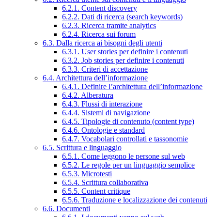
6.2.1. Content discovery
6.2.2. Dati di ricerca (search keywords)
6.2.3. Ricerca tramite analytics
6.2.4. Ricerca sui forum
6.3. Dalla ricerca ai bisogni degli utenti
6.3.1. User stories per definire i contenuti
6.3.2. Job stories per definire i contenuti
6.3.3. Criteri di accettazione
6.4. Architettura dell’informazione
6.4.1. Definire l’architettura dell’informazione
6.4.2. Alberatura
6.4.3. Flussi di interazione
6.4.4. Sistemi di navigazione
6.4.5. Tipologie di contenuto (content type)
6.4.6. Ontologie e standard
6.4.7. Vocabolari controllati e tassonomie
6.5. Scrittura e linguaggio
6.5.1. Come leggono le persone sul web
6.5.2. Le regole per un linguaggio semplice
6.5.3. Microtesti
6.5.4. Scrittura collaborativa
6.5.5. Content critique
6.5.6. Traduzione e localizzazione dei contenuti
6.6. Documenti