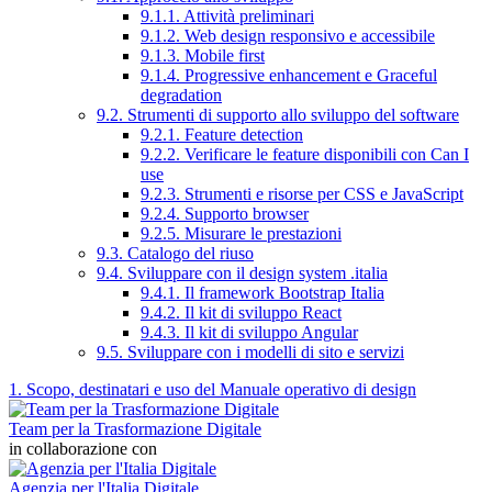
9.1.1. Attività preliminari
9.1.2. Web design responsivo e accessibile
9.1.3. Mobile first
9.1.4. Progressive enhancement e Graceful
degradation
9.2. Strumenti di supporto allo sviluppo del software
9.2.1. Feature detection
9.2.2. Verificare le feature disponibili con Can I
use
9.2.3. Strumenti e risorse per CSS e JavaScript
9.2.4. Supporto browser
9.2.5. Misurare le prestazioni
9.3. Catalogo del riuso
9.4. Sviluppare con il design system .italia
9.4.1. Il framework Bootstrap Italia
9.4.2. Il kit di sviluppo React
9.4.3. Il kit di sviluppo Angular
9.5. Sviluppare con i modelli di sito e servizi
1. Scopo, destinatari e uso del Manuale operativo di design
Team per la Trasformazione Digitale
in collaborazione con
Agenzia per l'Italia Digitale