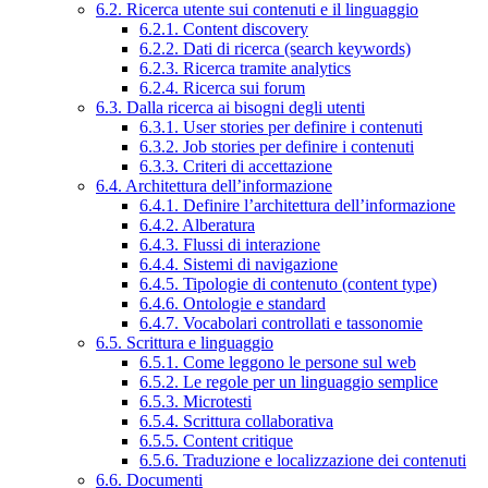
6.2. Ricerca utente sui contenuti e il linguaggio
6.2.1. Content discovery
6.2.2. Dati di ricerca (search keywords)
6.2.3. Ricerca tramite analytics
6.2.4. Ricerca sui forum
6.3. Dalla ricerca ai bisogni degli utenti
6.3.1. User stories per definire i contenuti
6.3.2. Job stories per definire i contenuti
6.3.3. Criteri di accettazione
6.4. Architettura dell’informazione
6.4.1. Definire l’architettura dell’informazione
6.4.2. Alberatura
6.4.3. Flussi di interazione
6.4.4. Sistemi di navigazione
6.4.5. Tipologie di contenuto (content type)
6.4.6. Ontologie e standard
6.4.7. Vocabolari controllati e tassonomie
6.5. Scrittura e linguaggio
6.5.1. Come leggono le persone sul web
6.5.2. Le regole per un linguaggio semplice
6.5.3. Microtesti
6.5.4. Scrittura collaborativa
6.5.5. Content critique
6.5.6. Traduzione e localizzazione dei contenuti
6.6. Documenti