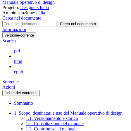
Manuale operativo di design
Progetto:
Designers Italia
Amministrazione:
italia
Cerca nel documento
Cerca nel documento
Informazioni
versione-corrente
Scarica
pdf
html
epub
Sorgente
Azioni
indice dei contenuti
Sommario
1. Scopo, destinatari e uso del Manuale operativo di design
1.1. Versionamento e storico
1.2. Consultazione del manuale
1.3. Contribuisci al manuale