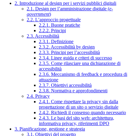
2. Introduzione al design per i servizi pubblici digitali
2.1. Design per l’amministrazione digitale (
e-
government
)
2.2. L’approccio progettuale
2.2.1. Buone pratiche
2.2.2. Principi
2.3. Accessibilità
2.3.1. Definizione
2.3.2. Accessibilità by design
2.3.3. Principi per l’accessibilità
2.3.4. Linee guida e criteri di successo
2.3.5. Come rilasciare una dichiarazione di
accessibilità
2.3.6. Meccanismo di feedback e procedura di
attuazione
2.3.7. Obiettivi accessibilità
2.3.8. Normativa e approfondimenti
2.4. Privacy
2.4.1. Come rispettare la privacy sin dalla
progettazione di un sito o servizio digitale
2.4.2. Richiedi il consenso quando necessario
2.4.3. Le basi del sito web: architettura,
informativa privacy, riferimenti DPO
3. Pianificazione, gestione e strategia
3.1. Obiettivi del progetto