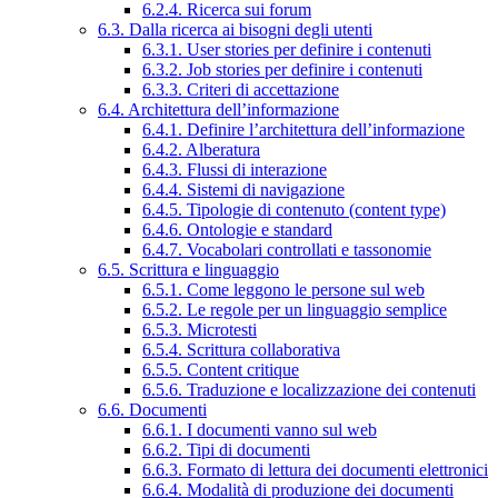
6.2.4. Ricerca sui forum
6.3. Dalla ricerca ai bisogni degli utenti
6.3.1. User stories per definire i contenuti
6.3.2. Job stories per definire i contenuti
6.3.3. Criteri di accettazione
6.4. Architettura dell’informazione
6.4.1. Definire l’architettura dell’informazione
6.4.2. Alberatura
6.4.3. Flussi di interazione
6.4.4. Sistemi di navigazione
6.4.5. Tipologie di contenuto (content type)
6.4.6. Ontologie e standard
6.4.7. Vocabolari controllati e tassonomie
6.5. Scrittura e linguaggio
6.5.1. Come leggono le persone sul web
6.5.2. Le regole per un linguaggio semplice
6.5.3. Microtesti
6.5.4. Scrittura collaborativa
6.5.5. Content critique
6.5.6. Traduzione e localizzazione dei contenuti
6.6. Documenti
6.6.1. I documenti vanno sul web
6.6.2. Tipi di documenti
6.6.3. Formato di lettura dei documenti elettronici
6.6.4. Modalità di produzione dei documenti