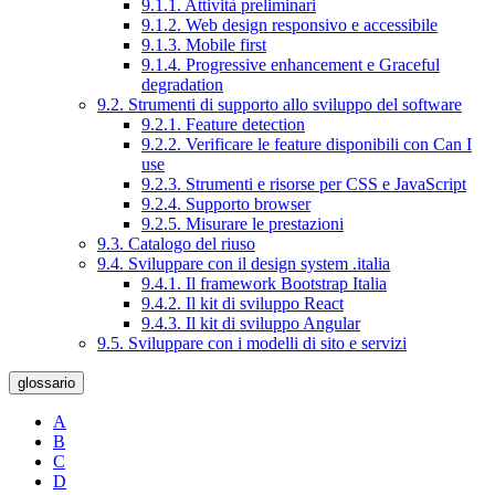
9.1.1. Attività preliminari
9.1.2. Web design responsivo e accessibile
9.1.3. Mobile first
9.1.4. Progressive enhancement e Graceful
degradation
9.2. Strumenti di supporto allo sviluppo del software
9.2.1. Feature detection
9.2.2. Verificare le feature disponibili con Can I
use
9.2.3. Strumenti e risorse per CSS e JavaScript
9.2.4. Supporto browser
9.2.5. Misurare le prestazioni
9.3. Catalogo del riuso
9.4. Sviluppare con il design system .italia
9.4.1. Il framework Bootstrap Italia
9.4.2. Il kit di sviluppo React
9.4.3. Il kit di sviluppo Angular
9.5. Sviluppare con i modelli di sito e servizi
glossario
A
B
C
D