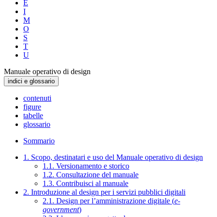
E
I
M
O
S
T
U
Manuale operativo di design
indici e glossario
contenuti
figure
tabelle
glossario
Sommario
1. Scopo, destinatari e uso del Manuale operativo di design
1.1. Versionamento e storico
1.2. Consultazione del manuale
1.3. Contribuisci al manuale
2. Introduzione al design per i servizi pubblici digitali
2.1. Design per l’amministrazione digitale (
e-
government
)