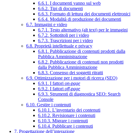
6.6.1. I documenti vanno sul web
6.6.2. Tipi di documenti
6.6.3. Formato di lettura dei documenti elettronici
6.6.4. Modalità di produzione dei documenti
6.7. Immagini e video
6.7.1. Testo alternativo (alt text) per le immagini
6.7.2. Sottotitoli per i video
6.7.3. Trascrizioni per i video
6.8. Proprietà intellettuale e privacy
6.8.1. Pubblicazione di contenuti prodotti dalla
Pubblica Amministrazione
6.8.2. Pubblicazione di contenuti non prodotti
dalla Pubblica Amministrazione
6.8.3. Consenso dei soggetti ritratti
6.9. Ottimizzazione per i motori di ricerca (SEO)
6.9.1. I fattori
on-page
6.9.2. I fattori
off-page
6.9.3. Strumenti di diagnostica SEO: Search
Console
6.10. Gestire i contenuti
6.10.1. L’inventario dei contenuti
6.10.2. Revisionare i contenuti
6.10.3. Migrare i contenuti
6.10.4. Pubblicare i contenuti
7. Progettazione dell’interazione