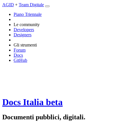
AGID
+
Team Digitale
Piano Triennale
Le community
Developers
Designers
Gli strumenti
Forum
Docs
GitHub
Docs Italia
beta
Documenti pubblici, digitali.