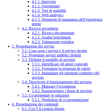
4.1.1. Interviste
4.1.2. Questionari
4.1.3. Test di usabilità
4.1.4. Web analytics
4.1.5. Strumenti di mappatura dell’esperienza
utente
4.2. Ricerca secondaria
4.2.1. Ricerca documentale
4.2.2. Analisi benchmark
4.2.3. Valutazione euristica
5. Progettazione dei servizi
5.1. Cosa sono i servizi e il service design
5.2. Progettare servizi pubblici digitali
5.3. Definire il modello di servizio
5.3.1. Identificare gli attori coinvolti
5.3.2. Formulare la proposta di valore
5.3.3. Inquadrare gli elementi costitutivi del
servizio
5.4. Descrivere il funzionamento del servizio
5.4.1. Mappare l’ecosistema
5.4.2. Rappresentare i flussi di servizio
5.5. Co-progettare le soluzioni
5.5.1. Workshop di co-progettazione
6. Progettazione dei contenuti
6.1. Cos’è il content design