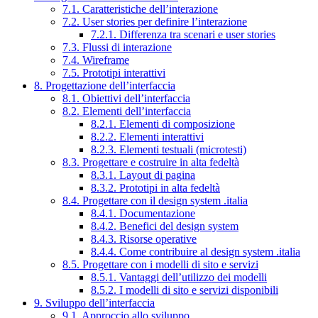
7.1. Caratteristiche dell’interazione
7.2. User stories per definire l’interazione
7.2.1. Differenza tra scenari e user stories
7.3. Flussi di interazione
7.4. Wireframe
7.5. Prototipi interattivi
8. Progettazione dell’interfaccia
8.1. Obiettivi dell’interfaccia
8.2. Elementi dell’interfaccia
8.2.1. Elementi di composizione
8.2.2. Elementi interattivi
8.2.3. Elementi testuali (microtesti)
8.3. Progettare e costruire in alta fedeltà
8.3.1. Layout di pagina
8.3.2. Prototipi in alta fedeltà
8.4. Progettare con il design system .italia
8.4.1. Documentazione
8.4.2. Benefici del design system
8.4.3. Risorse operative
8.4.4. Come contribuire al design system .italia
8.5. Progettare con i modelli di sito e servizi
8.5.1. Vantaggi dell’utilizzo dei modelli
8.5.2. I modelli di sito e servizi disponibili
9. Sviluppo dell’interfaccia
9.1. Approccio allo sviluppo