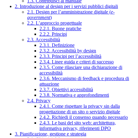
1.3. Contribuisci al manuale
2. Introduzione al design per i servizi pubblici digitali
2.1. Design per l’amministrazione digitale (
e-
government
)
2.2. L’approccio progettuale
2.2.1. Buone pratiche
2.2.2. Principi
2.3. Accessibilità
2.3.1. Definizione
2.3.2. Accessibilità by design
2.3.3. Principi per l’accessibilità
2.3.4. Linee guida e criteri di successo
2.3.5. Come rilasciare una dichiarazione di
accessibilità
2.3.6. Meccanismo di feedback e procedura di
attuazione
2.3.7. Obiettivi accessibilità
2.3.8. Normativa e approfondimenti
2.4. Privacy
2.4.1. Come rispettare la privacy sin dalla
progettazione di un sito o servizio digitale
2.4.2. Richiedi il consenso quando necessario
2.4.3. Le basi del sito web: architettura,
informativa privacy, riferimenti DPO
3. Pianificazione, gestione e strategia