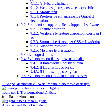
9.1.1. Attività preliminari
9.1.2. Web design responsivo e accessibile
9.1.3. Mobile first
9.1.4. Progressive enhancement e Graceful
degradation
9.2. Strumenti di supporto allo sviluppo del software
9.2.1. Feature detection
9.2.2. Verificare le feature disponibili con Can I
use
9.2.3. Strumenti e risorse per CSS e JavaScript
9.2.4. Supporto browser
9.2.5. Misurare le prestazioni
9.3. Catalogo del riuso
9.4. Sviluppare con il design system .italia
9.4.1. Il framework Bootstrap Italia
9.4.2. Il kit di sviluppo React
9.4.3. Il kit di sviluppo Angular
9.5. Sviluppare con i modelli di sito e servizi
1. Scopo, destinatari e uso del Manuale operativo di design
Team per la Trasformazione Digitale
in collaborazione con
Agenzia per l'Italia Digitale