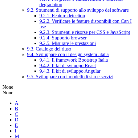
degradation
9.2. Strumenti di supporto allo sviluppo del software
9.2.1. Feature detection
9.2.2. Verificare le feature disponibili con Can I
use
9.2.3. Strumenti e risorse per CSS e JavaScript
9.2.4. Supporto browser
9.2.5. Misurare le prestazioni
9.3. Catalogo del riuso
9.4. Sviluppare con il design system .italia
9.4.1. Il framework Bootstrap Italia
9.4.2. Il kit di sviluppo React
9.4.3. Il kit di sviluppo Angular
9.5. Sviluppare con i modelli di sito e servizi
None
None
A
B
C
D
E
I
M