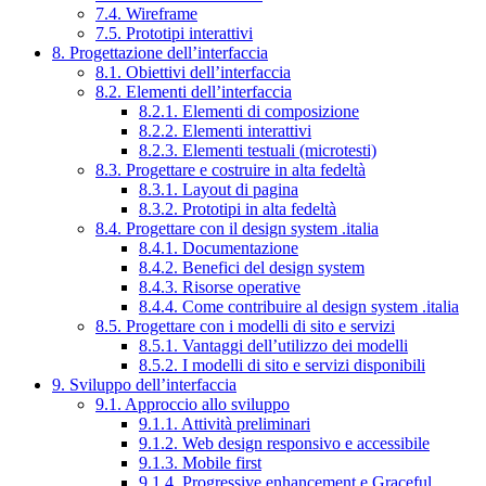
7.4. Wireframe
7.5. Prototipi interattivi
8. Progettazione dell’interfaccia
8.1. Obiettivi dell’interfaccia
8.2. Elementi dell’interfaccia
8.2.1. Elementi di composizione
8.2.2. Elementi interattivi
8.2.3. Elementi testuali (microtesti)
8.3. Progettare e costruire in alta fedeltà
8.3.1. Layout di pagina
8.3.2. Prototipi in alta fedeltà
8.4. Progettare con il design system .italia
8.4.1. Documentazione
8.4.2. Benefici del design system
8.4.3. Risorse operative
8.4.4. Come contribuire al design system .italia
8.5. Progettare con i modelli di sito e servizi
8.5.1. Vantaggi dell’utilizzo dei modelli
8.5.2. I modelli di sito e servizi disponibili
9. Sviluppo dell’interfaccia
9.1. Approccio allo sviluppo
9.1.1. Attività preliminari
9.1.2. Web design responsivo e accessibile
9.1.3. Mobile first
9.1.4. Progressive enhancement e Graceful