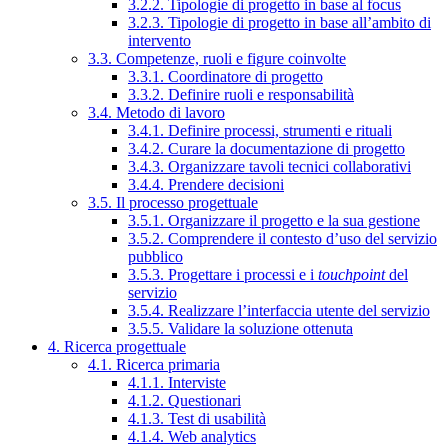
3.2.2. Tipologie di progetto in base al focus
3.2.3. Tipologie di progetto in base all’ambito di
intervento
3.3. Competenze, ruoli e figure coinvolte
3.3.1. Coordinatore di progetto
3.3.2. Definire ruoli e responsabilità
3.4. Metodo di lavoro
3.4.1. Definire processi, strumenti e rituali
3.4.2. Curare la documentazione di progetto
3.4.3. Organizzare tavoli tecnici collaborativi
3.4.4. Prendere decisioni
3.5. Il processo progettuale
3.5.1. Organizzare il progetto e la sua gestione
3.5.2. Comprendere il contesto d’uso del servizio
pubblico
3.5.3. Progettare i processi e i
touchpoint
del
servizio
3.5.4. Realizzare l’interfaccia utente del servizio
3.5.5. Validare la soluzione ottenuta
4. Ricerca progettuale
4.1. Ricerca primaria
4.1.1. Interviste
4.1.2. Questionari
4.1.3. Test di usabilità
4.1.4. Web analytics