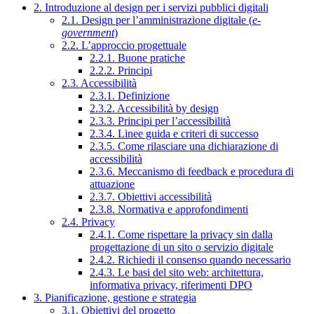
2. Introduzione al design per i servizi pubblici digitali
2.1. Design per l’amministrazione digitale (
e-
government
)
2.2. L’approccio progettuale
2.2.1. Buone pratiche
2.2.2. Principi
2.3. Accessibilità
2.3.1. Definizione
2.3.2. Accessibilità by design
2.3.3. Principi per l’accessibilità
2.3.4. Linee guida e criteri di successo
2.3.5. Come rilasciare una dichiarazione di
accessibilità
2.3.6. Meccanismo di feedback e procedura di
attuazione
2.3.7. Obiettivi accessibilità
2.3.8. Normativa e approfondimenti
2.4. Privacy
2.4.1. Come rispettare la privacy sin dalla
progettazione di un sito o servizio digitale
2.4.2. Richiedi il consenso quando necessario
2.4.3. Le basi del sito web: architettura,
informativa privacy, riferimenti DPO
3. Pianificazione, gestione e strategia
3.1. Obiettivi del progetto