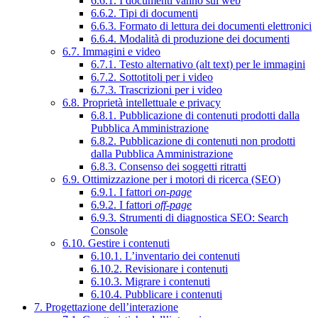
6.6.1. I documenti vanno sul web
6.6.2. Tipi di documenti
6.6.3. Formato di lettura dei documenti elettronici
6.6.4. Modalità di produzione dei documenti
6.7. Immagini e video
6.7.1. Testo alternativo (alt text) per le immagini
6.7.2. Sottotitoli per i video
6.7.3. Trascrizioni per i video
6.8. Proprietà intellettuale e privacy
6.8.1. Pubblicazione di contenuti prodotti dalla
Pubblica Amministrazione
6.8.2. Pubblicazione di contenuti non prodotti
dalla Pubblica Amministrazione
6.8.3. Consenso dei soggetti ritratti
6.9. Ottimizzazione per i motori di ricerca (SEO)
6.9.1. I fattori
on-page
6.9.2. I fattori
off-page
6.9.3. Strumenti di diagnostica SEO: Search
Console
6.10. Gestire i contenuti
6.10.1. L’inventario dei contenuti
6.10.2. Revisionare i contenuti
6.10.3. Migrare i contenuti
6.10.4. Pubblicare i contenuti
7. Progettazione dell’interazione