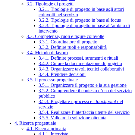
3.2. Tipologie di progetti
3.2.1. Tipologie di progetto in base agli attori
coinvolti nel servizio
3.2.2. Tipologie di progetto in base al focus
3.2.3. Tipologie di progetto in base all’ambito di
intervento
3.3. Competenze, ruoli e figure coinvolte
3.3.1. Coordinatore di progetto
3.3.2. Definire ruoli e responsabilità
3.4. Metodo di lavoro
3.4.1. Definire processi, strumenti e rituali
3.4.2. Curare la documentazione di progetto
3.4.3. Organizzare tavoli tecnici collaborativi
3.4.4. Prendere decisioni
3.5. Il processo progettuale
3.5.1. Organizzare il progetto e la sua gestione
3.5.2. Comprendere il contesto d’uso del servizio
pubblico
3.5.3. Progettare i processi e i
touchpoint
del
servizio
3.5.4. Realizzare l’interfaccia utente del servizio
3.5.5. Validare la soluzione ottenuta
4. Ricerca progettuale
4.1. Ricerca primaria
4.1.1. Interviste