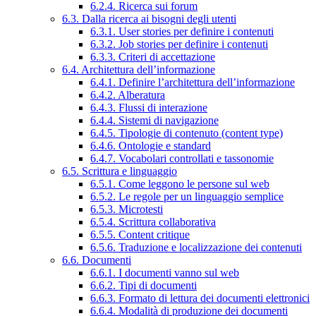
6.2.4. Ricerca sui forum
6.3. Dalla ricerca ai bisogni degli utenti
6.3.1. User stories per definire i contenuti
6.3.2. Job stories per definire i contenuti
6.3.3. Criteri di accettazione
6.4. Architettura dell’informazione
6.4.1. Definire l’architettura dell’informazione
6.4.2. Alberatura
6.4.3. Flussi di interazione
6.4.4. Sistemi di navigazione
6.4.5. Tipologie di contenuto (content type)
6.4.6. Ontologie e standard
6.4.7. Vocabolari controllati e tassonomie
6.5. Scrittura e linguaggio
6.5.1. Come leggono le persone sul web
6.5.2. Le regole per un linguaggio semplice
6.5.3. Microtesti
6.5.4. Scrittura collaborativa
6.5.5. Content critique
6.5.6. Traduzione e localizzazione dei contenuti
6.6. Documenti
6.6.1. I documenti vanno sul web
6.6.2. Tipi di documenti
6.6.3. Formato di lettura dei documenti elettronici
6.6.4. Modalità di produzione dei documenti