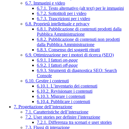
6.7. Immagini e video
6.7.1. Testo alternativo (alt text) per le immagini
6.7.2. Sottotitoli per i video
6.7.3. Trascrizioni per i video
6.8. Proprietà intellettuale e privacy
6.8.1. Pubblicazione di contenuti prodotti dalla
Pubblica Amministrazione
6.8.2. Pubblicazione di contenuti non prodotti
dalla Pubblica Amministrazione
6.8.3. Consenso dei soggetti ritratti
6.9. Ottimizzazione per i motori di ricerca (SEO)
6.9.1. I fattori
on-page
6.9.2. I fattori
off-page
6.9.3. Strumenti di diagnostica SEO: Search
Console
6.10. Gestire i contenuti
6.10.1. L’inventario dei contenuti
6.10.2. Revisionare i contenuti
6.10.3. Migrare i contenuti
6.10.4. Pubblicare i contenuti
7. Progettazione dell’interazione
7.1. Caratteristiche dell’interazione
7.2. User stories per definire l’interazione
7.2.1. Differenza tra scenari e user stories
7.3. Flussi di interazione