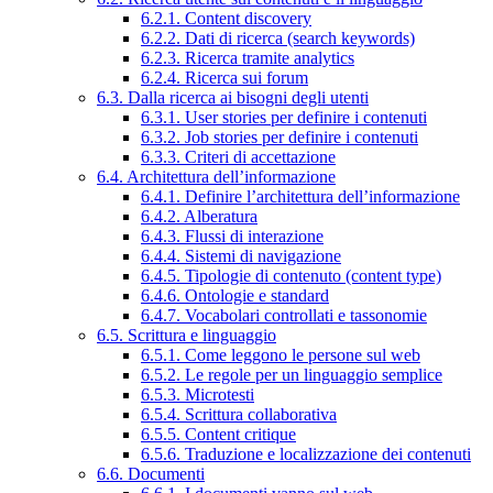
6.2.1. Content discovery
6.2.2. Dati di ricerca (search keywords)
6.2.3. Ricerca tramite analytics
6.2.4. Ricerca sui forum
6.3. Dalla ricerca ai bisogni degli utenti
6.3.1. User stories per definire i contenuti
6.3.2. Job stories per definire i contenuti
6.3.3. Criteri di accettazione
6.4. Architettura dell’informazione
6.4.1. Definire l’architettura dell’informazione
6.4.2. Alberatura
6.4.3. Flussi di interazione
6.4.4. Sistemi di navigazione
6.4.5. Tipologie di contenuto (content type)
6.4.6. Ontologie e standard
6.4.7. Vocabolari controllati e tassonomie
6.5. Scrittura e linguaggio
6.5.1. Come leggono le persone sul web
6.5.2. Le regole per un linguaggio semplice
6.5.3. Microtesti
6.5.4. Scrittura collaborativa
6.5.5. Content critique
6.5.6. Traduzione e localizzazione dei contenuti
6.6. Documenti