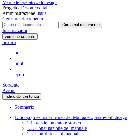
Manuale operativo di design
Progetto:
Designers Italia
Amministrazione:
italia
Cerca nel documento
Cerca nel documento
Informazioni
versione-corrente
Scarica
pdf
html
epub
Sorgente
Azioni
indice dei contenuti
Sommario
1. Scopo, destinatari e uso del Manuale operativo di design
1.1. Versionamento e storico
1.2. Consultazione del manuale
1.3. Contribuisci al manuale