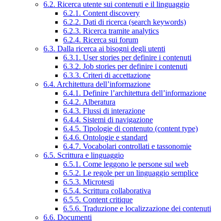
6.2. Ricerca utente sui contenuti e il linguaggio
6.2.1. Content discovery
6.2.2. Dati di ricerca (search keywords)
6.2.3. Ricerca tramite analytics
6.2.4. Ricerca sui forum
6.3. Dalla ricerca ai bisogni degli utenti
6.3.1. User stories per definire i contenuti
6.3.2. Job stories per definire i contenuti
6.3.3. Criteri di accettazione
6.4. Architettura dell’informazione
6.4.1. Definire l’architettura dell’informazione
6.4.2. Alberatura
6.4.3. Flussi di interazione
6.4.4. Sistemi di navigazione
6.4.5. Tipologie di contenuto (content type)
6.4.6. Ontologie e standard
6.4.7. Vocabolari controllati e tassonomie
6.5. Scrittura e linguaggio
6.5.1. Come leggono le persone sul web
6.5.2. Le regole per un linguaggio semplice
6.5.3. Microtesti
6.5.4. Scrittura collaborativa
6.5.5. Content critique
6.5.6. Traduzione e localizzazione dei contenuti
6.6. Documenti