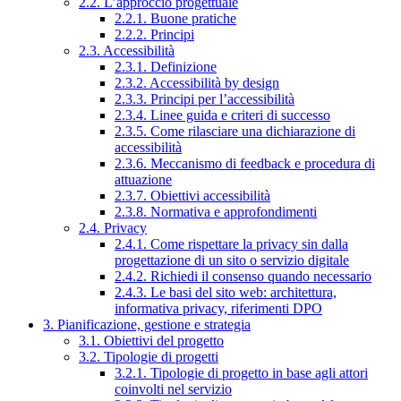
2.2. L’approccio progettuale
2.2.1. Buone pratiche
2.2.2. Principi
2.3. Accessibilità
2.3.1. Definizione
2.3.2. Accessibilità by design
2.3.3. Principi per l’accessibilità
2.3.4. Linee guida e criteri di successo
2.3.5. Come rilasciare una dichiarazione di
accessibilità
2.3.6. Meccanismo di feedback e procedura di
attuazione
2.3.7. Obiettivi accessibilità
2.3.8. Normativa e approfondimenti
2.4. Privacy
2.4.1. Come rispettare la privacy sin dalla
progettazione di un sito o servizio digitale
2.4.2. Richiedi il consenso quando necessario
2.4.3. Le basi del sito web: architettura,
informativa privacy, riferimenti DPO
3. Pianificazione, gestione e strategia
3.1. Obiettivi del progetto
3.2. Tipologie di progetti
3.2.1. Tipologie di progetto in base agli attori
coinvolti nel servizio