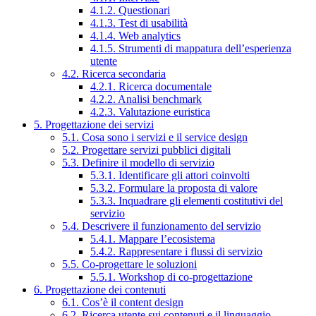
4.1.2. Questionari
4.1.3. Test di usabilità
4.1.4. Web analytics
4.1.5. Strumenti di mappatura dell’esperienza
utente
4.2. Ricerca secondaria
4.2.1. Ricerca documentale
4.2.2. Analisi benchmark
4.2.3. Valutazione euristica
5. Progettazione dei servizi
5.1. Cosa sono i servizi e il service design
5.2. Progettare servizi pubblici digitali
5.3. Definire il modello di servizio
5.3.1. Identificare gli attori coinvolti
5.3.2. Formulare la proposta di valore
5.3.3. Inquadrare gli elementi costitutivi del
servizio
5.4. Descrivere il funzionamento del servizio
5.4.1. Mappare l’ecosistema
5.4.2. Rappresentare i flussi di servizio
5.5. Co-progettare le soluzioni
5.5.1. Workshop di co-progettazione
6. Progettazione dei contenuti
6.1. Cos’è il content design
6.2. Ricerca utente sui contenuti e il linguaggio