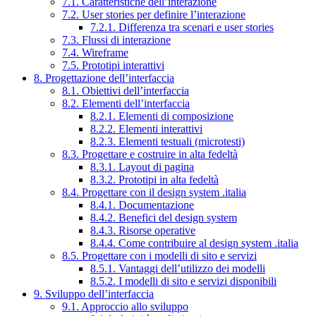
7.1. Caratteristiche dell’interazione
7.2. User stories per definire l’interazione
7.2.1. Differenza tra scenari e user stories
7.3. Flussi di interazione
7.4. Wireframe
7.5. Prototipi interattivi
8. Progettazione dell’interfaccia
8.1. Obiettivi dell’interfaccia
8.2. Elementi dell’interfaccia
8.2.1. Elementi di composizione
8.2.2. Elementi interattivi
8.2.3. Elementi testuali (microtesti)
8.3. Progettare e costruire in alta fedeltà
8.3.1. Layout di pagina
8.3.2. Prototipi in alta fedeltà
8.4. Progettare con il design system .italia
8.4.1. Documentazione
8.4.2. Benefici del design system
8.4.3. Risorse operative
8.4.4. Come contribuire al design system .italia
8.5. Progettare con i modelli di sito e servizi
8.5.1. Vantaggi dell’utilizzo dei modelli
8.5.2. I modelli di sito e servizi disponibili
9. Sviluppo dell’interfaccia
9.1. Approccio allo sviluppo