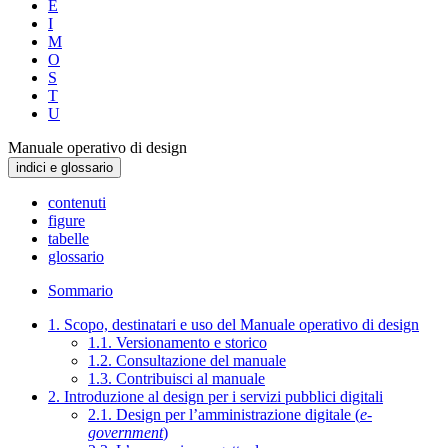
E
I
M
O
S
T
U
Manuale operativo di design
indici e glossario
contenuti
figure
tabelle
glossario
Sommario
1. Scopo, destinatari e uso del Manuale operativo di design
1.1. Versionamento e storico
1.2. Consultazione del manuale
1.3. Contribuisci al manuale
2. Introduzione al design per i servizi pubblici digitali
2.1. Design per l’amministrazione digitale (
e-
government
)