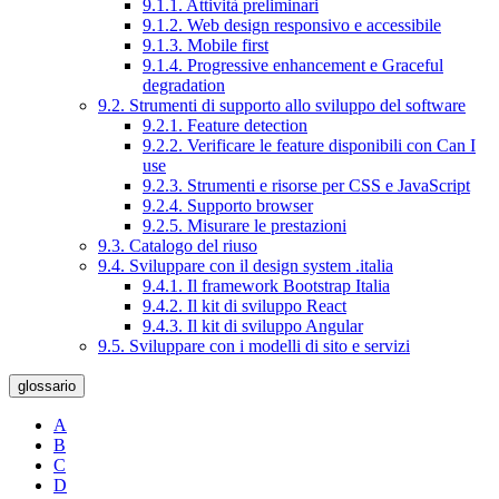
9.1.1. Attività preliminari
9.1.2. Web design responsivo e accessibile
9.1.3. Mobile first
9.1.4. Progressive enhancement e Graceful
degradation
9.2. Strumenti di supporto allo sviluppo del software
9.2.1. Feature detection
9.2.2. Verificare le feature disponibili con Can I
use
9.2.3. Strumenti e risorse per CSS e JavaScript
9.2.4. Supporto browser
9.2.5. Misurare le prestazioni
9.3. Catalogo del riuso
9.4. Sviluppare con il design system .italia
9.4.1. Il framework Bootstrap Italia
9.4.2. Il kit di sviluppo React
9.4.3. Il kit di sviluppo Angular
9.5. Sviluppare con i modelli di sito e servizi
glossario
A
B
C
D