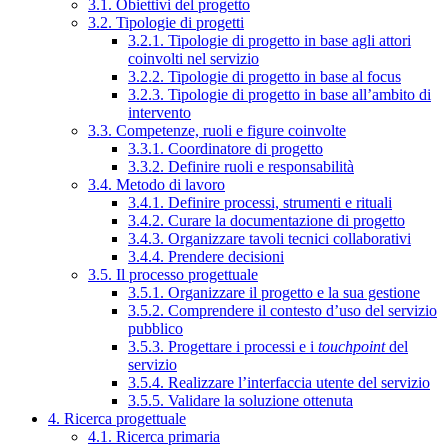
3.1. Obiettivi del progetto
3.2. Tipologie di progetti
3.2.1. Tipologie di progetto in base agli attori
coinvolti nel servizio
3.2.2. Tipologie di progetto in base al focus
3.2.3. Tipologie di progetto in base all’ambito di
intervento
3.3. Competenze, ruoli e figure coinvolte
3.3.1. Coordinatore di progetto
3.3.2. Definire ruoli e responsabilità
3.4. Metodo di lavoro
3.4.1. Definire processi, strumenti e rituali
3.4.2. Curare la documentazione di progetto
3.4.3. Organizzare tavoli tecnici collaborativi
3.4.4. Prendere decisioni
3.5. Il processo progettuale
3.5.1. Organizzare il progetto e la sua gestione
3.5.2. Comprendere il contesto d’uso del servizio
pubblico
3.5.3. Progettare i processi e i
touchpoint
del
servizio
3.5.4. Realizzare l’interfaccia utente del servizio
3.5.5. Validare la soluzione ottenuta
4. Ricerca progettuale
4.1. Ricerca primaria