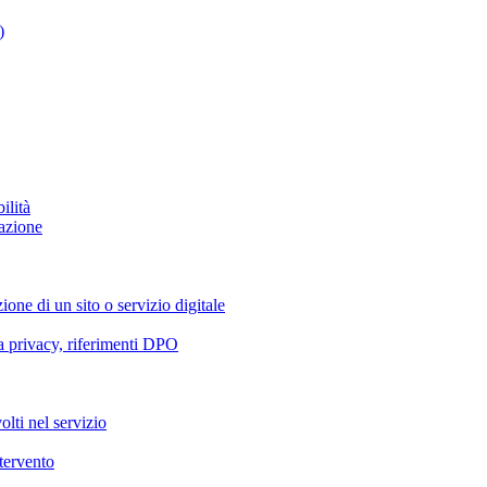
)
ilità
azione
ione di un sito o servizio digitale
va privacy, riferimenti DPO
olti nel servizio
ntervento