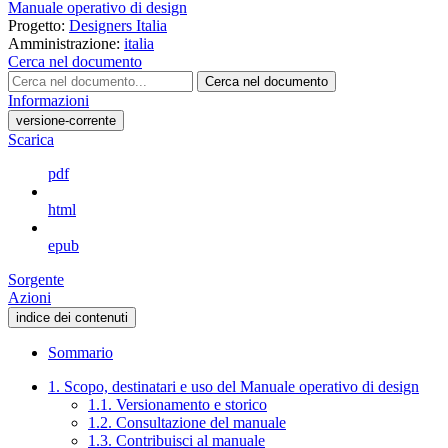
Manuale operativo di design
Progetto:
Designers Italia
Amministrazione:
italia
Cerca nel documento
Cerca nel documento
Informazioni
versione-corrente
Scarica
pdf
html
epub
Sorgente
Azioni
indice dei contenuti
Sommario
1. Scopo, destinatari e uso del Manuale operativo di design
1.1. Versionamento e storico
1.2. Consultazione del manuale
1.3. Contribuisci al manuale