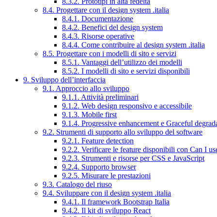
8.3.2. Prototipi in alta fedeltà
8.4. Progettare con il design system .italia
8.4.1. Documentazione
8.4.2. Benefici del design system
8.4.3. Risorse operative
8.4.4. Come contribuire al design system .italia
8.5. Progettare con i modelli di sito e servizi
8.5.1. Vantaggi dell’utilizzo dei modelli
8.5.2. I modelli di sito e servizi disponibili
9. Sviluppo dell’interfaccia
9.1. Approccio allo sviluppo
9.1.1. Attività preliminari
9.1.2. Web design responsivo e accessibile
9.1.3. Mobile first
9.1.4. Progressive enhancement e Graceful degrad
9.2. Strumenti di supporto allo sviluppo del software
9.2.1. Feature detection
9.2.2. Verificare le feature disponibili con Can I us
9.2.3. Strumenti e risorse per CSS e JavaScript
9.2.4. Supporto browser
9.2.5. Misurare le prestazioni
9.3. Catalogo del riuso
9.4. Sviluppare con il design system .italia
9.4.1. Il framework Bootstrap Italia
9.4.2. Il kit di sviluppo React