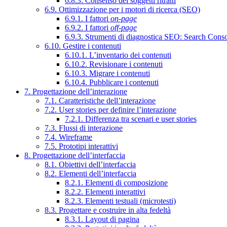
6.8.3. Consenso dei soggetti ritratti
6.9. Ottimizzazione per i motori di ricerca (SEO)
6.9.1. I fattori
on-page
6.9.2. I fattori
off-page
6.9.3. Strumenti di diagnostica SEO: Search Cons
6.10. Gestire i contenuti
6.10.1. L’inventario dei contenuti
6.10.2. Revisionare i contenuti
6.10.3. Migrare i contenuti
6.10.4. Pubblicare i contenuti
7. Progettazione dell’interazione
7.1. Caratteristiche dell’interazione
7.2. User stories per definire l’interazione
7.2.1. Differenza tra scenari e user stories
7.3. Flussi di interazione
7.4. Wireframe
7.5. Prototipi interattivi
8. Progettazione dell’interfaccia
8.1. Obiettivi dell’interfaccia
8.2. Elementi dell’interfaccia
8.2.1. Elementi di composizione
8.2.2. Elementi interattivi
8.2.3. Elementi testuali (microtesti)
8.3. Progettare e costruire in alta fedeltà
8.3.1. Layout di pagina