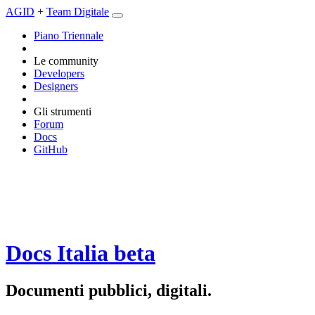
AGID
+
Team Digitale
Piano Triennale
Le community
Developers
Designers
Gli strumenti
Forum
Docs
GitHub
Docs Italia
beta
Documenti pubblici, digitali.