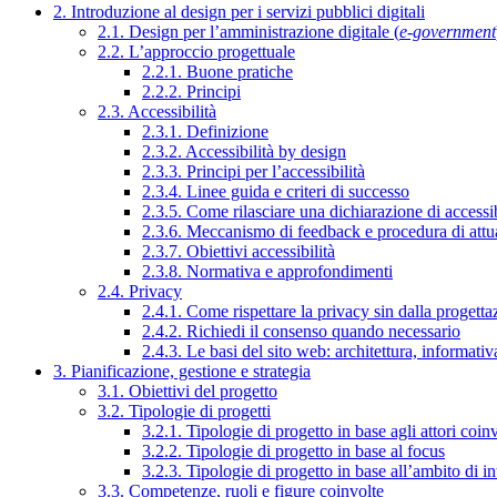
2. Introduzione al design per i servizi pubblici digitali
2.1. Design per l’amministrazione digitale (
e-government
2.2. L’approccio progettuale
2.2.1. Buone pratiche
2.2.2. Principi
2.3. Accessibilità
2.3.1. Definizione
2.3.2. Accessibilità by design
2.3.3. Principi per l’accessibilità
2.3.4. Linee guida e criteri di successo
2.3.5. Come rilasciare una dichiarazione di accessib
2.3.6. Meccanismo di feedback e procedura di attu
2.3.7. Obiettivi accessibilità
2.3.8. Normativa e approfondimenti
2.4. Privacy
2.4.1. Come rispettare la privacy sin dalla progettaz
2.4.2. Richiedi il consenso quando necessario
2.4.3. Le basi del sito web: architettura, informati
3. Pianificazione, gestione e strategia
3.1. Obiettivi del progetto
3.2. Tipologie di progetti
3.2.1. Tipologie di progetto in base agli attori coinv
3.2.2. Tipologie di progetto in base al focus
3.2.3. Tipologie di progetto in base all’ambito di i
3.3. Competenze, ruoli e figure coinvolte