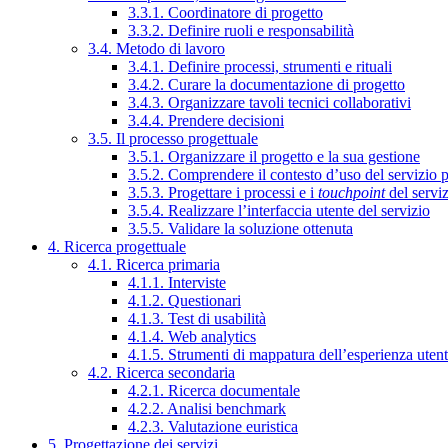
3.3.1. Coordinatore di progetto
3.3.2. Definire ruoli e responsabilità
3.4. Metodo di lavoro
3.4.1. Definire processi, strumenti e rituali
3.4.2. Curare la documentazione di progetto
3.4.3. Organizzare tavoli tecnici collaborativi
3.4.4. Prendere decisioni
3.5. Il processo progettuale
3.5.1. Organizzare il progetto e la sua gestione
3.5.2. Comprendere il contesto d’uso del servizio 
3.5.3. Progettare i processi e i
touchpoint
del servi
3.5.4. Realizzare l’interfaccia utente del servizio
3.5.5. Validare la soluzione ottenuta
4. Ricerca progettuale
4.1. Ricerca primaria
4.1.1. Interviste
4.1.2. Questionari
4.1.3. Test di usabilità
4.1.4. Web analytics
4.1.5. Strumenti di mappatura dell’esperienza uten
4.2. Ricerca secondaria
4.2.1. Ricerca documentale
4.2.2. Analisi benchmark
4.2.3. Valutazione euristica
5. Progettazione dei servizi