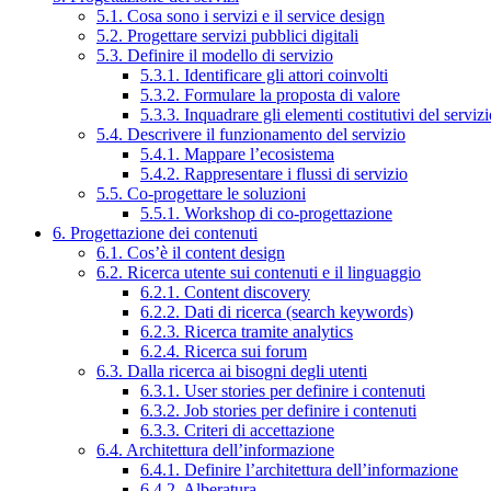
5.1. Cosa sono i servizi e il service design
5.2. Progettare servizi pubblici digitali
5.3. Definire il modello di servizio
5.3.1. Identificare gli attori coinvolti
5.3.2. Formulare la proposta di valore
5.3.3. Inquadrare gli elementi costitutivi del serviz
5.4. Descrivere il funzionamento del servizio
5.4.1. Mappare l’ecosistema
5.4.2. Rappresentare i flussi di servizio
5.5. Co-progettare le soluzioni
5.5.1. Workshop di co-progettazione
6. Progettazione dei contenuti
6.1. Cos’è il content design
6.2. Ricerca utente sui contenuti e il linguaggio
6.2.1. Content discovery
6.2.2. Dati di ricerca (search keywords)
6.2.3. Ricerca tramite analytics
6.2.4. Ricerca sui forum
6.3. Dalla ricerca ai bisogni degli utenti
6.3.1. User stories per definire i contenuti
6.3.2. Job stories per definire i contenuti
6.3.3. Criteri di accettazione
6.4. Architettura dell’informazione
6.4.1. Definire l’architettura dell’informazione
6.4.2. Alberatura