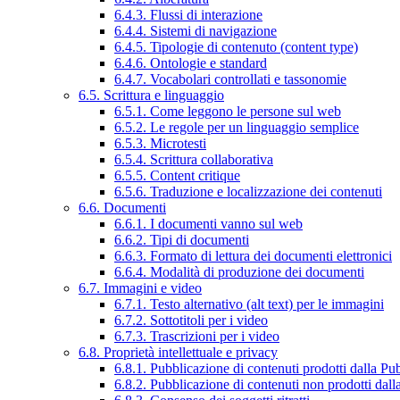
6.4.3. Flussi di interazione
6.4.4. Sistemi di navigazione
6.4.5. Tipologie di contenuto (content type)
6.4.6. Ontologie e standard
6.4.7. Vocabolari controllati e tassonomie
6.5. Scrittura e linguaggio
6.5.1. Come leggono le persone sul web
6.5.2. Le regole per un linguaggio semplice
6.5.3. Microtesti
6.5.4. Scrittura collaborativa
6.5.5. Content critique
6.5.6. Traduzione e localizzazione dei contenuti
6.6. Documenti
6.6.1. I documenti vanno sul web
6.6.2. Tipi di documenti
6.6.3. Formato di lettura dei documenti elettronici
6.6.4. Modalità di produzione dei documenti
6.7. Immagini e video
6.7.1. Testo alternativo (alt text) per le immagini
6.7.2. Sottotitoli per i video
6.7.3. Trascrizioni per i video
6.8. Proprietà intellettuale e privacy
6.8.1. Pubblicazione di contenuti prodotti dalla P
6.8.2. Pubblicazione di contenuti non prodotti dal