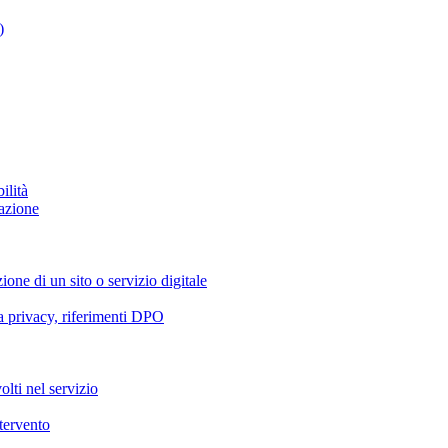
)
ilità
azione
ione di un sito o servizio digitale
va privacy, riferimenti DPO
olti nel servizio
ntervento