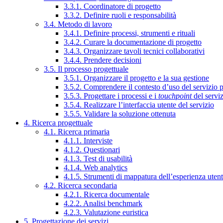
3.3.1. Coordinatore di progetto
3.3.2. Definire ruoli e responsabilità
3.4. Metodo di lavoro
3.4.1. Definire processi, strumenti e rituali
3.4.2. Curare la documentazione di progetto
3.4.3. Organizzare tavoli tecnici collaborativi
3.4.4. Prendere decisioni
3.5. Il processo progettuale
3.5.1. Organizzare il progetto e la sua gestione
3.5.2. Comprendere il contesto d’uso del servizio 
3.5.3. Progettare i processi e i
touchpoint
del servi
3.5.4. Realizzare l’interfaccia utente del servizio
3.5.5. Validare la soluzione ottenuta
4. Ricerca progettuale
4.1. Ricerca primaria
4.1.1. Interviste
4.1.2. Questionari
4.1.3. Test di usabilità
4.1.4. Web analytics
4.1.5. Strumenti di mappatura dell’esperienza uten
4.2. Ricerca secondaria
4.2.1. Ricerca documentale
4.2.2. Analisi benchmark
4.2.3. Valutazione euristica
5. Progettazione dei servizi