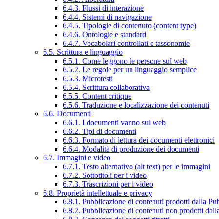
6.4.3. Flussi di interazione
6.4.4. Sistemi di navigazione
6.4.5. Tipologie di contenuto (content type)
6.4.6. Ontologie e standard
6.4.7. Vocabolari controllati e tassonomie
6.5. Scrittura e linguaggio
6.5.1. Come leggono le persone sul web
6.5.2. Le regole per un linguaggio semplice
6.5.3. Microtesti
6.5.4. Scrittura collaborativa
6.5.5. Content critique
6.5.6. Traduzione e localizzazione dei contenuti
6.6. Documenti
6.6.1. I documenti vanno sul web
6.6.2. Tipi di documenti
6.6.3. Formato di lettura dei documenti elettronici
6.6.4. Modalità di produzione dei documenti
6.7. Immagini e video
6.7.1. Testo alternativo (alt text) per le immagini
6.7.2. Sottotitoli per i video
6.7.3. Trascrizioni per i video
6.8. Proprietà intellettuale e privacy
6.8.1. Pubblicazione di contenuti prodotti dalla P
6.8.2. Pubblicazione di contenuti non prodotti dal