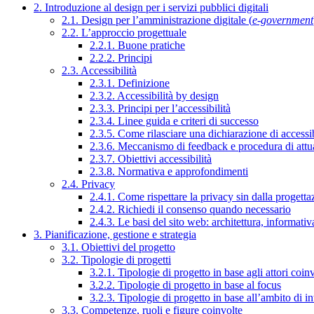
2. Introduzione al design per i servizi pubblici digitali
2.1. Design per l’amministrazione digitale (
e-government
2.2. L’approccio progettuale
2.2.1. Buone pratiche
2.2.2. Principi
2.3. Accessibilità
2.3.1. Definizione
2.3.2. Accessibilità by design
2.3.3. Principi per l’accessibilità
2.3.4. Linee guida e criteri di successo
2.3.5. Come rilasciare una dichiarazione di accessib
2.3.6. Meccanismo di feedback e procedura di attu
2.3.7. Obiettivi accessibilità
2.3.8. Normativa e approfondimenti
2.4. Privacy
2.4.1. Come rispettare la privacy sin dalla progettaz
2.4.2. Richiedi il consenso quando necessario
2.4.3. Le basi del sito web: architettura, informati
3. Pianificazione, gestione e strategia
3.1. Obiettivi del progetto
3.2. Tipologie di progetti
3.2.1. Tipologie di progetto in base agli attori coinv
3.2.2. Tipologie di progetto in base al focus
3.2.3. Tipologie di progetto in base all’ambito di i
3.3. Competenze, ruoli e figure coinvolte