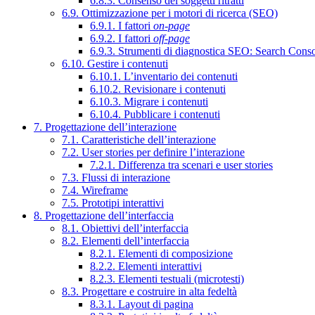
6.8.3. Consenso dei soggetti ritratti
6.9. Ottimizzazione per i motori di ricerca (SEO)
6.9.1. I fattori
on-page
6.9.2. I fattori
off-page
6.9.3. Strumenti di diagnostica SEO: Search Cons
6.10. Gestire i contenuti
6.10.1. L’inventario dei contenuti
6.10.2. Revisionare i contenuti
6.10.3. Migrare i contenuti
6.10.4. Pubblicare i contenuti
7. Progettazione dell’interazione
7.1. Caratteristiche dell’interazione
7.2. User stories per definire l’interazione
7.2.1. Differenza tra scenari e user stories
7.3. Flussi di interazione
7.4. Wireframe
7.5. Prototipi interattivi
8. Progettazione dell’interfaccia
8.1. Obiettivi dell’interfaccia
8.2. Elementi dell’interfaccia
8.2.1. Elementi di composizione
8.2.2. Elementi interattivi
8.2.3. Elementi testuali (microtesti)
8.3. Progettare e costruire in alta fedeltà
8.3.1. Layout di pagina