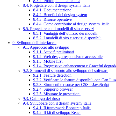
8.3.2. Prototipi in alta fedeltà
8.4. Progettare con il design system .italia
8.4.1. Documentazione
8.4.2. Benefici del design system
8.4.3. Risorse operative
8.4.4. Come contribuire al design system .italia
8.5. Progettare con i modelli di sito e servizi
8.5.1. Vantaggi dell’utilizzo dei modelli
8.5.2. I modelli di sito e servizi disponibili
9. Sviluppo dell’interfaccia
9.1. Approccio allo sviluppo
9.1.1. Attività preliminari
9.1.2. Web design responsivo e accessibile
9.1.3. Mobile first
9.1.4. Progressive enhancement e Graceful degrad
9.2. Strumenti di supporto allo sviluppo del software
9.2.1. Feature detection
9.2.2. Verificare le feature disponibili con Can I us
9.2.3. Strumenti e risorse per CSS e JavaScript
9.2.4. Supporto browser
9.2.5. Misurare le prestazioni
9.3. Catalogo del riuso
9.4. Sviluppare con il design system .italia
9.4.1. Il framework Bootstrap Italia
9.4.2. Il kit di sviluppo React