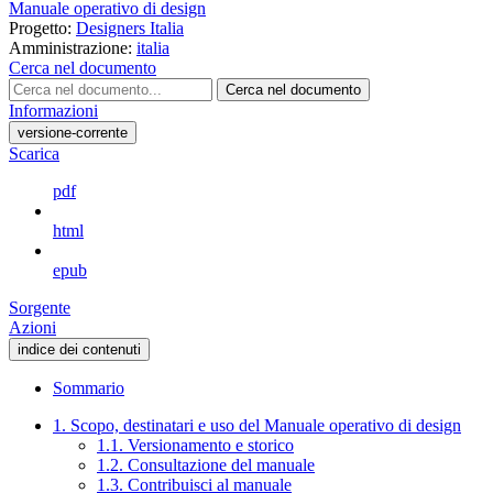
Manuale operativo di design
Progetto:
Designers Italia
Amministrazione:
italia
Cerca nel documento
Cerca nel documento
Informazioni
versione-corrente
Scarica
pdf
html
epub
Sorgente
Azioni
indice dei contenuti
Sommario
1. Scopo, destinatari e uso del Manuale operativo di design
1.1. Versionamento e storico
1.2. Consultazione del manuale
1.3. Contribuisci al manuale