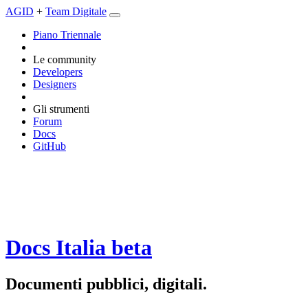
AGID
+
Team Digitale
Piano Triennale
Le community
Developers
Designers
Gli strumenti
Forum
Docs
GitHub
Docs Italia
beta
Documenti pubblici, digitali.