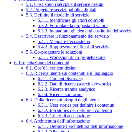
5.1. Cosa sono i servizi e il service design
5.2. Progettare servizi pubblici digitali
5.3. Definire il modello di servizio
5.3.1. Identificare gli attori coinvolti
5.3.2. Formulare la proposta di valore
5.3.3. Inquadrare gli elementi costitutivi del serviz
5.4. Descrivere il funzionamento del servizio
5.4.1. Mappare l’ecosistema
5.4.2. Rappresentare i flussi di servizio
5.5. Co-progettare le soluzioni
5.5.1. Workshop di co-progettazione
6. Progettazione dei contenuti
6.1. Cos’è il content design
6.2. Ricerca utente sui contenuti e il linguaggio
6.2.1. Content discovery
6.2.2. Dati di ricerca (search keywords)
6.2.3. Ricerca tramite analytics
6.2.4. Ricerca sui forum
6.3. Dalla ricerca ai bisogni degli utenti
6.3.1. User stories per definire i contenuti
6.3.2. Job stories per definire i contenuti
6.3.3. Criteri di accettazione
6.4. Architettura dell’informazione
6.4.1. Definire l’architettura dell’informazione
6.4.2. Alberatura