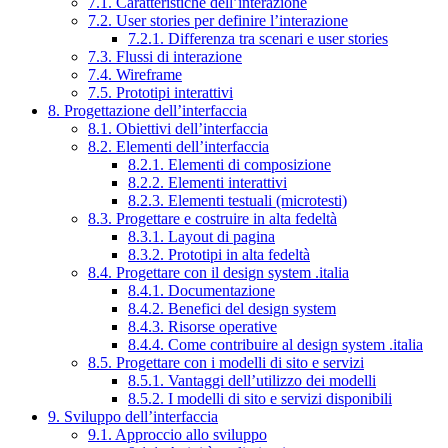
7.1. Caratteristiche dell’interazione
7.2. User stories per definire l’interazione
7.2.1. Differenza tra scenari e user stories
7.3. Flussi di interazione
7.4. Wireframe
7.5. Prototipi interattivi
8. Progettazione dell’interfaccia
8.1. Obiettivi dell’interfaccia
8.2. Elementi dell’interfaccia
8.2.1. Elementi di composizione
8.2.2. Elementi interattivi
8.2.3. Elementi testuali (microtesti)
8.3. Progettare e costruire in alta fedeltà
8.3.1. Layout di pagina
8.3.2. Prototipi in alta fedeltà
8.4. Progettare con il design system .italia
8.4.1. Documentazione
8.4.2. Benefici del design system
8.4.3. Risorse operative
8.4.4. Come contribuire al design system .italia
8.5. Progettare con i modelli di sito e servizi
8.5.1. Vantaggi dell’utilizzo dei modelli
8.5.2. I modelli di sito e servizi disponibili
9. Sviluppo dell’interfaccia
9.1. Approccio allo sviluppo