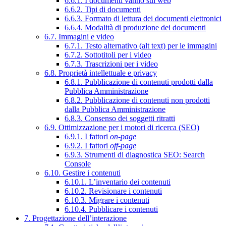
6.6.1. I documenti vanno sul web
6.6.2. Tipi di documenti
6.6.3. Formato di lettura dei documenti elettronici
6.6.4. Modalità di produzione dei documenti
6.7. Immagini e video
6.7.1. Testo alternativo (alt text) per le immagini
6.7.2. Sottotitoli per i video
6.7.3. Trascrizioni per i video
6.8. Proprietà intellettuale e privacy
6.8.1. Pubblicazione di contenuti prodotti dalla
Pubblica Amministrazione
6.8.2. Pubblicazione di contenuti non prodotti
dalla Pubblica Amministrazione
6.8.3. Consenso dei soggetti ritratti
6.9. Ottimizzazione per i motori di ricerca (SEO)
6.9.1. I fattori
on-page
6.9.2. I fattori
off-page
6.9.3. Strumenti di diagnostica SEO: Search
Console
6.10. Gestire i contenuti
6.10.1. L’inventario dei contenuti
6.10.2. Revisionare i contenuti
6.10.3. Migrare i contenuti
6.10.4. Pubblicare i contenuti
7. Progettazione dell’interazione