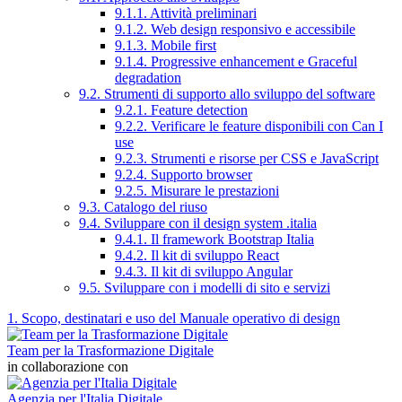
9.1.1. Attività preliminari
9.1.2. Web design responsivo e accessibile
9.1.3. Mobile first
9.1.4. Progressive enhancement e Graceful
degradation
9.2. Strumenti di supporto allo sviluppo del software
9.2.1. Feature detection
9.2.2. Verificare le feature disponibili con Can I
use
9.2.3. Strumenti e risorse per CSS e JavaScript
9.2.4. Supporto browser
9.2.5. Misurare le prestazioni
9.3. Catalogo del riuso
9.4. Sviluppare con il design system .italia
9.4.1. Il framework Bootstrap Italia
9.4.2. Il kit di sviluppo React
9.4.3. Il kit di sviluppo Angular
9.5. Sviluppare con i modelli di sito e servizi
1. Scopo, destinatari e uso del Manuale operativo di design
Team per la Trasformazione Digitale
in collaborazione con
Agenzia per l'Italia Digitale