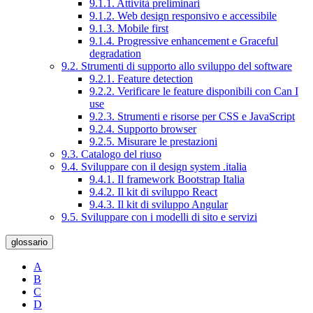
9.1.1. Attività preliminari
9.1.2. Web design responsivo e accessibile
9.1.3. Mobile first
9.1.4. Progressive enhancement e Graceful
degradation
9.2. Strumenti di supporto allo sviluppo del software
9.2.1. Feature detection
9.2.2. Verificare le feature disponibili con Can I
use
9.2.3. Strumenti e risorse per CSS e JavaScript
9.2.4. Supporto browser
9.2.5. Misurare le prestazioni
9.3. Catalogo del riuso
9.4. Sviluppare con il design system .italia
9.4.1. Il framework Bootstrap Italia
9.4.2. Il kit di sviluppo React
9.4.3. Il kit di sviluppo Angular
9.5. Sviluppare con i modelli di sito e servizi
glossario
A
B
C
D