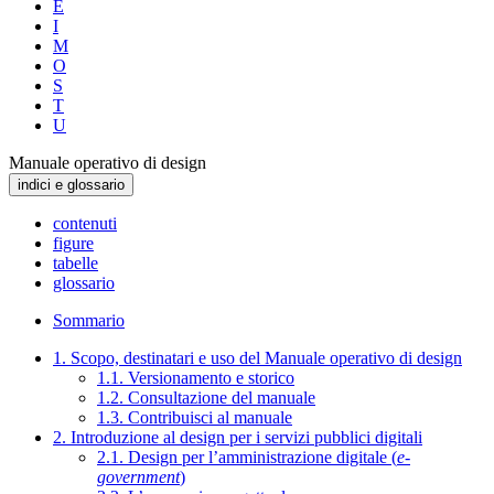
E
I
M
O
S
T
U
Manuale operativo di design
indici e glossario
contenuti
figure
tabelle
glossario
Sommario
1. Scopo, destinatari e uso del Manuale operativo di design
1.1. Versionamento e storico
1.2. Consultazione del manuale
1.3. Contribuisci al manuale
2. Introduzione al design per i servizi pubblici digitali
2.1. Design per l’amministrazione digitale (
e-
government
)