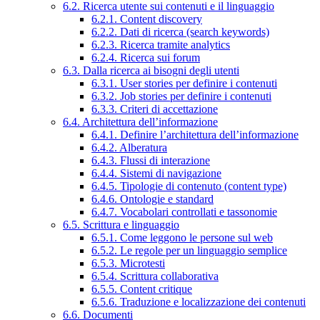
6.2. Ricerca utente sui contenuti e il linguaggio
6.2.1. Content discovery
6.2.2. Dati di ricerca (search keywords)
6.2.3. Ricerca tramite analytics
6.2.4. Ricerca sui forum
6.3. Dalla ricerca ai bisogni degli utenti
6.3.1. User stories per definire i contenuti
6.3.2. Job stories per definire i contenuti
6.3.3. Criteri di accettazione
6.4. Architettura dell’informazione
6.4.1. Definire l’architettura dell’informazione
6.4.2. Alberatura
6.4.3. Flussi di interazione
6.4.4. Sistemi di navigazione
6.4.5. Tipologie di contenuto (content type)
6.4.6. Ontologie e standard
6.4.7. Vocabolari controllati e tassonomie
6.5. Scrittura e linguaggio
6.5.1. Come leggono le persone sul web
6.5.2. Le regole per un linguaggio semplice
6.5.3. Microtesti
6.5.4. Scrittura collaborativa
6.5.5. Content critique
6.5.6. Traduzione e localizzazione dei contenuti
6.6. Documenti