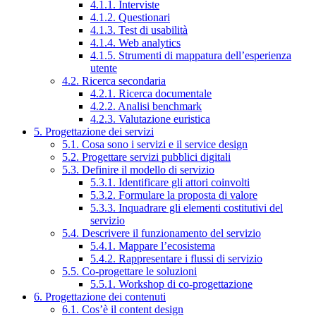
4.1.1. Interviste
4.1.2. Questionari
4.1.3. Test di usabilità
4.1.4. Web analytics
4.1.5. Strumenti di mappatura dell’esperienza
utente
4.2. Ricerca secondaria
4.2.1. Ricerca documentale
4.2.2. Analisi benchmark
4.2.3. Valutazione euristica
5. Progettazione dei servizi
5.1. Cosa sono i servizi e il service design
5.2. Progettare servizi pubblici digitali
5.3. Definire il modello di servizio
5.3.1. Identificare gli attori coinvolti
5.3.2. Formulare la proposta di valore
5.3.3. Inquadrare gli elementi costitutivi del
servizio
5.4. Descrivere il funzionamento del servizio
5.4.1. Mappare l’ecosistema
5.4.2. Rappresentare i flussi di servizio
5.5. Co-progettare le soluzioni
5.5.1. Workshop di co-progettazione
6. Progettazione dei contenuti
6.1. Cos’è il content design