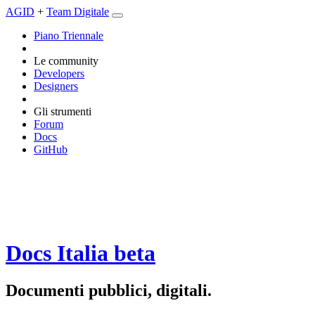
AGID
+
Team Digitale
Piano Triennale
Le community
Developers
Designers
Gli strumenti
Forum
Docs
GitHub
Docs Italia
beta
Documenti pubblici, digitali.