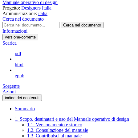
Manuale operativo di design
Progetto:
Designers Italia
Amministrazione:
italia
Cerca nel documento
Cerca nel documento
Informazioni
versione-corrente
Scarica
pdf
html
epub
Sorgente
Azioni
indice dei contenuti
Sommario
1. Scopo, destinatari e uso del Manuale operativo di design
1.1. Versionamento e storico
1.2. Consultazione del manuale
1.3. Contribuisci al manuale