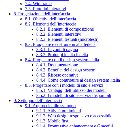
7.4. Wireframe
7.5. Prototipi interattivi
8. Progettazione dell’interfaccia
8.1. Obiettivi dell’interfaccia
8.2. Elementi dell’interfaccia
8.2.1. Elementi di composizione
8.2.2. Elementi interattivi
8.2.3. Elementi testuali (microtesti)
8.3. Progettare e costruire in alta fedeltà
8.3.1. Layout di pagina
8.3.2. Prototipi in alta fedeltà
8.4. Progettare con il design system .italia
8.4.1. Documentazione
8.4.2. Benefici del design system
8.4.3. Risorse operative
8.4.4. Come contribuire al design system .italia
8.5. Progettare con i modelli di sito e servizi
8.5.1. Vantaggi dell’utilizzo dei modelli
8.5.2. I modelli di sito e servizi disponibili
9. Sviluppo dell’interfaccia
9.1. Approccio allo sviluppo
9.1.1. Attività preliminari
9.1.2. Web design responsivo e accessibile
9.1.3. Mobile first
9.1.4. Progressive enhancement e Graceful