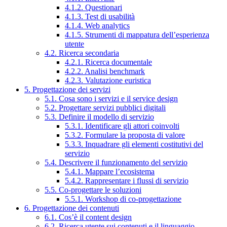
4.1.2. Questionari
4.1.3. Test di usabilità
4.1.4. Web analytics
4.1.5. Strumenti di mappatura dell’esperienza
utente
4.2. Ricerca secondaria
4.2.1. Ricerca documentale
4.2.2. Analisi benchmark
4.2.3. Valutazione euristica
5. Progettazione dei servizi
5.1. Cosa sono i servizi e il service design
5.2. Progettare servizi pubblici digitali
5.3. Definire il modello di servizio
5.3.1. Identificare gli attori coinvolti
5.3.2. Formulare la proposta di valore
5.3.3. Inquadrare gli elementi costitutivi del
servizio
5.4. Descrivere il funzionamento del servizio
5.4.1. Mappare l’ecosistema
5.4.2. Rappresentare i flussi di servizio
5.5. Co-progettare le soluzioni
5.5.1. Workshop di co-progettazione
6. Progettazione dei contenuti
6.1. Cos’è il content design
6.2. Ricerca utente sui contenuti e il linguaggio