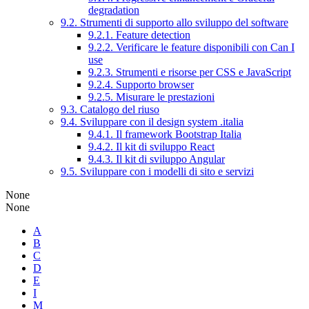
degradation
9.2. Strumenti di supporto allo sviluppo del software
9.2.1. Feature detection
9.2.2. Verificare le feature disponibili con Can I
use
9.2.3. Strumenti e risorse per CSS e JavaScript
9.2.4. Supporto browser
9.2.5. Misurare le prestazioni
9.3. Catalogo del riuso
9.4. Sviluppare con il design system .italia
9.4.1. Il framework Bootstrap Italia
9.4.2. Il kit di sviluppo React
9.4.3. Il kit di sviluppo Angular
9.5. Sviluppare con i modelli di sito e servizi
None
None
A
B
C
D
E
I
M