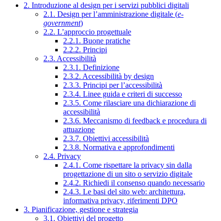
2. Introduzione al design per i servizi pubblici digitali
2.1. Design per l’amministrazione digitale (
e-
government
)
2.2. L’approccio progettuale
2.2.1. Buone pratiche
2.2.2. Principi
2.3. Accessibilità
2.3.1. Definizione
2.3.2. Accessibilità by design
2.3.3. Principi per l’accessibilità
2.3.4. Linee guida e criteri di successo
2.3.5. Come rilasciare una dichiarazione di
accessibilità
2.3.6. Meccanismo di feedback e procedura di
attuazione
2.3.7. Obiettivi accessibilità
2.3.8. Normativa e approfondimenti
2.4. Privacy
2.4.1. Come rispettare la privacy sin dalla
progettazione di un sito o servizio digitale
2.4.2. Richiedi il consenso quando necessario
2.4.3. Le basi del sito web: architettura,
informativa privacy, riferimenti DPO
3. Pianificazione, gestione e strategia
3.1. Obiettivi del progetto