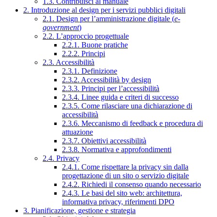
1.3. Contribuisci al manuale
2. Introduzione al design per i servizi pubblici digitali
2.1. Design per l’amministrazione digitale (
e-
government
)
2.2. L’approccio progettuale
2.2.1. Buone pratiche
2.2.2. Principi
2.3. Accessibilità
2.3.1. Definizione
2.3.2. Accessibilità by design
2.3.3. Principi per l’accessibilità
2.3.4. Linee guida e criteri di successo
2.3.5. Come rilasciare una dichiarazione di
accessibilità
2.3.6. Meccanismo di feedback e procedura di
attuazione
2.3.7. Obiettivi accessibilità
2.3.8. Normativa e approfondimenti
2.4. Privacy
2.4.1. Come rispettare la privacy sin dalla
progettazione di un sito o servizio digitale
2.4.2. Richiedi il consenso quando necessario
2.4.3. Le basi del sito web: architettura,
informativa privacy, riferimenti DPO
3. Pianificazione, gestione e strategia