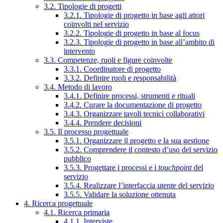
3.2. Tipologie di progetti
3.2.1. Tipologie di progetto in base agli attori
coinvolti nel servizio
3.2.2. Tipologie di progetto in base al focus
3.2.3. Tipologie di progetto in base all’ambito di
intervento
3.3. Competenze, ruoli e figure coinvolte
3.3.1. Coordinatore di progetto
3.3.2. Definire ruoli e responsabilità
3.4. Metodo di lavoro
3.4.1. Definire processi, strumenti e rituali
3.4.2. Curare la documentazione di progetto
3.4.3. Organizzare tavoli tecnici collaborativi
3.4.4. Prendere decisioni
3.5. Il processo progettuale
3.5.1. Organizzare il progetto e la sua gestione
3.5.2. Comprendere il contesto d’uso del servizio
pubblico
3.5.3. Progettare i processi e i
touchpoint
del
servizio
3.5.4. Realizzare l’interfaccia utente del servizio
3.5.5. Validare la soluzione ottenuta
4. Ricerca progettuale
4.1. Ricerca primaria
4.1.1. Interviste