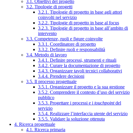
3.1. Obiettivi del progetto
3.2. Tipologie di progetti
3.2.1. Tipologie di progetto in base agli attori
coinvolti nel servizio
3.2.2. Tipologie di progetto in base al focus
3.2.3. Tipologie di progetto in base all’ambito di
intervento
3.3. Competenze, ruoli e figure coinvolte
3.3.1. Coordinatore di progetto
3.3.2. Definire ruoli e responsabilità
3.4. Metodo di lavoro
3.4.1. Definire processi, strumenti e rituali
3.4.2. Curare la documentazione di progetto
3.4.3. Organizzare tavoli tecnici collaborativi
3.4.4. Prendere decisioni
3.5. Il processo progettuale
3.5.1. Organizzare il progetto e la sua gestione
3.5.2. Comprendere il contesto d’uso del servizio
pubblico
3.5.3. Progettare i processi e i
touchpoint
del
servizio
3.5.4. Realizzare l’interfaccia utente del servizio
3.5.5. Validare la soluzione ottenuta
4. Ricerca progettuale
4.1. Ricerca primaria