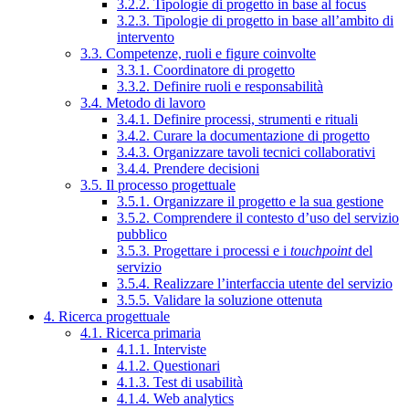
3.2.2. Tipologie di progetto in base al focus
3.2.3. Tipologie di progetto in base all’ambito di
intervento
3.3. Competenze, ruoli e figure coinvolte
3.3.1. Coordinatore di progetto
3.3.2. Definire ruoli e responsabilità
3.4. Metodo di lavoro
3.4.1. Definire processi, strumenti e rituali
3.4.2. Curare la documentazione di progetto
3.4.3. Organizzare tavoli tecnici collaborativi
3.4.4. Prendere decisioni
3.5. Il processo progettuale
3.5.1. Organizzare il progetto e la sua gestione
3.5.2. Comprendere il contesto d’uso del servizio
pubblico
3.5.3. Progettare i processi e i
touchpoint
del
servizio
3.5.4. Realizzare l’interfaccia utente del servizio
3.5.5. Validare la soluzione ottenuta
4. Ricerca progettuale
4.1. Ricerca primaria
4.1.1. Interviste
4.1.2. Questionari
4.1.3. Test di usabilità
4.1.4. Web analytics