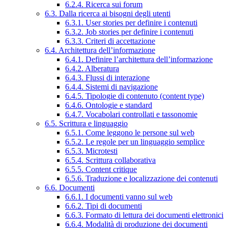
6.2.4. Ricerca sui forum
6.3. Dalla ricerca ai bisogni degli utenti
6.3.1. User stories per definire i contenuti
6.3.2. Job stories per definire i contenuti
6.3.3. Criteri di accettazione
6.4. Architettura dell’informazione
6.4.1. Definire l’architettura dell’informazione
6.4.2. Alberatura
6.4.3. Flussi di interazione
6.4.4. Sistemi di navigazione
6.4.5. Tipologie di contenuto (content type)
6.4.6. Ontologie e standard
6.4.7. Vocabolari controllati e tassonomie
6.5. Scrittura e linguaggio
6.5.1. Come leggono le persone sul web
6.5.2. Le regole per un linguaggio semplice
6.5.3. Microtesti
6.5.4. Scrittura collaborativa
6.5.5. Content critique
6.5.6. Traduzione e localizzazione dei contenuti
6.6. Documenti
6.6.1. I documenti vanno sul web
6.6.2. Tipi di documenti
6.6.3. Formato di lettura dei documenti elettronici
6.6.4. Modalità di produzione dei documenti