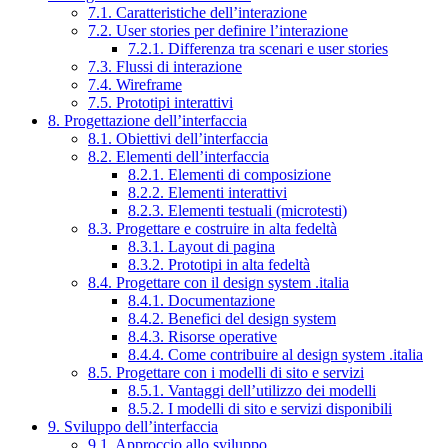
7.1. Caratteristiche dell’interazione
7.2. User stories per definire l’interazione
7.2.1. Differenza tra scenari e user stories
7.3. Flussi di interazione
7.4. Wireframe
7.5. Prototipi interattivi
8. Progettazione dell’interfaccia
8.1. Obiettivi dell’interfaccia
8.2. Elementi dell’interfaccia
8.2.1. Elementi di composizione
8.2.2. Elementi interattivi
8.2.3. Elementi testuali (microtesti)
8.3. Progettare e costruire in alta fedeltà
8.3.1. Layout di pagina
8.3.2. Prototipi in alta fedeltà
8.4. Progettare con il design system .italia
8.4.1. Documentazione
8.4.2. Benefici del design system
8.4.3. Risorse operative
8.4.4. Come contribuire al design system .italia
8.5. Progettare con i modelli di sito e servizi
8.5.1. Vantaggi dell’utilizzo dei modelli
8.5.2. I modelli di sito e servizi disponibili
9. Sviluppo dell’interfaccia
9.1. Approccio allo sviluppo