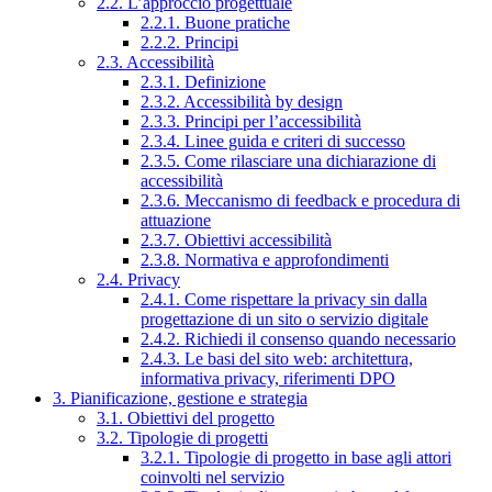
2.2. L’approccio progettuale
2.2.1. Buone pratiche
2.2.2. Principi
2.3. Accessibilità
2.3.1. Definizione
2.3.2. Accessibilità by design
2.3.3. Principi per l’accessibilità
2.3.4. Linee guida e criteri di successo
2.3.5. Come rilasciare una dichiarazione di
accessibilità
2.3.6. Meccanismo di feedback e procedura di
attuazione
2.3.7. Obiettivi accessibilità
2.3.8. Normativa e approfondimenti
2.4. Privacy
2.4.1. Come rispettare la privacy sin dalla
progettazione di un sito o servizio digitale
2.4.2. Richiedi il consenso quando necessario
2.4.3. Le basi del sito web: architettura,
informativa privacy, riferimenti DPO
3. Pianificazione, gestione e strategia
3.1. Obiettivi del progetto
3.2. Tipologie di progetti
3.2.1. Tipologie di progetto in base agli attori
coinvolti nel servizio