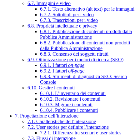
6.7. Immagini e video
6.7.1. Testo alternativo (alt text) per le immagini
6.7.2. Sottotitoli per i video
6.7.3. Trascrizioni per i video
6.8. Proprietà intellettuale e privacy
6.8.1. Pubblicazione di contenuti prodotti dalla
Pubblica Amministrazione
6.8.2. Pubblicazione di contenuti non prodotti
dalla Pubblica Amministrazione
6.8.3. Consenso dei soggetti ritratti
6.9. Ottimizzazione per i motori di ricerca (SEO)
6.9.1. I fattori
on-page
6.9.2. I fattori
off-page
6.9.3. Strumenti di diagnostica SEO: Search
Console
6.10. Gestire i contenuti
6.10.1. L’inventario dei contenuti
6.10.2. Revisionare i contenuti
6.10.3. Migrare i contenuti
6.10.4. Pubblicare i contenuti
7. Progettazione dell’interazione
7.1. Caratteristiche dell’interazione
7.2. User stories per definire l’interazione
7.2.1. Differenza tra scenari e user stories
7.3. Flussi di interazione