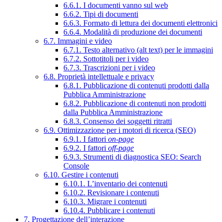
6.6.1. I documenti vanno sul web
6.6.2. Tipi di documenti
6.6.3. Formato di lettura dei documenti elettronici
6.6.4. Modalità di produzione dei documenti
6.7. Immagini e video
6.7.1. Testo alternativo (alt text) per le immagini
6.7.2. Sottotitoli per i video
6.7.3. Trascrizioni per i video
6.8. Proprietà intellettuale e privacy
6.8.1. Pubblicazione di contenuti prodotti dalla
Pubblica Amministrazione
6.8.2. Pubblicazione di contenuti non prodotti
dalla Pubblica Amministrazione
6.8.3. Consenso dei soggetti ritratti
6.9. Ottimizzazione per i motori di ricerca (SEO)
6.9.1. I fattori
on-page
6.9.2. I fattori
off-page
6.9.3. Strumenti di diagnostica SEO: Search
Console
6.10. Gestire i contenuti
6.10.1. L’inventario dei contenuti
6.10.2. Revisionare i contenuti
6.10.3. Migrare i contenuti
6.10.4. Pubblicare i contenuti
7. Progettazione dell’interazione