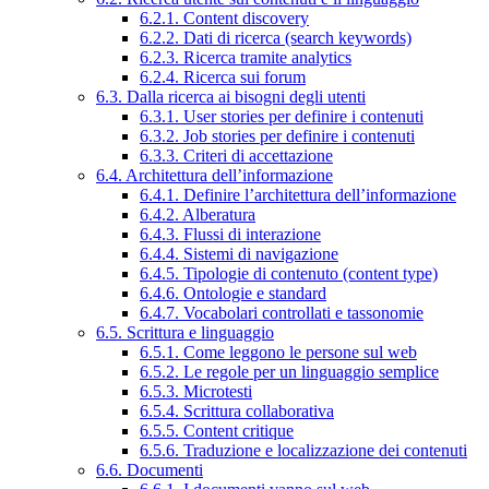
6.2.1. Content discovery
6.2.2. Dati di ricerca (search keywords)
6.2.3. Ricerca tramite analytics
6.2.4. Ricerca sui forum
6.3. Dalla ricerca ai bisogni degli utenti
6.3.1. User stories per definire i contenuti
6.3.2. Job stories per definire i contenuti
6.3.3. Criteri di accettazione
6.4. Architettura dell’informazione
6.4.1. Definire l’architettura dell’informazione
6.4.2. Alberatura
6.4.3. Flussi di interazione
6.4.4. Sistemi di navigazione
6.4.5. Tipologie di contenuto (content type)
6.4.6. Ontologie e standard
6.4.7. Vocabolari controllati e tassonomie
6.5. Scrittura e linguaggio
6.5.1. Come leggono le persone sul web
6.5.2. Le regole per un linguaggio semplice
6.5.3. Microtesti
6.5.4. Scrittura collaborativa
6.5.5. Content critique
6.5.6. Traduzione e localizzazione dei contenuti
6.6. Documenti