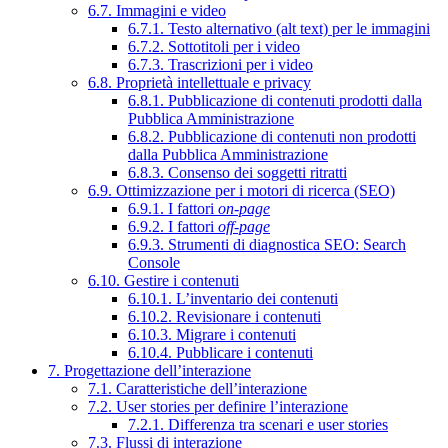
6.7. Immagini e video
6.7.1. Testo alternativo (alt text) per le immagini
6.7.2. Sottotitoli per i video
6.7.3. Trascrizioni per i video
6.8. Proprietà intellettuale e privacy
6.8.1. Pubblicazione di contenuti prodotti dalla
Pubblica Amministrazione
6.8.2. Pubblicazione di contenuti non prodotti
dalla Pubblica Amministrazione
6.8.3. Consenso dei soggetti ritratti
6.9. Ottimizzazione per i motori di ricerca (SEO)
6.9.1. I fattori
on-page
6.9.2. I fattori
off-page
6.9.3. Strumenti di diagnostica SEO: Search
Console
6.10. Gestire i contenuti
6.10.1. L’inventario dei contenuti
6.10.2. Revisionare i contenuti
6.10.3. Migrare i contenuti
6.10.4. Pubblicare i contenuti
7. Progettazione dell’interazione
7.1. Caratteristiche dell’interazione
7.2. User stories per definire l’interazione
7.2.1. Differenza tra scenari e user stories
7.3. Flussi di interazione