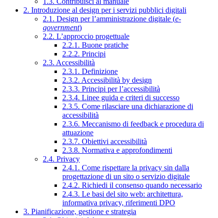
1.3. Contribuisci al manuale
2. Introduzione al design per i servizi pubblici digitali
2.1. Design per l’amministrazione digitale (
e-
government
)
2.2. L’approccio progettuale
2.2.1. Buone pratiche
2.2.2. Principi
2.3. Accessibilità
2.3.1. Definizione
2.3.2. Accessibilità by design
2.3.3. Principi per l’accessibilità
2.3.4. Linee guida e criteri di successo
2.3.5. Come rilasciare una dichiarazione di
accessibilità
2.3.6. Meccanismo di feedback e procedura di
attuazione
2.3.7. Obiettivi accessibilità
2.3.8. Normativa e approfondimenti
2.4. Privacy
2.4.1. Come rispettare la privacy sin dalla
progettazione di un sito o servizio digitale
2.4.2. Richiedi il consenso quando necessario
2.4.3. Le basi del sito web: architettura,
informativa privacy, riferimenti DPO
3. Pianificazione, gestione e strategia