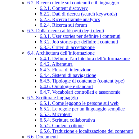
6.2. Ricerca utente sui contenuti e il linguaggio
6.2.1. Content discovery
6.2.2. Dati di ricerca (search keywords)
6.2.3. Ricerca tramite analytics
6.2.4. Ricerca sui forum
6.3. Dalla ricerca ai bisogni degli utenti
6.3.1. User stories per definire i contenuti
6.3.2. Job stories per definire i contenuti
6.3.3. Criteri di accettazione
6.4. Architettura dell’informazione
6.4.1. Definire l’architettura dell’informazione
6.4.2. Alberatura
6.4.3. Flussi di interazione
6.4.4. Sistemi di navigazione
6.4.5. Tipologie di contenuto (content type)
6.4.6. Ontologie e standard
6.4.7. Vocabolari controllati e tassonomie
6.5. Scrittura e linguaggio
6.5.1. Come leggono le persone sul web
6.5.2. Le regole per un linguaggio semplice
6.5.3. Microtesti
6.5.4. Scrittura collaborativa
6.5.5. Content critique
6.5.6. Traduzione e localizzazione dei contenuti
6.6. Documenti