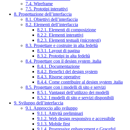
7.4. Wireframe
7.5. Prototipi interattivi
8. Progettazione dell’interfaccia
8.1. Obiettivi dell’interfaccia
8.2. Elementi dell’interfaccia
8.2.1. Elementi di composizione
8.2.2. Elementi interattivi
8.2.3. Elementi testuali (microtesti)
8.3. Progettare e costruire in alta fedeltà
8.3.1. Layout di pagina
8.3.2. Prototipi in alta fedeltà
8.4. Progettare con il design system .italia
8.4.1. Documentazione
8.4.2. Benefici del design system
8.4.3. Risorse operative
8.4.4. Come contribuire al design system .italia
8.5. Progettare con i modelli di sito e servizi
8.5.1. Vantaggi dell’utilizzo dei modelli
8.5.2. I modelli di sito e servizi disponibili
9. Sviluppo dell’interfaccia
9.1. Approccio allo sviluppo
9.1.1. Attività preliminari
9.1.2. Web design responsivo e accessibile
9.1.3. Mobile first
9.1.4. Progressive enhancement e Graceful