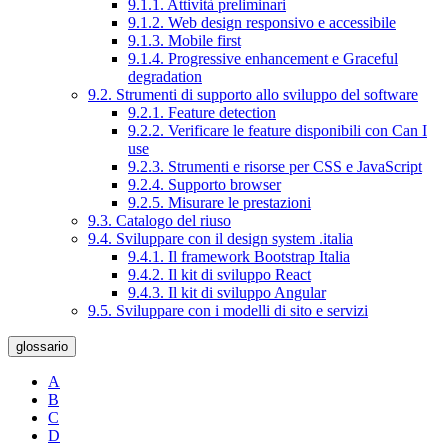
9.1.1. Attività preliminari
9.1.2. Web design responsivo e accessibile
9.1.3. Mobile first
9.1.4. Progressive enhancement e Graceful
degradation
9.2. Strumenti di supporto allo sviluppo del software
9.2.1. Feature detection
9.2.2. Verificare le feature disponibili con Can I
use
9.2.3. Strumenti e risorse per CSS e JavaScript
9.2.4. Supporto browser
9.2.5. Misurare le prestazioni
9.3. Catalogo del riuso
9.4. Sviluppare con il design system .italia
9.4.1. Il framework Bootstrap Italia
9.4.2. Il kit di sviluppo React
9.4.3. Il kit di sviluppo Angular
9.5. Sviluppare con i modelli di sito e servizi
glossario
A
B
C
D