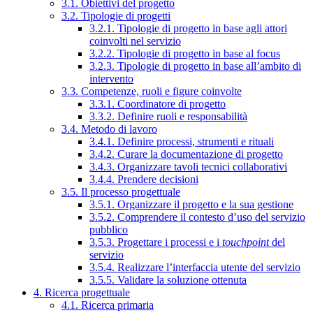
3.1. Obiettivi del progetto
3.2. Tipologie di progetti
3.2.1. Tipologie di progetto in base agli attori
coinvolti nel servizio
3.2.2. Tipologie di progetto in base al focus
3.2.3. Tipologie di progetto in base all’ambito di
intervento
3.3. Competenze, ruoli e figure coinvolte
3.3.1. Coordinatore di progetto
3.3.2. Definire ruoli e responsabilità
3.4. Metodo di lavoro
3.4.1. Definire processi, strumenti e rituali
3.4.2. Curare la documentazione di progetto
3.4.3. Organizzare tavoli tecnici collaborativi
3.4.4. Prendere decisioni
3.5. Il processo progettuale
3.5.1. Organizzare il progetto e la sua gestione
3.5.2. Comprendere il contesto d’uso del servizio
pubblico
3.5.3. Progettare i processi e i
touchpoint
del
servizio
3.5.4. Realizzare l’interfaccia utente del servizio
3.5.5. Validare la soluzione ottenuta
4. Ricerca progettuale
4.1. Ricerca primaria