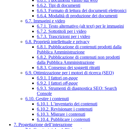
6.6.1. I documenti vanno sul web
6.6.2. Tipi di documenti
6.6.3. Formato di lettura dei documenti elettronici
6.6.4. Modalità di produzione dei documenti
6.7. Immagini e video
6.7.1. Testo alternativo (alt text) per le immagini
6.7.2. Sottotitoli per i video
6.7.3. Trascrizioni per i video
6.8. Proprietà intellettuale e privacy
6.8.1. Pubblicazione di contenuti prodotti dalla
Pubblica Amministrazione
6.8.2. Pubblicazione di contenuti non prodotti
dalla Pubblica Amministrazione
6.8.3. Consenso dei soggetti ritratti
6.9. Ottimizzazione per i motori di ricerca (SEO)
6.9.1. I fattori
on-page
6.9.2. I fattori
off-page
6.9.3. Strumenti di diagnostica SEO: Search
Console
6.10. Gestire i contenuti
6.10.1. L’inventario dei contenuti
6.10.2. Revisionare i contenuti
6.10.3. Migrare i contenuti
6.10.4. Pubblicare i contenuti
7. Progettazione dell’interazione