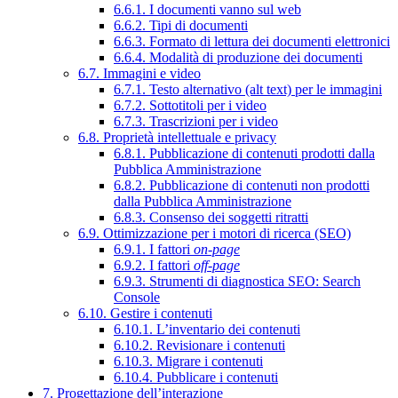
6.6.1. I documenti vanno sul web
6.6.2. Tipi di documenti
6.6.3. Formato di lettura dei documenti elettronici
6.6.4. Modalità di produzione dei documenti
6.7. Immagini e video
6.7.1. Testo alternativo (alt text) per le immagini
6.7.2. Sottotitoli per i video
6.7.3. Trascrizioni per i video
6.8. Proprietà intellettuale e privacy
6.8.1. Pubblicazione di contenuti prodotti dalla
Pubblica Amministrazione
6.8.2. Pubblicazione di contenuti non prodotti
dalla Pubblica Amministrazione
6.8.3. Consenso dei soggetti ritratti
6.9. Ottimizzazione per i motori di ricerca (SEO)
6.9.1. I fattori
on-page
6.9.2. I fattori
off-page
6.9.3. Strumenti di diagnostica SEO: Search
Console
6.10. Gestire i contenuti
6.10.1. L’inventario dei contenuti
6.10.2. Revisionare i contenuti
6.10.3. Migrare i contenuti
6.10.4. Pubblicare i contenuti
7. Progettazione dell’interazione