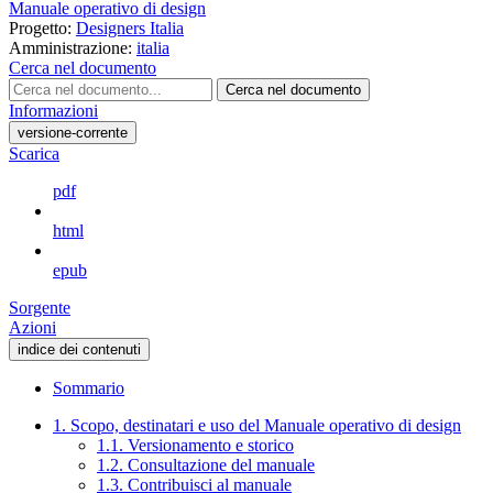
Manuale operativo di design
Progetto:
Designers Italia
Amministrazione:
italia
Cerca nel documento
Cerca nel documento
Informazioni
versione-corrente
Scarica
pdf
html
epub
Sorgente
Azioni
indice dei contenuti
Sommario
1. Scopo, destinatari e uso del Manuale operativo di design
1.1. Versionamento e storico
1.2. Consultazione del manuale
1.3. Contribuisci al manuale