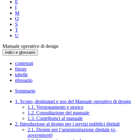
E
I
M
O
S
T
U
Manuale operativo di design
indici e glossario
contenuti
figure
tabelle
glossario
Sommario
1. Scopo, destinatari e uso del Manuale operativo di design
1.1. Versionamento e storico
1.2. Consultazione del manuale
1.3. Contribuisci al manuale
2. Introduzione al design per i servizi pubblici digitali
2.1. Design per l’amministrazione digitale (
e-
government
)