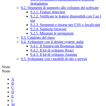
degradation
9.2. Strumenti di supporto allo sviluppo del software
9.2.1. Feature detection
9.2.2. Verificare le feature disponibili con Can I
use
9.2.3. Strumenti e risorse per CSS e JavaScript
9.2.4. Supporto browser
9.2.5. Misurare le prestazioni
9.3. Catalogo del riuso
9.4. Sviluppare con il design system .italia
9.4.1. Il framework Bootstrap Italia
9.4.2. Il kit di sviluppo React
9.4.3. Il kit di sviluppo Angular
9.5. Sviluppare con i modelli di sito e servizi
None
None
A
B
C
D
E
I
M