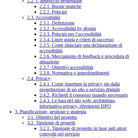
2.2. L’approccio progettuale
2.2.1. Buone pratiche
2.2.2. Principi
2.3. Accessibilità
2.3.1. Definizione
2.3.2. Accessibilità by design
2.3.3. Principi per l’accessibilità
2.3.4. Linee guida e criteri di successo
2.3.5. Come rilasciare una dichiarazione di
accessibilità
2.3.6. Meccanismo di feedback e procedura di
attuazione
2.3.7. Obiettivi accessibilità
2.3.8. Normativa e approfondimenti
2.4. Privacy
2.4.1. Come rispettare la privacy sin dalla
progettazione di un sito o servizio digitale
2.4.2. Richiedi il consenso quando necessario
2.4.3. Le basi del sito web: architettura,
informativa privacy, riferimenti DPO
3. Pianificazione, gestione e strategia
3.1. Obiettivi del progetto
3.2. Tipologie di progetti
3.2.1. Tipologie di progetto in base agli attori
coinvolti nel servizio