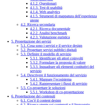
4.1.2. Questionari
4.1.3. Test di usabilità
4.1.4. Web analytics
4.1.5. Strumenti di mappatura dell’esperienza
utente
4.2. Ricerca secondaria
4.2.1. Ricerca documentale
4.2.2. Analisi benchmark
4.2.3. Valutazione euristica
5. Progettazione dei servizi
5.1. Cosa sono i servizi e il service design
5.2. Progettare servizi pubblici digitali
5.3. Definire il modello di servizio
5.3.1. Identificare gli attori coinvolti
5.3.2. Formulare la proposta di valore
5.3.3. Inquadrare gli elementi costitutivi del
servizio
5.4. Descrivere il funzionamento del servizio
5.4.1. Mappare l’ecosistema
5.4.2. Rappresentare i flussi di servizio
5.5. Co-progettare le soluzioni
5.5.1. Workshop di co-progettazione
6. Progettazione dei contenuti
6.1. Cos’è il content design
6.2. Ricerca utente sui contenuti e il linguaggio