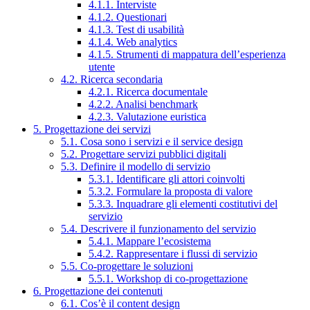
4.1.1. Interviste
4.1.2. Questionari
4.1.3. Test di usabilità
4.1.4. Web analytics
4.1.5. Strumenti di mappatura dell’esperienza
utente
4.2. Ricerca secondaria
4.2.1. Ricerca documentale
4.2.2. Analisi benchmark
4.2.3. Valutazione euristica
5. Progettazione dei servizi
5.1. Cosa sono i servizi e il service design
5.2. Progettare servizi pubblici digitali
5.3. Definire il modello di servizio
5.3.1. Identificare gli attori coinvolti
5.3.2. Formulare la proposta di valore
5.3.3. Inquadrare gli elementi costitutivi del
servizio
5.4. Descrivere il funzionamento del servizio
5.4.1. Mappare l’ecosistema
5.4.2. Rappresentare i flussi di servizio
5.5. Co-progettare le soluzioni
5.5.1. Workshop di co-progettazione
6. Progettazione dei contenuti
6.1. Cos’è il content design