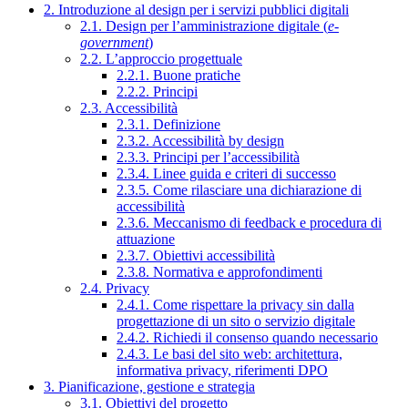
2. Introduzione al design per i servizi pubblici digitali
2.1. Design per l’amministrazione digitale (
e-
government
)
2.2. L’approccio progettuale
2.2.1. Buone pratiche
2.2.2. Principi
2.3. Accessibilità
2.3.1. Definizione
2.3.2. Accessibilità by design
2.3.3. Principi per l’accessibilità
2.3.4. Linee guida e criteri di successo
2.3.5. Come rilasciare una dichiarazione di
accessibilità
2.3.6. Meccanismo di feedback e procedura di
attuazione
2.3.7. Obiettivi accessibilità
2.3.8. Normativa e approfondimenti
2.4. Privacy
2.4.1. Come rispettare la privacy sin dalla
progettazione di un sito o servizio digitale
2.4.2. Richiedi il consenso quando necessario
2.4.3. Le basi del sito web: architettura,
informativa privacy, riferimenti DPO
3. Pianificazione, gestione e strategia
3.1. Obiettivi del progetto