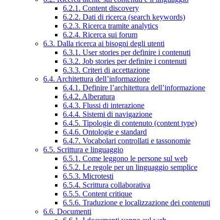
6.2.1. Content discovery
6.2.2. Dati di ricerca (search keywords)
6.2.3. Ricerca tramite analytics
6.2.4. Ricerca sui forum
6.3. Dalla ricerca ai bisogni degli utenti
6.3.1. User stories per definire i contenuti
6.3.2. Job stories per definire i contenuti
6.3.3. Criteri di accettazione
6.4. Architettura dell’informazione
6.4.1. Definire l’architettura dell’informazione
6.4.2. Alberatura
6.4.3. Flussi di interazione
6.4.4. Sistemi di navigazione
6.4.5. Tipologie di contenuto (content type)
6.4.6. Ontologie e standard
6.4.7. Vocabolari controllati e tassonomie
6.5. Scrittura e linguaggio
6.5.1. Come leggono le persone sul web
6.5.2. Le regole per un linguaggio semplice
6.5.3. Microtesti
6.5.4. Scrittura collaborativa
6.5.5. Content critique
6.5.6. Traduzione e localizzazione dei contenuti
6.6. Documenti