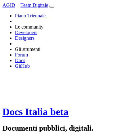
AGID
+
Team Digitale
Piano Triennale
Le community
Developers
Designers
Gli strumenti
Forum
Docs
GitHub
Docs Italia
beta
Documenti pubblici, digitali.