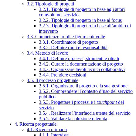
3.2. Tipologie di progetti
3.2.1. Tipologie di progetto in base agli attori
coinvolti nel servizio
3.2.2. Tipologie di progetto in base al focus
3.2.3. Tipologie di progetto in base all’ambito di
intervento
3.3. Competenze, ruoli e figure coinvolte
3.3.1. Coordinatore di progetto
3.3.2. Definire ruoli e responsabilità
3.4. Metodo di lavoro
3.4.1. Definire processi, strumenti e rituali
3.4.2. Curare la documentazione di progetto
3.4.3. Organizzare tavoli tecnici collaborativi
3.4.4. Prendere decisioni
3.5. Il processo progettuale
3.5.1. Organizzare il progetto e la sua gestione
3.5.2. Comprendere il contesto d’uso del servizio
pubblico
3.5.3. Progettare i processi e i
touchpoint
del
servizio
3.5.4. Realizzare l’interfaccia utente del servizio
3.5.5. Validare la soluzione ottenuta
4. Ricerca progettuale
4.1. Ricerca primaria
4.1.1. Interviste