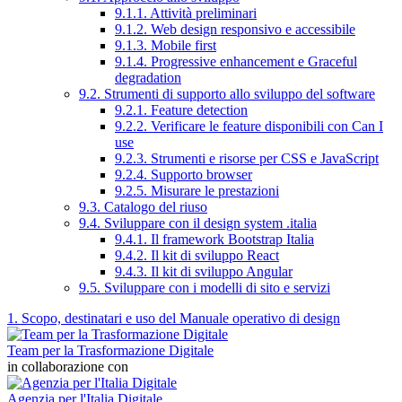
9.1.1. Attività preliminari
9.1.2. Web design responsivo e accessibile
9.1.3. Mobile first
9.1.4. Progressive enhancement e Graceful
degradation
9.2. Strumenti di supporto allo sviluppo del software
9.2.1. Feature detection
9.2.2. Verificare le feature disponibili con Can I
use
9.2.3. Strumenti e risorse per CSS e JavaScript
9.2.4. Supporto browser
9.2.5. Misurare le prestazioni
9.3. Catalogo del riuso
9.4. Sviluppare con il design system .italia
9.4.1. Il framework Bootstrap Italia
9.4.2. Il kit di sviluppo React
9.4.3. Il kit di sviluppo Angular
9.5. Sviluppare con i modelli di sito e servizi
1. Scopo, destinatari e uso del Manuale operativo di design
Team per la Trasformazione Digitale
in collaborazione con
Agenzia per l'Italia Digitale