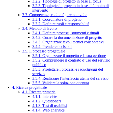
3.2.2. Tipologie di progetto in base al focus
3.2.3. Tipologie di progetto in base all’ambito di
intervento
3.3. Competenze, ruoli e figure coinvolte
3.3.1. Coordinatore di progetto
3.3.2. Definire ruoli e responsabilità
3.4. Metodo di lavoro
3.4.1. Definire processi, strumenti e rituali
3.4.2. Curare la documentazione di progetto
3.4.3. Organizzare tavoli tecnici collaborativi
3.4.4. Prendere decisioni
3.5. Il processo progettuale
3.5.1. Organizzare il progetto e la sua gestione
3.5.2. Comprendere il contesto d’uso del servizio
pubblico
3.5.3. Progettare i processi e i
touchpoint
del
servizio
3.5.4. Realizzare l’interfaccia utente del servizio
3.5.5. Validare la soluzione ottenuta
4. Ricerca progettuale
4.1. Ricerca primaria
4.1.1. Interviste
4.1.2. Questionari
4.1.3. Test di usabilità
4.1.4. Web analytics