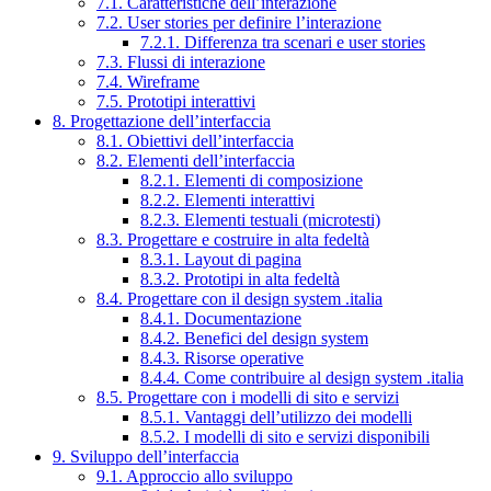
7.1. Caratteristiche dell’interazione
7.2. User stories per definire l’interazione
7.2.1. Differenza tra scenari e user stories
7.3. Flussi di interazione
7.4. Wireframe
7.5. Prototipi interattivi
8. Progettazione dell’interfaccia
8.1. Obiettivi dell’interfaccia
8.2. Elementi dell’interfaccia
8.2.1. Elementi di composizione
8.2.2. Elementi interattivi
8.2.3. Elementi testuali (microtesti)
8.3. Progettare e costruire in alta fedeltà
8.3.1. Layout di pagina
8.3.2. Prototipi in alta fedeltà
8.4. Progettare con il design system .italia
8.4.1. Documentazione
8.4.2. Benefici del design system
8.4.3. Risorse operative
8.4.4. Come contribuire al design system .italia
8.5. Progettare con i modelli di sito e servizi
8.5.1. Vantaggi dell’utilizzo dei modelli
8.5.2. I modelli di sito e servizi disponibili
9. Sviluppo dell’interfaccia
9.1. Approccio allo sviluppo