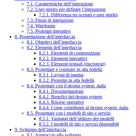
7.1. Caratteristiche dell’interazione
7.2. User stories per definire l’interazione
7.2.1. Differenza tra scenari e user stories
7.3. Flussi di interazione
7.4. Wireframe
7.5. Prototipi interattivi
8. Progettazione dell’interfaccia
8.1. Obiettivi dell’interfaccia
8.2. Elementi dell’interfaccia
8.2.1. Elementi di composizione
8.2.2. Elementi interattivi
8.2.3. Elementi testuali (microtesti)
8.3. Progettare e costruire in alta fedeltà
8.3.1. Layout di pagina
8.3.2. Prototipi in alta fedeltà
8.4. Progettare con il design system .italia
8.4.1. Documentazione
8.4.2. Benefici del design system
8.4.3. Risorse operative
8.4.4. Come contribuire al design system .italia
8.5. Progettare con i modelli di sito e servizi
8.5.1. Vantaggi dell’utilizzo dei modelli
8.5.2. I modelli di sito e servizi disponibili
9. Sviluppo dell’interfaccia
9.1. Approccio allo sviluppo