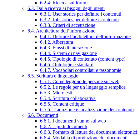
6.2.4. Ricerca sui forum
6.3. Dalla ricerca ai bisogni degli utenti
6.3.1. User stories per definire i contenuti
6.3.2. Job stories per definire i contenuti
6.3.3. Criteri di accettazione
6.4. Architettura dell’informazione
6.4.1. Definire l’architettura dell’informazione
6.4.2. Alberatura
6.4.3. Flussi di interazione
6.4.4. Sistemi di navigazione
6.4.5. Tipologie di contenuto (content type)
6.4.6. Ontologie e standard
6.4.7. Vocabolari controllati e tassonomie
6.5. Scrittura e linguaggio
6.5.1. Come leggono le persone sul web
6.5.2. Le regole per un linguaggio semplice
6.5.3. Microtesti
6.5.4. Scrittura collaborativa
6.5.5. Content critique
6.5.6. Traduzione e localizzazione dei contenuti
6.6. Documenti
6.6.1. I documenti vanno sul web
6.6.2. Tipi di documenti
6.6.3. Formato di lettura dei documenti elettronici
6.6.4. Modalità di produzione dei documenti