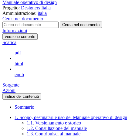
Manuale operativo di design
Progetto:
Designers Italia
Amministrazione:
italia
Cerca nel documento
Cerca nel documento
Informazioni
versione-corrente
Scarica
pdf
html
epub
Sorgente
Azioni
indice dei contenuti
Sommario
1. Scopo, destinatari e uso del Manuale operativo di design
1.1. Versionamento e storico
1.2. Consultazione del manuale
1.3. Contribuisci al manuale