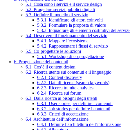
5.1. Cosa sono i servizi e il service design
5.2. Progettare servizi pubblici digitali
5.3. Definire il modello di servizio
5.3.1. Identificare gli attori coinvolti
5.3.2. Formulare la proposta di valore
5.3.3. Inquadrare gli elementi costitutivi del serviz
5.4. Descrivere il funzionamento del servizio
5.4.1. Mappare l’ecosistema
5.4.2. Rappresentare i flussi di servizio
5.5. Co-progettare le soluzioni
5.5.1. Workshop di co-progettazione
6. Progettazione dei contenuti
6.1. Cos’è il content design
6.2. Ricerca utente sui contenuti e il linguaggio
6.2.1. Content discovery
6.2.2. Dati di ricerca (search keywords)
6.2.3. Ricerca tramite analytics
6.2.4. Ricerca sui forum
6.3. Dalla ricerca ai bisogni degli utenti
6.3.1. User stories per definire i contenuti
6.3.2. Job stories per definire i contenuti
6.3.3. Criteri di accettazione
6.4. Architettura dell’informazione
6.4.1. Definire l’architettura dell’informazione
6.4.2. Alberatura