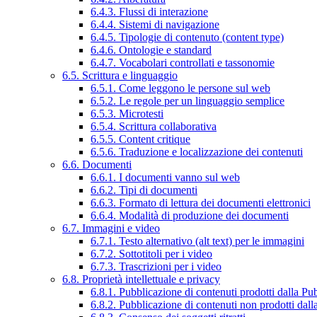
6.4.3. Flussi di interazione
6.4.4. Sistemi di navigazione
6.4.5. Tipologie di contenuto (content type)
6.4.6. Ontologie e standard
6.4.7. Vocabolari controllati e tassonomie
6.5. Scrittura e linguaggio
6.5.1. Come leggono le persone sul web
6.5.2. Le regole per un linguaggio semplice
6.5.3. Microtesti
6.5.4. Scrittura collaborativa
6.5.5. Content critique
6.5.6. Traduzione e localizzazione dei contenuti
6.6. Documenti
6.6.1. I documenti vanno sul web
6.6.2. Tipi di documenti
6.6.3. Formato di lettura dei documenti elettronici
6.6.4. Modalità di produzione dei documenti
6.7. Immagini e video
6.7.1. Testo alternativo (alt text) per le immagini
6.7.2. Sottotitoli per i video
6.7.3. Trascrizioni per i video
6.8. Proprietà intellettuale e privacy
6.8.1. Pubblicazione di contenuti prodotti dalla P
6.8.2. Pubblicazione di contenuti non prodotti dal