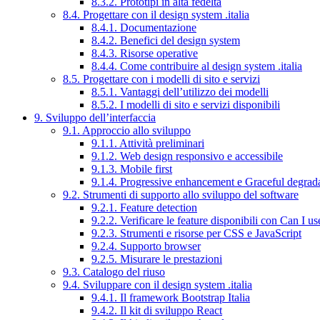
8.3.2. Prototipi in alta fedeltà
8.4. Progettare con il design system .italia
8.4.1. Documentazione
8.4.2. Benefici del design system
8.4.3. Risorse operative
8.4.4. Come contribuire al design system .italia
8.5. Progettare con i modelli di sito e servizi
8.5.1. Vantaggi dell’utilizzo dei modelli
8.5.2. I modelli di sito e servizi disponibili
9. Sviluppo dell’interfaccia
9.1. Approccio allo sviluppo
9.1.1. Attività preliminari
9.1.2. Web design responsivo e accessibile
9.1.3. Mobile first
9.1.4. Progressive enhancement e Graceful degrad
9.2. Strumenti di supporto allo sviluppo del software
9.2.1. Feature detection
9.2.2. Verificare le feature disponibili con Can I us
9.2.3. Strumenti e risorse per CSS e JavaScript
9.2.4. Supporto browser
9.2.5. Misurare le prestazioni
9.3. Catalogo del riuso
9.4. Sviluppare con il design system .italia
9.4.1. Il framework Bootstrap Italia
9.4.2. Il kit di sviluppo React