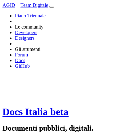
AGID
+
Team Digitale
Piano Triennale
Le community
Developers
Designers
Gli strumenti
Forum
Docs
GitHub
Docs Italia
beta
Documenti pubblici, digitali.