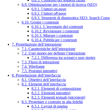
6.8.3. Consenso dei soggetti ritratti
6.9. Ottimizzazione per i motori di ricerca (SEO)
6.9.1. I fattori
on-page
6.9.2. I fattori
off-page
6.9.3. Strumenti di diagnostica SEO: Search Cons
6.10. Gestire i contenuti
6.10.1. L’inventario dei contenuti
6.10.2. Revisionare i contenuti
6.10.3. Migrare i contenuti
6.10.4. Pubblicare i contenuti
7. Progettazione dell’interazione
7.1. Caratteristiche dell’interazione
7.2. User stories per definire l’interazione
7.2.1. Differenza tra scenari e user stories
7.3. Flussi di interazione
7.4. Wireframe
7.5. Prototipi interattivi
8. Progettazione dell’interfaccia
8.1. Obiettivi dell’interfaccia
8.2. Elementi dell’interfaccia
8.2.1. Elementi di composizione
8.2.2. Elementi interattivi
8.2.3. Elementi testuali (microtesti)
8.3. Progettare e costruire in alta fedeltà
8.3.1. Layout di pagina