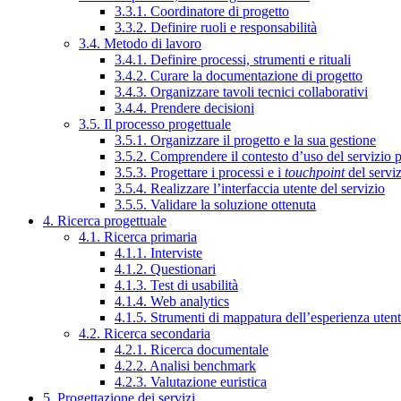
3.3.1. Coordinatore di progetto
3.3.2. Definire ruoli e responsabilità
3.4. Metodo di lavoro
3.4.1. Definire processi, strumenti e rituali
3.4.2. Curare la documentazione di progetto
3.4.3. Organizzare tavoli tecnici collaborativi
3.4.4. Prendere decisioni
3.5. Il processo progettuale
3.5.1. Organizzare il progetto e la sua gestione
3.5.2. Comprendere il contesto d’uso del servizio 
3.5.3. Progettare i processi e i
touchpoint
del servi
3.5.4. Realizzare l’interfaccia utente del servizio
3.5.5. Validare la soluzione ottenuta
4. Ricerca progettuale
4.1. Ricerca primaria
4.1.1. Interviste
4.1.2. Questionari
4.1.3. Test di usabilità
4.1.4. Web analytics
4.1.5. Strumenti di mappatura dell’esperienza uten
4.2. Ricerca secondaria
4.2.1. Ricerca documentale
4.2.2. Analisi benchmark
4.2.3. Valutazione euristica
5. Progettazione dei servizi