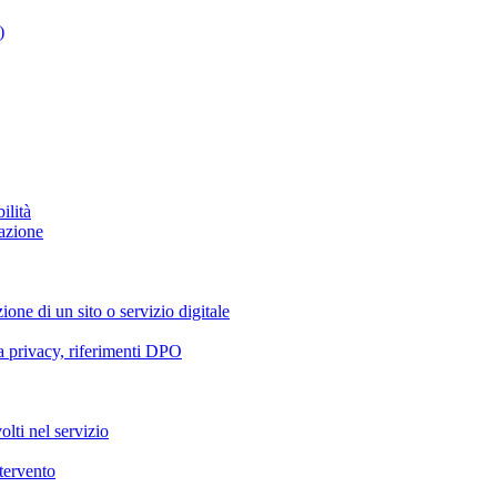
)
ilità
azione
ione di un sito o servizio digitale
va privacy, riferimenti DPO
olti nel servizio
ntervento