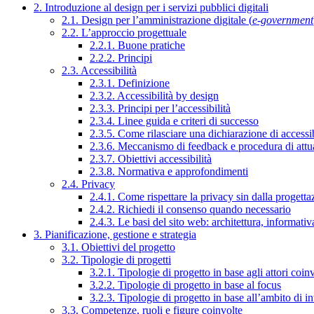
2. Introduzione al design per i servizi pubblici digitali
2.1. Design per l’amministrazione digitale (
e-government
2.2. L’approccio progettuale
2.2.1. Buone pratiche
2.2.2. Principi
2.3. Accessibilità
2.3.1. Definizione
2.3.2. Accessibilità by design
2.3.3. Principi per l’accessibilità
2.3.4. Linee guida e criteri di successo
2.3.5. Come rilasciare una dichiarazione di accessib
2.3.6. Meccanismo di feedback e procedura di attu
2.3.7. Obiettivi accessibilità
2.3.8. Normativa e approfondimenti
2.4. Privacy
2.4.1. Come rispettare la privacy sin dalla progettaz
2.4.2. Richiedi il consenso quando necessario
2.4.3. Le basi del sito web: architettura, informati
3. Pianificazione, gestione e strategia
3.1. Obiettivi del progetto
3.2. Tipologie di progetti
3.2.1. Tipologie di progetto in base agli attori coinv
3.2.2. Tipologie di progetto in base al focus
3.2.3. Tipologie di progetto in base all’ambito di i
3.3. Competenze, ruoli e figure coinvolte