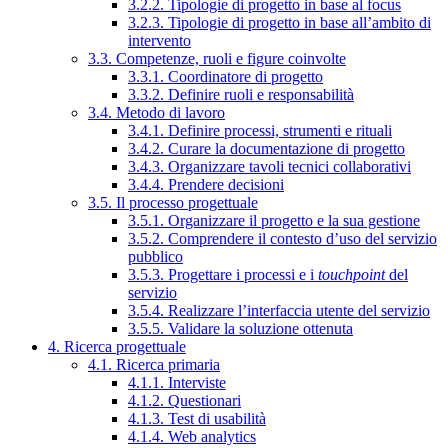
3.2.2. Tipologie di progetto in base al focus
3.2.3. Tipologie di progetto in base all’ambito di
intervento
3.3. Competenze, ruoli e figure coinvolte
3.3.1. Coordinatore di progetto
3.3.2. Definire ruoli e responsabilità
3.4. Metodo di lavoro
3.4.1. Definire processi, strumenti e rituali
3.4.2. Curare la documentazione di progetto
3.4.3. Organizzare tavoli tecnici collaborativi
3.4.4. Prendere decisioni
3.5. Il processo progettuale
3.5.1. Organizzare il progetto e la sua gestione
3.5.2. Comprendere il contesto d’uso del servizio
pubblico
3.5.3. Progettare i processi e i
touchpoint
del
servizio
3.5.4. Realizzare l’interfaccia utente del servizio
3.5.5. Validare la soluzione ottenuta
4. Ricerca progettuale
4.1. Ricerca primaria
4.1.1. Interviste
4.1.2. Questionari
4.1.3. Test di usabilità
4.1.4. Web analytics