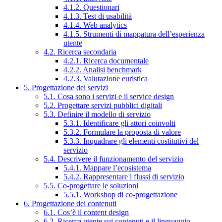
4.1.2. Questionari
4.1.3. Test di usabilità
4.1.4. Web analytics
4.1.5. Strumenti di mappatura dell’esperienza
utente
4.2. Ricerca secondaria
4.2.1. Ricerca documentale
4.2.2. Analisi benchmark
4.2.3. Valutazione euristica
5. Progettazione dei servizi
5.1. Cosa sono i servizi e il service design
5.2. Progettare servizi pubblici digitali
5.3. Definire il modello di servizio
5.3.1. Identificare gli attori coinvolti
5.3.2. Formulare la proposta di valore
5.3.3. Inquadrare gli elementi costitutivi del
servizio
5.4. Descrivere il funzionamento del servizio
5.4.1. Mappare l’ecosistema
5.4.2. Rappresentare i flussi di servizio
5.5. Co-progettare le soluzioni
5.5.1. Workshop di co-progettazione
6. Progettazione dei contenuti
6.1. Cos’è il content design
6.2. Ricerca utente sui contenuti e il linguaggio