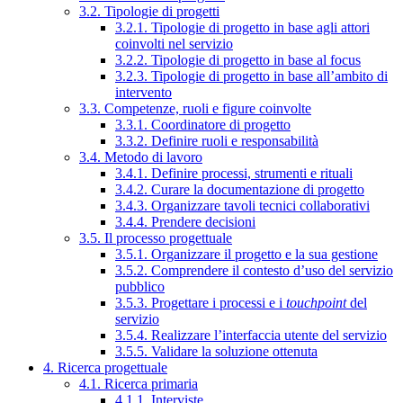
3.2. Tipologie di progetti
3.2.1. Tipologie di progetto in base agli attori
coinvolti nel servizio
3.2.2. Tipologie di progetto in base al focus
3.2.3. Tipologie di progetto in base all’ambito di
intervento
3.3. Competenze, ruoli e figure coinvolte
3.3.1. Coordinatore di progetto
3.3.2. Definire ruoli e responsabilità
3.4. Metodo di lavoro
3.4.1. Definire processi, strumenti e rituali
3.4.2. Curare la documentazione di progetto
3.4.3. Organizzare tavoli tecnici collaborativi
3.4.4. Prendere decisioni
3.5. Il processo progettuale
3.5.1. Organizzare il progetto e la sua gestione
3.5.2. Comprendere il contesto d’uso del servizio
pubblico
3.5.3. Progettare i processi e i
touchpoint
del
servizio
3.5.4. Realizzare l’interfaccia utente del servizio
3.5.5. Validare la soluzione ottenuta
4. Ricerca progettuale
4.1. Ricerca primaria
4.1.1. Interviste