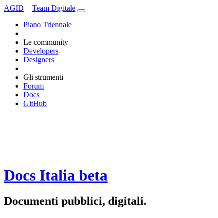
AGID
+
Team Digitale
Piano Triennale
Le community
Developers
Designers
Gli strumenti
Forum
Docs
GitHub
Docs Italia
beta
Documenti pubblici, digitali.