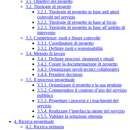
3.1. Obiettivi del progetto
3.2. Tipologie di progetti
3.2.1. Tipologie di progetto in base agli attori
coinvolti nel servizio
3.2.2. Tipologie di progetto in base al focus
3.2.3. Tipologie di progetto in base all’ambito di
intervento
3.3. Competenze, ruoli e figure coinvolte
3.3.1. Coordinatore di progetto
3.3.2. Definire ruoli e responsabilità
3.4. Metodo di lavoro
3.4.1. Definire processi, strumenti e rituali
3.4.2. Curare la documentazione di progetto
3.4.3. Organizzare tavoli tecnici collaborativi
3.4.4. Prendere decisioni
3.5. Il processo progettuale
3.5.1. Organizzare il progetto e la sua gestione
3.5.2. Comprendere il contesto d’uso del servizio
pubblico
3.5.3. Progettare i processi e i
touchpoint
del
servizio
3.5.4. Realizzare l’interfaccia utente del servizio
3.5.5. Validare la soluzione ottenuta
4. Ricerca progettuale
4.1. Ricerca primaria