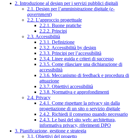
2. Introduzione al design per i servizi pubblici digitali
2.1. Design per l’amministrazione digitale (
e-
government
)
2.2. L’approccio progettuale
2.2.1. Buone pratiche
2.2.2. Principi
2.3. Accessibilità
2.3.1. Definizione
2.3.2. Accessibilità by design
2.3.3. Principi per l’accessibilità
2.3.4. Linee guida e criteri di successo
2.3.5. Come rilasciare una dichiarazione di
accessibilità
2.3.6. Meccanismo di feedback e procedura di
attuazione
2.3.7. Obiettivi accessibilità
2.3.8. Normativa e approfondimenti
2.4. Privacy
2.4.1. Come rispettare la privacy sin dalla
progettazione di un sito o servizio digitale
2.4.2. Richiedi il consenso quando necessario
2.4.3. Le basi del sito web: architettura,
informativa privacy, riferimenti DPO
3. Pianificazione, gestione e strategia
3.1. Obiettivi del progetto