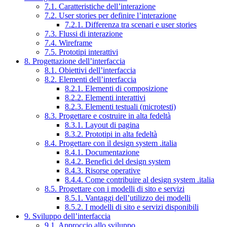
7.1. Caratteristiche dell’interazione
7.2. User stories per definire l’interazione
7.2.1. Differenza tra scenari e user stories
7.3. Flussi di interazione
7.4. Wireframe
7.5. Prototipi interattivi
8. Progettazione dell’interfaccia
8.1. Obiettivi dell’interfaccia
8.2. Elementi dell’interfaccia
8.2.1. Elementi di composizione
8.2.2. Elementi interattivi
8.2.3. Elementi testuali (microtesti)
8.3. Progettare e costruire in alta fedeltà
8.3.1. Layout di pagina
8.3.2. Prototipi in alta fedeltà
8.4. Progettare con il design system .italia
8.4.1. Documentazione
8.4.2. Benefici del design system
8.4.3. Risorse operative
8.4.4. Come contribuire al design system .italia
8.5. Progettare con i modelli di sito e servizi
8.5.1. Vantaggi dell’utilizzo dei modelli
8.5.2. I modelli di sito e servizi disponibili
9. Sviluppo dell’interfaccia
9.1. Approccio allo sviluppo