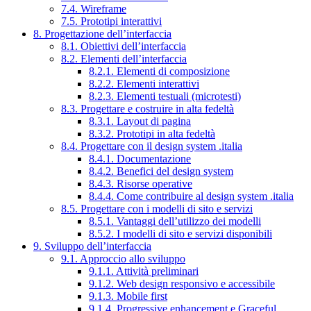
7.4. Wireframe
7.5. Prototipi interattivi
8. Progettazione dell’interfaccia
8.1. Obiettivi dell’interfaccia
8.2. Elementi dell’interfaccia
8.2.1. Elementi di composizione
8.2.2. Elementi interattivi
8.2.3. Elementi testuali (microtesti)
8.3. Progettare e costruire in alta fedeltà
8.3.1. Layout di pagina
8.3.2. Prototipi in alta fedeltà
8.4. Progettare con il design system .italia
8.4.1. Documentazione
8.4.2. Benefici del design system
8.4.3. Risorse operative
8.4.4. Come contribuire al design system .italia
8.5. Progettare con i modelli di sito e servizi
8.5.1. Vantaggi dell’utilizzo dei modelli
8.5.2. I modelli di sito e servizi disponibili
9. Sviluppo dell’interfaccia
9.1. Approccio allo sviluppo
9.1.1. Attività preliminari
9.1.2. Web design responsivo e accessibile
9.1.3. Mobile first
9.1.4. Progressive enhancement e Graceful