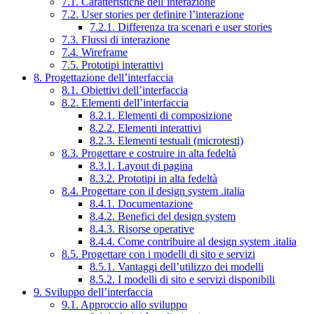
7.1. Caratteristiche dell’interazione
7.2. User stories per definire l’interazione
7.2.1. Differenza tra scenari e user stories
7.3. Flussi di interazione
7.4. Wireframe
7.5. Prototipi interattivi
8. Progettazione dell’interfaccia
8.1. Obiettivi dell’interfaccia
8.2. Elementi dell’interfaccia
8.2.1. Elementi di composizione
8.2.2. Elementi interattivi
8.2.3. Elementi testuali (microtesti)
8.3. Progettare e costruire in alta fedeltà
8.3.1. Layout di pagina
8.3.2. Prototipi in alta fedeltà
8.4. Progettare con il design system .italia
8.4.1. Documentazione
8.4.2. Benefici del design system
8.4.3. Risorse operative
8.4.4. Come contribuire al design system .italia
8.5. Progettare con i modelli di sito e servizi
8.5.1. Vantaggi dell’utilizzo dei modelli
8.5.2. I modelli di sito e servizi disponibili
9. Sviluppo dell’interfaccia
9.1. Approccio allo sviluppo