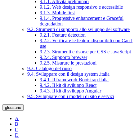
9.1.1. Attività preliminari
9.1.2. Web design responsivo e accessibile
9.1.3. Mobile first
9.1.4. Progressive enhancement e Graceful
degradation
9.2. Strumenti di supporto allo sviluppo del software
9.2.1. Feature detection
9.2.2. Verificare le feature disponibili con Can I
use
9.2.3. Strumenti e risorse per CSS e JavaScript
9.2.4. Supporto browser
9.2.5. Misurare le prestazioni
9.3. Catalogo del riuso
9.4. Sviluppare con il design system .italia
9.4.1. Il framework Bootstrap Italia
9.4.2. Il kit di sviluppo React
9.4.3. Il kit di sviluppo Angular
9.5. Sviluppare con i modelli di sito e servizi
glossario
A
B
C
D