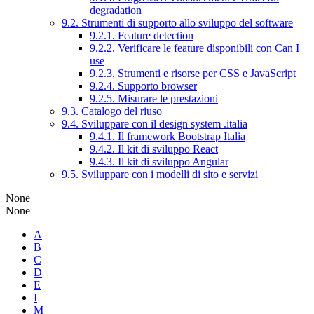
degradation
9.2. Strumenti di supporto allo sviluppo del software
9.2.1. Feature detection
9.2.2. Verificare le feature disponibili con Can I
use
9.2.3. Strumenti e risorse per CSS e JavaScript
9.2.4. Supporto browser
9.2.5. Misurare le prestazioni
9.3. Catalogo del riuso
9.4. Sviluppare con il design system .italia
9.4.1. Il framework Bootstrap Italia
9.4.2. Il kit di sviluppo React
9.4.3. Il kit di sviluppo Angular
9.5. Sviluppare con i modelli di sito e servizi
None
None
A
B
C
D
E
I
M