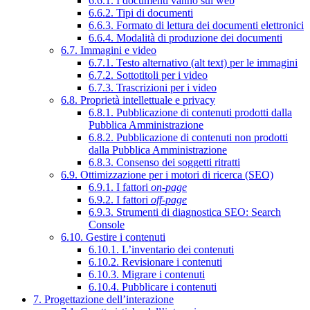
6.6.1. I documenti vanno sul web
6.6.2. Tipi di documenti
6.6.3. Formato di lettura dei documenti elettronici
6.6.4. Modalità di produzione dei documenti
6.7. Immagini e video
6.7.1. Testo alternativo (alt text) per le immagini
6.7.2. Sottotitoli per i video
6.7.3. Trascrizioni per i video
6.8. Proprietà intellettuale e privacy
6.8.1. Pubblicazione di contenuti prodotti dalla
Pubblica Amministrazione
6.8.2. Pubblicazione di contenuti non prodotti
dalla Pubblica Amministrazione
6.8.3. Consenso dei soggetti ritratti
6.9. Ottimizzazione per i motori di ricerca (SEO)
6.9.1. I fattori
on-page
6.9.2. I fattori
off-page
6.9.3. Strumenti di diagnostica SEO: Search
Console
6.10. Gestire i contenuti
6.10.1. L’inventario dei contenuti
6.10.2. Revisionare i contenuti
6.10.3. Migrare i contenuti
6.10.4. Pubblicare i contenuti
7. Progettazione dell’interazione