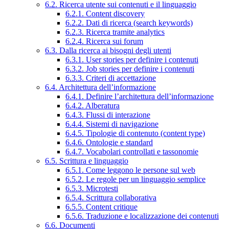
6.2. Ricerca utente sui contenuti e il linguaggio
6.2.1. Content discovery
6.2.2. Dati di ricerca (search keywords)
6.2.3. Ricerca tramite analytics
6.2.4. Ricerca sui forum
6.3. Dalla ricerca ai bisogni degli utenti
6.3.1. User stories per definire i contenuti
6.3.2. Job stories per definire i contenuti
6.3.3. Criteri di accettazione
6.4. Architettura dell’informazione
6.4.1. Definire l’architettura dell’informazione
6.4.2. Alberatura
6.4.3. Flussi di interazione
6.4.4. Sistemi di navigazione
6.4.5. Tipologie di contenuto (content type)
6.4.6. Ontologie e standard
6.4.7. Vocabolari controllati e tassonomie
6.5. Scrittura e linguaggio
6.5.1. Come leggono le persone sul web
6.5.2. Le regole per un linguaggio semplice
6.5.3. Microtesti
6.5.4. Scrittura collaborativa
6.5.5. Content critique
6.5.6. Traduzione e localizzazione dei contenuti
6.6. Documenti