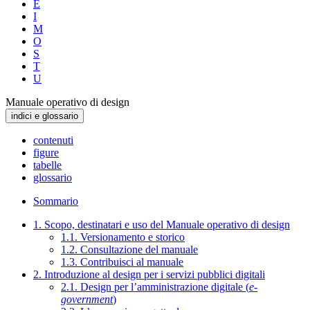
E
I
M
O
S
T
U
Manuale operativo di design
indici e glossario
contenuti
figure
tabelle
glossario
Sommario
1. Scopo, destinatari e uso del Manuale operativo di design
1.1. Versionamento e storico
1.2. Consultazione del manuale
1.3. Contribuisci al manuale
2. Introduzione al design per i servizi pubblici digitali
2.1. Design per l’amministrazione digitale (
e-
government
)