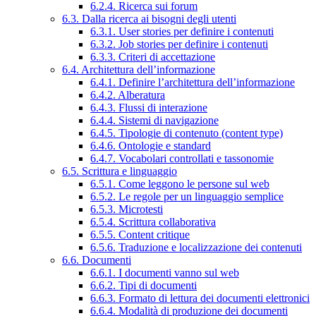
6.2.4. Ricerca sui forum
6.3. Dalla ricerca ai bisogni degli utenti
6.3.1. User stories per definire i contenuti
6.3.2. Job stories per definire i contenuti
6.3.3. Criteri di accettazione
6.4. Architettura dell’informazione
6.4.1. Definire l’architettura dell’informazione
6.4.2. Alberatura
6.4.3. Flussi di interazione
6.4.4. Sistemi di navigazione
6.4.5. Tipologie di contenuto (content type)
6.4.6. Ontologie e standard
6.4.7. Vocabolari controllati e tassonomie
6.5. Scrittura e linguaggio
6.5.1. Come leggono le persone sul web
6.5.2. Le regole per un linguaggio semplice
6.5.3. Microtesti
6.5.4. Scrittura collaborativa
6.5.5. Content critique
6.5.6. Traduzione e localizzazione dei contenuti
6.6. Documenti
6.6.1. I documenti vanno sul web
6.6.2. Tipi di documenti
6.6.3. Formato di lettura dei documenti elettronici
6.6.4. Modalità di produzione dei documenti