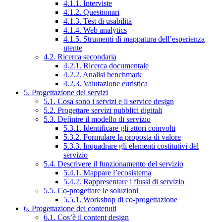
4.1.1. Interviste
4.1.2. Questionari
4.1.3. Test di usabilità
4.1.4. Web analytics
4.1.5. Strumenti di mappatura dell’esperienza
utente
4.2. Ricerca secondaria
4.2.1. Ricerca documentale
4.2.2. Analisi benchmark
4.2.3. Valutazione euristica
5. Progettazione dei servizi
5.1. Cosa sono i servizi e il service design
5.2. Progettare servizi pubblici digitali
5.3. Definire il modello di servizio
5.3.1. Identificare gli attori coinvolti
5.3.2. Formulare la proposta di valore
5.3.3. Inquadrare gli elementi costitutivi del
servizio
5.4. Descrivere il funzionamento del servizio
5.4.1. Mappare l’ecosistema
5.4.2. Rappresentare i flussi di servizio
5.5. Co-progettare le soluzioni
5.5.1. Workshop di co-progettazione
6. Progettazione dei contenuti
6.1. Cos’è il content design