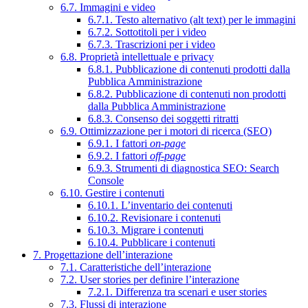
6.7. Immagini e video
6.7.1. Testo alternativo (alt text) per le immagini
6.7.2. Sottotitoli per i video
6.7.3. Trascrizioni per i video
6.8. Proprietà intellettuale e privacy
6.8.1. Pubblicazione di contenuti prodotti dalla
Pubblica Amministrazione
6.8.2. Pubblicazione di contenuti non prodotti
dalla Pubblica Amministrazione
6.8.3. Consenso dei soggetti ritratti
6.9. Ottimizzazione per i motori di ricerca (SEO)
6.9.1. I fattori
on-page
6.9.2. I fattori
off-page
6.9.3. Strumenti di diagnostica SEO: Search
Console
6.10. Gestire i contenuti
6.10.1. L’inventario dei contenuti
6.10.2. Revisionare i contenuti
6.10.3. Migrare i contenuti
6.10.4. Pubblicare i contenuti
7. Progettazione dell’interazione
7.1. Caratteristiche dell’interazione
7.2. User stories per definire l’interazione
7.2.1. Differenza tra scenari e user stories
7.3. Flussi di interazione