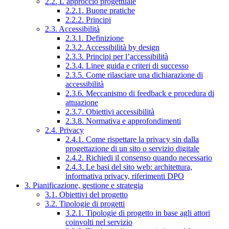
2.2. L’approccio progettuale
2.2.1. Buone pratiche
2.2.2. Principi
2.3. Accessibilità
2.3.1. Definizione
2.3.2. Accessibilità by design
2.3.3. Principi per l’accessibilità
2.3.4. Linee guida e criteri di successo
2.3.5. Come rilasciare una dichiarazione di
accessibilità
2.3.6. Meccanismo di feedback e procedura di
attuazione
2.3.7. Obiettivi accessibilità
2.3.8. Normativa e approfondimenti
2.4. Privacy
2.4.1. Come rispettare la privacy sin dalla
progettazione di un sito o servizio digitale
2.4.2. Richiedi il consenso quando necessario
2.4.3. Le basi del sito web: architettura,
informativa privacy, riferimenti DPO
3. Pianificazione, gestione e strategia
3.1. Obiettivi del progetto
3.2. Tipologie di progetti
3.2.1. Tipologie di progetto in base agli attori
coinvolti nel servizio