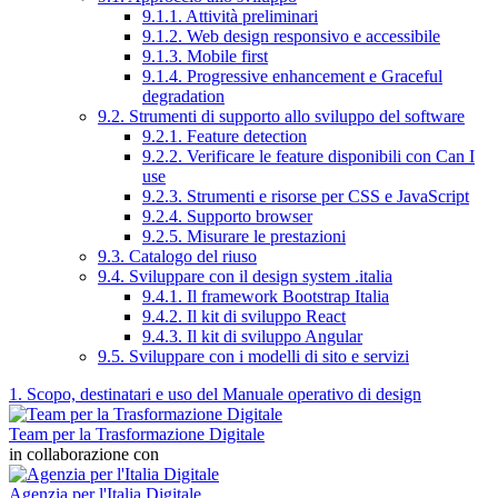
9.1.1. Attività preliminari
9.1.2. Web design responsivo e accessibile
9.1.3. Mobile first
9.1.4. Progressive enhancement e Graceful
degradation
9.2. Strumenti di supporto allo sviluppo del software
9.2.1. Feature detection
9.2.2. Verificare le feature disponibili con Can I
use
9.2.3. Strumenti e risorse per CSS e JavaScript
9.2.4. Supporto browser
9.2.5. Misurare le prestazioni
9.3. Catalogo del riuso
9.4. Sviluppare con il design system .italia
9.4.1. Il framework Bootstrap Italia
9.4.2. Il kit di sviluppo React
9.4.3. Il kit di sviluppo Angular
9.5. Sviluppare con i modelli di sito e servizi
1. Scopo, destinatari e uso del Manuale operativo di design
Team per la Trasformazione Digitale
in collaborazione con
Agenzia per l'Italia Digitale