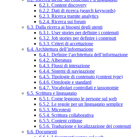
6.2.1. Content discovery
6.2.2. Dati di ricerca (search keywords)
6.2.3. Ricerca tramite analytics
6.2.4. Ricerca sui forum
6.3. Dalla ricerca ai bisogni degli utenti
6.3.1. User stories per definire i contenuti
6.3.2. Job stories per definire i contenuti
6.3.3. Criteri di accettazione
6.4. Architettura dell’informazione
6.4.1. Definire l’architettura dell’informazione
6.4.2. Alberatura
6.4.3. Flussi di interazione
6.4.4. Sistemi di navigazione
6.4.5. Tipologie di contenuto (content type)
6.4.6. Ontologie e standard
6.4.7. Vocabolari controllati e tassonomie
6.5. Scrittura e linguaggio
6.5.1. Come leggono le persone sul web
6.5.2. Le regole per un linguaggio semplice
6.5.3. Microtesti
6.5.4. Scrittura collaborativa
6.5.5. Content critique
6.5.6. Traduzione e localizzazione dei contenuti
6.6. Documenti