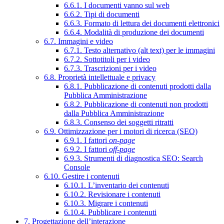
6.6.1. I documenti vanno sul web
6.6.2. Tipi di documenti
6.6.3. Formato di lettura dei documenti elettronici
6.6.4. Modalità di produzione dei documenti
6.7. Immagini e video
6.7.1. Testo alternativo (alt text) per le immagini
6.7.2. Sottotitoli per i video
6.7.3. Trascrizioni per i video
6.8. Proprietà intellettuale e privacy
6.8.1. Pubblicazione di contenuti prodotti dalla
Pubblica Amministrazione
6.8.2. Pubblicazione di contenuti non prodotti
dalla Pubblica Amministrazione
6.8.3. Consenso dei soggetti ritratti
6.9. Ottimizzazione per i motori di ricerca (SEO)
6.9.1. I fattori
on-page
6.9.2. I fattori
off-page
6.9.3. Strumenti di diagnostica SEO: Search
Console
6.10. Gestire i contenuti
6.10.1. L’inventario dei contenuti
6.10.2. Revisionare i contenuti
6.10.3. Migrare i contenuti
6.10.4. Pubblicare i contenuti
7. Progettazione dell’interazione