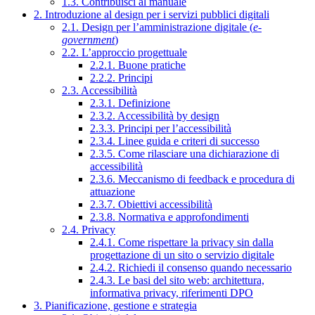
1.3. Contribuisci al manuale
2. Introduzione al design per i servizi pubblici digitali
2.1. Design per l’amministrazione digitale (
e-
government
)
2.2. L’approccio progettuale
2.2.1. Buone pratiche
2.2.2. Principi
2.3. Accessibilità
2.3.1. Definizione
2.3.2. Accessibilità by design
2.3.3. Principi per l’accessibilità
2.3.4. Linee guida e criteri di successo
2.3.5. Come rilasciare una dichiarazione di
accessibilità
2.3.6. Meccanismo di feedback e procedura di
attuazione
2.3.7. Obiettivi accessibilità
2.3.8. Normativa e approfondimenti
2.4. Privacy
2.4.1. Come rispettare la privacy sin dalla
progettazione di un sito o servizio digitale
2.4.2. Richiedi il consenso quando necessario
2.4.3. Le basi del sito web: architettura,
informativa privacy, riferimenti DPO
3. Pianificazione, gestione e strategia