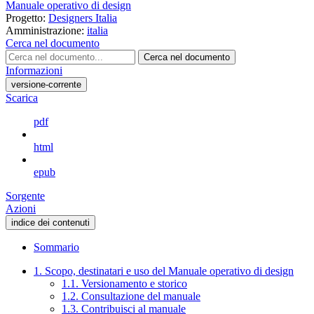
Manuale operativo di design
Progetto:
Designers Italia
Amministrazione:
italia
Cerca nel documento
Cerca nel documento
Informazioni
versione-corrente
Scarica
pdf
html
epub
Sorgente
Azioni
indice dei contenuti
Sommario
1. Scopo, destinatari e uso del Manuale operativo di design
1.1. Versionamento e storico
1.2. Consultazione del manuale
1.3. Contribuisci al manuale