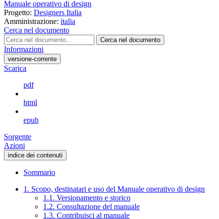
Manuale operativo di design
Progetto:
Designers Italia
Amministrazione:
italia
Cerca nel documento
Cerca nel documento
Informazioni
versione-corrente
Scarica
pdf
html
epub
Sorgente
Azioni
indice dei contenuti
Sommario
1. Scopo, destinatari e uso del Manuale operativo di design
1.1. Versionamento e storico
1.2. Consultazione del manuale
1.3. Contribuisci al manuale