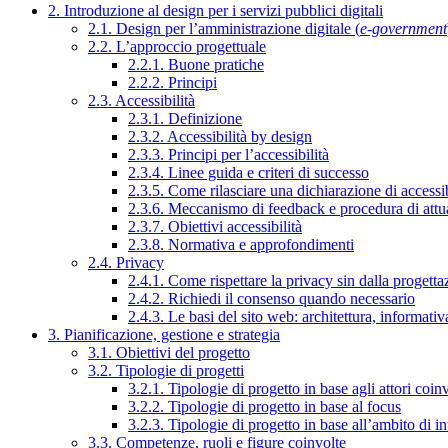
2. Introduzione al design per i servizi pubblici digitali
2.1. Design per l’amministrazione digitale (
e-government
2.2. L’approccio progettuale
2.2.1. Buone pratiche
2.2.2. Principi
2.3. Accessibilità
2.3.1. Definizione
2.3.2. Accessibilità by design
2.3.3. Principi per l’accessibilità
2.3.4. Linee guida e criteri di successo
2.3.5. Come rilasciare una dichiarazione di accessib
2.3.6. Meccanismo di feedback e procedura di attu
2.3.7. Obiettivi accessibilità
2.3.8. Normativa e approfondimenti
2.4. Privacy
2.4.1. Come rispettare la privacy sin dalla progettaz
2.4.2. Richiedi il consenso quando necessario
2.4.3. Le basi del sito web: architettura, informati
3. Pianificazione, gestione e strategia
3.1. Obiettivi del progetto
3.2. Tipologie di progetti
3.2.1. Tipologie di progetto in base agli attori coinv
3.2.2. Tipologie di progetto in base al focus
3.2.3. Tipologie di progetto in base all’ambito di i
3.3. Competenze, ruoli e figure coinvolte