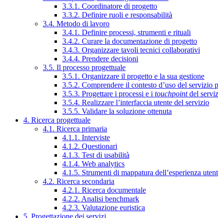
3.3.1. Coordinatore di progetto
3.3.2. Definire ruoli e responsabilità
3.4. Metodo di lavoro
3.4.1. Definire processi, strumenti e rituali
3.4.2. Curare la documentazione di progetto
3.4.3. Organizzare tavoli tecnici collaborativi
3.4.4. Prendere decisioni
3.5. Il processo progettuale
3.5.1. Organizzare il progetto e la sua gestione
3.5.2. Comprendere il contesto d’uso del servizio 
3.5.3. Progettare i processi e i
touchpoint
del servi
3.5.4. Realizzare l’interfaccia utente del servizio
3.5.5. Validare la soluzione ottenuta
4. Ricerca progettuale
4.1. Ricerca primaria
4.1.1. Interviste
4.1.2. Questionari
4.1.3. Test di usabilità
4.1.4. Web analytics
4.1.5. Strumenti di mappatura dell’esperienza uten
4.2. Ricerca secondaria
4.2.1. Ricerca documentale
4.2.2. Analisi benchmark
4.2.3. Valutazione euristica
5. Progettazione dei servizi