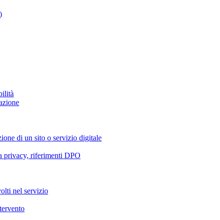
)
ilità
azione
ione di un sito o servizio digitale
va privacy, riferimenti DPO
olti nel servizio
ntervento