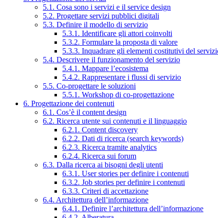
5.1. Cosa sono i servizi e il service design
5.2. Progettare servizi pubblici digitali
5.3. Definire il modello di servizio
5.3.1. Identificare gli attori coinvolti
5.3.2. Formulare la proposta di valore
5.3.3. Inquadrare gli elementi costitutivi del serviz
5.4. Descrivere il funzionamento del servizio
5.4.1. Mappare l’ecosistema
5.4.2. Rappresentare i flussi di servizio
5.5. Co-progettare le soluzioni
5.5.1. Workshop di co-progettazione
6. Progettazione dei contenuti
6.1. Cos’è il content design
6.2. Ricerca utente sui contenuti e il linguaggio
6.2.1. Content discovery
6.2.2. Dati di ricerca (search keywords)
6.2.3. Ricerca tramite analytics
6.2.4. Ricerca sui forum
6.3. Dalla ricerca ai bisogni degli utenti
6.3.1. User stories per definire i contenuti
6.3.2. Job stories per definire i contenuti
6.3.3. Criteri di accettazione
6.4. Architettura dell’informazione
6.4.1. Definire l’architettura dell’informazione
6.4.2. Alberatura