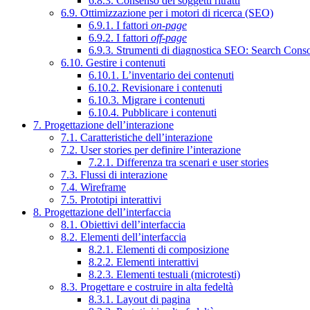
6.8.3. Consenso dei soggetti ritratti
6.9. Ottimizzazione per i motori di ricerca (SEO)
6.9.1. I fattori
on-page
6.9.2. I fattori
off-page
6.9.3. Strumenti di diagnostica SEO: Search Cons
6.10. Gestire i contenuti
6.10.1. L’inventario dei contenuti
6.10.2. Revisionare i contenuti
6.10.3. Migrare i contenuti
6.10.4. Pubblicare i contenuti
7. Progettazione dell’interazione
7.1. Caratteristiche dell’interazione
7.2. User stories per definire l’interazione
7.2.1. Differenza tra scenari e user stories
7.3. Flussi di interazione
7.4. Wireframe
7.5. Prototipi interattivi
8. Progettazione dell’interfaccia
8.1. Obiettivi dell’interfaccia
8.2. Elementi dell’interfaccia
8.2.1. Elementi di composizione
8.2.2. Elementi interattivi
8.2.3. Elementi testuali (microtesti)
8.3. Progettare e costruire in alta fedeltà
8.3.1. Layout di pagina