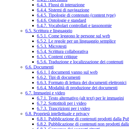
6.4.3. Flussi di interazione
6.4.4. Sistemi di navigazione
6.4.5. Tipologie di contenuto (content type)
6.4.6. Ontologie e standard
6.4.7. Vocabolari controllati e tassonomie
6.5. Scrittura e linguaggio
6.5.1. Come leggono le persone sul web
6.5.2. Le regole per un linguaggio semplice
6.5.3. Microtesti
6.5.4. Scrittura collaborativa
6.5.5. Content critique
6.5.6. Traduzione e localizzazione dei contenuti
6.6. Documenti
6.6.1. I documenti vanno sul web
6.6.2. Tipi di documenti
6.6.3. Formato di lettura dei documenti elettronici
6.6.4. Modalità di produzione dei documenti
6.7. Immagini e video
6.7.1. Testo alternativo (alt text) per le immagini
6.7.2. Sottotitoli per i video
6.7.3. Trascrizioni per i video
6.8. Proprietà intellettuale e privacy
6.8.1. Pubblicazione di contenuti prodotti dalla P
6.8.2. Pubblicazione di contenuti non prodotti dal