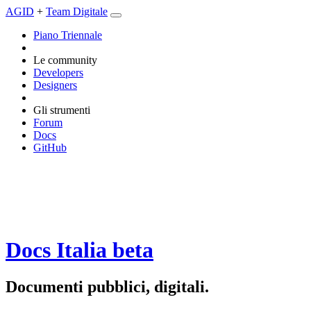
AGID
+
Team Digitale
Piano Triennale
Le community
Developers
Designers
Gli strumenti
Forum
Docs
GitHub
Docs Italia
beta
Documenti pubblici, digitali.