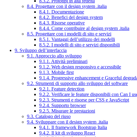
8.3.2. Prototipi in alta fedeltà
8.4. Progettare con il design system .italia
8.4.1. Documentazione
8.4.2. Benefici del design system
8.4.3. Risorse operative
8.4.4. Come contribuire al design system .italia
8.5. Progettare con i modelli di sito e servizi
8.5.1. Vantaggi dell’utilizzo dei modelli
8.5.2. I modelli di sito e servizi disponibili
9. Sviluppo dell’interfaccia
9.1. Approccio allo sviluppo
9.1.1. Attività preliminari
9.1.2. Web design responsivo e accessibile
9.1.3. Mobile first
9.1.4. Progressive enhancement e Graceful degrad
9.2. Strumenti di supporto allo sviluppo del software
9.2.1. Feature detection
9.2.2. Verificare le feature disponibili con Can I us
9.2.3. Strumenti e risorse per CSS e JavaScript
9.2.4. Supporto browser
9.2.5. Misurare le prestazioni
9.3. Catalogo del riuso
9.4. Sviluppare con il design system .italia
9.4.1. Il framework Bootstrap Italia
9.4.2. Il kit di sviluppo React