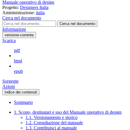
Manuale operativo di design
Progetto:
Designers Italia
Amministrazione:
italia
Cerca nel documento
Cerca nel documento
Informazioni
versione-corrente
Scarica
pdf
html
epub
Sorgente
Azioni
indice dei contenuti
Sommario
1. Scopo, destinatari e uso del Manuale operativo di design
1.1. Versionamento e storico
1.2. Consultazione del manuale
1.3. Contribuisci al manuale