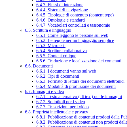
6.4.3. Flussi di interazione
6.4.4. Sistemi di navigazione
6.4.5. Tipologie di contenuto (content type)
6.4.6. Ontologie e standard
6.4.7. Vocabolari controllati e tassonomie
6.5. Scrittura e linguaggio
6.5.1. Come leggono le persone sul web
6.5.2. Le regole per un linguaggio semplice
6.5.3. Microtesti
6.5.4. Scrittura collaborativa
6.5.5. Content critique
6.5.6. Traduzione e localizzazione dei contenuti
6.6. Documenti
6.6.1. I documenti vanno sul web
6.6.2. Tipi di documenti
6.6.3. Formato di lettura dei documenti elettronici
6.6.4. Modalità di produzione dei documenti
6.7. Immagini e video
6.7.1. Testo alternativo (alt text) per le immagini
6.7.2. Sottotitoli per i video
6.7.3. Trascrizioni per i video
6.8. Proprietà intellettuale e privacy
6.8.1. Pubblicazione di contenuti prodotti dalla P
6.8.2. Pubblicazione di contenuti non prodotti dal