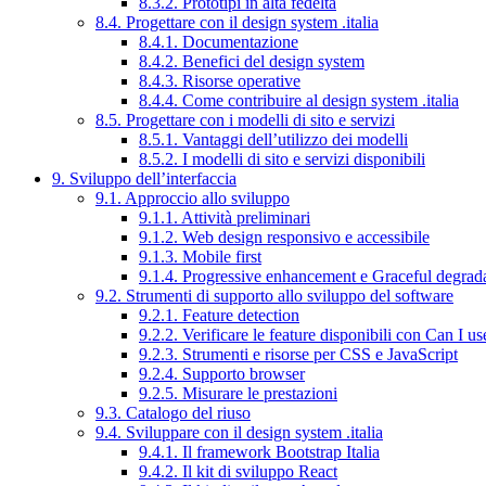
8.3.2. Prototipi in alta fedeltà
8.4. Progettare con il design system .italia
8.4.1. Documentazione
8.4.2. Benefici del design system
8.4.3. Risorse operative
8.4.4. Come contribuire al design system .italia
8.5. Progettare con i modelli di sito e servizi
8.5.1. Vantaggi dell’utilizzo dei modelli
8.5.2. I modelli di sito e servizi disponibili
9. Sviluppo dell’interfaccia
9.1. Approccio allo sviluppo
9.1.1. Attività preliminari
9.1.2. Web design responsivo e accessibile
9.1.3. Mobile first
9.1.4. Progressive enhancement e Graceful degrad
9.2. Strumenti di supporto allo sviluppo del software
9.2.1. Feature detection
9.2.2. Verificare le feature disponibili con Can I us
9.2.3. Strumenti e risorse per CSS e JavaScript
9.2.4. Supporto browser
9.2.5. Misurare le prestazioni
9.3. Catalogo del riuso
9.4. Sviluppare con il design system .italia
9.4.1. Il framework Bootstrap Italia
9.4.2. Il kit di sviluppo React