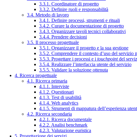
3.3.1. Coordinatore di progetto
3.3.2. Definire ruoli e responsabilità
3.4. Metodo di lavoro
3.4.1. Definire processi, strumenti e rituali
3.4.2. Curare la documentazione di progetto
3.4.3. Organizzare tavoli tecnici collaborativi
3.4.4. Prendere decisioni
3.5. Il processo progettuale
3.5.1. Organizzare il progetto e la sua gestione
3.5.2. Comprendere il contesto d’uso del servizio 
3.5.3. Progettare i processi e i
touchpoint
del servi
3.5.4. Realizzare l’interfaccia utente del servizio
3.5.5. Validare la soluzione ottenuta
4. Ricerca progettuale
4.1. Ricerca primaria
4.1.1. Interviste
4.1.2. Questionari
4.1.3. Test di usabilità
4.1.4. Web analytics
4.1.5. Strumenti di mappatura dell’esperienza uten
4.2. Ricerca secondaria
4.2.1. Ricerca documentale
4.2.2. Analisi benchmark
4.2.3. Valutazione euristica
5. Progettazione dei servizi