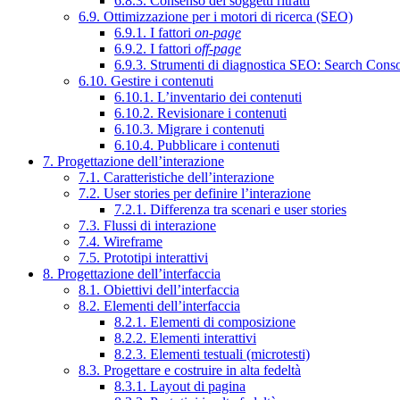
6.8.3. Consenso dei soggetti ritratti
6.9. Ottimizzazione per i motori di ricerca (SEO)
6.9.1. I fattori
on-page
6.9.2. I fattori
off-page
6.9.3. Strumenti di diagnostica SEO: Search Cons
6.10. Gestire i contenuti
6.10.1. L’inventario dei contenuti
6.10.2. Revisionare i contenuti
6.10.3. Migrare i contenuti
6.10.4. Pubblicare i contenuti
7. Progettazione dell’interazione
7.1. Caratteristiche dell’interazione
7.2. User stories per definire l’interazione
7.2.1. Differenza tra scenari e user stories
7.3. Flussi di interazione
7.4. Wireframe
7.5. Prototipi interattivi
8. Progettazione dell’interfaccia
8.1. Obiettivi dell’interfaccia
8.2. Elementi dell’interfaccia
8.2.1. Elementi di composizione
8.2.2. Elementi interattivi
8.2.3. Elementi testuali (microtesti)
8.3. Progettare e costruire in alta fedeltà
8.3.1. Layout di pagina