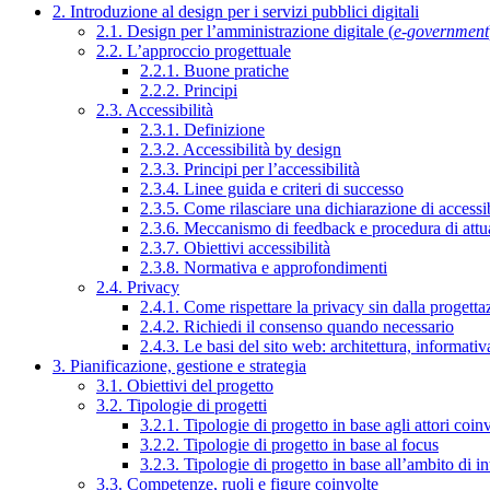
2. Introduzione al design per i servizi pubblici digitali
2.1. Design per l’amministrazione digitale (
e-government
2.2. L’approccio progettuale
2.2.1. Buone pratiche
2.2.2. Principi
2.3. Accessibilità
2.3.1. Definizione
2.3.2. Accessibilità by design
2.3.3. Principi per l’accessibilità
2.3.4. Linee guida e criteri di successo
2.3.5. Come rilasciare una dichiarazione di accessib
2.3.6. Meccanismo di feedback e procedura di attu
2.3.7. Obiettivi accessibilità
2.3.8. Normativa e approfondimenti
2.4. Privacy
2.4.1. Come rispettare la privacy sin dalla progettaz
2.4.2. Richiedi il consenso quando necessario
2.4.3. Le basi del sito web: architettura, informati
3. Pianificazione, gestione e strategia
3.1. Obiettivi del progetto
3.2. Tipologie di progetti
3.2.1. Tipologie di progetto in base agli attori coinv
3.2.2. Tipologie di progetto in base al focus
3.2.3. Tipologie di progetto in base all’ambito di i
3.3. Competenze, ruoli e figure coinvolte