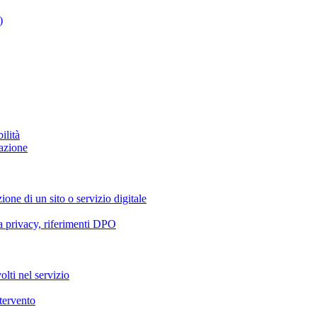
)
ilità
azione
ione di un sito o servizio digitale
va privacy, riferimenti DPO
olti nel servizio
ntervento