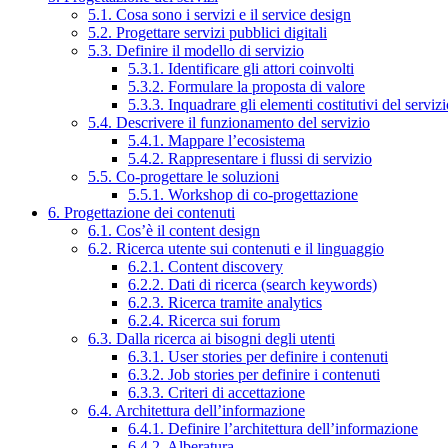
5.1. Cosa sono i servizi e il service design
5.2. Progettare servizi pubblici digitali
5.3. Definire il modello di servizio
5.3.1. Identificare gli attori coinvolti
5.3.2. Formulare la proposta di valore
5.3.3. Inquadrare gli elementi costitutivi del serviz
5.4. Descrivere il funzionamento del servizio
5.4.1. Mappare l’ecosistema
5.4.2. Rappresentare i flussi di servizio
5.5. Co-progettare le soluzioni
5.5.1. Workshop di co-progettazione
6. Progettazione dei contenuti
6.1. Cos’è il content design
6.2. Ricerca utente sui contenuti e il linguaggio
6.2.1. Content discovery
6.2.2. Dati di ricerca (search keywords)
6.2.3. Ricerca tramite analytics
6.2.4. Ricerca sui forum
6.3. Dalla ricerca ai bisogni degli utenti
6.3.1. User stories per definire i contenuti
6.3.2. Job stories per definire i contenuti
6.3.3. Criteri di accettazione
6.4. Architettura dell’informazione
6.4.1. Definire l’architettura dell’informazione
6.4.2. Alberatura