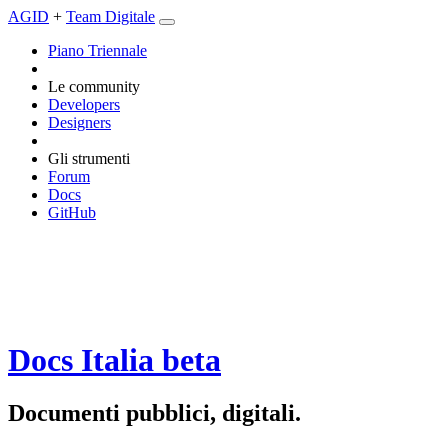
AGID
+
Team Digitale
Piano Triennale
Le community
Developers
Designers
Gli strumenti
Forum
Docs
GitHub
Docs Italia
beta
Documenti pubblici, digitali.