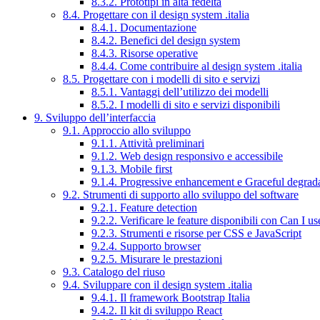
8.3.2. Prototipi in alta fedeltà
8.4. Progettare con il design system .italia
8.4.1. Documentazione
8.4.2. Benefici del design system
8.4.3. Risorse operative
8.4.4. Come contribuire al design system .italia
8.5. Progettare con i modelli di sito e servizi
8.5.1. Vantaggi dell’utilizzo dei modelli
8.5.2. I modelli di sito e servizi disponibili
9. Sviluppo dell’interfaccia
9.1. Approccio allo sviluppo
9.1.1. Attività preliminari
9.1.2. Web design responsivo e accessibile
9.1.3. Mobile first
9.1.4. Progressive enhancement e Graceful degrad
9.2. Strumenti di supporto allo sviluppo del software
9.2.1. Feature detection
9.2.2. Verificare le feature disponibili con Can I us
9.2.3. Strumenti e risorse per CSS e JavaScript
9.2.4. Supporto browser
9.2.5. Misurare le prestazioni
9.3. Catalogo del riuso
9.4. Sviluppare con il design system .italia
9.4.1. Il framework Bootstrap Italia
9.4.2. Il kit di sviluppo React