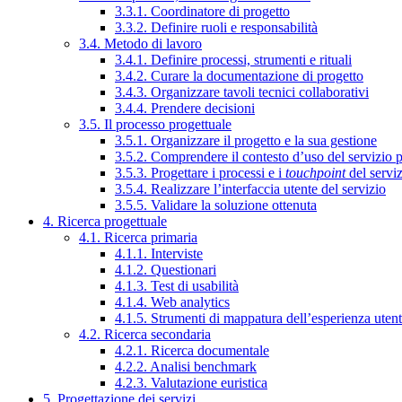
3.3.1. Coordinatore di progetto
3.3.2. Definire ruoli e responsabilità
3.4. Metodo di lavoro
3.4.1. Definire processi, strumenti e rituali
3.4.2. Curare la documentazione di progetto
3.4.3. Organizzare tavoli tecnici collaborativi
3.4.4. Prendere decisioni
3.5. Il processo progettuale
3.5.1. Organizzare il progetto e la sua gestione
3.5.2. Comprendere il contesto d’uso del servizio 
3.5.3. Progettare i processi e i
touchpoint
del servi
3.5.4. Realizzare l’interfaccia utente del servizio
3.5.5. Validare la soluzione ottenuta
4. Ricerca progettuale
4.1. Ricerca primaria
4.1.1. Interviste
4.1.2. Questionari
4.1.3. Test di usabilità
4.1.4. Web analytics
4.1.5. Strumenti di mappatura dell’esperienza uten
4.2. Ricerca secondaria
4.2.1. Ricerca documentale
4.2.2. Analisi benchmark
4.2.3. Valutazione euristica
5. Progettazione dei servizi