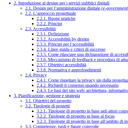
2. Introduzione al design per i servizi pubblici digitali
2.1. Design per l’amministrazione digitale (
e-government
2.2. L’approccio progettuale
2.2.1. Buone pratiche
2.2.2. Principi
2.3. Accessibilità
2.3.1. Definizione
2.3.2. Accessibilità by design
2.3.3. Principi per l’accessibilità
2.3.4. Linee guida e criteri di successo
2.3.5. Come rilasciare una dichiarazione di accessib
2.3.6. Meccanismo di feedback e procedura di attu
2.3.7. Obiettivi accessibilità
2.3.8. Normativa e approfondimenti
2.4. Privacy
2.4.1. Come rispettare la privacy sin dalla progettaz
2.4.2. Richiedi il consenso quando necessario
2.4.3. Le basi del sito web: architettura, informati
3. Pianificazione, gestione e strategia
3.1. Obiettivi del progetto
3.2. Tipologie di progetti
3.2.1. Tipologie di progetto in base agli attori coinv
3.2.2. Tipologie di progetto in base al focus
3.2.3. Tipologie di progetto in base all’ambito di i
3.3. Competenze, ruoli e figure coinvolte