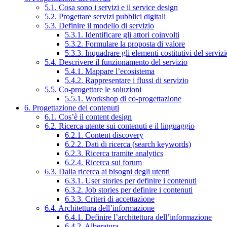
5.1. Cosa sono i servizi e il service design
5.2. Progettare servizi pubblici digitali
5.3. Definire il modello di servizio
5.3.1. Identificare gli attori coinvolti
5.3.2. Formulare la proposta di valore
5.3.3. Inquadrare gli elementi costitutivi del serviz
5.4. Descrivere il funzionamento del servizio
5.4.1. Mappare l’ecosistema
5.4.2. Rappresentare i flussi di servizio
5.5. Co-progettare le soluzioni
5.5.1. Workshop di co-progettazione
6. Progettazione dei contenuti
6.1. Cos’è il content design
6.2. Ricerca utente sui contenuti e il linguaggio
6.2.1. Content discovery
6.2.2. Dati di ricerca (search keywords)
6.2.3. Ricerca tramite analytics
6.2.4. Ricerca sui forum
6.3. Dalla ricerca ai bisogni degli utenti
6.3.1. User stories per definire i contenuti
6.3.2. Job stories per definire i contenuti
6.3.3. Criteri di accettazione
6.4. Architettura dell’informazione
6.4.1. Definire l’architettura dell’informazione
6.4.2. Alberatura