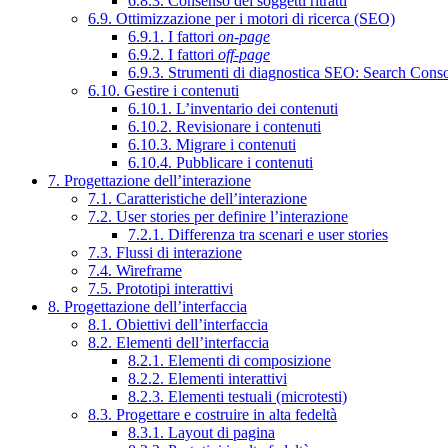
6.8.3. Consenso dei soggetti ritratti
6.9. Ottimizzazione per i motori di ricerca (SEO)
6.9.1. I fattori
on-page
6.9.2. I fattori
off-page
6.9.3. Strumenti di diagnostica SEO: Search Cons
6.10. Gestire i contenuti
6.10.1. L’inventario dei contenuti
6.10.2. Revisionare i contenuti
6.10.3. Migrare i contenuti
6.10.4. Pubblicare i contenuti
7. Progettazione dell’interazione
7.1. Caratteristiche dell’interazione
7.2. User stories per definire l’interazione
7.2.1. Differenza tra scenari e user stories
7.3. Flussi di interazione
7.4. Wireframe
7.5. Prototipi interattivi
8. Progettazione dell’interfaccia
8.1. Obiettivi dell’interfaccia
8.2. Elementi dell’interfaccia
8.2.1. Elementi di composizione
8.2.2. Elementi interattivi
8.2.3. Elementi testuali (microtesti)
8.3. Progettare e costruire in alta fedeltà
8.3.1. Layout di pagina