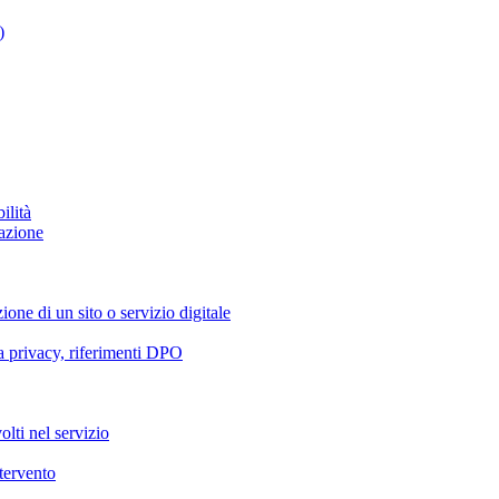
)
ilità
azione
ione di un sito o servizio digitale
va privacy, riferimenti DPO
olti nel servizio
ntervento