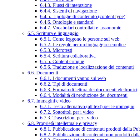
6.4.3. Flussi di interazione
6.4.4. Sistemi di navigazione
6.4.5. Tipologie di contenuto (content type)
6.4.6. Ontologie e standard
6.4.7. Vocabolari controllati e tassonomie
6.5. Scrittura e linguaggio
6.5.1. Come leggono le persone sul web
6.5.2. Le regole per un linguaggio semplice
6.5.3. Microtesti
6.5.4. Scrittura collaborativa
6.5.5. Content critique
6.5.6. Traduzione e localizzazione dei contenuti
6.6. Documenti
6.6.1. I documenti vanno sul web
6.6.2. Tipi di documenti
6.6.3. Formato di lettura dei documenti elettronici
6.6.4. Modalità di produzione dei documenti
6.7. Immagini e video
6.7.1. Testo alternativo (alt text) per le immagini
6.7.2. Sottotitoli per i video
6.7.3. Trascrizioni per i video
6.8. Proprietà intellettuale e privacy
6.8.1. Pubblicazione di contenuti prodotti dalla P
6.8.2. Pubblicazione di contenuti non prodotti dal