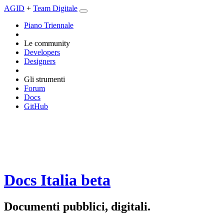
AGID
+
Team Digitale
Piano Triennale
Le community
Developers
Designers
Gli strumenti
Forum
Docs
GitHub
Docs Italia
beta
Documenti pubblici, digitali.