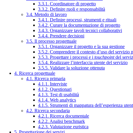
3.3.1. Coordinatore di progetto
3.3.2. Definire ruoli e responsabilità
3.4. Metodo di lavoro
3.4.1. Definire processi, strumenti e rituali
3.4.2. Curare la documentazione di progetto
3.4.3. Organizzare tavoli tecnici collaborativi
3.4.4. Prendere decisioni
3.5. Il processo progettuale
3.5.1. Organizzare il progetto e la sua gestione
3.5.2. Comprendere il contesto d’uso del servizio 
3.5.3. Progettare i processi e i
touchpoint
del servi
3.5.4. Realizzare l’interfaccia utente del servizio
3.5.5. Validare la soluzione ottenuta
4. Ricerca progettuale
4.1. Ricerca primaria
4.1.1. Interviste
4.1.2. Questionari
4.1.3. Test di usabilità
4.1.4. Web analytics
4.1.5. Strumenti di mappatura dell’esperienza uten
4.2. Ricerca secondaria
4.2.1. Ricerca documentale
4.2.2. Analisi benchmark
4.2.3. Valutazione euristica
5. Progettazione dei servizi