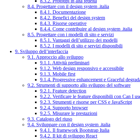
8.3.2. Prototipi in alta fedeltà
8.4. Progettare con il design system .italia
8.4.1. Documentazione
8.4.2. Benefici del design system
8.4.3. Risorse operative
8.4.4. Come contribuire al design system .italia
8.5. Progettare con i modelli di sito e servizi
8.5.1. Vantaggi dell’utilizzo dei modelli
8.5.2. I modelli di sito e servizi disponibili
9. Sviluppo dell’interfaccia
9.1. Approccio allo sviluppo
9.1.1. Attività preliminari
9.1.2. Web design responsivo e accessibile
9.1.3. Mobile first
9.1.4. Progressive enhancement e Graceful degrad
9.2. Strumenti di supporto allo sviluppo del software
9.2.1. Feature detection
9.2.2. Verificare le feature disponibili con Can I us
9.2.3. Strumenti e risorse per CSS e JavaScript
9.2.4. Supporto browser
9.2.5. Misurare le prestazioni
9.3. Catalogo del riuso
9.4. Sviluppare con il design system .italia
9.4.1. Il framework Bootstrap Italia
9.4.2. Il kit di sviluppo React