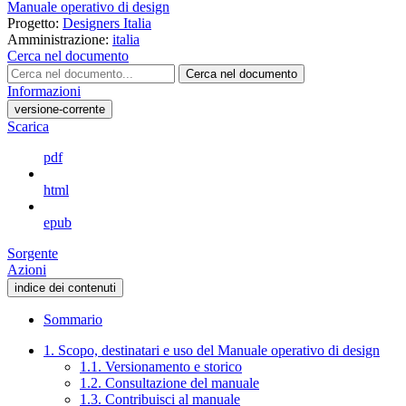
Manuale operativo di design
Progetto:
Designers Italia
Amministrazione:
italia
Cerca nel documento
Cerca nel documento
Informazioni
versione-corrente
Scarica
pdf
html
epub
Sorgente
Azioni
indice dei contenuti
Sommario
1. Scopo, destinatari e uso del Manuale operativo di design
1.1. Versionamento e storico
1.2. Consultazione del manuale
1.3. Contribuisci al manuale