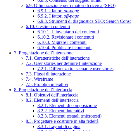
6.8.3. Consenso dei soggetti ritratti
6.9. Ottimizzazione per i motori di ricerca (SEO)
6.9.1. I fattori
on-page
6.9.2. I fattori
off-page
6.9.3. Strumenti di diagnostica SEO: Search Cons
6.10. Gestire i contenuti
6.10.1. L’inventario dei contenuti
6.10.2. Revisionare i contenuti
6.10.3. Migrare i contenuti
6.10.4. Pubblicare i contenuti
7. Progettazione dell’interazione
7.1. Caratteristiche dell’interazione
7.2. User stories per definire l’interazione
7.2.1. Differenza tra scenari e user stories
7.3. Flussi di interazione
7.4. Wireframe
7.5. Prototipi interattivi
8. Progettazione dell’interfaccia
8.1. Obiettivi dell’interfaccia
8.2. Elementi dell’interfaccia
8.2.1. Elementi di composizione
8.2.2. Elementi interattivi
8.2.3. Elementi testuali (microtesti)
8.3. Progettare e costruire in alta fedeltà
8.3.1. Layout di pagina