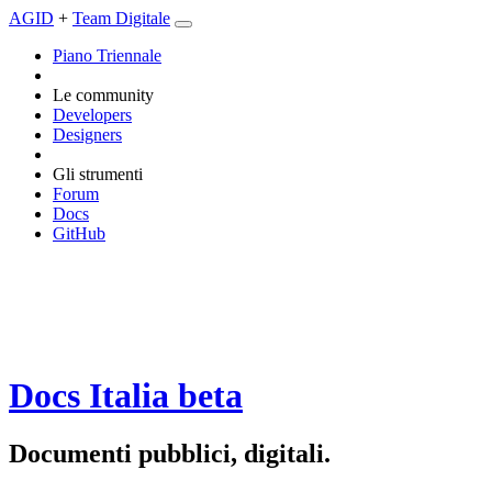
AGID
+
Team Digitale
Piano Triennale
Le community
Developers
Designers
Gli strumenti
Forum
Docs
GitHub
Docs Italia
beta
Documenti pubblici, digitali.