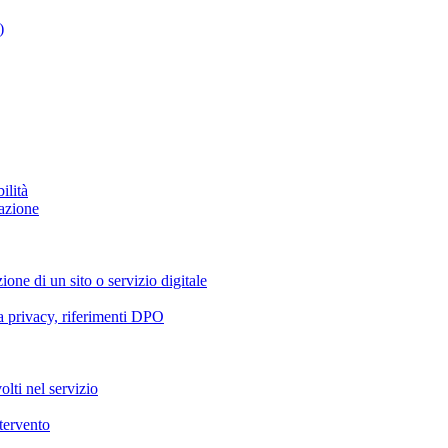
)
ilità
azione
ione di un sito o servizio digitale
va privacy, riferimenti DPO
olti nel servizio
ntervento