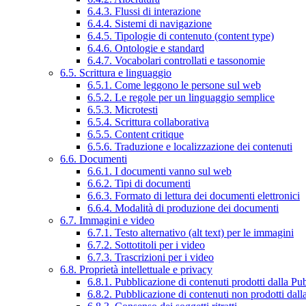
6.4.3. Flussi di interazione
6.4.4. Sistemi di navigazione
6.4.5. Tipologie di contenuto (content type)
6.4.6. Ontologie e standard
6.4.7. Vocabolari controllati e tassonomie
6.5. Scrittura e linguaggio
6.5.1. Come leggono le persone sul web
6.5.2. Le regole per un linguaggio semplice
6.5.3. Microtesti
6.5.4. Scrittura collaborativa
6.5.5. Content critique
6.5.6. Traduzione e localizzazione dei contenuti
6.6. Documenti
6.6.1. I documenti vanno sul web
6.6.2. Tipi di documenti
6.6.3. Formato di lettura dei documenti elettronici
6.6.4. Modalità di produzione dei documenti
6.7. Immagini e video
6.7.1. Testo alternativo (alt text) per le immagini
6.7.2. Sottotitoli per i video
6.7.3. Trascrizioni per i video
6.8. Proprietà intellettuale e privacy
6.8.1. Pubblicazione di contenuti prodotti dalla P
6.8.2. Pubblicazione di contenuti non prodotti dal