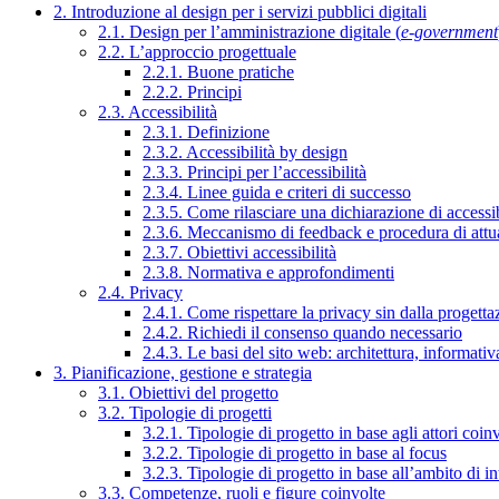
2. Introduzione al design per i servizi pubblici digitali
2.1. Design per l’amministrazione digitale (
e-government
2.2. L’approccio progettuale
2.2.1. Buone pratiche
2.2.2. Principi
2.3. Accessibilità
2.3.1. Definizione
2.3.2. Accessibilità by design
2.3.3. Principi per l’accessibilità
2.3.4. Linee guida e criteri di successo
2.3.5. Come rilasciare una dichiarazione di accessib
2.3.6. Meccanismo di feedback e procedura di attu
2.3.7. Obiettivi accessibilità
2.3.8. Normativa e approfondimenti
2.4. Privacy
2.4.1. Come rispettare la privacy sin dalla progettaz
2.4.2. Richiedi il consenso quando necessario
2.4.3. Le basi del sito web: architettura, informati
3. Pianificazione, gestione e strategia
3.1. Obiettivi del progetto
3.2. Tipologie di progetti
3.2.1. Tipologie di progetto in base agli attori coinv
3.2.2. Tipologie di progetto in base al focus
3.2.3. Tipologie di progetto in base all’ambito di i
3.3. Competenze, ruoli e figure coinvolte