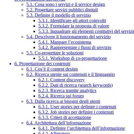
5.1. Cosa sono i servizi e il service design
5.2. Progettare servizi pubblici digitali
5.3. Definire il modello di servizio
5.3.1. Identificare gli attori coinvolti
5.3.2. Formulare la proposta di valore
5.3.3. Inquadrare gli elementi costitutivi del serviz
5.4. Descrivere il funzionamento del servizio
5.4.1. Mappare l’ecosistema
5.4.2. Rappresentare i flussi di servizio
5.5. Co-progettare le soluzioni
5.5.1. Workshop di co-progettazione
6. Progettazione dei contenuti
6.1. Cos’è il content design
6.2. Ricerca utente sui contenuti e il linguaggio
6.2.1. Content discovery
6.2.2. Dati di ricerca (search keywords)
6.2.3. Ricerca tramite analytics
6.2.4. Ricerca sui forum
6.3. Dalla ricerca ai bisogni degli utenti
6.3.1. User stories per definire i contenuti
6.3.2. Job stories per definire i contenuti
6.3.3. Criteri di accettazione
6.4. Architettura dell’informazione
6.4.1. Definire l’architettura dell’informazione
6.4.2. Alberatura